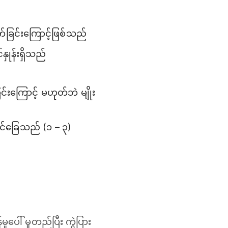
ုက်ခြင်းကြောင့်ဖြစ်သည်
နှုန်းရှိသည်
ခြင်းကြောင့် မဟုတ်ဘဲ မျိုး
ုင်ခြေသည် (၁ – ၃)
ေါ် မူတည်ပြီး ကွဲပြား