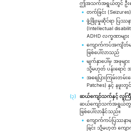
ဤအသက်အရွယ်တွင် ဦးနှော
တက်ခြင်း (Seizures) 
ဖွံ့ဖြိုးမှုဆိုင်ရာ 
(Intellectual disabi
ADHD လက္ခဏာများ ပ
ကျောက်ကပ်အကျိတ်မျ
ဖြစ်ပေါ်လာသည်
မျက်နှာပေါ်မှ အဖုများ
သို့မဟုတ် ပန်းရောင
အရေပြားကြမ်းတမ်းသေ
Patches) နှင့် နဖူ
ဆယ်ကျော်သက်နှင့် လူက
ဆယ်ကျော်သက်အရွယ်တွင်
ဖြစ်ပေါ်လာနိုင်သည်။
ကျောက်ကပ်ပြဿနာများ
ခြင်း သို့မဟုတ် ကျော