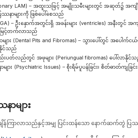
ary LAM) – အထူးသဖြင့် အမျိုးသမီးများတွင် အဆုတ်၌ အကျိတ
ပြဿနာများကို ဖြစ်ပေါ်စေသည်
A) – ဦးနှောက်အတွင်းရှိ အခန်းများ (ventricles) အနီးတွင် အ
အားမြင့်တက်လာသည်
နာများ (Dental Pits and Fibromas) – သွားပေါ်တွင် အပေါက်ငယ်များ 
နိုင်သည်
်းပတ်လည်တွင် အဖုများ (Periungual fibromas) ပေါ်လာနိုင်သ
နာများ (Psychiatric Issues) – စိုးရိမ်ပူပန်ခြင်း၊ စိတ်ဓာတ်ကျခြင်
ဿနာများ
န်ကြာလာသည်နှင့်အမျှ ပြင်းထန်သော နောက်ဆက်တွဲ ပြဿန