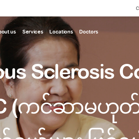
C
bout us
Services
Locations
Doctors
Find Health articles by first letter
News & Ann
Our clinics
Our featured
us Sclerosis 
ealthcare
A
B
C
D
E
F
G
H
I
J
K
well-being
well-being
Dedicated to providing
Trusted care for every 
L
M
N
O
P
Q
R
S
T
U
V
healthcare services
W
X
Y
Z
#
Primary c
SC (ကင်ဆာမဟုတ
pmental screening
Shin Saw Pu Cl
Comprehensive 
Or search by keyword
tics
to elderly stag
A Top-Tier Primary Car
needed
Local and Expatriate F
ALL ARTICLES
y care