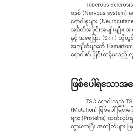
Tuberous Sclerosis
စနစ် (Nervous system) နှ
ရောဂါစုများ (Neurocuta
အစိတ်အပိုင်းအမျိုးမျိုး၊ 
နှင့် အရေပြား (Skin) တိ
အကျိတ်များကို Hamartom
ရောဂါ၏ ပြင်းထန်မှုသည် လ
ဖြစ်ပေါ်ရသောအကြ
TSC ရောဂါသည် TSC1 
(Mutation) ဖြစ်ပေါ်ခြင်းက
များ (Proteins) ထုတ်လုပ်ရန
ထွားလာပြီး အကျိတ်များ ဖ