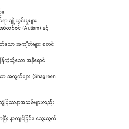
်။
 ချို့ယွင်းမှုများ
ာ်တစ်ဇင် (Autism) နှင့်
ုတ်သော အကျိတ်များ စတင်
်ခြံကဲ့သို့သော အနီရောင်
ဲသော အကွက်များ (Shagreen
ဆက်တွဲပြဿနာအသစ်များလည်း
ြီး နာကျင်ခြင်း၊ သွေးထွက်