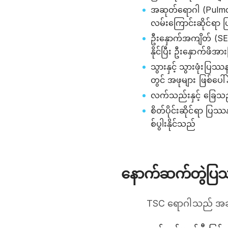
အဆုတ်ရောဂါ (Pulmon
လမ်းကြောင်းဆိုင်ရာ 
ဦးနှောက်အကျိတ် (SEG
နိုင်ပြီး ဦးနှောက်ဖိ
သွားနှင့် သွားဖုံးပြဿ
တွင် အဖုများ ဖြစ်ပေါ်
လက်သည်းနှင့် ခြေသည
စိတ်ပိုင်းဆိုင်ရာ ပြဿ
စ်ပွါးနိုင်သည်
နောက်ဆက်တွဲပြ
TSC ရောဂါသည် အချိ