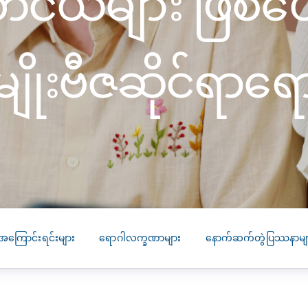
်ငယ်များ ဖြစ်ပ
SEARCH
screening
PRESS RELEASE
16 JAN 2026
 မျိုးဗီဇဆိုင်ရာရေ
CLL HEALTH
Strengthens
Presence in Upp
Myanmar Throu
Acquisition of In
Phyu Laboratory
Clinic
Yangon, Myanmar, 
January 2026 — CL
အကြောင်းရင်းများ
ရောဂါလက္ခဏာများ
နောက်ဆက်တွဲပြဿနာမျ
HEALTH is pleased t
announce the...