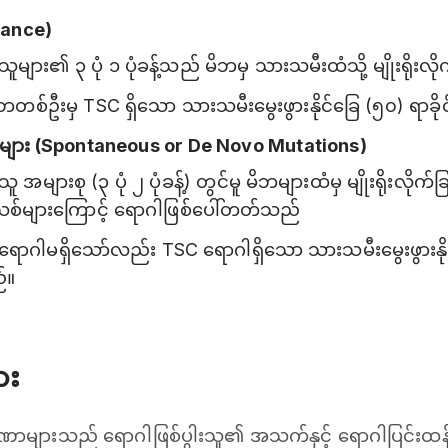
ritance)
ူများ၏ ၃ ပုံ ၁ ပုံခန့်သည် မိဘမှ သားသမီးထံသို့ မျိုးရိုးလိ
တစ်ဦးမှ TSC ရှိသော သားသမီးမွေးဖွားနိုင်ခြေ (၅၀) ရာခိုင်
သစ်များ (Spontaneous or De Novo Mutations)
 အများစု (၃ ပုံ ၂ ပုံခန့်) တွင်မူ မိဘများထံမှ မျိုးရိုးလိုက်
အသစ်များကြောင့် ရောဂါဖြစ်ပေါ်တတ်သည်
် ရောဂါမရှိသော်လည်း TSC ရောဂါရှိသော သားသမီးမွေးဖွားနိ
ည်။
ား
ျားသည် ရောဂါဖြစ်ပွါးသူ၏ အသက်နှင့် ရောဂါပြင်းထန်မှုပ