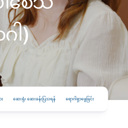
ေါ်စေသ
PRESS RELEASE
29 AUG 2024
DISEASES AND CONDITIONS
ာဂါ)
CLL HEALTH unveils
22 APR 2026
Shin Saw Pu Clinic in
Melioidosis (မယ်လီယွိုက်ဒိုး
Yangon, advancing
er
ဆစ် ပြင်းထန်ကူးစက်ရောဂါ)
primary care
gh
services
ဘက်တီးရီးယားပိုးကြောင့်ဖြစ်သော မယ်
gyin
လီယွိုက်ဒိုးဆစ် ပြင်းထန်
 and
Yangon, Myanmar, 29
ကူးစက်ရောဂါ...
August 2024 — CLL
HEALTH is delighted to
8
announce the...
L
ား
ဆေးရုံ၊ ဆေးခန်းပြသရန်
ရောဂါရှာဖွေခြင်း
ကုသခြင်း
o