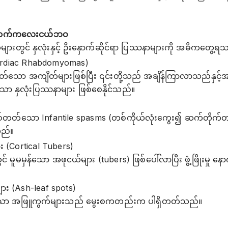
စ်အောက်ကလေးငယ်ဘဝ
များတွင် နှလုံးနှင့် ဦးနှောက်ဆိုင်ရာ ပြဿနာများကို အဓိကတွေ့ရ
Cardiac Rhabdomyomas)
ုတ်သော အကျိတ်များဖြစ်ပြီး ၎င်းတို့သည် အချိန်ကြာလာသည်နှင
ော နှလုံးပြဿနာများ ဖြစ်စေနိုင်သည်။
)
စ်တတ်သော Infantile spasms (တစ်ကိုယ်လုံးကွေး၍ ဆက်တိုက်တ
ည်။
ျား (Cortical Tubers)
င် မူမမှန်သော အဖုငယ်များ (tubers) ဖြစ်ပေါ်လာပြီး ဖွံ့ဖြိုးမှု နော
း (Ash-leaf spots)
ရှိသော အဖြူကွက်များသည် မွေးစကတည်းက ပါရှိတတ်သည်။