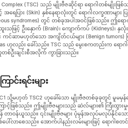
 Complex (TSC) သည် မျိုးဗီဇဆိုင်ရာ ရောဂါတစ်မျိုးဖြစ်
င့် အရေပြား (Skin) နှစ်နေရာလုံးတွင် ရောဂါလက္ခဏာများ ပ
neous syndromes) တွင် တစ်ခုအပါအဝင်ဖြစ်သည်။ ဤရောဂ
အထူးသဖြင့် ဦးနှောက် (Brain)၊ ကျောက်ကပ် (Kidneys)၊ နှလုံး
ု့တွင် ကင်ဆာမဟုတ်သော အကျိတ်ငယ်များ (Benign tumors)
as ဟုလည်း ခေါ်သည်။ TSC သည် မွေးစကတည်းက ရောဂါလက္
ူတစ်ဦးချင်းစီအလိုက် ကွာခြားသည်။
ောင်းရင်းများ
သို့မဟုတ် TSC2 ဟုခေါ်သော မျိုးဗီဇတစ်ခုခုတွင် မူမမှန်သ
ြောင့်ဖြစ်သည်။ ဤမျိုးဗီဇများသည် ဆဲလ်များ၏ ကြီးထွားမှုကိ
် တာဝန်ယူသည်။ ၎င်းမျိုးဗီဇများ ပုံမှန်အလုပ်မလုပ်နိုင်သေ
ြစ်ပေါ်လာစေသည်။ အောက်ပါနည်းလမ်းများဖြင့် ရောဂါစတင်ဖ