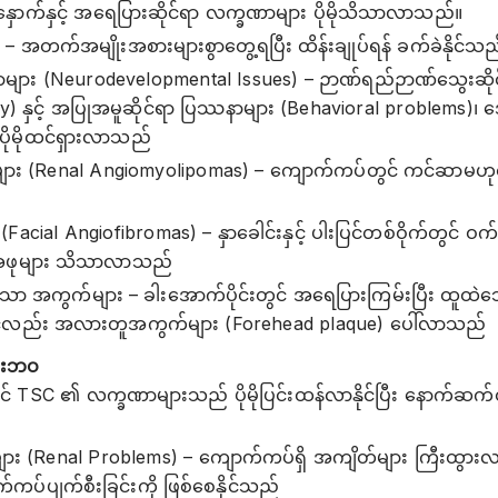
က်နှင့် အရေပြားဆိုင်ရာ လက္ခဏာများ ပိုမိုသိသာလာသည်။
– အတက်အမျိုးအစားများစွာတွေ့ရပြီး ထိန်းချုပ်ရန် ခက်ခဲနိုင်သည
ပြဿနာများ (Neurodevelopmental Issues) – ဉာဏ်ရည်ဉာဏ်သွေးဆိုင်ရာ
lity) နှင့် အပြုအမူဆိုင်ရာ ပြဿနာများ (Behavioral problems)၊ အေ
ိုမိုထင်ရှားလာသည်
ား (Renal Angiomyolipomas) – ကျောက်ကပ်တွင် ကင်ဆာမဟ
 (Facial Angiofibromas) – နှာခေါင်းနှင့် ပါးပြင်တစ်ဝိုက်တွင် ဝက
် အဖုများ သိသာလာသည်
ာ အကွက်များ – ခါးအောက်ပိုင်းတွင် အရေပြားကြမ်းပြီး ထူထ
းတွင်လည်း အလားတူအကွက်များ (Forehead plaque) ပေါ်လာသည်
ြီးဘဝ
 TSC ၏ လက္ခဏာများသည် ပိုမိုပြင်းထန်လာနိုင်ပြီး နောက်
 (Renal Problems) – ကျောက်ကပ်ရှိ အကျိတ်များ ကြီးထွားလာပ
က်ကပ်ပျက်စီးခြင်းကို ဖြစ်စေနိုင်သည်