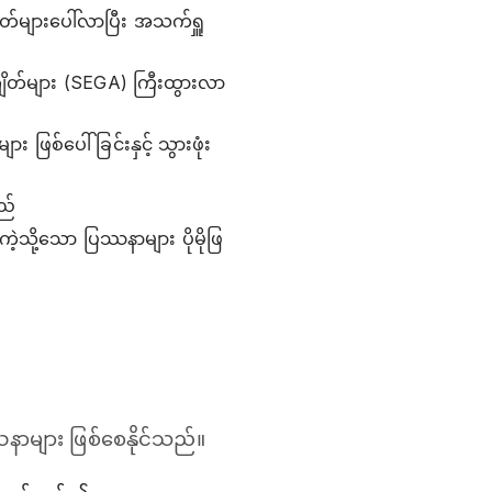
်များပေါ်လာပြီး အသက်ရှူ
ကျိတ်များ (SEGA) ကြီးထွားလာ
ဖြစ်ပေါ်ခြင်းနှင့် သွားဖုံး
ည်
းကဲ့သို့သော ပြဿနာများ ပိုမိုဖြ
ာများ ဖြစ်စေနိုင်သည်။