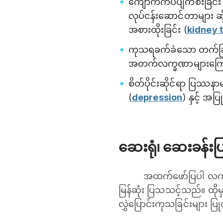
ကျောက်ကပ်ပျက်စီးခြင်း 
လုပ်ငန်းဆောင်တာများ ဆို
အစားထိုးခြင်း (
kidney 
ကုသရခက်ခဲသော တက်ခြင်း
အတက်လက္ခဏာများကြောင့
စိတ်ပိုင်းဆိုင်ရာ ပြဿနာမျ
(
depression
) နှင့် အပ
ဆေးရုံ၊ ဆေးခန်း
အထက်ဖော်ပြပါ လက္ခ
မြန်ဆုံး ပြသသင့်သည်။ ထို
လွှဲပြောင်းကုသခြင်းများ ပြ