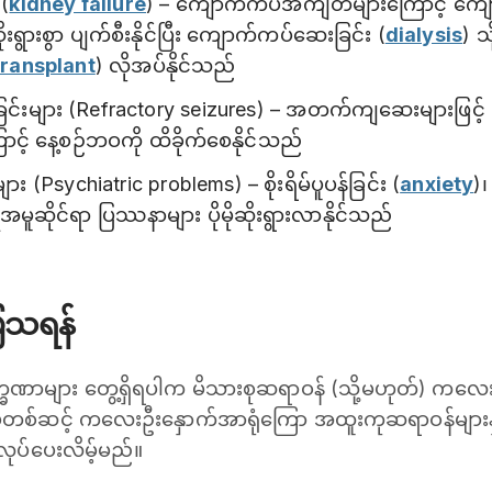
(
kidney failure
) – ကျောက်ကပ်အကျိတ်များကြောင့် က
းရွားစွာ ပျက်စီးနိုင်ပြီး ကျောက်ကပ်ဆေးခြင်း (
dialysis
) သ
transplant
) လိုအပ်နိုင်သည်
များ (Refractory seizures) – အတက်ကျဆေးများဖြင့် ထ
် နေ့စဉ်ဘဝကို ထိခိုက်စေနိုင်သည်
ား (Psychiatric problems) – စိုးရိမ်ပူပန်ခြင်း (
anxiety
)
ြုအမူဆိုင်ရာ ပြဿနာများ ပိုမိုဆိုးရွားလာနိုင်သည်
ပြသရန်
ဏာများ တွေ့ရှိရပါက မိသားစုဆရာဝန် (သို့မဟုတ်) ကလေး
မှတစ်ဆင့် ကလေးဦးနှောက်အာရုံကြော အထူးကုဆရာဝန်များနှင့်
ုလုပ်ပေးလိမ့်မည်။