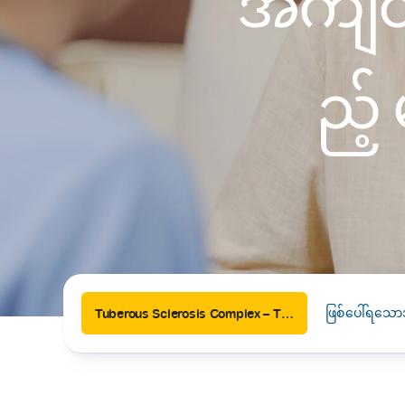
အကျိတ
News
Drugs and Supplements
Rehabilitation
Health 
Laboratories
Accurate and reliable diagnostic testing services
ည့်
Healthy Lifestyles
Medical travel offices
One-stop medical referral services
ဖြစ်ပေါ်ရသော
Tuberous Sclerosis Complex – TSC (ကင်ဆာမဟုတ်သော အကျိတ်ငယ်များ ဖြစ်ပေါ်စေသည့် မျိုးဗီဇဆိုင်ရာရောဂါ)