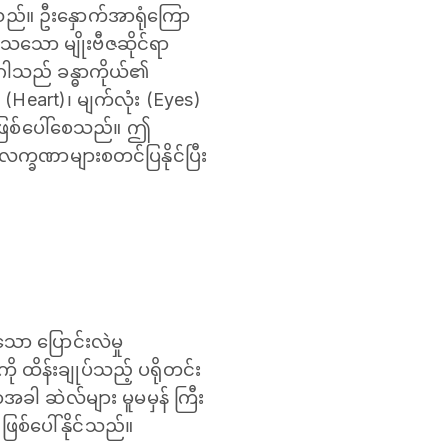
သည်။ ဦးနှောက်အာရုံကြော
ြသသော မျိုးဗီဇဆိုင်ရာ
ါသည် ခန္ဓာကိုယ်၏
 (Heart)၊ မျက်လုံး (Eyes)
 ဖြစ်ပေါ်စေသည်။ ဤ
ခဏာများစတင်ပြနိုင်ပြီး
ော ပြောင်းလဲမှု
ု ထိန်းချုပ်သည့် ပရိုတင်း
ာအခါ ဆဲလ်များ မူမမှန် ကြီး
ြစ်ပေါ်နိုင်သည်။