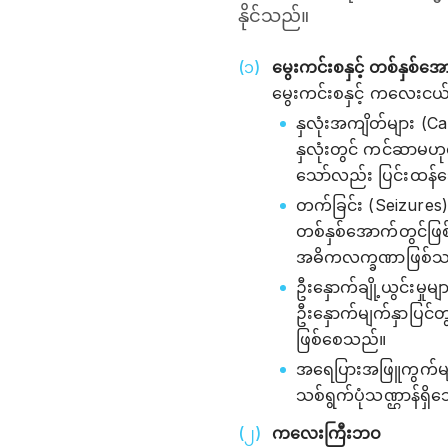
နိုင်သည်။
မွေးကင်းစနှင့် တစ်နှ
မွေးကင်းစနှင့် ကလေးငယ်
နှလုံးအကျိတ်များ (
နှလုံးတွင် ကင်ဆာမဟ
သော်လည်း ပြင်းထန်သ
တက်ခြင်း (Seizures
တစ်နှစ်အောက်တွင်ဖြ
အဓိကလက္ခဏာဖြစ်သ
ဦးနှောက်ချို့ယွင်းမှုမ
ဦးနှောက်မျက်နှာပြင်တွ
ဖြစ်စေသည်။
အရေပြားအဖြူကွက်မျာ
သစ်ရွက်ပုံသဏ္ဌာန်
ကလေးကြီးဘဝ