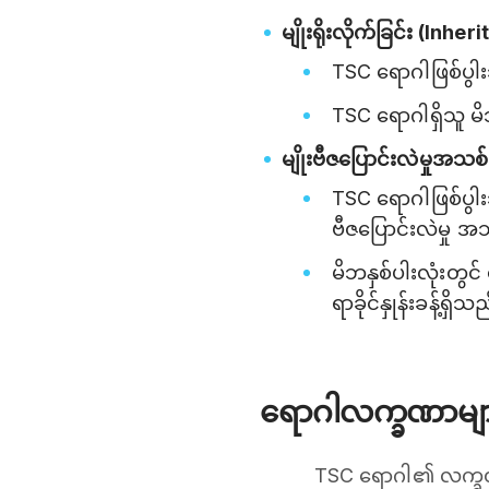
မျိုးရိုးလိုက်ခြင်း (Inhe
TSC ရောဂါဖြစ်ပွါးသ
TSC ရောဂါရှိသူ မိဘ
မျိုးဗီဇပြောင်းလဲမှုအ
TSC ရောဂါဖြစ်ပွါးသူ
ဗီဇပြောင်းလဲမှု 
မိဘနှစ်ပါးလုံးတွင
ရာခိုင်နှုန်းခန့်ရှိသ
ရောဂါလက္ခဏာမျ
TSC ရောဂါ၏ လက္ခဏာမ