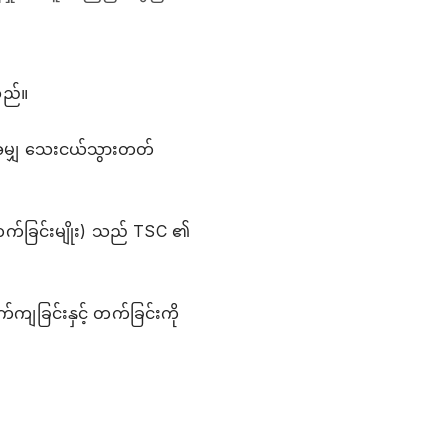
သည်။
့်အမျှ သေးငယ်သွားတတ်
က်ခြင်းမျိုး) သည် TSC ၏
က်ကျခြင်းနှင့် တက်ခြင်းကို