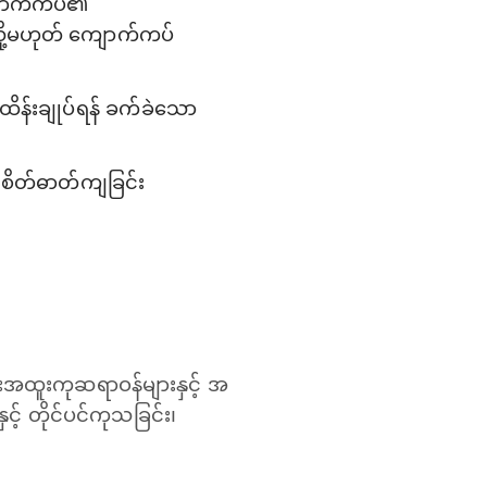
ျောက်ကပ်၏
ို့မဟုတ် ကျောက်ကပ်
ိန်းချုပ်ရန် ခက်ခဲသော
၊ စိတ်ဓာတ်ကျခြင်း
အထူးကုဆရာဝန်များနှင့် အ
 တိုင်ပင်ကုသခြင်း၊​