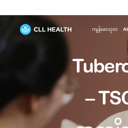
ကျန်းမာသုတ
A
Explore Services
Our Facilities
Tubero
View all health articles
About us
Discover our commitment to transforming h
Comprehensive care for your health and 
Comprehensive care for your health and 
Emergencies
Our history
– T
Diseases and Conditions
Primary care
Our polyclinics
Develo
Quality primary and specialty care near you
Symptoms
Careers
Immunisation
Diagnos
Our clinics
Tests and Procedures
Digestive care
Fertilit
Diagnostics and treatment in one place