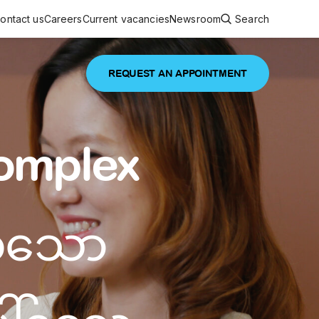
ontact us
Careers
Current vacancies
Newsroom
Search
REQUEST AN APPOINTMENT
ouncements
 services
Featured article
Complex
 comprehensive interdisciplinary
stage of life
are
်သော
inic
and continuing health care from prenatal
es, coordinating with specialists as
e Facility Inaugurated in Yangon for
amilies