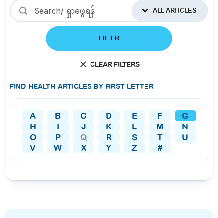
ALL ARTICLES
FILTER
CLEAR FILTERS
FIND HEALTH ARTICLES BY FIRST LETTER
A
B
C
D
E
F
G
H
I
J
K
L
M
N
O
P
Q
R
S
T
U
V
W
X
Y
Z
#