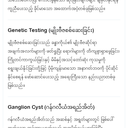
ကူညီပေးသည့် ခိုင်မာသော အထောက်အပံ့တစ်ခုဖြစ်သည်။
Genetic Testing (မျိုးဗီဇစစ်ဆေးခြင်း)
မျိုးဗီဇစစ်ဆေးခြင်းသည် ခန္ဓာကိုယ်၏ မျိုးဗီဇဆိုင်ရာ
အချက်အလက်များကို ဖတ်ရှုပြီး ရောဂါများကို တိကျစွာရှာဖွေခြင်း၊
ကြိုတင်ကာကွယ်ခြင်းနှင့် မိမိနှင့်အသင့်တော်ဆုံး ကုသမှုကို
ရွေးချယ်နိုင်ခြင်းတို့ဖြင့် ပိုမိုကျန်းမာသော အနာဂတ်ဘဝကို ပိုင်ဆိုင်
နိုင်စေရန် ဖော်ဆောင်ပေးသည့် အရေးကြီးသော နည်းပညာတစ်ခု
ဖြစ်သည်။
Ganglion Cyst (ဂန်ဂလီယံအရည်အိတ်)
ဂန်ဂလီယံအရည်အိတ်သည် အဆစ်နှင့် အရွတ်များတွင် ဖြစ်ပေါ်
တတ်သော ကင်ဆာမဟုတ်သည့် အကျိတ်ငယ်များဖြစ်ပြီး