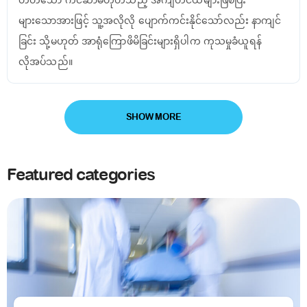
များသောအားဖြင့် သူ့အလိုလို ပျောက်ကင်းနိုင်သော်လည်း နာကျင်
ခြင်း သို့မဟုတ် အာရုံကြောဖိမိခြင်းများရှိပါက ကုသမှုခံယူရန်
လိုအပ်သည်။
SHOW MORE
Featured categories