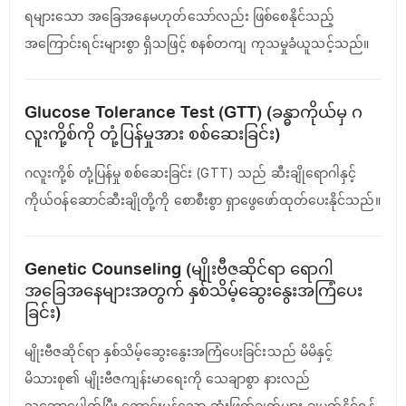
ရများသော အခြေအနေမဟုတ်သော်လည်း ဖြစ်စေနိုင်သည့်
အကြောင်းရင်းများစွာ ရှိသဖြင့် စနစ်တကျ ကုသမှုခံယူသင့်သည်။
Glucose Tolerance Test (GTT) (ခန္ဓာကိုယ်မှ ဂ
လူးကို့စ်ကို တုံ့ပြန်မှုအား စစ်ဆေးခြင်း)
ဂလူးကို့စ် တုံ့ပြန်မှု စစ်ဆေးခြင်း (GTT) သည် ဆီးချိုရောဂါနှင့်
ကိုယ်ဝန်ဆောင်ဆီးချိုတို့ကို စောစီးစွာ ရှာဖွေဖော်ထုတ်ပေးနိုင်သည်။
Genetic Counseling (မျိုးဗီဇဆိုင်ရာ ရောဂါ
အခြေအနေများအတွက် နှစ်သိမ့်ဆွေးနွေးအကြံပေး
ခြင်း)
မျိုးဗီဇဆိုင်ရာ နှစ်သိမ့်ဆွေးနွေးအကြံပေးခြင်းသည် မိမိနှင့်
မိသားစု၏ မျိုးဗီဇကျန်းမာရေးကို သေချာစွာ နားလည်
သဘောပေါက်ပြီး ကောင်းမွန်သော ဆုံးဖြတ်ချက်များ ချမှတ်နိုင်ရန်