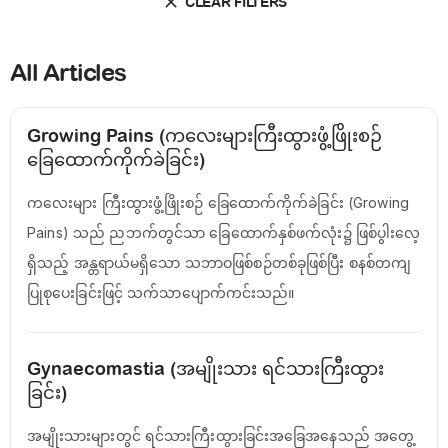
CLEAR FILTERS
All Articles
Growing Pains (ကလေးများကြီးထွားဖွံ့ဖြိုးစဉ်
ခြေထောက်ကိုက်ခဲခြင်း)
ကလေးများ ကြီးထွားဖွံ့ဖြိုးစဉ် ခြေထောက်ကိုက်ခဲခြင်း (Growing
Pains) သည် ညဘက်တွင်သာ ခြေထောက်နှစ်ဖက်လုံး၌ ဖြစ်ပွါးလေ့
ရှိသည့် အန္တရာယ်မရှိသော သဘာဝဖြစ်စဉ်တစ်ခုဖြစ်ပြီး စနစ်တကျ
ပြုစုပေးခြင်းဖြင့် သက်သာပျောက်ကင်းသည်။
Gynaecomastia (အမျိုးသား ရင်သားကြီးထွား
ခြင်း)
အမျိုးသားများတွင် ရင်သားကြီးထွားခြင်းအခြေအနေသည် အတွေ့