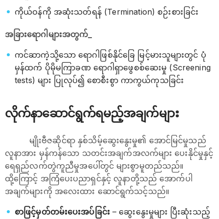
ကိုယ်ဝန်ကို အဆုံးသတ်ရန် (Termination) စဉ်းစားခြင်း
အခြားရောဂါများအတွက်_
ကင်ဆာကဲ့သို့သော ရောဂါဖြစ်နိုင်ခြေ မြင့်မားသူများတွင် ပုံ
မှန်ထက် ပိုမိုမကြာခဏ ရောဂါရှာဖွေစစ်ဆေးမှု (Screening
tests) များ ပြုလုပ်၍ စောစီးစွာ ကာကွယ်ကုသခြင်း
လိုက်နာဆောင်ရွက်ရမည့်အချက်များ
မျိုးဗီဇဆိုင်ရာ နှစ်သိမ့်ဆွေးနွေးမှု၏ အောင်မြင်မှုသည်
လူနာအား မှန်ကန်သော သတင်းအချက်အလက်များ ပေးနိုင်မှုနှင့်
ရေရှည်လက်တွဲကူညီမှုအပေါ်တွင် များစွာမူတည်သည်။
ထို့ကြောင့် အကြံပေးပညာရှင်နှင့် လူနာတို့သည် အောက်ပါ
အချက်များကို အလေးထား ဆောင်ရွက်သင့်သည်။
စာဖြင့်မှတ်တမ်းပေးအပ်ခြင်း
– ဆွေးနွေးမှုများ ပြီးဆုံးသည့်