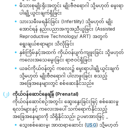
မိသားစုမျိုးရိုးအတွင်း မျိုးဗီဇရောဂါ သို့မဟုတ် မွေးရာ
ပါချို့ယွင်းချက်ရှိခြင်း
သားသမီးမရနိုင်ခြင်း (Infertility) သို့မဟုတ် မျိုး
အောင်ရန် နည်းပညာအကူအညီယူခြင်း (Assisted
Reproductive Technology/ ART) အတွက်
ရွေးချယ်စရာများ သိလိုခြင်း
နှစ်ကြိမ်နှင့်အထက် ကိုယ်ဝန်ပျက်ကျဖူးခြင်း သို့မဟုတ်
ကလေးအသေမွေးခြင်း ရာဇဝင်ရှိခြင်း
ယခင်ကိုယ်ဝန်တွင် ကလေး၌ မွေးရာပါချို့ယွင်းချက်
သို့မဟုတ် မျိုးဗီဇရောဂါ ပါလာဖူးခြင်း စသည့်
အခြေအနေများတွင် စစ်ဆေးနိုင်သည်။
ကိုယ်ဝန်ဆောင်နေချိန် (Prenatal)
ကိုယ်ဝန်ဆောင်စဉ်အတွင်း ဆွေးနွေးခြင်းဖြင့် စစ်ဆေးမှု
ရလဒ်များနှင့် ကလေးအပေါ် သက်ရောက်နိုင်သည့်
အခြေအနေများကို သိရှိနိုင်သည်၊ ဥပမာအားဖြင့် _
သွေးစစ်ဆေးမှု၊ အာထရာဆောင်း (
USG
) သို့မဟုတ်