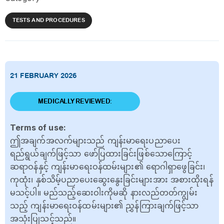
TESTS AND PROCEDURES
21 FEBRUARY 2026
MEDICALLY REVIEWED:
Terms of use:
ဤအချက်အလက်များသည် ကျန်းမာရေးပညာပေး
ရည်ရွယ်ချက်ဖြင့်သာ ဖော်ပြထားခြင်းဖြစ်သောကြောင့်
ဆရာဝန်နှင့် ကျန်းမာရေးဝန်ထမ်းများ၏ ရောဂါရှာဖွေခြင်း၊
ကုထုံး၊ နှစ်သိမ့်ပညာပေးဆွေးနွေးခြင်းများအား အစားထိုးရန်
မသင့်ပါ။ မည်သည့်ဆေးဝါးကိုမဆို နားလည်တတ်ကျွမ်း
သည့် ကျန်းမာရေးဝန်ထမ်းများ၏ ညွှန်ကြားချက်ဖြင့်သာ
အသုံးပြုသင့်သည်။