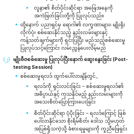
လူနာ၏ စိတ်ပိုင်းဆိုင်ရာ အခြေအနေကို
အကဲဖြတ်ခြင်းတို့ကို ပြုလုပ်သည်။
ထို့နောက် ပညာရှင်မှ ရောဂါ၏ လက္ခဏာများ၊ မျိုးရိုး
လိုက်ပုံ၊ စစ်ဆေးနိုင်သည့် နည်းလမ်းများနှင့်
ကန့်သတ်ချက်များကို ရှင်းပြပြီး မည်သည့်စစ်ဆေးမှု
ပြုလုပ်သင့်ကြောင်း လမ်းညွှန်ပေးလိမ့်မည်
မျိုးဗီဇစစ်ဆေးမှု ပြုလုပ်ပြီးနောက် ဆွေးနွေးခြင်း (Post-
testing Session)
စစ်ဆေးမှုရလဒ် ထွက်ပေါ်လာချိန်တွင်_
ရလဒ်ကို ရှင်းလင်းခြင်း – စစ်ဆေးမှုရလဒ်၏
အဓိပ္ပာယ်နှင့် ကုသနိုင်မည့် နည်းလမ်းများကို
အသေးစိတ်ပြောကြားပေးခြင်း
စိတ်ပိုင်းဆိုင်ရာ ပံ့ပိုးခြင်း – ရလဒ်ကြောင့် ဖြစ်
ပေါ်လာနိုင်သော စိုးရိမ်စိတ်၊ ဒေါသ သို့မဟုတ်
အပြစ်ရှိသကဲ့သို့ ခံစားရမှုများကို ကူညီဖြေရှင်း