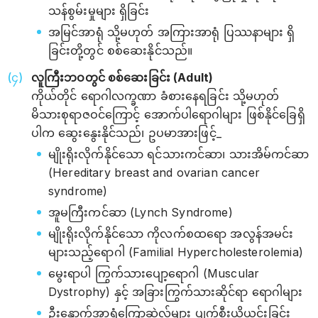
သန်စွမ်းမှုများ ရှိခြင်း
အမြင်အာရုံ သို့မဟုတ် အကြားအာရုံ ပြဿနာများ ရှိ
ခြင်းတို့တွင် စစ်ဆေးနိုင်သည်။
လူကြီးဘဝတွင် စစ်ဆေးခြင်း (Adult)
ကိုယ်တိုင် ရောဂါလက္ခဏာ ခံစားနေရခြင်း သို့မဟုတ်
မိသားစုရာဇဝင်ကြောင့် အောက်ပါရောဂါများ ဖြစ်နိုင်ခြေရှိ
ပါက ဆွေးနွေးနိုင်သည်၊ ဥပမာအားဖြင့်_
မျိုးရိုးလိုက်နိုင်သော ရင်သားကင်ဆာ၊ သားအိမ်ကင်ဆာ
(Hereditary breast and ovarian cancer
syndrome)
အူမကြီးကင်ဆာ (Lynch Syndrome)
မျိုးရိုးလိုက်နိုင်သော ကိုလက်စထရော အလွန်အမင်း
များသည့်ရောဂါ (Familial Hypercholesterolemia)
မွေးရာပါ ကြွက်သားပျော့ရောဂါ (Muscular
Dystrophy) နှင့် အခြားကြွက်သားဆိုင်ရာ ရောဂါများ
ဦးနှောက်အာရုံကြောဆဲလ်များ ပျက်စီးယိုယွင်းခြင်း