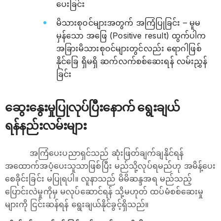
ပေးခြင်း
မိသားစုဝင်များအတွက် အကြံပြုခြင်း – မူမ
မှန်သော အဖြေ (Positive result) ထွက်ပါက
အခြားမိသားစုဝင်များတွင်လည်း ရောဂါဖြစ်
နိုင်ခြေ ရှိမရှိ ဆက်လက်စစ်ဆေးရန် လမ်းညွှန်
ခြင်း
ဆွေးနွေးမှုပြုလုပ်ပြီးနောက် ရွေးချယ်
ရန်နည်းလမ်းများ
အကြံပေးပညာရှင်သည် ဆုံးဖြတ်ချက်ချနိုင်ရန်
အထောက်အပံ့ပေးသူသာဖြစ်ပြီး မည်သို့လုပ်ရမည်ဟု အမိန့်ပေး
စေခိုင်းခြင်း မပြုရပါ။ လူနာသည် မိမိဆန္ဒအရ မည်သည့်
ပြောင်းလဲမှုကိုမှ မလုပ်ဆောင်ရန် သို့မဟုတ် ထပ်မံစစ်ဆေးမှု
များကို ငြင်းဆန်ရန် ရွေးချယ်နိုင်ခွင့်ရှိသည်။