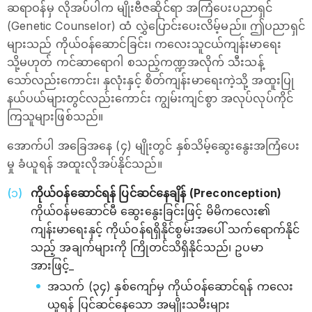
ဆရာဝန်မှ လိုအပ်ပါက မျိုးဗီဇဆိုင်ရာ အကြံပေးပညာရှင်
(Genetic Counselor) ထံ လွှဲပြောင်းပေးလိမ့်မည်။ ဤပညာရှင်
များသည် ကိုယ်ဝန်ဆောင်ခြင်း၊ ကလေးသူငယ်ကျန်းမာရေး
သို့မဟုတ် ကင်ဆာရောဂါ စသည့်ကဏ္ဍအလိုက် သီးသန့်
သော်လည်းကောင်း၊ နှလုံးနှင့် စိတ်ကျန်းမာရေးကဲ့သို့ အထူးပြု
နယ်ပယ်များတွင်လည်းကောင်း ကျွမ်းကျင်စွာ အလုပ်လုပ်ကိုင်
ကြသူများဖြစ်သည်။
အောက်ပါ အခြေအနေ (၄) မျိုးတွင် နှစ်သိမ့်ဆွေးနွေးအကြံပေး
မှု ခံယူရန် အထူးလိုအပ်နိုင်သည်။
ကိုယ်ဝန်ဆောင်ရန် ပြင်ဆင်နေချိန် (Preconception)
ကိုယ်ဝန်မဆောင်မီ ဆွေးနွေးခြင်းဖြင့် မိမိကလေး၏
ကျန်းမာရေးနှင့် ကိုယ်ဝန်ရရှိနိုင်စွမ်းအပေါ် သက်ရောက်နိုင်
သည့် အချက်များကို ကြိုတင်သိရှိနိုင်သည်၊ ဥပမာ
အားဖြင့်_
အသက် (၃၄) နှစ်ကျော်မှ ကိုယ်ဝန်ဆောင်ရန် ကလေး
ယူရန် ပြင်ဆင်နေသော အမျိုးသမီးများ