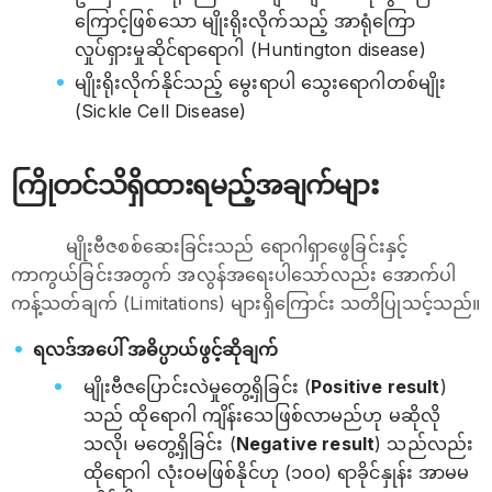
ကြောင့်ဖြစ်သော မျိုးရိုးလိုက်သည့် အာရုံကြော
လှုပ်ရှားမှုဆိုင်ရာရောဂါ (Huntington disease)
မျိုးရိုးလိုက်နိုင်သည့် မွေးရာပါ သွေးရောဂါတစ်မျိုး
(Sickle Cell Disease)
ကြိုတင်သိရှိထားရမည့်အချက်များ
မျိုးဗီဇစစ်ဆေးခြင်းသည် ရောဂါရှာဖွေခြင်းနှင့်
ကာကွယ်ခြင်းအတွက် အလွန်အရေးပါသော်လည်း အောက်ပါ
ကန့်သတ်ချက် (Limitations) များရှိကြောင်း သတိပြုသင့်သည်။
ရလဒ်အပေါ် အဓိပ္ပာယ်ဖွင့်ဆိုချက်
မျိုးဗီဇပြောင်းလဲမှုတွေ့ရှိခြင်း (
Positive result
)
သည် ထိုရောဂါ ကျိန်းသေဖြစ်လာမည်ဟု မဆိုလို
သလို၊ မတွေ့ရှိခြင်း (
Negative result
) သည်လည်း
ထိုရောဂါ လုံးဝမဖြစ်နိုင်ဟု (၁၀၀) ရာခိုင်နှုန်း အာမမ