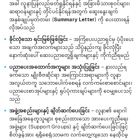
အခါ လူနာပြန်လည်ဖတ်ရှုနိုင်ရန်နှင့် အခြားမိသားစုဝင်များ၊
ဆရာဝန်များနှင့် တိုင်ပင်နိုင်ရန်အတွက် ဆွေးနွေးချက်
အနှစ်ချုပ်မှတ်တမ်း (
Summary Letter
) ကို ပေးထားရန်
လိုအပ်သည်
ခိုင်လုံသော ရင်းမြစ်ဖြစ်ခြင်း
– အကြံပေးပညာရှင်မှ ပံ့ပိုးပေး
သော အချက်အလက်များသည် သိပ္ပံနည်းကျ ခိုင်လုံပြီး
နောက်ဆုံးပေါ် ဆေးပညာတွေ့ရှိချက်များနှင့် ကိုက်ညီရမည်
ပညာပေးအထောက်အကူများ အသုံးပြုခြင်း
– နားလည်ရ
ခက်သော မျိုးဗီဇဆိုင်ရာ အကြောင်းအရာများကို လူနာ
အလွယ်တကူ သဘောပေါက်စေရန် လက်ကမ်းစာစောင်များ၊
ပညာပေးစာအုပ်များနှင့် ရုပ်ပုံကားချပ်များကို ဝေမျှပေးသင့်
သည်
အဖွဲ့အစည်းများနှင့် ချိတ်ဆက်ပေးခြင်း
– လူနာ၏ ရောဂါ
အခြေအနေတူသူများ စုစည်းထားသော အားပေးကူညီရေး
အဖွဲ့များ (Support Groups) နှင့် ချိတ်ဆက်ပေးခြင်းဖြင့်
စိတ်ခွန်အား ရရှိစေရုံသာမက လက်တွေ့ကျသော နေထိုင်မှု