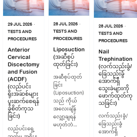
28 JUL 2026
29 JUL 2026
28 JUL 2026
TESTS AND
TESTS AND
TESTS AND
PROCEDURES
PROCEDURES
PROCEDURES
Liposuction
Anterior
Nail
(အဆီစုပ်
Cervical
Trephination
ထုတ်ခြင်း)
Discectomy
(လက်သည်းခွံ/
and Fusion
ခြေသည်းခွံ
အဆီစုပ်ထုတ်
(ACDF)
အောက်ရှိ
ခြင်း
(လည်ပင်း
သွေးခဲများကို
(Liposuction)
ရိုးအဆစ်များ
ဖောက်ထုတ်ကု
သည် ကိုယ်
ပူးဆက်စေရန်
သခြင်း)
ခွဲစိတ်ကုသ
အလေးချိန်
ခြင်း)
လက်သည်းခွံ/
လျှော့ချရန်
ခြေသည်းခွံ
မဟုတ်ဘဲ...
လည်ပင်းရှေ့
အောက်ရှိ
ဘက်မှ အရိုးနု