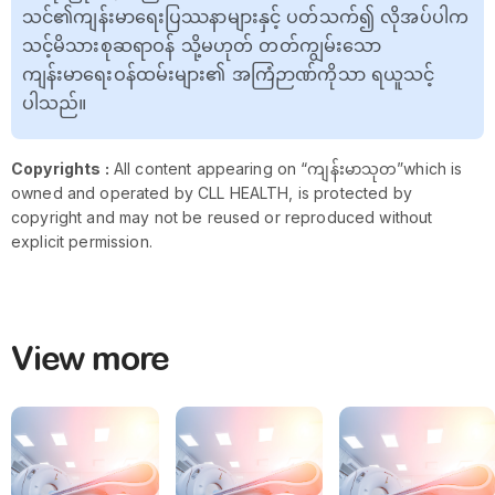
သင်၏ကျန်းမာရေးပြဿနာများနှင့် ပတ်သက်၍ လိုအပ်ပါက
သင့်မိသားစုဆရာဝန် သို့မဟုတ် တတ်ကျွမ်းသော
ကျန်းမာရေးဝန်ထမ်းများ၏ အကြံဉာဏ်ကိုသာ ရယူသင့်
ပါသည်။
Copyrights :
All content appearing on “ကျန်းမာသုတ”which is
owned and operated by CLL HEALTH, is protected by
copyright and may not be reused or reproduced without
explicit permission.
View more