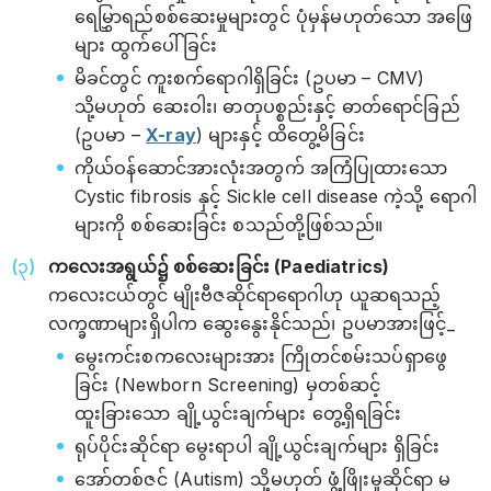
ရေမြွှာရည်စစ်ဆေးမှုများတွင် ပုံမှန်မဟုတ်သော အဖြေ
များ ထွက်ပေါ်ခြင်း
မိခင်တွင် ကူးစက်ရောဂါရှိခြင်း (ဥပမာ – CMV)
သို့မဟုတ် ဆေးဝါး၊ ဓာတုပစ္စည်းနှင့် ဓာတ်ရောင်ခြည်
(ဥပမာ –
X-ray
) များနှင့် ထိတွေ့မိခြင်း
ကိုယ်ဝန်ဆောင်အားလုံးအတွက် အကြံပြုထားသော
Cystic fibrosis နှင့် Sickle cell disease ကဲ့သို့ ရောဂါ
များကို စစ်ဆေးခြင်း စသည်တို့ဖြစ်သည်။
ကလေးအရွယ်၌ စစ်ဆေးခြင်း (Paediatrics)
ကလေးငယ်တွင် မျိုးဗီဇဆိုင်ရာရောဂါဟု ယူဆရသည့်
လက္ခဏာများရှိပါက ဆွေးနွေးနိုင်သည်၊ ဥပမာအားဖြင့်_
မွေးကင်းစကလေးများအား ကြိုတင်စမ်းသပ်ရှာဖွေ
ခြင်း (Newborn Screening) မှတစ်ဆင့်
ထူးခြားသော ချို့ယွင်းချက်များ တွေ့ရှိရခြင်း
ရုပ်ပိုင်းဆိုင်ရာ မွေးရာပါ ချို့ယွင်းချက်များ ရှိခြင်း
အော်တစ်ဇင် (Autism) သို့မဟုတ် ဖွံ့ဖြိုးမှုဆိုင်ရာ မ