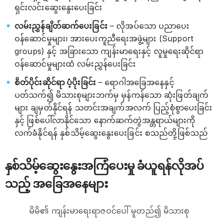
ရှင်းလင်းဆွေးနွေးပေးခြင်း
လမ်းညွှန်ချိတ်ဆက်ပေးခြင်း
– လိုအပ်သော ပညာပေး
ဝန်ဆောင်မှုများ၊ အားပေးကူညီရေးအဖွဲ့များ (Support
groups) နှင့် အခြားသော ကျန်းမာရေးနှင့် လူမှုရေးဆိုင်ရာ
ဝန်ဆောင်မှုများထံ လမ်းညွှန်ပေးခြင်း
စိတ်ပိုင်းဆိုင်ရာ ပံ့ပိုးခြင်း
– ရောဂါအခြေအနေနှင့်
ပတ်သက်၍ မိသားစုများဘက်မှ မှန်ကန်သော ဆုံးဖြတ်ချက်
များ ချမှတ်နိုင်ရန် သတင်းအချက်အလက် ပြည့်စုံစွာပေးခြင်း
နှင့် ဖြစ်ပေါ်လာနိုင်သော နောက်ဆက်တွဲအန္တရာယ်များကို
လက်ခံနိုင်ရန် နှစ်သိမ့်ဆွေးနွေးပေးခြင်း စသည်တို့ဖြစ်သည်
နှစ်သိမ့်ဆွေးနွေးအကြံပေးမှု ခံယူရန်လိုအပ်
သည့် အခြေအနေများ
မိမိ၏ ကျန်းမာရေးရာဇဝင်ပေါ် မူတည်၍ မိသားစု