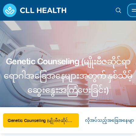
Genetic Counseling (မျိုးဗီဇဆိုင်ရာ
ရောဂါအခြေအနေများအတွက် နှစ်သိမ့်
ဆွေးနွေးအကြံပေးခြင်း)
လိုအပ်သည့်အခြေအနေများ
Genetic Counseling (မျိုးဗီဇဆိုင်ရာ ရောဂါအခြေအနေများအတွက် နှစ်သိမ့်ဆွေးနွေးအကြံပေးခြင်း)