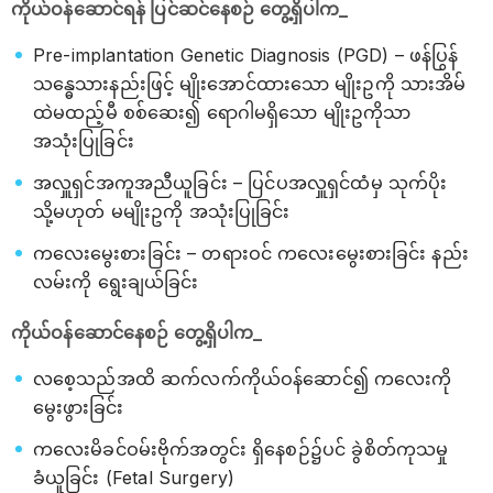
ကိုယ်ဝန်ဆောင်ရန် ပြင်ဆင်နေစဉ် တွေ့ရှိပါက_
Pre-implantation Genetic Diagnosis (PGD) – ဖန်ပြွန်
သန္ဓေသားနည်းဖြင့် မျိုးအောင်ထားသော မျိုးဥကို သားအိမ်
ထဲမထည့်မီ စစ်ဆေး၍ ရောဂါမရှိသော မျိုးဥကိုသာ
အသုံးပြုခြင်း
အလှူရှင်အကူအညီယူခြင်း – ပြင်ပအလှူရှင်ထံမှ သုက်ပိုး
သို့မဟုတ် မမျိုးဥကို အသုံးပြုခြင်း
ကလေးမွေးစားခြင်း – တရားဝင် ကလေးမွေးစားခြင်း နည်း
လမ်းကို ရွေးချယ်ခြင်း
ကိုယ်ဝန်ဆောင်နေစဉ် တွေ့ရှိပါက_
လစေ့သည်အထိ ဆက်လက်ကိုယ်ဝန်ဆောင်၍ ကလေးကို
မွေးဖွားခြင်း
ကလေးမိခင်ဝမ်းဗိုက်အတွင်း ရှိနေစဉ်၌ပင် ခွဲစိတ်ကုသမှု
ခံယူခြင်း (Fetal Surgery)