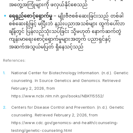
အတွေ့အကြုံများကို ဖလှယ်နိုင်စေသည်
ရေရှည်စောင့်ရှောက်မှု
– မျိုးဗီဇစစ်ဆေးခြင်းသည် တစ်ခါ
စစ်ဆေးရုံဖြင့် မပြီးဘဲ နည်းပညာအသစ်များ ထွက်ပေါ်လာ
ချိန်တွင် ပြန်လည်သုံးသပ်ခြင်း သို့မဟုတ် နောက်ဆက်တွဲ
ကျန်းမာရေးစောင့်ရှောက်မှုများအတွက် ပညာရှင်နှင့်
အဆက်အသွယ်မပြတ် ရှိနေသင့်သည်
References:
National Center for Biotechnology Information. (n.d.).
Genetic
counseling
. In
Source Genetics and Genomics.
Retrieved
February 2, 2026, from
https://www.ncbi.nlm.nih.gov/books/NBK115552/
Centers for Disease Control and Prevention. (n.d.).
Genetic
counseling
. Retrieved February 2, 2026, from
https://www.cdc.gov/genomics-and-health/counseling-
testing/genetic-counseling.html