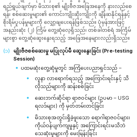
ရည်ရွယ်ချက်မှာ မိသားစု၏ မျိုးဗီဇအခြေအနေကို နားလည်စေ
ရန်၊ စစ်ဆေးမှုများ၏ ကောင်းကျိုးဆိုးကျိုးကို ချိန်ဆနိုင်ရန်နှင့်
စိုးရိမ်ပူပန်မှုများကို လျှော့ချပေးရန်ဖြစ်သည်။ ပုံမှန်အားဖြင့်
အနည်းဆုံး (၂) ကြိမ် တွေ့ဆုံလေ့ရှိသည်၊ တစ်ခါတစ်ရံ အကြိမ်
များစွာ တွေ့ဆုံဆွေးနွေးရသည့် အခြေအနေများလည်းရှိသည်။
မျိုးဗီဇစစ်ဆေးမှု မပြုလုပ်မီ ဆွေးနွေးခြင်း (Pre-testing
Session)
ပထမဆုံးတွေ့ဆုံမှုတွင် အကြံပေးပညာရှင်သည် –
လူနာ လာရောက်ရသည့် အကြောင်းရင်းနှင့် သိ
လိုသည်များကို ဆန်းစစ်ခြင်း
ဆေးဘက်ဆိုင်ရာ ရာဇဝင်များ (ဥပမာ – USG
ရလဒ်များ) ကို မှတ်တမ်းတင်ခြင်း
မိသားစုအတွင်းရှိခဲ့ဖူးသော ရောဂါရာဇဝင်များ၊
ကိုယ်ဝန်ပျက်ကျမှုနှင့် အကြောင်းရင်းမသိဘဲ
သေဆုံးမှုများကို မေးမြန်းခြင်း