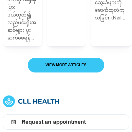
သွေးခဲများကို
ပြား
ဖောက်ထုတ်ကု
ဖယ်ထုတ်၍
သခြင်း (Nail...
လည်ပင်းရိုးအ
ဆစ်များ ပူး
ဆက်စေရန်...
VIEW MORE ARTICLES
Request an appointment