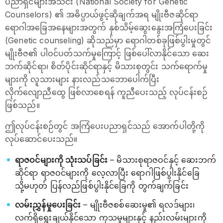
ပညာရှင်များအသင်း (National Society for Genetic
Counselors) ၏ အဓိပ္ပာယ်ဖွင့်ဆိုချက်အရ မျိုးဗီဇဆိုင်ရာ
ရောဂါအခြေအနေများအတွက် နှစ်သိမ့်ဆွေးနွေးအကြံပေးခြင်း
(Genetic counseling) ဆိုသည်မှာ ရောဂါတစ်ခုဖြစ်ပွါးမှုတွင်
မျိုးဗီဇ၏ ပါဝင်ပတ်သက်မှုကြောင့် ဖြစ်ပေါ်လာနိုင်သော ဆေး
ဘက်ဆိုင်ရာ၊ စိတ်ပိုင်းဆိုင်ရာနှင့် မိသားစုတွင်း သက်ရောက်မှု
များကို လူသားများ နားလည်သဘောပေါက်ပြီး
လိုက်လျောညီထွေ ဖြစ်လာစေရန် ကူညီပေးသည့် လုပ်ငန်းစဉ်
ဖြစ်သည်။
ဤလုပ်ငန်းစဉ်တွင် အကြံပေးပညာရှင်သည် အောက်ပါတို့ကို
လုပ်ဆောင်ပေးသည်။
ရာဇဝင်များကို သုံးသပ်ခြင်း
– မိသားစုရာဇဝင်နှင့် ဆေးဘက်
ဆိုင်ရာ ရာဇဝင်များကို လေ့လာပြီး ရောဂါဖြစ်ပွါးနိုင်ခြေ
သို့မဟုတ် ပြန်လည်ဖြစ်ပွါးနိုင်ခြေကို တွက်ချက်ခြင်း
လမ်းညွှန်မှုပေးခြင်း
– မျိုးဗီဇစစ်ဆေးမှု၏ ရလဒ်များ၊
လက်ရှိရွေးချယ်နိုင်သော ကုသမှုများနှင့် နည်းလမ်းများကို