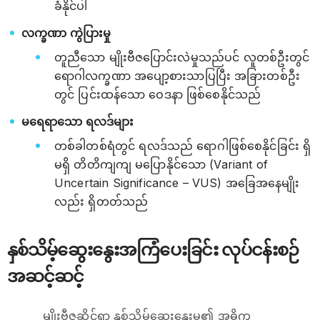
ခံနိုင်ပါ
လက္ခဏာ ကွဲပြားမှု
တူညီသော မျိုးဗီဇပြောင်းလဲမှုသည်ပင် လူတစ်ဦးတွင်
ရောဂါလက္ခဏာ အပျော့စားသာပြပြီး အခြားတစ်ဦး
တွင် ပြင်းထန်သော ဝေဒနာ ဖြစ်စေနိုင်သည်
မရေရာသော ရလဒ်များ
တစ်ခါတစ်ရံတွင် ရလဒ်သည် ရောဂါဖြစ်စေနိုင်ခြင်း ရှိ
မရှိ တိတိကျကျ မပြောနိုင်သော (Variant of
Uncertain Significance – VUS) အခြေအနေမျိုး
လည်း ရှိတတ်သည်
နှစ်သိမ့်ဆွေးနွေးအကြံပေးခြင်း လုပ်ငန်းစဉ်
အဆင့်ဆင့်
မျိုးဗီဇဆိုင်ရာ နှစ်သိမ့်ဆွေးနွေးမှု၏ အဓိက