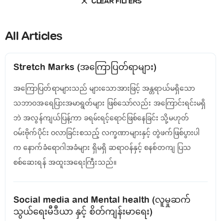
CLEAR FILTERS
All Articles
Stretch Marks (အကြောပြတ်ရာများ)
အကြောပြတ်ရာများသည် များသောအားဖြင့် အန္တရာယ်မရှိသော
သဘာဝအရေပြားအမာရွတ်များ ဖြစ်သော်လည်း အကြောင်းရင်းမရှိ
ဘဲ အလွန်ကျယ်ပြန့်ကာ ခရမ်းရင့်ရောင်ဖြစ်နေခြင်း သို့မဟုတ်
ဝမ်းဗိုက်ပိုင်း ဝလာခြင်းစသည့် လက္ခဏာများနှင့် တွဲဖက်ဖြစ်ပွားပါ
က နောက်ခံရောဂါအခံများ ရှိမရှိ ဆရာဝန်နှင့် စနစ်တကျ ပြသ
စစ်ဆေးရန် အထူးအရေးကြီးသည်။
Social media and Mental health (လူမှုဆက်
သွယ်ရေးမီဒီယာ နှင့် စိတ်ကျန်းမာရေး)