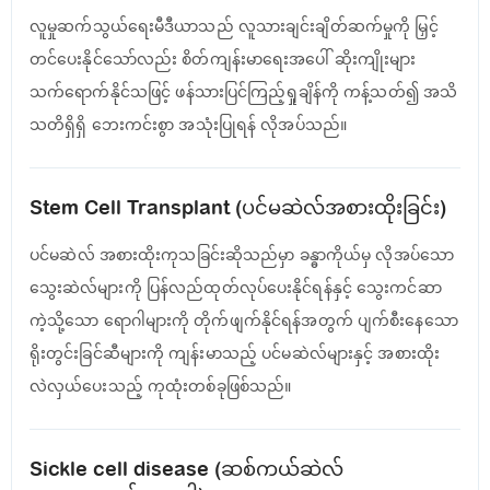
လူမှုဆက်သွယ်ရေးမီဒီယာသည် လူသားချင်းချိတ်ဆက်မှုကို မြှင့်
တင်ပေးနိုင်သော်လည်း စိတ်ကျန်းမာရေးအပေါ် ဆိုးကျိုးများ
သက်ရောက်နိုင်သဖြင့် ဖန်သားပြင်ကြည့်ရှုချိန်ကို ကန့်သတ်၍ အသိ
သတိရှိရှိ ဘေးကင်းစွာ အသုံးပြုရန် လိုအပ်သည်။
Stem Cell Transplant (ပင်မဆဲလ်အစားထိုးခြင်း)
ပင်မဆဲလ် အစားထိုးကုသခြင်းဆိုသည်မှာ ခန္ဓာကိုယ်မှ လိုအပ်သော
သွေးဆဲလ်များကို ပြန်လည်ထုတ်လုပ်ပေးနိုင်ရန်နှင့် သွေးကင်ဆာ
ကဲ့သို့သော ရောဂါများကို တိုက်ဖျက်နိုင်ရန်အတွက် ပျက်စီးနေသော
ရိုးတွင်းခြင်ဆီများကို ကျန်းမာသည့် ပင်မဆဲလ်များနှင့် အစားထိုး
လဲလှယ်ပေးသည့် ကုထုံးတစ်ခုဖြစ်သည်။
Sickle cell disease (ဆစ်ကယ်ဆဲလ်