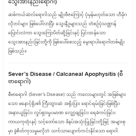
သွေးအားနည်းရောဂါ)
ဆစ်ကယ်ဆဲလ်ရောဂါသည် မျိုးဗီဇကြောင့် ပုံမှန်မဟုတ်သော ဟီမိုဂ
လိုဘင်များ ဖြစ်ပေါ်လာပြီး သွေးနီဥများသည် တံစဉ်ပုံသဏ္ဌာန်
ပြောင်းလဲကာ သွေးကြောပိတ်ဆို့ခြင်းနှင့် ပြင်းထန်သော
သွေးအားနည်းခြင်းတို့ကို ဖြစ်ပေါ်စေသည့် မွေးရာပါရောဂါတစ်မျိုး
ဖြစ်သည်။
Sever’s Disease / Calcaneal Apophysitis (စီ
ဗာရောဂါ)
စီဗာရောဂါ (Sever’s Disease) သည် ကလေးများတွင် အဖြစ်များ
သော ဖနောင့်ရိုး၏ ကြီးထွားဆဲ အရိုးပြား ရောင်ရမ်းခြင်းဖြစ်ပြီး၊
အနားယူခြင်း၊ လှုပ်ရှားမှုပမာဏ လျှော့ချခြင်း၊ ရေခဲကပ်ခြင်း၊
ကာယကုထုံးနှင့် သင့်တော်သော ဖိနပ်အသုံးပြုခြင်းတို့ဖြင့် အများစု
မှာ ခွဲစိတ်ကုသမှုမလိုဘဲ သက်သာပျောက်ကင်းနိုင်သော ရောဂါ