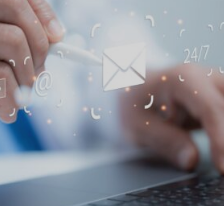
Find a doctor
Find a location
Explore
Explore our
Opportunities at
services
CLL HEALTH