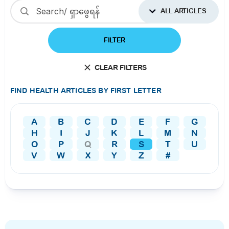
ALL ARTICLES
FILTER
CLEAR FILTERS
FIND HEALTH ARTICLES BY FIRST LETTER
A
B
C
D
E
F
G
H
I
J
K
L
M
N
O
P
Q
R
S
T
U
V
W
X
Y
Z
#