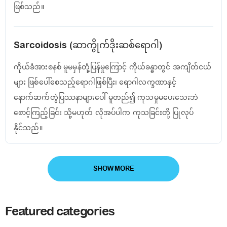
ဖြစ်သည်။
Sarcoidosis (ဆာကွိုက်ဒိုးဆစ်ရောဂါ)
ကိုယ်ခံအားစနစ် မူမမှန်တုံ့ပြန်မှုကြောင့် ကိုယ်ခန္ဓာတွင် အကျိတ်ငယ်
များ ဖြစ်ပေါ်စေသည့်ရောဂါဖြစ်ပြီး၊ ရောဂါလက္ခဏာနှင့်
နောက်ဆက်တွဲပြဿနာများပေါ် မူတည်၍ ကုသမှုမပေးသေးဘဲ
စောင့်ကြည့်ခြင်း သို့မဟုတ် လိုအပ်ပါက ကုသခြင်းတို့ ပြုလုပ်
နိုင်သည်။
SHOW MORE
Featured categories