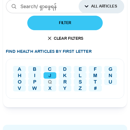
ALL ARTICLES
FILTER
CLEAR FILTERS
FIND HEALTH ARTICLES BY FIRST LETTER
A
B
C
D
E
F
G
H
I
J
K
L
M
N
O
P
Q
R
S
T
U
V
W
X
Y
Z
#