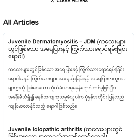
CLEAR FILTERS
All Articles
Juvenile Dermatomyositis – JDM (ကလေးများ
တွင်ဖြစ်သော အရေပြားနှင့် ကြွက်သားရောင်ရမ်းခြင်း
ရောဂါ)
ကလေးများတွင်ဖြစ်သော အရေပြားနှင့် ကြွက်သားရောင်ရမ်းခြင်း
ရောဂါသည် ကြွက်သားများ အားနည်းခြင်းနှင့် အရေပြားလက္ခဏာ
များစွာကို ဖြစ်စေသော ကိုယ်ခံအားမူမမှန်ရောဂါတစ်ခုဖြစ်ပြီး၊
အချိန်မီသိရှိ၍ စနစ်တကျကုသမှုခံယူပါက ပုံမှန်အတိုင်း ပြန်လည်
ကျန်းမာလာနိုင်သည့် ရောဂါဖြစ်သည်။
Juvenile Idiopathic arthritis (ကလေးများတွင်
ဖြစ်ပွားသော နာတာရှည်အဆစ်ရောင်ရောဂါ)