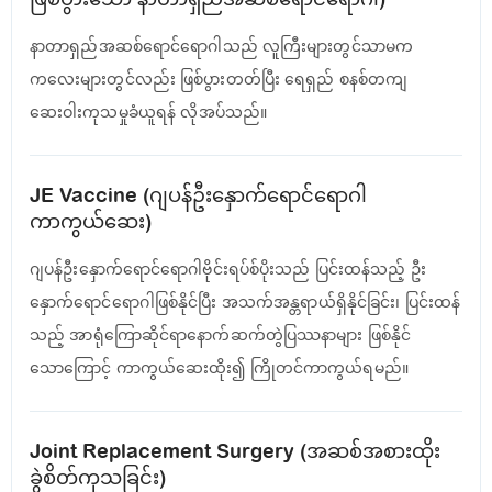
နာတာရှည်အဆစ်ရောင်ရောဂါသည် လူကြီးများတွင်သာမက
ကလေးများတွင်လည်း ဖြစ်ပွားတတ်ပြီး ‌‌ရေရှည် စနစ်တကျ
ဆေးဝါးကုသမှုခံယူရန် လိုအပ်သည်။
JE Vaccine (ဂျပန်ဦးနှောက်ရောင်ရောဂါ
ကာကွယ်ဆေး)
ဂျပန်ဦးနှောက်ရောင်ရောဂါဗိုင်းရပ်စ်ပိုးသည် ပြင်းထန်သည့် ဦး
နှောက်ရောင်ရောဂါဖြစ်နိုင်ပြီး အသက်အန္တရာယ်ရှိနိုင်ခြင်း၊ ပြင်းထန်
သည့် အာရုံကြောဆိုင်ရာနောက်ဆက်တွဲပြဿနာများ ဖြစ်နိုင်
သောကြောင့် ကာကွယ်ဆေးထိုး၍ ကြိုတင်ကာကွယ်ရမည်။
Joint Replacement Surgery (အဆစ်အစားထိုး
ခွဲစိတ်ကုသခြင်း)