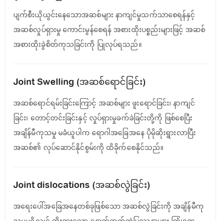
ပျက်စီးယိုယွင်းနေသောအဆစ်များ နာကျင်မှုသက်သာစေရန်နှင့်
အဆစ်လှုပ်ရှားမှု ကောင်းမွန်စေရန် အစားထိုးပစ္စည်းများဖြင့် အဆစ်
အစားထိုးခွဲစိတ်ကုသခြင်းကို ပြုလုပ်ရသည်။
Joint Swelling (အဆစ်ရောင်ခြင်း)
အဆစ်ရောင်ရမ်းခြင်းကြောင့် အဆစ်များ ဖူးရောင်ခြင်း၊ နာကျင်
ခြင်း၊ တောင့်တင်းခြင်းနှင့် လှုပ်ရှားမှုခက်ခဲခြင်းတို့ကို ဖြစ်စေပြီး
အချိန်မီကုသမှု မခံယူပါက ရောဂါအခြေအနေ ပိုမိုဆိုးရွားလာပြီး
အဆစ်၏ လုပ်ဆောင်နိုင်စွမ်းကို ထိခိုက်စေနိုင်သည်။
Joint dislocations (အဆစ်လွဲခြင်း)
အရေးပေါ်အခြေအနေတစ်ခုဖြစ်သော အဆစ်လွဲခြင်းကို အချိန်မီကု
သမှုမရှိလျှင် ဆိုးရွားသော နောက်ဆက်တွဲပြဿနာများ ကြုံတွေ့