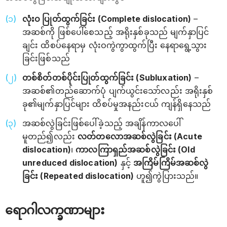
လုံးဝ ပြုတ်ထွက်ခြင်း (Complete dislocation)
–
အဆစ်ကို ဖြစ်ပေါ်စေသည့် အရိုးနှစ်ခုသည် မျက်နှာပြင်
ချင်း ထိစပ်နေရာမှ လုံးဝကွဲကွာထွက်ပြီး နေရာရွေ့သွား
ခြင်းဖြစ်သည်
တစ်စိတ်တစ်ပိုင်းပြုတ်ထွက်ခြင်း (Subluxation)
–
အဆစ်၏တည်ဆောက်ပုံ ပျက်ယွင်းသော်လည်း အရိုးနှစ်
ခု၏မျက်နှာပြင်များ ထိစပ်မှုအနည်းငယ် ကျန်ရှိနေသည်
အဆစ်လွဲခြင်းဖြစ်ပေါ်ခဲ့သည့် အချိန်ကာလပေါ်
မူတည်၍လည်း
လတ်တလောအဆစ်လွဲခြင်း (Acute
dislocation)
၊
ကာလကြာရှည်အဆစ်လွဲခြင်း (Old
unreduced dislocation)
နှင့်
အကြိမ်ကြိမ်အဆစ်လွဲ
ခြင်း (Repeated dislocation)
ဟူ၍ကွဲပြားသည်။
ရောဂါလက္ခဏာများ