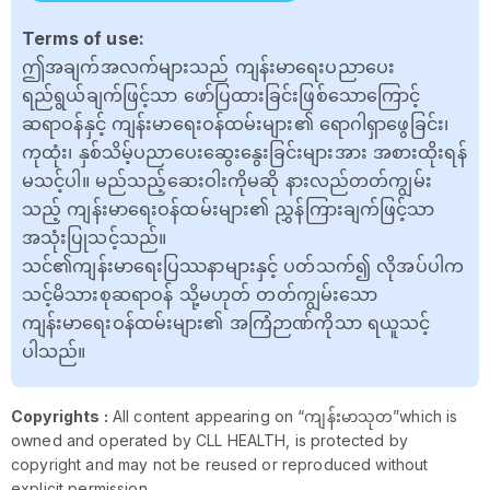
Terms of use:
ဤအချက်အလက်များသည် ကျန်းမာရေးပညာပေး
ရည်ရွယ်ချက်ဖြင့်သာ ဖော်ပြထားခြင်းဖြစ်သောကြောင့်
ဆရာဝန်နှင့် ကျန်းမာရေးဝန်ထမ်းများ၏ ရောဂါရှာဖွေခြင်း၊
ကုထုံး၊ နှစ်သိမ့်ပညာပေးဆွေးနွေးခြင်းများအား အစားထိုးရန်
မသင့်ပါ။ မည်သည့်ဆေးဝါးကိုမဆို နားလည်တတ်ကျွမ်း
သည့် ကျန်းမာရေးဝန်ထမ်းများ၏ ညွှန်ကြားချက်ဖြင့်သာ
အသုံးပြုသင့်သည်။
သင်၏ကျန်းမာရေးပြဿနာများနှင့် ပတ်သက်၍ လိုအပ်ပါက
သင့်မိသားစုဆရာဝန် သို့မဟုတ် တတ်ကျွမ်းသော
ကျန်းမာရေးဝန်ထမ်းများ၏ အကြံဉာဏ်ကိုသာ ရယူသင့်
ပါသည်။
Copyrights :
All content appearing on “ကျန်းမာသုတ”which is
owned and operated by CLL HEALTH, is protected by
copyright and may not be reused or reproduced without
explicit permission.