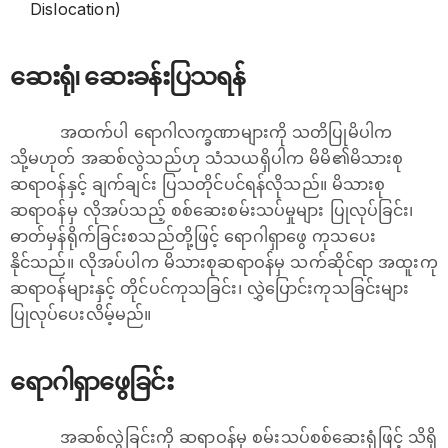
Dislocation)
ဆေးရုံ၊ ဆေးခန်းပြသရန်
အထက်ပါ ရောဂါလက္ခဏာများကို သတိပြုမိပါက
သို့မဟုတ် အဆစ်လွဲသည်ဟု သံသယရှိပါက မိမိ၏မိသားစု
ဆရာဝန်နှင့် ချက်ချင်း ပြသတိုင်ပင်ရန်လိုသည်။ မိသားစု
ဆရာဝန်မှ လိုအပ်သည့် စစ်ဆေးစမ်းသပ်မှုများ ပြုလုပ်ခြင်း၊
ဓာတ်မှန်ရိုက်ခြင်းစသည်တို့ဖြင့် ရောဂါရှာ‌ဖွေ ကုသပေး
နိုင်သည်။ လိုအပ်ပါက မိသားစုဆရာဝန်မှ သက်ဆိုင်ရာ အထူးကု
ဆရာဝန်များနှင့် တိုင်ပင်ကုသခြင်း၊​ လွှဲပြောင်းကုသခြင်းများ
ပြုလုပ်ပေးလိမ့်မည်။
ရောဂါရှာဖွေခြင်း
အဆစ်လွဲခြင်းကို ဆရာဝန်မှ စမ်းသပ်စစ်ဆေးရုံဖြင့် သိရှိ