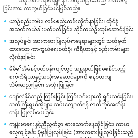
ထိခိုက်ဒဏ်ရာမရရှိရန် ကာကွယ်ခြင်းသည် အဆစ်လွဲ
ခြင်းအား ကာကွယ်ခြင်းပင်ဖြစ်သည်။
ယာဉ်စည်းကမ်း၊ လမ်းစည်းကမ်းလိုက်နာခြင်း၊ ထိုင်ခုံ
အသက်ကယ်ခါးပတ်ပတ်ခြင်း၊ ဆိုင်ကယ်ဦးထုပ်ဆောင်းခြင်း
အလုပ်ခွင်၊ အားကစားပြုလုပ်ရာနေရာများတွင် သတ်မှတ်
ထားသော ကာကွယ်ရေးဝတ်စုံ၊ ကိရိယာနှင့် စည်းကမ်းများ
လိုက်နာခြင်း
မိမိ၏အိမ်နှင့်ပတ်ဝန်းကျင်တွင် အန္တရာယ်ဖြစ်စေနိုင်သည့်
စက်ကိရိယာနှင့်အသုံးအဆောင်များကို စနစ်တကျ
သိမ်းဆည်းခြင်း၊ အသုံးပြုခြင်း
ချော်လဲနိုင်သည့် ကြမ်းပြင်၊ ကြမ်းခင်းများကို ရှင်းလင်းခြင်း၊
သက်ကြီးရွယ်အိုများ လမ်းလျှောက်ရန် လက်ကိုင်အထိန်း
တန်း ပြုလုပ်ပေးခြင်း
ကျန်းမာရေးနှင့်ညီညွတ်စွာ စားသောက်နေထိုင်ခြင်း၊ ကာယ
လေ့ကျင့်ခန်း ပုံမှန်ပြုလုပ်ခြင်း (အားကစားပြုလုပ်ခြင်းသည်