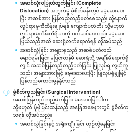
အဆစ်လုံးဝပြုတ်ထွက်ခြင်း (Complete
Dislocation)
အတွက်မူ ခွဲစိတ်ခန်းတွင် မေ့ဆေးပေး
ပြီး အဆစ်အား ပြန်လည်တည့်မတ်စေသည်၊ ထို့နောက်
လှုပ်ရှားမှုကိုထိန်းချုပ်ရန် ကျောက်ပတ်တီး သို့မဟုတ်
လှုပ်ရှားမှုထိန်းကိရိယာကို ဝတ်ဆင်စေသည်၊ မေ့ဆေး
ပြယ်သည်အထိ ဆေးရုံတက်ရောက်ရန် လိုအပ်သည်
အဆစ်လွဲခြင်း အများစုသည် အဆစ်ပတ်လည်
ရောင်ရမ်းခြင်း မပြင်းထန်မီ ဆေးရုံသို့ အချိန်မီရောက်ရှိ
လျှင် အဆစ်ပြန်လည်တည့်မတ်ခြင်း ပြုလုပ်ရ လွယ်ကူ
သည်၊ အများအားဖြင့် မေ့ဆေးပေးပြီး ပြုလုပ်ရုံမျှဖြင့်
ပြန်လည်ကောင်းမွန်နိုင်သည်
ခွဲစိတ်ကုသခြင်း (Surgical Intervention)
အဆစ်ပြန်လည်တည့်မတ်ခြင်း မအောင်မြင်ပါက
သို့မဟုတ် ပိုမိုပြင်းထန်သည့် အခြေအနေများတွင် ခွဲစိတ်ကု
သရန် လိုအပ်သည်။
အဆစ်လွဲခြင်းနှင့် အရိုးကျိုးခြင်း ယှဉ်တွဲနေခြင်း