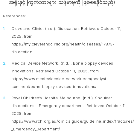
အရိုးနှင့် ကြွက်သားများ သန်မာမှုကို ဖြစ်စေနိုင်သည်)
References:
Cleveland Clinic. (n.d.).
Dislocation
. Retrieved October 11,
2025, from
https://my.clevelandclinic.org/health/diseases/17873-
dislocation
Medical Device Network. (n.d.).
Bone biopsy devices
innovations
. Retrieved October 11, 2025, from
https://www.medicaldevice-network.com/analyst-
comment/bone-biopsy-devices-innovations/
Royal Children’s Hospital Melbourne. (n.d.).
Shoulder
dislocations – Emergency department
. Retrieved October 11,
2025, from
https://www.rch.org.au/clinicalguide/guideline_index/fractures
_Emergency_Department/