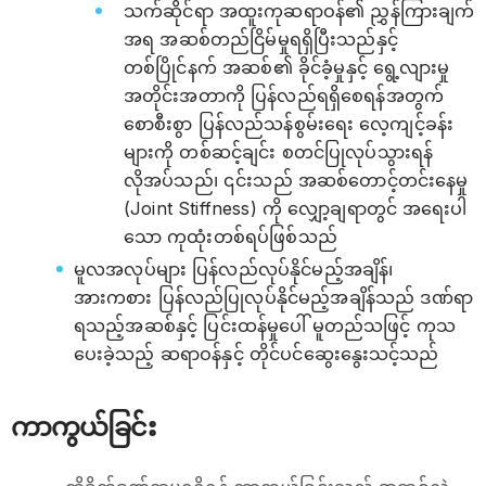
သက်ဆိုင်ရာ အထူးကုဆရာဝန်၏ ညွှန်ကြားချက်
အရ အဆစ်တည်ငြိမ်မှုရရှိပြီးသည်နှင့်
တစ်ပြိုင်နက် အဆစ်၏ ခိုင်ခံ့မှုနှင့် ရွေ့လျားမှု
အတိုင်းအတာကို ပြန်လည်ရရှိစေရန်အတွက်
စောစီးစွာ ပြန်လည်သန်စွမ်းရေး လေ့ကျင့်ခန်း
များကို တစ်ဆင့်ချင်း စတင်ပြုလုပ်သွားရန်
လိုအပ်သည်၊ ၎င်းသည် အဆစ်တောင့်တင်းနေမှု
(Joint Stiffness) ကို လျှော့ချရာတွင် အရေးပါ
သော ကုထုံးတစ်ရပ်ဖြစ်သည်
မူလအလုပ်များ ပြန်လည်လုပ်နိုင်မည့်အချိန်၊
အားကစား ပြန်လည်ပြုလုပ်နိုင်မည့်အချိန်သည် ဒဏ်ရာ
ရသည့်အဆစ်နှင့် ပြင်းထန်မှုပေါ် မူတည်သဖြင့် ကုသ
ပေးခဲ့သည့် ဆရာဝန်နှင့် တိုင်ပင်ဆွေးနွေးသင့်သည်
ကာကွယ်ခြင်း