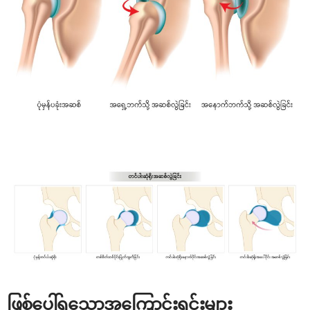
ဖြစ်ပေါ်ရသောအကြောင်းရင်းများ