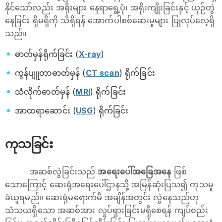
နိုင်သော်လည်း အရိုးများ နေရာရွေ့ပုံ၊ အရိုးကျိုးခြင်းနှင့် ယှဉ်တွဲ
နေခြင်း ရှိမရှိကို သိရှိရန် အောက်ပါစစ်ဆေးမှုများ ပြုလုပ်လေ့ရှိ
သည်။
ဓာတ်မှန်ရိုက်ခြင်း (
X-ray
)
ကွန်ပျူတာဓာတ်မှန် (
CT scan
) ရိုက်ခြင်း
သံလိုက်ဓာတ်မှန် (
MRI
) ရိုက်ခြင်း
အာထရာဆောင်း (
USG
) ရိုက်ခြင်း
ကုသခြင်း
အဆစ်လွဲခြင်းသည်
အရေးပေါ်အခြေအနေ
ဖြစ်
သောကြောင့် ဆေးရုံအရေးပေါ်ဌာနသို့ အမြန်ဆုံးပြသ၍ ကုသမှု
ခံယူရမည်။ ဆေးရုံမရောက်မီ အချိန်အတွင်း လွဲနေသည်ဟု
သံသယရှိသော အဆစ်အား လှုပ်ရှားခြင်းမရှိစေရန် ကျပ်စည်း