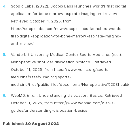
Scopio Labs. (2022).
Scopio Labs launches world’s first digital
application for bone marrow aspirate imaging and review.
Retrieved October 11, 2025, from
https://scopiolabs.com/news/scopio-labs-launches-worlds-
first-digital-application-for-bone-marrow-aspirate-imaging-
and-review/
Vanderbilt University Medical Center Sports Medicine. (n.d.).
Nonoperative shoulder dislocation protocol
. Retrieved
October 11, 2025, from https://www.vumc.org/sports-
medicine/sites/vumc.org.sports-
medicine/files/public_files/documents/Nonoperative%20Shoul
WebMD. (n.d.).
Understanding dislocation: Basics
. Retrieved
October 11, 2025, from https://www.webmd.com/a-to-z-
guides/understanding-dislocation-basics
Published:
30 August 2024