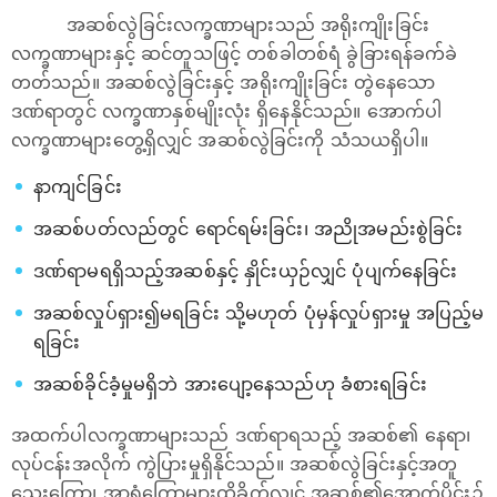
အဆစ်လွဲခြင်းလက္ခဏာများသည် အရိုးကျိုးခြင်း
လက္ခဏာများနှင့် ဆင်တူသဖြင့် တစ်ခါတစ်ရံ ခွဲခြားရန်ခက်ခဲ
တတ်သည်။ အဆစ်လွဲခြင်းနှင့် အရိုးကျိုးခြင်း တွဲနေသော
ဒဏ်ရာတွင် လက္ခဏာနှစ်မျိုးလုံး ရှိနေနိုင်သည်။ အောက်ပါ
လက္ခဏာများတွေ့ရှိလျှင် အဆစ်လွဲခြင်းကို သံသယရှိပါ။
နာကျင်ခြင်း
အဆစ်ပတ်လည်တွင် ရောင်ရမ်းခြင်း၊ အညိုအမည်းစွဲခြင်း
ဒဏ်ရာမရရှိသည့်အဆစ်နှင့် နှိုင်းယှဉ်လျှင် ပုံပျက်နေခြင်း
အဆစ်လှုပ်ရှား၍မရခြင်း သို့မဟုတ် ပုံမှန်လှုပ်ရှားမှု အပြည့်မ
ရခြင်း
အဆစ်ခိုင်ခံ့မှုမရှိဘဲ အားပျော့နေသည်ဟု ခံစားရခြင်း
အထက်ပါလက္ခဏာများသည် ဒဏ်ရာရသည့် အဆစ်၏ နေရာ၊
လုပ်ငန်းအလိုက် ကွဲပြားမှုရှိနိုင်သည်။ အဆစ်လွဲခြင်းနှင့်အတူ
သွေးကြော၊ အာရုံကြောများထိခိုက်လျှင် အဆစ်၏အောက်ပိုင်း၌