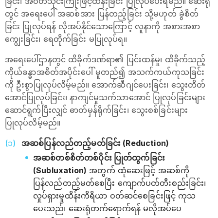
ခြင်း၊ အဝတ်သိုင်းကြိုးဖြင့်ထိန်းခြင်း ပြုလုပ်ပေးရမည်။ ဆေးရုံ
တွင် အရေးပေါ် အဆစ်အား ပြန်တည့်ခြင်း သို့မဟုတ် ခွဲစိတ်
ခြင်း ပြုလုပ်ရန် လိုအပ်နိုင်သောကြောင့် လူနာကို အစားအစာ
ကျွေးခြင်း၊ ရေတိုက်ခြင်း မပြုလုပ်ရ။
အရေးပေါ်ဌာနတွင် ထိခိုက်ဒဏ်ရာ၏ ပြင်းထန်မှု၊ ထိခိုက်သည့်
ကိုယ်ခန္ဓာအစိတ်အပိုင်းပေါ် မူတည်၍ အသက်ကယ်ကုသခြင်း
ကို ဦးစွာပြုလုပ်လိမ့်မည်။ အောက်ဆီဂျင်ပေးခြင်း၊ သွေးတိတ်
အောင်ပြုလုပ်ခြင်း၊ နာကျင်မှုသက်သာအောင် ပြုလုပ်ခြင်းများ
ဆောင်ရွက်ပြီးလျှင် ဓာတ်မှန်ရိုက်ခြင်း၊ သွေးစစ်ခြင်းများ
ပြုလုပ်လိမ့်မည်။
အဆစ်ပြန်လည်တည့်မတ်ခြင်း (Reduction)
အဆစ်တစ်စိတ်တစ်ပိုင်း ပြုတ်ထွက်ခြင်း
(Subluxation)
အတွက် ထုံဆေးဖြင့် အဆစ်ကို
ပြန်လည်တည့်မတ်စေပြီး ကျောက်ပတ်တီးစည်းခြင်း၊
လှုပ်ရှားမှုထိန်းကိရိယာ ဝတ်ဆင်စေခြင်းဖြင့် ကုသ
ပေးသည်၊ ဆေးရုံတက်ရောက်ရန် မလိုအပ်ပေ