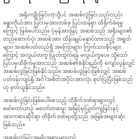
အရိုးကျိုးခြင်းကဲ့သို့ပင် အဆစ်လွဲခြင်းသည်လည်း
ခန္ဓာကိုယ်အား ပြင်ပမှအားတစ်ခု ပြင်းထန်စွာ ထိရိုက်ခံရမှု
ကြောင့် ဖြစ်ပေါ်သည်။ ပုံမှန်အားဖြင့် အဆစ်သည် အရိုးများ၏
တည်ဆောက်ပုံ၊ အဆစ်အား ထိန်းချုပ်နှောင်ထားသည့် အရွတ်
များ၊ အဆစ်ပတ်လည်ရှိ အကြောများ၊ ကြွက်သားစိုင်များ
ကြောင့် အလွယ်တကူ ပြုတ်ထွက်ရန် မလွယ်ကူပေ။ သို့သော်
ပြင်ပမှထိခိုက်မှုအားသည် အဆစ်၏ခံနိုင်ရည်ကို ကျော်လွန်လျှင်
အဆစ်လွဲခြင်းဖြစ်နိုင်သည်။ အဆစ်လွဲခြင်းဖြစ်လျှင် အဆစ်
ပတ်ဝန်းကျင်ရှိ အင်္ဂါအစိတ်အပိုင်းအားလုံး စုတ်ပြဲပြီးဖြစ်သည်
ဟု မှတ်ယူနိုင်သည်။
အဆစ်လွဲခြင်းဖြစ်ပေါ်စေသည့် ထိခိုက်ဒဏ်ရာများတွင်
မော်တော်ယာဉ် မတော်တဆမှု၊ အမြင့်မှပြုတ်ကျခြင်းနှင့်
အားကစားဆိုင်ရာ ထိခိုက်ဒဏ်ရာတို့သည် အဖြစ်အများဆုံး
ဖြစ်သည်။
အဆစ်လွဲခြင်းအမျိုးအစားများတွင်