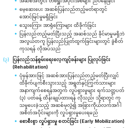
အဆစ်အတွင်း တစ်ရှူးအပိုင်းအစများ ညပ်နေခြင်း
မေ့ဆေးပေး အဆစ်ပြန်လည်တည့်မတ်ရာတွင်
အောင်မြင်မှုမရှိခြင်း
သွေးကြော၊ အာရုံကြောများ ထိခိုက်ခြင်း
ပြန်လည်တည့်မတ်ပြီးသည့် အဆစ်သည် ခိုင်မာမှုမရှိဘဲ
အလွယ်တကူ ပြန်လည်ပြုတ်ထွက်ခြင်းများတွင် ခွဲစိတ်
ကုသရန် လိုအပ်သည်
ပြန်လည်သန်စွမ်းရေးလေ့ကျင့်ခန်းများ ပြုလုပ်ခြင်း
(Rehabilitation)
ပုံမှန်အားဖြင့် အဆစ်အားပြန်လည်တည့်မတ်ပြီးလျှင်
ထိခိုက်ပျက်စီးသွားသည့် အရွတ်နှင့်ကြွက်သားများ
အနာကျက်စေရန်အတွက် လှုပ်ရှားမှုများ ရက်သတ္တပတ်
(၃) ပတ်ခန့် ထိန်းချုပ်ထားရန် လိုသည်၊ သို့ရာတွင် ကု
သမှုပေးခဲ့သည့် အဆစ်မှလွဲ၍ အခြားကိုယ်လက်အင်္ဂါ
အစိတ်အပိုင်းများကို လှုပ်ရှားမှုပေးရမည်
စောစီးစွာ လှုပ်ရှားမှု စတင်ခြင်း (Early Mobilization)