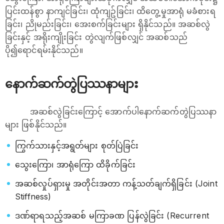
ပြင်းထန်စွာ နာကျင်ခြင်း၊ ထုံကျဥ်ခြင်း၊ ထိတွေ့မှုအာရုံ မခံစားရ
ခြင်း၊ ညိုမည်းခြင်း၊ အေးစက်ခြင်းများ ရှိနိုင်သည်။ အဆစ်လွဲ
ခြင်းနှင့် အရိုးကျိုးခြင်း တွဲလျက်ဖြစ်လျှင် အဆစ်သည်
ပို၍ရောင်ရမ်းနိုင်သည်။
နောက်ဆက်တွဲပြဿနာများ
အဆစ်လွဲခြင်းကြောင့် အောက်ပါနောက်ဆက်တွဲပြဿနာ
များ ဖြစ်နိုင်သည်။
ကြွက်သားနှင့်အရွတ်များ စုတ်ပြဲခြင်း
သွေးကြော၊ အာရုံကြော ထိခိုက်ခြင်း
အဆစ်လှုပ်ရှားမှု အတိုင်းအတာ ကန့်သတ်ချက်ရှိခြင်း (Joint
Stiffness)
ဒဏ်ရာရသည့်အဆစ် မကြာခဏ ပြန်လွဲခြင်း (Recurrent