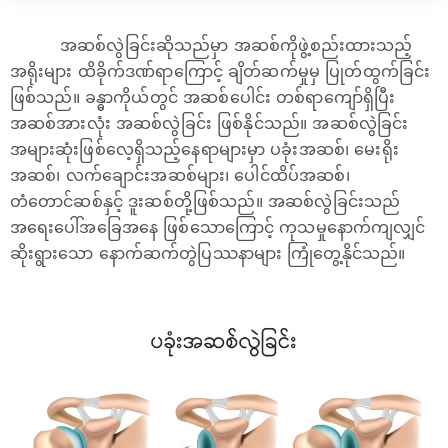
အဆစ်လွဲခြင်းဆိုသည်မှာ အဆစ်ကိုဖွဲ့စည်းထားသည့်
အရိုးများ ထိခိုက်ဒဏ်ရာကြောင့် ချိတ်ဆက်မှုမှ ပြုတ်ထွက်ခြင်း
ဖြစ်သည်။ ခန္ဓာကိုယ်တွင် အဆစ်ပေါင်း တစ်ရာကျော်ရှိပြီး
အဆစ်အားလုံး အဆစ်လွဲခြင်း ဖြစ်နိုင်သည်။ အဆစ်လွဲခြင်း
အများဆုံးဖြစ်လေ့ရှိသည့်နေရာများမှာ ပခုံးအဆစ်၊ မေးရိုး
အဆစ်၊ လက်ချောင်းအဆစ်များ၊ ပေါင်ထိပ်အဆစ်၊
တံတောင်ဆစ်နှင့် ဒူးဆစ်တို့ဖြစ်သည်။ အဆစ်လွဲခြင်းသည်
အရေးပေါ်အခြေအနေ ဖြစ်သောကြောင့် ကုသမှုနောက်ကျလျှင်
ဆိုးရွားသော နောက်ဆက်တွဲပြဿနာများ ကြုံတွေ့နိုင်သည်။