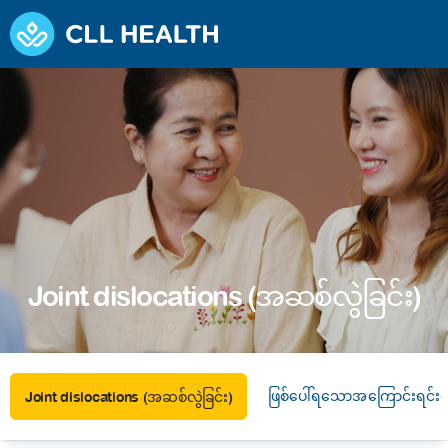
Joint dislocations (အဆစ်လွဲခြင်း)
ဖြစ်ပေါ်ရသောအကြောင်းရင်းမ
Joint dislocations (အဆစ်လွဲခြင်း)