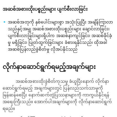
အဆစ်အစားထိုးပစ္စည်းများ ပျက်စီးလာခြင်း
အဆစ်အတုကို နှစ်ပေါင်းများစွာ အသုံးပြုပြီး အချိန်ကြာလာ
သည်နှင့်အမျှ အဆစ်အစားထိုးပစ္စည်းများ ချောင်လာခြင်း၊
ပျက်စီးလာခြင်းများရှိပါက အဆစ်နာကျင်ခြင်း၊ အဆစ်ခိုင်ခံ့
မှု မရှိခြင်း၊ ပြုတ်ထွက်ခြင်းများ ခံစားရနိုင်သည်၊ ထိုအခါ
အဆစ်ပြန်လည်ခွဲစိတ်မှု လိုအပ်နိုင်သည်
လိုက်နာဆောင်ရွက်ရမည့်အချက်များ
အဆစ်အစားထိုးခွဲစိတ်ကုသမှု ခံယူပြီးနောက် လိုက်နာ
ဆောင်ရွက်ရမည့် အချက်များတွင် ပြန်လည်သက်သာမှုကို
မြန်ဆန်စေပြီး နောက်ဆက်တွဲပြဿနာများကို ကာကွယ်နိုင်ရန်
အရေးကြီးသည်။ အောက်ပါအချက်များကို လိုက်နာဆောင်ရွက်
ရမည်။