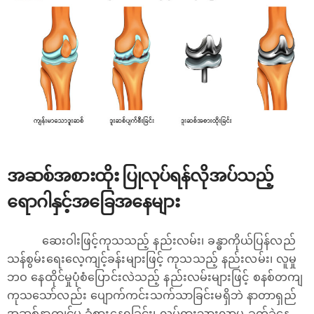
အဆစ်အစားထိုး ပြုလုပ်ရန်လိုအပ်သည့်
ရောဂါနှင့်အခြေအနေများ
ဆေးဝါးဖြင့်ကုသသည့် နည်းလမ်း၊ ခန္ဓာကိုယ်ပြန်လည်
သန်စွမ်းရေးလေ့ကျင့်ခန်းများဖြင့် ကုသသည့် နည်းလမ်း၊ လူမှု
ဘဝ နေထိုင်မှုပုံစံပြောင်းလဲသည့် နည်းလမ်းများဖြင့် စနစ်တကျ
ကုသသော်လည်း ပျောက်ကင်းသက်သာခြင်းမရှိဘဲ နာတာရှည်
အဆစ်နာကျင်မှု ခံစားနေရခြင်း၊ လှုပ်ရှားသွားလာမှု ခက်ခဲနေ