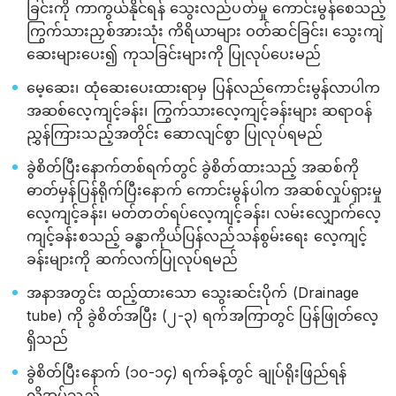
ခြင်းကို ကာကွယ်နိုင်ရန် သွေးလည်ပတ်မှု ကောင်းမွန်စေသည့်
ကြွက်သားညှစ်အားသုံး ကိရိယာများ ဝတ်ဆင်ခြင်း၊ သွေးကျဲ
ဆေးများပေး၍ ကုသခြင်းများကို ပြုလုပ်ပေးမည်
မေ့ဆေး၊ ထုံဆေးပေးထားရာမှ ပြန်လည်ကောင်းမွန်လာပါက
အဆစ်လေ့ကျင့်ခန်း၊ ကြွက်သားလေ့ကျင့်ခန်းများ ဆရာဝန်
ညွှန်ကြားသည့်အတိုင်း ဆောလျင်စွာ ပြုလုပ်ရမည်
ခွဲစိတ်ပြီးနောက်တစ်ရက်တွင် ခွဲစိတ်ထားသည့် အဆစ်ကို
ဓာတ်မှန်ပြန်ရိုက်ပြီးနောက် ကောင်းမွန်ပါက အဆစ်လှုပ်ရှားမှု
လေ့ကျင့်ခန်း၊ မတ်တတ်ရပ်လေ့ကျင့်ခန်း၊ လမ်းလျှောက်လေ့
ကျင့်ခန်းစသည့် ခန္ဓာကိုယ်ပြန်လည်သန်စွမ်းရေး လေ့ကျင့်
ခန်းများကို ဆက်လက်ပြုလုပ်ရမည်
အနာအတွင်း ထည့်ထားသော သွေးဆင်းပိုက် (Drainage
tube) ကို ခွဲစိတ်အပြီး (၂-၃) ရက်အကြာတွင် ပြန်ဖြုတ်လေ့
ရှိသည်
ခွဲစိတ်ပြီးနောက် (၁၀-၁၄) ရက်ခန့်တွင် ချုပ်ရိုးဖြည်ရန်
လိုအပ်သည်