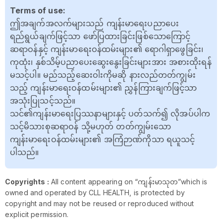
Terms of use:
ဤအချက်အလက်များသည် ကျန်းမာရေးပညာပေး
ရည်ရွယ်ချက်ဖြင့်သာ ဖော်ပြထားခြင်းဖြစ်သောကြောင့်
ဆရာဝန်နှင့် ကျန်းမာရေးဝန်ထမ်းများ၏ ရောဂါရှာဖွေခြင်း၊
ကုထုံး၊ နှစ်သိမ့်ပညာပေးဆွေးနွေးခြင်းများအား အစားထိုးရန်
မသင့်ပါ။ မည်သည့်ဆေးဝါးကိုမဆို နားလည်တတ်ကျွမ်း
သည့် ကျန်းမာရေးဝန်ထမ်းများ၏ ညွှန်ကြားချက်ဖြင့်သာ
အသုံးပြုသင့်သည်။
သင်၏ကျန်းမာရေးပြဿနာများနှင့် ပတ်သက်၍ လိုအပ်ပါက
သင့်မိသားစုဆရာဝန် သို့မဟုတ် တတ်ကျွမ်းသော
ကျန်းမာရေးဝန်ထမ်းများ၏ အကြံဉာဏ်ကိုသာ ရယူသင့်
ပါသည်။
Copyrights :
All content appearing on “ကျန်းမာသုတ”which is
owned and operated by CLL HEALTH, is protected by
copyright and may not be reused or reproduced without
explicit permission.