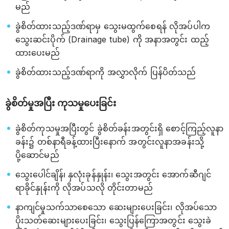
မည်
ခွဲစိတ်ထားသည့်ဒဏ်ရာမှ သွေးမထွက်စေရန် လိုအပ်ပါက
သွေးဆင်းပိုက် (Drainage tube) ကို အနာအတွင်း ထည့်
ထားပေးမည်
ခွဲစိတ်ထားသည့်ဒဏ်ရာကို အလွှာလိုက် ပြန်ပိတ်သည်
ခွဲစိတ်မှုအပြီး ကုသမှုပေးခြင်း
ခွဲစိတ်ကုသမှုအပြီးတွင် ခွဲစိတ်ခန်းအတွင်းရှိ စောင့်ကြည့်လူနာ
ခန်း၌ တစ်နာရီခန့်ထားပြီးနောက် အတွင်းလူနာအခန်းသို့
ပို့ဆောင်မည်
သွေးပေါင်ချိန်၊ နှလုံးခုန်နှုန်း၊ သွေးအတွင်း အောက်ဆီဂျင်
ရာခိုင်နှုန်းကို လိုအပ်သလို တိုင်းတာမည်
နာကျင်မှုသက်သာစေသော ဆေးများပေးခြင်း၊ လိုအပ်သော
ပိုးသတ်ဆေးများပေးခြင်း၊ သွေးပြန်ကြောအတွင်း သွေးခဲ