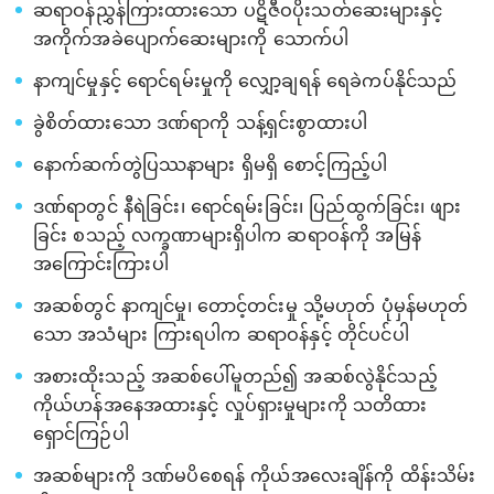
ဆရာဝန်ညွှန်ကြားထားသော ပဋိဇီဝပိုးသတ်ဆေးများနှင့်
အကိုက်အခဲပျောက်ဆေးများကို သောက်ပါ
နာကျင်မှုနှင့် ရောင်ရမ်းမှုကို လျှော့ချရန် ရေခဲကပ်နိုင်သည်
ခွဲစိတ်ထားသော ဒဏ်ရာကို သန့်ရှင်းစွာထားပါ
နောက်ဆက်တွဲပြဿနာများ ရှိမရှိ စောင့်ကြည့်ပါ
ဒဏ်ရာတွင် နီရဲခြင်း၊ ရောင်ရမ်းခြင်း၊ ပြည်ထွက်ခြင်း၊ ဖျား
ခြင်း စသည့် လက္ခဏာများရှိပါက ဆရာဝန်ကို အမြန်
အကြောင်းကြားပါ
အဆစ်တွင် နာကျင်မှု၊ တောင့်တင်းမှု သို့မဟုတ် ပုံမှန်မဟုတ်
သော အသံများ ကြားရပါက ဆရာဝန်နှင့် တိုင်ပင်ပါ
အစားထိုးသည့် အဆစ်ပေါ်မူတည်၍ အဆစ်လွဲနိုင်သည့်
ကိုယ်ဟန်အနေအထားနှင့် လှုပ်ရှားမှုများကို သတိထား
ရှောင်ကြဉ်ပါ
အဆစ်များကို ဒဏ်မပိစေရန် ကိုယ်အလေးချိန်ကို ထိန်းသိမ်း