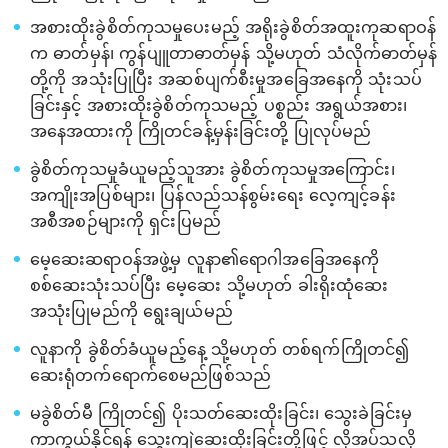
အစားထိုးခွဲစိတ်ကုသမှုပေးမည့် အရိုးခွဲစိတ်အထူးကုဆရာဝန်
က ဓာတ်မှန်၊ ကွန်ပျူတာဓာတ်မှန် သို့မဟုတ် သံလိုက်ဓာတ်မှန်
တို့ကို အသုံးပြုပြီး အဆစ်ပျက်စီးမှုအခြေအနေကို သုံးသပ်
ခြင်းနှင့် အစားထိုးခွဲစိတ်ကုသမည့် ပစ္စည်း အရွယ်အစား၊
အနေအထားကို ကြိုတင်ခန့်မှန်းခြင်းတို့ ပြုလုပ်မည်
ခွဲစိတ်ကုသမှုခံယူမည့်သူအား ခွဲစိတ်ကုသမှုအကြောင်း၊
အကျိုးအပြစ်များ၊ ပြန်လည်သန်စွမ်းရေး လေ့ကျင့်ခန်း
အစီအစဉ်များကို ရှင်းပြမည်
မေ့ဆေးဆရာဝန်အဖွဲ့မှ လူနာ၏ရောဂါအခြေအနေကို
စစ်ဆေးသုံးသပ်ပြီး မေ့ဆေး သို့မဟုတ် ခါးရိုးထုံဆေး
အသုံးပြုမည်ကို ရွေးချယ်မည်
လူနာကို ခွဲစိတ်ခံယူမည့်နေ့ သို့မဟုတ် တစ်ရက်ကြိုတင်၍
ဆေးရုံတက်ရောက်စေမည်ဖြစ်သည်
မခွဲစိတ်မီ ကြိုတင်၍ ပိုးသတ်ဆေးထိုးခြင်း၊ သွေးခဲခြင်းမှ
ကာကွယ်နိုင်ရန် သွေးကျဲဆေးထိုးခြင်းတို့ဖြင့် လိုအပ်သလို