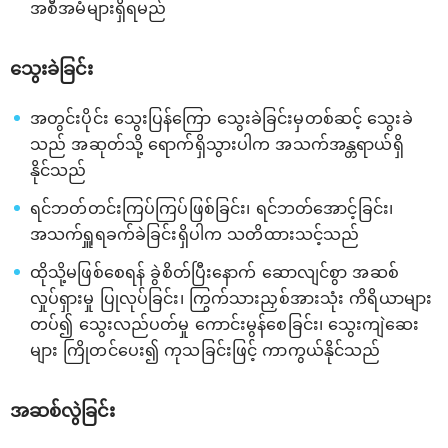
အစီအမံများရှိရမည်
သွေးခဲခြင်း
အတွင်းပိုင်း သွေးပြန်ကြော သွေးခဲခြင်းမှတစ်ဆင့် သွေးခဲ
သည် အဆုတ်သို့ ရောက်ရှိသွားပါက အသက်အန္တရာယ်ရှိ
နိုင်သည်
ရင်ဘတ်တင်းကြပ်ကြပ်ဖြစ်ခြင်း၊ ရင်ဘတ်အောင့်ခြင်း၊
အသက်ရှူရခက်ခဲခြင်းရှိပါက သတိထားသင့်သည်
ထိုသို့မဖြစ်စေရန် ခွဲစိတ်ပြီးနောက် ဆောလျင်စွာ အဆစ်
လှုပ်ရှားမှု ပြုလုပ်ခြင်း၊ ကြွက်သားညှစ်အားသုံး ကိရိယာများ
တပ်၍ သွေးလည်ပတ်မှု ကောင်းမွန်စေခြင်း၊ သွေးကျဲဆေး
များ ကြိုတင်ပေး၍ ကုသခြင်းဖြင့် ကာကွယ်နိုင်သည်
အဆစ်လွဲခြင်း