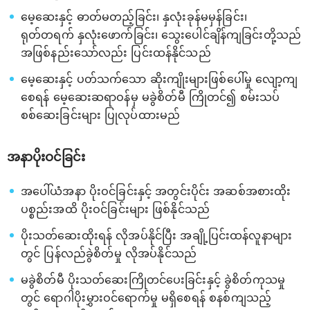
မေ့ဆေးနှင့် ဓာတ်မတည့်ခြင်း၊ နှလုံးခုန်မမှန်ခြင်း၊
ရုတ်တရက် နှလုံးဖောက်ခြင်း၊ သွေးပေါင်ချိန်ကျခြင်းတို့သည်
အဖြစ်နည်းသော်လည်း ပြင်းထန်နိုင်သည်
မေ့ဆေးနှင့် ပတ်သက်သော ဆိုးကျိုးများဖြစ်ပေါ်မှု လျော့ကျ
စေရန် မေ့ဆေးဆရာဝန်မှ မခွဲစိတ်မီ ကြိုတင်၍ စမ်းသပ်
စစ်ဆေးခြင်းများ ပြုလုပ်ထားမည်
အနာပိုးဝင်ခြင်း
အပေါ်ယံအနာ ပိုးဝင်ခြင်းနှင့် အတွင်းပိုင်း အဆစ်အစားထိုး
ပစ္စည်းအထိ ပိုးဝင်ခြင်းများ ဖြစ်နိုင်သည်
ပိုးသတ်ဆေးထိုးရန် လိုအပ်နိုင်ပြီး အချို့ပြင်းထန်လူနာများ
တွင် ပြန်လည်ခွဲစိတ်မှု လိုအပ်နိုင်သည်
မခွဲစိတ်မီ ပိုးသတ်ဆေးကြိုတင်ပေးခြင်းနှင့် ခွဲစိတ်ကုသမှု
တွင် ရောဂါပိုးမွှားဝင်ရောက်မှု မရှိစေရန် စနစ်ကျသည့်