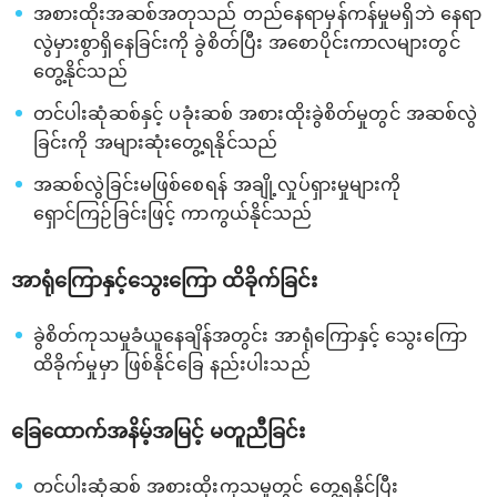
အစားထိုးအဆစ်အတုသည် တည်နေရာမှန်ကန်မှုမရှိဘဲ နေရာ
လွဲမှားစွာရှိနေခြင်းကို ခွဲစိတ်ပြီး အစောပိုင်းကာလများတွင်
တွေ့နိုင်သည်
တင်ပါးဆုံဆစ်နှင့် ပခုံးဆစ် အစားထိုးခွဲစိတ်မှုတွင် အဆစ်လွဲ
ခြင်းကို အများဆုံးတွေ့ရနိုင်သည်
အဆစ်လွဲခြင်းမဖြစ်စေရန် အချို့လှုပ်ရှားမှုများကို
ရှောင်ကြဉ်ခြင်းဖြင့် ကာကွယ်နိုင်သည်
အာရုံကြောနှင့်သွေးကြော ထိခိုက်ခြင်း
ခွဲစိတ်ကုသမှုခံယူနေချိန်အတွင်း အာရုံကြောနှင့် သွေးကြော
ထိခိုက်မှုမှာ ဖြစ်နိုင်ခြေ နည်းပါးသည်
ခြေထောက်အနိမ့်အမြင့် မတူညီခြင်း
တင်ပါးဆုံဆစ် အစားထိုးကုသမှုတွင် တွေ့ရနိုင်ပြီး