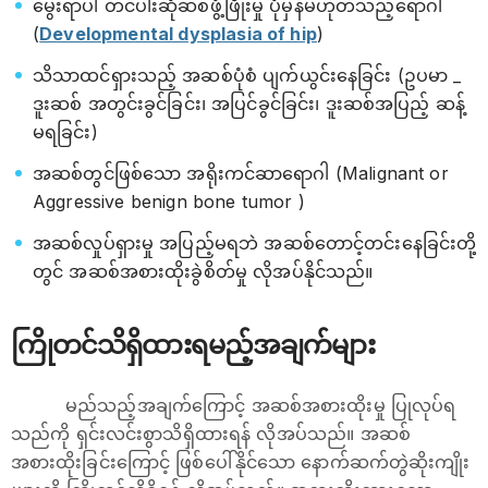
မွေးရာပါ တင်ပါးဆုံဆစ်ဖွံ့ဖြိုးမှု ပုံမှန်မဟုတ်သည့်ရောဂါ
(
Developmental dysplasia of hip
)
သိသာထင်ရှားသည့် အဆစ်ပုံစံ ပျက်ယွင်းနေခြင်း (ဥပမာ _
ဒူးဆစ် အတွင်းခွင်ခြင်း၊ အပြင်ခွင်ခြင်း၊ ဒူးဆစ်အပြည့် ဆန့်
မရခြင်း)
အဆစ်တွင်ဖြစ်သော အရိုးကင်ဆာရောဂါ (Malignant or
Aggressive benign bone tumor )
အဆစ်လှုပ်ရှားမှု အပြည့်မရဘဲ အဆစ်တောင့်တင်းနေခြင်းတို့
တွင် အဆစ်အစားထိုးခွဲစိတ်မှု လိုအပ်နိုင်သည်။
ကြိုတင်သိရှိထားရမည့်အချက်များ
မည်သည့်အချက်ကြောင့် အဆစ်အစားထိုးမှု ပြုလုပ်ရ
သည်ကို ရှင်းလင်းစွာသိရှိထားရန် လိုအပ်သည်။ အဆစ်
အစားထိုးခြင်းကြောင့် ဖြစ်ပေါ်နိုင်သော နောက်ဆက်တွဲဆိုးကျိုး