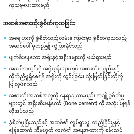
ကုသမှုပေးထားမည်
အဆစ်အစားထိုးခွဲစိတ်ကုသခြင်း
အရေပြားကို ခွဲစိတ်သည့်လမ်းကြောင်းမှာ ခွဲစိတ်ကုသသည့်
အဆစ်ပေါ် မူတည်၍ ကွဲပြားနိုင်သည်
ပျက်စီးနေသော အရိုးနှင့်အရိုးနုများကို ဖယ်ရှားမည်
အဆစ်အတွင်းရှိ အရိုးစွန်းများတွင် အစားထိုးပစ္စည်းနှင့်
ကိုက်ညီမှုရှိစေရန် အရိုးကို ထွင်းခြင်း၊ လှီးဖြတ်ခြင်းတို့ကို
ပြုလုပ်ရသည်
အစားထိုးအဆစ်အတုကို နေရာချထားမည်၊ အချို့ခွဲစိတ်မှု
များတွင် အရိုးဆီးမန့်ကော် (Bone cement) ကို အသုံးပြုရန်
လိုအပ်သည်
ခွဲစိတ်မှုပြီးသည်နှင့် အဆစ်၏ လှုပ်ရှားမှု၊ တည်ငြိမ်မှုနှင့်
ခြေထောက် သို့မဟုတ် လက်၏ အနေအထားကို စမ်းသပ်