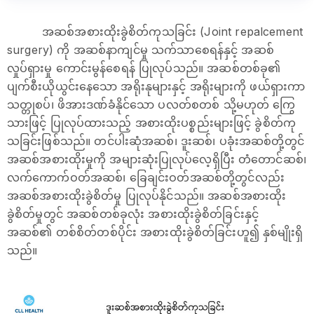
အဆစ်အစားထိုးခွဲစိတ်ကုသခြင်း (Joint repalcement
surgery) ကို အဆစ်နာကျင်မှု သက်သာစေရန်နှင့် အဆစ်
လှုပ်ရှားမှု ကောင်းမွန်စေရန် ပြုလုပ်သည်။ အဆစ်တစ်ခု၏
ပျက်စီးယိုယွင်းနေသော အရိုးနုများနှင့် အရိုးများကို ဖယ်ရှားကာ
သတ္တုစပ်၊ ဖိအားဒဏ်ခံနိုင်သော ပလတ်စတစ် သို့မဟုတ် ကြွေ
သားဖြင့် ပြုလုပ်ထားသည့် အစားထိုးပစ္စည်းများဖြင့် ခွဲစိတ်ကု
သခြင်းဖြစ်သည်။ တင်ပါးဆုံအဆစ်၊ ဒူးဆစ်၊ ပခုံးအဆစ်တို့တွင်
အဆစ်အစားထိုးမှုကို အများဆုံးပြုလုပ်လေ့ရှိပြီး တံတောင်ဆစ်၊
လက်ကောက်ဝတ်အဆစ်၊ ခြေချင်းဝတ်အဆစ်တို့တွင်လည်း
အဆစ်အစားထိုးခွဲစိတ်မှု ပြုလုပ်နိုင်သည်။ အဆစ်အစားထိုး
ခွဲစိတ်မှုတွင် အဆစ်တစ်ခုလုံး အစားထိုးခွဲစိတ်ခြင်းနှင့်
အဆစ်၏ တစ်စိတ်တစ်ပိုင်း အစားထိုးခွဲစိတ်ခြင်းဟူ၍ နှစ်မျိုးရှိ
သည်။