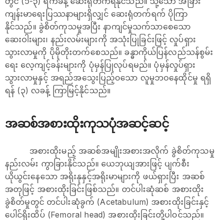
တွင် (၁-၃) ရက်ခန့် ဆေးရုံတက်ရနိုင်သည်။ သို့သော် အခြား
ကျန်းမာရေးပြဿနာများရှိလျှင် ဆေးရုံတက်ရက် ပိုကြာ
နိုင်သည်။ ခွဲစိတ်ကုသမှုအပြီး နာကျင်မှုသက်သာစေသော
ဆေးဝါးများ၊ နည်းလမ်းများကို အသုံးပြုခြင်းဖြင့် လှုပ်ရှား
သွားလာမှုကို ပိုမိုတိုးတက်စေသည်။ ခန္ဓာကိုယ်ပြန်လည်သန်စွမ်း
ရေး လေ့ကျင့်ခန်းများကို ပုံမှန်ပြုလုပ်ရမည်။ ပုံမှန်လှုပ်ရှား
သွားလာမှုနှင့် အရည်အသွေးပြည့်ဝသော လူမှုဘဝနေထိုင်မှု ရရှိ
ရန် (၃) လခန့် ကြာမြင့်နိုင်သည်။
အဆစ်အစားထိုးကုသပုံအဆင့်ဆင့်
အစားထိုးမည့် အဆစ်အမျိုးအစားအလိုက် ခွဲစိတ်ကုသမှု
နည်းလမ်း ကွာခြားနိုင်သည်။ ယေဘုယျအားဖြင့် ပျက်စီး
ယိုယွင်းနေသော အရိုးနုနှင့်အရိုးမာများကို ဖယ်ရှားပြီး အဆစ်
အတုဖြင့် အစားထိုးခြင်းဖြစ်သည်။ တင်ပါးဆုံဆစ် အစားထိုး
ခွဲစိတ်မှုတွင် တင်ပါးဆုံခွက် (Acetabulum) အစားထိုးခြင်းနှင့်
ပေါင်ရိုးထိပ် (Femoral head) အစားထိုးခြင်းတို့ပါဝင်သည်။