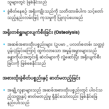
သူများတွင် ဖြစ်နိုင်သည်
ခွဲစိတ်နေစဉ် အရိုးကျိုးသည်ကို သတိထားမိပါက သင့်တော်
သည့်နည်းလမ်းဖြင့် ကုသမှုကို ပြုလုပ်ပေးမည်
အရိုးတစ်ရှူးများပျက်စီးခြင်း (Osteolysis)
အဆစ်အစားထိုးပစ္စည်းများ (ဥပမာ _ ပလတ်စတစ်၊ သတ္တု)
ပွန်းပဲ့ခြင်းကြောင့် ထွက်လာသော အမှုန်အမွှားများသည်
ခန္ဓာကိုယ်အတွင်းရှိ ဆဲလ်များကို လှုံ့ဆော်ပြီး အရိုးပျက်စီး
ခြင်းကို ဖြစ်စေနိုင်သည်
အစားထိုးခွဲစိတ်ပစ္စည်းနှင့် ဓာတ်မတည့်ခြင်း
အချို့လူနာများသည် အဆစ်အစားထိုးပစ္စည်းတွင် ပါဝင်သ
ည့်သတ္တုနှင့် ဓာတ်မတည့်မှု ရှိနိုင်သော်လည်း ဖြစ်နိုင်ခြေ
နည်းပါးသည်