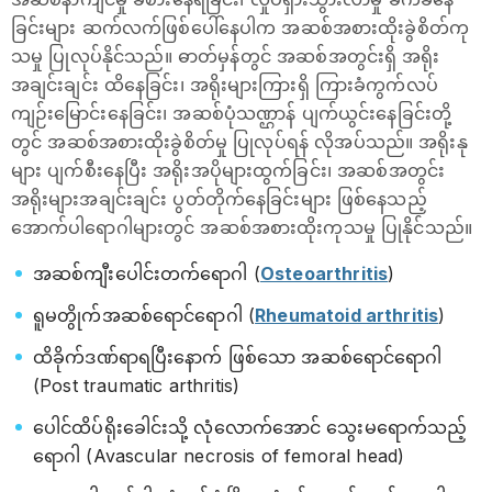
ခြင်းများ ဆက်လက်ဖြစ်ပေါ်နေပါက အဆစ်အစားထိုးခွဲစိတ်ကု
သမှု ပြုလုပ်နိုင်သည်။ ဓာတ်မှန်တွင် အဆစ်အတွင်းရှိ အရိုး
အချင်းချင်း ထိနေခြင်း၊ အရိုးများကြားရှိ ကြားခံကွက်လပ်
ကျဉ်းမြောင်းနေခြင်း၊ အဆစ်ပုံသဏ္ဌာန် ပျက်ယွင်းနေခြင်းတို့
တွင် အဆစ်အစားထိုးခွဲစိတ်မှု ပြုလုပ်ရန် လိုအပ်သည်။ အရိုးနု
များ ပျက်စီးနေပြီး အရိုးအပိုများထွက်ခြင်း၊ အဆစ်အတွင်း
အရိုးများအချင်းချင်း ပွတ်တိုက်နေခြင်းများ ဖြစ်နေသည့်
အောက်ပါရောဂါများတွင် အဆစ်အစားထိုးကုသမှု ပြုနိုင်သည်။
အဆစ်ကျီးပေါင်းတက်ရောဂါ (
Osteoarthritis
)
ရူမတွိုက်အဆစ်ရောင်ရောဂါ (
Rheumatoid arthritis
)
ထိခိုက်ဒဏ်ရာရပြီးနောက် ဖြစ်သော အဆစ်ရောင်ရောဂါ
(Post traumatic arthritis)
ပေါင်ထိပ်ရိုးခေါင်းသို့ လုံလောက်အောင် သွေးမရောက်သည့်
ရောဂါ (Avascular necrosis of femoral head)