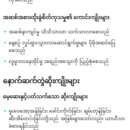
အဆစ်အစားထိုးခွဲစိတ်ကုသမှု၏ ကောင်းကျိုးများ
အဆစ်နာကျင်မှု သိသိသာသာ သက်သာလာစေသည်
နေ့စဉ် လှုပ်ရှားသွားလာဆောင်ရွက်မှုများ ပိုမိုအဆင်ပြေ
စေသည်
လူမှုဘဝနေထိုင်မှု အရည်အသွေးကို ပြည့်စုံစေသည်
နောက်ဆက်တွဲဆိုးကျိုးများ
မေ့ဆေးနှင့်ပတ်သက်သော ဆိုးကျိုးများ
မူးဝေအော့အန်ခြင်း၊ ခေါင်းကိုက်ခြင်း၊ ချမ်းတုန်ခြင်း၊
ဆီးအိမ်တင်းခြင်းတို့သည် အဖြစ်များသော်လည်း ယာယီသာ
ခံစားရနိုင်သည်