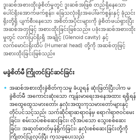
ဒူးဆစ်အစားထိုးခွဲစိတ်မှုတွင် ဒူးဆစ်အဖြစ် တည်ရှိနေသော
ပေါင်ရိုးအောက်ဖက်စွန်း၊ ခြေသလုံးရိုးအပေါ်ဖက်စွန်းနှင့် ခုံညင်း
ရိုးတို့ရှိ ပျက်စီးနေသော အစိတ်အပိုင်းများကို ခွဲစိတ်ဖယ်ရှားပြီး
အဆစ်အတုဖြင့် အစားထိုးခြင်းဖြစ်သည်။ ပခုံးအဆစ်အစားထိုး
မှုတွင် လက်ပြင်ရိုးရှိ အချိုင့် (Glenoid cavity) နှင့်
လက်မောင်းရိုးထိပ် (Humeral head) တို့ကို အဆစ်တုဖြင့်
အစားထိုးခြင်းဖြစ်သည်။
မခွဲစိတ်မီ ကြိုတင်ပြင်ဆင်ခြင်း
အဆစ်အစားထိုးခွဲစိတ်ကုသမှု ခံယူရန် ဆုံးဖြတ်ပြီးပါက မ
ခွဲစိတ်မီ အကောင်းဆုံးသော ကျန်းမာရေးအနေအထား ရရှိရန်
အထွေထွေသမားတော်၊ နှလုံးအထူးကုသမားတော်များနှင့်
တိုင်ပင်သင့်သည်၊ သက်ဆိုင်ရာဆရာဝန်မှ ရောဂါရာဇဝင်မေး
ခြင်း၊ စမ်းသပ်စစ်ဆေးခြင်း၊ လိုအပ်သော သွေးစစ်ဆေး
ခြင်း၊ အဆုတ်ဓာတ်မှန်ရိုက်ခြင်း၊ နှလုံးစစ်ဆေးခြင်းတို့ကို
ကြိုတင်ပြုလုပ်ပြီး ကုသမှုပေးသည်