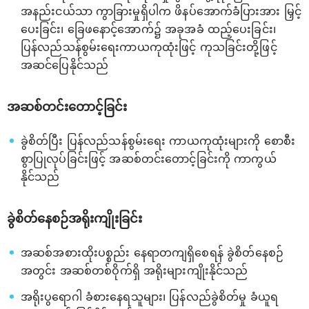
အနည်းငယ်သာ ကွာခြားမှုရှိပါက ဖိနပ်အောက်ခံပြားအား မြှင့်
ပေးခြင်း၊ ခြေဖနောင့်အောက်၌ အခုအခံ ထည့်ပေးခြင်း၊
ပြန်လည်သန်စွမ်းရေးကာယကုထုံးဖြင့် ကုသခြင်းတို့ဖြင့်
အဆင်ပြေနိုင်သည်
အဆစ်တင်းတောင့်ခြင်း
ခွဲစိတ်ပြီး ပြန်လည်သန်စွမ်းရေး ကာယကုထုံးများကို စောစီး
စွာပြုလုပ်ခြင်းဖြင့် အဆစ်တင်းတောင့်ခြင်းကို ကာကွယ်
နိုင်သည်
ခွဲစိတ်နေစဉ်အရိုးကျိုးခြင်း
အဆစ်အစားထိုးပစ္စည်း နေရာတကျရှိစေရန် ခွဲစိတ်နေစဉ်
အတွင်း အဆစ်တစ်ဝိုက်ရှိ အရိုးများကျိုးနိုင်သည်
အရိုးပွရောဂါ ခံစားနေရသူများ၊ ပြန်လည်ခွဲစိတ်မှု ခံယူရ