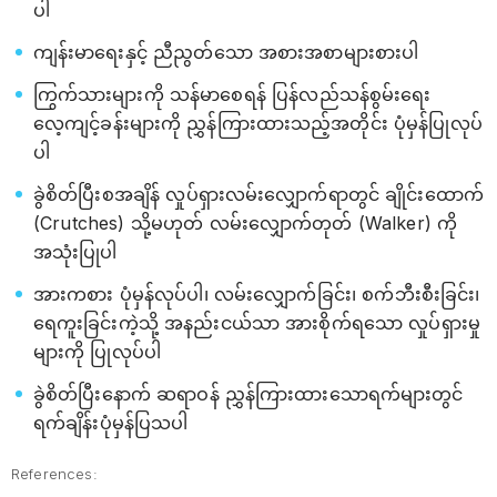
ပါ
ကျန်းမာရေးနှင့် ညီညွတ်သော အစားအစာများစားပါ
ကြွက်သားများကို သန်မာစေရန် ပြန်လည်သန်စွမ်းရေး
လေ့ကျင့်ခန်းများကို ညွှန်ကြားထားသည့်အတိုင်း ပုံမှန်ပြုလုပ်
ပါ
ခွဲစိတ်ပြီးစအချိန် လှုပ်ရှားလမ်းလျှောက်ရာတွင် ချိုင်းထောက်
(Crutches) သို့မဟုတ် လမ်းလျှောက်တုတ် (Walker) ကို
အသုံးပြုပါ
အားကစား ပုံမှန်လုပ်ပါ၊ လမ်းလျှောက်ခြင်း၊ စက်ဘီးစီးခြင်း၊
ရေကူးခြင်းကဲ့သို့ အနည်းငယ်သာ အားစိုက်ရသော လှုပ်ရှားမှု
များကို ပြုလုပ်ပါ
ခွဲစိတ်ပြီးနောက် ဆရာဝန် ညွှန်ကြားထားသောရက်များတွင်
ရက်ချိန်းပုံမှန်ပြသပါ
References: