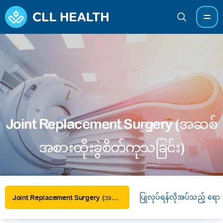
Joint Replacement Surgery (အဆစ်
အစားထိုးခွဲစိတ်ကုသခြင်း)
ပြုလုပ်ရန်လိုအပ်သည့် ရော
Joint Replacement Surgery (အဆစ်အစားထိုးခွဲစိတ်ကုသခြင်း)