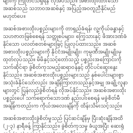
များကို ကြိုတင်သိရှိရန် လိုအပ်သည်။ အစားထိုးထားသော
အဆစ်သည် သဘာဝအဆစ်နှင့် အပြည့်အဝတူညီနိုင်မည်
မဟုတ်ပေ။
အဆစ်အစားထိုးပစ္စည်းများကို တာရှည်ခံရန်၊ လူ့ကိုယ်ခန္ဓာနှင့်
သဟဇာတဖြစ်စေရန် သတ္တုစပ်များ၊ ကြွေသားနှင့် ဖိအားဒဏ်ခံ
နိုင်သော ပလတ်စတစ်များဖြင့် ပြုလုပ်ထားသည်။ အဆစ်
အစားထိုးပစ္စည်းများကို နိုင်ငံအမျိုးမျိုး၊ ကုမ္ပဏီအမျိုးမျိုးမှ
ထုတ်လုပ်သည်။ မိမိနှင့်သင့်တော်သည့် ပစ္စည်းအကြောင်းကို
သက်ဆိုင်ရာ ခွဲစိတ်ကုသမည့်ဆရာဝန်နှင့် တိုင်ပင်ဆွေးနွေး
နိုင်သည်။ အဆစ်အစားထိုးပစ္စည်းများသည် နှစ်ပေါင်းများစွာ
အသုံးခံနိုင်သော်လည်း အချိန်ကြာလာသည်နှင့်အမျှ အချို့လူနာ
များတွင် ပြန်လည်ခွဲစိတ်ရန် လိုအပ်နိုင်သည်။ အဆစ်အစားထိုး
ပစ္စည်းပေါ် သက်ရောက်သောဒဏ် နည်းပါးစေရန် မခွဲစိတ်မီ
အချိန်ကတည်းက ကိုယ်အလေးချိန်ကို ထိန်းသိမ်းသင့်သည်။
အဆစ်အစားထိုးခွဲစိတ်မှုသည် ပြင်ဆင်ချိန်မှ ပြီးဆုံးချိန်အထိ
(၂-၃) နာရီခန့် ကြာနိုင်သည်။ ခွဲစိတ်ကုသမှု ခံယူအပြီး ဆေးရုံ