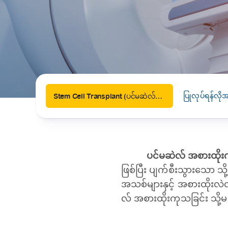
News
Drugs and Supplements
Rehabilitation
Health 
Laboratories
Accurate and reliable diagnostic testing services
Healthy Lifestyles
Medical travel offices
One-stop medical referral services
ပြုလုပ်ရန်လိ
Stem Cell Transplant (ပင်မဆဲလ်အစားထိုးခြင်း)
ပင်မဆဲလ် အစားထိုးက
ဖြစ်ပြီး ပျက်စီးသွားသော သ
အသစ်များနှင့် အစားထိုးလဲလ
လ် အစားထိုးကုသခြင်း သိ