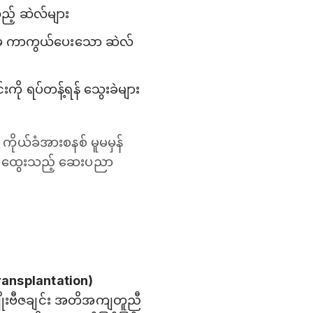
ည့် ဆဲလ်များ
များမှ ကာကွယ်ပေးသော ဆဲလ်
ကို ရပ်တန့်ရန် သွေးခဲများ
ိုယ်ခံအားစနစ် မူမမှန်
ရှုပ်ထွေးသည့် ဆေးပညာ
Transplantation)
 မျိုးဗီဇချင်း အတိအကျတူညီ