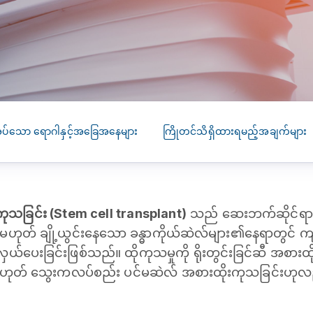
SEARCH
screening
PRESS RELEASE
16 JAN 2026
CLL HEALTH
Strengthens
Presence in Upp
Myanmar Throu
ုအပ်သော ‌ရောဂါနှင့်အခြေအနေများ
ကြိုတင်သိရှိထားရမည့်အချက်များ
Acquisition of In
Phyu Laboratory
Clinic
ုသခြင်း (Stem cell transplant)
သည် ဆေးဘက်ဆိုင်ရာ က
Yangon, Myanmar, 
January 2026 — CL
ို့မဟုတ် ချို့ယွင်းနေသော ခန္ဓာကိုယ်ဆဲလ်များ၏နေရာတွင် 
HEALTH is pleased t
ှယ်ပေးခြင်းဖြစ်သည်။ ထိုကုသမှုကို ရိုးတွင်းခြင်ဆီ အစား
announce the...
ု့မဟုတ် သွေးကလပ်စည်း ပင်မဆဲလ် အစားထိုးကုသခြင်းဟုလ