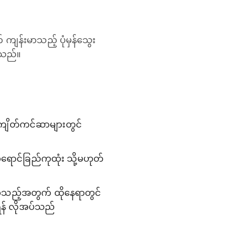
 ကျန်းမာသည့် ပုံမှန်သွေး
ုသည်။
ကျိတ်ကင်ဆာများတွင်
ရောင်ခြည်ကုထုံး သို့မဟုတ်
ိုက်သည့်အတွက် ထိုနေရာတွင်
်ရန် လိုအပ်သည်