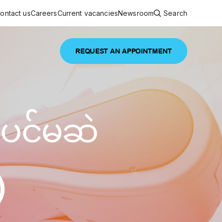
ontact us
Careers
Current vacancies
Newsroom
Search
REQUEST AN APPOINTMENT
ouncements
 services
Featured article
(ပင်မဆဲ
 comprehensive interdisciplinary
stage of life
are
inic
)
and continuing health care from prenatal
es, coordinating with specialists as
e Facility Inaugurated in Yangon for
amilies