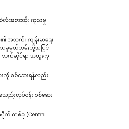
ဆဲလ်အစားထိုး ကုသမှု
ချင်း၏ အသက်၊ ကျန်းမာရေး
မှုမှတ်တမ်းတို့အပြင်
ည်၍ သက်ဆိုင်ရာ အထူးကု
ျားကို စစ်ဆေးရန်လည်း
အသည်းလုပ်ငန်း စစ်ဆေး
ပိုက် တစ်ခု (Central