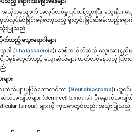
မလုပ်သည့် ရောဂါအခြေအနေများ
် အလိုအ‌လျောက် အလုပ်လုပ်မှု ရပ်တန့်သွားပြီး သွေးနီဥ၊ သွေ
်လုပ်နိုင်ခြင်းမရှိတော့သည့် ရိုးတွင်းခြင်ဆီခမ်းသည့်ရောဂ
သုံးပြုသည်
ိုးလိုက်သည့် သွေးရောဂါများ
ောဂါ (
Thalassaemia
)၊ ဆစ်ကယ်လ်ဆဲလ် သွေးအားနည်းရေ
ို့ ပုံမှန်မဟုတ်သည့် သွေးဆဲလ်များ ထုတ်လုပ်နေသည့် ပြင်
သည်
းများ
ားဆဲလ်များမှဖြစ်သောကင်ဆာ (
Neuroblastoma
)၊ ယူဝင
ားဆဲလ်အကျိတ်များ (Germ cell tumours)၊ ဦးနှောက်အကျိတ်
sticular tumour) များကို ကုသရာတွင်လည်း အသုံးပြုသည်