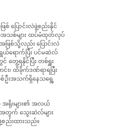
 ပြောင်းလဲဖွဲ့စည်းနိုင်
လ်အသစ်များ ထပ်မံထုတ်လုပ်
ားအဖြစ်သို့လည်း ပြောင်းလဲ
အရွယ်ရောက်ပြီး ပင်မဆဲလ်
 တွေ့ရနိုင်ပြီး တစ်ရှူး
င်း၊ ထိခိုက်ဒဏ်ရာရပြီး
စ်ဦးအသက်ရှိနေသရွေ့
ည် အရိုးများ၏ အလယ်
ိုယ်အတွက် သွေးဆဲလ်များ
 ဖွဲ့စည်းထားသည်။