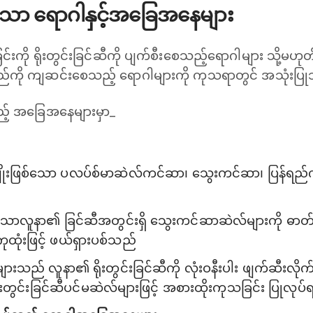
သော ‌ရောဂါနှင့်အခြေအနေများ
းကို ရိုးတွင်းခြင်ဆီကို ပျက်စီးစေသည့်ရောဂါများ သို့မဟုတ်
းရည်ကို ကျဆင်းစေသည့် ရောဂါများကို ကုသရာတွင် အသုံးပြ
ည့် အခြေအနေများမှာ_
ုးဖြစ်သော ပလပ်စ်မာဆဲလ်ကင်ဆာ၊ သွေးကင်ဆာ၊ ပြန်ရည်
ှိသောလူနာ၏ ခြင်ဆီအတွင်းရှိ သွေးကင်ဆာဆဲလ်များကို ဓာတ်
ုံးဖြင့် ‌ဖယ်ရှားပစ်သည်
ုများသည် လူနာ၏ ရိုးတွင်းခြင်ဆီကို လုံးဝနီးပါး ဖျက်ဆီးလ
ရိုးတွင်းခြင်ဆီပင်မဆဲလ်များဖြင့် အစားထိုးကုသခြင်း ပြုလုပ