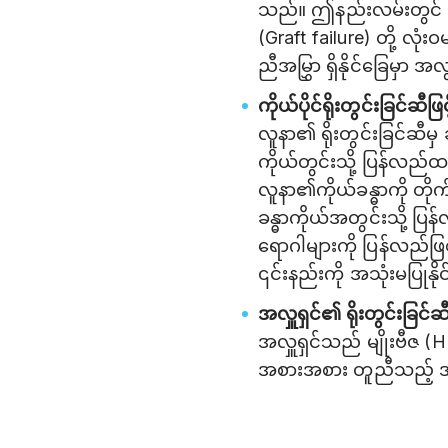
သည်။ ဤနည်းလမ်းတွင် Gra
(Graft failure) တို့ လ
ညီအမြွှာ ရှိနိုင်ခြေမှာ 
ကိုယ်ပိုင်ရိုးတွင်းခြင်
လူနာ၏ ရိုးတွင်းခြင်ဆီမှ
ကိုယ်တွင်းသို့ ပြန်လည
လူနာ၏ကိုယ်ခန္ဓာကို တို
ခန္ဓာကိုယ်အတွင်းသို့ ပြ
ရောဂါများကို ပြန်လည်ဖြစ်
၎င်းနည်းကို အသုံးမပြုနိုင
အလှူရှင်၏ ရိုးတွင်းခြင်
အလှူရှင်သည် မျိုးဗီဇ (
အစားအစား တူညီသည့် အလှ