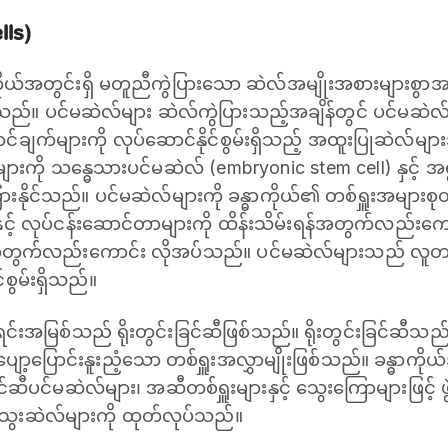
lls)
ုယ်အတွင်းရှိ မတူညီကွဲပြားသော ဆဲလ်အမျိုးအစားများစွာအဖြစ်
စ်သည်။ ပင်မဆဲလ်များ ဆဲလ်ကွဲပြားသည့်အချိန်တွင် ပင်မဆဲ
ောင်ချက်များကို လုပ်ဆောင်နိုင်စွမ်းရှိသည့် အထူးပြုဆဲလ်မျ
်များကို သန္ဓေသားပင်မဆဲလ် (embryonic stem cell) နှင့် 
ားနိုင်သည်။ ပင်မဆဲလ်များကို ခန္ဓာကိုယ်၏ တစ်ရှူးအများစုတွင်
ှင့် လုပ်ငန်းဆောင်တာများကို ထိန်းသိမ်းရန်အတွက်လည်းကော
်အတွက်လည်းကောင်း လိုအပ်သည်။ ပင်မဆဲလ်များသည် လူတ
စွမ်းရှိသည်။
အမြစ်သည် ရိုးတွင်းခြင်ဆီဖြစ်သည်။ ရိုးတွင်းခြင်ဆီသ
း ပျော့ပြောင်းနူးညံ့သော တစ်ရှူးအလွှာမျိုးဖြစ်သည်။ ခန္ဓာက
င်ဆီပင်မဆဲလ်များ၊ အဆီတစ်ရှူးများနှင့် သွေးကြောများဖြင့်
ါသွေးဆဲလ်များကို ထုတ်လုပ်သည်။