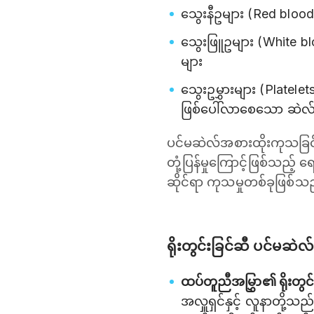
သွေးနီဥများ (Red blood
သွေးဖြူဥများ (White blo
များ
သွေးဥမွှားများ (Platele
ဖြစ်ပေါ်လာစေသော ဆဲလ်
ပင်မဆဲလ်အစားထိုးကုသခြင်း
တုံ့ပြန်မှုကြောင့်ဖြစ်သည့
ဆိုင်ရာ ကုသမှုတစ်ခုဖြစ်သ
ရိုးတွင်းခြင်ဆီ ပင်မဆဲလ
ထပ်တူညီအမြွှာ၏ ရိုးတွ
အလှူရှင်နှင့် လူနာတို့