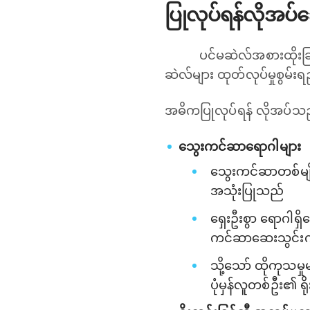
ပြုလုပ်ရန်လိုအပ်
ပင်မဆဲလ်အစားထိုးခြင်
ဆဲလ်များ ထုတ်လုပ်မှုစွမ်
အဓိကပြုလုပ်ရန် လိုအပ်သ
သွေးကင်ဆာရောဂါများ
သွေးကင်ဆာတစ်မျိ
အသုံးပြုသည်
ရှေးဦးစွာ ရောဂါရ
ကင်ဆာဆေးသွင်းကုထ
သို့သော် ထိုကုသမှ
ပုံမှန်လူတစ်ဦး၏ 