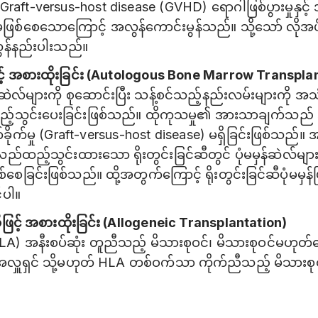
ft-versus-host disease (GVHD) ရောဂါဖြစ်ပွားမှုနှင့် အ
ုံးဝမဖြစ်စေသောကြောင့် အလွန်ကောင်းမွန်သည်။ သို့သော် လို
အလွန်နည်းပါးသည်။
ဆီဖြင့် အစားထိုးခြင်း (Autologous Bone Marrow Transpla
 ဆဲလ်များကို စုဆောင်းပြီး သန့်စင်သည့်နည်းလမ်းများကို အသ
်ထည့်သွင်းပေးခြင်းဖြစ်သည်။ ထိုကုသမှု၏ အားသာချက်သည် 
က်ခိုက်မှု (Graft-versus-host disease) မရှိခြင်းဖြစ်သည
န်လည်ထည့်သွင်းထားသော ရိုးတွင်းခြင်ဆီတွင် ပုံမမှန်ဆဲလ်များ
စေခြင်းဖြစ်သည်။ ထို့အတွက်ကြောင့် ရိုးတွင်းခြင်ဆီပုံမမှန်
်ပါ။
ဆီဖြင့် အစားထိုးခြင်း (Allogeneic Transplantation)
HLA) အနီးစပ်ဆုံး တူညီသည့် မိသားစုဝင်၊ မိသားစုဝင်မဟု
ူရှင် သို့မဟုတ် HLA တစ်ဝက်သာ ကိုက်ညီသည့် မိသားစုဝင