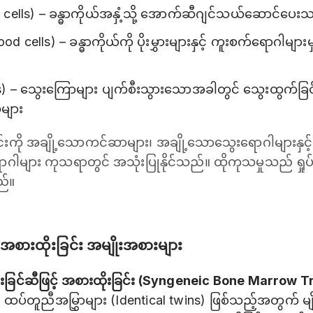
 cells) – ခန္ဓာကိုယ်အနှံ့သို့ အောက်ဆီဂျင်သယ်ဆောင်ပေးသ
od cells) – ခန္ဓာကိုယ်ကို ပိုးမွှားများနှင့် ကူးစက်ရောဂါ
ts) – သွေးကြောများ ပျက်စီးသွားသောအခါတွင် သွေးထွက်ခြင်း
များ
ကို အချို့သောကင်ဆာများ၊ အချို့သောသွေးရောဂါများနှင့် က
် ရောဂါများ ကုသရာတွင် အသုံးပြုနိုင်သည်။ ထိုကုသမှုသည် 
ည်။
်အစားထိုးခြင်း အမျိုးအစားများ
င်းခြင်ဆီဖြင့် အစားထိုးခြင်း (Syngeneic Bone Marrow 
သည် ထပ်တူညီအမြွှာများ (Identical twins) ဖြစ်သည့်အတွက်