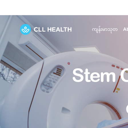
ကျန်းမာသုတ
A
Explore Services
Our Facilities
View all health articles
About us
Stem C
Discover our commitment to transforming h
Comprehensive care for your health and 
Comprehensive care for your health and 
Emergencies
Our history
Diseases and Conditions
Primary care
Our polyclinics
Develo
Quality primary and specialty care near you
Symptoms
Careers
Immunisation
Diagnos
Our clinics
Tests and Procedures
Digestive care
Fertilit
Diagnostics and treatment in one place