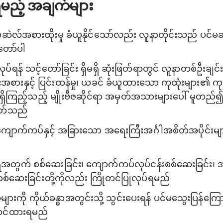
ရမည့် အချက်များ
လ်အစားထိုးမှု ခံယူနိုင်သော်လည်း လူနာတိုင်းသည် ပင်မ
တော်ပါ
ုပ်ရန် သင့်တော်ခြင်း ရှိမရှိ ဆုံးဖြတ်ရာတွင် လူနာတစ်ဦး
ားနှင့် ပြင်းထန်မှု၊ ယခင် ခံယူထားသော ကုထုံးများ၏ ကုသ
ုရှိမရှိကြည့်သည့် မျိုးဗီဇဆိုင်ရာ အမှတ်အသားများပေါ် မူတ
ဖြတ်သည်
ကျောက်ကပ်နှင့် အခြားသော အရေးကြီးအင်္ဂါအစိတ်အပိုင်းမ
ေအတွက် စစ်ဆေးခြင်း၊ ကျောက်ကပ်လုပ်ငန်းစစ်ဆေးခြင်း၊ 
ရှိ စစ်ဆေးခြင်းတို့ကိုလည်း ကြိုတင်ပြုလုပ်ရမည်
းကို ကိုယ်ခန္ဓာအတွင်းသို့ သွင်းပေးရန် ပင်မသွေးပြန်ကြော
်ဆင်ထားရမည်