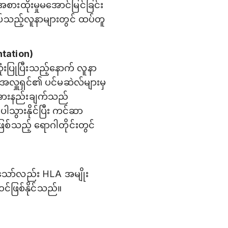
စားထိုးမှုမအောင်မြင်ခြင်း
အပ်သည့်လူနာများတွင် ထပ်တူ
ntation)
ုံးပြုပြီးသည့်နောက် လူနာ
အလှူရှင်၏ ပင်မဆဲလ်များမှ
်။ အားနည်းချက်သည်
ပါသွားနိုင်ပြီး ကင်ဆာ
ဖြစ်သည့် ရောဂါတိုင်းတွင်
တ်သော်လည်း HLA အမျိုး
်ဖြစ်နိုင်သည်။