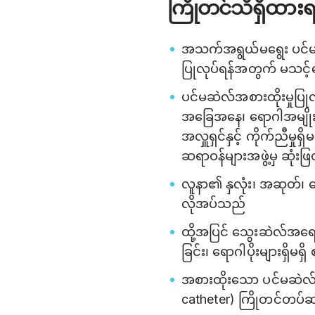
ကြိုတင်သိရှိထား
အသက်အရွယ်မရွေး ပင်မဆဲ
ပြုလုပ်ရန်အတွက် မသင့်
ပင်မဆဲလ်အစားထိုးမှုပြုလ
အခြေအနေ၊ ရောဂါအမျိုးအစ
အလှူရှင်နှင့် ကိုက်ညီမှ
ဆရာဝန်များအဖွဲ့မှ ဆုံး
လူနာ၏ နှလုံး၊ အဆုတ်၊ 
လိုအပ်သည်
ထို့အပြင် သွေးဆဲလ်အရ
ခြင်း၊ ရောဂါပိုးများရှိမ
အစားထိုးသော ပင်မဆဲလ်မျာ
catheter) ကြိုတင်တပ