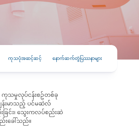
PRESS RELEASE
29 AUG 2024
DISEASES AND CONDITIONS
CLL HEALTH unveils
22 APR 2026
Shin Saw Pu Clinic in
Melioidosis (မယ်လီယွိုက်ဒိုး
Yangon, advancing
er
ဆစ် ပြင်းထန်ကူးစက်ရောဂါ)
primary care
gh
ကုသပုံအဆင့်ဆင့်
‌နောက်ဆက်တွဲပြဿနာများ
လိုက်နာဆောင
services
ဘက်တီးရီးယားပိုးကြောင့်ဖြစ်သော မယ်
gyin
လီယွိုက်ဒိုးဆစ် ပြင်းထန်
 and
Yangon, Myanmar, 29
ကူးစက်ရောဂါ...
August 2024 — CLL
HEALTH is delighted to
ုသမှုလုပ်ငန်းစဥ်တစ်ခု
8
announce the...
L
ကျန်းမာသည့် ပင်မဆဲလ်
o
ထိုးခြင်း၊ သွေးကလပ်စည်းဆဲ
ည်းခေါ်သည်။