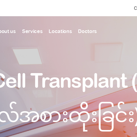
C
bout us
Services
Locations
Doctors
Find Health articles by first letter
News & Ann
Our clinics
Our featured
ell Transplant 
ealthcare
A
B
C
D
E
F
G
H
I
J
K
well-being
well-being
Dedicated to providing
Trusted care for every 
L
M
N
O
P
Q
R
S
T
U
V
healthcare services
W
X
Y
Z
#
Primary c
pmental screening
Shin Saw Pu Cl
လ်အစားထိုးခြင်း
Comprehensive 
Or search by keyword
tics
to elderly stag
A Top-Tier Primary Car
needed
Local and Expatriate F
ALL ARTICLES
y care