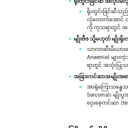
ရိုးတွင်းခြင်ဆီ အလုပ်
ရိုးတွင်းခြင်ဆီသည
လုံလောက်အောင် ထုတ
ကို ကုသရာတွင် အ
မျိုးဗီဇ သို့မဟုတ် မျိုးရ
သာလာဆီးမီးယားရ
Anaemia) များကဲ့သ
ရာတွင် အသုံးပြု
အခြားကင်ဆာအမျိုးအစာ
အာရုံကြောသန္ဓေသ
Sarcoma)၊ မျိုးပွ
ဝှေးစေ့ကင်ဆာ (te