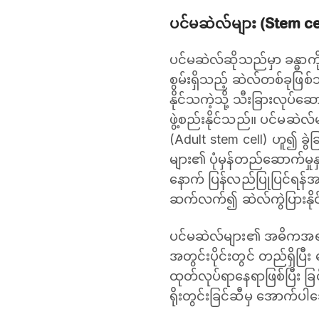
ပင်မဆဲလ်များ (Stem ce
ပင်မဆဲလ်ဆိုသည်မှာ ခန္ဓာကိ
စွမ်းရှိသည့် ဆဲလ်တစ်ခုဖြ
နိုင်သကဲ့သို့ သီးခြားလုပ်ဆ
ဖွဲ့စည်းနိုင်သည်။ ပင်မဆဲလ
(Adult stem cell) ဟူ၍ ခွဲခြ
များ၏ ပုံမှန်တည်ဆောက်မှုန
နောက် ပြန်လည်ပြုပြင်ရန
ဆက်လက်၍ ဆဲလ်ကွဲပြားနိုင်
ပင်မဆဲလ်များ၏ အဓိကအရင်း
အတွင်းပိုင်းတွင် တည်ရှိပြီ
ထုတ်လုပ်ရာနေရာဖြစ်ပြီး ခြ
ရိုးတွင်းခြင်ဆီမှ အောက်ပ