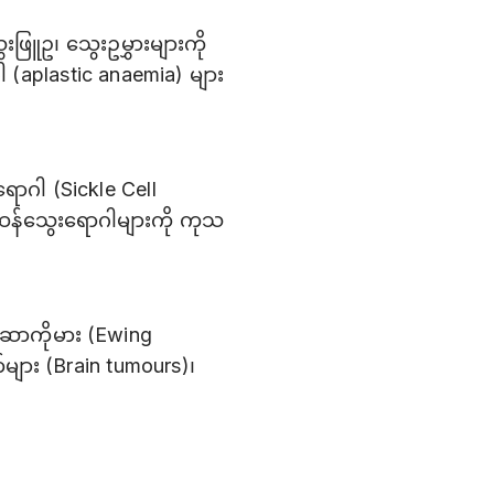
းဖြူဥ၊ သွေးဥမွှားများကို
ါ (aplastic anaemia) များ
ာဂါ (Sickle Cell
းထန်သွေးရောဂါများကို ကုသ
်းဆာကိုမား (Ewing
များ (Brain tumours)၊