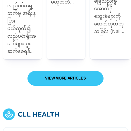
ခြေသည်းခွံ
မဟုတ်ဘဲ...
လည်ပင်းရှေ့
အောက်ရှိ
ဘက်မှ အရိုးနု
သွေးခဲများကို
ပြား
ဖောက်ထုတ်ကု
ဖယ်ထုတ်၍
သခြင်း (Nail...
လည်ပင်းရိုးအ
ဆစ်များ ပူး
ဆက်စေရန်...
VIEW MORE ARTICLES