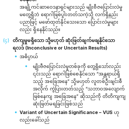
အချို့ကင်ဆာဝေဒနာရှင်များသည် မျိုးဗီဇပြောင်းလဲမှု
မတွေ့ရှိဘဲ ရောဂါဖြစ်ပွါးတတ်သကဲ့သို့ လက်ရှိနည်း
ပညာဖြင့် မဖော်ထုတ်နိုင်သေးသော ပြောင်းလဲမှုများ
လည်း ရှိနေနိုင်သည်။
တိကျမှုမရှိသော သို့မဟုတ် ဆုံးဖြတ်ချက်မချနိုင်သော
ရလဒ် (Inconclusive or Uncertain Results)
အဓိပ္ပာယ်
မျိုးဗီဇပြောင်းလဲမှုတစ်ခုကို တွေ့ရှိသော်လည်း
၎င်းသည် ရောဂါဖြစ်စေနိုင်သော “အန္တရာယ်ရှိ
သည့် အခြေအနေ” သို့မဟုတ် လူတစ်ဦးချင်းစီ
အလိုက် ကွဲပြားတတ်သည့် “သဘာဝအလျောက်
ဖြစ်နေကျ အခြေအနေ” ဆိုသည်ကို တိတိကျကျ
ဆုံးဖြတ်မရခြင်းဖြစ်သည်
Variant of Uncertain Significance – VUS
ဟု
လည်းခေါ်သည်