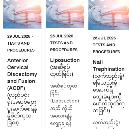
28 JUL 2026
29 JUL 2026
28 JUL 2026
TESTS AND
TESTS AND
TESTS AND
PROCEDURES
PROCEDURES
PROCEDURES
Liposuction
Anterior
Nail
(အဆီစုပ်
Cervical
Trephination
ထုတ်ခြင်း)
Discectomy
(လက်သည်းခွံ/
and Fusion
ခြေသည်းခွံ
အဆီစုပ်ထုတ်
(ACDF)
အောက်ရှိ
ခြင်း
(လည်ပင်း
သွေးခဲများကို
(Liposuction)
ရိုးအဆစ်များ
ဖောက်ထုတ်ကု
သည် ကိုယ်
ပူးဆက်စေရန်
သခြင်း)
ခွဲစိတ်ကုသ
အလေးချိန်
ခြင်း)
လက်သည်းခွံ/
လျှော့ချရန်