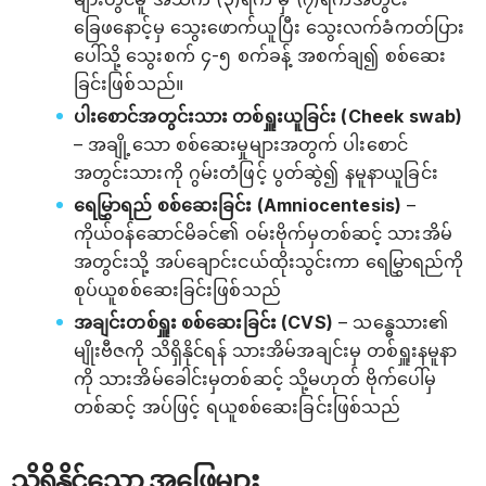
ခြေဖနောင့်မှ သွေးဖောက်ယူပြီး သွေးလက်ခံကတ်ပြား
ပေါ်သို့ သွေးစက် ၄-၅ စက်ခန့် အစက်ချ၍ စစ်ဆေး
ခြင်းဖြစ်သည်။
ပါးစောင်အတွင်းသား တစ်ရှူးယူခြင်း (Cheek swab)
– အချို့သော စစ်ဆေးမှုများအတွက် ပါးစောင်
အတွင်းသားကို ဂွမ်းတံဖြင့် ပွတ်ဆွဲ၍ နမူနာယူခြင်း
ရေမြွှာရည် စစ်ဆေးခြင်း (Amniocentesis)
–
ကိုယ်ဝန်ဆောင်မိခင်၏ ဝမ်းဗိုက်မှတစ်ဆင့် သားအိမ်
အတွင်းသို့ အပ်ချောင်းငယ်ထိုးသွင်းကာ ရေမြွှာရည်ကို
စုပ်ယူစစ်ဆေးခြင်းဖြစ်သည်
အချင်းတစ်ရှူး စစ်ဆေးခြင်း (CVS)
– သန္ဓေသား၏
မျိုးဗီဇကို သိရှိနိုင်ရန် သားအိမ်အချင်းမှ တစ်ရှူးနမူနာ
ကို သားအိမ်ခေါင်းမှတစ်ဆင့် သို့မဟုတ် ဗိုက်ပေါ်မှ
တစ်ဆင့် အပ်ဖြင့် ရယူစစ်ဆေးခြင်းဖြစ်သည်
သိရှိနိုင်သော အဖြေများ