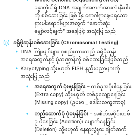
ခန္ဓာကိုယ်ရှိ DNA အချက်အလက်အားလုံးနီးပါး
ကို စစ်ဆေးခြင်း ဖြစ်ပြီး ရောဂါရှာဖွေမရသော
ရှားပါးရောဂါများအတွက် “နောက်ဆုံး
မျှော်လင့်ချက်” အနေဖြင့် အသုံးပြုသည်
ခရိုမိုဆုန်းစစ်ဆေးခြင်း (Chromosomal Testing)
DNA ကြိုးမျှင်များ စုစည်းထားသည့် ခရိုမိုဆုန်း
အရေအတွက်နှင့် ပုံသဏ္ဌာန်ကို စစ်ဆေးခြင်းဖြစ်သည်
Karyotyping သို့မဟုတ် FISH နည်းပညာများကို
အသုံးပြုသည်
အရေအတွက် ပုံမမှန်ခြင်း
– တစ်ခုအပိုပါနေခြင်း
(Extra copy) သို့မဟုတ် တစ်ခုလျော့နေခြင်း
(Missing copy) (ဥပမာ _ ဒေါင်းလက္ခဏာစု)
တည်ဆောက်ပုံ ပုံမမှန်ခြင်း
– အစိတ်အပိုင်းတစ်
ခု ပိုနေခြင်း (Addition)၊ ပျောက်နေခြင်း
(Deletion) သို့မဟုတ် နေရာလွဲမှား ချိတ်ဆက်