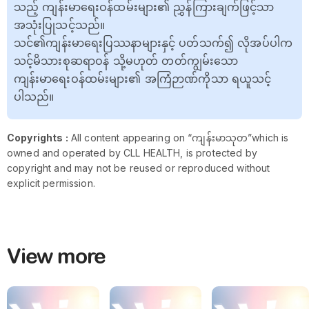
သည့် ကျန်းမာရေးဝန်ထမ်းများ၏ ညွှန်ကြားချက်ဖြင့်သာ
အသုံးပြုသင့်သည်။
သင်၏ကျန်းမာရေးပြဿနာများနှင့် ပတ်သက်၍ လိုအပ်ပါက
သင့်မိသားစုဆရာဝန် သို့မဟုတ် တတ်ကျွမ်းသော
ကျန်းမာရေးဝန်ထမ်းများ၏ အကြံဉာဏ်ကိုသာ ရယူသင့်
ပါသည်။
Copyrights :
All content appearing on “ကျန်းမာသုတ”which is
owned and operated by CLL HEALTH, is protected by
copyright and may not be reused or reproduced without
explicit permission.
View more