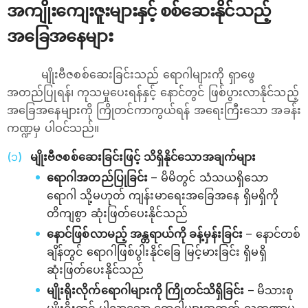
အကျိုးကျေးဇူးများနှင့် စစ်ဆေးနိုင်သည့်
အခြေအနေများ
မျိုးဗီဇစစ်ဆေးခြင်းသည် ရောဂါများကို ရှာဖွေ
အတည်ပြုရန်၊ ကုသမှုပေးရန်နှင့် နောင်တွင် ဖြစ်ပွားလာနိုင်သည့်
အခြေအနေများကို ကြိုတင်ကာကွယ်ရန် အရေးကြီးသော အခန်း
ကဏ္ဍမှ ပါဝင်သည်။
မျိုးဗီဇစစ်ဆေးခြင်းဖြင့် သိရှိနိုင်သောအချက်များ
ရောဂါအတည်ပြုခြင်း
– မိမိတွင် သံသယရှိသော
ရောဂါ သို့မဟုတ် ကျန်းမာရေးအခြေအနေ ရှိမရှိကို
တိကျစွာ ဆုံးဖြတ်ပေးနိုင်သည်
နောင်ဖြစ်လာမည့် အန္တရာယ်ကို ခန့်မှန်းခြင်း
– နောင်တစ်
ချိန်တွင် ရောဂါဖြစ်ပွါးနိုင်ခြေ မြင့်မားခြင်း ရှိမရှိ
ဆုံးဖြတ်ပေးနိုင်သည်
မျိုးရိုးလိုက်ရောဂါများကို ကြိုတင်သိရှိခြင်း
– မိသားစု