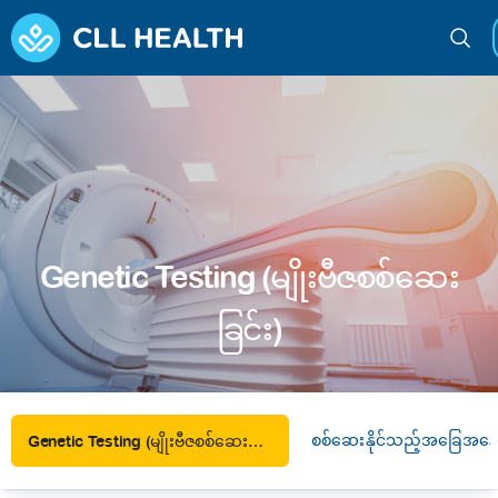
Genetic Testing (မျိုးဗီဇစစ်ဆေး
ခြင်း)
စစ်ဆေးနိုင်သည့်အခြေအနေ
Genetic Testing (မျိုးဗီဇစစ်ဆေးခြင်း)