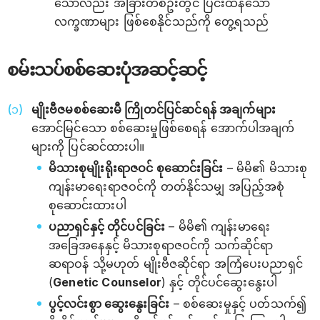
သော်လည်း အခြားတစ်ဦးတွင် ပြင်းထန်သော
လက္ခဏာများ ဖြစ်စေနိုင်သည်ကို တွေ့ရသည်
စမ်းသပ်စစ်ဆေးပုံအဆင့်ဆင့်
မျိုးဗီဇမစစ်ဆေးမီ ကြိုတင်ပြင်ဆင်ရန် အချက်များ
အောင်မြင်သော စစ်ဆေးမှုဖြစ်စေရန် အောက်ပါအချက်
များကို ပြင်ဆင်ထားပါ။
မိသားစုမျိုးရိုးရာဇဝင် စုဆောင်းခြင်း
– မိမိ၏ မိသားစု
ကျန်းမာရေးရာဇဝင်ကို တတ်နိုင်သမျှ အပြည့်အစုံ
စုဆောင်းထားပါ
ပညာရှင်နှင့် တိုင်ပင်ခြင်း
– မိမိ၏ ကျန်းမာရေး
အခြေအနေနှင့် မိသားစုရာဇဝင်ကို သက်ဆိုင်ရာ
ဆရာဝန် သို့မဟုတ် မျိုးဗီဇဆိုင်ရာ အကြံပေးပညာရှင်
(
Genetic Counselor
) နှင့် တိုင်ပင်ဆွေးနွေးပါ
ပွင့်လင်းစွာ ဆွေးနွေးခြင်း
– စစ်ဆေးမှုနှင့် ပတ်သက်၍