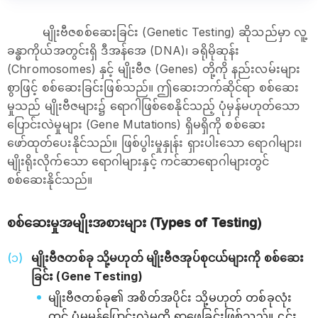
မျိုးဗီဇစစ်ဆေးခြင်း (Genetic Testing) ဆိုသည်မှာ လူ့
ခန္ဓာကိုယ်အတွင်းရှိ ဒီအန်အေ (DNA)၊ ခရိုမိုဆုန်း
(Chromosomes) နှင့် မျိုးဗီဇ (Genes) တို့ကို နည်းလမ်းများ
စွာဖြင့် စစ်ဆေးခြင်းဖြစ်သည်။ ဤဆေးဘက်ဆိုင်ရာ စစ်ဆေး
မှုသည် မျိုးဗီဇများ၌ ရောဂါဖြစ်စေနိုင်သည့် ပုံမှန်မဟုတ်သော
ပြောင်းလဲမှုများ (Gene Mutations) ရှိမရှိကို စစ်ဆေး
ဖော်ထုတ်ပေးနိုင်သည်။ ဖြစ်ပွါးမှုနှုန်း ရှားပါးသော ရောဂါများ၊
မျိုးရိုးလိုက်သော ရောဂါများနှင့် ကင်ဆာရောဂါများတွင်
စစ်ဆေးနိုင်သည်။
စစ်ဆေးမှုအမျိုးအစားများ (Types of Testing)
မျိုးဗီဇတစ်ခု သို့မဟုတ် မျိုးဗီဇအုပ်စုငယ်များကို စစ်ဆေး
ခြင်း (Gene Testing)
မျိုးဗီဇတစ်ခု၏ အစိတ်အပိုင်း သို့မဟုတ် တစ်ခုလုံး
တွင် ပုံမမှန်ပြောင်းလဲမှုကို ရှာဖွေခြင်းဖြစ်သည်။ ၎င်း