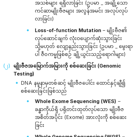
အသစ်များ ရရှိလာခြင်း (ဥပမာ _ အချို့သော
ကင်ဆာမျိုးဗီဇများ အလွန်အမင်း အလုပ်လုပ်
လာခြင်း)
Loss-of-function Mutation
– မျိုးဗီဇ၏
လုပ်ဆောင်ချက် လုံးဝပျောက်ဆုံးသွားခြင်း
သို့မဟုတ် လျော့နည်းသွားခြင်း (ဥပမာ _ မွေးရာ
ပါ ဇီဝကမ္မဖြစ်စဉ် ချို့ယွင်းသည့်ရောဂါများ)
မျိုးဗီဇအမြောက်အမြားကို စစ်ဆေးခြင်း (Genomic
Testing)
DNA နမူနာမှတစ်ဆင့် မျိုးဗီဇပေါင်း ထောင်နှင့်ချီ၍
စစ်ဆေးခြင်းဖြစ်သည်
Whole Exome Sequencing (WES)
–
ခန္ဓာကိုယ်ရှိ ပရိုတင်းထုတ်လုပ်သော မျိုးဗီဇ
အစိတ်အပိုင်း (Exome) အားလုံးကို စစ်ဆေး
ခြင်း
Whole Genome Sequencing (WGS)
–