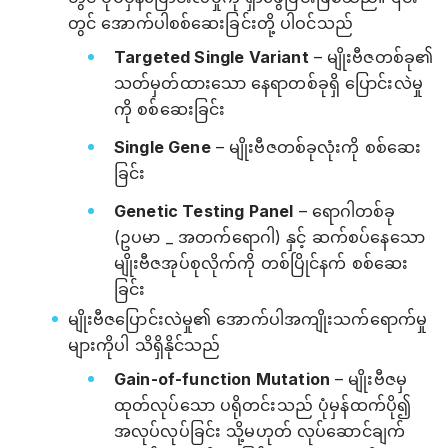
တွင် အောက်ပါစစ်ဆေးခြင်းတို့ ပါဝင်သည်
Targeted Single Variant
– မျိုးဗီဇတစ်ခု၏
သတ်မှတ်ထားသော နေရာတစ်ခုရှိ ပြောင်းလဲမှု
ကို စစ်ဆေးခြင်း
Single Gene
– မျိုးဗီဇတစ်ခုလုံးကို စစ်ဆေး
ခြင်း
Genetic Testing Panel
– ရောဂါတစ်ခု
(ဥပမာ _ အတက်ရောဂါ) နှင့် ဆက်စပ်နေသော
မျိုးဗီဇအုပ်စုလိုက်ကို တစ်ပြိုင်နက် စစ်ဆေး
ခြင်း
မျိုးဗီဇပြောင်းလဲမှု၏ အောက်ပါအကျိုးသက်ရောက်မှု
များကိုပါ သိရှိနိုင်သည်
Gain-of-function Mutation
– မျိုးဗီဇမှ
ထုတ်လုပ်သော ပရိုတင်းသည် ပုံမှန်ထက်ပို၍
အလုပ်လုပ်ခြင်း သို့မဟုတ် လုပ်ဆောင်ချက်