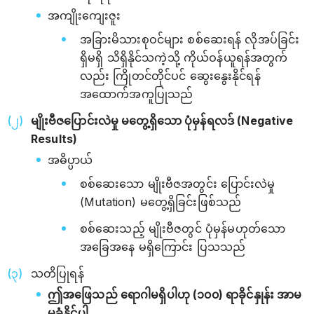
အကျိုးကျေးဇူး
အခြားမိသားစုဝင်များ စစ်ဆေးရန် လိုအပ်ခြင်း
ရှိမရှိ သိရှိနိုင်သကဲ့သို့ ကိုယ်ဝန်ယူရန်အတွက်
လည်း ကြိုတင်တိုင်ပင် ဆွေးနွေးနိုင်ရန်
အထောက်အကူပြုသည်
မျိုးဗီဇပြောင်းလဲမှု မတွေ့ရှိသော ပုံမှန်ရလဒ် (Negative
Results)
အဓိပ္ပာယ်
စစ်ဆေးသော မျိုးဗီဇအတွင်း ပြောင်းလဲမှု
(Mutation) မတွေ့ရှိခြင်းဖြစ်သည်
စစ်ဆေးသည့် မျိုးဗီဇတွင် ပုံမှန်မဟုတ်သော
အခြေအနေ မရှိကြောင်း ပြသသည်
သတိပြုရန်
ဤအဖြေသည် ရောဂါမရှိပါဟု (၁၀၀) ရာခိုင်နှုန်း အာမ
မခံနိုင်ပါ