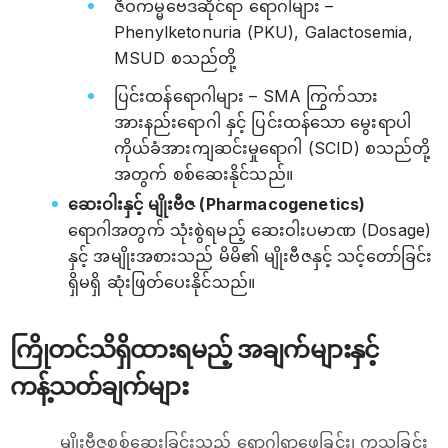
ဇီဝကမ္မဗေဒဆိုင်ရာ ရောဂါများ –
Phenylketonuria (PKU), Galactosemia,
MSUD စသည်တို့
ပြင်းထန်ရောဂါများ – SMA ကြွက်သား
အားနည်းရောဂါ နှင့် ပြင်းထန်သော မွေးရာပါ
ကိုယ်ခံအားကျဆင်းမှုရောဂါ (SCID) စသည်တို့
အတွက် စစ်ဆေးနိုင်သည်။
ဆေးဝါးနှင့် မျိုးဗီဇ (Pharmacogenetics)
ရောဂါအတွက် သုံးစွဲရမည့် ဆေးဝါးပမာဏ (Dosage)
နှင့် အမျိုးအစားသည် မိမိ၏ မျိုးဗီဇနှင့် သင့်တော်ခြင်း
ရှိမရှိ ဆုံးဖြတ်ပေးနိုင်သည်။
ကြိုတင်သိရှိထားရမည့် အချက်များနှင့်
ကန့်သတ်ချက်များ
မျိုးဗီဇစစ်ဆေးခြင်းသည် ရောဂါရှာဖွေခြင်း၊ ကုသခြင်း