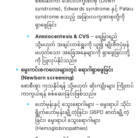
စစ်ဆေးကာ ဒေါင်းလက္ခဏာစု (Down
syndrome), Edwards syndrome နှင့် Patau
syndrome စသည့် အခြားလက္ခဏာစုတို့ကို
ရှာဖွေခြင်း
Amniocentesis & CVS
– ရေမြွှာရည်
သို့မဟုတ် အချင်းတစ်ရှူးကို ယူ၍ မျိုးဗီဇပုံမှန်
မဟုတ်သော အခြေအနေများကို ရှာဖွေခြင်းတို့
ကို ပြုလုပ်နိုင်သည်။
မွေးကင်းစကလေးများတွင် ရောဂါရှာဖွေခြင်း
(Newborn screening)
စောစီးစွာ ကုသနိုင်ရန် သို့မဟုတ် ဆိုးကျိုးများ ကြိုတင်
ကာကွယ်ရန် စစ်ဆေးခြင်းဖြစ်သည်။
ဟော်မုန်းနှင့် သွေးရောဂါများ – မွေးရာပါ သိုင်း
ရွိုက်ဟော်မုန်းချို့တဲ့ခြင်း၊ G6PD ဓာတ်ချို့တဲ့
ခြင်း၊ မွေးရာပါ သွေးရောဂါများ
(Hemoglobinopathies)