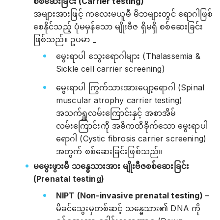
စစ်ဆေးခြင်း (Carrier testing)
အများအားဖြင့် ကလေးမယူမီ မိဘများတွင် ရောဂါဖြစ်
စေနိုင်သည့် ပုံမမှန်သော မျိုးဗီဇ ရှိမရှိ စစ်ဆေးခြင်း
ဖြစ်သည်။ ဥပမာ _
မွေးရာပါ သွေးရောဂါများ (Thalassemia &
Sickle cell carrier screening)
မွေးရာပါ ကြွက်သားအားပျော့ရောဂါ (Spinal
muscular atrophy carrier testing)
အသက်ရှူလမ်းကြောင်းနှင့် အစာအိမ်
လမ်းကြောင်းကို အဓိကထိခိုက်သော မွေးရာပါ
ရောဂါ (Cystic fibrosis carrier screening)
အတွက် စစ်ဆေးခြင်းဖြစ်သည်။
မမွေးဖွားမီ သန္ဓေသားအား မျိုးဗီဇစစ်ဆေးခြင်း
(Prenatal testing)
NIPT (Non-invasive prenatal testing)
–
မိခင်သွေးမှတစ်ဆင့် သန္ဓေသား၏ DNA ကို