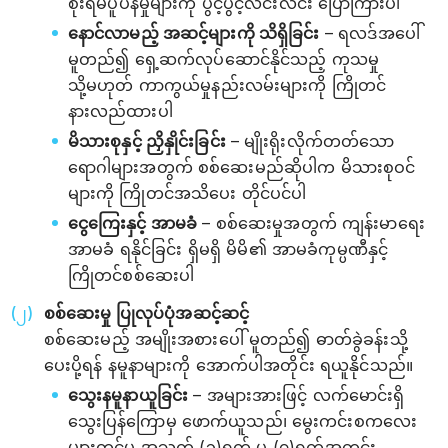
စိုးရိမ်ပူပန်မှုများကို ပွင့်ပွင့်လင်းလင်း ပြောကြားပါ
နောင်လာမည့် အဆင့်များကို သိရှိခြင်း
– ရလဒ်အပေါ်
မူတည်၍ ရှေ့ဆက်လုပ်ဆောင်နိုင်သည့် ကုသမှု
သို့မဟုတ် ကာကွယ်မှုနည်းလမ်းများကို ကြိုတင်
နားလည်ထားပါ
မိသားစုနှင့် ညှိနှိုင်းခြင်း
– မျိုးရိုးလိုက်တတ်သော
ရောဂါများအတွက် စစ်ဆေးမည်ဆိုပါက မိသားစုဝင်
များကို ကြိုတင်အသိပေး တိုင်ပင်ပါ
ငွေကြေးနှင့် အာမခံ
– စစ်ဆေးမှုအတွက် ကျန်းမာရေး
အာမခံ ရနိုင်ခြင်း ရှိမရှိ မိမိ၏ အာမခံကုမ္ပဏီနှင့်
ကြိုတင်စစ်ဆေးပါ
စစ်ဆေးမှု ပြုလုပ်ပုံအဆင့်ဆင့်
စစ်ဆေးမည့် အမျိုးအစားပေါ် မူတည်၍ ဓာတ်ခွဲခန်းသို့
ပေးပို့ရန် နမူနာများကို အောက်ပါအတိုင်း ရယူနိုင်သည်။
သွေးနမူနာယူခြင်း
– အများအားဖြင့် လက်မောင်းရှိ
သွေးပြန်ကြောမှ ဖောက်ယူသည်၊ မွေးကင်းစကလေး
များတွင်မူ အသက် (၃)ရက် မှ (၇)ရက်အတွင်း