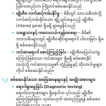
မျိုးရိုးတွင် ပါလာသော ရောဂါများအတွက် လက္ခဏာမ
ပြမီကတည်းက ကြိုတင်စစ်ဆေးနိုင်သည်
မျိုးဗီဇ လက်ဆင့်ကမ်းနိုင်မှု
– မိမိတွင် သားသမီးထံသို့
လက်ဆင့်ကမ်းနိုင်သော ချို့ယွင်းနေသည့် မျိုးဗီဇ
(Altered gene) ရှိမရှိ ရှာဖွေနိုင်သည်
သန္ဓေသားနှင့် ကလေးငယ်ကျန်းမာရေး
– မိမိ၏
သားသမီးများတွင် မျိုးဗီဇဆိုင်ရာရောဂါ ပါလာခြင်း ရှိမ
ရှိ စစ်ဆေးနိုင်သည်
ကင်ဆာရောဂါ စောင့်ကြည့်ခြင်း
– မျိုးဗီဇပြောင်းလဲမှု
ကြောင့်ဖြစ်သော ကင်ဆာများ ရှိမရှိ စစ်ဆေးနိုင်
သကဲ့သို့ ကင်ဆာကုသမှု၏ တုံ့ပြန်မှုနှင့် တိုးတက်မှုများ
ကိုပါ စစ်ဆေးနိုင်သည်။
စစ်ဆေးနိုင်သော အခြေအနေများနှင့် အမျိုးအစားများ
ရောဂါရှာဖွေခြင်း (Diagnostic testing)
ရောဂါလက္ခဏာများ ရှိနေပါက ၎င်းသည် မျိုးဗီဇ
ကြောင့်ဖြစ်ခြင်း ဟုတ်မဟုတ် အတည်ပြုရန် စစ်ဆေး
ခြင်းဖြစ်သည်။ ဥပမာ_