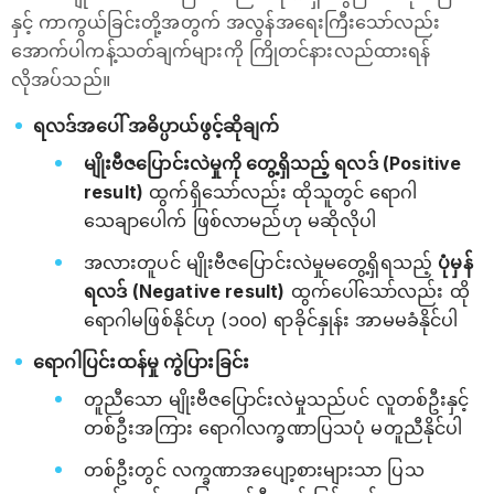
နှင့် ကာကွယ်ခြင်းတို့အတွက် အလွန်အရေးကြီးသော်လည်း
အောက်ပါကန့်သတ်ချက်များကို ကြိုတင်နားလည်ထားရန်
လိုအပ်သည်။
ရလဒ်အပေါ် အဓိပ္ပာယ်ဖွင့်ဆိုချက်
မျိုးဗီဇပြောင်းလဲမှုကို တွေ့ရှိသည့် ရလဒ် (Positive
result)
ထွက်ရှိသော်လည်း ထိုသူတွင် ရောဂါ
သေချာပေါက် ဖြစ်လာမည်ဟု မဆိုလိုပါ
အလားတူပင် မျိုးဗီဇပြောင်းလဲမှုမတွေ့ရှိရသည့်
ပုံမှန်
ရလဒ် (Negative result)
ထွက်ပေါ်သော်လည်း ထို
ရောဂါမဖြစ်နိုင်ဟု (၁၀၀) ရာခိုင်နှုန်း အာမမခံနိုင်ပါ
ရောဂါပြင်းထန်မှု ကွဲပြားခြင်း
တူညီသော မျိုးဗီဇပြောင်းလဲမှုသည်ပင် လူတစ်ဦးနှင့်
တစ်ဦးအကြား ရောဂါလက္ခဏာပြသပုံ မတူညီနိုင်ပါ
တစ်ဦးတွင် လက္ခဏာအပျော့စားများသာ ပြသ