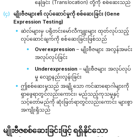
နေခြင်း (Translocation) တို့ကို စစ်ဆေးသည်
မျိုးဗီဇများ၏ လုပ်ဆောင်မှုကို စစ်ဆေးခြင်း (Gene
Expression Testing)
ဆဲလ်များမှ ပရိုတင်းမော်လီကျူးများ ထုတ်လုပ်သည့်
လုပ်ဆောင်ချက်ကို စစ်ဆေးခြင်းဖြစ်သည်
Overexpression
– မျိုးဗီဇများ အလွန်အမင်း
အလုပ်လုပ်ခြင်း
Underexpression
– မျိုးဗီဇများ အလုပ်လုပ်
မှု လျော့နည်းလွန်းခြင်း
ဤစစ်ဆေးမှုသည် အချို့သော ကင်ဆာရောဂါများကို
ရှာဖွေရာတွင်လည်းကောင်း၊ မည်သည့်ကုသမှုနှင့်
သင့်တော်မည်ကို ဆုံးဖြတ်ရာတွင်လည်းကောင်း များစွာ
အကျိုးရှိသည်
မျိုးဗီဇစစ်ဆေးခြင်းဖြင့် ရရှိနိုင်သော