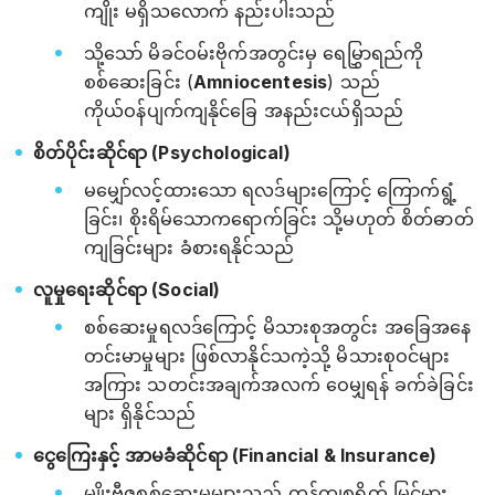
ကျိုး မရှိသလောက် နည်းပါးသည်
သို့သော် မိခင်ဝမ်းဗိုက်အတွင်းမှ ရေမြွှာရည်ကို
စစ်ဆေးခြင်း (
Amniocentesis
) သည်
ကိုယ်ဝန်ပျက်ကျနိုင်ခြေ အနည်းငယ်ရှိသည်
စိတ်ပိုင်းဆိုင်ရာ (Psychological)
မမျှော်လင့်ထားသော ရလဒ်များကြောင့် ကြောက်ရွံ့
ခြင်း၊ စိုးရိမ်သောကရောက်ခြင်း သို့မဟုတ် စိတ်ဓာတ်
ကျခြင်းများ ခံစားရနိုင်သည်
လူမှုရေးဆိုင်ရာ (Social)
စစ်ဆေးမှုရလဒ်ကြောင့် မိသားစုအတွင်း အခြေအနေ
တင်းမာမှုများ ဖြစ်လာနိုင်သကဲ့သို့ မိသားစုဝင်များ
အကြား သတင်းအချက်အလက် ဝေမျှရန် ခက်ခဲခြင်း
များ ရှိနိုင်သည်
ငွေကြေးနှင့် အာမခံဆိုင်ရာ (Financial & Insurance)
မျိုးဗီဇစစ်ဆေးမှုများသည် ကုန်ကျစရိတ် မြင့်မား