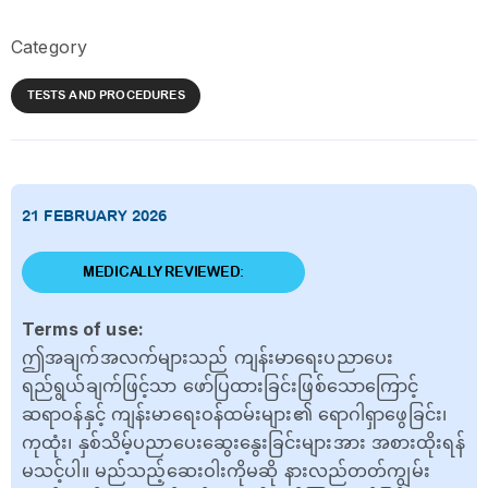
Category
TESTS AND PROCEDURES
21 FEBRUARY 2026
MEDICALLY REVIEWED:
Terms of use:
ဤအချက်အလက်များသည် ကျန်းမာရေးပညာပေး
ရည်ရွယ်ချက်ဖြင့်သာ ဖော်ပြထားခြင်းဖြစ်သောကြောင့်
ဆရာဝန်နှင့် ကျန်းမာရေးဝန်ထမ်းများ၏ ရောဂါရှာဖွေခြင်း၊
ကုထုံး၊ နှစ်သိမ့်ပညာပေးဆွေးနွေးခြင်းများအား အစားထိုးရန်
မသင့်ပါ။ မည်သည့်ဆေးဝါးကိုမဆို နားလည်တတ်ကျွမ်း