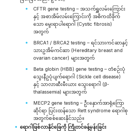
CFTR gene testing – အသက်ရှူလမ်းကြောင်း
နှင့် အစာအိမ်လမ်းကြောင်းကို အဓိကထိခိုက်
သော မွေးရာပါရောဂါ (Cystic fibrosis)
အတွက်
BRCA1 / BRCA2 testing – ရင်သားကင်ဆာနှင့်
သားဥအိမ်ကင်ဆာ (Hereditary breast and
ovarian cancer) များအတွက်
Beta globin (HBB) gene testing – တံစဉ်းပုံ
သွေးနီဥပုံပျက်ရောဂါ (Sickle cell disease)
နှင့် သာလာဆီးမီးယား သွေးရောဂါ (β-
thalassemia) များအတွက်
MECP2 gene testing – ဦးနှောက်အာရုံကြော
ဆိုင်ရာ ပြင်းထန်သော Rett syndrome ရောဂါစု
အတွက်စစ်ဆေးနိုင်သည်။
ရောဂါဖြစ်လာနိုင်ခြေကို ကြိုတင်ခန့်မှန်းခြင်း