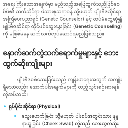
အရေးကြီးသောအချက်မှာ မည်သည့်အဖြေထွက်သည်ဖြစ်စေ
မိမိ၏ သက်ဆိုင်ရာ မိသားစုဆရာဝန် သို့မဟုတ် မျိုးဗီဇဆိုင်ရာ
အကြံပေးပညာရှင် (Genetic Counselor) နှင့် ထပ်မံတွေ့ဆုံ၍
မျိုးဗီဇဆိုင်ရာ တိုင်ပင်ဆွေးနွေးခြင်း (
Genetic Counseling
)
ကို မဖြစ်မနေ ဆက်လက်လုပ်ဆောင်ရမည်ဖြစ်သည်။
နောက်ဆက်တွဲသက်ရောက်မှုများနှင့် ဘေး
ထွက်ဆိုးကျိုးများ
မျိုးဗီဇစစ်ဆေးခြင်းသည် ကျန်းမာရေးအတွက် အကျိုး
ရှိသော်လည်း အောက်ပါအချက်များကို ထည့်သွင်းစဉ်းစားရန်
လိုအပ်သည်။
ရုပ်ပိုင်းဆိုင်ရာ (Physical)
သွေးဖောက်ခြင်း သို့မဟုတ် ပါးစပ်အတွင်းသား နမူ
နာယူခြင်း (Cheek Swab) တို့သည် ဘေးထွက်ဆိုး