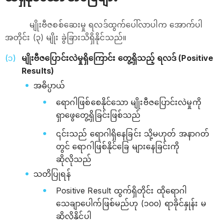
မျိုးဗီဇစစ်ဆေးမှု ရလဒ်ထွက်ပေါ်လာပါက အောက်ပါ
အတိုင်း (၃) မျိုး ခွဲခြားသိရှိနိုင်သည်။
မျိုးဗီဇပြောင်းလဲမှုရှိကြောင်း တွေ့ရှိသည့် ရလဒ် (Positive
Results)
အဓိပ္ပာယ်
ရောဂါဖြစ်စေနိုင်သော မျိုးဗီဇပြောင်းလဲမှုကို
ရှာဖွေတွေ့ရှိခြင်းဖြစ်သည်
၎င်းသည် ရောဂါရှိနေခြင်း သို့မဟုတ် အနာဂတ်
တွင် ရောဂါဖြစ်နိုင်ခြေ များနေခြင်းကို
ဆိုလိုသည်
သတိပြုရန်
Positive Result ထွက်ရှိတိုင်း ထိုရောဂါ
သေချာပေါက်ဖြစ်မည်ဟု (၁၀၀) ရာခိုင်နှုန်း မ
ဆိုလိုနိုင်ပါ