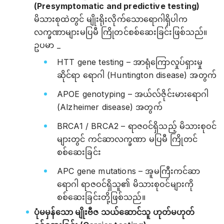
(Presymptomatic and predictive testing)
မိသားစုထဲတွင် မျိုးရိုးလိုက်သောရောဂါရှိပါက
လက္ခဏာများမပြမီ ကြိုတင်စစ်ဆေးခြင်းဖြစ်သည်။
ဥပမာ _
HTT gene testing – အာရုံကြောလှုပ်ရှားမှု
ဆိုင်ရာ ရောဂါ (Huntington disease) အတွက်
APOE genotyping – အယ်လ်ဇိုင်းမားရောဂါ
(Alzheimer disease) အတွက်
BRCA1 / BRCA2 – ရာဇဝင်ရှိသည့် မိသားစုဝင်
များတွင် ကင်ဆာလက္ခဏာ မပြမီ ကြိုတင်
စစ်ဆေးခြင်း
APC gene mutations – အူမကြီးကင်ဆာ
ရောဂါ ရာဇဝင်ရှိသူ၏ မိသားစုဝင်များကို
စစ်ဆေးခြင်းတို့ဖြစ်သည်။
ပုံမမှန်သော မျိုးဗီဇ သယ်ဆောင်သူ ဟုတ်မဟုတ်