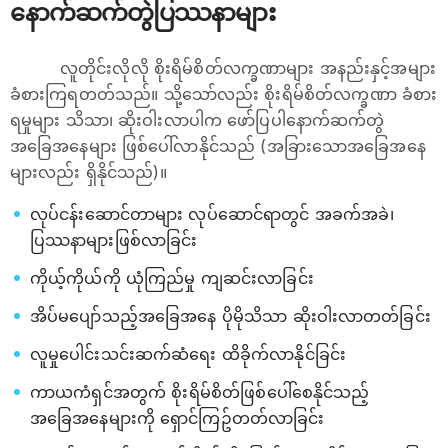
‌‌နောက်ဆက်တွဲပြဿနာများ
လူတိုင်းလိုလို စိုးရိမ်စိတ်လက္ခဏာများ အနည်းနှင့်အများ
ခံစားကြရတတ်သည်။ သို့သော်လည်း စိုးရိမ်စိတ်လက္ခဏာ ခံစား
ရမှုများ သိသာ၊ ဆိုးဝါးလာပါက ဖော်ပြပါနောက်ဆက်တွဲ
အခြေအနေများ ဖြစ်ပေါ်လာနိုင်သည် (အခြားသောအခြေအနေ
များလည်း ရှိနိုင်သည်)။
လုပ်ငန်းဆောင်တာများ လုပ်ဆောင်ရာတွင် အခက်အခဲ၊
ပြဿနာများဖြစ်လာခြင်း
ကိုယ့်ကိုယ်ကို ယုံကြည်မှု ကျဆင်းလာခြင်း
အိပ်မပျော်သည့်အခြေအနေ ပိုမိုသိသာ ဆိုးဝါးလာတတ်ခြင်း
လူမှုပေါင်းသင်းဆက်ဆံရေး ထိခိုက်လာနိုင်ခြင်း
ကာယကံရှင်အတွက် စိုးရိမ်စိတ်ဖြစ်ပေါ်စေနိုင်သည့်
အခြေအနေများကို ရှောင်ကြဥ်တတ်လာခြင်း