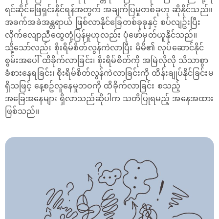
ရင်ဆိုင်ဖြေရှင်းနိုင်ရန်အတွက် အချက်ပြမှုတစ်ခုဟု ဆိုနိုင်သည်။
အခက်အခဲအန္တရာယ် ဖြစ်လာနိုင်ခြေတစ်ခုခုနှင့် စပ်လျဥ်းပြီး
လိုက်လျောညီထွေတုံ့ပြန်မှုဟုလည်း ပုံဖော်မှတ်ယူနိုင်သည်။
သို့သော်လည်း စိုးရိမ်စိတ်လွန်ကဲလာပြီး မိမိ၏ လုပ်ဆောင်နိုင်
စွမ်းအပေါ် ထိခိုက်လာခြင်း၊ စိုးရိမ်စိတ်ကို အမြဲလိုလို သိသာစွာ
ခံစားနေရခြင်း၊ စိုးရိမ်စိတ်လွန်ကဲလာခြင်းကို ထိန်းချုပ်နိုင်ခြင်းမ
ရှိသဖြင့် နေ့စဥ်လူနေမှုဘဝကို ထိခိုက်လာခြင်း စသည့်
အခြေအနေများ ရှိလာသည်ဆိုပါက သတိပြုရမည့် အနေအထား
ဖြစ်သည်။