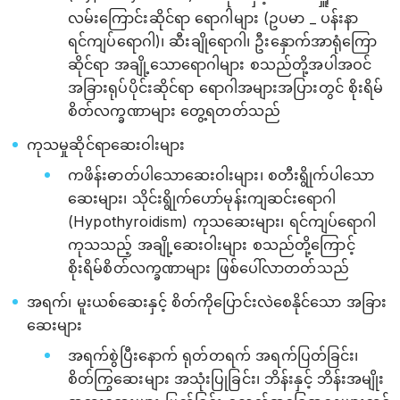
လမ်းကြောင်းဆိုင်ရာ ရောဂါများ (ဥပမာ _ ပန်းနာ
ရင်ကျပ်ရောဂါ)၊ ဆီးချိုရောဂါ၊ ဦးနှောက်အာရုံကြော
ဆိုင်ရာ အချို့သောရောဂါများ စသည်တို့အပါအဝင်
အခြားရုပ်ပိုင်းဆိုင်ရာ ရောဂါအများအပြားတွင် စိုးရိမ်
စိတ်လက္ခဏာများ တွေ့ရတတ်သည်
ကုသမှုဆိုင်ရာဆေးဝါးများ
ကဖိန်းဓာတ်ပါသောဆေးဝါးများ၊ စတီးရွိုက်ပါသော
ဆေးများ၊ သိုင်းရွိုက်ဟော်မုန်းကျဆင်းရောဂါ
(Hypothyroidism) ကုသဆေးများ၊ ရင်ကျပ်ရောဂါ
ကုသသည့် အချို့ဆေးဝါးများ စသည်တို့ကြောင့်
စိုးရိမ်စိတ်လက္ခဏာများ ဖြစ်ပေါ်လာတတ်သည်
အရက်၊ မူးယစ်ဆေးနှင့် စိတ်ကိုပြောင်းလဲစေနိုင်သော အခြား
ဆေးများ
အရက်စွဲပြီးနောက် ရုတ်တရက် အရက်ပြတ်ခြင်း၊
စိတ်ကြွဆေးများ အသုံးပြုခြင်း၊ ဘိန်းနှင့် ဘိန်းအမျိုး