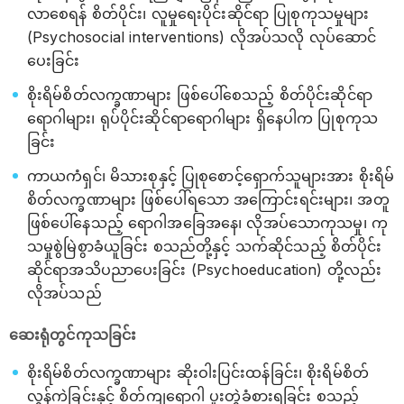
လာစေရန် စိတ်ပိုင်း၊ လူမှုရေးပိုင်းဆိုင်ရာ ပြုစုကုသမှုများ
(Psychosocial interventions) လိုအပ်သလို လုပ်ဆောင်
ပေးခြင်း
စိုးရိမ်စိတ်လက္ခဏာများ ဖြစ်ပေါ်စေသည့် စိတ်ပိုင်းဆိုင်ရာ
ရောဂါများ၊ ရုပ်ပိုင်းဆိုင်ရာရောဂါများ ရှိနေပါက ပြုစုကုသ
ခြင်း
ကာယကံရှင်၊ မိသားစုနှင့် ပြုစုစောင့်ရှောက်သူများအား စိုးရိမ်
စိတ်လက္ခဏာများ ဖြစ်ပေါ်ရသော အကြောင်းရင်းများ၊ အတူ
ဖြစ်ပေါ်နေသည့် ရောဂါအခြေအနေ၊ လိုအပ်သောကုသမှု၊ ကု
သမှုစွဲမြဲစွာခံယူခြင်း စသည်တို့နှင့် သက်ဆိုင်သည့် စိတ်ပိုင်း
ဆိုင်ရာအသိပညာပေးခြင်း (Psychoeducation) တို့လည်း
လိုအပ်သည်
ဆေးရုံတွင်ကုသခြင်း
စိုးရိမ်စိတ်လက္ခဏာများ ဆိုးဝါးပြင်းထန်ခြင်း၊ စိုးရိမ်စိတ်
လွန်ကဲခြင်းနှင့် စိတ်ကျရောဂါ ပူးတွဲခံစားရခြင်း စသည့်