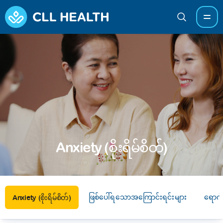
Anxiety (စိုးရိမ်စိတ်)
ဖြစ်ပေါ်ရသောအကြောင်းရင်းများ
ရောဂ
Anxiety (စိုးရိမ်စိတ်)