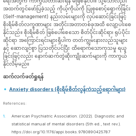
ရေးအတွက် ကာကွယ်တားဆီးရန် မဖြစ်နိုင်ပါ။ သို့သော်လည်း
အထက်တွင်ဖော်ပြခဲ့သည့် ကိုယ့်ကိုယ်ကို ပြုစုစောင့်ရှောက်ခြင်း
(Self-management) နည်းလမ်းများကို လုပ်ဆောင်ခြင်းဖြင့်
စိုးရိမ်စိတ်လက္ခဏာများ အတိုင်းအတာတစ်ခုအထိ လျော့ပါးစေ
နိုင်သည်။ စိုးရိမ်စိတ် ဖြစ်ပေါ်စေသော စိတ်ပိုင်းဆိုင်ရာ၊ ရုပ်ပိုင်း
ဆိုင်ရာ အကြောင်းရင်းများရှိပါက တတ်ကျွမ်းနားလည်သူများ
နှင့် ဆောလျင်စွာ ပြသတိုင်ပင်ပြီး ထိရောက်သောကုသမှု ရယူ
ခြင်းဖြင့်လည်း နောက်ဆက်တွဲဆိုးကျိုးဆက်များကို ကာကွယ်
နိုင်လိမ့်မည်။
ဆက်လက်ဖတ်ရှုရန်
Anxiety disorders (စိုးရိမ်စိတ်လွန်ကဲသည့်ရောဂါများ)
References:
American Psychiatric Association. (2022).
Diagnostic and
statistical manual of mental disorders
(5th ed., text rev.).
https://doi.org/10.1176/appi.books.9780890425787