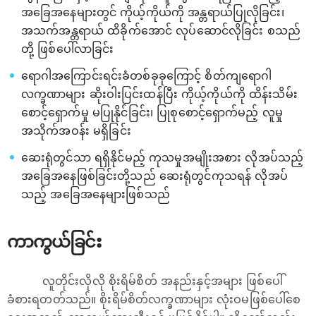
အခြေအနေများတွင် ကိုယ့်ကိုယ်ကို အန္တရာယ်ပြုလိုခြင်း၊
အသက်အန္တရာယ် ထိခိုက်အောင် လုပ်ဆောင်လိုခြင်း စသည်
တို့ ဖြစ်ပေါ်လာခြင်း
ရောဂါအကြောင်းရင်းခံတစ်ခုခုကြောင့် စိတ်ကျရောဂါ
လက္ခဏာများ ဆိုးဝါးပြင်းထန်ပြီး ကိုယ့်ကိုယ်ကို ထိန်းသိမ်း
စောင့်ရှောက်မှု မပြုနိုင်ခြင်း၊ ပြုစုစောင့်ရှောက်မည့် လူမှု
အသိုက်အဝန်း မရှိခြင်း
ဆေးရုံတွင်သာ ရရှိနိုင်မည့် ကုသမှုအမျိုးအစား လိုအပ်သည့်
အခြေအနေဖြစ်ခြင်းတို့သည် ဆေးရုံတွင်ကုသရန် လိုအပ်
သည့် အခြေအနေများဖြစ်သည်
ကာကွယ်ခြင်း
လူတိုင်းလိုလို စိုးရိမ်စိတ် အနည်းနှင့်အများ ဖြစ်ပေါ်
ခံစားရတတ်သည်။ စိုးရိမ်စိတ်လက္ခဏာများ လုံးဝမဖြစ်ပေါ်စေ