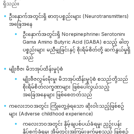
ရှိသည်။
ဦးနှောက်အတွင်းရှိ ဓာတုပစ္စည်းများ (Neurotransmitters)
အခြေအနေ
ဦးနှောက်အတွင်းရှိ Norepinephrine၊ Serotonin၊
Gama Amino Butyric Acid (GABA) စသည့် ဓါတု
ပစ္စည်းများ မညီမျှခြင်းနှင့် စိုးရိမ်စိတ်တို့ ဆက်နွှယ်မှုရှိ
သည်
မျိုးဗီဇ၊ မိဘအုပ်ထိန်းမှုပုံစံ
မျိုးဗီဇလွှမ်းမိုးမှု၊ မိဘအုပ်ထိန်းမှုပုံစံ စသည်တို့သည်
စိုးရိမ်စိတ်လက္ခဏာများ ဖြစ်ပေါ်လွယ်သည့်
အခြေအနေများ ဖြစ်စေတတ်သည်
ကလေးဘဝအတွင်း ကြုံတွေ့ခဲ့ရသော ဆိုးဝါးသည့်ဖြစ်စဥ်
များ (Adverse childhood experience)
ကလေးဘဝအတွင်း နှိမ့်ချပစ်ပယ်ခံရမှု၊ ညှဥ်းပန်း
နှိပ်စက်ခံရမှု၊ အိမ်တွင်းအကြမ်းဖက်မှုစသည့် ဖြစ်စဥ်