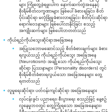
များ ကြုံတွေ့ခဲ့ရဖူးပါက နောက်ဆက်တွဲအနေနှင့်
စိုးရိမ်စိတ်လက္ခဏာများ ဖြစ်ပေါ် ခံစားရခြင်း၊ စိတ်
ပိုင်းဆိုင်ရာ မလုံခြုံမှုခံစားလာရခြင်း၊ စိတ်ပိုင်းဆိုင်ရာ
ရောဂါဝေဒနာများ ဖြစ်ပေါ်လာနိုင်ခြင်း စသည့်
အကျိုးဆက်များ ဖြစ်ပေါ်လာတတ်သည်
ကိုယ်ရည်ကိုယ်သွေးဆိုင်ရာအခြေအနေ
အပြုသဘောမဆောင်သည့် စိတ်ခံစားချက်များ ခံစား
ရလွယ်သည့် ကိုယ်ရည်ကိုယ်သွေး အခြေအနေ
(Neuroticism)၊ အချို့သော ကိုယ်ရည်ကိုယ်သွေး
ဆိုင်ရာ ပြဿနာများ (Personality disorders) တွင်
စိုးရိမ်စိတ်ခံစားရလွယ်သော အခြေအနေများ တွေ့
ရတတ်သည်
လူမှုရေးဆိုင်ရာ၊ ပတ်ဝန်းကျင်ဆိုင်ရာ အခြေအနေများ
လုပ်ငန်းခွင်၊ ပညာရေး၊ စီးပွားရေး စသည်ဖြင့် နေ့စဥ်
လူနေမှုဘဝတွင် တွေ့ကြုံရသော အခြေအနေများ၊