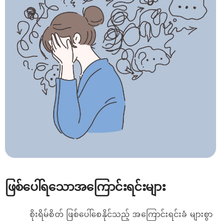
ဖြစ်ပေါ်ရသောအကြောင်းရင်းများ
စိုးရိမ်စိတ် ဖြစ်ပေါ်စေနိုင်သည့် အကြောင်းရင်းခံ များစွာ