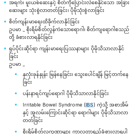
အရက်၊ မူးယစ်ဆေးနှင့် စိတ်ကိုပြောင်းလဲစေနိုင်သော အခြား
ဆေးများ သုံးစွဲလာတတ်ခြင်း၊ ပိုမိုသုံးစွဲလာခြင်း
စိတ်ကျန်းမာရေးထိခိုက်လာနိုင်ခြင်း
ဥပမာ _ စိုးရိမ်စိတ်လွန်ကဲသောရောဂါ၊ စိတ်ကျရောဂါစသည်
တို့ ခံစားလာရနိုင်ခြင်း
ရုပ်ပိုင်းဆိုင်ရာ ကျန်းမာရေးပြဿနာများ ပိုမိုသိသာလာနိုင်
ခြင်း
ဥပမာ _
နှလုံးခုန်နှုန်း မြန်နေခြင်း၊ သွေးပေါင်ချိန် မြင့်တက်နေ
ခြင်း
ပန်းနာရင်ကျပ်ရောဂါ ပိုမိုသိသာလာနိုင်ခြင်း
Irritable Bowel Syndrome (
IBS
) ကဲ့သို့ အစာအိမ်
နှင့် အူလမ်းကြောင်းဆိုင်ရာ ရောဂါများ ပိုမိုသိသာလာ
တတ်ခြင်း
စိုးရိမ်စိတ်လက္ခဏာများ ကာလတာရှည်ခံစားလာရပါ