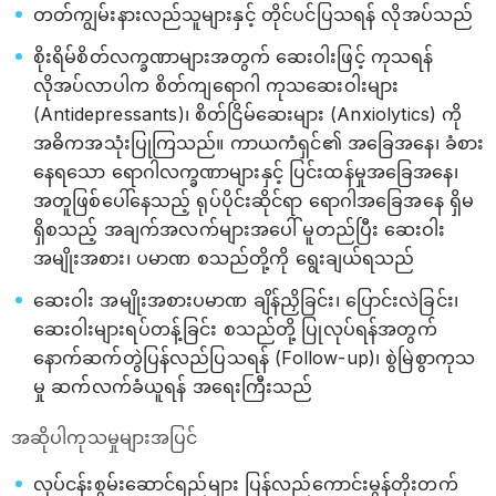
တတ်ကျွမ်းနားလည်သူများနှင့် တိုင်ပင်ပြသရန် လိုအပ်သည်
စိုးရိမ်စိတ်လက္ခဏာများအတွက် ဆေးဝါးဖြင့် ကုသရန်
လိုအပ်လာပါက စိတ်ကျရောဂါ ကုသဆေးဝါးများ
(Antidepressants)၊ စိတ်ငြိမ်ဆေးများ (Anxiolytics) ကို
အဓိကအသုံးပြုကြသည်။ ကာယကံရှင်၏ အခြေအနေ၊ ခံစား
နေရသော ရောဂါလက္ခဏာများနှင့် ပြင်းထန်မှုအခြေအနေ၊
အတူဖြစ်ပေါ်နေသည့် ရုပ်ပိုင်းဆိုင်ရာ ရောဂါအခြေအနေ ရှိမ
ရှိစသည့် အချက်အလက်များအပေါ် မူတည်ပြီး ဆေးဝါး
အမျိုးအစား၊ ပမာဏ စသည်တို့ကို ရွေးချယ်ရသည်
ဆေးဝါး အမျိုးအစားပမာဏ ချိန်ညှိခြင်း၊ ပြောင်းလဲခြင်း၊
ဆေးဝါးများရပ်တန့်ခြင်း စသည်တို့ ပြုလုပ်ရန်အတွက်
နောက်ဆက်တွဲပြန်လည်ပြသရန် (Follow-up)၊ စွဲမြဲစွာကုသ
မှု ဆက်လက်ခံယူရန် အရေးကြီးသည်
အဆိုပါကုသမှုများအပြင်
လုပ်ငန်းစွမ်းဆောင်ရည်များ ပြန်လည်ကောင်းမွန်တိုးတက်