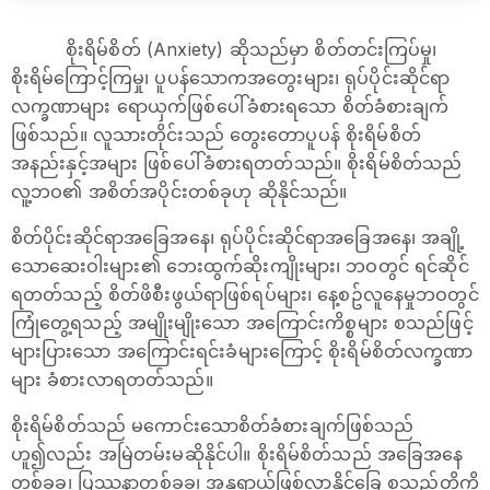
စိုးရိမ်စိတ် (Anxiety) ဆိုသည်မှာ စိတ်တင်းကြပ်မှု၊
စိုးရိမ်ကြောင့်ကြမှု၊ ပူပန်သောကအတွေးများ၊ ရုပ်ပိုင်းဆိုင်ရာ
လက္ခဏာများ ရောယှက်ဖြစ်ပေါ်ခံစားရသော စိတ်ခံစားချက်
ဖြစ်သည်။ လူသားတိုင်းသည် တွေးတောပူပန် စိုးရိမ်စိတ်
အနည်းနှင့်အများ ဖြစ်ပေါ်ခံစားရတတ်သည်။ စိုးရိမ်စိတ်သည်
လူ့ဘဝ၏ အစိတ်အပိုင်းတစ်ခုဟု ဆိုနိုင်သည်။
စိတ်ပိုင်းဆိုင်ရာအခြေအနေ၊ ရုပ်ပိုင်းဆိုင်ရာအခြေအနေ၊ အချို့
သောဆေးဝါးများ၏ ဘေးထွက်ဆိုးကျိုးများ၊ ဘဝတွင် ရင်ဆိုင်
ရတတ်သည့် စိတ်ဖိစီးဖွယ်ရာဖြစ်ရပ်များ၊ နေ့စဥ်လူနေမှုဘဝတွင်
ကြုံတွေ့ရသည့် အမျိုးမျိုးသော အကြောင်းကိစ္စများ စသည်ဖြင့်
များပြားသော အကြောင်းရင်းခံများကြောင့် စိုးရိမ်စိတ်လက္ခဏာ
များ ခံစားလာရတတ်သည်။
စိုးရိမ်စိတ်သည် မကောင်းသောစိတ်ခံစားချက်ဖြစ်သည်
ဟူ၍လည်း အမြဲတမ်းမဆိုနိုင်ပါ။ စိုးရိမ်စိတ်သည် အခြေအနေ
တစ်ခုခု၊ ပြဿနာတစ်ခုခု၊ အန္တရာယ်ဖြစ်လာနိုင်ခြေ စသည်တို့ကို