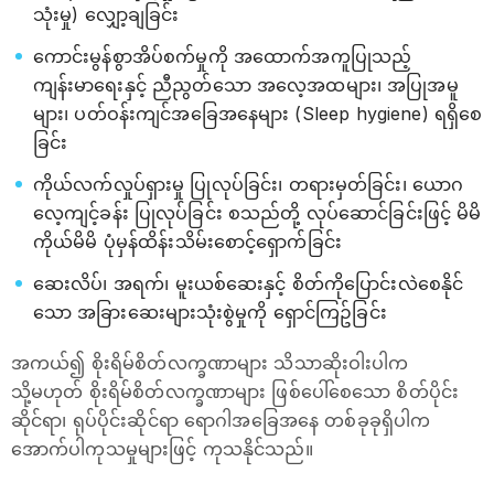
သုံးမှု) လျှော့ချခြင်း
ကောင်းမွန်စွာအိပ်စက်မှုကို အထောက်အကူပြုသည့်
ကျန်းမာရေးနှင့် ညီညွတ်သော အလေ့အထများ၊ အပြုအမူ
များ၊ ပတ်ဝန်းကျင်အခြေအနေများ (Sleep hygiene) ရရှိစေ
ခြင်း
ကိုယ်လက်လှုပ်ရှားမှု ပြုလုပ်ခြင်း၊ တရားမှတ်ခြင်း၊ ယောဂ
လေ့ကျင့်ခန်း ပြုလုပ်ခြင်း စသည်တို့ လုပ်ဆောင်ခြင်းဖြင့် မိမိ
ကိုယ်မိမိ ပုံမှန်ထိန်းသိမ်းစောင့်ရှောက်ခြင်း
ဆေးလိပ်၊ အရက်၊ မူးယစ်ဆေးနှင့် စိတ်ကိုပြောင်းလဲစေနိုင်
သော အခြားဆေးများသုံးစွဲမှုကို ရှောင်ကြဥ်ခြင်း
အကယ်၍ စိုးရိမ်စိတ်လက္ခဏာများ သိသာဆိုးဝါးပါက
သို့မဟုတ် စိုးရိမ်စိတ်လက္ခဏာများ ဖြစ်ပေါ်စေသော စိတ်ပိုင်း
ဆိုင်ရာ၊ ရုပ်ပိုင်းဆိုင်ရာ ရောဂါအခြေအနေ တစ်ခုခုရှိပါက
အောက်ပါကုသမှုများဖြင့် ကုသနိုင်သည်။