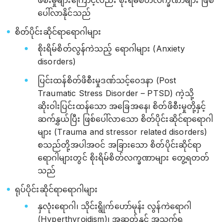
ဖိစီးမှုများကြောင့်လည်း စိုးရိမ်စိတ်လက္ခဏာများ ဖြစ်
ပေါ်လာနိုင်သည်
စိတ်ပိုင်းဆိုင်ရာရောဂါများ
စိုးရိမ်စိတ်လွန်ကဲသည့် ရောဂါများ (Anxiety
disorders)
ပြင်းထန်စိတ်ဖိစီးမှုဒဏ်သင့်ဝေဒနာ (Post
Traumatic Stress Disorder – PTSD) ကဲ့သို့
ဆိုးဝါးပြင်းထန်သော အခြေအနေ၊ စိတ်ဖိစီးမှုတို့နှင့်
ဆက်နွှယ်ပြီး ဖြစ်ပေါ်လာသော စိတ်ပိုင်းဆိုင်ရာရောဂါ
များ (Trauma and stressor related disorders)
စသည်တို့အပါအဝင် အခြားသော စိတ်ပိုင်းဆိုင်ရာ
ရောဂါများတွင် စိုးရိမ်စိတ်လက္ခဏာများ တွေ့ရတတ်
သည်
ရုပ်ပိုင်းဆိုင်ရာရောဂါများ
နှလုံးရောဂါ၊ သိုင်းရွိုက်ဟော်မုန်း လွန်ကဲရောဂါ
(Hyperthyroidism)၊ အဆုတ်နှင့် အသက်ရှူ