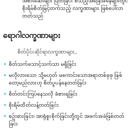
အစားဆေးများ ပြတ်ခြင်း စသည့်အခြေအနေများတွင်
စိုးရိမ်စိတ်မြင့်တက်သည့် လက္ခဏာများ ဖြစ်ပေါ်လာ
တတ်သည်
ရောဂါလက္ခဏာများ
စိတ်ပိုင်းဆိုင်ရာလက္ခဏာများ_
စိတ်သက်သောင့်သက်သာ မရှိခြင်း
မလိုလားသော သို့မဟုတ် မကောင်းသောအရာတစ်ခုခု ဖြစ်
တော့မည်လားဟု စိတ်ပူပန်နေတတ်ခြင်း
စိတ်တင်းကြပ်နေသလို ခံစားရခြင်း
စိုးရိမ်ထိတ်လန့်တတ်ခြင်း
စဥ်းစားခြင်း၊ အာရုံစူးစိုက်ခြင်းတို့တွင် အခက်အခဲဖြစ်တတ်
ခြင်း