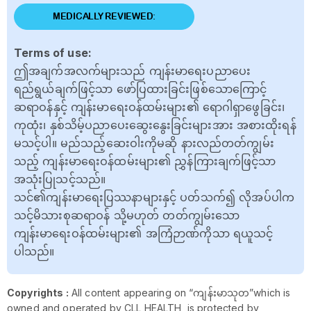
MEDICALLY REVIEWED:
Terms of use:
ဤအချက်အလက်များသည် ကျန်းမာရေးပညာပေး
ရည်ရွယ်ချက်ဖြင့်သာ ဖော်ပြထားခြင်းဖြစ်သောကြောင့်
ဆရာဝန်နှင့် ကျန်းမာရေးဝန်ထမ်းများ၏ ရောဂါရှာဖွေခြင်း၊
ကုထုံး၊ နှစ်သိမ့်ပညာပေးဆွေးနွေးခြင်းများအား အစားထိုးရန်
မသင့်ပါ။ မည်သည့်ဆေးဝါးကိုမဆို နားလည်တတ်ကျွမ်း
သည့် ကျန်းမာရေးဝန်ထမ်းများ၏ ညွှန်ကြားချက်ဖြင့်သာ
အသုံးပြုသင့်သည်။
သင်၏ကျန်းမာရေးပြဿနာများနှင့် ပတ်သက်၍ လိုအပ်ပါက
သင့်မိသားစုဆရာဝန် သို့မဟုတ် တတ်ကျွမ်းသော
ကျန်းမာရေးဝန်ထမ်းများ၏ အကြံဉာဏ်ကိုသာ ရယူသင့်
ပါသည်။
Copyrights :
All content appearing on “ကျန်းမာသုတ”which is
owned and operated by CLL HEALTH, is protected by