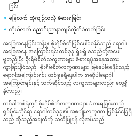
ခြင်း
ခြေလက် ထုံကျဥ်သလို ခံစားရခြင်း
ကိုယ်လက် ညောင်းညာနာကျင်ကိုက်ခဲတတ်ခြင်း
အခြေအနေပြင်းထန်မှု၊ စိုးရိမ်စိတ်ဖြစ်ပေါ်စေနိုင်သည့် ရောဂါ၊
အခြေအနေ အကြောင်းရင်းတစ်ခုခု ရှိမရှိ စသည်တို့အပေါ်
မူတည်ပြီး စိုးရိမ်စိတ်လက္ခဏာများ ခံစားရပုံအနေအထား
ကွာခြားနိုင်သည်။ စိုးရိမ်စိတ်လက္ခဏာများ ဖြစ်ပေါ်စေနိုင်သည့်
ရောဂါအကြောင်းရင်း တစ်ခုခုရှိနေပါက အဆိုပါရောဂါ
အကြောင်းရင်းနှင့် သက်ဆိုင်သည့် လက္ခဏာများလည်း တွေ့ရှိ
နိုင်သည်။
တစ်ခါတစ်ရံတွင် စိုးရိမ်စိတ်လက္ခဏာများ ခံစားရခြင်းသည်
ရုပ်ပိုင်းဆိုင်ရာ ရောဂါတစ်ခုခု၏ အစပျိုးလက္ခဏာ ဖြစ်နိုင်ခြေရှိ
သည် ဆိုသည့်အချက်ကို သတိပြုရန် လိုအပ်သည်။