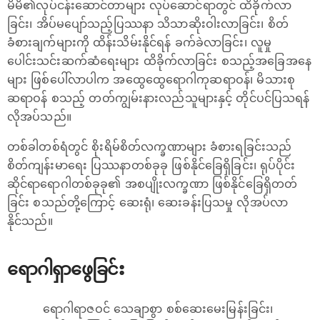
မိမိ၏လုပ်ငန်းဆောင်တာများ လုပ်ဆောင်ရာတွင် ထိခိုက်လာ
ခြင်း၊ အိပ်မပျော်သည့်ပြဿနာ သိသာဆိုးဝါးလာခြင်း၊ စိတ်
ခံစားချက်များကို ထိန်းသိမ်းနိုင်ရန် ခက်ခဲလာခြင်း၊ လူမှု
ပေါင်းသင်းဆက်ဆံရေးများ ထိခိုက်လာခြင်း စသည့်အခြေအနေ
များ ဖြစ်ပေါ်လာပါက အထွေထွေရောဂါကုဆရာဝန်၊ မိသားစု
ဆရာဝန် စသည့် တတ်ကျွမ်းနားလည်သူများနှင့် တိုင်ပင်ပြသရန်
လိုအပ်သည်။
တစ်ခါတစ်ရံတွင် စိုးရိမ်စိတ်လက္ခဏာများ ခံစားရခြင်းသည်
စိတ်ကျန်းမာရေး ပြဿနာတစ်ခုခု ဖြစ်နိုင်ခြေရှိခြင်း၊ ရုပ်ပိုင်း
ဆိုင်ရာရောဂါတစ်ခုခု၏ အစပျိုးလက္ခဏာ ဖြစ်နိုင်ခြေရှိတတ်
ခြင်း စသည်တို့ကြောင့် ဆေးရုံ၊ ဆေးခန်းပြသမှု လိုအပ်လာ
နိုင်သည်။
ရောဂါရှာဖွေခြင်း
ရောဂါရာဇဝင် သေချာစွာ စစ်ဆေးမေးမြန်းခြင်း၊