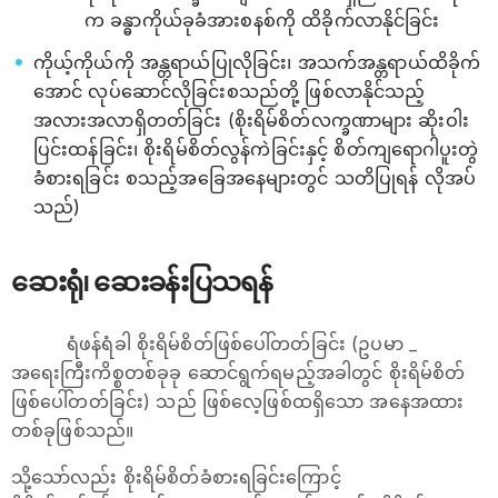
က ခန္ဓာကိုယ်ခုခံအားစနစ်ကို ထိခိုက်လာနိုင်ခြင်း
ကိုယ့်ကိုယ်ကို အန္တရာယ်ပြုလိုခြင်း၊ အသက်အန္တရာယ်ထိခိုက်
အောင် လုပ်ဆောင်လိုခြင်းစသည်တို့ ဖြစ်လာနိုင်သည့်
အလားအလာရှိတတ်ခြင်း (စိုးရိမ်စိတ်လက္ခဏာများ ဆိုးဝါး
ပြင်းထန်ခြင်း၊ စိုးရိမ်စိတ်လွန်ကဲခြင်းနှင့် စိတ်ကျရောဂါပူးတွဲ
ခံစားရခြင်း စသည့်အခြေအနေများတွင် သတိပြုရန် လိုအပ်
သည်)
ဆေးရုံ၊ ဆေးခန်းပြသရန်
ရံဖန်ရံခါ စိုးရိမ်စိတ်ဖြစ်ပေါ်တတ်ခြင်း (ဥပမာ _
အရေးကြီးကိစ္စတစ်ခုခု ဆောင်ရွက်ရမည့်အခါတွင် စိုးရိမ်စိတ်
ဖြစ်ပေါ်တတ်ခြင်း) သည် ဖြစ်လေ့ဖြစ်ထရှိသော အနေအထား
တစ်ခုဖြစ်သည်။
သို့သော်လည်း စိုးရိမ်စိတ်ခံစားရခြင်းကြောင့်