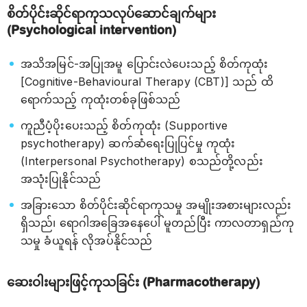
စိတ်ပိုင်းဆိုင်ရာကုသလုပ်ဆောင်ချက်များ
(Psychological intervention)
အသိအမြင်-အပြုအမူ ပြောင်းလဲပေးသည့် စိတ်ကုထုံး
[Cognitive-Behavioural Therapy (CBT)] သည် ထိ
ရောက်သည့် ကုထုံးတစ်ခုဖြစ်သည်
ကူညီပံ့ပိုးပေးသည့် စိတ်ကုထုံး (Supportive
psychotherapy) ဆက်ဆံရေးပြုပြင်မှု ကုထုံး
(Interpersonal Psychotherapy) စသည်တို့လည်း
အသုံးပြုနိုင်သည်
အခြားသော စိတ်ပိုင်းဆိုင်ရာကုသမှု အမျိုးအစားများလည်း
ရှိသည်၊ ရောဂါအခြေအနေပေါ် မူတည်ပြီး ကာလတာရှည်ကု
သမှု ခံယူရန် လိုအပ်နိုင်သည်
ဆေးဝါးများဖြင့်ကုသခြင်း (Pharmacotherapy)