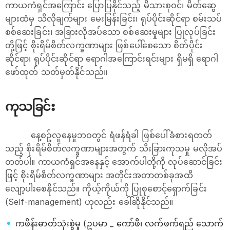
ကာယကံရှင်အကြောင်း ပြောပြနိုင်သည့် မိသားစုဝင်၊ မိတ်ဆွေ
များထံမှ သိလိုချက်များ မေးမြန်းခြင်း၊ ရုပ်ပိုင်းဆိုင်ရာ စမ်းသပ်
စစ်ဆေးခြင်း၊ အခြားလိုအပ်သော စစ်ဆေးမှုများ ပြုလုပ်ခြင်း
တို့ဖြင့် စိုးရိမ်စိတ်လက္ခဏာများ ဖြစ်ပေါ်စေသော စိတ်ပိုင်း
ဆိုင်ရာ၊ ရုပ်ပိုင်းဆိုင်ရာ ရောဂါအကြောင်းရင်းများ ရှိမရှိ ရောဂါ
ဖော်ထုတ် သတ်မှတ်နိုင်သည်။
ကုသခြင်း
နေ့စဥ်လူနေမှုဘဝတွင် ရံဖန်ရံခါ ဖြစ်ပေါ်ခံစားရတတ်
သည့် စိုးရိမ်စိတ်လက္ခဏာများအတွက် သီးခြားကုသမှု မလိုအပ်
တတ်ပါ။ ကာယကံရှင်အနေနှင့် အောက်ပါတို့ကို လုပ်ဆောင်ခြင်း
ဖြင့် စိုးရိမ်စိတ်လက္ခဏာများ အတိုင်းအတာတစ်ခုအထိ
လျော့ပါးစေနိုင်သည်။ ကိုယ့်ကိုယ်ကို ပြုစုစောင့်ရှောက်ခြင်း
(Self-management) ဟုလည်း ခေါ်ဆိုနိုင်သည်။
ကဖိန်းဓာတ်သုံးစွဲမှု (ဥပမာ _ ကော်ဖီ၊ လက်ဖက်ရည် ‌သောက်