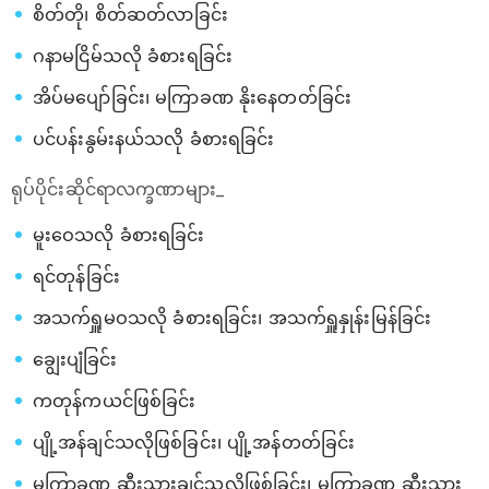
စိတ်တို၊ စိတ်ဆတ်လာခြင်း
ဂနာမငြိမ်သလို ခံစားရခြင်း
အိပ်မပျော်ခြင်း၊ မကြာခဏ နိုးနေတတ်ခြင်း
ပင်ပန်းနွမ်းနယ်သလို ခံစားရခြင်း
ရုပ်ပိုင်းဆိုင်ရာလက္ခဏာများ_
မူးဝေသလို ခံစားရခြင်း
ရင်တုန်ခြင်း
အသက်ရှူမဝသလို ခံစားရခြင်း၊ အသက်ရှူနှုန်းမြန်ခြင်း
ချွေးပျံခြင်း
ကတုန်ကယင်ဖြစ်ခြင်း
ပျို့အန်ချင်သလိုဖြစ်ခြင်း၊ ပျို့အန်တတ်ခြင်း
မကြာခဏ ဆီးသွားချင်သလိုဖြစ်ခြင်း၊ မကြာခဏ ဆီးသွား