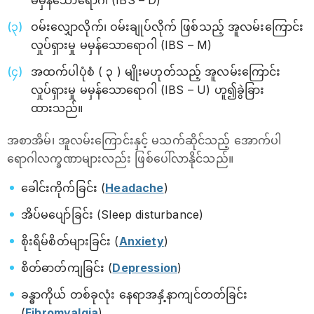
မမှန်သောရောဂါ (IBS – D)
ဝမ်းလျှောလိုက်၊ ဝမ်းချုပ်လိုက် ဖြစ်သည့် အူလမ်းကြောင်း
လှုပ်ရှားမှု မမှန်သောရောဂါ (IBS – M)
အထက်ပါပုံစံ ( ၃ ) မျိုးမဟုတ်သည့် အူလမ်းကြောင်း
လှုပ်ရှားမှု မမှန်သောရောဂါ (IBS – U) ဟူ၍ခွဲခြား
ထားသည်။
အစာအိမ်၊ အူလမ်းကြောင်းနှင့် မသက်ဆိုင်သည့် အောက်ပါ
ရောဂါလက္ခဏာများလည်း ဖြစ်ပေါ်လာနိုင်သည်။
ခေါင်းကိုက်ခြင်း (
Headache
)
အိပ်မပျော်ခြင်း (Sleep disturbance)
စိုးရိမ်စိတ်များခြင်း (
Anxiety
)
စိတ်ဓာတ်ကျခြင်း (
Depression
)
ခန္ဓာကိုယ် တစ်ခုလုံး နေရာအနှံ့နာကျင်တတ်ခြင်း
(
Fibromyalgia
)