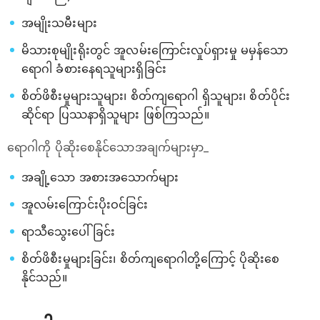
အမျိုးသမီးများ
မိသားစုမျိုးရိုးတွင် အူလမ်းကြောင်းလှုပ်ရှားမှု မမှန်သော
ရောဂါ ခံစားနေရသူများရှိခြင်း
စိတ်ဖိစီးမှုများသူများ၊ စိတ်ကျရောဂါ ရှိသူများ၊ စိတ်ပိုင်း
ဆိုင်ရာ ပြဿနာရှိသူများ ဖြစ်ကြသည်။
ရောဂါကို ပိုဆိုးစေနိုင်သောအချက်များမှာ_
အချို့သော အစားအသောက်များ
အူလမ်းကြောင်းပိုးဝင်ခြင်း
ရာသီသွေးပေါ်ခြင်း
စိတ်ဖိစီးမှုများခြင်း၊ စိတ်ကျရောဂါတို့ကြောင့် ပိုဆိုးစေ
နိုင်သည်။