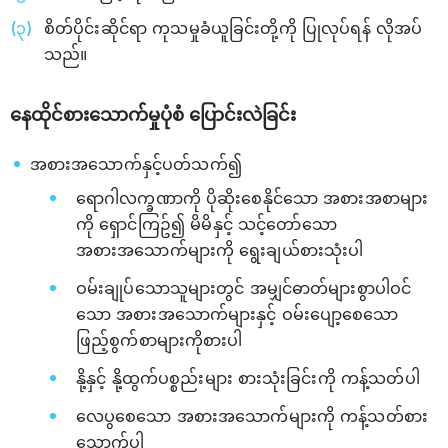
စိတ်ပိုင်းဆိုင်ရာ ကုသမှုခံယူခြင်းတို့ကို ပြုလုပ်ရန် လိုအပ်
သည်။
နေထိုင်စားသောက်မှုပုံစံ ပြောင်းလဲခြင်း
အစားအသောက်နှင့်ပတ်သက်၍
ရောဂါလက္ခဏာကို ပိုဆိုးစေနိုင်သော အစားအစာများ
ကို ရှောင်ကြဥ်၍ မိမိနှင့် သင့်တော်သော
အစားအသောက်များကို ရွေးချယ်စားသုံးပါ
ဝမ်းချုပ်သောသူများတွင် အမျှင်ဓာတ်များစွာပါဝင်
သော အစားအသောက်များနှင့် ဝမ်းပျော့စေသော
ဖြည့်စွက်စာများကိုစားပါ
နို့နှင့် နို့ထွက်ပစ္စည်းများ စားသုံးခြင်းကို ကန့်သတ်ပါ
လေပွစေသော အစားအသောက်များကို ကန့်သတ်စား
သောက်ပါ