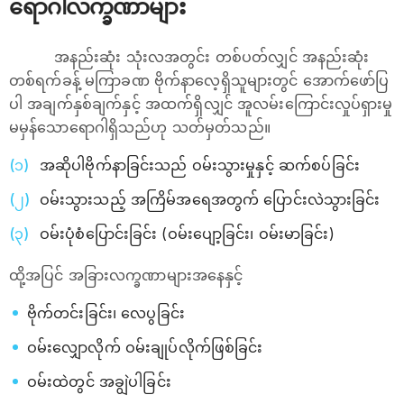
ရောဂါလက္ခဏာများ
အနည်းဆုံး သုံးလအတွင်း တစ်ပတ်လျှင် အနည်းဆုံး
တစ်ရက်ခန့် မကြာခဏ ဗိုက်နာလေ့ရှိသူများတွင် အောက်ဖော်ပြ
ပါ အချက်နှစ်ချက်နှင့် အထက်ရှိလျှင် အူလမ်းကြောင်းလှုပ်ရှားမှု
မမှန်သော‌ရောဂါရှိသည်ဟု သတ်မှတ်သည်။
အဆိုပါဗိုက်နာခြင်းသည် ဝမ်းသွားမှုနှင့် ဆက်စပ်ခြင်း
ဝမ်းသွားသည့် အကြိမ်အရေအတွက် ပြောင်းလဲသွားခြင်း
ဝမ်းပုံစံပြောင်းခြင်း (ဝမ်းပျော့ခြင်း၊ ဝမ်းမာခြင်း)
ထို့အပြင် အခြားလက္ခဏာများအနေနှင့်
ဗိုက်တင်းခြင်း၊ လေပွခြင်း
ဝမ်းလျှောလိုက် ဝမ်းချုပ်လိုက်ဖြစ်ခြင်း
ဝမ်းထဲတွင် အချွဲပါခြင်း