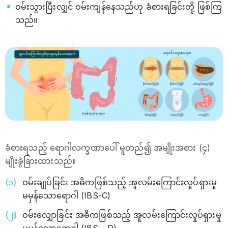
ဝမ်းသွားပြီးလျှင် ဝမ်းကျန်နေသည်ဟု ခံစားရခြင်းတို့ ဖြစ်ကြ
သည်။
ခံစားရသည့် ရောဂါလက္ခဏာပေါ် မူတည်၍ အမျိုးအစား (၄)
မျိုးခွဲခြားထားသည်။
ဝမ်းချုပ်ခြင်း အဓိကဖြစ်သည့် အူလမ်းကြောင်းလှုပ်ရှားမှု
မမှန်သောရောဂါ (IBS-C)
ဝမ်းလျှောခြင်း အဓိကဖြစ်သည့် အူလမ်းကြောင်းလှုပ်ရှားမှု