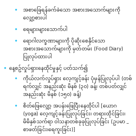
အစာခြေရန်ခက်ခဲသော အစားအသောက်များကို
လျှော့စားပါ
ရေများများသောက်ပါ
ရောဂါလက္ခဏာများကို ပိုဆိုးစေနိုင်သော
အစားအသောက်များကို မှတ်တမ်း (Food Diary)
ပြုလုပ်ထားပါ
နေ့စဥ်လှုပ်ရှားနေထိုင်မှုနှင့် ပတ်သက်၍
ကိုယ်လက်လှုပ်ရှား လေ့ကျင့်ခန်း ပုံမှန်ပြုလုပ်ပါ (တစ်
ရက်လျှင် အနည်းဆုံး မိနစ် (၃၀) ခန့်၊ တစ်ပတ်လျှင်
အနည်းဆုံး မိနစ် (၁၅၀) ခန့်)
စိတ်ဖြေလျှော့ အပန်းဖြေပြီးနေထိုင်ပါ [ယောဂ
(yoga) လေ့ကျင့်ခန်းပြုလုပ်ခြင်း၊ တရားထိုင်ခြင်း၊
မိမိနှစ်သက်ရာ ဝါသနာတစ်ခုခုပြုလုပ်ခြင်း (ဥပမာ _
စာဖတ်ခြင်း၊ရေကူးခြင်း)]