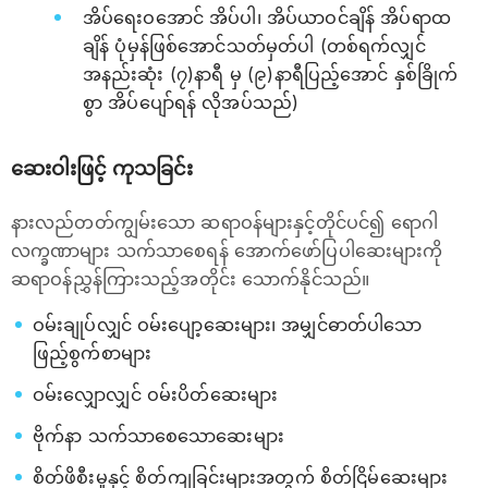
အိပ်ရေးဝအောင် အိပ်ပါ၊ အိပ်ယာဝင်ချိန် အိပ်ရာထ
ချိန် ပုံမှန်ဖြစ်အောင်သတ်မှတ်ပါ (တစ်ရက်လျှင်
အနည်းဆုံး (၇)နာရီ မှ (၉)နာရီပြည့်အောင် နှစ်ခြိုက်
စွာ အိပ်ပျော်ရန် လိုအပ်သည်)
ဆေးဝါးဖြင့် ကုသခြင်း
နားလည်တတ်ကျွမ်းသော ဆရာဝန်များနှင့်တိုင်ပင်၍ ရောဂါ
လက္ခဏာများ သက်သာစေရန် အောက်ဖော်ပြပါဆေးများကို
ဆရာဝန်ညွှန်ကြားသည့်အတိုင်း သောက်နိုင်သည်။
ဝမ်းချုပ်လျှင် ဝမ်းပျော့ဆေးများ၊ အမျှင်ဓာတ်ပါသော
ဖြည့်စွက်စာများ
ဝမ်းလျှောလျှင် ဝမ်းပိတ်ဆေးများ
ဗိုက်နာ သက်သာစေသောဆေးများ
စိတ်ဖိစီးမှုနှင့် စိတ်ကျခြင်းများအတွက် စိတ်ငြိမ်ဆေးများ