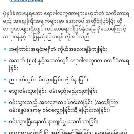
ပုံမှန်ခံစားနေရသော ရောဂါလက္ခဏာများမဟုတ်ဘဲ သတိထားရ
မည့် အရေးကြီးအချက်များမှာ အောက်ပါအတိုင်းဖြစ်ပြီး ထို
လက္ခဏာများရှိလျှင် ကင်ဆာရောဂါဖြစ်နိုင်ခြေ ရှိသောကြောင့်
ဆရာဝန်နှင့် အမြန်ဆုံးပြသရန် လိုအပ်သည်။
အကြောင်းအရင်းမရှိဘဲ ကိုယ်အလေးချိန်ကျခြင်း
အသက် (၅၀) နှင့်အထက်တွင် ရောဂါလက္ခဏာ စတင်ခံစားရ
ခြင်း
ညဘက်တွင် ဝမ်းသွားခြင်း၊ ဗိုက်နာခြင်း
သွေးဝမ်းသွားခြင်း၊ ဝမ်းမည်းမည်းသွားခြင်း
ဝမ်းသွားသည့် အလေ့အထပြောင်းလဲခြင်း (အတန်ကြာ
ဝမ်းချုပ်နေရာမှ ဝမ်းလျှောခြင်းသို့ ပြောင်းလဲခြင်း)
ဝမ်းသွားပြီးနောက် နာကျင်မှု မသက်သာခြင်း
သွေးအားနည်း၍ ဖြူဖတ်ဖြူရော်ဖြစ်ခြင်း၊ မောပန်းနွမ်းနယ်