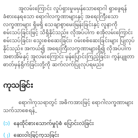
အူလမ်းကြောင်း လှုပ်ရှားမှုမမှန်သောရောဂါ ရှာဖွေရန်
ခံစားနေရသော ရောဂါလက္ခဏာများနှင့် အရေးကြီးသော
လက္ခဏာများ ရှိမရှိ သေချာစွာမေးမြန်းခြင်းနှင့် လူနာကို
စမ်းသပ်ခြင်းဖြင့် သိရှိနိုင်သည်။ လိုအပ်ပါက စအိုလမ်းကြောင်း
စမ်းသပ်ခြင်း၊ သွေးစစ်ဆေးခြင်း၊ ဝမ်းစစ်ဆေးခြင်းများ ပြုလုပ်
နိုင်သည်။ အကယ်၍ အရေးကြီးလက္ခဏာများရှိ၍ လိုအပ်ပါက
အစာအိမ်နှင့် အူလမ်းကြောင်း မှန်ပြောင်းကြည့်ခြင်း၊ ကွန်ပျူတာ
ဓာတ်မှန်ရိုက်ခြင်းတို့ကို ဆက်လက်ပြုလုပ်ရမည်။
ကုသခြင်း
ရောဂါကုသရာတွင် အဓိကအားဖြင့် ရောဂါလက္ခဏာများ
သက်သာစေရန်_
နေထိုင်စားသောက်မှုပုံစံ ပြောင်းလဲခြင်း
ဆေးဝါးဖြင့်ကုသခြင်း