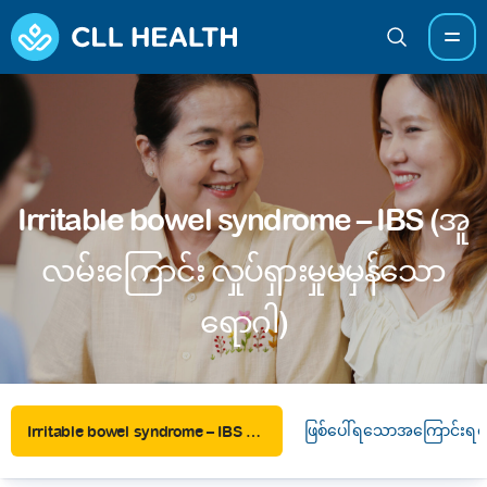
Irritable bowel syndrome – IBS (အူ
လမ်းကြောင်း လှုပ်ရှားမှုမမှန်သော
ရောဂါ)
ဖြစ်ပေါ်ရသောအကြောင်းရင်
Irritable bowel syndrome – IBS (အူလမ်းကြောင်း လှုပ်ရှားမှုမမှန်သောရောဂါ)