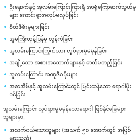
ဦးနှောက်နှင့် အူလမ်းကြောင်းကြားရှိ အာရုံကြောဆက်သွယ်မှု
များ ကောင်းစွာအလုပ်မလုပ်ခြင်း
စိတ်ဖိစီးမှုများခြင်း
အူမကြီးတုန့်ပြန်မှု လွန်ကဲခြင်း
အူလမ်းကြောင်းကြွက်သား လှုပ်ရှားမှုမမှန်ခြင်း
အချို့သော အစားအသောက်များနှင့် ဓာတ်မတည့်ခြင်း
အူလမ်းကြောင်း အဏုဇီဝပိုးများ
အစာအိမ်နှင့် အူလမ်းကြောင်းတွင် ပြင်းထန်သော ရောဂါပိုး
ဝင်ခြင်း
အူလမ်းကြောင်း လှုပ်ရှားမှုမမှန်သောရောဂါ ဖြစ်နိုင်ခြေများ
သူများမှာ_
အသက်ငယ်သောသူများ (အသက် ၅၀ အောက်တွင် အဖြစ်
များသည်)