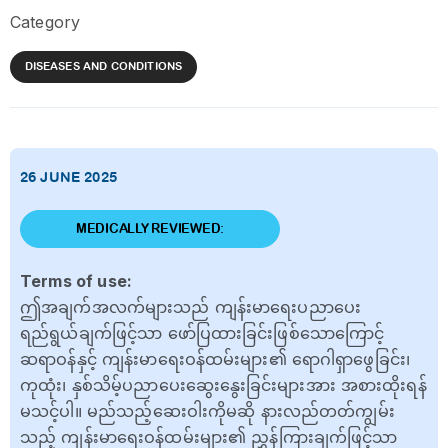
Category
DISEASES AND CONDITIONS
26 JUNE 2025
MEDICALLY REVIEWED:
Terms of use:
ဤအချက်အလက်များသည် ကျန်းမာရေးပညာပေး
ရည်ရွယ်ချက်ဖြင့်သာ ဖော်ပြထားခြင်းဖြစ်သောကြောင့်
ဆရာဝန်နှင့် ကျန်းမာရေးဝန်ထမ်းများ၏ ရောဂါရှာဖွေခြင်း၊
ကုထုံး၊ နှစ်သိမ့်ပညာပေးဆွေးနွေးခြင်းများအား အစားထိုးရန်
မသင့်ပါ။ မည်သည့်ဆေးဝါးကိုမဆို နားလည်တတ်ကျွမ်း
သည့် ကျန်းမာရေးဝန်ထမ်းများ၏ ညွှန်ကြားချက်ဖြင့်သာ