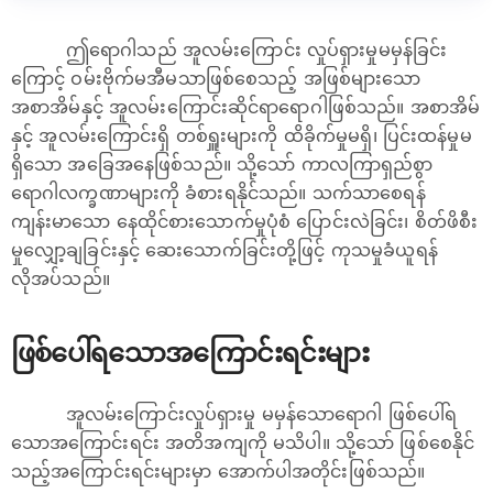
ဤရောဂါသည် အူလမ်းကြောင်း လှုပ်ရှားမှုမမှန်ခြင်း
ကြောင့် ဝမ်းဗိုက်မအီမသာဖြစ်စေသည့် အဖြစ်များသော
အစာအိမ်နှင့် အူလမ်းကြောင်းဆိုင်ရာရောဂါဖြစ်သည်။ အစာအိမ်
နှင့် အူလမ်းကြောင်းရှိ တစ်ရှူးများကို ထိခိုက်မှုမရှိ၊ ပြင်းထန်မှုမ
ရှိသော အခြေအနေဖြစ်သည်။ သို့သော် ကာလကြာရှည်စွာ
ရောဂါလက္ခဏာများကို ခံစားရနိုင်သည်။ သက်သာစေရန်
ကျန်းမာသော နေထိုင်စားသောက်မှုပုံစံ ပြောင်းလဲခြင်း၊ စိတ်ဖိစီး
မှုလျှော့ချခြင်းနှင့် ဆေးသောက်ခြင်းတို့ဖြင့် ကုသမှုခံယူရန်
လိုအပ်သည်။
ဖြစ်ပေါ်ရသောအကြောင်းရင်းများ
အူလမ်းကြောင်းလှုပ်ရှားမှု မမှန်သောရောဂါ ဖြစ်ပေါ်ရ
သောအကြောင်းရင်း အတိအကျကို မသိပါ။ သို့သော် ဖြစ်စေနိုင်
သည့်အကြောင်းရင်းများမှာ အောက်ပါအတိုင်းဖြစ်သည်။