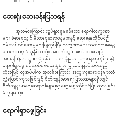
ဆေးရုံ၊ ဆေးခန်းပြသရန်
အူလမ်းကြောင်း လှုပ်ရှားမှုမမှန်သော ရောဂါလက္ခဏာ
များ ခံစားရလျှင် မိသားစုဆရာဝန်များနှင့် ဆွေးနွေးတိုင်ပင်၍
စမ်းသပ်စစ်ဆေးမှုများပြုလုပ်ပြီး လက္ခဏာများ သက်သာစေရန်
ဆေးကုသမှု ခံယူနိုင်သည်။ အထက်တွင် ဖော်ပြထားသည့်
အရေးကြီးလက္ခဏာများရှိပါက အမြန်ဆုံး ဆရာဝန်နှင့်တိုင်ပင်၍
ရောဂါရှာဖွေ စမ်းသပ်စစ်ဆေးမှုများ ပြုလုပ်ရန်လိုအပ်သည်။
ထို့အပြင် လိုအပ်ပါက အူလမ်းကြောင်း အထူးကုဆရာဝန်များထံ
လွှဲပြောင်းကုသခြင်းနှင့် စိတ်ကျန်းမာရေးပြဿနာများရှိလျှင်
စိတ်ကျန်းမာ‌ရေးဆရာဝန်များနှင့် ဆွေးနွေးတိုင်ပင်ပြီး ကုသခြင်း
ခံယူရမည်။
ရောဂါရှာဖွေခြင်း