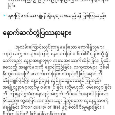
ခြင်း
အူမကြီးကင်ဆာ မျိုးရိုးရှိသူများ စသည်တို့ ဖြစ်ကြသည်။
နောက်ဆက်တွဲပြဿနာများ
အူလမ်းကြောင်းလှုပ်ရှားမှုမမှန်သော ရောဂါရှိသူများ
သည် လက္ခဏာများကြောင့် နေရခက်ခြင်း၊ စိတ်ဖိစီးခြင်းတို့ ရှိ
သော်လည်း လူနာအများစုမှာ အစားအသောက်ထိန်းခြင်း၊ ပိုဆိုး
စေသည့် အချက်များကို ရှောင်ကြဥ်ခြင်း၊ လက္ခဏာများ ဖြစ်ခါ
နီးတွင် ဆေးကြိုသောက်ထားခြင်း စသည်တို့ဖြင့် ရောဂါကို
ထိန်းချုပ်နိုင်ပြီး နေ့စဥ်ပုံမှန် လှုပ်ရှားသွားလာနိုင်ကြသည်။
အချို့လူနာများတွင်မူ ဝမ်းချုပ်ခြင်း (သို့မဟုတ်) ဝမ်းလျှောခြင်း
ကို ကြာရှည်စွာခံစားရသည့်အတွက် လိပ်ခေါင်းရောဂါ ဖြစ်လာ
နိုင်သည်။ ထို့အပြင် အရည်အသွေးပြည့်ဝသော လူနေမှုဘဝကို
မရရှိခြင်း (Poor quality of life) နှင့် စိတ်ဖိစီးမှုများခြင်း ၊
စိတ်ကျခြင်းတို့ ဖြစ်ပေါ်လာနိုင်သည်။