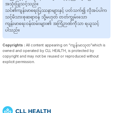
အသုံးပြုသင့်သည်။
သင်၏ကျန်းမာရေးပြဿနာများနှင့် ပတ်သက်၍ လိုအပ်ပါက
သင့်မိသားစုဆရာဝန် သို့မဟုတ် တတ်ကျွမ်းသော
ကျန်းမာရေးဝန်ထမ်းများ၏ အကြံဉာဏ်ကိုသာ ရယူသင့်
ပါသည်။
Copyrights :
All content appearing on “ကျန်းမာသုတ”which is
owned and operated by CLL HEALTH, is protected by
copyright and may not be reused or reproduced without
explicit permission.