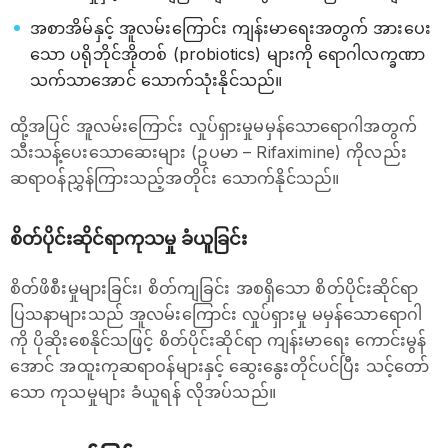
အစာအိမ်နှင့် အူလမ်းကြောင်း ကျန်းမာရေးအတွက် အားပေး
သော ပရိုဘိုင်အိုတစ် (probiotics) များကို ရောဂါလက္ခဏာ
သက်သာအောင် သောက်သုံးနိုင်သည်။
ထို့အပြင် အူလမ်းကြောင်း လှုပ်ရှားမှုမမှန်သောရောဂါအတွက်
သီးသန့်ပေးသောဆေးများ (ဥပမာ – Rifaximine) ကိုလည်း
ဆရာဝန်ညွှန်ကြားသည့်အတိုင်း သောက်နိုင်သည်။
စိတ်ပိုင်းဆိုင်ရာကုသမှု ခံယူခြင်း
စိတ်ဖိစီးမှုများခြင်း၊ စိတ်ကျခြင်း အစရှိသော စိတ်ပိုင်းဆိုင်ရာ
ပြသနာများသည် အူလမ်းကြောင်း လှုပ်ရှားမှု မမှန်သောရောဂါ
ကို ပိုဆိုးစေနိုင်သဖြင့် စိတ်ပိုင်းဆိုင်ရာ ကျန်းမာရေး ကောင်းမွန်
အောင် အထူးကုဆရာဝန်များနှင့် ဆွေးနွေးတိုင်ပင်ပြီး သင့်တော်
သော ကုသမှုများ ခံယူရန် လိုအပ်သည်။