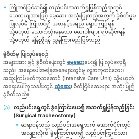
ကြိုတင်ပြင်ဆင်၍ လည်ပင်းအသက်ရှူပြွန်ထည့်ရာတွင်
ယေဘုယျအားဖြင့် မေ့ဆေး အသုံးပြုသည့်အတွက် ခွဲစိတ်မှုမ
ပြုလုပ်မီ ကြိုတင်၍ အစာနှင့်အရည် ရှောင်ကြဉ်ရန်
သို့မဟုတ် သောက်သုံးနေသော ဆေးဝါးများ ရပ်ဆိုင်းရန်
သို့မဟုတ် ချိန်ညှိရန် ညွှန်ကြားမည်ဖြစ်သည်
ခွဲစိတ်မှု ပြုလုပ်နေစဉ်
အများအားဖြင့် ခွဲစိတ်ခန်းတွင်
မေ့ဆေး
ပေး၍ ပြုလုပ်လေ့ရှိ
သည်။ အရေးပေါ်အခြေအနေများတွင်မူ လူနာကုတင်ဘေး၊
အထူးကြပ်မတ်ကုသဆောင် (Intensive Care Unit) သို့မဟုတ်
အရေးပေါ်ကုသခန်းတွင်
ထုံဆေး
၊ စိတ်ငြိမ်ဆေးများ အသုံးပြု၍
ခွဲစိတ်သည်။
လည်ပင်းရှေ့တွင် ခွဲကြောင်းပေး၍ အသက်ရှူပြွန်ထည့်ခြင်း
(Surgical tracheostomy)
ဆရာဝန်သည် လည်ပင်းအရှေ့ဘက် အောက်ပိုင်းတွင်
အလျားလိုက် ခွဲကြောင်းပေး၍ လည်ပင်းကြွက်သား