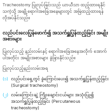
Tracheostomy ပြုလုပ်ခြင်းသည် ယာယီသာ ထည့်ထားရနိုင်
သကဲ့သို့ အချို့ရောဂါအခြေအနေများတွင် အမြဲထည့်ထားရန်
လိုအပ်နိုင်သည်။
လည်ပင်းလေပြွန်ဖောက်၍ အသက်ရှူပြွန်ထည့်ခြင်း အမျိုး
အစားများ
ပြုလုပ်သည့် နည်းလမ်းနှင့် ရောဂါအခြေအနေအလိုက် အောက်
ပါအတိုင်း အမျိုးအစားများ ခွဲခြားနိုင်သည်။
ပြုလုပ်သည့်နည်းလမ်းအရ
လည်ပင်းရှေ့တွင် ခွဲကြောင်းပေး၍ အသက်ရှူပြွန်ထည့်ခြင်း
(Surgical tracheostomy)
လမ်းကြောင်းချဲ့ ကြိုးချောင်းငယ်များ အသုံးပြု၍
အသက်ရှူပြွန်ထည့်ခြင်း (Percutaneous
tracheostomy)