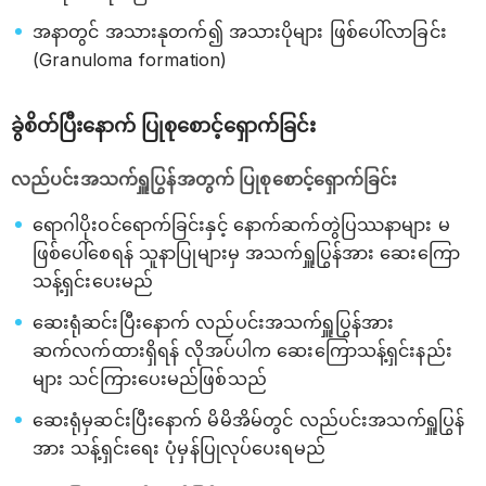
အနာတွင် အသားနုတက်၍ အသားပိုများ ဖြစ်ပေါ်လာခြင်း
(Granuloma formation)
ခွဲစိတ်ပြီးနောက် ပြုစုစောင့်ရှောက်ခြင်း
လည်ပင်းအသက်ရှူပြွန်အတွက် ပြုစုစောင့်ရှောက်ခြင်း
ရောဂါပိုးဝင်ရောက်ခြင်းနှင့် နောက်ဆက်တွဲပြဿနာများ မ
ဖြစ်ပေါ်စေရန် သူနာပြုများမှ အသက်ရှူပြွန်အား ဆေးကြော
သန့်ရှင်းပေးမည်
ဆေးရုံဆင်းပြီးနောက် လည်ပင်းအသက်ရှူပြွန်အား
ဆက်လက်ထားရှိရန် လိုအပ်ပါက ဆေးကြောသန့်ရှင်းနည်း
များ သင်ကြားပေးမည်ဖြစ်သည်
ဆေးရုံမှဆင်းပြီးနောက် မိမိအိမ်တွင် လည်ပင်းအသက်ရှူပြွန်
အား သန့်ရှင်းရေး ပုံမှန်ပြုလုပ်ပေးရမည်