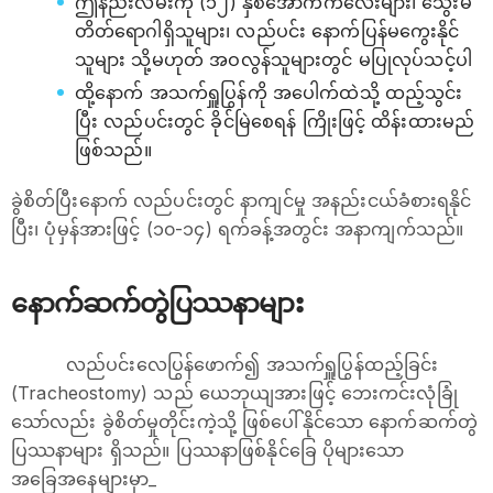
ဤနည်းလမ်းကို (၁၂) နှစ်အောက်ကလေးများ၊ သွေးမ
တိတ်ရောဂါရှိသူများ၊ လည်ပင်း နောက်ပြန်မကွေးနိုင်
သူများ သို့မဟုတ် အဝလွန်သူများတွင် မပြုလုပ်သင့်ပါ
ထို့နောက် အသက်ရှူပြွန်ကို အပေါက်ထဲသို့ ထည့်သွင်း
ပြီး လည်ပင်းတွင် ခိုင်မြဲစေရန် ကြိုးဖြင့် ထိန်းထားမည်
ဖြစ်သည်။
ခွဲစိတ်ပြီးနောက် လည်ပင်းတွင် နာကျင်မှု အနည်းငယ်ခံစားရနိုင်
ပြီး၊ ပုံမှန်အားဖြင့် (၁၀-၁၄) ရက်ခန့်အတွင်း အနာကျက်သည်။
နောက်ဆက်တွဲပြဿနာများ
လည်ပင်းလေပြွန်ဖောက်၍ အသက်ရှူပြွန်ထည့်ခြင်း
(Tracheostomy) သည် ယေဘုယျအားဖြင့် ဘေးကင်းလုံခြုံ
သော်လည်း ခွဲစိတ်မှုတိုင်းကဲ့သို့ ဖြစ်ပေါ်နိုင်သော နောက်ဆက်တွဲ
ပြဿနာများ ရှိသည်။ ပြဿနာဖြစ်နိုင်ခြေ ပိုများသော
အခြေအနေများမှာ_