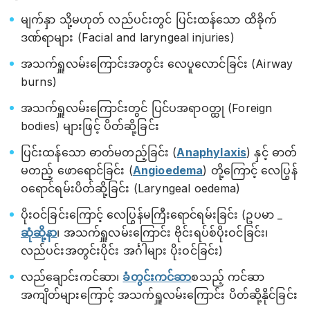
မျက်နှာ သို့မဟုတ် လည်ပင်းတွင် ပြင်းထန်သော ထိခိုက်
ဒဏ်ရာများ (Facial and laryngeal injuries)
အသက်ရှူလမ်းကြောင်းအတွင်း လေပူလောင်ခြင်း (Airway
burns)
အသက်ရှူလမ်းကြောင်းတွင် ပြင်ပအရာဝတ္ထု (Foreign
bodies) များဖြင့် ပိတ်ဆို့ခြင်း
ပြင်းထန်သော ဓာတ်မတည့်ခြင်း (
Anaphylaxis
) နှင့် ဓာတ်
မတည့် ဖောရောင်ခြင်း (
Angioedema
) တို့ကြောင့် လေပြွန်
ဝရောင်ရမ်းပိတ်ဆို့ခြင်း (Laryngeal oedema)
ပိုးဝင်ခြင်းကြောင့် လေပြွန်မကြီးရောင်ရမ်းခြင်း (ဥပမာ _
ဆုံဆို့နာ
၊ အသက်ရှူလမ်းကြောင်း ဗိုင်းရပ်စ်ပိုးဝင်ခြင်း၊
လည်ပင်းအတွင်းပိုင်း အင်္ဂါများ ပိုးဝင်ခြင်း)
လည်ချောင်းကင်ဆာ၊
ခံတွင်းကင်ဆာ
စသည့် ကင်ဆာ
အကျိတ်များကြောင့် အသက်ရှူလမ်းကြောင်း ပိတ်ဆို့နိုင်ခြင်း