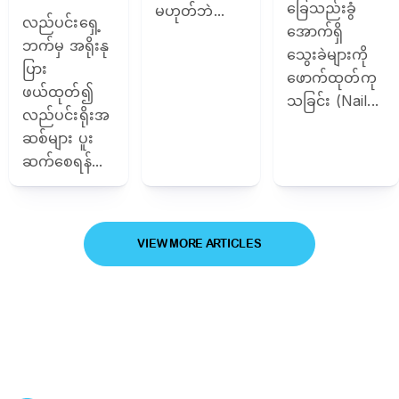
ခြေသည်းခွံ
မဟုတ်ဘဲ...
လည်ပင်းရှေ့
အောက်ရှိ
ဘက်မှ အရိုးနု
သွေးခဲများကို
ပြား
ဖောက်ထုတ်ကု
ဖယ်ထုတ်၍
သခြင်း (Nail...
လည်ပင်းရိုးအ
ဆစ်များ ပူး
ဆက်စေရန်...
VIEW MORE ARTICLES