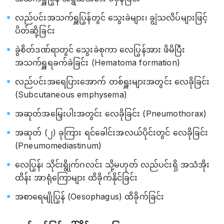
လည်ပင်းအသက်ရှူပြွန်တွင် သွေးခဲများ၊ ချွဲသလိပ်များဖြင့်
ပိတ်ဆို့ခြင်း
ခွဲစိတ်ဒဏ်ရာတွင် သွေးခဲစုကာ လေပြွန်အား ဖိမိပြီး
အသက်ရှူရခက်ခဲခြင်း (Hematoma formation)
လည်ပင်းအရေပြားအောက် တစ်ရှူးများအတွင်း လေခိုခြင်း
(Subcutaneous emphysema)
အဆုတ်အမြှေးပါးအတွင်း လေခိုခြင်း (Pneumothorax)
အဆုတ် (၂) ခုကြား ရင်ခေါင်းအလယ်ပိုင်းတွင် လေခိုခြင်း
(Pneumomediastinum)
လေပြွန်၊ သိုင်းရွိုက်ဂလင်း သို့မဟုတ် လည်ပင်းရှိ အသံအိုး
ထိန်း အာရုံကြောများ ထိခိုက်နိုင်ခြင်း
အစာရေမျိုပြွန် (Oesophagus) ထိခိုက်ခြင်း