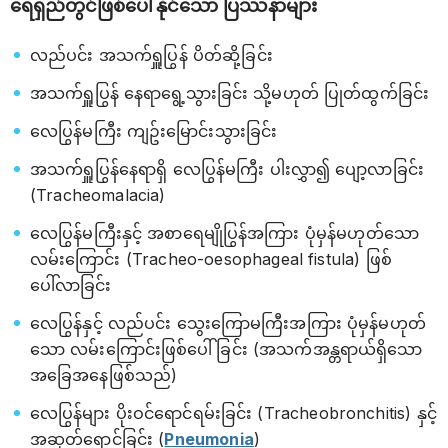
ရေရှည်တွင်ဖြစ်ပေါ်နိုင်သော ပြဿနာများ
လည်ပင်း အသက်ရှူပြွန် ပိတ်ဆို့ခြင်း
အသက်ရှူပြွန် နေရာရွေ့သွားခြင်း သို့မဟုတ် ပြုတ်ထွက်ခြင်း
လေပြွန်မကြီး ကျဥ်းမြောင်းသွားခြင်း
အသက်ရှူပြွန်နေရာရှိ လေပြွန်မကြီး ပါးလွှာ၍ ပျော့လာခြင်း
(Tracheomalacia)
လေပြွန်မကြီးနှင့် အစာရေမျိုပြွန်အကြား ပုံမှန်မဟုတ်သော
လမ်းကြောင်း (Tracheo-oesophageal fistula) ဖြစ်
ပေါ်လာခြင်း
လေပြွန်နှင့် လည်ပင်း သွေးကြောမကြီးအကြား ပုံမှန်မဟုတ်
သော လမ်းကြောင်းဖြစ်ပေါ်ခြင်း (အသက်အန္တရာယ်ရှိသော
အခြေအနေဖြစ်သည်)
လေပြွန်များ ပိုးဝင်ရောင်ရမ်းခြင်း (Tracheobronchitis) နှင့်
အဆုတ်ရောင်ခြင်း (
Pneumonia
)