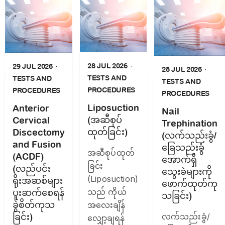
28 JUL 2026
29 JUL 2026
28 JUL 2026
TESTS AND
TESTS AND
TESTS AND
PROCEDURES
PROCEDURES
PROCEDURES
Liposuction
Anterior
Nail
(အဆီစုပ်
Cervical
Trephination
ထုတ်ခြင်း)
Discectomy
(လက်သည်းခွံ/
and Fusion
ခြေသည်းခွံ
အဆီစုပ်ထုတ်
(ACDF)
အောက်ရှိ
ခြင်း
(လည်ပင်း
သွေးခဲများကို
(Liposuction)
ရိုးအဆစ်များ
ဖောက်ထုတ်ကု
သည် ကိုယ်
ပူးဆက်စေရန်
သခြင်း)
ခွဲစိတ်ကုသ
အလေးချိန်
ခြင်း)
လက်သည်းခွံ/
လျှော့ချရန်