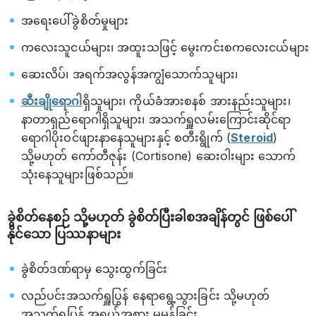
အရေးပေါ်ခွဲစိတ်မှုများ
ကလေးသူငယ်များ၊ အထူးသဖြင့် မွေးကင်းစကလေးငယ်များ
ဆေးလိပ်၊ အရက်အလွန်အကျွံသောက်သူများ၊
ဆီးချိုရောဂါ
ရှိသူများ၊ ကိုယ်ခံအားစနစ် အားနည်းသူများ၊
နာတာရှည်ရောဂါရှိသူများ၊ အသက်ရှူလမ်းကြောင်းဆိုင်ရာ
ရောဂါပိုးဝင်ဖျားနာနေသူများနှင့် စတီးရွိုက် (
Steroid
)
သို့မဟုတ် ကော်တီဇုန်း (Cortisone) ဆေးဝါးများ သောက်
သုံးနေသူများဖြစ်သည်။
ခွဲစိတ်နေစဉ် သို့မဟုတ် ခွဲစိတ်ပြီးခါစအချိန်တွင် ဖြစ်ပေါ်
နိုင်သော ပြဿနာများ
ခွဲစိတ်ဒဏ်ရာမှ သွေးထွက်ခြင်း
လည်ပင်းအသက်ရှူပြွန် နေရာရွေ့သွားခြင်း သို့မဟုတ်
အသက်ရှူပြွန် အရွယ်အစား မမှန်ခြင်း