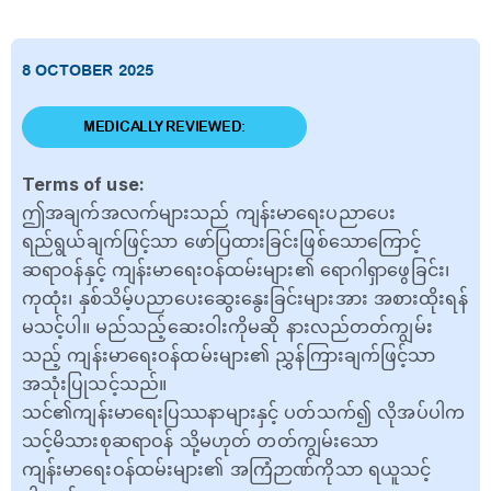
8 OCTOBER 2025
MEDICALLY REVIEWED:
Terms of use:
ဤအချက်အလက်များသည် ကျန်းမာရေးပညာပေး
ရည်ရွယ်ချက်ဖြင့်သာ ဖော်ပြထားခြင်းဖြစ်သောကြောင့်
ဆရာဝန်နှင့် ကျန်းမာရေးဝန်ထမ်းများ၏ ရောဂါရှာဖွေခြင်း၊
ကုထုံး၊ နှစ်သိမ့်ပညာပေးဆွေးနွေးခြင်းများအား အစားထိုးရန်
မသင့်ပါ။ မည်သည့်ဆေးဝါးကိုမဆို နားလည်တတ်ကျွမ်း
သည့် ကျန်းမာရေးဝန်ထမ်းများ၏ ညွှန်ကြားချက်ဖြင့်သာ
အသုံးပြုသင့်သည်။
သင်၏ကျန်းမာရေးပြဿနာများနှင့် ပတ်သက်၍ လိုအပ်ပါက
သင့်မိသားစုဆရာဝန် သို့မဟုတ် တတ်ကျွမ်းသော
ကျန်းမာရေးဝန်ထမ်းများ၏ အကြံဉာဏ်ကိုသာ ရယူသင့်