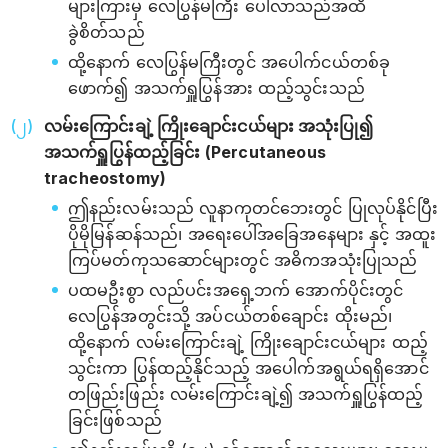
များကြားမှ လေပြွန်မကြီး ပေါ်လာသည်အထိ
ခွဲစိတ်သည်
ထို့နောက် လေပြွန်မကြီးတွင် အပေါက်ငယ်တစ်ခု
ဖောက်၍ အသက်ရှူပြွန်အား ထည့်သွင်းသည်
လမ်းကြောင်းချဲ့ ကြိုးချောင်းငယ်များ အသုံးပြု၍
အသက်ရှူပြွန်ထည့်ခြင်း (Percutaneous
tracheostomy)
ဤနည်းလမ်းသည် လူနာကုတင်ဘေးတွင် ပြုလုပ်နိုင်ပြီး
ပိုမိုမြန်ဆန်သည်၊ အရေးပေါ်အခြေအနေများ နှင့် အထူး
ကြပ်မတ်ကုသဆောင်များတွင် အဓိကအသုံးပြုသည်
ပထမဦးစွာ လည်ပင်းအရှေ့ဘက် အောက်ပိုင်းတွင်
လေပြွန်အတွင်းသို့ အပ်ငယ်တစ်ချောင်း ထိုးမည်၊
ထို့နောက် လမ်းကြောင်းချဲ့ ကြိုးချောင်းငယ်များ ထည့်
သွင်းကာ ပြွန်ထည့်နိုင်သည့် အပေါက်အရွယ်ရရှိအောင်
တဖြည်းဖြည်း လမ်းကြောင်းချဲ့၍ အသက်ရှူပြွန်ထည့်
ခြင်းဖြစ်သည်