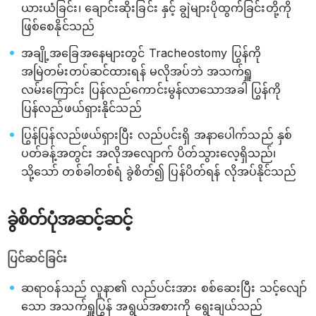
ယားယံခြင်း၊ ချောင်းဆိုးခြင်း နှင့် ချွဲများပိုထွက်ခြင်းတို့ကို
ဖြစ်စေနိုင်သည်
အချို့အခြေအနေများတွင် Tracheostomy ပြွန်ကို
အမြဲတမ်းတပ်ဆင်ထားရန် မလိုအပ်ဘဲ အသက်ရှူ
လမ်းကြောင်း ပြန်လည်ကောင်းမွန်လာသောအခါ ပြွန်ကို
ပြန်လည်ဖယ်ရှားနိုင်သည်
ပြွန်ပြန်လည်ဖယ်ရှားပြီး လည်ပင်းရှိ အနာပေါက်သည် နှစ်
ပတ်ခန့်အတွင်း အလိုအလျောက် ပိတ်သွားလေ့ရှိသည်၊
သို့သော် တစ်ခါတစ်ရံ ခွဲစိတ်၍ ပြန်ပိတ်ရန် လိုအပ်နိုင်သည်
ခွဲစိတ်ပုံအဆင့်ဆင့်
ပြင်ဆင်ခြင်း
ဆရာဝန်သည် လူနာ၏ လည်ပင်းအား စစ်ဆေးပြီး သင့်လျော်
သော အသက်ရှူပြွန် အရွယ်အစားကို ရွေးချယ်သည်