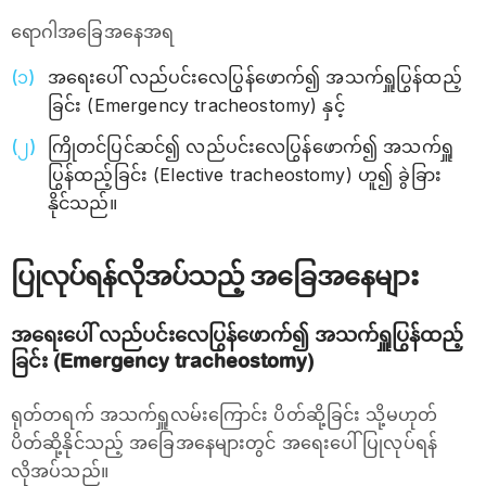
ရောဂါအခြေအနေအရ
အရေးပေါ် လည်ပင်းလေပြွန်ဖောက်၍ အသက်ရှူပြွန်ထည့်
ခြင်း (Emergency tracheostomy) နှင့်
ကြိုတင်ပြင်ဆင်၍ လည်ပင်းလေပြွန်ဖောက်၍ အသက်ရှူ
ပြွန်ထည့်ခြင်း (Elective tracheostomy) ဟူ၍ ခွဲခြား
နိုင်သည်။
ပြုလုပ်ရန်လိုအပ်သည့် အခြေအနေများ
အရေးပေါ် လည်ပင်းလေပြွန်ဖောက်၍ အသက်ရှူပြွန်ထည့်
ခြင်း (Emergency tracheostomy)
ရုတ်တရက် အသက်ရှူလမ်းကြောင်း ပိတ်ဆို့ခြင်း သို့မဟုတ်
ပိတ်ဆို့နိုင်သည့် အခြေအနေများတွင် အရေးပေါ် ပြုလုပ်ရန်
လိုအပ်သည်။