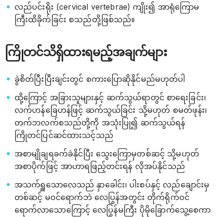
လည်ပင်းရိုး (cervical vertebrae) ကျိုး၍ အာရုံကြောမ
ကြီးထိခိုက်ခြင်း စသည်တို့ဖြစ်သည်။
ကြိုတင်သိရှိထားရမည့်အချက်များ
ခွဲစိတ်ပြီးပြီးချင်းတွင် စကားပြောဆိုနိုင်မည်မဟုတ်ပါ
ထို့ကြောင့် အခြားသူများနှင့် ဆက်သွယ်ရာတွင် စာရေးခြင်း၊
လက်ဟန်ခြေဟန်ဖြင့် ဆက်သွယ်ခြင်း သို့မဟုတ် စမတ်ဖုန်း၊
တက်ဘလက်စသည်တို့ကို အသုံးပြု၍ ဆက်သွယ်ရန်
ကြိုတင်ပြင်ဆင်ထားသင့်သည်
အစာမျိုချရခက်ခဲနိုင်ပြီး သွေးကြောမှတစ်ဆင့် သို့မဟုတ်
အစာပိုက်ဖြင့် အာဟာရဖြည့်တင်းရန် လိုအပ်နိုင်သည်
အသက်ရှူသောလေသည် နှာခေါင်း၊ ပါးစပ်နှင့် လည်ချောင်းမှ
တစ်ဆင့် မဝင်ရောက်ဘဲ လေပြွန်အတွင်း တိုက်ရိုက်ဝင်
ရောက်လာသောကြောင့် လေပြွန်မကြီး ပိုမိုခြောက်သွေ့စေကာ