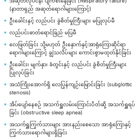
အဆုတ်လုပ်ငန်း ပျက်စီးနေခြင်း (Respiratory failure)
(နာတာရှည် အဆုတ်ရောဂါများကြောင့်)
ဦးခေါင်းနှင့် လည်ပင်း ခွဲစိတ်မှုကြီးများ မပြုလုပ်မီ
လည်ပင်းဓာတ်ရောင်ခြည် မပြမီ
လေဖြတ်ခြင်း သို့မဟုတ် ဦးနှောက်နှင့်အာရုံကြောဆိုင်ရာ
ရောဂါများကြောင့် ချွဲသလိပ်များ ကောင်းစွာမထုတ်နိုင်ခြင်း
ဦးခေါင်း၊ မျက်နှာ၊ ခံတွင်းနှင့် လည်ပင်း ခွဲစိတ်မှုကြီးများ
ပြုလုပ်ခြင်း
အသံကြိုးအောက်ရှိ လေပြွန်ကျဉ်းမြောင်းခြင်း (subglottic
stenosis)
အိပ်ပျော်နေစဉ် အသက်ရှူလမ်းကြောင်းပိတ်ဆို့ အသက်ရှူရပ်
ခြင်း (obstructive sleep apnea)
အသက်ရှူကြွက်သားများ အားနည်းစေသော အာရုံကြောနှင့်
ကြွက်သားရောဂါများရှိခြင်း