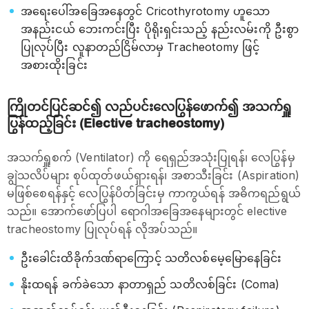
အရေးပေါ်အခြေအနေတွင် Cricothyrotomy ဟူသော
အနည်းငယ် ဘေးကင်းပြီး ပိုရိုးရှင်းသည့် နည်းလမ်းကို ဦးစွာ
ပြုလုပ်ပြီး လူနာတည်ငြိမ်လာမှ Tracheotomy ဖြင့်
အစားထိုးခြင်း
ကြိုတင်ပြင်ဆင်၍ လည်ပင်းလေပြွန်ဖောက်၍ အသက်ရှူ
ပြွန်ထည့်ခြင်း (Elective tracheostomy)
အသက်ရှူစက် (Ventilator) ကို ရေရှည်အသုံးပြုရန်၊ လေပြွန်မှ
ချွဲသလိပ်များ စုပ်ထုတ်ဖယ်ရှားရန်၊ အစာသီးခြင်း (Aspiration)
မဖြစ်စေရန်နှင့် လေပြွန်ပိတ်ခြင်းမှ ကာကွယ်ရန် အဓိကရည်ရွယ်
သည်။ အောက်ဖော်ပြပါ ရောဂါအခြေအနေများတွင် elective
tracheostomy ပြုလုပ်ရန် လိုအပ်သည်။
ဦးခေါင်းထိခိုက်ဒဏ်ရာကြောင့် သတိလစ်မေ့မြောနေခြင်း
နိုးထရန် ခက်ခဲသော နာတာရှည် သတိလစ်ခြင်း (Coma)