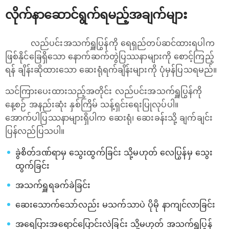
လိုက်နာဆောင်ရွက်ရမည့်အချက်များ
လည်ပင်းအသက်ရှူပြွန်ကို ရေရှည်တပ်ဆင်ထားရပါက
ဖြစ်နိုင်ခြေရှိသော နောက်ဆက်တွဲပြဿနာများကို စောင့်ကြည့်
ရန် ချိန်းဆိုထားသော ဆေးရုံရက်ချိန်းများကို ပုံမှန်ပြသရမည်။
သင်ကြားပေးထားသည့်အတိုင်း လည်ပင်းအသက်ရှူပြွန်ကို
နေ့စဉ် အနည်းဆုံး နှစ်ကြိမ် သန့်ရှင်းရေးပြုလုပ်ပါ။
အောက်ပါပြဿနာများရှိပါက ဆေးရုံ၊ ဆေးခန်းသို့ ချက်ချင်း
ပြန်လည်ပြသပါ။
ခွဲစိတ်ဒဏ်ရာမှ သွေးထွက်ခြင်း သို့မဟုတ် လေပြွန်မှ သွေး
ထွက်ခြင်း
အသက်ရှူရခက်ခဲခြင်း
ဆေးသောက်သော်လည်း မသက်သာပဲ ပိုမို နာကျင်လာခြင်း
အရေပြားအရောင်ပြောင်းလဲခြင်း သို့မဟုတ် အသက်ရှူပြွန်