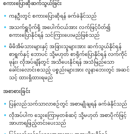
စကားပြောဆိုဆက်သွယ်ခြင်း
ကနဦးတွင် စကားပြောဆိုရန် ခက်ခဲနိုင်သည်
အသက်ရှူပိုက်ရှိ အပေါက်ငယ်အား လက်ဖြင့်ပိတ်၍
စကားပြောနိုင်ရန် သင်ကြားပေးမည်ဖြစ်သည်
မိမိအိမ်သားများနှင့် အခြားသူများအား ဆက်သွယ်နိုင်ရန်
စာရွက်နှင့် ဘောပင် သို့မဟုတ် စာရိုက်ပြောနိုင်ရန် လက်ကိုင်
ဖုန်း၊ လိုအပ်ချိန်တွင် အသိပေးနိုင်ရန် အသံမြည်သော
ခေါင်းလောင်းစသည့် ပစ္စည်းများအား လူနာဘေးတွင် အဆင်
သင့် ထားရှိထားရမည်
အစာစားခြင်း
ပြန်လည်သက်သာလာစဉ်တွင် အစာမျိုချရန် ခက်ခဲနိုင်သည်
လိုအပ်ပါက သွေးကြောမှတစ်ဆင့် သို့မဟုတ် အစာပိုက်ဖြင့်
အာဟာရဖြည့်တင်းပေးသည်