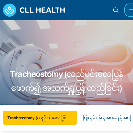
Tracheostomy (လည်ပင်းလေပြွန်
ဖောက်၍ အသက်ရှူပြွန် ထည့်ခြင်း)
ပြုလုပ်ရန်လိုအပ်သည့်အခြ
Tracheostomy (လည်ပင်းလေပြွန်ဖောက်၍ အသက်ရှူပြွန် ထည့်ခြင်း)