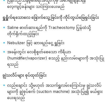
ပြန်လည်သန်စွမ်းရေးအထူးကုမှ အစာမျိုချနိုင်ရန်
လေ့ကျင့်ခန်းများ သင်ကြားပေးမည်
ရှူရှိူက်ရသောလေ ခြောက်သွေ့ခြင်းကို ကိုင်တွယ်ဖြေရှင်းခြင်း
Saline ဓာတ်ဆားရည်ကို Tracheostomy ပြွန်ထဲသို့
တိုက်ရိုက်ထည့်ခြင်း
Nebulizer ဖြင့် ဆားရည်ငွေ့ ရှူခြင်း
အခန်းတွင်း လေစိုစွတ်စေသော ကိရိယာ
(humidifier/vaporizer) စသည့် နည်းလမ်းများကို အသုံးပြု
ရသည်
ချွဲသလိပ်များ စုပ်ထုတ်ခြင်း
လည်ချောင်း သို့မဟုတ် အသက်ရှူလမ်းကြောင်းမှ ချွဲသလိပ်
များကို ချွဲစုပ်စက် (suction machine) အသုံးပြု၍ ဖယ်ရှား
ပေးရသည်