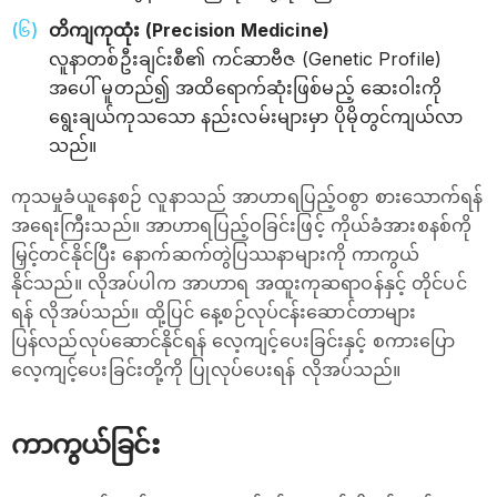
တိကျကုထုံး (Precision Medicine)
လူနာတစ်ဦးချင်းစီ၏ ကင်ဆာဗီဇ (Genetic Profile)
အပေါ် မူတည်၍ အထိရောက်ဆုံးဖြစ်မည့် ဆေးဝါးကို
ရွေးချယ်ကုသသော နည်းလမ်းများမှာ ပိုမိုတွင်ကျယ်လာ
သည်။
ကုသမှုခံယူနေစဉ် လူနာသည် အာဟာရပြည့်ဝစွာ စားသောက်ရန်
အရေးကြီးသည်။ အာဟာရပြည့်ဝခြင်းဖြင့် ကိုယ်ခံအားစနစ်ကို
မြှင့်တင်နိုင်ပြီး နောက်ဆက်တွဲပြဿနာများကို ကာကွယ်
နိုင်သည်။ လိုအပ်ပါက အာဟာရ အထူးကုဆရာဝန်နှင့် တိုင်ပင်
ရန် လိုအပ်သည်။ ထို့ပြင် နေ့စဉ်လုပ်ငန်းဆောင်တာများ
ပြန်လည်လုပ်ဆောင်နိုင်ရန် လေ့ကျင့်ပေးခြင်းနှင့် စကားပြော
လေ့ကျင့်ပေးခြင်းတို့ကို ပြုလုပ်ပေးရန် လိုအပ်သည်။
ကာကွယ်ခြင်း