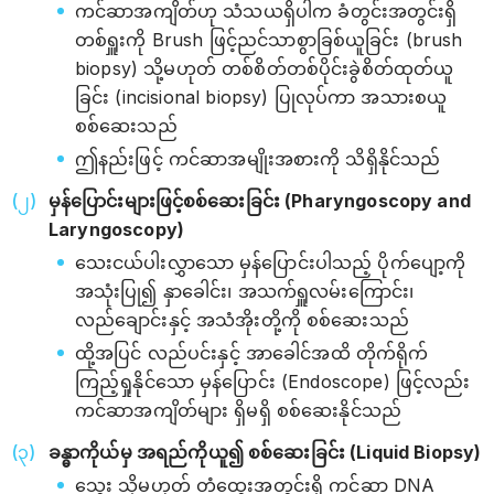
ကင်ဆာအကျိတ်ဟု သံသယရှိပါက ခံတွင်းအတွင်းရှိ
တစ်ရှူးကို Brush ဖြင့်ညင်သာစွာခြစ်ယူခြင်း (brush
biopsy) သို့မဟုတ် တစ်စိတ်တစ်ပိုင်းခွဲစိတ်ထုတ်ယူ
ခြင်း (incisional biopsy) ပြုလုပ်ကာ အသားစယူ
စစ်ဆေးသည်
ဤနည်းဖြင့် ကင်ဆာအမျိုးအစားကို သိရှိနိုင်သည်
မှန်ပြောင်းများဖြင့်စစ်ဆေးခြင်း (Pharyngoscopy and
Laryngoscopy)
သေးငယ်ပါးလွှာသော မှန်ပြောင်းပါသည့် ပိုက်ပျော့ကို
အသုံးပြု၍ နှာခေါင်း၊ အသက်ရှူလမ်းကြောင်း၊
လည်ချောင်းနှင့် အသံအိုးတို့ကို စစ်ဆေးသည်
ထို့အပြင် လည်ပင်းနှင့် အာခေါင်အထိ တိုက်ရိုက်
ကြည့်ရှုနိုင်သော မှန်ပြောင်း (Endoscope) ဖြင့်လည်း
ကင်ဆာအကျိတ်များ ရှိမရှိ စစ်ဆေးနိုင်သည်
ခန္ဓာကိုယ်မှ အရည်ကိုယူ၍ စစ်ဆေးခြင်း (Liquid Biopsy)
သွေး သို့မဟုတ် တံထွေးအတွင်းရှိ ကင်ဆာ DNA