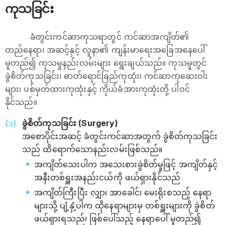
ကုသခြင်း
ခံတွင်းကင်ဆာကုသရာတွင် ကင်ဆာအကျိတ်၏
တည်နေရာ၊ အဆင့်နှင့် လူနာ၏ ကျန်းမာရေးအခြေအနေပေါ်
မူတည်၍ ကုသမှုနည်းလမ်းများ ရွေးချယ်သည်။ ကုသမှုတွင်
ခွဲစိတ်ကုသခြင်း၊ ဓာတ်ရောင်ခြည်ကုထုံး၊ ကင်ဆာကုဆေးဝါး
များ၊ ပစ်မှတ်ထားကုထုံးနှင့် ကိုယ်ခံအားကုထုံးတို့ ပါဝင်
နိုင်သည်။
ခွဲစိတ်ကုသခြင်း (Surgery)
အစောပိုင်းအဆင့် ခံတွင်းကင်ဆာအတွက် ခွဲစိတ်ကုသခြင်း
သည် ထိရောက်သောနည်းလမ်းဖြစ်သည်။
အကျိတ်သေးပါက အသေးစားခွဲစိတ်မှုဖြင့် အကျိတ်နှင့်
အနီးတစ်ရှူးအနည်းငယ်ကို ဖယ်ရှားနိုင်သည်
အကျိတ်ကြီးပြီး လျှာ၊ အာခေါင်၊ မေးရိုးစသည့် နေရာ
များသို့ ပျံ့နှံ့ပါက ထိုနေရာများမှ တစ်ရှူးများကို ခွဲစိတ်
ဖယ်ရှားရသည်၊ ဖြစ်ပေါ်သည့် နေရာပေါ် မူတည်၍