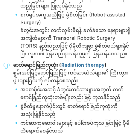
ထည့်ခြင်းများ ပြုလုပ်နိုင်သည်
စက်ရုပ်အကူအညီဖြင့် ခွဲစိတ်ခြင်း (Robot-assisted
Surgery)
ခံတွင်းအတွင်း လက်လှမ်းမီရန် ခက်ခဲသော နေရာများရှိ
အကျိတ်များကို Transoral Robotic Surgery
(TORS) နည်းပညာဖြင့် ပိုမိုတိကျစွာ ခွဲစိတ်ဖယ်ရှားနိုင်
ပြီး လူနာ၏ ပြန်လည်နာလန်ထူမှုကို မြန်ဆန်စေသည်။
ဓာတ်ရောင်ခြည်ကုထုံး (
Radiation therapy
)
စွမ်းအင်မြင့်ရောင်ခြည်ဖြင့် ကင်ဆာဆဲလ်များ၏ ကြီးထွား
ပွါးများခြင်းကို ရပ်တန့်စေသည်။
အစောပိုင်းအဆင့် ခံတွင်းကင်ဆာများအတွက် ဓာတ်
ရောင်ခြည်ကုထုံးတစ်မျိုးတည်းဖြင့် ကုသနိုင်သည်
ခွဲစိတ်မှုနောက်ပိုင်းတွင် ဓာတ်ရောင်ခြည်ကုထုံးကို
အသုံးပြုနိုင်သည်
ကင်ဆာကုဆေးဝါးများနှင့် ပေါင်းစပ်ကုသခြင်းဖြင့် ပိုမို
ထိရောက်စေနိုင်သည်