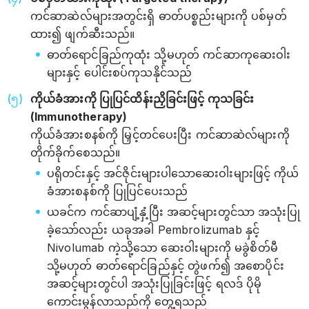
ကင်ဆာဆဲလ်များအတွင်းရှိ ဓာတ်ပစ္စည်းများကို ပစ်မှတ်
ထား၍ ဖျက်ဆီးသည်။
ဓာတ်ရောင်ခြည်ကုထုံး သို့မဟုတ် ကင်ဆာကုဆေးဝါး
များနှင့် ပေါင်းစပ်ကုသနိုင်သည်
ကိုယ်ခံအားကို ပြုပြင်ထိန်းညှိခြင်းဖြင့် ကုသခြင်း
(Immunotherapy)
ကိုယ်ခံအားစနစ်ကို မြှင့်တင်ပေးပြီး ကင်ဆာဆဲလ်များကို
တိုက်ခိုက်စေသည်။
ပရိုတင်းနှင့် အင်ဇိုင်းများပါသောဆေးဝါးများဖြင့် ကိုယ်
ခံအားစနစ်ကို ပြုပြင်ပေးသည်
ယခင်က ကင်ဆာပျံ့နှံ့ပြီး အဆင့်များတွင်သာ အသုံးပြု
ခဲ့သော်လည်း ယခုအခါ Pembrolizumab နှင့်
Nivolumab ကဲ့သို့သော ဆေးဝါးများကို မခွဲစိတ်မီ
သို့မဟုတ် ဓာတ်ရောင်ခြည်နှင့် တွဲဖက်၍ အစောပိုင်း
အဆင့်များတွင်ပါ အသုံးပြုခြင်းဖြင့် ရလဒ် ပိုမို
ကောင်းမွန်လာသည်ကို တွေ့ရသည်