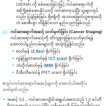
(ctDNA) ကို စစ်ဆေးခြင်းဖြင့် ကင်ဆာရောဂါကို
အကြိုစစ်ဆေးနိုင်သလို ကင်ဆာကုသပြီးသူများတွင်
လည်း ပြန်ဖြစ်ခြင်း ရှိမရှိကို အသားစဖြတ်ယူစရာမလို
ဘဲ စောစီးစွာ သိရှိနိုင်သော နည်းပညာဖြစ်သည်
ကင်ဆာရောဂါအဆင့် သတ်မှတ်ခြင်း (Cancer Staging)
ကင်ဆာရောဂါအဆင့်ကို တိကျစွာခွဲခြားသတ်မှတ်ရန်
အောက်ပါနည်းလမ်းများကို အသုံးပြုနိုင်သည်။
ဓာတ်မှန် (
X Ray
) ရိုက်ခြင်း
ကွန်ပြူတာဓာတ်မှန် (
CT scan
) ရိုက်ခြင်း
သံလိုက်ဓာတ်မှန် (
MRI
) ရိုက်ခြင်း
ပီအီးတီစကင်န် (PET scan) ရိုက်ခြင်း
ခံတွင်းကင်ဆာရောဂါအဆင့်များကို အောက်ပါအတိုင်း
သတ်မှတ်သည်။
အဆင့် (၁) _ ကင်ဆာအကျိတ်အရွယ်အစားသည် (၂) စင်တီ
မီတာအောက် သေးငယ်ပြီး အနီးအနားရှိ ပြန်ရည်ကျိတ်များ