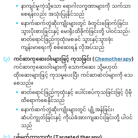
နာကျင်မှုကဲ့သို့သော ရောဂါလက္ခဏာများကို သက်သာ
စေရန်လည်း အသုံးပြုနိုင်သည်
နောက်ဆက်တွဲဆိုးကျိုးများတွင် ခံတွင်းခြောက်ခြင်း၊
သွားပိုးစားခြင်းနှင့် မေးရိုးထိခိုက်ခြင်းတို့ ပါဝင်သည်၊
ဓာတ်ရောင်ခြည်ကုထုံးမစခင် သွားနှင့်သွားဖုံး
ကျန်းမာရေးကို စစ်ဆေးရန် လိုအပ်သည်
ကင်ဆာကုဆေးဝါးများဖြင့် ကုသခြင်း (
Chemotherapy
)
ကင်ဆာကုဆေးဝါးများကို သောက်ဆေး သို့မဟုတ်
ထိုးဆေးများဖြင့် ကုသမှုပေးပြီး ကင်ဆာဆဲလ်များကို သေ
စေသည်။
ဓာတ်ရောင်ခြည်ကုထုံးနှင့် ပေါင်းစပ်ကုသခြင်းဖြင့် ပိုမို
ထိရောက်စေနိုင်သည်
နောက်ဆက်တွဲဆိုးကျိုးများတွင် ပျို့အန်ခြင်း၊
ဆံပင်ကျွတ်ခြင်းနှင့် ကိုယ်ခံအားကျဆင်းခြင်းတို့ ပါဝင်
သည်
ပစ်မှတ်ထားကုထုံး (Targeted therapy)