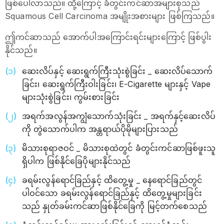
ဖြစ်ပေါ်လာသည်။ ထို့ကြောင့် ခံတွင်းကင်ဆာအများစုသည်
Squamous Cell Carcinoma အမျိုးအစားများ ဖြစ်ကြသည်။
ဤကင်ဆာသည် အောက်ပါအကြောင်းရင်းများကြောင့် ဖြစ်ပွါး
နိုင်သည်။
ဆေးလိပ်နှင့် ဆေးရွက်ကြီးသုံးစွဲခြင်း _ ဆေးလိပ်သောက်
ခြင်း၊ ဆေးရွက်ကြီးဝါးခြင်း၊ E-Cigarette များနှင့် Vape
များသုံးစွဲခြင်း၊ ကွမ်းစားခြင်း
အရက်အလွန်အကျွံသောက်သုံးခြင်း _ အရက်နှင့်ဆေးလိပ်
ကို တွဲသောက်ပါက အန္တရာယ်ပိုမိုများပြားသည်
မိသားစုရာဇဝင် _ မိသားစုထဲတွင် ခံတွင်းကင်ဆာဖြစ်ဖူးသူ
ရှိပါက ဖြစ်နိုင်ခြေပိုများနိုင်သည်
ခရမ်းလွန်ရောင်ခြည်နှင့် ထိတွေ့မှု _ နေရောင်ခြည်တွင်
ပါဝင်သော ခရမ်းလွန်ရောင်ခြည်နှင့် ထိတွေ့မှုများခြင်း
သည် နှုတ်ခမ်းကင်ဆာဖြစ်နိုင်ခြေကို မြင့်တက်စေသည်