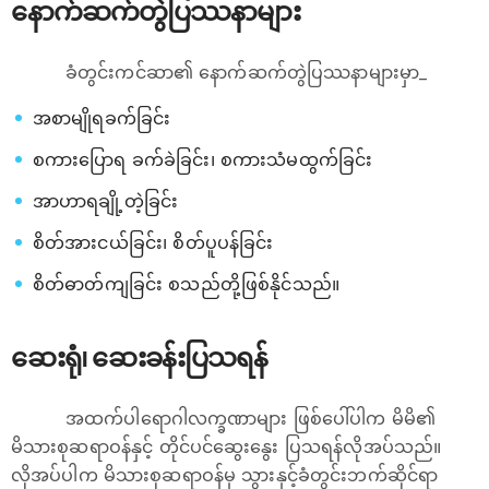
နောက်ဆက်တွဲပြဿနာများ
ခံတွင်းကင်ဆာ၏ နောက်ဆက်တွဲပြဿနာများမှာ_
အစာမျိုရခက်ခြင်း
စကားပြောရ ခက်ခဲခြင်း၊ စကားသံမထွက်ခြင်း
အာဟာရချို့တဲ့ခြင်း
စိတ်အားငယ်ခြင်း၊ စိတ်ပူပန်ခြင်း
စိတ်ဓာတ်ကျခြင်း စသည်တို့ဖြစ်နိုင်သည်။
ဆေးရုံ၊ ဆေးခန်းပြသရန်
အထက်ပါရောဂါလက္ခဏာများ ဖြစ်ပေါ်ပါက မိမိ၏
မိသားစုဆရာဝန်နှင့် တိုင်ပင်ဆွေးနွေး ပြသရန်လိုအပ်သည်။
လိုအပ်ပါက မိသားစုဆရာဝန်မှ သွားနှင့်ခံတွင်းဘက်ဆိုင်ရာ