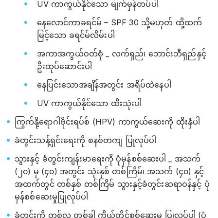
UV ကာကွယ်နိုင်သော မျက်မှန်တပ်ပါ
နေလောင်ကာခရင်မ် – SPF 30 သို့မဟုတ် ထို့ထက်
မြင့်သော ခရင်မ်လိမ်းပါ
အကာအကွယ်ဝတ်စုံ _ လက်ရှည်၊ ဘောင်းဘီရှည်နှင့်
ဦးထုပ်ဆောင်းပါ
နေပြင်းသောအချိန်အတွင်း အရိပ်ထဲနေပါ
UV ကာကွယ်နိုင်သော ထီးသုံးပါ
ကြွက်နို့ရောဂါဗိုင်းရပ်စ် (HPV) ကာကွယ်ဆေးကို ထိုးနှံပါ
ခံတွင်းသန့်ရှင်းရေးကို စနစ်တကျ ပြုလုပ်ပါ
သွားနှင့် ခံတွင်းကျန်းမာရေးကို ပုံမှန်စစ်ဆေးပါ _ အသက်
(၂၀) မှ (၄၀) အတွင်း သုံးနှစ် တစ်ကြိမ်၊ အသက် (၄၀) နှင့်
အထက်တွင် တစ်နှစ် တစ်ကြိမ် သွားနှင့်ခံတွင်းဆရာဝန်နှင့် ပုံ
မှန်စစ်ဆေးမှုပြုလုပ်ပါ
ခံတွင်းကို တစ်လ တစ်ခါ ကိုယ်တိုင်စစ်ဆေးမှု ပြုလုပ်ပါ (ပုံ