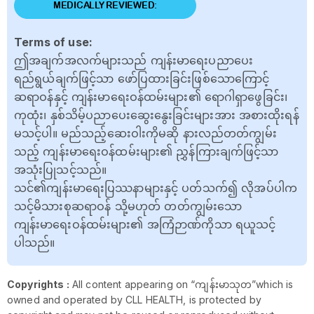
MEDICALLY REVIEWED:
Terms of use:
ဤအချက်အလက်များသည် ကျန်းမာရေးပညာပေး
ရည်ရွယ်ချက်ဖြင့်သာ ဖော်ပြထားခြင်းဖြစ်သောကြောင့်
ဆရာဝန်နှင့် ကျန်းမာရေးဝန်ထမ်းများ၏ ရောဂါရှာဖွေခြင်း၊
ကုထုံး၊ နှစ်သိမ့်ပညာပေးဆွေးနွေးခြင်းများအား အစားထိုးရန်
မသင့်ပါ။ မည်သည့်ဆေးဝါးကိုမဆို နားလည်တတ်ကျွမ်း
သည့် ကျန်းမာရေးဝန်ထမ်းများ၏ ညွှန်ကြားချက်ဖြင့်သာ
အသုံးပြုသင့်သည်။
သင်၏ကျန်းမာရေးပြဿနာများနှင့် ပတ်သက်၍ လိုအပ်ပါက
သင့်မိသားစုဆရာဝန် သို့မဟုတ် တတ်ကျွမ်းသော
ကျန်းမာရေးဝန်ထမ်းများ၏ အကြံဉာဏ်ကိုသာ ရယူသင့်
ပါသည်။
Copyrights :
All content appearing on “ကျန်းမာသုတ”which is
owned and operated by CLL HEALTH, is protected by