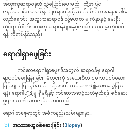
အထူးကုဆရာဝန်ထံ လွှဲပြောင်းပေးမည်။ ထို့အပြင်
လည်ချောင်း၊ လေပြွန်၊ မျက်နှာတို့နှင့် ဆက်စပ်ပါက နားနှာခေါင်း
လည်ချောင်း အထူးကုဆရာဝန် သို့မဟုတ် မျက်နှာနှင့် မေးရိုး
ဆိုင်ရာ ခွဲစိတ်အထူးကုဆရာဝန်များနှင့်လည်း ဆွေးနွေးတိုင်ပင်
ရန် လိုအပ်နိုင်သည်။
ရောဂါရှာဖွေခြင်း
ကင်ဆာရောဂါရှာဖွေရန်အတွက် ဆရာဝန်မှ ရောဂါ
ရာဇဝင်မေးမြန်းခြင်း၊ ခံတွင်းကို အသေးစိတ် စမ်းသပ်စစ်ဆေး
ခြင်းများ ပြုလုပ်သည်။ ထို့နောက် ကင်ဆာအမျိုးအစား ခွဲခြား
ရန်၊ ရောဂါပျံ့နှံ့မှု ရှိမရှိနှင့် ကင်ဆာအဆင့်သတ်မှတ်ရန် စစ်ဆေး
မှုများ ဆက်လက်လုပ်ဆောင်သည်။
ရောဂါရှာဖွေရာတွင် အဓိကနည်းလမ်းများမှာ_
အသားစယူစစ်ဆေးခြင်း (
Biopsy
)