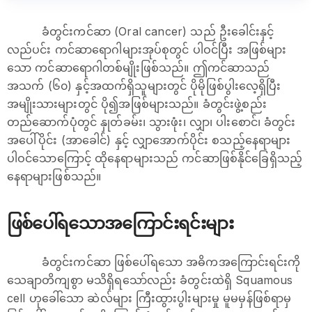
ခံတွင်းကင်ဆာ (Oral cancer) သည် ဦးခေါင်းနှင့်
လည်ပင်း ကင်ဆာရောဂါများအုပ်စုတွင် ပါဝင်ပြီး အဖြစ်များ
သော ကင်ဆာရောဂါတစ်မျိုးဖြစ်သည်။ ဤကင်ဆာသည်
အသက် (၆၀) နှင့်အထက်ရှိသူများတွင် ပိုမိုဖြစ်ပွါးလေ့ရှိပြီး
အမျိုးသားများတွင် ပို၍အဖြစ်များသည်။ ခံတွင်းဖွဲ့စည်း
တည်ဆောက်ပုံတွင် နှုတ်ခမ်း၊ သွားဖုံး၊ လျှာ၊ ပါးစောင်၊ ခံတွင်း
အပေါ်ပိုင်း (အာခေါင်) နှင့် လျှာအောက်ပိုင်း စသည့်နေရာများ
ပါဝင်သောကြောင့် ထိုနေရာများသည် ကင်ဆာဖြစ်နိုင်ခြေရှိသည့်
နေရာများဖြစ်သည်။
ဖြစ်ပေါ်ရသောအကြောင်းရင်းများ
ခံတွင်းကင်ဆာ ဖြစ်ပေါ်ရသော အဓိကအကြောင်းရင်းကို
သေချာတိကျစွာ မသိရှိရသော်လည်း ခံတွင်းထဲရှိ Squamous
cell ဟုခေါ်သော ဆဲလ်များ ကြီးထွားပွါးများမှု မူမမှန်ဖြစ်ရာမှ