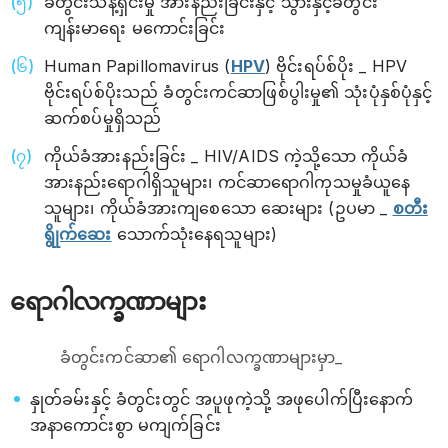
ခံတွင်းသန့်ရှင်းမှု အားနည်းခြင်းနှင့် သွားနှင့်ခံတွင်း
ကျန်းမာရေး မကောင်းခြင်း
Human Papillomavirus (
HPV
) ဗိုင်းရပ်စ်ပိုး _ HPV
ဗိုင်းရပ်စ်ပိုးသည် ခံတွင်းကင်ဆာဖြစ်ပွါးမှု၏ သုံးပုံနှစ်ပုံနှင့်
ဆက်စပ်မှုရှိသည်
ကိုယ်ခံအားနည်းခြင်း _ HIV/AIDS ကဲ့သို့သော ကိုယ်ခံ
အားနည်းရောဂါရှိသူများ၊ ကင်ဆာရောဂါကုသမှုခံယူနေ
သူများ၊ ကိုယ်ခံအားကျစေသော ဆေးများ (ဥပမာ _
စတီး
ရွိုက်ဆေး
သောက်သုံးနေရသူများ)
ရောဂါလက္ခဏာများ
ခံတွင်းကင်ဆာ၏ ရောဂါလက္ခဏာများမှာ_
နှုတ်ခမ်းနှင့် ခံတွင်းတွင် အပူဖုကဲ့သို့ အဖုပေါက်ပြီးနောက်
အနာကောင်းစွာ မကျက်ခြင်း