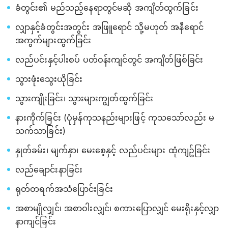
ခံတွင်း၏ မည်သည့်နေရာတွင်မဆို အကျိတ်ထွက်ခြင်း
လျှာနှင့်ခံတွင်းအတွင်း အဖြူရောင် သို့မဟုတ် အနီရောင်
အကွက်များထွက်ခြင်း
လည်ပင်းနှင့်ပါးစပ် ပတ်ဝန်းကျင်တွင် အကျိတ်ဖြစ်ခြင်း
သွားဖုံးသွေးယိုခြင်း
သွားကျိုးခြင်း၊ သွားများကျွတ်ထွက်ခြင်း
နားကိုက်ခြင်း (ပုံမှန်ကုသနည်းများဖြင့် ကုသသော်လည်း မ
သက်သာခြင်း)
နှုတ်ခမ်း၊ မျက်နှာ၊ မေးစေ့နှင့် လည်ပင်းများ ထုံကျဥ်ခြင်း
လည်ချောင်းနာခြင်း
ရုတ်တရက်အသံပြောင်းခြင်း
အစာမျိုလျှင်၊ အစာဝါးလျှင်၊ စကားပြောလျှင် မေးရိုးနှင့်လျှာ
နာကျင်ခြင်း