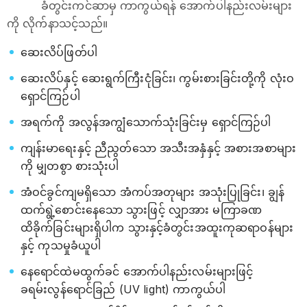
ခံတွင်းကင်ဆာမှ ကာကွယ်ရန် အောက်ပါနည်းလမ်းများ
ကို လိုက်နာသင့်သည်။
ဆေးလိပ်ဖြတ်ပါ
ဆေးလိပ်နှင့် ဆေးရွက်ကြီးငုံခြင်း၊ ကွမ်းစားခြင်းတို့ကို လုံးဝ
ရှောင်ကြဉ်ပါ
အရက်ကို အလွန်အကျွံသောက်သုံးခြင်းမှ ရှောင်ကြဉ်ပါ
ကျန်းမာရေးနှင့် ညီညွတ်သော အသီးအနှံနှင့် အစားအစာများ
ကို မျှတစွာ စားသုံးပါ
အံဝင်ခွင်ကျမရှိသော အံကပ်အတုများ အသုံးပြုခြင်း၊ ချွန်
ထက်ရွဲ့စောင်းနေသော သွားဖြင့် လျှာအား မကြာခဏ
ထိခိုက်ခြင်းများရှိပါက သွားနှင့်ခံတွင်းအထူးကုဆရာဝန်များ
နှင့် ကုသမှုခံယူပါ
နေရောင်ထဲမထွက်ခင် အောက်ပါနည်းလမ်းများဖြင့်
ခရမ်းလွန်ရောင်ခြည် (UV light) ကာကွယ်ပါ