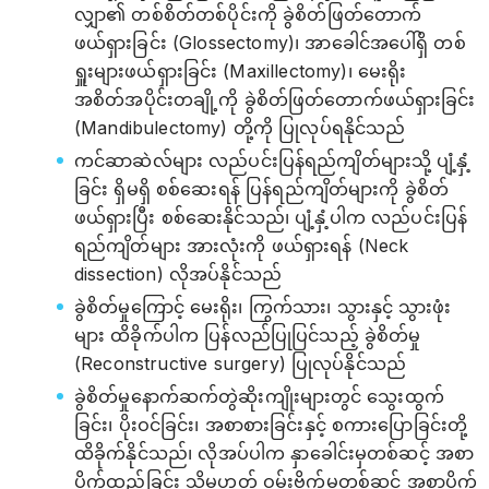
လျှာ၏ တစ်စိတ်တစ်ပိုင်းကို ခွဲစိတ်ဖြတ်တောက်
ဖယ်ရှားခြင်း (Glossectomy)၊ အာခေါင်အပေါ်ရှိ တစ်
ရှူးများဖယ်ရှားခြင်း (Maxillectomy)၊ မေးရိုး
အစိတ်အပိုင်းတချို့ကို ခွဲစိတ်ဖြတ်တောက်ဖယ်ရှားခြင်း
(Mandibulectomy) တို့ကို ပြုလုပ်ရနိုင်သည်
ကင်ဆာဆဲလ်များ လည်ပင်းပြန်ရည်ကျိတ်များသို့ ပျံ့နှံ့
ခြင်း ရှိမရှိ စစ်ဆေးရန် ပြန်ရည်ကျိတ်များကို ခွဲစိတ်
ဖယ်ရှားပြီး စစ်ဆေးနိုင်သည်၊ ပျံ့နှံ့ပါက လည်ပင်းပြန်
ရည်ကျိတ်များ အားလုံးကို ဖယ်ရှားရန် (Neck
dissection) လိုအပ်နိုင်သည်
ခွဲစိတ်မှုကြောင့် မေးရိုး၊ ကြွက်သား၊ သွားနှင့် သွားဖုံး
များ ထိခိုက်ပါက ပြန်လည်ပြုပြင်သည့် ခွဲစိတ်မှု
(Reconstructive surgery) ပြုလုပ်နိုင်သည်
ခွဲစိတ်မှုနောက်ဆက်တွဲဆိုးကျိုးများတွင် သွေးထွက်
ခြင်း၊ ပိုးဝင်ခြင်း၊ အစာစားခြင်းနှင့် စကားပြောခြင်းတို့
ထိခိုက်နိုင်သည်၊ လိုအပ်ပါက နှာခေါင်းမှတစ်ဆင့် အစာ
ပိုက်ထည့်ခြင်း သို့မဟုတ် ဝမ်းဗိုက်မှတစ်ဆင့် အစာပိုက်