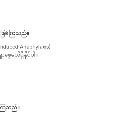
ို့ဖြစ်ကြသည်။
-induced Anaphylaxis)
ဖွေမသိရှိနိုင်ပါ။
ြစ်ကြသည်။