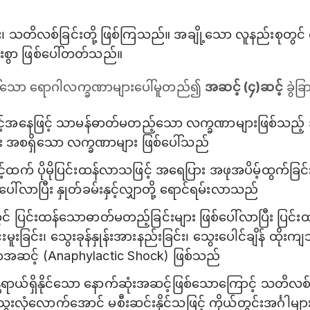
 သတိလစ်ခြင်းတို့ ဖြစ်ကြသည်။ အချို့သော လူနည်းစုတွင်
ပါးစွာ ဖြစ်ပေါ်တတ်သည်။
ေါ်သော ‌ရောဂါလက္ခဏာများပေါ်မူတည်၍
အဆင့် (၄)ဆင့်
ခွဲခ
အနေဖြင့် သာမန်ဓာတ်မတည့်သော လက္ခဏာများဖြစ်သည့် အရ
င်း အစရှိသော လက္ခဏာများ ဖြစ်ပေါ်သည်
က် ပိုမိုပြင်းထန်လာသဖြင့် အရေပြား အဖုအပိမ့်ထွက်ခြင်း
်ပေါ်လာပြီး နှုတ်ခမ်းနှင့်လျှာတို့ ရောင်ရမ်းလာသည်
င် ပြင်းထန်သောဓာတ်မတည့်ခြင်းများ ဖြစ်ပေါ်လာပြီး ပြင်းထ
ူးခြင်း၊ သွေးခုန်နှုန်းအားနည်းခြင်း၊ သွေးပေါင်ချိန် ထိုးကျသွာ
ောအဆင့် (Anaphylactic Shock) ဖြစ်သည်
ယ်ရှိနိုင်သော နောက်ဆုံးအဆင့်ဖြစ်သောကြောင့် သတိလစ်ခြင
သွေးလုံလောက်အောင် မစီးဆင်းနိုင်သဖြင့် ကိုယ်တွင်းအင်္ဂါများ 