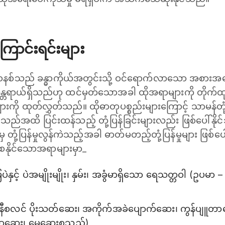
ောင်းရင်းများ
ားစနစ်သည် ခန္ဓာကိုယ်အတွင်းသို့ ဝင်ရောက်လာသော အစား
 အန္တရာယ်ရှိသည်ဟု ထင်မှတ်သောအခါ ထိုအရာများကို တိုက်ထု
များကို ထုတ်လွှတ်သည်။ ထိုဓာတုပစ္စည်းများကြောင့် သာမန်တုံ့ပြန
သည်အထိ ပြင်းထန်သည့် တုံ့ပြန်ခြင်းများလည်း ဖြစ်ပေါ်နို
မှ တုံ့ပြန်မှုလွန်ကဲသည့်အခါ ဓာတ်မတည့်တုံ့ပြန်မှုများ ဖ
်စေနိုင်သောအရာများမှာ_
့် ပဲအမျိုးမျိုး၊ နှမ်း၊ အခွံမာရှိသော ရေသတ္တဝါ (ဥပမာ – ဂု
နီစလင် ပိုးသတ်ဆေး၊ အကိုက်အခဲပျောက်ဆေး၊ ကွန်ပျူတာဓာတ
ောဆေး၊ မေ့ဆေးစသည်)