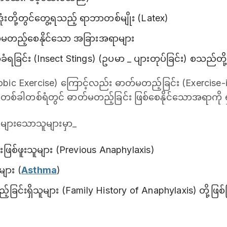
ုံးတို့တွင်တွေ့ရသည့် ရာဘာတစ်မျိုး (Latex)
ဓာတ်မတည့်စေနိုင်သော အခြားအရာများ
ခံရခြင်း (Insect Stings) (ဥပမာ _ ပျားတုပ်ခြင်း) စသည်တ
erobic Exercise) ကြောင့်လည်း ဓာတ်မတည့်ခြင်း (Exercise
်။ တစ်ခါတစ်ရံတွင် ဓာတ်မတည့်ခြင်း ဖြစ်စေနိုင်သောအရာကို ရှာ
ြေများသောသူများမှာ_
ြစ်ဖူးသူများ (Previous Anaphylaxis)
များ (
Asthma
)
ည့်ခြင်းရှိသူများ (Family History of Anaphylaxis) တို့ဖ