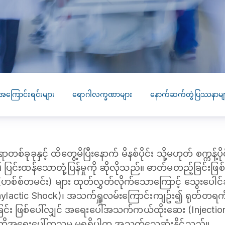
SEARCH
screening
PRESS RELEASE
16 JAN 2026
CLL HEALTH
Strengthens
Presence in Upp
Myanmar Throu
အကြောင်းရင်းများ
ရောဂါလက္ခဏာများ
နောက်ဆက်တွဲပြဿနာမျ
Acquisition of In
Phyu Laboratory
Clinic
ခုခုနှင့် ထိတွေ့မိပြီးနောက် မိနစ်ပိုင်း သို့မဟုတ် စက္ကန့
Yangon, Myanmar, 
January 2026 — CL
်၏ ပြင်းထန်သောတုံ့ပြန်မှုကို ဆိုလိုသည်။ ဓာတ်မတည့်ခြင်းဖ
HEALTH is pleased t
 (ဟစ်စ်တမင်း) များ ထုတ်လွှတ်လိုက်သောကြောင့် သွေးပေါင်
announce the...
phylactic Shock)၊ အသက်ရှူလမ်းကြောင်းကျဥ်း၍ ရုတ်တရက်အ
ြင်း ဖြစ်ပေါ်လျှင် အရေးပေါ်အသက်ကယ်ထိုးဆေး (Injection
ီး ထိုအ‌‌ရေးပေါ်ကုသမှု မရရှိပါက အသက်သေဆုံးနိုင်သည်။