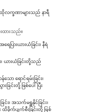
 ထိုလက္ခဏာများသည် နာရီ
ြားထားသည်။
ေပြားယားယံခြင်း၊ နီရဲ
၊ ယားယံခြင်းတို့သည်
န်သော ရောင်ရမ်းခြင်း၊
းခြင်းတို့ ဖြစ်ပေါ် ပြီး
်း၊ အသက်မရှူနိုင်ခြင်း၊
ထိခိုက်ပျက်စီးခြင်းတို့ ဖြစ်