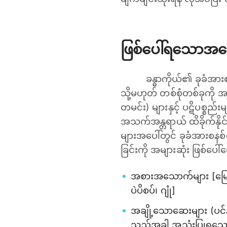
ဖြစ်ပေါ်ရသောအကြ
ခန္ဓာကိုယ်၏ ခုခံအ
သို့မဟုတ် တစ်စုံတစ်ခုကို
တမင်း) များနှင့် ပဋိပစ္စည်း
အသက်အန္တရာယ် ထိခိုက်နိုင်
များအပေါ်တွင် ခုခံအားစနစ်
ခြင်းကို အများဆုံး ဖြစ်ပေါ
အစားအသောက်များ [မြေပဲနှင
ပဲပိစပ်၊ ဂျုံ]
အချို့သောဆေးများ (ပင်
သည့်အခါ အသုံးပြုရသ