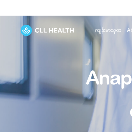
ကျန်းမာသုတ
A
Explore Services
Our Facilities
View all health articles
About us
Anap
Discover our commitment to transforming h
Comprehensive care for your health and 
Comprehensive care for your health and 
Emergencies
Our history
Diseases and Conditions
Primary care
Our polyclinics
Develo
Quality primary and specialty care near you
Symptoms
Careers
Immunisation
Diagnos
Our clinics
Tests and Procedures
Digestive care
Fertilit
Diagnostics and treatment in one place