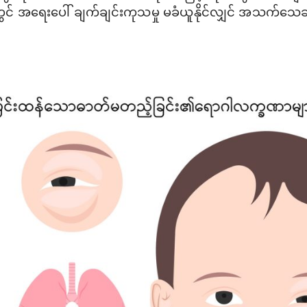
င် အရေးပေါ် ချက်ချင်းကုသမှု မခံယူနိုင်လျှင် အသက်သေဆု