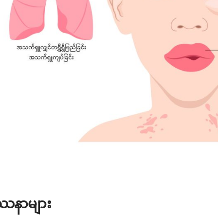
ဿနာများ