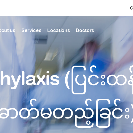
C
bout us
Services
Locations
Doctors
Find Health articles by first letter
News & Ann
Our clinics
Our featured
hylaxis (ပြင်းထ
ealthcare
A
B
C
D
E
F
G
H
I
J
K
well-being
well-being
Dedicated to providing
Trusted care for every 
L
M
N
O
P
Q
R
S
T
U
V
healthcare services
W
X
Y
Z
#
Primary c
pmental screening
Shin Saw Pu Cl
ဓာတ်မတည့်ခြင်း
Comprehensive 
Or search by keyword
tics
to elderly stag
A Top-Tier Primary Car
needed
Local and Expatriate F
ALL ARTICLES
y care