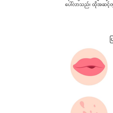
ပေါ်လာသည်၊ ထိုအဆင့်တွ