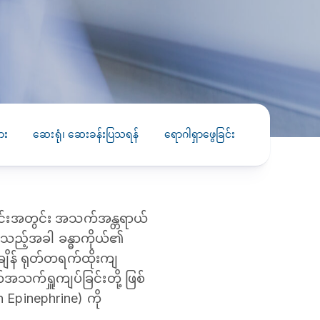
PRESS RELEASE
29 AUG 2024
DISEASES AND CONDITIONS
CLL HEALTH unveils
22 APR 2026
Shin Saw Pu Clinic in
Melioidosis (မယ်လီယွိုက်ဒိုး
Yangon, advancing
er
ဆစ် ပြင်းထန်ကူးစက်ရောဂါ)
primary care
gh
ား
ဆေးရုံ၊ ဆေးခန်းပြသရန်
ရောဂါရှာဖွေခြင်း
ကုသခြင်း
services
ဘက်တီးရီးယားပိုးကြောင့်ဖြစ်သော မယ်
gyin
လီယွိုက်ဒိုးဆစ် ပြင်းထန်
 and
Yangon, Myanmar, 29
ကူးစက်ရောဂါ...
August 2024 — CLL
HEALTH is delighted to
်ပိုင်းအတွင်း အသက်အန္တရာယ်
8
announce the...
L
ြစ်သည့်အခါ ခန္ဓာကိုယ်၏
o
ချိန် ရုတ်တရက်ထိုးကျ
သက်ရှူကျပ်ခြင်းတို့ ဖြစ်
 Epinephrine) ကို