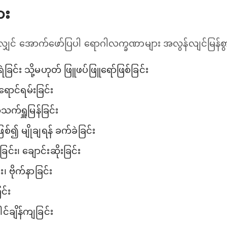
ား
လျှင် အောက်ဖော်ပြပါ ရောဂါလက္ခဏာများ အလွန်လျင်မြန်စွာ
ခြင်း သို့မဟုတ် ဖြူဖပ်ဖြူရော်ဖြစ်ခြင်း
ရောင်ရမ်းခြင်း
က်ရှူမြန်ခြင်း
ြစ်၍ မျိုချရန် ခက်ခဲခြင်း
်း၊ ချောင်းဆိုးခြင်း
း၊ ဗိုက်နာခြင်း
င်း
ါင်ချိန်ကျခြင်း