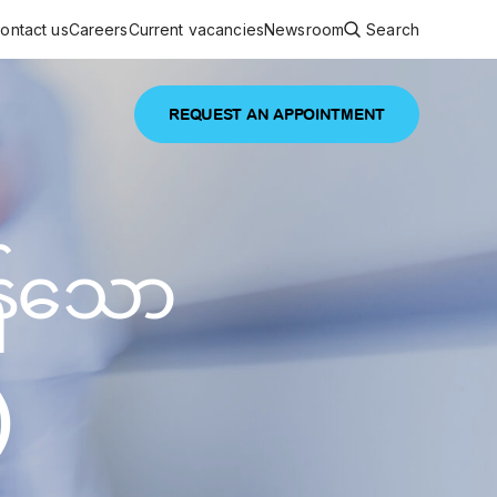
ontact us
Careers
Current vacancies
Newsroom
Search
REQUEST AN APPOINTMENT
ouncements
 services
Featured article
န်သော
 comprehensive interdisciplinary
stage of life
are
inic
)
and continuing health care from prenatal
es, coordinating with specialists as
e Facility Inaugurated in Yangon for
amilies