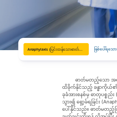
News
Drugs and Supplements
Rehabilitation
Health 
Laboratories
Accurate and reliable diagnostic testing services
Healthy Lifestyles
Medical travel offices
One-stop medical referral services
ဖြစ်ပေါ်ရသော
Anaphylaxis (ပြင်းထန်သောဓာတ်မတည့်ခြင်း)
ဓာတ်မတည့်သော အရာတစ်
ထိခိုက်နိုင်သည့် ခန္ဓာကိုယ
ခုခံအားစနစ်မှ ဓာတုပစ္စည်း
သွား၍ ရှော့ခ်ရခြင်း (Ana
ပေါ်နိုင်သည်။ ဓာတ်မတည့်ခ
ချက်ချင်းထိုးရန် လိုအပ်ပြ