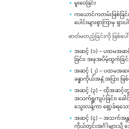
မူးဝေခြင်း
ကယောင်ကတမ်းဖြစ်ခြင်း၊
ပေါင်းများစွာကြာမှ ရှား
ဓာတ်မတည့်ခြင်းကို ဖြစ်ပ
အဆင့် (၁) – ပထမအဆင့်
ခြင်း၊ အဖုအပိမ့်ထွက်ခြ
အဆင့် (၂) – ပထမအဆင့်ထ
ခန္ဓာကိုယ်အနှံ့အပြား ဖြစ
အဆင့် (၃) – ထိုအဆင့်တွ
အသက်ရှူကျပ်ခြင်း၊ ခေါင်းမ
သွေးလန့်ကာ ရှော့ခ်ရသ
အဆင့် (၄) – အသက်အန္တရာ
ကိုယ်တွင်းအင်္ဂါများသို့ 