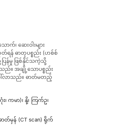
အသောက်၊ ဆေးဝါးများ
တ်ရန် ဓာတုပစ္စည်း (ဟစ်စ်
်မှု ဖြစ်နိုင်သကဲ့သို့
င်သည်။ အချို့သောပစ္စည်း
ြစ်ပေါ်လာသည်။ ဓာတ်မတည့်
ံး၊ ကမာ)၊ နို့၊ ကြက်ဥ၊
်မှန် (CT scan) ရိုက်