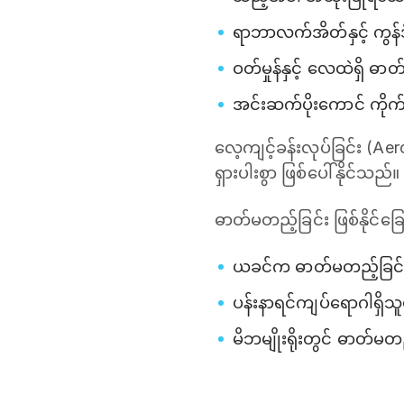
ရာဘာလက်အိတ်နှင့် ကွန်ဒ
ဝတ်မှုန်နှင့် လေထဲရှိ 
အင်းဆက်ပိုးကောင် ကိုက်
လေ့ကျင့်ခန်းလုပ်ခြင်း (A
ရှားပါးစွာ ဖြစ်ပေါ်နိုင်သည
ဓာတ်မတည့်ခြင်း ဖြစ်နိုင်ခ
ယခင်က ဓာတ်မတည့်ခြင်းဖ
ပန်းနာရင်ကျပ်ရောဂါရှိသူ
မိဘမျိုးရိုးတွင် ဓာတ်မတ