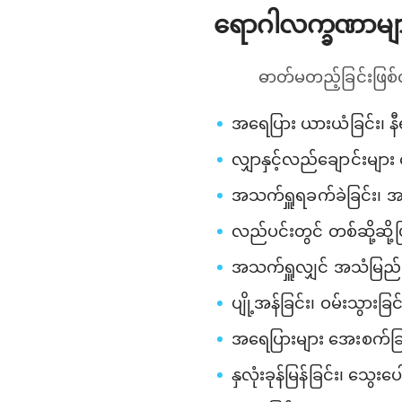
ရောဂါလက္ခဏာမျ
ဓာတ်မတည့်ခြင်းဖြစ်
အရေပြား ယားယံခြင်း၊ နီရဲ
လျှာနှင့်လည်ချောင်းများ 
အသက်ရှူရခက်ခဲခြင်း၊ အသ
လည်ပင်းတွင် တစ်ဆို့ဆို့ဖ
အသက်ရှူလျှင် အသံမြည်ခြင
ပျို့အန်ခြင်း၊ ဝမ်းသွားခြင်
အရေပြားများ အေးစက်ခြ
နှလုံးခုန်မြန်ခြင်း၊ သွေးပေ