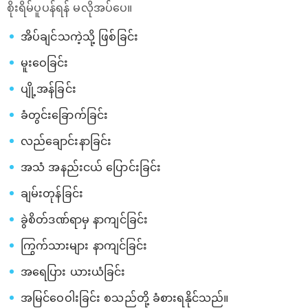
စိုးရိမ်ပူပန်ရန် မလိုအပ်ပေ။
အိပ်ချင်သကဲ့သို့ ဖြစ်ခြင်း
မူးဝေခြင်း
ပျို့အန်ခြင်း
ခံတွင်း‌ခြောက်ခြင်း
လည်ချောင်းနာခြင်း
အသံ အနည်းငယ် ပြောင်းခြင်း
ချမ်းတုန်ခြင်း
ခွဲစိတ်ဒဏ်ရာမှ နာကျင်ခြင်း
ကြွက်သားများ နာကျင်ခြင်း
အရေပြား ယားယံခြင်း
အမြင်ဝေဝါးခြင်း စသည်တို့ ခံစားရနိုင်သည်။