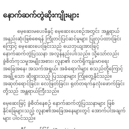
နောက်ဆက်တွဲဆိုးကျိုးများ
မေ့ဆေးမပေးမီနှင့် မေ့ဆေးပေးစဉ်အတွင်း အန္တရာယ်
အနည်းဆုံးဖြစ်စေရန် ကြိုတင်ပြင်ဆင်မှုများ ပြုလုပ်ထားခြင်း
ကြောင့် မေ့ဆေးပေးခြင်းသည် ယေဘုယျအားဖြင့်
နောက်ဆက်တွဲပြဿနာ အလွန်နည်းပါးသည်။ သို့သော်လည်း
ခွဲစိတ်ကုသမှုအမျိုးအစား၊ လူနာ၏ လက်ရှိကျန်းမာရေး
အခြေအနေ၊ အသက်အရွယ်၊ အခံရောဂါများ စသည်တို့ကြောင့်
အချို့သော ဆိုးရွားသည့် ပြဿနာများ ကြုံတွေ့နိုင်သည်။
အဆုတ်ရောင်ခြင်း၊ လေဖြတ်ခြင်း၊ ရုတ်တရက်နှလုံးဖောက်ခြင်း
တို့သည် အန္တရာယ်ကြီးသည်။
မေ့ဆေးဖြင့် ခွဲစိတ်နေစဉ် နောက်ဆက်တွဲပြဿနာများ ဖြစ်
နိုင်ခြေများသည့် လူနာ၏အခြေအနေများတွင် အောက်ပါအချက်
များ ပါဝင်သည်။