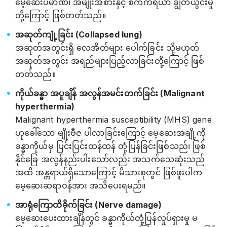
မေ့ဆေးပမာဏ၊ အမျိုးအစားနှင့် စက်ကိရိယာ ချွတ်ယွင်းမှု
တို့ကြောင့် ဖြစ်တတ်သည်။
အဆုတ်ကျုံ့ခြင်း (Collapsed lung)
အဆုတ်အတွင်းရှိ လေအိတ်များ ပေါက်ခြင်း သို့မဟုတ်
အဆုတ်အတွင်း အရည်များပြည့်လာခြင်းတို့ကြောင့် ဖြစ်
တတ်သည်။
ကိုယ်ခန္ဓာ အပူချိန် အလွန်အမင်းတက်ခြင်း (Malignant
hyperthermia)
Malignant hyperthermia susceptibility (MHS) gene
ဟုခေါ်သော မျိုးဗီဇ ပါလာခြင်းကြောင့် မေ့ဆေးအချို့ကို
ခန္ဓာကိုယ်မှ ပြင်းပြင်းထန်ထန် တုံ့ပြန်ခြင်းဖြစ်သည်၊ ဖြစ်
နိုင်ခြေ အလွန်နည်းပါးသော်လည်း အသက်သေဆုံးသည်
အထိ အန္တရာယ်ရှိသောကြောင့် မိသားစုတွင် ဖြစ်ဖူးပါက
မေ့ဆေးဆရာဝန်အား အသိပေးရမည်။
အာရုံကြောထိခိုက်ခြင်း (Nerve damage)
မေ့ဆေးပေးထားချိန်တွင် ခန္ဓာကိုယ်တုံ့ပြန်လှုပ်ရှားမှု မ