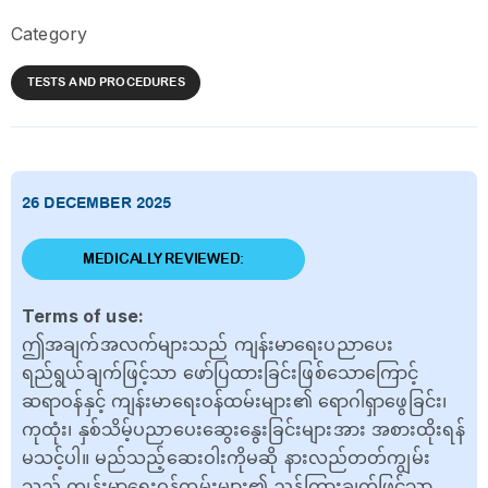
Category
TESTS AND PROCEDURES
26 DECEMBER 2025
MEDICALLY REVIEWED:
Terms of use:
ဤအချက်အလက်များသည် ကျန်းမာရေးပညာပေး
ရည်ရွယ်ချက်ဖြင့်သာ ဖော်ပြထားခြင်းဖြစ်သောကြောင့်
ဆရာဝန်နှင့် ကျန်းမာရေးဝန်ထမ်းများ၏ ရောဂါရှာဖွေခြင်း၊
ကုထုံး၊ နှစ်သိမ့်ပညာပေးဆွေးနွေးခြင်းများအား အစားထိုးရန်
မသင့်ပါ။ မည်သည့်ဆေးဝါးကိုမဆို နားလည်တတ်ကျွမ်း
သည့် ကျန်းမာရေးဝန်ထမ်းများ၏ ညွှန်ကြားချက်ဖြင့်သာ