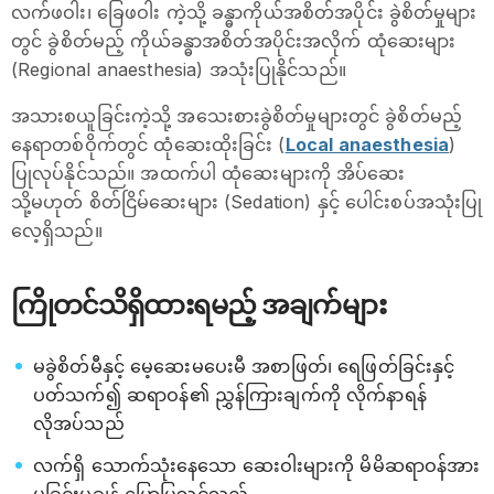
လက်ဖဝါး၊ ခြေဖဝါး ကဲ့သို့ ခန္ဓာကိုယ်အစိတ်အပိုင်း ခွဲစိတ်မှုများ
တွင် ခွဲစိတ်မည့် ကိုယ်ခန္ဓာအစိတ်အပိုင်းအလိုက် ထုံဆေးများ
(Regional anaesthesia) အသုံးပြုနိုင်သည်။
အသားစယူခြင်းကဲ့သို့ အသေးစားခွဲစိတ်မှုများတွင် ခွဲစိတ်မည့်
နေရာတစ်ဝိုက်တွင် ထုံဆေးထိုးခြင်း (
Local anaesthesia
)
ပြုလုပ်နိုင်သည်။ အထက်ပါ ထုံဆေးများကို အိပ်ဆေး
သို့မဟုတ် စိတ်ငြိမ်ဆေးများ (Sedation) နှင့် ပေါင်းစပ်အသုံးပြု
လေ့ရှိသည်။
ကြိုတင်သိရှိထားရမည့် အချက်များ
မခွဲစိတ်မီနှင့် မေ့ဆေးမပေးမီ အစာဖြတ်၊ ရေဖြတ်ခြင်းနှင့်
ပတ်သက်၍ ဆရာဝန်၏ ညွှန်ကြားချက်ကို လိုက်နာရန်
လိုအပ်သည်
လက်ရှိ သောက်သုံးနေသော ဆေးဝါးများကို မိမိဆရာဝန်အား
မခြွင်းမချန် ပြောပြသင့်သည်