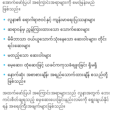
အောက်ဖော်ပြပါ အကြောင်းအရာများကို မေးမြန်းမည်
ဖြစ်သည်။
လူနာ၏ ရောဂါရာဇဝင်နှင့် ကျန်းမာရေးပြဿနာများ
ဆရာဝန်မှ ညွှန်ကြားထားသော သောက်ဆေးများ
မိမိဘာသာ ဝယ်ယူသောက်သုံးနေသော ဆေးဝါးများ၊ တိုင်း
ရင်းဆေးများ
မတည့်သော ဆေးဝါးများ
မေ့ဆေး၊ ထုံဆေးဖြင့် ယခင်ကကုသခံရဖူးခြင်း ရှိမရှိ
နောက်ဆုံး အစာစားချိန်၊ အရည်သောက်ထားချိန် စသည်တို့
ဖြစ်သည်။
အထက်ဖော်ပြပါ အကြောင်းအရာများသည် လူနာအတွက် ဘေး
ကင်းစိတ်ချရသည့် မေ့ဆေးပေးခြင်းနည်းလမ်းကို ‌ရွေးချယ်နိုင်
ရန် အရေးကြီးအချက်များဖြစ်သည်။