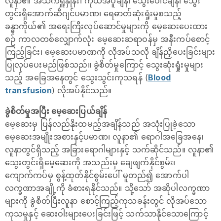
လူနာ၏ အသက်ရှူနှုန်း၊ ကိုယ်အပူချိန်၊ သွေးပေါင်ချိန်၊ သွေး
တွင်းရှိအောက်ဆီဂျင်ပမာဏ၊ ရေဓာတ်ဆုံးရှုံးမှုစသည့်
ခန္ဓာကိုယ်၏ အရေးကြီးလုပ်ဆောင်မှုများကို မေ့ဆေးပေးထား
စဉ် ကာလတစ်လျှောက်လုံး မေ့ဆေးဆရာဝန်မှ အနီးကပ်စောင့်
ကြည့်ခြင်း၊ မေ့ဆေးပမာဏကို လိုအပ်သလို ချိန်ညှိပေးခြင်းများ
ပြုလုပ်ပေးမည်ဖြစ်သည်။ ခွဲစိတ်မှုကြောင့် သွေးဆုံးရှုံးမှုများ
သည့် အခြေအနေတွင် သွေးသွင်းကုသရန် (
Blood
transfusion
) လိုအပ်နိုင်သည်။
ခွဲစိတ်မှုအပြီး မေ့ဆေးပြယ်ချိန်
မေ့ဆေးမှ ပြန်လည်နိုးထမည့်အချိန်သည် အသုံးပြုခဲ့သော
မေ့ဆေးအမျိုးအစားနှင့်ပမာဏ၊ လူနာ၏ ရောဂါအခြေအနေ၊
လူနာတွင်ရှိသည့် အခြားရောဂါများနှင့် သက်ဆိုင်သည်။ လူနာ၏
သွေးတွင်းရှိမေ့ဆေးကို အသည်းမှ ချေဖျက်နိုင်စွမ်း၊
ကျောက်ကပ်မှ စွန့်ထုတ်နိုင်စွမ်းပေါ် မူတည်၍ အောက်ပါ
လက္ခဏာအချို့ကို ခံစားရနိုင်သည်။ သို့သော် အဆိုပါလက္ခဏာ
များကို ခွဲစိတ်ပြီးလူနာ စောင့်ကြည့်ကုသခန်းတွင် လိုအပ်သော
ကုသမှုနှင့် ဆေးဝါးများပေးခြင်းဖြင့် သက်သာနိုင်သောကြောင့်