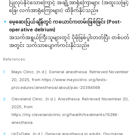
ပြုလုပ်နိုင်သောကြောင့် အချို့အာရုံကြောများ (အထူးသဖြင့်
ခြေ၊ လက်အာရုံကြောများ) ထိခိုက်နိုင်သည်။
မေ့ဆေးပြယ်ချိန်တွင် ကယောင်ကတမ်းဖြစ်ခြင်း (Post-
operative delirium)
အသက်အရွယ်ကြီးသူများတွင် ပိုမိုဖြစ်ပွါးတတ်ပြီး တစ်ပတ်
အတွင်း သက်သာပျောက်ကင်းနိုင်သည်။
References:
Mayo Clinic. (n.d.).
General anesthesia.
Retrieved November
20, 2025, from https://www.mayoclinic.org/tests-
procedures/anesthesia/about/pac-20384568
Cleveland Clinic. (n.d.).
Anesthesia
. Retrieved November 20,
2025, from
https://my.clevelandclinic.org/health/treatments/15286-
anesthesia
UpToDate. (n.d.).
General anesthesia in adults: Discharge