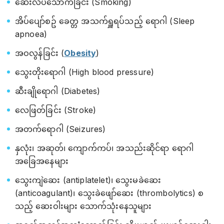
‌‌ဆေးလိပ်သောက်ခြင်း (Smoking)
အိပ်ပျော်စဥ် ခေတ္တ အသက်ရှူရပ်သည့် ရောဂါ (Sleep
apnoea)
အဝလွန်ခြင်း (
Obesity
)
သွေးတိုးရောဂါ (High blood pressure)
ဆီးချိုရောဂါ (Diabetes)
လေဖြတ်ခြင်း (Stroke)
အတက်ရောဂါ (Seizures)
နှလုံး၊ အဆုတ်၊ ကျောက်ကပ်၊ အသည်းဆိုင်ရာ ရောဂါ
အခြေအနေများ
သွေးကျဲဆေး (antiplatelet)၊ သွေးမခဲ‌ဆေး
(anticoagulant)၊ သွေးခဲဖျော်ဆေး (thrombolytics) စ
သည့် ဆေးဝါးများ သောက်သုံးနေသူများ