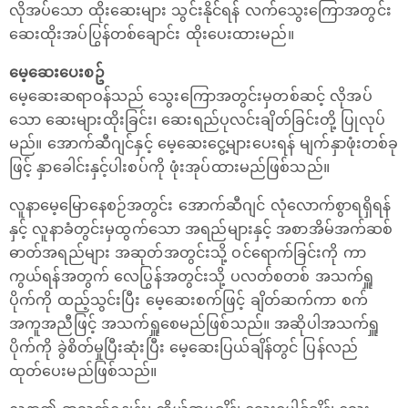
လိုအပ်သော ထိုးဆေးများ သွင်းနိုင်ရန် လက်သွေးကြောအတွင်း
ဆေးထိုးအပ်ပြွန်တစ်ချောင်း ထိုးပေးထားမည်။
မေ့ဆေးပေးစဥ်
မေ့ဆေးဆရာဝန်သည် သွေးကြောအတွင်းမှတစ်ဆင့် လိုအပ်
သော ဆေးများထိုးခြင်း၊ ဆေးရည်ပုလင်းချိတ်ခြင်းတို့ ပြုလုပ်
မည်။ အောက်ဆီဂျင်နှင့် မေ့ဆေးငွေ့များပေးရန် မျက်နှာဖုံးတစ်ခု
ဖြင့် နှာခေါင်းနှင့်ပါးစပ်ကို ဖုံးအုပ်ထားမည်ဖြစ်သည်။
လူနာမေ့မြောနေစဉ်အတွင်း အောက်ဆီဂျင် လုံလောက်စွာရရှိရန်
နှင့် လူနာခံတွင်းမှထွက်သော အရည်များနှင့် အစာအိမ်အက်ဆစ်
ဓာတ်အရည်များ အဆုတ်အတွင်းသို့ ဝင်ရောက်ခြင်းကို ကာ
ကွယ်ရန်အတွက် လေပြွန်အတွင်းသို့ ပလတ်စတစ် အသက်ရှူ
ပိုက်ကို ထည့်သွင်းပြီး မေ့ဆေးစက်ဖြင့် ချိတ်ဆက်ကာ စက်
အကူအညီဖြင့် အသက်ရှူစေမည်ဖြစ်သည်။ အဆိုပါအသက်ရှူ
ပိုက်ကို ခွဲစိတ်မှုပြီးဆုံးပြီး မေ့ဆေးပြယ်ချိန်တွင် ပြန်လည်
ထုတ်ပေးမည်ဖြစ်သည်။