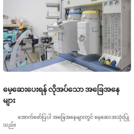
မေ့ဆေးပေးရန် လိုအပ်သော အခြေအနေ
များ
အောက်ဖော်ပြပါ အခြေအနေများတွင် မေ့ဆေးအသုံးပြု
သည်။