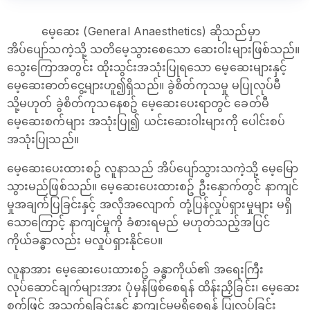
မေ့ဆေး (General Anaesthetics) ဆိုသည်မှာ
အိပ်ပျော်သကဲ့သို့ သတိမေ့သွားစေသော ဆေးဝါးများဖြစ်သည်။
သွေးကြောအတွင်း ထိုးသွင်းအသုံးပြုရသော မေ့ဆေးများနှင့်
မေ့ဆေးဓာတ်ငွေ့များဟူ၍ရှိသည်။ ခွဲစိတ်ကုသမှု မပြုလုပ်မီ
သို့မဟုတ် ခွဲစိတ်ကုသနေစဥ် မေ့ဆေးပေးရာတွင် ခေတ်မီ
မေ့ဆေးစက်များ အသုံးပြု၍ ယင်းဆေးဝါးများကို ပေါင်းစပ်
အသုံးပြုသည်။
မေ့ဆေးပေးထားစဥ် လူနာသည် အိပ်ပျော်သွားသကဲ့သို့ မေ့မြော
သွားမည်ဖြစ်သည်။ မေ့ဆေးပေးထားစဥ် ဦး‌နှောက်တွင် နာကျင်
မှုအချက်ပြခြင်းနှင့် အလိုအလျောက် တုံ့ပြန်လှုပ်ရှားမှုများ မရှိ
သောကြောင့် နာကျင်မှုကို ခံစားရမည် မဟုတ်သည့်အပြင်
ကိုယ်ခန္ဓာလည်း မလှုပ်ရှားနိုင်ပေ။
လူနာအား မေ့ဆေးပေးထားစဥ် ခန္ဓာကိုယ်၏ အရေးကြီး
လုပ်ဆောင်ချက်များအား ပုံမှန်ဖြစ်စေရန် ထိန်းညှိခြင်း၊ မေ့ဆေး
စက်ဖြင့် အသက်ရှူခြင်းနှင့် နာကျင်မှုမရှိစေရန် ပြုလုပ်ခြင်း