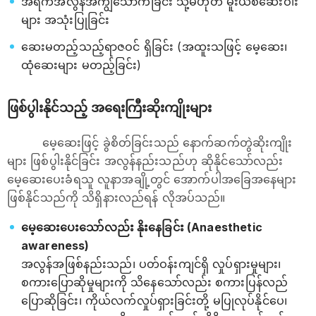
အရက်အလွန်အကျွံသောက်ခြင်း သို့မဟုတ် မူးယစ်ဆေးဝါး
များ အသုံးပြုခြင်း
ဆေးမတည့်သည့်ရာဇဝင် ရှိခြင်း (အထူးသဖြင့် မေ့ဆေး၊
ထုံဆေးများ မတည့်ခြင်း)
ဖြစ်ပွါးနိုင်သည့် အရေးကြီးဆိုးကျိုးများ
မေ့ဆေးဖြင့် ခွဲစိတ်ခြင်းသည် နောက်ဆက်တွဲဆိုးကျိုး
များ ဖြစ်ပွါးနိုင်ခြင်း အလွန်နည်းသည်ဟု ဆိုနိုင်သော်လည်း
မေ့ဆေးပေးခံရသူ လူနာအချို့တွင် အောက်ပါအခြေအနေများ
ဖြစ်နိုင်သည်ကို သိရှိနားလည်ရန် လိုအပ်သည်။
မေ့ဆေးပေးသော်လည်း နိုးနေခြင်း (Anaesthetic
awareness)
အလွန်အဖြစ်နည်းသည်၊ ပတ်ဝန်းကျင်ရှိ လှုပ်ရှားမှုများ၊
စကားပြောဆိုမှုများကို သိနေသော်လည်း စကားပြန်လည်
ပြောဆိုခြင်း၊ ကိုယ်လက်လှုပ်ရှားခြင်းတို့ မပြုလုပ်နိုင်ပေ၊