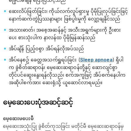
ဆေးလိပ်ဖြတ်ခြင်း၊ ကိုယ်လက်လှုပ်ရှားမှု ပိုမိုပြုလုပ်ခြင်းဖြင့်
နောက်ဆက်တွဲပြဿနာများ ဖြစ်ပွါးမှုကို လျှော့ချနိုင်သည်
အသားဓာတ်၊ အစေ့အဆန်နှင့် အသီးအရွက်များကို ဦးစား
ပေး စားသုံးပါက နာလန်ထ ပိုမိုမြန်ဆန်သည်
အိပ်ချိန် ပြည့်ဝစွာ အိပ်ရန်လိုအပ်သည်
အိပ်နေစဥ် ခေတ္တအသက်ရှူရပ်ခြင်း (
Sleep apnoea
) ရှိပါ
က ခွဲစိတ်ဆရာဝန်၊ မေ့ဆေးဆရာဝန်တို့နှင့် ဆောလျင်စွာ
တိုင်ပင်ဆွေးနွေးရန်လိုသည်၊ စက်အကူဖြင့် အိပ်စက်နေပါက
အဆိုပါစက်အား ဆေးရုံသို့ ယူဆောင်လာရမည်။
မေ့ဆေးပေးပုံအဆင့်ဆင့်
မေ့ဆေးမပေးမီ
မေ့ဆေးအသုံးပြု ခွဲစိတ်ကုသခြင်း မတိုင်မီ မေ့ဆေးဆရာဝန်မှ