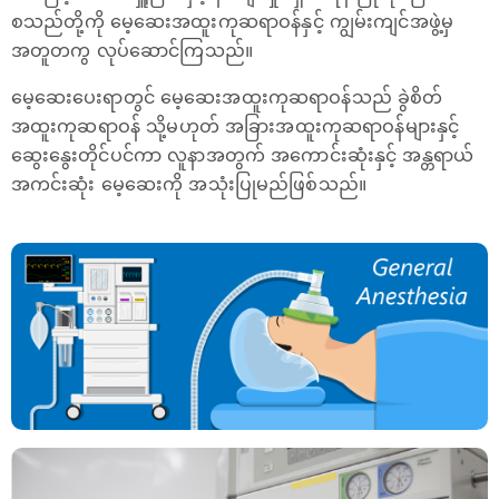
စသည်တို့ကို မေ့ဆေးအထူးကုဆရာဝန်နှင့် ကျွမ်းကျင်အဖွဲ့မှ
အတူတကွ လုပ်ဆောင်ကြသည်။
မေ့ဆေးပေးရာတွင် မေ့ဆေးအထူးကုဆရာဝန်သည် ခွဲစိတ်
အထူးကုဆရာဝန် သို့မဟုတ် အခြားအထူးကုဆရာဝန်များနှင့်
ဆွေးနွေးတိုင်ပင်ကာ လူနာအတွက် အကောင်းဆုံးနှင့် အန္တရာယ်
အကင်းဆုံး မေ့ဆေးကို အသုံးပြုမည်ဖြစ်သည်။