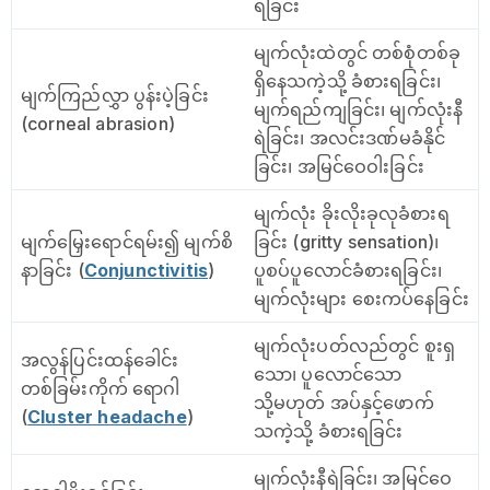
ရခြင်း
မျက်လုံးထဲတွင် တစ်စုံတစ်ခု
ရှိနေသကဲ့သို့ ခံစားရခြင်း၊
မျက်ကြည်လွှာ ပွန်းပဲ့ခြင်း
မျက်ရည်ကျခြင်း၊ မျက်လုံးနီ
(corneal abrasion)
ရဲခြင်း၊ အလင်းဒဏ်မခံနိုင်
ခြင်း၊ အမြင်ဝေဝါးခြင်း
မျက်လုံး ခိုးလိုးခုလုခံစားရ
မျက်မြှေးရောင်ရမ်း၍ မျက်စိ
ခြင်း (gritty sensation)၊
နာခြင်း (
Conjunctivitis
)
ပူစပ်ပူလောင်ခံစားရခြင်း၊
မျက်လုံးများ စေးကပ်နေခြင်း
မျက်လုံးပတ်လည်တွင် စူးရှ
အလွန်ပြင်းထန်ခေါင်း
သော၊ ပူလောင်သော
တစ်ခြမ်းကိုက် ရောဂါ
သို့မဟုတ် အပ်နှင့်ဖောက်
(
Cluster headache
)
သကဲ့သို့ ခံစားရခြင်း
မျက်လုံးနီရဲခြင်း၊ အမြင်ဝေ