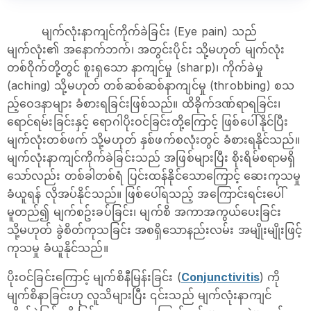
မျက်လုံးနာကျင်ကိုက်ခဲခြင်း (Eye pain) သည်
မျက်လုံး၏ အနောက်ဘက်၊ အတွင်းပိုင်း သို့မဟုတ် မျက်လုံး
တစ်ဝိုက်တို့တွင် စူးရှသော နာကျင်မှု (sharp)၊ ကိုက်ခဲမှု
(aching) သို့မဟုတ် တစ်ဆစ်ဆစ်နာကျင်မှု (throbbing) စသ
ည့်ဝေဒနာများ ခံစားရခြင်းဖြစ်သည်။ ထိခိုက်ဒဏ်ရာရခြင်း၊
ရောင်ရမ်းခြင်းနှင့် ရောဂါပိုးဝင်ခြင်းတို့ကြောင့် ဖြစ်ပေါ်နိုင်ပြီး
မျက်လုံးတစ်ဖက် သို့မဟုတ် နှစ်ဖက်စလုံးတွင် ခံစားရနိုင်သည်။
မျက်လုံးနာကျင်ကိုက်ခဲခြင်းသည် အဖြစ်များပြီး စိုးရိမ်စရာမရှိ
သော်လည်း တစ်ခါတစ်ရံ ပြင်းထန်နိုင်သောကြောင့် ဆေးကုသမှု
ခံယူရန် လိုအပ်နိုင်သည်။ ဖြစ်‌ပေါ်ရသည့် အကြောင်းရင်းပေါ်
မူတည်၍ မျက်စဥ်းခပ်ခြင်း၊ မျက်စိ အကာအကွယ်ပေးခြင်း
သို့မဟုတ် ခွဲစိတ်ကုသခြင်း အစရှိသောနည်းလမ်း အမျိုးမျိုးဖြင့်
ကုသမှု ခံယူနိုင်သည်။
ပိုးဝင်ခြင်းကြောင့် မျက်စိနီမြန်းခြင်း (
Conjunctivitis
) ကို
မျက်စိနာခြင်းဟု လူသိများပြီး ၎င်းသည် မျက်လုံးနာကျင်