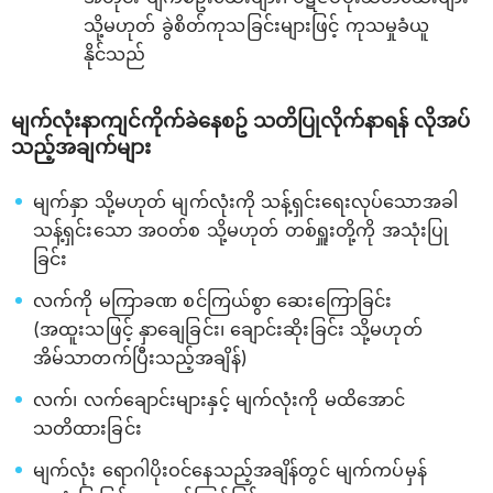
သို့မဟုတ် ခွဲစိတ်ကုသခြင်းများဖြင့် ကုသမှုခံယူ
နိုင်သည်
မျက်လုံးနာကျင်ကိုက်ခဲနေစဥ် သတိပြုလိုက်နာရန် လိုအပ်
သည့်အချက်များ
မျက်နှာ သို့မဟုတ် မျက်လုံးကို သန့်ရှင်းရေးလုပ်သောအခါ
သန့်ရှင်းသော အဝတ်စ သို့မဟုတ် တစ်ရှူးတို့ကို အသုံးပြု
ခြင်း
လက်ကို မကြာခဏ စင်ကြယ်စွာ ဆေးကြောခြင်း
(အထူးသဖြင့် နှာချေခြင်း၊ ချောင်းဆိုးခြင်း သို့မဟုတ်
အိမ်သာတက်ပြီးသည့်အချိန်)
လက်၊ လက်ချောင်းများနှင့် မျက်လုံးကို မထိအောင်
သတိထားခြင်း
မျက်လုံး ရောဂါပိုးဝင်နေသည့်အချိန်တွင် မျက်ကပ်မှန်