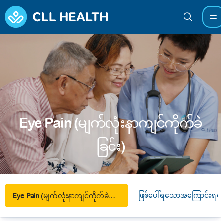
Eye Pain (မျက်လုံးနာကျင်ကိုက်ခဲ
ခြင်း)
ဖြစ်ပေါ်ရသောအကြောင်းရင်
Eye Pain (မျက်လုံးနာကျင်ကိုက်ခဲခြင်း)