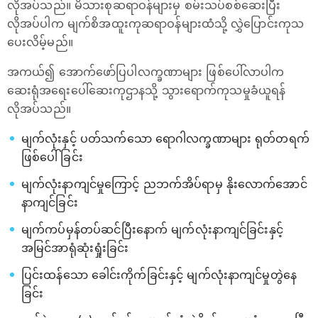
လိုအပ်သည်။ မိသားစုဆရာဝန်များမှ စမ်းသပ်စစ်ဆေးပြီး
လိုအပ်ပါက မျက်စိအထူးကုဆရာဝန်များထံသို့ လွှဲပြောင်းကုသ
ပေးလိမ့်မည်။
အကယ်၍ ‌အောက်ဖော်ပြပါလက္ခဏာများ ဖြစ်ပေါ်လာပါက
ဆေးရုံအရေးပေါ်ဆေးကုဌာနသို့ သွားရောက်ကုသမှုခံယူရန်
လိုအပ်သည်။
မျက်လုံးနှင့် ပတ်သက်သော ရောဂါလက္ခဏာများ ရုတ်တရက်
ဖြစ်ပေါ်ခြင်း
မျက်လုံးနာကျင်မှုကြောင့် ညဘက်အိပ်ရာမှ နိုးလောက်အောင်
နာကျင်ခြင်း
မျက်ကပ်မှန်တပ်ဆင်ပြီးနောက် မျက်လုံးနာကျင်ခြင်းနှင့်
အမြင်အာရုံဆုံးရှုံးခြင်း
ပြင်းထန်သော ခေါင်းကိုက်ခြင်းနှင့် မျက်လုံးနာကျင်မှုတွဲနေ
ခြင်း