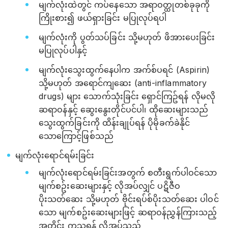
မျက်လုံးထဲတွင် ကပ်နေသော အရာဝတ္ထုတစ်ခုခုကို
ကြိုးစား၍ ဖယ်ရှားခြင်း မပြုလုပ်ရပါ
မျက်လုံးကို ပွတ်သပ်ခြင်း သို့မဟုတ် ဖိအားပေးခြင်း
မပြုလုပ်ပါနှင့်
မျက်လုံးသွေးထွက်နေပါက အက်စ်ပရင် (Aspirin)
သို့မဟုတ် အရောင်ကျဆေး (anti-inflammatory
drugs) များ သောက်သုံးခြင်း ရှောင်ကြဥ်ရန် လိုမလို
ဆရာဝန်နှင့် ဆွေးနွေးတိုင်ပင်ပါ၊ ထိုဆေးများသည်
သွေးထွက်ခြင်းကို ထိန်းချုပ်ရန် ပိုမိုခက်ခဲနိုင်
သောကြောင့်ဖြစ်သည်
မျက်လုံးရောင်ရမ်းခြင်း
မျက်လုံးရောင်ရမ်းခြင်းအတွက် စတီးရွက်ပါဝင်သော
မျက်စဥ်းဆေးများနှင့် လိုအပ်လျှင် ပဋိဇီဝ
ပိုးသတ်ဆေး သို့မဟုတ် ဗိုင်းရပ်စ်ပိုးသတ်ဆေး ပါဝင်
သော မျက်စဥ်းဆေးများဖြင့် ဆရာဝန်ညွှန်ကြားသည့်
အတိုင်း ကုသရန် လိုအပ်သည်