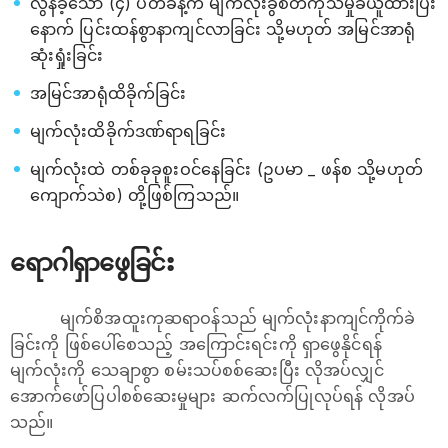
လွန်ခဲ့သော (၄) ပတ်ခန့်က မျက်လုံးခွဲစိတ်ကုသမှုခံယူထားပြီး
နောက် ပြင်းထန်စွာနာကျင်လာခြင်း သို့မဟုတ် အမြင်အာရုံ
ဆုံးရှုံးခြင်း
အမြင်အာရုံထိခိုက်ခြင်း
မျက်လုံးထိခိုက်ဒဏ်ရာရခြင်း
မျက်လုံးထဲ တစ်ခုခုစူးဝင်နေခြင်း (ဥပမာ _ ဖန်စ သို့မဟုတ်
ကျောက်သဲစ) တို့ဖြစ်ကြသည်။
ရောဂါရှာဖွေခြင်း
မျက်စိအထူးကုဆရာဝန်သည် မျက်လုံးနာကျင်ကိုက်ခဲ
ခြင်းကို ဖြစ်ပေါ်စေသည့် အကြောင်းရင်းကို ရှာဖွေနိုင်ရန်
မျက်လုံးကို သေချာစွာ စမ်းသပ်စစ်ဆေးပြီး လိုအပ်လျှင်
အောက်ဖော်ပြပါစစ်ဆေးမှုများ ဆက်လက်ပြုလုပ်ရန် လိုအပ်
သည်။