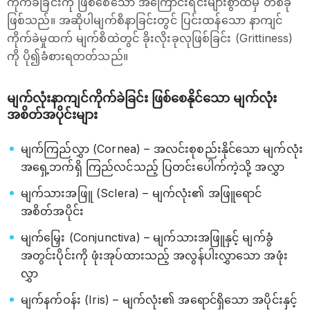
ကိုက်ခဲခြင်းကို ဖြစ်စေသော အကြောင်းရင်းများစွာထဲမှ တစ်ခု
ဖြစ်သည်။ အဆိုပါမျက်စိနာခြင်းတွင် ပြင်းထန်သော နာကျင်
ကိုက်ခဲမှုထက် မျက်စိထဲတွင် ခိုးလိုးခုလုဖြစ်ခြင်း (Grittiness)
ကို ပို၍ခံစားရတတ်သည်။
မျက်လုံးနာကျင်ကိုက်ခဲခြင်း ဖြစ်စေနိုင်သော မျက်လုံး
အစိတ်အပိုင်းများ
မျက်ကြည်လွှာ (Cornea) – အလင်းစုစည်းနိုင်သော မျက်လုံး
အရှေ့ဘက်ရှိ ကြည်လင်သည့် ပြတင်းပေါက်ကဲ့သို့ အလွှာ
မျက်သားအဖြူ (Sclera) – မျက်လုံး၏ အဖြူရောင်
အစိတ်အပိုင်း
မျက်မြှေး (Conjunctiva) – မျက်သားအဖြူနှင့် မျက်ခွံ
အတွင်းပိုင်းကို ဖုံးအုပ်ထားသည့် အလွန်ပါးလွှာသော အဖုံး
လွှာ
မျက်နက်ဝန်း (Iris) – မျက်လုံး၏ အရောင်ရှိသော အပိုင်းနှင့်