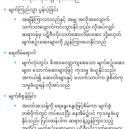
မျက်ကြည်လွှာ ပွန်းပဲ့ခြင်း
အချိန်ကြာလာသည်နှင့် အမျှ အလိုအလျောက်
သက်သာပျောက်ကင်းသွားနိုင်သည်၊ လိုအပ်လျှင်
ဆရာဝန်မှ ပဋိဇီဝပိုးသတ်ဆေးလိမ်းဆေး သို့မဟုတ်
မျက်စဥ်းဆေးများကို ညွှန်ကြားပေးနိုင်သည်
ရေတိမ်ရောဂါ
မျက်လုံးတွင်း ဖိအားလျော့ကျစေသော မျက်စဥ်းဆေး
များ၊ သောက်ဆေးများဖြင့် ကုသမှု ခံယူနိုင်သည်၊
အကယ်၍ ဆေးဝါးများနှင့် မသက်သာပါက ခွဲစိတ်ကု
သမှုခံယူရန် လိုအပ်သည်
မျက်စိစွန်ခြင်း
အဝတ်အသန့်ကို ရေနွေးနွေးဖြင့်စိမ်ကာ မျက်ခွံ
တစ်ဝိုက်တွင် ကပ်ပေးပြီး နေအိမ်၌ပင် ကုသမှုခံယူ
နိုင်သည်၊ ပြင်းထန်ပါက ဆရာဝန်ညွှန်ကြားသည့်
အတိုင်း မျက်စဥ်းဆေးများ၊ ပဋိဇီဝပိုးသတ်ဆေးများ