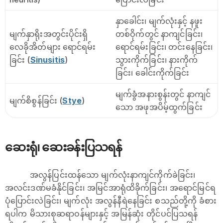
နှာခေါင်း၊ မျက်လုံးနှင့် နဖူး
မျက်နှာရိုးအတွင်းပိုင်းရှိ
တစ်ဝိုက်တွင် နာကျင်ခြင်း၊
လေခိုအိတ်များ ရောင်ရမ်း
ရောင်ရမ်းခြင်း၊ တင်းနေခြင်း၊
ခြင်း (
Sinusitis
)
သွားကိုက်ခြင်း၊ နားကိုက်
ခြင်း၊ ခေါင်းကိုက်ခြင်း
မျက်ခွံအနားစွန်းတွင် နာကျင်
မျက်စိစွန်ခြင်း (
Stye
)
သော အဖုအပိမ့်ထွက်ခြင်း
ဆေးရုံ၊ ဆေးခန်းပြသရန်
အလွန်ပြင်းထန်သော မျက်လုံးနာကျင်ကိုက်ခဲခြင်း၊
အလင်းဒဏ်မခံနိုင်ခြင်း၊ အမြင်အာရုံထိခိုက်ခြင်း၊ အရောင်မြင်ရ
ပုံပြောင်းလဲခြင်း၊ မျက်လုံး အလွန်နီရဲနေခြင်း စသည်တို့ကို ခံစား
ရပါက မိသားစုဆရာဝန်များနှင့် အမြန်ဆုံး တိုင်ပင်ပြသရန်