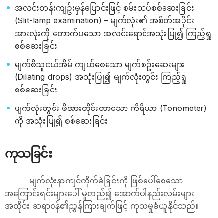
အလင်းတန်းကျဥ်းမှန်ပြောင်းဖြင့် စမ်းသပ်စစ်ဆေးခြင်း
(Slit-lamp examination) – မျက်လုံး၏ အစိတ်အပိုင်း
အားလုံးကို တောက်ပသော အလင်းရောင်အသုံးပြု၍ ကြည့်ရှု
စစ်ဆေးခြင်း
မျက်စိသူငယ်အိမ် ကျယ်စေသော မျက်စဥ်းဆေးများ
(Dilating drops) အသုံးပြု၍ မျက်လုံးတွင်း ကြည့်ရှု
စစ်ဆေးခြင်း
မျက်လုံးတွင်း ဖိအားတိုင်းတာသော ကိရိယာ (Tonometer)
ကို အသုံးပြု၍ စစ်ဆေးခြင်း
ကုသခြင်း
မျက်လုံးနာကျင်ကိုက်ခဲခြင်းကို ဖြစ်ပေါ်စေသော
အကြောင်းရင်းများပေါ် မူတည်၍ အောက်ပါနည်းလမ်းများ
အတိုင်း ဆရာဝန်၏ညွှန်ကြားချက်ဖြင့် ကုသမှုခံယူနိုင်သည်။