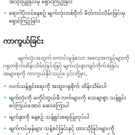
အသုံးပြုခြင်းမှ ရှောင်ကြဥ်ခြင်း
ရောဂါပိုးဝင်နေစဥ် မျက်လုံးတစ်ဝိုက် မိတ်ကပ်လိမ်းခြင်းမှ
ရှောင်ကြဥ်ခြင်း
ကာကွယ်ခြင်း
မျက်လုံးအတွက် ကောင်းမွန်သော အလေ့အကျင့်များကို
ဂရုတစိုက်ထိန်းသိမ်းခြင်းဖြင့် မျက်လုံးနာကျင်ကိုက်ခဲခြင်း
အများစုကို ကာကွယ်နိုင်သည်။ ၄င်းတို့မှာ_
လက်သန့်ရှင်းရေးကို အထူးဂရုစိုက် ထိန်းသိမ်းပါ
မျက်လုံးကို မကိုင်တွယ်မီ လက်များကို သေချာစွာ သန့်ရှင်း
စင်ကြယ်အောင် ဆေးကြောပါ
မျက်နှာကို နေ့စဥ် သန့်ရှင်းရေးပြုလုပ်ပါ
မျက်ကပ်မှန်များ သန့်စင်ခြင်းနှင့် ထားသိုခြင်းများကို