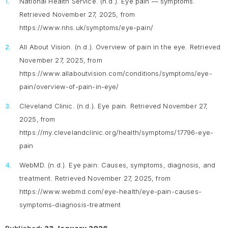
National Health Service. (n.d.).
Eye pain — symptoms
.
Retrieved November 27, 2025, from
https://www.nhs.uk/symptoms/eye-pain/
All About Vision. (n.d.).
Overview of pain in the eye.
Retrieved
November 27, 2025, from
https://www.allaboutvision.com/conditions/symptoms/eye-
pain/overview-of-pain-in-eye/
Cleveland Clinic. (n.d.).
Eye pain.
Retrieved November 27,
2025, from
https://my.clevelandclinic.org/health/symptoms/17796-eye-
pain
WebMD. (n.d.).
Eye pain: Causes, symptoms, diagnosis, and
treatment
. Retrieved November 27, 2025, from
https://www.webmd.com/eye-health/eye-pain-causes-
symptoms-diagnosis-treatment