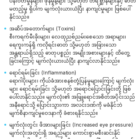
ပန်းဝတ်မှုန်များ၊ ဖုန်မှုန့်များ သို့မဟုတ် တိရိစ္ဆာန်များနှင့် ဓာတ်
မတည့်မှု ရှိပါက မျက်လုံးယားယံပြီး နာကျင်မှုများ ဖြစ်ပေါ်
နိုင်သည်။
အဆိပ်အတောက်များ (Toxins)
စီးကရက်မီးခိုးများ၊ လေထုညစ်ညမ်းစေသော အရာများ၊
ရေကူးကန်ရှိ ကလိုရင်းဓာတ် သို့မဟုတ် အခြားသော
အန္တရာယ်ရှိသည့် ဓာတုပစ္စည်း အမျိုးအစားများနှင့် ထိတွေ့
ခြင်းကြောင့် မျက်လုံးယားယံပြီး နာကျင်လာနိုင်သည်။
ရောင်ရမ်းခြင်း (Inflammation)
ရောဂါပိုးများ၊ ကိုယ်ခံအားစနစ်တုံ့ပြန်မှုများကြောင့် မျက်လုံး
များ ရောင်ရမ်းခြင်း သို့မဟုတ် အရောင်ပြောင်းခြင်းတို့ ဖြစ်
ပေါ်လာနိုင်သည်။ မျက်လုံး၏ အဖြူရောင်အစိတ်အပိုင်းသည်
အနီရောင်သို့ ပြောင်းသွားကာ အလင်းဒဏ်ကို မခံနိုင်ဘဲ
မျက်စိနာကျင်မှုဝေဒနာကို ခံစားရနိုင်သည်။
မျက်လုံးတွင်း ဖိအားများခြင်း (Increased eye pressure)
မျက်လုံးအတွင်းရှိ အရည်များ ကောင်းစွာမစီးဆင်းနိုင်