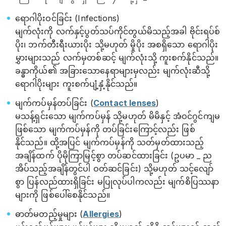
ရောဂါပိုးဝင်ခြင်း (Infections)
မျက်လုံးကို လက်နှင့်ပွတ်သပ်ကိုင်တွယ်မိသည့်အခါ ဗိုင်းရပ်စ်
ပိုး၊ ဘက်တီးရီးယားပိုး သို့မဟုတ် မှိုပိုး အစရှိသော ရောဂါပိုး
မွှားများသည် လက်မှတစ်ဆင့် မျက်လုံးသို့ ကူးစက်နိုင်သည်။
ခန္ဓာကိုယ်၏ အခြားသောနေရာများမှလည်း မျက်လုံးဆီသို့
ရောဂါပိုးများ ကူးစက်ပျံ့နှံ့နိုင်သည်။
မျက်ကပ်မှန်တပ်ခြင်း (
Contact lenses
)
မသန့်ရှင်းသော မျက်ကပ်မှန် သို့မဟုတ် မိမိနှင့် အံဝင်ဂွင်ကျမ
ဖြစ်သော မျက်ကပ်မှန်ကို တပ်ခြင်းကြောင့်လည်း ဖြစ်
နိုင်သည်။ ထို့အပြင် မျက်ကပ်မှန်ကို သတ်မှတ်ထားသည့်
အချိန်ထက် ပိုမိုကြာမြင့်စွာ တပ်ဆင်ထားခြင်း (ဥပမာ _ ည
အိပ်သည့်အချိန်တွင်ပါ ဝတ်ဆင်ခြင်း) သို့မဟုတ် သင့်လျော်
စွာ ပြန်လည်ထားရှိခြင်း မပြုလုပ်ပါကလည်း မျက်စိပြဿနာ
များကို ဖြစ်ပေါ်စေနိုင်သည်။
ဓာတ်မတည့်မှုများ (
Allergies
)