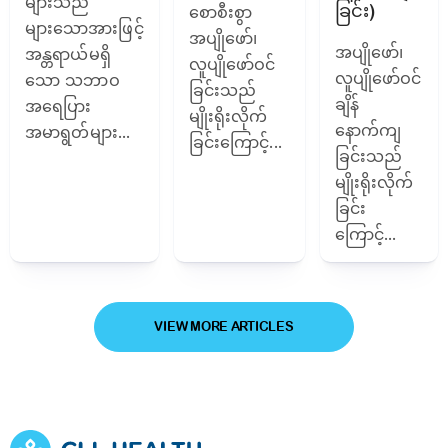
များသည်
ခြင်း)
စောစီးစွာ
များသောအားဖြင့်
အပျိုဖော်၊
အပျိုဖော်၊
အန္တရာယ်မရှိ
လူပျိုဖော်ဝင်
လူပျိုဖော်ဝင်
သော သဘာဝ
ခြင်းသည်
ချိန်
အရေပြား
မျိုးရိုးလိုက်
နောက်ကျ
အမာရွတ်များ...
ခြင်းကြောင့်...
ခြင်းသည်
မျိုးရိုးလိုက်
ခြင်း
ကြောင့်...
VIEW MORE ARTICLES