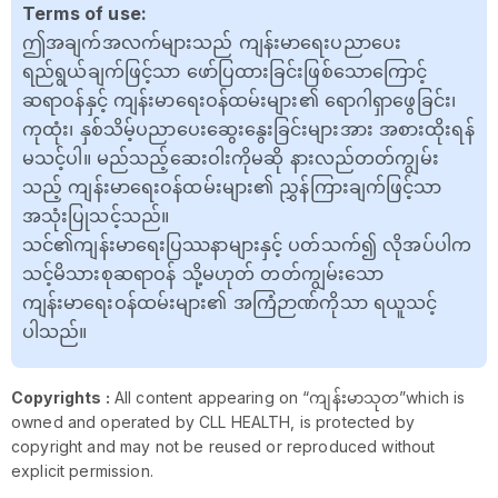
Terms of use:
ဤအချက်အလက်များသည် ကျန်းမာရေးပညာပေး
ရည်ရွယ်ချက်ဖြင့်သာ ဖော်ပြထားခြင်းဖြစ်သောကြောင့်
ဆရာဝန်နှင့် ကျန်းမာရေးဝန်ထမ်းများ၏ ရောဂါရှာဖွေခြင်း၊
ကုထုံး၊ နှစ်သိမ့်ပညာပေးဆွေးနွေးခြင်းများအား အစားထိုးရန်
မသင့်ပါ။ မည်သည့်ဆေးဝါးကိုမဆို နားလည်တတ်ကျွမ်း
သည့် ကျန်းမာရေးဝန်ထမ်းများ၏ ညွှန်ကြားချက်ဖြင့်သာ
အသုံးပြုသင့်သည်။
သင်၏ကျန်းမာရေးပြဿနာများနှင့် ပတ်သက်၍ လိုအပ်ပါက
သင့်မိသားစုဆရာဝန် သို့မဟုတ် တတ်ကျွမ်းသော
ကျန်းမာရေးဝန်ထမ်းများ၏ အကြံဉာဏ်ကိုသာ ရယူသင့်
ပါသည်။
Copyrights :
All content appearing on “ကျန်းမာသုတ”which is
owned and operated by CLL HEALTH, is protected by
copyright and may not be reused or reproduced without
explicit permission.