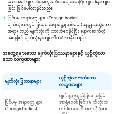
သောအခါ မျက်လုံးအတွင်း ဖိအားများလာပြီး မျက်စိနာကျင်
ခြင်း ဖြစ်ပေါ်လာနိုင်သည်။
ပြင်ပမှ အရာဝတ္တုများ (Foreign bodies)
မျက်လုံးထဲတွင် ပြင်ပမှ အရာဝတ္တုတစ်ခုခု (ဖုန်မှုန်ကဲ့သို့သော
အရာ) သည် မျက်လုံးကို ယားယံစေနိုင်ပြီး နောက်ဆက်တွဲ
အနေဖြင့် မျက်လုံးနာကျင်ကိုက်ခဲလာနိုင်သည်။
အတွေ့ရများသော မျက်လုံးပြဿနာများနှင့် ယှဥ်တွဲလာ
သော လက္ခဏာများ
ယှဥ်တွဲလာတတ်သော
မျက်လုံးပြဿနာများ
လက္ခဏာများ
မျက်ရည်ထွက်ခြင်း၊ အမြင်
ပြင်ပမှ အရာဝတ္ထုများ
အာရုံဝေဝါးခြင်း၊ မျက်လုံးထဲ
(Foreign bodies)
တစ်စုံတစ်ခု ရှိသကဲ့သို့ ခံစား