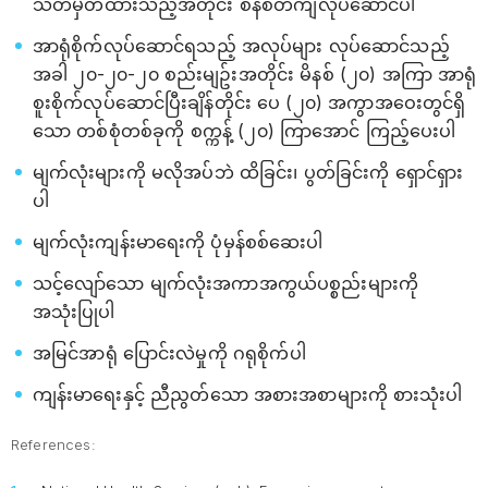
သတ်မှတ်ထားသည့်အတိုင်း စနစ်တကျလုပ်ဆောင်ပါ
အာရုံစိုက်လုပ်ဆောင်ရသည့် အလုပ်များ လုပ်ဆောင်သည့်
အခါ ၂၀-၂၀-၂၀ စည်းမျဥ်းအတိုင်း မိနစ် (၂၀) အကြာ အာရုံ
စူးစိုက်လုပ်ဆောင်ပြီးချိန်တိုင်း ပေ (၂၀) အကွာအဝေးတွင်ရှိ
သော တစ်စုံတစ်ခုကို စက္ကန့် (၂၀) ကြာအောင် ကြည့်ပေးပါ
မျက်လုံးများကို မလိုအပ်ဘဲ ထိခြင်း၊ ပွတ်ခြင်းကို ရှောင်ရှား
ပါ
မျက်လုံးကျန်းမာရေးကို ပုံမှန်စစ်ဆေးပါ
သင့်လျော်သော မျက်လုံးအကာအကွယ်ပစ္စည်းများကို
အသုံးပြုပါ
အမြင်အာရုံ ပြောင်းလဲမှုကို ဂရုစိုက်ပါ
ကျန်းမာရေးနှင့် ညီညွတ်သော အစားအစာများကို စားသုံးပါ
References: