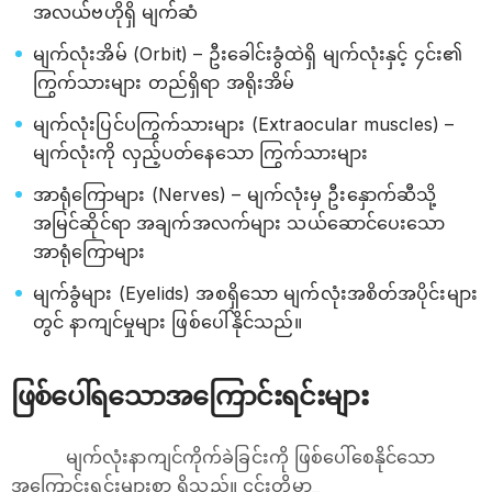
အလယ်ဗဟိုရှိ မျက်ဆံ
မျက်လုံးအိမ် (Orbit) – ဦးခေါင်းခွံထဲရှိ မျက်လုံးနှင့် ၄င်း၏
ကြွက်သားများ တည်ရှိရာ အရိုးအိမ်
မျက်လုံးပြင်ပကြွက်သားများ (Extraocular muscles) –
မျက်လုံးကို လှည့်ပတ်နေသော ကြွက်သားများ
အာရုံကြောများ (Nerves) – မျက်လုံးမှ ဦးနှောက်ဆီသို့
အမြင်ဆိုင်ရာ အချက်အလက်များ သယ်ဆောင်ပေးသော
အာရုံကြောများ
မျက်ခွံများ (Eyelids) အစရှိသော မျက်လုံးအစိတ်အပိုင်းများ
တွင် နာကျင်မှုများ ဖြစ်ပေါ်နိုင်သည်။
ဖြစ်ပေါ်ရသောအကြောင်းရင်းများ
မျက်လုံးနာကျင်ကိုက်ခဲခြင်းကို ဖြစ်ပေါ်စေနိုင်သော
အကြောင်းရင်းများစွာ ရှိသည်။ ၄င်းတို့မှာ_