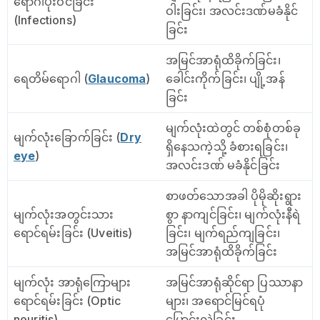
ရောဂါပိုးဝင်ခြင်း
ဝါးခြင်း၊ အလင်းဒဏ်မခံနိုင်
(Infections)
ခြင်း
အမြင်အာရုံထိခိုက်ခြင်း၊
ရေတိမ်ရောဂါ (
Glaucoma
)
ခေါင်းကိုက်ခြင်း၊ ပျို့အန်
ခြင်း
မျက်လုံးထဲတွင် တစ်စုံတစ်ခု
မျက်လုံးခြောက်ခြင်း (
Dry
ရှိနေသကဲ့သို့ ခံစားရခြင်း၊
eye
)
အလင်းဒဏ် မခံနိုင်ခြင်း
စာဖတ်သောအခါ ပိုမိုဆိုးရွား
မျက်လုံးအတွင်းသား
စွာ နာကျင်ခြင်း၊ မျက်လုံးနီရဲ
ရောင်ရမ်းခြင်း (Uveitis)
ခြင်း၊ မျက်ရည်ကျခြင်း၊
အမြင်အာရုံထိခိုက်ခြင်း
မျက်လုံး အာရုံကြောများ
အမြင်အာရုံဆိုင်ရာ ပြဿာနာ
ရောင်ရမ်းခြင်း (Optic
များ၊ အရောင်မြင်ရပုံ
neuritis)
ပြောင်းလဲခြင်း