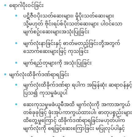
ရောဂါပိုးဝင်ခြင်း
ပဋိဇီဝပိုးသတ်ဆေးများ၊ မှိုပိုးသတ်ဆေးများ
သို့မဟုတ် ဗိုင်းရပ်စ်ပိုးသတ်ဆေးများ ပါဝင်သော
မျက်စဥ်းဆေးများအသုံးပြုခြင်း
မျက်လုံးနာခြင်းနှင့် ဓာတ်မတည့်ခြင်းတို့အတွက်
သောက်ဆေးများဖြင့် ကုသခြင်း
မျက်ရည်တုများကို အသုံးပြုခြင်း
မျက်လုံးထိခိုက်ဒဏ်ရာရခြင်း
မျက်လုံးထိခိုက်ဒဏ်ရာ ရပါက အမြန်ဆုံး ဆရာဝန်နှင့်
ပြသ၍ ကုသမှုခံယူပါ
ဆေးကုသမှုမခံယူမီအထိ မျက်လုံးကို အကာအကွယ်
တစ်ခုခုဖြင့် ဖုံးအုပ်ကာကွယ်ထားပါ၊ ဓာတုပစ္စည်းများ
ထိတွေ့မှုကြောင့် ထိခိုက်ဒဏ်ရာရခြင်းမဟုတ်ပါက
မျက်လုံးကို ရေဖြင့်ဆေးကြောခြင်း မပြုလုပ်ပါနှင့်