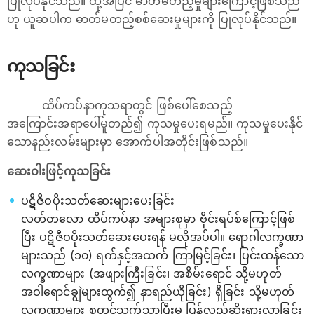
ပြုလုပ်နိုင်သည်။ ထို့အပြင် ဓာတ်မတည့်မှုများကြောင့်ဖြစ်သည်
ဟု ယူဆပါက ဓာတ်မတည့်စစ်ဆေးမှုများကို ပြုလုပ်နိုင်သည်။
ကုသခြင်း
ထိပ်ကပ်နာကုသရာတွင် ဖြစ်ပေါ်စေသည့်
အကြောင်းအရာပေါ်မူတည်၍ ကုသမှုပေးရမည်။ ကုသမှုပေးနိုင်
သောနည်းလမ်းများမှာ အောက်ပါအတိုင်းဖြစ်သည်။
ဆေးဝါးဖြင့်ကုသခြင်း
ပဋိဇီဝပိုးသတ်ဆေးများပေးခြင်း
လတ်တလော ထိပ်ကပ်နာ အများစုမှာ ဗိုင်းရပ်စ်ကြောင့်ဖြစ်
ပြီး ပဋိဇီဝပိုးသတ်ဆေးပေးရန် မလိုအပ်ပါ။ ရောဂါလက္ခဏာ
များသည် (၁၀) ရက်နှင့်အထက် ကြာမြင့်ခြင်း၊ ပြင်းထန်သော
လက္ခဏာများ (အဖျားကြီးခြင်း၊ အစိမ်းရောင် သို့မဟုတ်
အဝါရောင်ချွဲများထွက်၍ နှာရည်ယိုခြင်း) ရှိခြင်း သို့မဟုတ်
လက္ခဏာများ စတင်သက်သာပြီးမှ ပြန်လည်ဆိုးရွားလာခြင်း