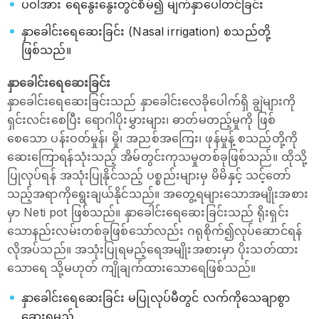
ပဝါအား ရေနွေးနွေးတွင်စိမ်၍ မျက်နှာပေါ်တင်ခြင်း
နှာခေါင်းရေဆေးခြင်း (Nasal irrigation) စသည်တို့
ဖြစ်သည်။
နှာခေါင်းရေဆေးခြင်း
နှာခေါင်းရေဆေးခြင်းသည် နှာခေါင်းလေခိုပေါက်ရှိ ချွဲများကို
ရှင်းလင်းစေပြီး ရောဂါပိုးမွှားများ၊ ဓာတ်မတည့်မှုကို ဖြစ်
စေသော ပန်းဝတ်မှုန်၊ မှို၊ အညစ်အကြေး၊ ဖုန်မှုန့် စသည်တို့ကို
ဆေးကြောရန်သုံးသည့် အိမ်တွင်းကုသမှုတစ်ခုဖြစ်သည်။ ထိုသို့
ပြုလုပ်ရန် အသုံးပြုနိုင်သည့် ပစ္စည်းများမှ မိမိနှင့် သင့်တော်
သည့်အရာကိုရွေးချယ်နိုင်သည်။ အတွေ့ရများသောအမျိုးအစား
မှာ Neti pot ဖြစ်သည်။ နှာခေါင်းရေဆေးခြင်းသည် ရိုးရှင်း
သောနည်းလမ်းတစ်ခုဖြစ်သော်လည်း ဂရုစိုက်၍လုပ်ဆောင်ရန်
လိုအပ်သည်။ အသုံးပြုရမည့်ရေအမျိုးအစားမှာ ပိုးသတ်ထား
သောရေ သို့မဟုတ် ကျိုချက်ထားသောရေဖြစ်သည်။
နှာခေါင်းရေဆေးခြင်း မပြုလုပ်မီတွင် လက်ကိုသေချာစွာ
ဆေးရမည်