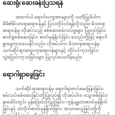
ဆေးရုံ၊ ဆေးခန်းပြသရန်
အထက်ပါ ရောဂါလက္ခဏာများကို သတိပြုမိပါက
မိမိ၏မိသားစုဆရာဝန်နှင့် ပြသတိုင်ပင်ရန်လိုသည်။ မိသားစု
ဆရာဝန်မှ လိုအပ်သည့် စစ်ဆေးစမ်းသပ်မှုများ ပြုလုပ်ခြင်း၊
ဓာတ်ခွဲစစ်ဆေးခြင်း၊ ဓာတ်မှန်ရိုက်ခြင်း စသည်တို့ဖြင့် ရောဂါ
ရှာ‌ဖွေကုသပေးနိုင်သည်။ လိုအပ်ပါက မိသားစုဆရာဝန်မှ
သက်ဆိုင်ရာအထူးကုဆရာဝန်များနှင့် တိုင်ပင်ကုသခြင်း၊​
လွှဲပြောင်းကုသခြင်းများ ပြုလုပ်ပေးလိမ့်မည်။
ရောဂါရှာဖွေခြင်း
သက်ဆိုင်ရာဆရာဝန်မှ ရောဂါရာဇဝင်မေးမြန်းခြင်း၊
စမ်းသပ်စစ်ဆေးခြင်းတို့ပြုလုပ်၍ လိုအပ်ပါက သွေးစစ်ခြင်း၊
နှာခေါင်းတွင်း မှန်ပြောင်းကြည့်ခြင်း၊ ကွန်ပျူတာဓာတ်မှန်ရိုက်
ခြင်းနှင့် သံလိုက်ဓာတ်မှန်ရိုက်ခြင်း၊ အသားစယူခြင်းတို့ကို