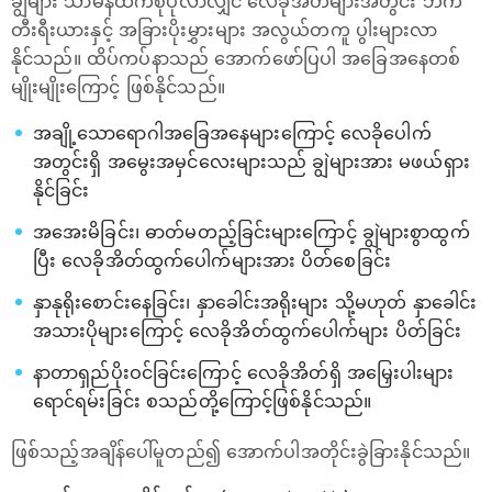
ချွဲများ သာမန်ထက်စုပုံလာလျှင် လေခိုအိတ်များအတွင်း ဘက်
တီးရီးယားနှင့် အခြားပိုးမွှားများ အလွယ်တကူ ပွါးများလာ
နိုင်သည်။ ထိပ်ကပ်နာသည် အောက်ဖော်ပြပါ အခြေအနေတစ်
မျိုးမျိုးကြောင့် ဖြစ်နိုင်သည်။
အချို့သောရောဂါအခြေအနေများကြောင့် လေခိုပေါက်
အတွင်းရှိ အမွေးအမှင်လေးများသည် ချွဲများအား မဖယ်ရှား
နိုင်ခြင်း
အအေးမိခြင်း၊ ဓာတ်မတည့်ခြင်းများကြောင့် ချွဲများစွာထွက်
ပြီး လေခိုအိတ်ထွက်ပေါက်များအား ပိတ်စေခြင်း
နှာနုရိုးစောင်းနေခြင်း၊ နှာခေါင်းအရိုးများ သို့မဟုတ် နှာခေါင်း
အသားပိုများကြောင့် ‌လေခိုအိတ်ထွက်ပေါက်များ ပိတ်ခြင်း
နာတာရှည်ပိုးဝင်ခြင်းကြောင့် လေခိုအိတ်ရှိ အမြှေးပါးများ
ရောင်ရမ်းခြင်း စသည်တို့ကြောင့်ဖြစ်နိုင်သည်။
ဖြစ်သည့်အချိန်ပေါ်မူတည်၍ အောက်ပါအတိုင်းခွဲခြားနိုင်သည်။