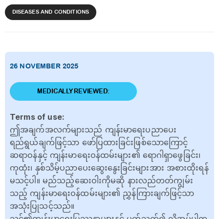
DISEASES AND CONDITIONS
26 NOVEMBER 2025
MEDICALLY REVIEWED:
Terms of use:
ဤအချက်အလက်များသည် ကျန်းမာရေးပညာပေး
ရည်ရွယ်ချက်ဖြင့်သာ ဖော်ပြထားခြင်းဖြစ်သောကြောင့်
ဆရာဝန်နှင့် ကျန်းမာရေးဝန်ထမ်းများ၏ ရောဂါရှာဖွေခြင်း၊
ကုထုံး၊ နှစ်သိမ့်ပညာပေးဆွေးနွေးခြင်းများအား အစားထိုးရန်
မသင့်ပါ။ မည်သည့်ဆေးဝါးကိုမဆို နားလည်တတ်ကျွမ်း
သည့် ကျန်းမာရေးဝန်ထမ်းများ၏ ညွှန်ကြားချက်ဖြင့်သာ
အသုံးပြုသင့်သည်။
သင်၏ကျန်းမာရေးပြဿနာများနှင့် ပတ်သက်၍ လိုအပ်ပါက