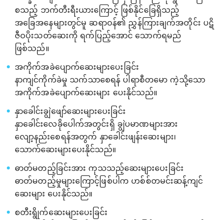
စသည့် ဘက်တီးရီးယားကြောင့် ဖြစ်နိုင်ခြေရှိသည့်
အခြေအနေများတွင်မူ ဆရာဝန်၏ ညွှန်ကြားချက်အတိုင်း ပဋိ
ဇီဝပိုးသတ်ဆေးကို ရက်ပြည့်အောင် သောက်ရမည်
ဖြစ်သည်။
အကိုက်အခဲပျောက်ဆေးများပေးခြင်း
နာကျင်ကိုက်ခဲမှု သက်သာစေရန် ပါရာစီတမော ကဲ့သို့သော
အကိုက်အခဲပျောက်ဆေးများ ပေးနိုင်သည်။
နှာခေါင်းချွဲဖျော်ဆေးများပေးခြင်း
နှာခေါင်းလေခိုပေါက်အတွင်းရှိ ချွဲပမာဏများအား
လျော့နည်းစေရန်အတွက် နှာခေါင်းဖျန်းဆေးများ၊
သောက်ဆေးများ‌ပေးနိုင်သည်။
ဓာတ်မတည့်ခြင်းအား ကုသသည့်ဆေးများပေးခြင်း
ဓာတ်မတည့်မှုများကြောင့်ဖြစ်ပါက ဟစ်စ်တမင်းဆန့်ကျင်
ဆေးများ ပေးနိုင်သည်။
စတီးရွိုက်ဆေးများပေးခြင်း