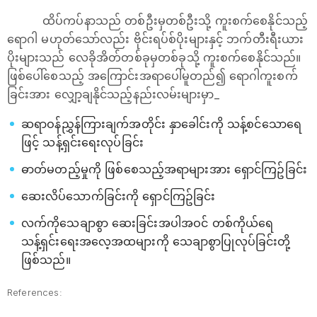
ထိပ်ကပ်နာသည် တစ်ဦးမှတစ်ဦးသို့ ကူးစက်စေနိုင်သည့်
ရောဂါ မဟုတ်သော်လည်း ဗိုင်းရပ်စ်ပိုးများနှင့် ဘက်တီးရီးယား
ပိုးများသည် လေခိုအိတ်တစ်ခုမှတစ်ခုသို့ ကူးစက်စေနိုင်သည်။
ဖြစ်ပေါ်စေသည့် အကြောင်းအရာပေါ်မူတည်၍ ရောဂါကူးစက်
ခြင်းအား လျှော့ချနိုင်သည့်နည်းလမ်းများမှာ_
ဆရာဝန်ညွှန်ကြားချက်အတိုင်း နှာခေါင်းကို သန့်စင်သောရေ
ဖြင့် သန့်ရှင်းရေးလုပ်ခြင်း
ဓာတ်မတည့်မှုကို ဖြစ်စေသည့်အရာများအား ရှောင်ကြဥ်ခြင်း
ဆေးလိပ်သောက်ခြင်းကို ရှောင်ကြဥ်ခြင်း
လက်ကိုသေချာစွာ ဆေးခြင်းအပါအဝင် တစ်ကိုယ်‌ရေ
သန့်ရှင်းရေးအလေ့အထများကို သေချာစွာပြုလုပ်ခြင်းတို့
ဖြစ်သည်။
References: