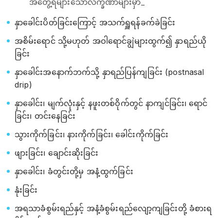
အတွေ့ရများ‌သောလက္ခဏာများမှာ_
နှာခေါင်းပိတ်ခြင်းကြောင့် အသက်ရှူရန်ခက်ခဲခြင်း
အစိမ်းရောင် သို့မဟုတ် အဝါရောင်ချွဲများထွက်၍ နှာရည်ယို
ခြင်း
နှာခေါင်းအနောက်ဘက်သို့ နှာရည်ပြန်ကျခြင်း (postnasal
drip)
နှာခေါင်း၊ မျက်လုံးနှင့် နဖူးတစ်ဝိုက်တွင် နာကျင်ခြင်း၊ ရောင်
ခြင်း၊ တင်းနေခြင်း
သွားကိုက်ခြင်း၊ နားကိုက်ခြင်း၊ ခေါင်းကိုက်ခြင်း
ဖျားခြင်း၊ ချောင်းဆိုးခြင်း
နှာခေါင်း၊ ခံတွင်းတို့မှ အနံ့ထွက်ခြင်း
နုံးခြင်း
အရသာခံစွမ်းရည်နှင့် အနံ့ခံစွမ်းရည်လျော့ကျခြင်းတို့ ခံစားရ