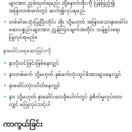
များအား ညှစ်ထုတ်ရမည်၊ ထို့နောက်အိုးကို ပြန်ဖြည့်၍
အခြားတစ်ဖက်တွင် ဆက်၍လုပ်ရမည်
တစ်ခါအသုံးပြုပြီးတိုင်း အိုး သို့မဟုတ် အခြားသောနှာခေါင်း
ဆေးပစ္စည်းများအား ညွှန်ကြားချက်အတိုင်း သန့်ရှင်းရေး
ပြုလုပ်ရမည်။
နှာခေါင်းရေဆေးခြင်းကို
နားပိုးဝင်ခြင်းဖြစ်နေလျှင်
နားတစ်ဖက် သို့မဟုတ် နှစ်ဖက်လုံးတွင်ဖိအားများနေလျှင်
နှာခေါင်းလုံးဝပိတ်နေလျှင်
နား သို့မဟုတ် နှာခေါင်းလေခိုပေါက်တွင် ခွဲစိတ်မှုလုပ်ထား
လျှင် မပြုလုပ်သင့်ပါ
ကာကွယ်ခြင်း