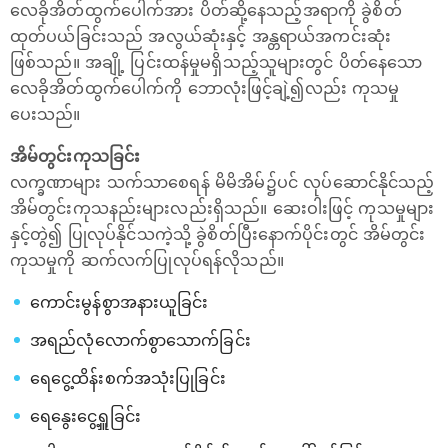
လေခိုအိတ်ထွက်ပေါက်အား ပိတ်ဆို့နေသည့်အရာကို ခွဲစိတ်
ထုတ်ပယ်ခြင်းသည် အလွယ်ဆုံးနှင့် အန္တရာယ်အကင်းဆုံး
ဖြစ်သည်။ အချို့ ပြင်းထန်မှုမရှိသည့်သူများတွင် ပိတ်နေသော
လေခိုအိတ်ထွက်ပေါက်ကို ဘောလုံးဖြင့်ချဲ့၍လည်း ကုသမှု
ပေးသည်။
အိမ်တွင်းကုသခြင်း
လက္ခဏာများ သက်သာစေရန် မိမိအိမ်၌ပင် လုပ်ဆောင်နိုင်သည့်
အိမ်တွင်းကုသနည်းများလည်းရှိသည်။ ဆေးဝါးဖြင့် ကုသမှုများ
နှင့်တွဲ၍ ပြုလုပ်နိုင်သကဲ့သို့ ခွဲစိတ်ပြီးနောက်ပိုင်းတွင် အိမ်တွင်း
ကုသမှုကို ဆက်လက်ပြုလုပ်ရန်လိုသည်။
ကောင်းမွန်စွာအနားယူခြင်း
အရည်လုံလောက်စွာသောက်ခြင်း
ရေငွေ့ထိန်းစက်အသုံးပြုခြင်း
ရေ‌နွေးငွေ့ရှူခြင်း