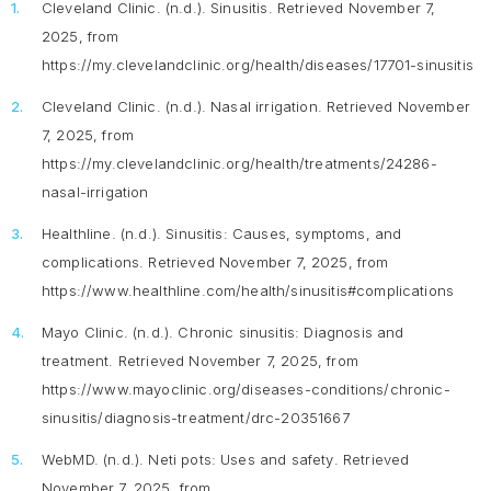
Cleveland Clinic. (n.d.).
Sinusitis
. Retrieved November 7,
2025, from
https://my.clevelandclinic.org/health/diseases/17701-sinusitis
Cleveland Clinic. (n.d.).
Nasal irrigation
. Retrieved November
7, 2025, from
https://my.clevelandclinic.org/health/treatments/24286-
nasal-irrigation
Healthline. (n.d.).
Sinusitis: Causes, symptoms, and
complications
. Retrieved November 7, 2025, from
https://www.healthline.com/health/sinusitis#complications
Mayo Clinic. (n.d.).
Chronic sinusitis: Diagnosis and
treatment
. Retrieved November 7, 2025, from
https://www.mayoclinic.org/diseases-conditions/chronic-
sinusitis/diagnosis-treatment/drc-20351667
WebMD. (n.d.).
Neti pots: Uses and safety
. Retrieved
November 7, 2025, from