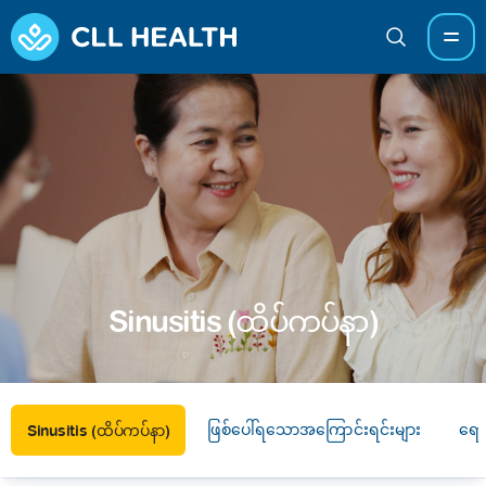
Sinusitis (ထိပ်ကပ်နာ)
ဖြစ်ပေါ်ရသောအကြောင်းရင်းများ
ရော
Sinusitis (ထိပ်ကပ်နာ)