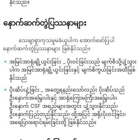
နိုင်သည်။
နောက်ဆက်တွဲပြဿနာများ
သေချာစွာကုသမှုမခံယူပါက အောက်ဖော်ပြပါ
နောက်ဆက်တွဲပြဿနာများ ဖြစ်နိုင်သည်။
အမြင်အာရုံချို့ယွင်းခြင်း _ ပိုးဝင်ခြင်းသည် မျက်စိသို့ပျံ့သွား
ပါက အမြင်အာရုံချို့ယွင်းခြင်းနှင့် မျက်စိကွယ်ခြင်းအထိဖြစ်
နိုင်သည်
ပိုးဆိပ်ပျံ့ခြင်း _ အတွေ့ရနည်းသော်လည်း ပိုးဆိပ်သည်
ဦးနှောက်အမြှေးပါးနှင့် အာရုံကြောမကြီးအမြှေးပါး၊
ဦးနှောက် CSF အရည်များအတွင်း ပျံ့သွားနိုင်သည်၊
ဦးနှောက်ပြည်တည်နိုင်သည်၊ ထို့အပြင် အရိုးပိုးဝင်ခြင်း၊
အရေပြားရောင်ရမ်းခြင်းတို့ ဖြစ်နိုင်သည်။