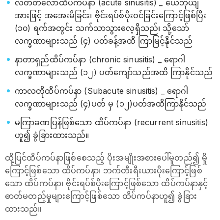
လတ်တလောထိပ်ကပ်နာ (acute sinusitis) _ ယေဘုယျ
အားဖြင့် အအေးမိခြင်း၊ ဗိုင်းရပ်စ်ပိုးဝင်ခြင်းကြောင့်ဖြစ်ပြီး
(၁၀) ရက်အတွင်း သက်သာသွားလေ့ရှိသည်၊ သို့သော်
လက္ခဏာများသည် (၄) ပတ်ခန့်အထိ ကြာမြင့်နိုင်သည်
နာတာရှည်ထိပ်ကပ်နာ (chronic sinusitis) _ ရောဂါ
လက္ခဏာများသည် (၁၂) ပတ်ကျော်သည်အထိ ကြာနိုင်သည်
ကာလတိုထိပ်ကပ်နာ (Subacute sinusitis) _ ရောဂါ
လက္ခဏာများသည် (၄)ပတ် မှ (၁၂)ပတ်အထိကြာနိုင်သည်
မကြာခဏပြန်ဖြစ်သော ထိပ်ကပ်နာ (recurrent sinusitis)
ဟူ၍ ခွဲခြားထားသည်။
ထို့ပြင်ထိပ်ကပ်နာဖြစ်စေသည့် ပိုးအမျိုးအစားပေါ်မူတည်၍ မှို
ကြောင့်ဖြစ်သော ထိပ်ကပ်နာ၊ ဘက်တီးရီးယားပိုးကြောင့်ဖြစ်
သော ထိပ်ကပ်နာ၊ ဗိုင်းရပ်စ်ပိုးကြောင့်ဖြစ်သော ထိပ်ကပ်နာနှင့်
ဓာတ်မတည့်မှုများကြောင့်ဖြစ်သော ထိပ်ကပ်နာဟူ၍ ခွဲခြား
ထားသည်။