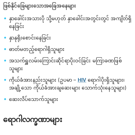
ဖြစ်နိုင်ခြေများသောအခြေအနေများ
နှာခေါင်းအသားပို သို့မဟုတ် နှာခေါင်းအတွင်းတွင် အကျိတ်ရှိ
နေခြင်း
နှာနုရိုးစောင်းနေခြင်း
ဓာတ်မတည့်ရောဂါရှိသူများ
အသက်ရှူလမ်းကြောင်းဆိုင်ရာပိုးဝင်ခြင်း မကြာခဏဖြစ်
သူများ
ကိုယ်ခံအားနည်းသူများ (ဥပမာ –
HIV
ရောဂါပိုးရှိသူများ၊
အချို့သော ကိုယ်ခံအားချဆေးများ သောက်သုံးနေသူများ)
ဆေးလိပ်သောက်သူများ
ရောဂါလက္ခဏာများ