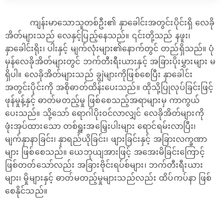
ကျန်းမာသောသူတစ်ဦး၏ နှာခေါင်းအတွင်းပိုင်းရှိ လေခို
အိတ်များသည် လေနှင့်ပြည့်နေသည်။ ၎င်းတို့သည် နဖူး၊
နှာခေါင်းရိုး၊ ပါးနှင့် မျက်လုံးများ၏နောက်တွင် တည်ရှိသည်။ ပုံ
မှန်လေခိုအိတ်များတွင် ဘက်တီးရီးယားနှင့် အခြားပိုးမွှားများ မ
ရှိပါ။ လေခိုအိတ်များသည် ချွဲများကိုဖြစ်စေပြီး နှာခေါင်း
အတွင်းပိုင်းကို အစိုဓာတ်ထိန်းပေးသည်။ ထိုသို့ပြုလုပ်ခြင်းဖြင့်
ဖုန်မှုန့်နှင့် ဓာတ်မတည့်မှု ဖြစ်စေသည့်အရာများမှ ကာကွယ်
ပေးသည်။ သို့သော် ရောဂါပိုးဝင်လာလျှင် လေခိုအိတ်များကို
ဖုံးအုပ်ထားသော တစ်ရှူးအမြှေးပါးများ ရောင်ရမ်းလာပြီး၊
မျက်နှာနာခြင်း၊ နှာရည်ယိုခြင်း၊ ဖျားခြင်းနှင့် အခြားလက္ခဏာ
များ ဖြစ်စေသည်။ ယေဘုယျအားဖြင့် အအေးမိခြင်းကြောင့်
ဖြစ်တတ်သော်လည်း အခြားဗိုင်းရပ်စ်များ၊ ဘက်တီးရီးယား
များ၊ မှိုများနှင့် ဓာတ်မတည့်မှုများသည်လည်း ထိပ်ကပ်နာ ဖြစ်
စေနိုင်သည်။