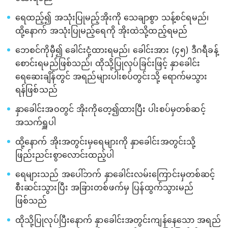
ရေထည့်၍ အသုံးပြုမည့်အိုးကို သေချာစွာ သန့်စင်ရမည်၊
ထို့နောက် အသုံးပြုမည့်ရေကို အိုးထဲသို့ထည့်ရမည်
ဘေစင်ကိုမှီ၍ ခေါင်းငုံ့ထားရမည်၊ ခေါင်းအား (၄၅) ဒီဂရီခန့်
စောင်းရမည်ဖြစ်သည်၊ ထိုသို့ပြုလုပ်ခြင်းဖြင့် နှာခေါင်း
ရေဆေးချိန်တွင် အရည်များပါးစပ်တွင်းသို့ ရောက်မသွား
ရန်ဖြစ်သည်
နှာခေါင်းအဝတွင် အိုးကိုတေ့၍ထားပြီး ပါးစပ်မှတစ်ဆင့်
အသက်ရှူပါ
ထို့နောက် အိုးအတွင်းမှရေများကို နှာခေါင်းအတွင်းသို့
ဖြည်းညင်းစွာလောင်းထည့်ပါ
ရေများသည် အပေါ်ဘက် နှာခေါင်းလမ်းကြောင်းမှတစ်ဆင့်
စီးဆင်းသွားပြီး အခြားတစ်ဖက်မှ ပြန်ထွက်သွားမည်
ဖြစ်သည်
ထိုသို့ပြုလုပ်ပြီးနောက် နှာခေါင်းအတွင်းကျန်နေသော အရည်