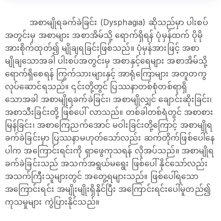
အစာမျိုရခက်ခဲခြင်း (Dysphagia) ဆိုသည်မှာ ပါးစပ်
အတွင်းမှ အစာများ အစာအိမ်သို့ ရောက်ရှိရန် ပုံမှန်ထက် ပိုမို
အားစိုက်ထုတ်၍ မျိုချရခြင်းဖြစ်သည်။ ပုံမှန်အားဖြင့် အစာ
မျိုချသောအခါ ပါးစပ်အတွင်းမှ အစာနှင့်ရေများ အစာအိမ်သို့
ရောက်ရှိစေရန် ကြွက်သားများနှင့် အာရုံကြောများ အတူတကွ
လုပ်ဆောင်ရသည်။ ၎င်းတို့တွင် ပြဿနာတစ်စုံတစ်ရာရှိ
သောအခါ အစာမျိုရခက်ခဲခြင်း၊ အစာမျိုလျှင် ချောင်းဆိုးခြင်း၊
အစာသီးခြင်းတို့ ဖြစ်ပေါ် လာသည်။ တစ်ခါတစ်ရံတွင် အစာစား
မြန်ခြင်း၊ အစာကြေညက်အောင် မဝါးခြင်းတို့ကြောင့် အစာမျိုရ
ခက်ခဲခြင်းမှာ ပြဿနာမဟုတ်သော်လည်း ဆက်တိုက်ဖြစ်ပေါ်နေ
ပါက အကြောင်းရင်းကို ရှာဖွေကုသရန် လိုအပ်သည်။ အစာမျိုရ
ခက်ခဲခြင်းသည် အသက်အရွယ်မရွေး ဖြစ်ပေါ် နိုင်သော်လည်း
အသက်ကြီးသူများတွင် အတွေ့ရများသည်။ ဖြစ်ပေါ်ရသော
အကြောင်းရင်း အမျိုးမျိုးရှိနိုင်ပြီး အကြောင်းရင်းပေါ်မူတည်၍
ကုသမှုများ ကွဲပြားနိုင်သည်။