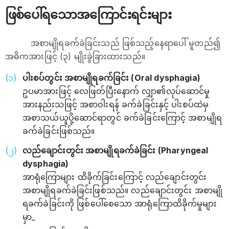
ဖြစ်ပေါ်ရသောအကြောင်းရင်းများ
အစာမျိုရခက်ခဲခြင်းသည် ဖြစ်သည့်နေရာပေါ် မူတည်၍
အဓိကအားဖြင့် (၃) မျိုးခွဲခြားထားသည်။
ပါးစပ်တွင်း အစာမျိုရခက်ခြင်း (Oral dysphagia)
ဥပမာအားဖြင့် လေဖြတ်ပြီးနောက် လျှာ၏လုပ်ဆောင်မှု
အားနည်းသဖြင့် အစာဝါးရန် ခက်ခဲခြင်းနှင့် ပါးစပ်ထဲမှ
အစာသယ်ယူပို့ဆောင်ရာတွင် ခက်ခဲခြင်းကြောင့် အစာမျိုရ
ခက်ခဲခြင်းဖြစ်သည်။
လည်ချောင်းတွင်း အစာမျိုရခက်ခဲခြင်း (Pharyngeal
dysphagia)
အာရုံကြောများ ထိခိုက်ခြင်းကြောင့် လည်ချောင်းတွင်း
အစာမျိုရခက်ခဲခြင်းဖြစ်သည်။ လည်ချောင်းတွင်း အစာမျို
ရခက်ခဲခြင်းကို ဖြစ်ပေါ်စေသော အာရုံကြောထိခိုက်မှုများ
မှာ_