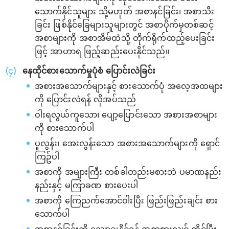
သောက်နိုင်သူများ သို့မဟုတ် အစာနင်ခြင်း၊ အစာသီး
ခြင်း ဖြစ်နိုင်ခြေများသူများတွင် အစာပိုက်မှတစ်ဆင့်
အစာများကို အစာအိမ်ထဲသို့ တိုက်ရိုက်ထည့်ပေးခြင်း
ဖြင့် အာဟာရ ဖြည့်ဆည်းပေးနိုင်သည်။
နေထိုင်စားသောက်မှုပုံစံ ပြောင်းလဲခြင်း
အစားအသောက်များနှင့် စားသောက်ပုံ အလေ့အထများ
ကို ပြောင်းလဲရန် လိုအပ်သည်
ဝါးရလွယ်ကူသော၊ ပျော့ပြောင်းသော အစားအစာများ
ကို စားသောက်ပါ
ပူလွန်း၊ အေးလွန်းသော အစားအသောက်များကို ရှောင်
ကြဥ်ပါ
အစာကို အများကြီး တစ်ခါတည်းမစားဘဲ ပမာဏနည်း
နည်းနှင့် မကြာခဏ စားပေးပါ
အစာကို ကြေညက်အောင်ဝါးပြီး ဖြည်းဖြည်းချင်း စား
သောက်ပါ