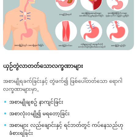
ယှဉ်တွဲလာတတ်သောလက္ခဏာများ
အစာမျိုရခက်ခြင်းနှင့် တွဲဖက်၍ ဖြစ်ပေါ်တတ်သော ရောဂါ
လက္ခဏာများမှာ_
အစာမျိုချစဥ် နာကျင်ခြင်း
အစာလုံးဝမျို၍ မရတော့ခြင်း
အစာများ လည်ချောင်းနှင့် ရင်ဘတ်တွင် ကပ်နေသည်ဟု
ခံစားရခြင်း