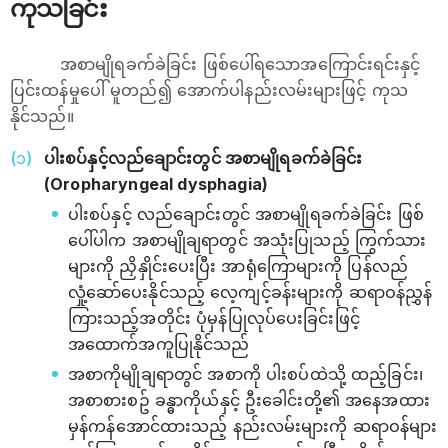
ကုသခြင်း
အစာမျိုရခက်ခဲခြင်း ဖြစ်ပေါ်ရသောအကြောင်းရင်းနှင့်
ပြင်းထန်မှုပေါ် မူတည်၍ အောက်ပါနည်းလမ်းများဖြင့် ကုသ
နိုင်သည်။
ပါးစပ်နှင့်လည်ချောင်းတွင် အစာမျိုရခက်ခဲခြင်း
(Oropharyngeal dysphagia)
ပါးစပ်နှင့် လည်ချောင်းတွင် အစာမျိုရခက်ခဲခြင်း ဖြစ်
ပေါ်ပါက အစာမျိုချရာတွင် အသုံးပြုသည့် ကြွက်သား
များကို ညှိနှိုင်းပေးပြီး အာရုံကြောများကို ပြန်လည်
လှုံ့ဆော်ပေးနိုင်သည့် လေ့ကျင့်ခန်းများကို ဆရာဝန်ညွှန်
ကြားသည့်အတိုင်း ပုံမှန်ပြုလုပ်ပေးခြင်းဖြင့်
အထောက်အကူပြုနိုင်သည်
အစာကိုမျိုချရာတွင် အစာကို ပါးစပ်ထဲသို့ ထည့်ခြင်း၊
အစာစားစဥ် ခန္ဓာကိုယ်နှင့် ဦးခေါင်းတို့၏ အနေအထား
မှန်ကန်အောင်ထားသည့် နည်းလမ်းများကို ဆရာဝန်များ