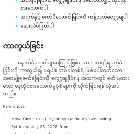
အစာနင်ခြင်းကို လျှော့ချနိုင်ရန် အစာစားလျှင် ထိုင်ပြီး
စားသောက်ပါ
အရက်နှင့် ကော်ဖီသောက်ခြင်းကို ကန့်သတ်လျှော့ချပါ
ဆေးလိပ်ဖြတ်ပါ
ကာကွယ်ခြင်း
နောက်ခံရောဂါများကြောင့်ဖြစ်သော အစာမျိုရခက်ခဲ
ခြင်းကို ကာကွယ်၍ မရပါ။ တစ်ခါတစ်ရံ ဖြစ်ပေါ်တတ်သော
အစာမျိုရခက်ခဲခြင်းကို လျှော့ချနိုင်ရန် အထက်တွင် ဖော်ပြထား
သော နေထိုင်စားသောက်မှုပုံစံများကို လိုက်ခြင်းရန် လိုအပ်
သည်။
References:
Mayo Clinic. (n.d.).
Dysphagia (difficulty swallowing)
.
Retrieved July 26, 2025, from