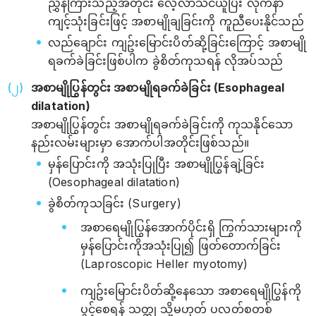
ညွှန်ကြားသည့်အတိုင်း လေ့လာသင်ယူပြီး လိုက်နာ
ကျင့်သုံးခြင်းဖြင့် အစာမျိုချခြင်းကို ကူညီပေးနိုင်သည်
လည်ချောင်း ကျဥ်းမြောင်းပိတ်ဆို့ခြင်းကြောင့် အစာမျို
ရခက်ခဲခြင်းဖြစ်ပါက ခွဲစိတ်ကုသရန် လိုအပ်သည်
အစာမျိုပြွန်တွင်း အစာမျိုရခက်ခဲခြင်း (Esophageal
dilatation)
အစာမျိုပြွန်တွင်း အစာမျိုရခက်ခဲခြင်းကို ကုသနိုင်သော
နည်းလမ်းများမှာ ‌အောက်ပါအတိုင်းဖြစ်သည်။
မှန်ပြောင်းကို အသုံးပြုပြီး အစာမျိုပြွန်ချဲ့ခြင်း
(Oesophageal dilatation)
ခွဲစိတ်ကုသခြင်း (Surgery)
အစာရေမျိုပြွန်အောက်ပိုင်းရှိ ကြွက်သားများကို
မှန်ပြောင်းကိုအသုံးပြု၍ ဖြတ်တောက်ခြင်း
(Laproscopic Heller myotomy)
ကျဥ်းမြောင်းပိတ်ဆို့နေသော အစာရေမျိုပြွန်ကို
ပွင့်စေရန် သတ္တု သို့မဟုတ် ပလတ်စတစ်