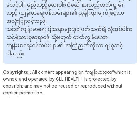
မသင့်ပါ။ မည်သည့်ဆေးဝါးကိုမဆို နားလည်တတ်ကျွမ်း
သည့် ကျန်းမာရေးဝန်ထမ်းများ၏ ညွှန်ကြားချက်ဖြင့်သာ
အသုံးပြုသင့်သည်။
သင်၏ကျန်းမာရေးပြဿနာများနှင့် ပတ်သက်၍ လိုအပ်ပါက
သင့်မိသားစုဆရာဝန် သို့မဟုတ် တတ်ကျွမ်းသော
ကျန်းမာရေးဝန်ထမ်းများ၏ အကြံဉာဏ်ကိုသာ ရယူသင့်
ပါသည်။
Copyrights :
All content appearing on “ကျန်းမာသုတ”which is
owned and operated by CLL HEALTH, is protected by
copyright and may not be reused or reproduced without
explicit permission.