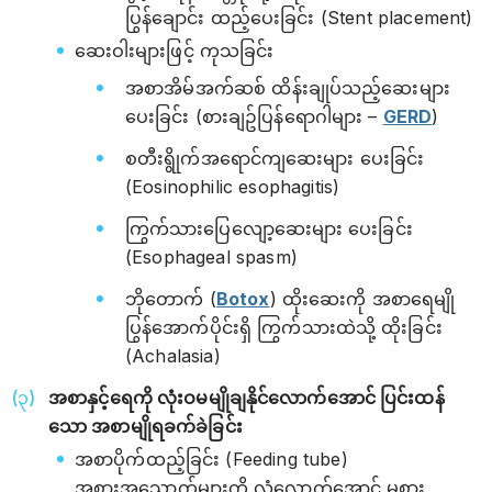
ပြွန်ချောင်း ထည့်ပေးခြင်း (Stent placement)
ဆေးဝါးများဖြင့် ကုသခြင်း
အစာအိမ်အက်ဆစ် ထိန်းချုပ်သည့်ဆေးများ
ပေးခြင်း (စားချဥ်ပြန်ရောဂါများ –
GERD
)
စတီးရွိုက်အ‌ရောင်ကျဆေးများ ပေးခြင်း
(Eosinophilic esophagitis)
ကြွက်သားပြေလျော့ဆေးများ ပေးခြင်း
(Esophageal spasm)
ဘိုတောက် (
Botox
) ထိုးဆေးကို အစာရေမျို
ပြွန်အောက်ပိုင်းရှိ ကြွက်သားထဲသို့ ထိုးခြင်း
(Achalasia)
အစာနှင့်ရေကို လုံးဝမမျိုချနိုင်လောက်အောင် ပြင်းထန်
သော အစာမျိုရခက်ခဲခြင်း
အစာပိုက်ထည့်ခြင်း (Feeding tube)
အစားအသောက်များကို လုံလောက်အောင် မစား