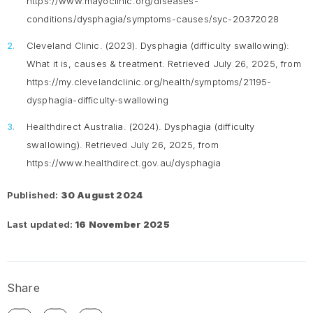
https://www.mayoclinic.org/diseases-
conditions/dysphagia/symptoms-causes/syc-20372028
Cleveland Clinic. (2023).
Dysphagia (difficulty swallowing):
What it is, causes & treatment
. Retrieved July 26, 2025, from
https://my.clevelandclinic.org/health/symptoms/21195-
dysphagia-difficulty-swallowing
Healthdirect Australia. (2024).
Dysphagia (difficulty
swallowing)
. Retrieved July 26, 2025, from
https://www.healthdirect.gov.au/dysphagia
Published:
30 August 2024
Last updated:
16 November 2025
Share