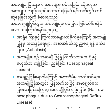
အစာမျိုချပြီးနောက် အစာများကပ်နေခြင်း သို့မဟုတ်
အစာများ လည်ချောင်းအောက်ခြေနှင့် ရင်ဘတ်တွင် တစ်
ဆို့နေခြင်းတို့ကို ခံစားရသည်။
အစာရေမျိုပြွန်တွင်း အစာမျိုရခက်ခဲခြင်း ဖြစ်ပေါ်စေနိုင်
သော အကြောင်းရင်းများမှာ_
အာရုံကြောနှင့် ကြွက်သားများထိခိုက်မှုကြောင့် အစာမျို
ပြွန်မှ အစာနှင့်ရေများ အစာအိမ်ထဲသို့ ညှစ်ချရန် ခက်ခဲ
ခြင်း (Achalasia)
အစာမျိုချစဉ် အစာမျိုပြွန်ရှိ ကြွက်သားများ ပုံမှန်
မဟုတ်ဘဲ ကျုံ့ခြင်း၊ ညှစ်ခြင်း (Oesophageal
spasm)
စားချဥ်ပြန်ရောဂါကြောင့် အစာအိမ်မှ အက်ဆစ်များ
အစာမျိုပြွန်အတွင်း ပြန်တက်သဖြင့် အမာရွတ်များ
ဖြစ်လာခြင်းကြောင့် အစာမျိုပြွန်ကျဥ်းခြင်း (Narrow
oesophagus due to Gastroesophageal Reflux
Disease)