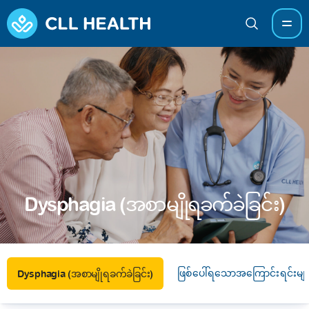
Dysphagia (အစာမျိုရခက်ခဲခြင်း)
ဖြစ်ပေါ်ရသောအကြောင်းရင်းမျာ
Dysphagia (အစာမျိုရခက်ခဲခြင်း)