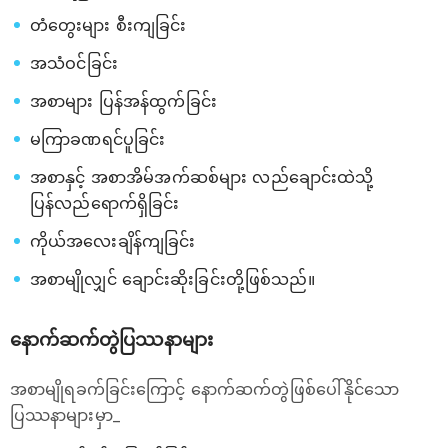
တံတွေးများ စီးကျခြင်း
အသံဝင်ခြင်း
အစာများ ပြန်အန်ထွက်ခြင်း
မကြာခဏရင်ပူခြင်း
အစာနှင့် အစာအိမ်အက်ဆစ်များ လည်ချောင်းထဲသို့
ပြန်လည်ရောက်ရှိခြင်း
ကိုယ်အလေးချိန်ကျခြင်း
အစာမျိုလျှင် ချောင်းဆိုးခြင်းတို့ဖြစ်သည်။
နောက်ဆက်တွဲပြဿနာများ
အစာမျိုရခက်ခြင်းကြောင့် နောက်ဆက်တွဲဖြစ်ပေါ်နိုင်သော
ပြဿနာများမှာ_