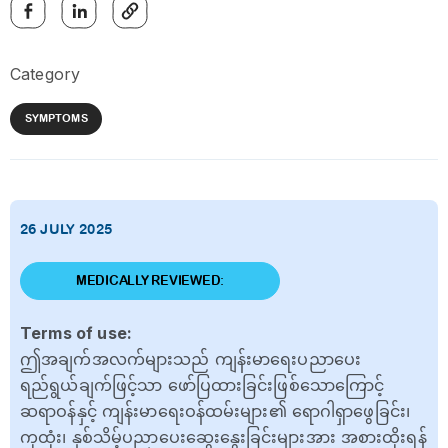
Category
SYMPTOMS
26 JULY 2025
MEDICALLY REVIEWED:
Terms of use:
ဤအချက်အလက်များသည် ကျန်းမာရေးပညာပေး
ရည်ရွယ်ချက်ဖြင့်သာ ဖော်ပြထားခြင်းဖြစ်သောကြောင့်
ဆရာဝန်နှင့် ကျန်းမာရေးဝန်ထမ်းများ၏ ရောဂါရှာဖွေခြင်း၊
ကုထုံး၊ နှစ်သိမ့်ပညာပေးဆွေးနွေးခြင်းများအား အစားထိုးရန်