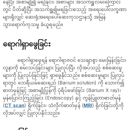
နေပြီး အစာမျို၍ မရခြင်း၊ အစာများ အသက်ရှူလမ်းကြောင်း
တွင် ပိတ်ဆို့ပြီး အသက်ရှူ၍မရခြင်းစသည့် အရေးပေါ်လက္ခဏာ
များရှိလျှင် ဆေးရုံအရေးပေါ်ဆေးကုသဌာနသို့ အမြန်
သွားရောက်ကုသမှု ခံယူရမည်။
ရောဂါရှာဖွေခြင်း
ရောဂါရှာဖွေရန် ရောဂါရာဇဝင် သေချာစွာ မေးမြန်းခြင်း၊
လူနာကို စမ်းသပ်ခြင်းများ ပြုလုပ်ပြီး လိုအပ်သည့် စစ်ဆေးမှု
များကို ပြုလုပ်ခြင်းဖြင့် ရှာဖွေနိုင်သည်။ စစ်ဆေးမှုများ ပြုလုပ်
ရာတွင် ဘေရီယမ်ဆေးရည် (Barium solution) ကို သောက်၍
ဓာတ်မှန်ဖြင့် အစာမျိုပြွန်ကို ပုံရိပ်ဖော်ခြင်း (Barium X ray)၊
မှန်ပြောင်းကြည့်ခြင်း (Endoscopy) နှင့် ကွန်ပြူတာဓာတ်မှန်
(
CT scan
) ရိုက်ခြင်း၊ သံလိုက်ဓာတ်မှန် (
MRI
) ရိုက်ခြင်းတို့ကို
လိုအပ်လျှင် ပြုလုပ်နိုင်သည်။