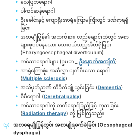
လေဖြတ်ရောဂါ
ပါကင်ဆန်ရောဂါ
ဦးခေါင်းနှင့် ကျောရိုးအာရုံကြောမကြီးတွင် ဒဏ်ရာရရှိ
ခြင်း
အစာမျိုပြွန်၏ အထက်နား၊ လည်ချောင်းထဲတွင် အစာ
များစုဝင်နေသော၊ သေးငယ်သည့်အိတ်ရှိခြင်း
(Pharyngoesophageal diverticulum)
ကင်ဆာရောဂါများ (ဥပမာ _
ဦးနှောက်အကျိတ်
)
အာရုံကြောဖုံး အဆီလွှာ ပျက်စီးသော ‌ရောဂါ
(
Multiple sclerosis
)
အသိမှတ်ဉာဏ် ထိခိုက်ချို့ယွင်းခြင်း (
Dementia
)
စီပီရောဂါ (
Cerebral palsy
)
ကင်ဆာရောဂါကို ဓာတ်ရောင်ခြည်ဖြင့် ကုသခြင်း
(
Radiation therapy
) တို့ ဖြစ်ကြသည်။
အစာရေမျိုပြွန်တွင်း အစာမျိုရခက်ခဲခြင်း (Oesophageal
dysphagia)