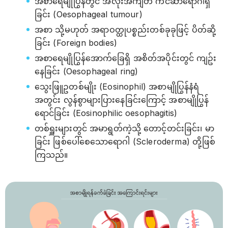
အစာရေမျိုပြွန်တွင် အလုံးအကျိတ် ကင်ဆာရောဂါရှိ
ခြင်း (Oesophageal tumour)
အစာ သို့မဟုတ် အရာဝတ္ထုပစ္စည်းတစ်ခုခုဖြင့် ပိတ်ဆို့
ခြင်း (Foreign bodies)
အစာရေမျိုပြွန်အောက်ခြေရှိ အစိတ်အပိုင်းတွင် ကျဥ်း
နေခြင်း (Oesophageal ring)
သွေးဖြူဥတစ်မျိုး (Eosinophil) အစာမျိုပြွန်နံရံ
အတွင်း လွန်စွာများပြားနေခြင်းကြောင့် အစာမျိုပြွန်
ရောင်ခြင်း (Eosinophilic oesophagitis)
တစ်ရှူးများတွင် အမာရွတ်ကဲ့သို့ တောင့်တင်းခြင်း၊ မာ
ခြင်း ဖြစ်ပေါ်စေသော‌ရောဂါ (Scleroderma) တို့ဖြစ်
ကြသည်။