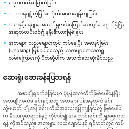
ရေဓာတ်ခန်းခြောက်ခြင်း
အာဟာရချို့တဲ့ခြင်း၊ ကိုယ်အလေးချိန်ကျခြင်း
အစာနှင့်ရေများ အသက်ရှူလမ်းကြောင်းအတွင်း ရောက်ရှိပြီး
အဆုတ်ထဲပိုးဝင်၍ နမိုးနီးယားဖြစ်ခြင်း
အစာများ လည်ချောင်းတွင် ကပ်နေပြီး အစာနင်ခြင်း
(Choking) ဖြစ်ပေါ်စေသည်၊ အစာများ အသက်ရှူ
လမ်းကြောင်းကို ပိတ်ဆို့ပါက အသက်သေဆုံးနိုင်သည်
ဆေးရုံ၊ ဆေးခန်းပြသရန်
အစာမျိုရခက်ခဲခြင်းမှာ ပုံမှန်ဆက်တိုက်ဖြစ်ပေါ်နေပြီး
အစာမျိုရခက်ခဲခြင်းနှင့်အတူ အစာများပြန်အန်ထွက်ခြင်း
သို့မဟုတ် ပျို့အန်ခြင်း၊ ကိုယ်အလေးချိန်ကျခြင်းတို့ ဖြစ်ပေါ်ပါ
က မိသားစုဆရာဝန်နှင့် တိုင်ပင်၍ အကြောင်းရင်းကို ရှာဖွေကုသ
ရန် လိုအပ်သည်။ အစာများ လည်ချောင်းနှင့် ရင်ဘတ်တွင် ကပ်