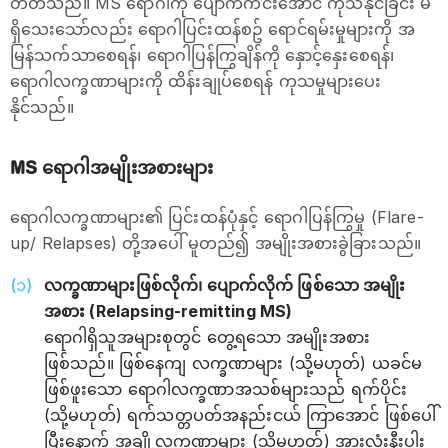
တတ်သည်။ MS ရောဂါကို ပျောက်ကင်းအောင် ကုသနိုင်ခြင်း မ
ရှိသေးသော်လည်း ရောဂါပြင်းထန်စဥ် ရောင်ရမ်းမှုများကို အ
မြန်သက်သာစေရန်၊ ရောဂါပြန်ကြွချိန်ကို နှောင့်နှေးစေရန်၊
ရောဂါလက္ခဏာများကို ထိန်းချုပ်စေရန် ကုသမှုများပေး
နိုင်သည်။
MS ရောဂါအမျိုးအစားများ
ရောဂါလက္ခဏာများ၏ ပြင်းထန်ပုံနှင့် ရောဂါပြန်ကြွမှု (Flare-
up/ Relapses) တို့အပေါ် မူတည်၍ အမျိုးအစားခွဲခြားသည်။
လက္ခဏာများဖြစ်လိုက်၊ ပျောက်လိုက် ဖြစ်သော အမျိုး
အစား (Relapsing-remitting MS)
ရောဂါရှိသူအများစုတွင် တွေ့ရသော အမျိုးအစား
ဖြစ်သည်။ ဖြစ်နေကျ လက္ခဏာများ (သို့မဟုတ်) ယခင်မ
ဖြစ်ဖူးသော ရောဂါလက္ခဏာအသစ်များသည် ရက်ပိုင်း
(သို့မဟုတ်) ရက်သတ္တပတ်အနည်းငယ် ကြာအောင် ဖြစ်ပေါ်
ပြီးနောက် အချို့လက္ခဏာများ (သို့မဟုတ်) အားလုံးနီးပါး