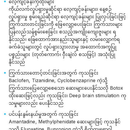
လေ့ကျင့်ခန်းကုထုံးများ
ကိုယ်လက်လှုပ်ရှားမှုဆိုင်ရာ လေ့ကျင့်ခန်းများ၊ နေ့စဉ်
လှုပ်ရှားမှု စွမ်းရည်ဆိုင်ရာ လေ့ကျင့်ခန်းများ ပြုလုပ်ခြင်းဖြင့်
ကြွက်သားတင်းခြင်းကို ဖြေလျှော့ပေးခြင်း၊ ကြွက်သားများ
ပြန်လည်သန်စွမ်းစေခြင်း စသည့်အကျိုးကျေးဇူးများ ရ
နိုင်သည်၊ ခြေထောက်အားနည်းသူများနှင့် လမ်းလျှောက်ရ
ခက်ခဲသူများတွင် လှုပ်ရှားသွားလာမှု အထောက်အကူပြု
ပစ္စည်းများ (တုတ်ကောက်၊ ဝှီးချဲလ် စသဖြင့်) အသုံးပြု
နိုင်သည်
ကြွက်သားတောင့်တင်းခြင်းအတွက် ‌ကုသခြင်း
Baclofen, Tizanidine, Cyclobenzaprine ကဲ့သို့
ကြွက်သားပြေလျော့စေသော ဆေးများပေးနိုင်သလို Botox
ထိုးဆေးဖြင့်လည်း ကုသခြင်း၊ Deep brain stimulation ကု
သမှုများလည်း ပေးနိုင်သည်
ပင်ပန်းနွမ်းနယ်မှုအတွက် ကုသခြင်း
Amantadine, Methylphenidate ဆေးများဖြင့် ကုသနိုင်
သလို Fluoxetine, Bupropion ကဲ့သို့ စိတ်ကျရောဂါ