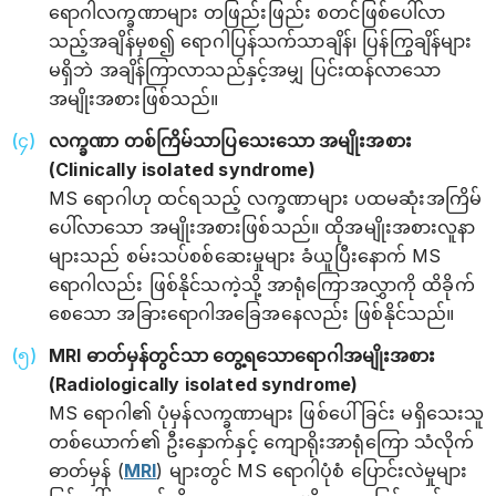
ရောဂါလက္ခဏာများ တဖြည်းဖြည်း စတင်ဖြစ်ပေါ်လာ
သည့်အချိန်မှစ၍ ရောဂါပြန်သက်သာချိန်၊ ပြန်ကြွချိန်များ
မရှိဘဲ အချိန်ကြာလာသည်နှင့်အမျှ ပြင်းထန်လာသော
အမျိုးအစားဖြစ်သည်။
လက္ခဏာ တစ်ကြိမ်သာပြသေးသော အမျိုးအစား
(Clinically isolated syndrome)
MS ရောဂါဟု ထင်ရသည့် လက္ခဏာများ ပထမဆုံးအကြိမ်
ပေါ်လာသော အမျိုးအစားဖြစ်သည်။ ထိုအမျိုးအစားလူနာ
များသည် စမ်းသပ်စစ်ဆေးမှုများ ခံယူပြီးနောက် MS
ရောဂါလည်း ဖြစ်နိုင်သကဲ့သို့ အာရုံကြောအလွှာကို ထိခိုက်
စေသော အခြားရောဂါအခြေအနေလည်း ဖြစ်နိုင်သည်။
MRI ဓာတ်မှန်တွင်သာ တွေ့ရသောရောဂါအမျိုးအစား
(Radiologically isolated syndrome)
MS ရောဂါ၏ ပုံမှန်လက္ခဏာများ ဖြစ်ပေါ်ခြင်း မရှိသေးသူ
တစ်‌ယောက်၏ ဦးနှောက်နှင့် ကျောရိုးအာရုံကြော သံလိုက်
ဓာတ်မှန် (
MRI
) များတွင် MS ရောဂါပုံစံ ပြောင်းလဲမှုများ