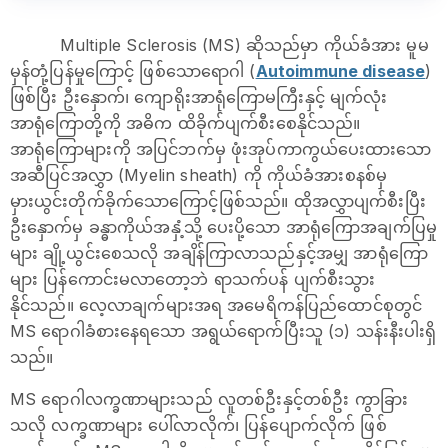
Multiple Sclerosis (MS) ဆိုသည်မှာ ကိုယ်ခံအား မူမ
မှန်တုံ့ပြန်မှုကြောင့် ဖြစ်သောရောဂါ (
Autoimmune disease
)
ဖြစ်ပြီး ဦးနှောက်၊ ကျောရိုးအာရုံကြောမကြီးနှင့် မျက်လုံး
အာရုံကြောတို့ကို အဓိက ထိခိုက်ပျက်စီးစေနိုင်သည်။
အာရုံကြောများကို အပြင်ဘက်မှ ဖုံးအုပ်ကာကွယ်ပေးထားသော
အဆီပြင်အလွှာ (Myelin sheath) ကို ကိုယ်ခံအားစနစ်မှ
မှားယွင်းတိုက်ခိုက်သောကြောင့်ဖြစ်သည်။ ထိုအလွှာပျက်စီးပြီး
ဦးနှောက်မှ ခန္ဓာကိုယ်အနှံ့သို့ ပေးပို့သော အာရုံကြောအချက်ပြမှု
များ ချို့ယွင်းစေသလို အချိန်ကြာလာသည်နှင့်အမျှ အာရုံကြော
များ ပြန်ကောင်းမလာတော့ဘဲ ရာသက်ပန် ပျက်စီးသွား
နိုင်သည်။ လေ့လာချက်များအရ အမေရိကန်ပြည်ထောင်စုတွင်
MS ရောဂါခံစားနေရသော အရွယ်ရောက်ပြီးသူ (၁) သန်းနီးပါးရှိ
သည်။
MS ရောဂါလက္ခဏာများသည် လူတစ်ဦးနှင့်တစ်ဦး ကွာခြား
သလို လက္ခဏာများ ပေါ်လာလိုက်၊ ပြန်ပျောက်လိုက် ဖြစ်