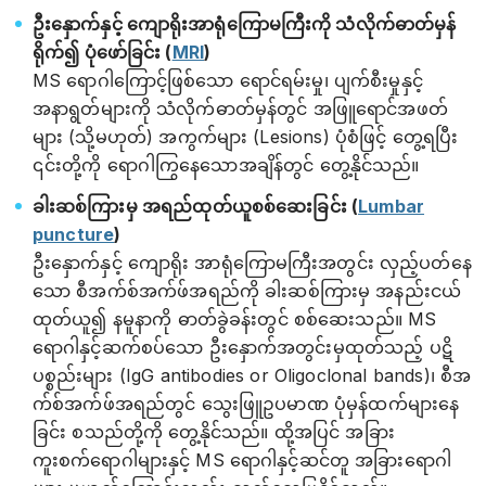
ဦးနှောက်နှင့် ကျောရိုးအာရုံကြောမကြီးကို သံလိုက်ဓာတ်မှန်
ရိုက်၍ ပုံဖော်ခြင်း (
MRI
)
MS ရောဂါကြောင့်ဖြစ်သော ရောင်ရမ်းမှု၊ ပျက်စီးမှုနှင့်
အနာရွတ်များကို သံလိုက်ဓာတ်မှန်တွင် အဖြူရောင်အဖတ်
များ (သို့မဟုတ်) အကွက်များ (Lesions) ပုံစံဖြင့် တွေ့ရပြီး
၎င်းတို့ကို ရောဂါကြွနေသောအချိန်တွင် တွေ့နိုင်သည်။
ခါးဆစ်ကြားမှ အရည်ထုတ်ယူစစ်ဆေးခြင်း (
Lumbar
puncture
)
ဦးနှောက်နှင့် ကျောရိုး အာရုံကြောမကြီးအတွင်း လှည့်ပတ်နေ
သော စီအက်စ်အက်ဖ်အရည်ကို ခါးဆစ်ကြားမှ အနည်းငယ်
ထုတ်ယူ၍ နမူနာကို ဓာတ်ခွဲခန်းတွင် စစ်ဆေးသည်။ MS
ရောဂါနှင့်ဆက်စပ်သော ဦးနှောက်အတွင်းမှထုတ်သည့် ပဋိ
ပစ္စည်းများ (IgG antibodies or Oligoclonal bands)၊ စီအ
က်စ်အက်ဖ်အရည်တွင် သွေးဖြူဥပမာဏ ပုံမှန်ထက်များနေ
ခြင်း စသည်တို့ကို တွေ့နိုင်သည်။ ထို့အပြင် အခြား
ကူးစက်ရောဂါများနှင့် MS ရောဂါနှင့်ဆင်တူ အခြားရောဂါ