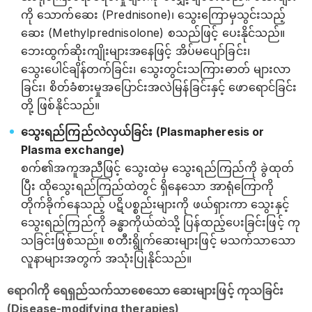
ကို သောက်ဆေး (Prednisone)၊ သွေးကြောမှသွင်းသည့်
ဆေး (Methylprednisolone) စသည်ဖြင့် ပေးနိုင်သည်။
ဘေးထွက်ဆိုးကျိုးများအနေဖြင့် အိပ်မပျော်ခြင်း၊
သွေးပေါင်ချိန်တက်ခြင်း၊ သွေးတွင်းသကြားဓာတ် များလာ
ခြင်း၊ စိတ်ခံစားမှုအပြောင်းအလဲမြန်ခြင်းနှင့် ဖောရောင်ခြင်း
တို့ ဖြစ်နိုင်သည်။
သွေးရည်ကြည်လဲလှယ်ခြင်း (Plasmapheresis or
Plasma exchange)
စက်၏အကူအညီဖြင့် သွေးထဲမှ သွေးရည်ကြည်ကို ခွဲထုတ်
ပြီး ထိုသွေးရည်ကြည်ထဲတွင် ရှိနေသော အာရုံကြောကို
တိုက်ခိုက်နေသည့် ပဋိပစ္စည်းများကို ဖယ်ရှားကာ သွေးနှင့်
သွေးရည်ကြည်ကို ခန္ဓာကိုယ်ထဲသို့ ပြန်ထည့်ပေးခြင်းဖြင့် ကု
သခြင်းဖြစ်သည်။ စတီးရွိုက်ဆေးများဖြင့် မသက်သာသော
လူနာများအတွက် အသုံးပြုနိုင်သည်။
ရောဂါကို ရေရှည်သက်သာစေသော ဆေးများဖြင့် ကုသခြင်း
(Disease-modifying therapies)