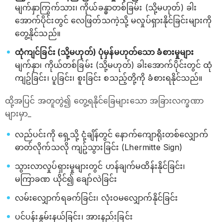
မျက်နှာကြွက်သား၊ ကိုယ်ခန္ဓာတစ်ခြမ်း (သို့မဟုတ်) ခါး
အောက်ပိုင်းတွင် လေဖြတ်သကဲ့သို့ မလှုပ်ရှားနိုင်ခြင်းများကို
တွေ့နိုင်သည်။
ထုံကျင်ခြင်း (သို့မဟုတ်) ပုံမှန်မဟုတ်သော ခံစားမှုများ
မျက်နှာ၊ ကိုယ်တစ်ခြမ်း (သို့မဟုတ်) ခါးအောက်ပိုင်းတွင် ထုံ
ကျဥ်ခြင်း၊ ပူခြင်း၊ စူးခြင်း စသည့်တို့ကို ခံစားရနိုင်သည်။
ထို့အပြင် အတူတွဲ၍ တွေ့ရနိုင်ခြေများသော အခြားလက္ခဏာ
များမှာ_
လည်ပင်းကို ရှေ့သို့ ငုံ့ချိန်တွင် နောက်ကျောရိုးတစ်လျှောက်
ဓာတ်လိုက်သလို ကျဥ်သွားခြင်း (Lhermitte Sign)
သွားလာလှုပ်ရှားမှုများတွင် ဟန်ချက်မထိန်းနိုင်ခြင်း၊
မကြာခဏ ယိုင်၍ ချော်လဲခြင်း
လမ်းလျှောက်ရခက်ခြင်း၊ လုံးဝမလျှောက်နိုင်ခြင်း
ပင်ပန်းနွမ်းနယ်ခြင်း၊ အားနည်းခြင်း