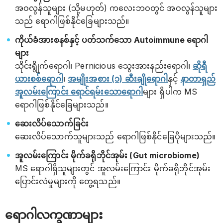
အဝလွန်သူများ (သို့မဟုတ်) ကလေးဘဝတွင် အဝလွန်သူများ
သည် ရောဂါဖြစ်နိုင်ခြေများသည်။
ကိုယ်ခံအားစနစ်နှင့် ပတ်သက်သော Autoimmune ရောဂါ
များ
သိုင်းရွိုက်ရောဂါ၊ Pernicious သွေးအားနည်းရောဂါ၊
ဆိုရီ
ယားစစ်ရောဂါ
၊
အမျိုးအစား (၁) ဆီးချိုရောဂါ
နှင့်
နာတာရှည်
အူလမ်းကြောင်း ရောင်ရမ်းသောရောဂါ
များ ရှိပါက MS
ရောဂါဖြစ်နိုင်ခြေများသည်။
ဆေးလိပ်သောက်ခြင်း
ဆေးလိပ်သောက်သူများသည် ရောဂါဖြစ်နိုင်ခြေပိုများသည်။
အူလမ်းကြောင်း မိုက်ခရိုဘိုင်အုမ်း (Gut microbiome)
MS ရောဂါရှိသူများတွင် အူလမ်းကြောင်း မိုက်ခရိုဘိုင်အုမ်း
ပြောင်းလဲမှုများကို တွေ့ရသည်။
ရောဂါလက္ခဏာများ