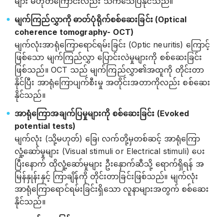
များ မဟုတ်ကြောင်းလည်း သက်သေပြနိုင်သည်။
မျက်ကြည်လွှာကို ဓာတ်ပုံရိုက်စစ်ဆေးခြင်း (Optical
coherence tomography- OCT)
မျက်လုံးအာရုံကြောရောင်ရမ်းခြင်း (Optic neuritis) ကြောင့်
ဖြစ်သော မျက်ကြည်လွှာ ပြောင်းလဲမှုများကို စစ်ဆေးခြင်း
ဖြစ်သည်။ OCT သည် မျက်ကြည်လွှာ၏အထူကို တိုင်းတာ
နိုင်ပြီး အာရုံကြောပျက်စီးမှု အတိုင်းအတာကိုလည်း စစ်ဆေး
နိုင်သည်။
အာရုံကြောအချက်ပြမှုများကို စစ်ဆေးခြင်း (Evoked
potential tests)
မျက်လုံး (သို့မဟုတ်) ခြေ၊ လက်တို့မှတစ်ဆင့် အာရုံကြော
လှုံ့ဆော်မှုများ (Visual stimuli or Electrical stimuli) ပေး
ပြီးနောက် ထိုလှုံ့ဆော်မှုများ ဦးနှောက်ဆီသို့ ရောက်ရှိရန် အ
မြန်နှုန်းနှင့် ကြာချိန်ကို တိုင်းတာခြင်းဖြစ်သည်။ မျက်လုံး
အာရုံကြောရောင်ရမ်းခြင်းရှိသော လူနာများအတွက် စစ်ဆေး
နိုင်သည်။