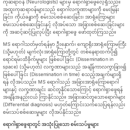
ကုဆရာဝန် (Neurologists) များမှ ရောဂါရှာဖွေလေ့ရှိသည်။
အထူးကုဆရာဝန်များသည် ရောဂါလက္ခဏာများကို မေးမြန်း
ခြင်း၊ ကိုယ်ခန္ဓာကို စမ်းသပ်စစ်ဆေးခြင်း၊ အာရုံကြောများ
စမ်းသပ်စစ်ဆေးခြင်းနှင့် လိုအပ်သော အခြားစစ်ဆေးခြင်းများ
ကို အဆင့်ဆင့်ပြုလုပ်ပြီး ရောဂါရှာဖွေ ဖော်ထုတ်ကြသည်။
MS ရောဂါသတ်မှတ်ရန်မှာ ဦးနှောက်၊ ကျောရိုးအာရုံကြောမကြီး
(သို့မဟုတ်) မျက်လုံးအာရုံကြောတို့တွင် တစ်နေရာထက်ပို၍
ရောင်ရမ်းထိခိုက်မှုများ ဖြစ်ပေါ်ခြင်း (Dissemination in
space) (သို့မဟုတ်) လက္ခဏာများသည် အချိန်ကာလကွာခြား၍
ဖြစ်ပေါ်ခြင်း (Dissemination in time) စသည့်အချက်များရှိ
ရန် လိုအပ်သည်။ MS ရောဂါသည် အခြားအာရုံကြောရောဂါ
များနှင့် လက္ခဏာချင်း ဆင်တူနိုင်သောကြောင့် ရောဂါရှာဖွေရန်
အချိန်အနည်းငယ် ကြာနိုင်သည်။ အခြားဆင်တူသောရောဂါများ
(Differential diagnosis) မဟုတ်ကြောင်းသက်သေပြရန်လည်း
စမ်းသပ်စစ်ဆေးမှုများ လိုအပ်နိုင်သည်။
ရောဂါရှာဖွေရာတွင် အသုံးပြုသော စမ်းသပ်မှုများ