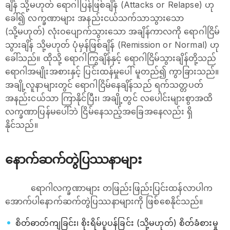
ချိန် သို့မဟုတ် ရောဂါပြန်ဖြစ်ချိန် (Attacks or Relapse) ဟု
ခေါ်၍ လက္ခဏာများ အနည်းငယ်သက်သာသွားသော
(သို့မဟုတ်) လုံးဝပျောက်သွားသော အချိန်ကာလကို ရောဂါငြိမ်
သွားချိန် သို့မဟုတ် ပုံမှန်ဖြစ်ချိန် (Remission or Normal) ဟု
ခေါ်သည်။ ထိုသို့ ရောဂါကြွချိန်နှင့် ရောဂါငြိမ်သွားချိန်တို့သည်
ရောဂါအမျိုးအစားနှင့် ပြင်းထန်မှုပေါ် မူတည်၍ ကွာခြားသည်။
အချို့လူနာများတွင် ရောဂါငြိမ်နေချိန်သည် ရက်သတ္တပတ်
အနည်းငယ်သာ ကြာနိုင်ပြီး၊ အချို့တွင် လပေါင်းများစွာအထိ
လက္ခဏာပြန်မပေါ်ဘဲ ငြိမ်နေသည့်အခြေအနေလည်း ရှိ
နိုင်သည်။
နောက်ဆက်တွဲပြဿနာများ
ရောဂါလက္ခဏာများ တဖြည်းဖြည်းပြင်းထန်လာပါက
အောက်ပါနောက်ဆက်တွဲပြဿနာများကို ဖြစ်စေနိုင်သည်။
စိတ်ဓာတ်ကျခြင်း၊ စိုးရိမ်ပူပန်ခြင်း (သို့မဟုတ်) စိတ်ခံစားမှု