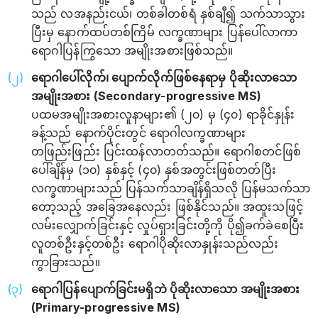
သည် လအနည်းငယ်၊ တစ်ခါတစ်ရံ နှစ်ချီ၍ သက်သာသွား
ပြီးမှ နောက်ထပ်တစ်ကြိမ် လက္ခဏာများ ပြန်ပေါ်လာကာ
ရောဂါပြန်ကြွသော အမျိုးအစားဖြစ်သည်။
ရောဂါပေါ်လိုက်၊ ပျောက်လိုက်ဖြစ်နေရာမှ ပိုဆိုးလာသော
အမျိုးအစား (Secondary-progressive MS)
ပထမအမျိုးအစားလူနာများ၏ (၂၀) မှ (၄၀) ရာခိုင်နှုန်း
ခန့်သည် နောက်ပိုင်းတွင် ရောဂါလက္ခဏာများ
တဖြည်းဖြည်း ပြင်းထန်လာတတ်သည်။ ရောဂါစတင်ဖြစ်
ပေါ်ချိန်မှ (၁၀) နှစ်နှင့် (၄၀) နှစ်အတွင်းဖြစ်တတ်ပြီး
လက္ခဏာများသည် ပြန်သက်သာချိန်ရှိသလို ပြန်မသက်သာ
တော့သည့် အခြေအနေလည်း ဖြစ်နိုင်သည်။ အထူးသဖြင့်
လမ်းလျှောက်ခြင်းနှင့် လှုပ်ရှားခြင်းတို့ကို ပို၍ခက်ခဲစေပြီး
လူတစ်ဦးနှင့်တစ်ဦး ရောဂါပိုဆိုးလာနှုန်းသည်လည်း
ကွာခြားသည်။
ရောဂါပြန်ပျောက်ခြင်းမရှိဘဲ ပိုဆိုးလာသော အမျိုးအစား
(Primary-progressive MS)