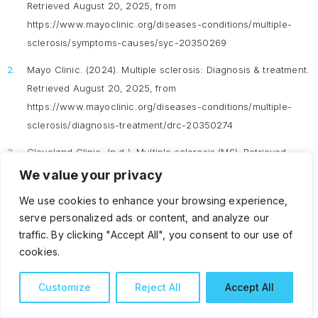
Retrieved August 20, 2025, from
https://www.mayoclinic.org/diseases-conditions/multiple-
sclerosis/symptoms-causes/syc-20350269
Mayo Clinic. (2024).
Multiple sclerosis: Diagnosis & treatment.
Retrieved August 20, 2025, from
https://www.mayoclinic.org/diseases-conditions/multiple-
sclerosis/diagnosis-treatment/drc-20350274
Cleveland Clinic. (n.d.).
Multiple sclerosis (MS).
Retrieved
August 20, 2025, from
We value your privacy
https://my.clevelandclinic.org/health/diseases/17248-
We use cookies to enhance your browsing experience,
multiple-sclerosis
serve personalized ads or content, and analyze our
traffic. By clicking "Accept All", you consent to our use of
National Multiple Sclerosis Society. (n.d.).
What is MS.
cookies.
Retrieved August 20, 2025, from
https://www.nationalmssociety.org/understanding-ms/what-
Customize
Reject All
Accept All
is-ms
NHS. (n.d.).
Multiple sclerosis.
Retrieved August 20, 2025,