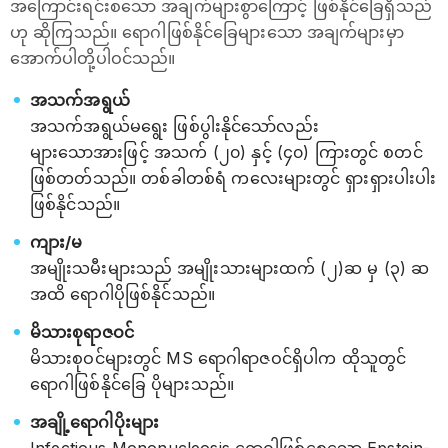
အကြောင်းရင်းစသော အချက်များစွာကြောင့် ဖြစ်နိုင်ခြေရှိသည်
ဟု ဆိုကြသည်။ ရောဂါဖြစ်နိုင်ခြေများသော အချက်များမှာ
အောက်ပါတို့ပါဝင်သည်။
အသက်အရွယ်
အသက်အရွယ်မရွေး ဖြစ်ပွါးနိုင်သော်လည်း
များသောအားဖြင့် အသက် (၂၀) နှင့် (၄၀) ကြားတွင် စတင်
ဖြစ်တတ်သည်။ တစ်ခါတစ်ရံ ကလေးများတွင် ရှားရှားပါးပါး
ဖြစ်နိုင်သည်။
ကျား/မ
အမျိုးသမီးများသည် အမျိုးသားများထက် (၂)ဆ မှ (၃) ဆ
အထိ ရောဂါပိုဖြစ်နိုင်သည်။
မိသားစုရာဇဝင်
မိသားစုဝင်များတွင် MS ရောဂါရာဇဝင်ရှိပါက ထိုသူတွင်
ရောဂါဖြစ်နိုင်ခြေ ပိုများသည်။
အချို့ရောဂါပိုးများ