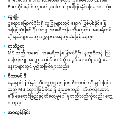
Infectious Mononucleosis ရောဂါဖြစ်စေသော Epstein-
Barr ဗိုင်းရပ်စ် ကူးစက်ဖူးပါက ရောဂါဖြစ်နိုင်ခြေများသည်။
လူမျိုး
ဥရောပမြောက်ပိုင်းရှိ လူဖြူများတွင် ရောဂါဖြစ်ပွါးနိုင်ခြေ
အမြင့်ဆုံးဖြစ်ပြီး အာရှ၊ အာဖရိကန် (သို့မဟုတ်) အမေရိကန်
မျိုးနွယ်များသည် အန္တရာယ်အနည်းဆုံးဖြစ်သည်။
ရာသီဥတု
MS သည် ကနေဒါ၊ အမေရိကန်မြောက်ပိုင်း၊ နယူးဇီလန်၊ သြ
စတြေးလျ အရှေ့တောင်ပိုင်းကဲ့သို့ အပူပိုင်းရာသီဥတုရှိသော
နေရာများတွင် ပို၍အဖြစ်များသည်။
ဗီတာမင် ဒီ
နေရောင်ခြည်နှင့် ထိတွေ့မှုနည်းခြင်း၊ ဗီတာမင် ဒဒီ နည်းခြင်း
သည် MS ရောဂါဖြစ်နိုင်ခြေ များစေသည်။ ကိုယ်ဝန်ဆောင်
ချိန် နေရောင်ခြည်နှင့်ထိတွေ့မှုပေါ် မူတည်သည်ကိုလည်း တွေ့
ရသည်။
အဝလွန်ခြင်း