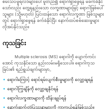
စမ်းသပ်မှုရလဒ်များပေါ် မူတည်၍ ရောဂါရှာဖွေရန် မခက်ခဲနိုင်
သော်လည်း တွေ့ရနည်းသော လက္ခဏာများဖြင့် ရောဂါဖြစ်ပေါ်
သူများ (သို့မဟုတ်) ပြင်းထန်သော ရောဂါလက္ခဏာ ဖြစ်သူများ
တွင် ရောဂါရှာဖွေရန် ခက်ခဲနိုင်ပြီး နောက်ထပ်စစ်ဆေးမှုများ
လိုအပ်နိုင်သည်။
ကုသခြင်း
Multiple sclerosis (MS) ရောဂါကို ပျောက်ကင်း
အောင် ကုသနိုင်သော နည်းလမ်းမရှိသေးပါ။ ရောဂါကုသ
ခြင်း၏ ရည်ရွယ်ချက်များမှာ_
ရောဂါကြောင့် ရောင်ရမ်းပျက်စီးမှုများကို လျှော့ချရန်
ရောဂါကြွချိန်ကို လျှော့ချနိုင်ရန်
ရောဂါလက္ခဏာများကို ထိန်းချုပ်ရန်
နောက်ဆက်တွဲပြဿနာများကို ကာကွယ်ရန်ဖြစ်သည်။