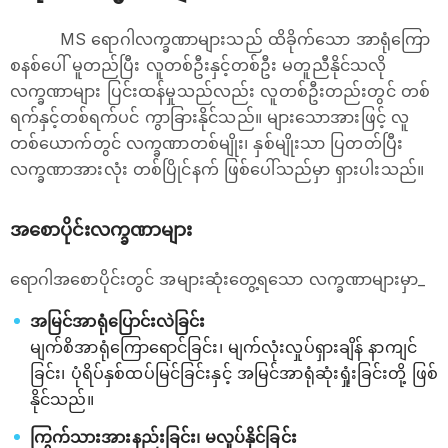
MS ရောဂါလက္ခဏာများသည် ထိခိုက်သော အာရုံကြော
စနစ်ပေါ် မူတည်ပြီး လူတစ်ဦးနှင့်တစ်ဦး မတူညီနိုင်သလို
လက္ခဏာများ ပြင်းထန်မှုသည်လည်း လူတစ်ဦးတည်းတွင် တစ်
ရက်နှင့်တစ်ရက်ပင် ကွာခြားနိုင်သည်။ များသောအားဖြင့် လူ
တစ်‌ယောက်တွင် လက္ခဏာတစ်မျိုး၊ နှစ်မျိုးသာ ပြတတ်ပြီး
လက္ခဏာအားလုံး တစ်ပြိုင်နက် ဖြစ်ပေါ်သည်မှာ ရှားပါးသည်။
အစောပိုင်းလက္ခဏာများ
ရောဂါအစောပိုင်းတွင် အများဆုံးတွေ့ရသော လက္ခဏာများမှာ_
အမြင်အာရုံပြောင်းလဲခြင်း
မျက်စိအာရုံကြောရောင်ခြင်း၊ မျက်လုံးလှုပ်ရှားချိန် နာကျင်
ခြင်း၊ ပုံရိပ်နှစ်ထပ်မြင်ခြင်းနှင့် အမြင်အာရုံဆုံးရှုံးခြင်းတို့ ဖြစ်
နိုင်သည်။
ကြွက်သားအားနည်းခြင်း၊ မလှုပ်နိုင်ခြင်း