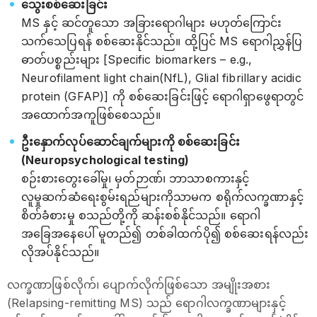
သွေးစစ်ဆေးခြင်း
MS နှင့် ဆင်တူသော အခြားရောဂါများ မဟုတ်ကြောင်း
သက်သေပြရန် စစ်ဆေးနိုင်သည်။ ထို့ပြင် MS ရောဂါညွှန်ပြ
ဓာတ်ပစ္စည်းများ [Specific biomarkers – e.g.,
Neurofilament light chain(NfL), Glial fibrillary acidic
protein (GFAP)] ကို စစ်ဆေးခြင်းဖြင့် ရောဂါရှာဖွေရာတွင်
အထောက်အကူဖြစ်စေသည်။
ဦးနှောက်လုပ်ဆောင်ချက်များကို စစ်ဆေးခြင်း
(Neuropsychological testing)
စဉ်းစားတွေးခေါ်မှု၊ မှတ်ဉာဏ်၊ ဘာသာစကားနှင့်
လူမှုဆက်ဆံရေးစွမ်းရည်များကိုသာမက စရိုက်လက္ခဏာနှင့်
စိတ်ခံစားမှု စသည်တို့ကို ဆန်းစစ်နိုင်သည်။ ရောဂါ
အခြေအနေပေါ် မူတည်၍ တစ်ခါထက်ပို၍ စစ်ဆေးရန်လည်း
လိုအပ်နိုင်သည်။
လက္ခဏာဖြစ်လိုက်၊ ပျောက်လိုက်ဖြစ်သော အမျိုးအစား
(Relapsing-remitting MS) သည် ရောဂါလက္ခဏာများနှင့်