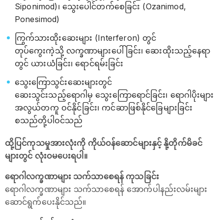
Siponimod)၊ သွေးပေါင်တက်စေခြင်း (Ozanimod,
Ponesimod)
ကြွက်သားထိုးဆေးများ (Interferon) တွင်
တုပ်ကွေးကဲ့သို့ လက္ခဏာများပေါ်ခြင်း၊ ဆေးထိုးသည့်နေရာ
တွင် ယားယံခြင်း၊ ရောင်ရမ်းခြင်း
သွေးကြောသွင်းဆေးများတွင်
ဆေးသွင်းသည့်ရောဂါမှ သွေးကြောရောင်ခြင်း၊ ရောဂါပိုးများ
အလွယ်တကူ ဝင်နိုင်ခြင်း၊ ကင်ဆာဖြစ်နိုင်ခြေများခြင်း
စသည်တို့ပါဝင်သည်
ထို့ပြင်ကုသမှုအားလုံးကို ကိုယ်ဝန်ဆောင်များနှင့် နို့တိုက်မိခင်
များတွင် လုံးဝမပေးရပါ။
ရောဂါလက္ခဏာများ သက်သာစေရန် ကုသခြင်း
ရောဂါလက္ခဏာများ သက်သာစေရန် အောက်ပါနည်းလမ်းများ
ဆောင်ရွက်ပေးနိုင်သည်။