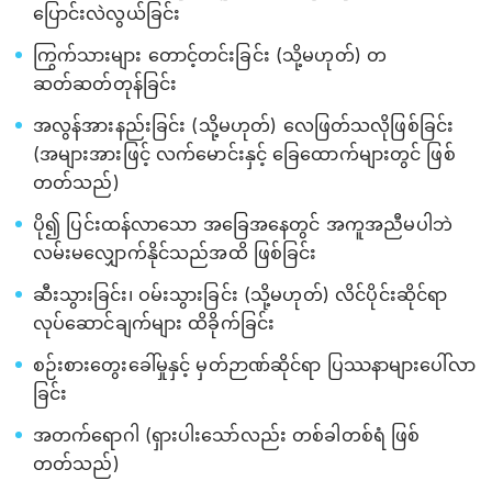
ပြောင်းလဲလွယ်ခြင်း
ကြွက်သားများ တောင့်တင်းခြင်း (သို့မဟုတ်) တ
ဆတ်ဆတ်တုန်ခြင်း
အလွန်အားနည်းခြင်း (သို့မဟုတ်) လေဖြတ်သလိုဖြစ်ခြင်း
(အများအားဖြင့် လက်မောင်းနှင့် ခြေထောက်များတွင် ဖြစ်
တတ်သည်)
ပို၍ ပြင်းထန်လာသော အခြေအနေတွင် အကူအညီမပါဘဲ
လမ်းမလျှောက်နိုင်သည်အထိ ဖြစ်ခြင်း
ဆီးသွားခြင်း၊ ဝမ်းသွားခြင်း (သို့မဟုတ်) လိင်ပိုင်းဆိုင်ရာ
လုပ်ဆောင်ချက်များ ထိခိုက်ခြင်း
စဉ်းစားတွေးခေါ်မှုနှင့် မှတ်ဉာဏ်ဆိုင်ရာ ပြဿနာများပေါ်လာ
ခြင်း
အတက်ရောဂါ (ရှားပါးသော်လည်း တစ်ခါတစ်ရံ ဖြစ်
တတ်သည်)