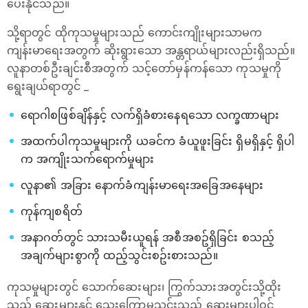
ပေးနိုင်သည်။
သို့ရာတွင် ထိုကုသမှုများသည် ကောင်းကျိုးများသာမက
ကျန်းမာရေးအတွက် ဆိုးရွားသော အန္တရာယ်များလည်းရှိသည်။
လူနာတစ်ဦးချင်းစီအတွက် သင့်တော်မှန်ကန်သော ကုသမှုကို
ရွေးချယ်ရာတွင် _
ရောဂါစဖြစ်ချိန်နှင့် လက်ရှိခံစားနေရသော လက္ခဏာများ
အထက်ပါကုသမှုများကို ယခင်က ခံယူဖူးခြင်း ရှိမရှိနှင့် ရှိပါ
က အကျိုးသက်ရောက်မှုများ
လူနာ၏ အခြား နောက်ခံကျန်းမာရေးအခြေအနေများ
ကုန်ကျစရိတ်
အနာဂတ်တွင် သားသမီးယူရန် အစီအစဥ်ရှိခြင်း စသည့်
အချက်များစွာကို ထည့်သွင်းစဥ်းစားသည်။
ကုသမှုများတွင် သောက်ဆေးများ၊ ကြွက်သားအတွင်းသို့ထိုး
သည့် ဆေးများနှင့် သွေးကြောမှသွင်းသည့် ဆေးများပါဝင်