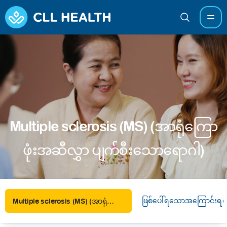
Multiple sclerosis (MS) (အာရုံကြော
ဖုံးအဆီလွှာ ပျက်စီးသောရောဂါ)
ဖြစ်ပေါ်ရသောအကြောင်းရင်
Multiple sclerosis (MS) (အာရုံကြောဖုံးအဆီလွှာ ပျက်စီးသောရောဂါ)