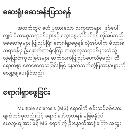
ဆေးရုံ၊ ဆေးခန်းပြသရန်
အထက်တွင် ဖော်ပြထားသော လက္ခဏာများ ဖြစ်ပေါ်
လျှင် မိသားစုဆရာဝန်များနှင့် ဆွေးနွေးတိုင်ပင်ရန် လိုအပ်သည်။
စစ်ဆေးမှုများ ပြုလုပ်ပြီး ရောဂါရှာဖွေရန် လိုအပ်ပါက မိသားစု
ဆရာဝန်မှ ဦး‌နှောက်အာရုံကြော အထူးကုဆရာဝန်များထံသို့
လွှဲပြောင်းကုသခြင်းများ ဆက်လက်ပြုလုပ်ပေးလိမ့်မည်။ ထိ
ရောက်စွာ စောစောကုသခြင်းဖြင့် နောက်ဆက်တွဲပြဿနာများကို
လျှော့ချပေးနိုင်သည်။
ရောဂါရှာဖွေခြင်း
Multiple sclerosis (MS) ရောဂါကို စမ်းသပ်စစ်ဆေး
ချက်တစ်ခုတည်းဖြင့် ရောဂါဖော်ထုတ်ရန် မဖြစ်နိုင်ပါ။
ယေဘုယျအားဖြင့် MS ရောဂါကို ဦးနှောက်အာရုံကြော အထူး