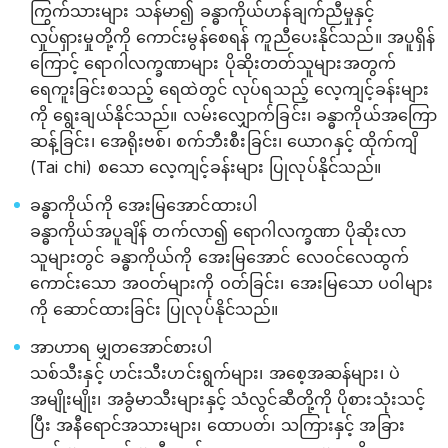
ကြွက်သားများ သန်မာ၍ ခန္ဓာကိုယ်ဟန်ချက်ညီမှုနှင့်
လှုပ်ရှားမှုတို့ကို ကောင်းမွန်စေရန် ကူညီပေးနိုင်သည်။ အပူရှိန်
ကြောင့် ရောဂါလက္ခဏာများ ပိုဆိုးတတ်သူများအတွက်
ရေကူးခြင်းစသည့် ရေထဲတွင် လုပ်ရသည့် လေ့ကျင့်ခန်းများ
ကို ‌ရွေးချယ်နိုင်သည်။ လမ်းလျှောက်ခြင်း၊ ခန္ဓာကိုယ်အကြော
ဆန့်ခြင်း၊ အေရိုးဗစ်၊ စက်ဘီးစီးခြင်း၊ ယောဂနှင့် ထိုက်ကျိ
(Tai chi) စသော လေ့ကျင့်ခန်းများ ပြုလုပ်နိုင်သည်။
ခန္ဓာကိုယ်ကို အေးမြအောင်ထားပါ
ခန္ဓာကိုယ်အပူချိန် တက်လာ၍ ရောဂါလက္ခဏာ ပိုဆိုးလာ
သူများတွင် ခန္ဓာကိုယ်ကို အေးမြအောင် လေဝင်လေထွက်
ကောင်းသော အဝတ်များကို ဝတ်ခြင်း၊ အေးမြသော ပဝါများ
ကို ဆောင်ထားခြင်း ပြုလုပ်နိုင်သည်။
အာဟာရ မျှတအောင်စားပါ
သစ်သီးနှင့် ဟင်းသီးဟင်းရွက်များ၊ အစေ့အဆန်များ၊ ပဲ
အမျိုးမျိုး၊ အခွံမာသီးများနှင့် သံလွင်ဆီတို့ကို ပိုစားသုံးသင့်
ပြီး အနီရောင်အသားများ၊ ထောပတ်၊ သကြားနှင့် အခြား