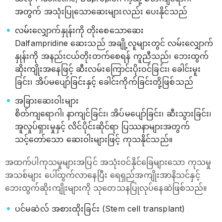
အတွက် အသုံးပြုသောဆေးများလည်း ပေးနိုင်သည်
လမ်းလျှောက်နှုန်းကို တိုးစေသောဆေး
Dalfampridine ဆေးသည် အချို့လူများတွင် လမ်းလျှောက်
နှုန်းကို အနည်းငယ်တိုးတက်စေရန် ကူညီသည်၊ ဘေးထွက်
ဆိုးကျိုးအနေဖြင့် ဆီးလမ်းကြောင်းပိုးဝင်ခြင်း၊ ခေါင်းမူး
ခြင်း၊ အိပ်မပျော်ခြင်းနှင့် ခေါင်းကိုက်ခြင်းတို့ဖြစ်သည်
အခြားဆေးဝါးများ
စိတ်ကျရောဂါ၊ နာကျင်ခြင်း၊ အိပ်မပျော်ခြင်း၊ ဆီးသွားခြင်း၊
အူလှုပ်ရှားမှုနှင့် လိင်ပိုင်းဆိုင်ရာ ပြဿနာများအတွက်
သင့်တော်သော ဆေးဝါးများဖြင့် ကုသနိုင်သည်။
အထက်ပါကုသမှုများအပြင် အသုံးဝင်နိုင်ခြေများသော ကုသမှု
အသစ်များ ပေါ်ထွက်လာနေပြီး ရေရှည်အကျိုးအာနိသင်နှင့်
ဘေးထွက်ဆိုးကျိုးများကို သုတေသနပြုလုပ်နေဆဲဖြစ်သည်။
ပင်မဆဲလ် အစားထိုးခြင်း (Stem cell transplant)