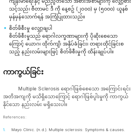
ကျန်းမာရေးနှင့် မညီညွတ်သော အစားအစာများကို လျှော့စား
သင့်သည်၊ ဗီတာမင် ဒီ ကို နေ့စဥ် (၂၀၀၀) မှ (၅၀၀၀) ယူနစ်
မှန်မှန်သောက်ရန် အကြံပြုထားသည်။
စိတ်ဖိစီးမှု လျှော့ချပါ
စိတ်ဖိစီးမှုသည် ရောဂါလက္ခဏာများကို ပိုဆိုးစေသော
ကြောင့် ယောဂ၊ ထိုက်ကျိ၊ အနှိပ်ခံခြင်း၊ တရားထိုင်ခြင်းစ
သည့် နည်းလမ်းများဖြင့် စိတ်ဖိစီးမှုကို ထိန်းချုပ်ပါ။
ကာကွယ်ခြင်း
Multiple Sclerosis ရောဂါဖြစ်စေသော အကြောင်းရင်း
အတိအကျကို မသိရှိသောကြောင့် ရောဂါဖြစ်ပွါးမှုကို ကာကွယ်
နိုင်သော နည်းလမ်း မရှိသေးပါ။
References:
Mayo Clinic. (n.d.).
Multiple sclerosis: Symptoms & causes.