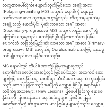
လက္ခဏာပေါ်လိုက်၊ ပျောက်လိုက်ဖြစ်သော အမျိုးအစား
(Relapsing-remitting MS) အတွက် ရောဂါကို ရေရှည်
သက်သာစေသော ကုသမှုများစွာရှိသည်။ ထိုကုသမှုများထဲမှ
အချို့သည် နောက်ပိုင်း ပိုဆိုးလာသော အမျိုးအစား
(Secondary-progressive MS) အတွက်လည်း အကျိုးရှိ
ကြောင်း တွေ့ရသည်။ စတင်ဖြစ်ပွါးချိန်ကတည်းက ပြန်မ
ပျောက်ဘဲ တဖြည်းဖြည်းဆိုးလာသော အမျိုးအစား (Primary-
progressive MS) အတွက်မူ Ocrelizumab ဆေးဖြင့် ကုသမှု
တစ်မျိုးတည်းသာ ရနိုင်သေးသည်။
MS ရောဂါတွင် ကိုယ်ခံအားတုံ့ပြန်မှုအများစုသည်
ရောဂါ၏အစောပိုင်းအဆင့်တွင် ဖြစ်ပေါ်သည်။ အထက်ပါဆေး
များဖြင့် တတ်နိုင်သမျှ စောစီးစွာ ထိထိရောက်ရောက် ကုသခြင်း
သည် ရောဂါပြန်ကြွသည့်အချိန်ကို လျှော့ချနိုင်ပြီး ရောင်ရမ်း
ထိခိုက်မှုအသစ်များ (New Lesions) ဖြစ်ပေါ်ခြင်းကို နှေးစေ
နိုင်သလို ပြင်းထန်သော ရောင်ရမ်းမှုများ ဖြစ်နိုင်ခြေနှင့်
နောက်ဆက်တွဲ ဆိုးရွားသော မသန်စွမ်းမှုများကိုလည်း လျှော့ချ