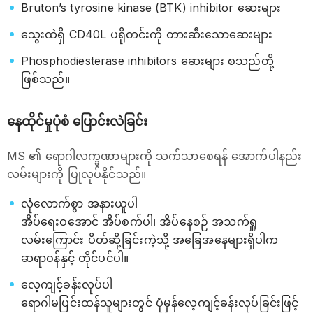
Bruton’s tyrosine kinase (BTK) inhibitor ဆေးများ
သွေးထဲရှိ CD40L ပရိုတင်းကို တားဆီးသောဆေးများ
Phosphodiesterase inhibitors ဆေးများ စသည်တို့
ဖြစ်သည်။
နေထိုင်မှုပုံစံ ပြောင်းလဲခြင်း
MS ၏ ရောဂါလက္ခဏာများကို သက်သာစေရန် အောက်ပါနည်း
လမ်းများကို ပြုလုပ်နိုင်သည်။
လုံလောက်စွာ အနားယူပါ
အိပ်ရေးဝအောင် အိပ်စက်ပါ၊ အိပ်နေစဉ် အသက်ရှူ
လမ်းကြောင်း ပိတ်ဆို့ခြင်းကဲ့သို့ အခြေအနေများရှိပါက
ဆရာဝန်နှင့် တိုင်ပင်ပါ။
လေ့ကျင့်ခန်းလုပ်ပါ
ရောဂါမပြင်းထန်သူများတွင် ပုံမှန်လေ့ကျင့်ခန်းလုပ်ခြင်းဖြင့်