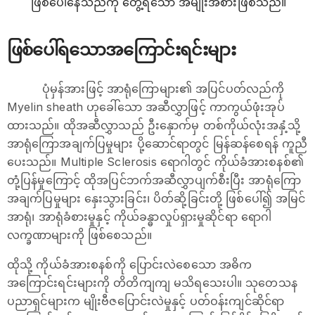
ဖြစ်ပေါ်နေသည်ကို တွေ့ရသော အမျိုးအစားဖြစ်သည်။
ဖြစ်ပေါ်ရသောအကြောင်းရင်းများ
ပုံမှန်အားဖြင့် အာရုံကြောများ၏ အပြင်ပတ်လည်ကို
Myelin sheath ဟုခေါ်သော အဆီလွှာဖြင့် ကာကွယ်ဖုံးအုပ်
ထားသည်။ ထိုအဆီလွှာသည် ဦးနှောက်မှ တစ်ကိုယ်လုံးအနှံ့သို့
အာရုံကြောအချက်ပြမှုများ ပို့ဆောင်ရာတွင် မြန်ဆန်စေရန် ကူညီ
ပေးသည်။ Multiple Sclerosis ရောဂါတွင် ကိုယ်ခံအားစနစ်၏
တုံ့ပြန်မှုကြောင့် ထိုအပြင်ဘက်အဆီလွှာပျက်စီးပြီး အာရုံကြော
အချက်ပြမှုများ နှေးသွားခြင်း၊ ပိတ်ဆို့ခြင်းတို့ ဖြစ်ပေါ်၍ အမြင်
အာရုံ၊ အာရုံခံစားမှုနှင့် ကိုယ်ခန္ဓာလှုပ်ရှားမှုဆိုင်ရာ ရောဂါ
လက္ခဏာများကို ဖြစ်စေသည်။
ထိုသို့ ကိုယ်ခံအားစနစ်ကို ပြောင်းလဲစေသော အဓိက
အကြောင်းရင်းများကို တိတိကျကျ မသိရသေးပါ။ သုတေသန
ပညာရှင်များက မျိုးဗီဇပြောင်းလဲမှုနှင့် ပတ်ဝန်းကျင်ဆိုင်ရာ