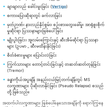
ချာချာလည် ခေါင်းမူးခြင်း (
Vertigo
)
စကားပြောဆိုရာတွင် ခက်လာခြင်း
မှတ်ဉာဏ်၊ နားလည်နိုင်စွမ်း၊ စဉ်းစားတွေးခေါ်မှု၊ အာရုံစူးစိုက်
မှုဆိုင်ရာ ပြဿနာများဖြစ်ပေါ်ခြင်း
မျိုးပွါးခြင်း၊ အူလမ်းကြောင်းနှင့် ဆီးအိမ်ဆိုင်ရာ ပြဿနာ
များ (ဥပမာ _ ဆီးမထိန်းနိုင်ခြင်း)
စိတ်ခံစားမှုများ ပြောင်းလဲခြင်း
ကြွက်သားများ တောင့်တင်းခြင်းနှင့် တဆတ်ဆတ်တုန်ခြင်း
(Tremor)
ခန္ဓာကိုယ်အပူချိန် အနည်းငယ်မြင့်တက်ချိန်တွင် MS
လက္ခဏာများ ပိုဆိုးလာနိုင်ခြင်း (Pseudo Relapse) စသည်
တို့ ဖြစ်သည်။
အထက်ပါလက္ခဏာများ ဖြစ်ပေါ်နေသောအချိန်ကို ရောဂါကြွနေ