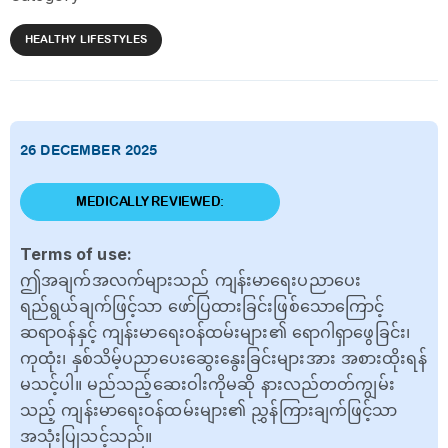
HEALTHY LIFESTYLES
26 DECEMBER 2025
MEDICALLY REVIEWED:
Terms of use:
ဤအချက်အလက်များသည် ကျန်းမာရေးပညာပေး
ရည်ရွယ်ချက်ဖြင့်သာ ဖော်ပြထားခြင်းဖြစ်သောကြောင့်
ဆရာဝန်နှင့် ကျန်းမာရေးဝန်ထမ်းများ၏ ရောဂါရှာဖွေခြင်း၊
ကုထုံး၊ နှစ်သိမ့်ပညာပေးဆွေးနွေးခြင်းများအား အစားထိုးရန်
မသင့်ပါ။ မည်သည့်ဆေးဝါးကိုမဆို နားလည်တတ်ကျွမ်း
သည့် ကျန်းမာရေးဝန်ထမ်းများ၏ ညွှန်ကြားချက်ဖြင့်သာ
အသုံးပြုသင့်သည်။