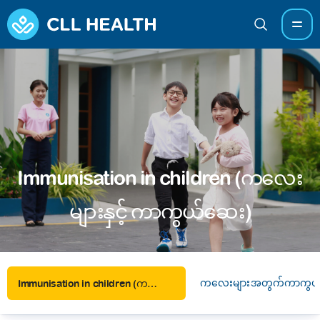
Immunisation in children (ကလေး
များနှင့် ကာကွယ်ဆေး)
ကလေးများအတွက်ကာကွယ်
Immunisation in children (ကလေးများနှင့် ကာကွယ်ဆေး)