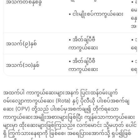
အသက်တစ်နှစ်ခွဲ
• ဆု
မေးခ
• ငါးမျိုးစပ်ကာကွယ်ဆေး
နှေ
အသည
• အိတ်ချ်ပီဗီ
• သ
အသက်(၉)နှစ်
ကာကွယ်ဆေး
ရော
• အိတ်ချ်ပီဗီ
• သ
အသက်(၁၀)နှစ်
ကာကွယ်ဆေး
ရော
အထက်ပါ ကာကွယ်ဆေးများအနက် ပြင်းထန်ဝမ်းပျက်
ဝမ်းလျှောကာကွယ်ဆေး (Rota) နှင့် ပိုလီယို ပါးစပ်အစက်ချ
ဆေး (OPV) တို့သည် ပါးစပ်မှအစက်ချ၍ တိုက်ရသော
ကာကွယ်ဆေးအမျိုးအစားများဖြစ်ပြီး ကျန်သောကာကွယ်ဆေး
များမှာ ထိုးဆေးများဖြစ်ကြသည်။ လက်မောင်း သို့မဟုတ် ပေါင်
ရှိ ကြွက်သားနေရာကို ဖြစ်စေ၊ အရေပြားအောက်သို့ ရှပ်၍ဖြစ်