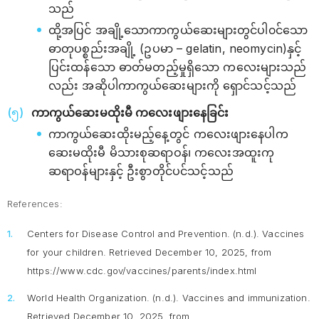
သည်
ထို့အပြင် အချို့သောကာကွယ်ဆေးများတွင်ပါ၀င်‌သော
ဓာတုပစ္စည်းအချို့ (ဥပမာ – gelatin, neomycin)နှင့်
ပြင်းထန်သော ဓာတ်မတည့်မှုရှိသော ကလေးများသည်
လည်း အဆိုပါကာကွယ်ဆေးများကို ရှောင်သင့်သည်
ကာကွယ်ဆေးမထိုးမီ ကလေးဖျားနေခြင်း
ကာကွယ်ဆေးထိုးမည့်နေ့တွင် ကလေးဖျားနေပါက
ဆေးမထိုးမီ မိသားစုဆရာဝန်၊ ကလေးအထူးကု
ဆရာဝန်များနှင့် ဦးစွာတိုင်ပင်သင့်သည်
References:
Centers for Disease Control and Prevention. (n.d.).
Vaccines
for your children
. Retrieved December 10, 2025, from
https://www.cdc.gov/vaccines/parents/index.html
World Health Organization. (n.d.).
Vaccines and immunization
.
Retrieved December 10, 2025, from