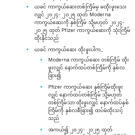
ယခင် ကာကွယ်ဆေးတစ်ကြိမ်မှ မထိုးဖူးသေး
လျှင် ၂၀၂၄- ၂၀၂၅ ထုတ် Moderna
ကာကွယ်ဆေးကို နှစ်ကြိမ် သို့မဟုတ် ၂၀၂၄-
၂၀၂၅ ထုတ် Pfizer ကာကွယ်ဆေးကို သုံးကြိမ်
ထိုးနိုင်သည်
ယခင် ကာကွယ်ဆေး ထိုးဖူးပါက_
Moderna ကာကွယ်ဆေး တစ်ကြိမ် ထိုး
ဖူးလျှင် နောက်ထပ်တစ်ကြိမ်ကို နှစ်လ
ခြား၍
Pfizer ကာကွယ်ဆေး နှစ်ကြိမ်ထိုးဖူး
လျှင် နောက်ထပ်တစ်ကြိမ် သို့မဟုတ်
တစ်ကြိမ်သာ ထိုးဖူးလျှင် နောက်ထပ်နှစ်
ကြိမ်ကို နှစ်လစီခြား၍ ထပ်မံထိုးသင့်
သည်
အကယ်၍ ၂၀၂၄- ၂၀၂၅ ထုတ်