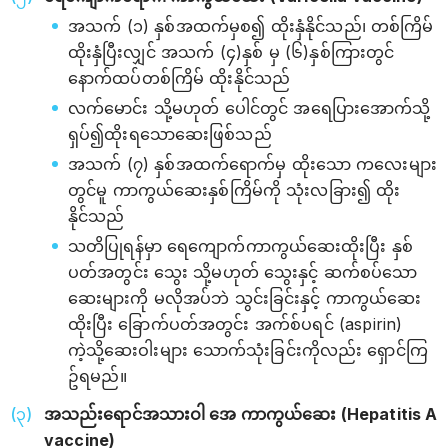
အသက် (၁) နှစ်အထက်မှစ၍ ထိုးနှံနိုင်သည်၊ တစ်ကြိမ်
ထိုးနှံပြီးလျှင် အသက် (၄)နှစ် မှ (၆)နှစ်ကြားတွင်
နောက်ထပ်တစ်ကြိမ် ထိုးနိုင်သည်
လက်‌မောင်း သို့မဟုတ် ပေါင်တွင် အရေပြားအောက်သို့
ရှပ်၍ထိုးရသောဆေးဖြစ်သည်
အသက် (၇) နှစ်အထက်ရောက်မှ ထိုးသော ကလေးများ
တွင်မူ ကာကွယ်ဆေးနှစ်ကြိမ်ကို သုံးလခြား၍ ထိုး
နိုင်သည်
သတိပြုရန်မှာ ရေကျောက်ကာကွယ်ဆေးထိုးပြီး နှစ်
ပတ်အတွင်း သွေး သို့မဟုတ် သွေးနှင့် ဆက်စပ်သော
ဆေးများကို မလိုအပ်ဘဲ သွင်းခြင်းနှင့် ကာကွယ်ဆေး
ထိုးပြီး ခြောက်ပတ်အတွင်း အက်စ်ပရင် (aspirin)
ကဲ့သို့ဆေးဝါးများ သောက်သုံးခြင်းကိုလည်း ရှောင်ကြ
ဥ်ရမည်။
အသည်းရောင်အသားဝါ အေ ကာကွယ်ဆေး (Hepatitis A
vaccine)