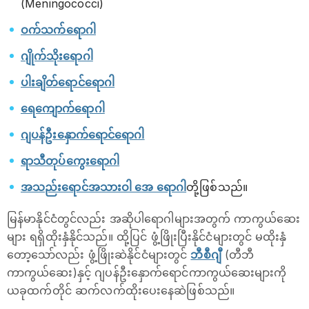
(Meningococci)
ဝက်သက်ရောဂါ
ဂျိုက်သိုးရောဂါ
ပါးချိတ်ရောင်ရောဂါ
ရေကျောက်ရောဂါ
ဂျပန်ဦးနှောက်ရောင်ရောဂါ
ရာသီတုပ်ကွေးရောဂါ
အသည်းရောင်အသားဝါ အေ ရောဂါ
တို့ဖြစ်သည်။
မြန်မာနိုင်ငံတွင်လည်း အဆိုပါရောဂါများအတွက် ကာကွယ်ဆေး
များ ရရှိထိုးနှံနိုင်သည်။ ထို့ပြင် ဖွံ့ဖြိုးပြီးနိုင်ငံများတွင် မထိုးနှံ
တော့သော်လည်း ဖွံ့ဖြိုးဆဲနိုင်ငံများတွင်
ဘီစီဂျီ
(တီဘီ
ကာကွယ်ဆေး)နှင့် ဂျပန်ဦးနှောက်ရောင်ကာကွယ်ဆေးများကို
ယခုထက်တိုင် ဆက်လက်ထိုးပေးနေဆဲဖြစ်သည်။