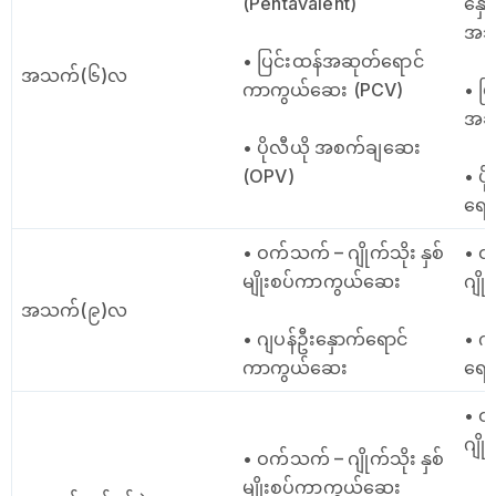
(Pentavalent)
နှေ
အသည
• ပြင်းထန်အဆုတ်ရောင်
အသက်(၆)လ
ကာကွယ်ဆေး (PCV)
• ပြ
အဆု
• ပိုလီယို အစက်ချဆေး
(OPV)
• ပ
ရော
• ဝက်သက် – ဂျိုက်သိုး နှစ်
• ဝ
မျိုးစပ်ကာကွယ်ဆေး
ဂျို
အသက်(၉)လ
• ဂျပန်ဦးနှောက်ရောင်
• ဂျ
ကာကွယ်ဆေး
ရော
• ဝ
ဂျို
• ဝက်သက် – ဂျိုက်သိုး နှစ်
မျိုးစပ်ကာကွယ်ဆေး