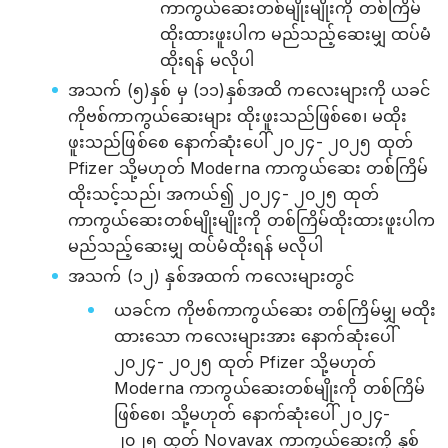
ကာကွယ်ဆေးတစ်မျိုးမျိုးကို တစ်ကြိမ်
ထိုးထားဖူးပါက မည်သည့်ဆေးမျှ ထပ်မံ
ထိုးရန် မလိုပါ
အသက် (၅)နှစ် မှ (၁၁)နှစ်အထိ ကလေးများကို ယခင်
ကိုဗစ်ကာကွယ်ဆေးများ ထိုးဖူးသည်ဖြစ်စေ၊ မထိုး
ဖူးသည်ဖြစ်စေ နောက်ဆုံးပေါ် ၂၀၂၄- ၂၀၂၅ ထုတ်
Pfizer သို့မဟုတ် Moderna ကာကွယ်‌ဆေး တစ်ကြိမ်
ထိုးသင့်သည်၊ အကယ်၍ ၂၀၂၄- ၂၀၂၅ ထုတ်
ကာကွယ်ဆေးတစ်မျိုးမျိုးကို တစ်ကြိမ်ထိုးထားဖူးပါက
မည်သည့်ဆေးမျှ ထပ်မံထိုးရန် မလိုပါ
အသက် (၁၂) နှစ်အထက် ကလေးများတွင်
ယခင်က ကိုဗစ်ကာကွယ်ဆေး တစ်ကြိမ်မျှ မထိုး
ထားသော ကလေးများအား နောက်ဆုံးပေါ်
၂၀၂၄- ၂၀၂၅ ထုတ် Pfizer သို့မဟုတ်
Moderna ကာကွယ်‌ဆေးတစ်မျိုးကို တစ်ကြိမ်
ဖြစ်စေ၊ သို့မဟုတ် နောက်ဆုံးပေါ် ၂၀၂၄-
၂၀၂၅ ထုတ် Novavax ကာကွယ်ဆေးကို နှစ်