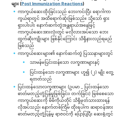
များ (
Post Immunization Reactions
)
ကာကွယ်ဆေးထိုးခြင်းသည် ဘေးကင်းပြီး ရောဂါကာ
ကွယ်ရာတွင် အထိ‌ရောက်ဆုံးဖြစ်သည်။ သို့သော် ရှား
ရှားပါးပါး နောက်ဆက်တွဲအန္တရာယ်အနေဖြင့်
ကာကွယ်ဆေးအားလုံးတွင် မလိုလားအပ်သော ဘေး
ထွက်ဆိုးကျိုးများ ဖြစ်နိုင်ကြောင်း သိရှိနားလည်ရမည်
ဖြစ်သည်
ကာကွယ်ဆေးများ၏ နောက်ဆက်တွဲ ပြဿနာများတွင်
သာမန်မပြင်းထန်သော လက္ခဏာများနှင့်
ပြင်းထန်သော လက္ခဏာများ ဟူ၍ (၂) မျိုး တွေ့
ရတတ်သည်
ပြင်းထန်သောလက္ခဏာများ (ဥပမာ _ ပြင်းထန်သော
ဓာတ်မတည့်တုံ့ပြန်မှုဖြစ်ခြင်း၊ တက်ခြင်း) ဖြစ်စေသော
ကာကွယ်ဆေးကို မိမိကိုယ်တိုင် သိရှိမှတ်သားထားရန်
လိုအပ်သည်၊ နောက်တစ်ကြိမ် ထိုးရပါက ဆရာဝန်အား
ဓာတ်မတည့်တုံ့ပြန်မှု ရာဇဝင်ကို ပြောပြပြီး ဆေးရုံတွင်