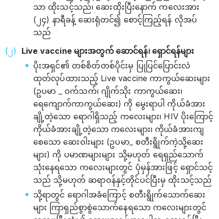
သာ ထိုးသင့်သည်၊ ဆေးထိုးပြီးနောက် ကလေးအား
(၂၄) နာရီခန့် ဆေးရုံတင်၍ စောင့်ကြည့်ရန် လိုအပ်
သည်
Live vaccine များအတွက် ဆောင်ရန်၊ ရှောင်ရန်များ
ပိုးအရှင်၏ တစ်စိတ်တစ်ပိုင်းမှ ပြုပြင်ပြောင်းလဲ
ထုတ်လုပ်ထားသည့် Live vaccine ကာကွယ်ဆေးများ
(ဥပမာ _ ‌ဝက်သက်၊ ဂျိုက်သိုး ကာကွယ်ဆေး၊
ရေကျောက်ကာကွယ်ဆေး) ကို မွေးရာပါ ကိုယ်ခံအား
ချို့တဲ့သော‌‌ ရောဂါရှိသည့် ကလေးများ၊ HIV ပိုးကြောင့်
ကိုယ်ခံအားချို့တဲ့သော ကလေးများ၊ ကိုယ်ခံအားကျ
စေသော ဆေးဝါးများ (ဥပမာ_ စတီးရွိုက်ကဲ့သို့ဆေး
များ) ကို ပမာဏများများ သို့မဟုတ် ရေရှည်သောက်
သုံးနေရသော ကလေးများတွင် ပုံမှန်အားဖြင့် ရှောင်သင့်
သည် သို့မဟုတ် ဆရာဝန်နှင့်တိုင်ပင်ပြီးမှ ထိုးသင့်သည်
သို့ရာတွင် ရောဂါအခံကြောင့် စတီးရွိုက်သောက်ဆေး
များ ကြာရှည်စွာစွဲသောက်နေရသော ကလေးများတွင်