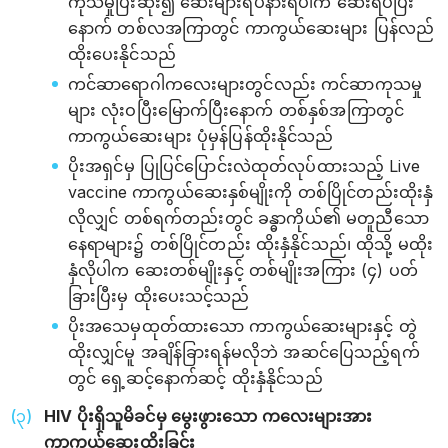
ကုသမှုပြီးဆုံး၍ ဆေးများရပ်နားရပါက ဆေးရပ်ပြီး
နောက် တစ်လအကြာတွင် ကာကွယ်ဆေးများ ပြန်လည်
ထိုးပေးနိုင်သည်
ကင်ဆာရောဂါကလေးများတွင်လည်း ကင်ဆာကုသမှု
များ လုံးဝပြီးမြောက်ပြီးနောက် တစ်နှစ်အကြာတွင်
ကာကွယ်ဆေးများ ပုံမှန်ပြန်ထိုးနိုင်သည်
ပိုးအရှင်မှ ပြုပြင်ပြောင်းလဲထုတ်လုပ်ထားသည့် Live
vaccine ကာကွယ်ဆေးနှစ်မျိုးကို တစ်ပြိုင်တည်းထိုးနှံ
လိုလျှင် တစ်ရက်တည်းတွင် ခန္ဓာကိုယ်၏ မတူညီသော
နေရာများ၌ တစ်ပြိုင်တည်း ထိုးနှံနိုင်သည်၊ ထိုသို့ မထိုး
နှံလိုပါက ဆေးတစ်မျိုးနှင့် တစ်မျိုးအကြား (၄) ပတ်
ခြားပြီးမှ ထိုးပေးသင့်သည်
ပိုးအသေမှထုတ်ထားသော ကာကွယ်ဆေးများနှင့် တွဲ
ထိုးလျှင်မူ အချိန်ခြားရန်မလိုဘဲ အဆင်ပြေသည့်ရက်
တွင် ရှေ့ဆင့်နောက်ဆင့် ထိုးနှံနိုင်သည်
HIV ပိုးရှိသူမိခင်မှ မွေးဖွားသော ကလေးများအား
ကာကွယ်ဆေးထိုးခြင်း