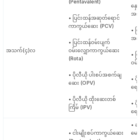
(Pentavalent)
နှေ
အသည
• ပြင်းထန်အဆုတ်ရောင်
ကာကွယ်ဆေး (PCV)
• ပြ
အဆု
• ပြင်းထန်ဝမ်းပျက်
အသက်(၄)လ
ဝမ်းလျှောကာကွယ်ဆေး
• ပ
(Rota)
ဝမ်
• ပိုလီယို ပါးစပ်အစက်ချ
• ပ
ဆေး (OPV)
ရော
• ပိုလီယို ထိုးဆေးတစ်
• ပ
ကြိမ် (IPV)
ရော
• ဆု
• ငါးမျိုးစပ်ကာကွယ်ဆေး
မေးခ