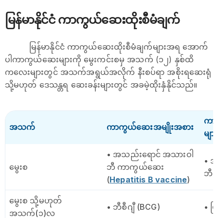
မြန်မာနိုင်ငံ ကာကွယ်ဆေးထိုးစီမံချက်
မြန်မာနိုင်ငံ ကာကွယ်ဆေးထိုးစီမံချက်များအရ အောက်
ပါကာကွယ်ဆေးများကို မွေးကင်းစမှ အသက် (၁၂) နှစ်ထိ
ကလေးများတွင် အသက်အရွယ်အလိုက် နီးစပ်ရာ အစိုးရဆေးရုံ
သို့မဟုတ် ‌ဒေသန္တရ ဆေးခန်းများတွင် အခမဲ့ထိုးနှံနိုင်သည်။
ကာက
အသက်
ကာကွယ်ဆေးအမျိုးအစား
များ
• အသည်းရောင် အသားဝါ
• 
မွေးစ
ဘီ ကာကွယ်ဆေး
ဘီ 
(
Hepatitis B vaccine
)
မွေးစ သို့မဟုတ်
• ဘီစီဂျီ (BCG)
• ပ
အသက်(၁)လ