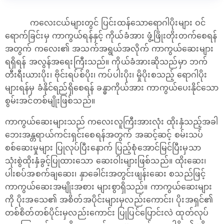
ကလေးငယ်များတွင် ပြင်းထန်သောရောဂါပိုးများ ဝင်
ရောက်ခြင်းမှ ကာကွယ်ရန်နှင့် ကိုယ်ခံအား ဖွံ့ဖြိုးတိုးတက်စေရန်
အတွက် ကလေး၏ အသက်အရွယ်အလိုက် ကာကွယ်ဆေးများ
ရရှိရန် အလွန်အရေးကြီးသည်။ ကိုယ်ခံအားဆိုသည်မှာ ဘက်
တီးရီးယားပိုး၊ ဗိုင်းရပ်စ်ပိုး၊ ကပ်ပါးပိုး၊ မှိုပိုးစသည့် ရောဂါပိုး
များရန်မှ ခံနိုင်ရည်ရှိစေရန် ခန္ဓာကိုယ်အား ကာကွယ်ပေးနိုင်သော
စွမ်းအင်တစ်မျိုးဖြစ်သည်။
ကာကွယ်ဆေးများသည် ကလေးလူကြီးအားလုံး ထိုးနှံသည့်အခါ
ဘေးအန္တရာယ်ကင်းရှင်းစေရန်အတွက် အဆင့်ဆင့် စမ်းသပ်
စစ်ဆေးမှုများ ပြုလုပ်ပြီးနောက် ပြည့်စုံအောင်မြင်ပြီးမှသာ
သုံးစွဲထိုးနှံခွင့်ပြုထားသော ဆေးဝါးများဖြစ်သည်။ ထိုးဆေး၊
ပါးစပ်အစက်ချဆေး၊ နှာခေါင်းအတွင်းဖျန်းဆေး စသည်ဖြင့်
ကာကွယ်ဆေးအမျိုးအစား များစွာရှိသည်။ ကာကွယ်ဆေးများ
ကို ပိုးအသေ၏ အစိတ်အပိုင်းများမှလည်းကောင်း၊ ပိုးအရှင်၏
တစ်စိတ်တစ်ပိုင်းမှလည်းကောင်း ပြုပြင်ပြောင်းလဲ ထုတ်လုပ်