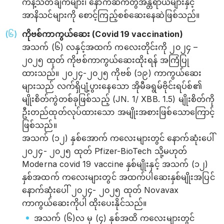
ကန့်သတ်ချက်များ၊ နောက်ဆက်တွဲအန္တရာယ်များနှင့်
အာနိသင်များကို စောင့်ကြည့်စစ်ဆေးနေဆဲဖြစ်သည်။
ကိုဗစ်ကာကွယ်ဆေး (Covid 19 vaccination)
အသက် (၆) လနှင့်အထက် ကလေးတိုင်းကို ၂၀၂၄ –
၂၀၂၅ ထုတ် ကိုဗစ်ကာကွယ်ဆေးထိုးရန် အကြံပြု
ထားသည်။ ၂၀၂၄-၂၀၂၅ ကိုဗစ် (၁၉) ကာကွယ်ဆေး
များသည် လက်ရှိပျံ့ပွားနေသော အိုမီခရွမ်ဗိုင်းရပ်စ်၏
မျိုးစိတ်ကွဲတစ်ခုဖြစ်သည့် (JN. 1/ XBB. 1.5) မျိုးစိတ်ကို
ဦးတည်ထုတ်လုပ်ထားသော အမျိုးအစားဖြစ်သောကြောင့်
ဖြစ်သည်။
အသက် (၁၂) နှစ်အောက် ကလေးများတွင် နောက်ဆုံးပေါ်
၂၀၂၄- ၂၀၂၅ ထုတ် Pfizer-BioTech သို့မဟုတ်
Moderna covid 19 vaccine နှစ်မျိုးနှင့် အသက် (၁၂)
နှစ်အထက် ကလေးများတွင် အထက်ပါဆေးနှစ်မျိုးအပြင်
နောက်ဆုံးပေါ် ၂၀၂၄- ၂၀၂၅ ထုတ် Novavax
ကာကွယ်ဆေးကိုပါ ထိုးပေးနိုင်သည်။
အသက် (၆)လ မှ (၄) နှစ်အထိ ကလေးများတွင်