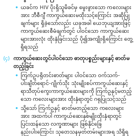
ယခင်က HIV ပိုးရှိသူမိခင်မှ မွေးဖွားသော ကလေးများ
အား ဘီစီဂျီ ကာကွယ်ဆေးမထိုးသင့်ကြောင်း အဆိုပြု
ချက်များ ရှိခဲ့သော်လည်း ယခုအခါ ယေဘုယျအားဖြင့်
ကာကွယ်ဆေးစီမံချက်တွင် ပါဝင်သော ကာကွယ်ဆေး
များအားလုံး ထိုးနှံခြင်းသည် ပို၍အကျိုးရှိကြောင်း တွေ့
ရှိရသည်
ကာကွယ်ဆေးတွင်ပါဝင်သော ဓာတုပစ္စည်းများနှင့် ဓာတ်မ
တည့်ခြင်း
ကြက်ဥပရိုတင်းဓာတ်များ ပါဝင်သော ဝက်သက်-
ပါးချိတ်ရောင်-ဂျိုက်သိုး သုံးမျိုးစပ်ကာကွယ်ဆေးနှင့်
ရာသီတုပ်ကွေးကာကွယ်ဆေးများကို ကြက်ဥနှင့်မတည့်
သော ကလေးများအား ထိုးနှံရာတွင် ဂရုပြုသင့်သည်
သို့သော် ကြက်ဥနှင့် ဓာတ်မတည့်သော ကလေးများ
အား အထက်ပါ ကာကွယ်ဆေးနှစ်မျိုးထိုးနှံရာတွင်
ပြင်းထန်သော လက္ခဏာများ ဖြစ်နိုင်ခြေ
နည်းပါး‌ကြောင်း သုတေသနမှတ်တမ်းများအရ သိရှိရ