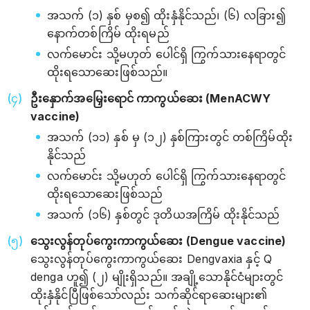
အသက် (၁) နှစ် မှစ၍ ထိုးနှံနိုင်သည်၊ (၆) လခြား၍
နောက်တစ်ကြိမ် ထိုးရမည်
လက်‌မောင်း သို့မဟုတ် ပေါင်ရှိ ကြွက်သားနေရာတွင်
ထိုးရသောဆေးဖြစ်သည်။
ဦးနှောက်အမြှေးရောင် ကာကွယ်ဆေး (MenACWY
vaccine)
အသက် (၁၁) နှစ် မှ (၁၂) နှစ်ကြားတွင် တစ်ကြိမ်ထိုး
နိုင်သည်
လက်‌မောင်း သို့မဟုတ် ပေါင်ရှိ ကြွက်သားနေရာတွင်
ထိုးရသောဆေးဖြစ်သည်
အသက် (၁၆) နှစ်တွင် ဒုတိယအကြိမ် ထိုးနိုင်သည်
သွေးလွန်တုပ်ကွေးကာကွယ်ဆေး (Dengue vaccine)
သွေးလွန်တုပ်ကွေးကာကွယ်ဆေး Dengvaxia နှင့် Q
denga ဟူ၍ (၂) မျိုးရှိသည်။ အချို့သောနိုင်ငံများတွင်
ထိုးနှံနိုင်ပြီဖြစ်သော်လည်း သက်ဆိုင်ရာဆေးများ၏