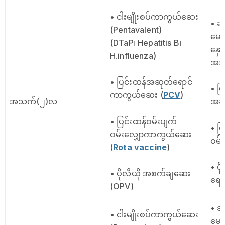
• ငါးမျိုးစပ်ကာကွယ်ဆေး
• ဆု
(Pentavalent)
မေးခ
(DTaP၊ Hepatitis B၊
နှေ
H.influenza)
အသည
• ပြင်းထန်အဆုတ်ရောင်
• ပြ
ကာကွယ်ဆေး (
PCV
)
အသက်(၂)လ
အဆု
• ပြင်းထန်ဝမ်းပျက်
• ပ
ဝမ်းလျှောကာကွယ်ဆေး
ဝမ်
(
Rota vaccine
)
• ပ
• ပိုလီယို အစက်ချဆေး
ရော
(OPV)
• ဆု
• ငါးမျိုးစပ်ကာကွယ်ဆေး
မေးခ