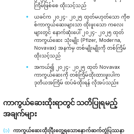
ကြိမ်ဖြစ်စေ ထိုးသင့်သည်
ယခင်က ၂၀၂၄- ၂၀၂၅ ထုတ်မဟုတ်သော ကိုဗ
စ်ကာကွယ်ဆေးများသာ ထိုးဖူးသော ကလေး
များတွင် နောက်ဆုံးပေါ် ၂၀၂၄- ၂၀၂၅ ထုတ်
ကာကွယ်ဆေး သုံးမျိုး (Pfizer, Moderna,
Novavax) အနက်မှ တစ်မျိုးမျိုးကို တစ်ကြိမ်
ထိုးသင့်သည်
အကယ်၍ ၂၀၂၄- ၂၀၂၅ ထုတ် Novavax
ကာကွယ်ဆေးကို တစ်ကြိမ်ထိုးထားဖူးပါက
ဒုတိယအကြိမ် ထပ်မံထိုးရန် လိုအပ်သည်။
ကာကွယ်ဆေးထိုးရာတွင် သတိပြုရမည့်
အချက်များ
ကာကွယ်‌ဆေးထိုးပြီးတွေ့ရသောနောက်ဆက်တွဲပြဿနာ