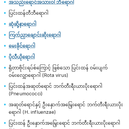
အသည်းရောင်အသားဝါ ဘီရောဂါ
ပြင်းထန်တီဘီရောဂါ
ဆုံဆို့နာရောဂါ
ကြက်ညှာချောင်းဆိုးရောဂါ
မေးခိုင်ရောဂါ
ပိုလီယိုရောဂါ
ရိုတာဗိုင်းရပ်စ်ကြောင့် ဖြစ်သော ပြင်းထန် ဝမ်းပျက်
ဝမ်းလျှောရောဂါ (Rota virus)
ပြင်းထန်အဆုတ်ရောင် ဘက်တီးရီးယားပိုးရောဂါ
(Pneumococci)
အဆုတ်ရောင်နှင့် ဦးနှောက်အမြှေးရောင် ဘက်တီးရီးယားပိုး
ရောဂါ (H. influenzae)
ပြင်းထန် ဦးနှောက်အမြှေးရောင် ဘက်တီးရီးယားပိုးရောဂါ