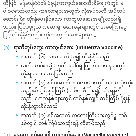
ထို့ပြင် မြန်မာနိုင်ငံ၏ ပုံမှန်ကာကွယ်ဆေးထိုးစီမံချက်တွင် မ
ပါဝင်သော်လည်း ကလေးများအတွက် လိုအပ်သလို အပိုထပ်
ဆောင်းပြီး ထိုးနှံပေးနိုင်သော ကာကွယ်ဆေးအချို့လည်းရှိ
သည်။ ပြင်ပပုဂ္ဂလိကဆေးရုံ၊ ဆေးခန်းများတွင် အခကြေးငွေ
ဖြင့် ထိုးနှံနိုင်သည်။ ထိုကာကွယ်ဆေးများမှာ _
ရာသီတုပ်ကွေး ကာကွယ်ဆေး (Influenza vaccine)
အသက် (၆) လအထက်မှစ၍ ထိုးနှံနိုင်သည်
လက်‌မောင်း သို့မဟုတ် ပေါင်ရှိ ကြွက်သားနေရာတွင်
ထိုးရသော ဆေးဖြစ်သည်
အသက် (၉) နှစ်အောက် ကလေးများတွင် ပထမဆုံးထိုး
သည့်နှစ်တွင် နှစ်ကြိမ် (တစ်လစီခြား၍) ထိုးရန်လို
သည်၊ နောက်နှစ်များတွင် တစ်နှစ်လျှင် တစ်ကြိမ် ပုံမှန်
ထိုးနှံသွားနိုင်သည်
အသက် (၉) နှစ်အထက် ကလေးကြီးများတွင်မူ တစ်
နှစ်လျှင် တစ်ကြိမ်သာထိုးရန် လိုအပ်သည်။
ရေကျောက်‌ရောဂါ ကာကွယ်ဆေး (Varicella vaccine)