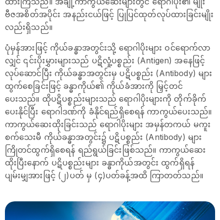
ထားကြသည်။ အချို့ကာကွယ်ဆေးများတွင် ရောဂါပိုး၏ မျိုး
ဗီဇအစိတ်အပိုင်း အနည်းငယ်ဖြင့် ပြုပြင်ထုတ်လုပ်ထားခြင်းမျိုး
လည်းရှိသည်။
ပုံမှန်အားဖြင့် ကိုယ်ခန္ဓာအတွင်းသို့ ရောဂါပိုးများ ဝင်ရောက်လာ
လျှင် ၎င်းပိုးမွှားများသည် ပဋိလှုံ့ပစ္စည်း (Antigen) အနေဖြင့်
လုပ်ဆောင်ပြီး ကိုယ်ခန္ဓာအတွင်းမှ ပဋိပစ္စည်း (Antibody) များ
ထွက်စေခြင်းဖြင့် ခန္ဓာကိုယ်၏ ကိုယ်ခံအားကို မြှင့်တင်
ပေးသည်။ ထိုပဋိပစ္စည်းများသည် ရောဂါပိုးများကို တိုက်ခိုက်
ပေးနိုင်ပြီး ရောဂါဒဏ်ကို ခံနိုင်ရည်ရှိစေရန် ကာကွယ်ပေးသည်။
ကာကွယ်ဆေးထိုးခြင်းသည် ရောဂါပိုးများ အမှန်တကယ် မကူး
စက်သေးမီ ကိုယ်ခန္ဓာအတွင်း၌ ပဋိပစ္စည်း (Antibody) များ
ကြိုတင်ထွက်ရှိစေရန် ရည်ရွယ်ခြင်းဖြစ်သည်။ ကာကွယ်ဆေး
ထိုးပြီးနောက် ပဋိပစ္စည်းများ ခန္ဓာကိုယ်အတွင်း ထွက်ရှိရန်
ပျမ်းမျှအားဖြင့် (၂)ပတ် မှ (၄)ပတ်ခန့်အထိ ကြာတတ်သည်။