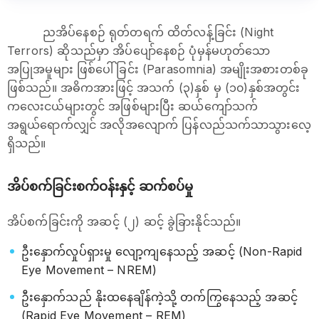
ညအိပ်နေစဉ် ရုတ်တရက် ထိတ်လန့်ခြင်း (Night
Terrors) ဆိုသည်မှာ အိပ်ပျော်နေစဉ် ပုံမှန်မဟုတ်သော
အပြုအမူများ ဖြစ်ပေါ်ခြင်း (Parasomnia) အမျိုးအစားတစ်ခု
ဖြစ်သည်။ အဓိကအားဖြင့် အသက် (၃)နှစ် မှ (၁၀)နှစ်အတွင်း
ကလေးငယ်များတွင် အဖြစ်များပြီး ဆယ်ကျော်သက်
အရွယ်ရောက်လျှင် အလိုအလျောက် ပြန်လည်သက်သာသွားလေ့
ရှိသည်။
အိပ်စက်ခြင်းစက်ဝန်းနှင့် ဆက်စပ်မှု
အိပ်စက်ခြင်းကို အဆင့် (၂) ဆင့် ခွဲခြားနိုင်သည်။
ဦးနှောက်လှုပ်ရှားမှု လျော့ကျနေသည့် အဆင့် (Non-Rapid
Eye Movement – NREM)
ဦးနှောက်သည် နိုးထနေချိန်ကဲ့သို့ တက်ကြွနေသည့် အဆင့်
(Rapid Eye Movement – REM)