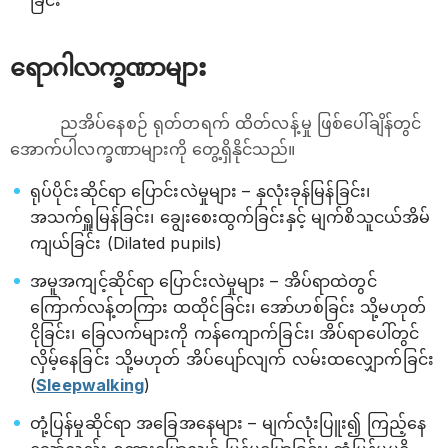
ခြင်း
ရောဂါလက္ခဏာများ
ညအိပ်နေစဉ် ရုတ်တရက် ထိတ်လန့်မှု ဖြစ်ပေါ်ချိန်တွင်
အောက်ပါလက္ခဏာများကို တွေ့ရှိနိုင်သည်။
ရုပ်ပိုင်းဆိုင်ရာ ပြောင်းလဲမှုများ – နှလုံးခုန်မြန်ခြင်း၊
အသက်ရှူမြန်ခြင်း၊ ချွေးစေးထွက်ခြင်းနှင့် မျက်စိသူငယ်အိမ်
ကျယ်ခြင်း (Dilated pupils)
အမူအကျင့်ဆိုင်ရာ ပြောင်းလဲမှုများ – အိပ်ရာထဲတွင်
ကြောက်လန့်တကြား ထထိုင်ခြင်း၊ အော်ဟစ်ခြင်း သို့မဟုတ်
ငိုခြင်း၊ ခြေလက်များကို ကန်ကျောက်ခြင်း၊ အိပ်ရာပေါ်တွင်
လှိမ့်နေခြင်း သို့မဟုတ် အိပ်ပျော်လျက် လမ်းထလျှောက်ခြင်း
(
Sleepwalking
)
တုံ့ပြန်မှုဆိုင်ရာ အခြေအနေများ – မျက်လုံးပြူး၍ ကြည့်နေ