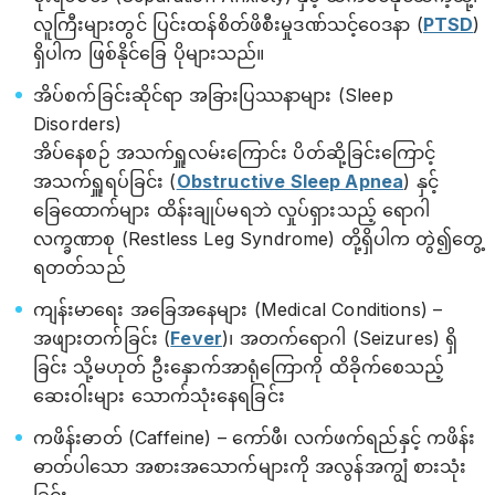
လူကြီးများတွင် ပြင်းထန်စိတ်ဖိစီးမှုဒဏ်သင့်ဝေဒနာ (
PTSD
)
ရှိပါက ဖြစ်နိုင်ခြေ ပိုများသည်။
အိပ်စက်ခြင်းဆိုင်ရာ အခြားပြဿနာများ (Sleep
Disorders)
အိပ်နေစဉ် အသက်ရှူလမ်းကြောင်း ပိတ်ဆို့ခြင်းကြောင့်
အသက်ရှူရပ်ခြင်း (
Obstructive Sleep Apnea
) နှင့်
ခြေထောက်များ ထိန်းချုပ်မရဘဲ လှုပ်ရှားသည့် ရောဂါ
လက္ခဏာစု (Restless Leg Syndrome) တို့ရှိပါက တွဲ၍တွေ့
ရတတ်သည်
ကျန်းမာရေး အခြေအနေများ (Medical Conditions) –
အဖျားတက်ခြင်း (
Fever
)၊ အတက်ရောဂါ (Seizures) ရှိ
ခြင်း သို့မဟုတ် ဦးနှောက်အာရုံကြောကို ထိခိုက်စေသည့်
ဆေးဝါးများ သောက်သုံးနေရခြင်း
ကဖိန်းဓာတ် (Caffeine) – ကော်ဖီ၊ လက်ဖက်ရည်နှင့် ကဖိန်း
ဓာတ်ပါသော အစားအသောက်များကို အလွန်အကျွံ စားသုံး