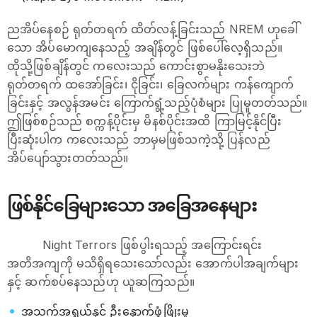
ညအိပ်နေစဉ် ရုတ်တရက် ထိတ်လန့်ခြင်းသည် NREM ဟုခေါ်
သော အိပ်မောကျနေသည့် အချိန်တွင် ဖြစ်ပေါ်လေ့ရှိသည်။
ထိုသို့ဖြစ်ချိန်တွင် ကလေးသည် ကောင်းစွာမနိုးသေးဘဲ
ရုတ်တရက် ထအော်ခြင်း၊ ငိုခြင်း၊ ခြေလက်များ ကန်ကျောက်
ခြင်းနှင့် အလွန်အမင်း ကြောက်ရွံ့သည့်ပုံစံများ ပြုမူတတ်သည်။
ဤဖြစ်စဉ်သည် စက္ကန့်ပိုင်းမှ မိနစ်ပိုင်းအထိ ကြာမြင့်နိုင်ပြီး
ပြီးဆုံးပါက ကလေးသည် ဘာမှမဖြစ်သကဲ့သို့ ပြန်လည်
အိပ်ပျော်သွားတတ်သည်။
ဖြစ်နိုင်ခြေများသော အခြေအနေများ
Night Terrors ဖြစ်ပွါးရသည့် အကြောင်းရင်း
အတိအကျကို မသိရှိရသေးသော်လည်း အောက်ပါအချက်များ
နှင့် ဆက်စပ်နေသည်ဟု ယူဆကြသည်။
အသက်အရွယ်နှင့် ဦးနှောက်ဖွံ့ဖြိုးမှု