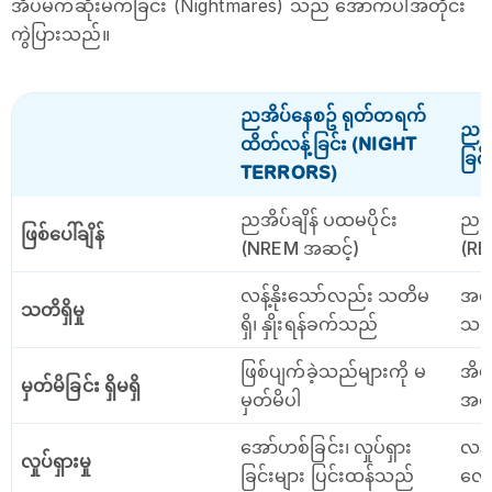
အိပ်မက်ဆိုးမက်ခြင်း (Nightmares) သည် အောက်ပါအတိုင်း
ကွဲပြားသည်။
ညအိပ်နေစဥ် ရုတ်တရက်
ညဘက
ထိတ်လန့်ခြင်း (NIGHT
ခြင
TERRORS)
ညအိပ်ချိန် ပထမပိုင်း
ညအိပ
ဖြစ်‌ပေါ်ချိန်
(NREM အဆင့်)
(RE
လန့်နိုးသော်လည်း သတိမ
အလွ
သတိရှိမှု
ရှိ၊ နှိုးရန်ခက်သည်
သတိ
ဖြစ်ပျက်ခဲ့သည်များကို မ
အိပ
မှတ်မိခြင်း ရှိမရှိ
မှတ်မိပါ
အသေ
အော်ဟစ်ခြင်း၊ လှုပ်ရှား
လန့်
လှုပ်ရှားမှု
ခြင်းများ ပြင်းထန်သည်
လေ့