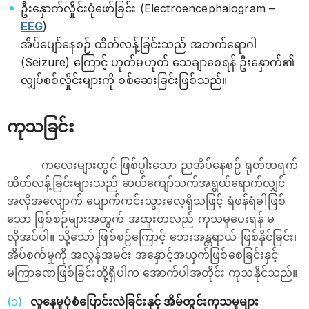
ဦးနှောက်လှိုင်းပုံဖော်ခြင်း (Electroencephalogram –
EEG
)
အိပ်ပျော်နေစဉ် ထိတ်လန့်ခြင်းသည် အတက်ရောဂါ
(Seizure) ကြောင့် ဟုတ်မဟုတ် သေချာစေရန် ဦးနှောက်၏
လျှပ်စစ်လှိုင်းများကို စစ်ဆေးခြင်းဖြစ်သည်။
ကုသခြင်း
ကလေးများတွင် ဖြစ်ပွါးသော ညအိပ်နေစဉ် ရုတ်တရက်
ထိတ်လန့်ခြင်းများသည် ဆယ်ကျော်သက်အရွယ်ရောက်လျှင်
အလိုအလျောက် ပျောက်ကင်းသွားလေ့ရှိသဖြင့် ရံဖန်ရံခါဖြစ်
သော ဖြစ်စဉ်များအတွက် အထူးတလည် ကုသမှုပေးရန် မ
လိုအပ်ပါ။ သို့သော် ဖြစ်စဉ်ကြောင့် ဘေးအန္တရာယ် ဖြစ်နိုင်ခြင်း၊
အိပ်စက်မှုကို အလွန်အမင်း အနှောင့်အယှက်ဖြစ်စေခြင်းနှင့်
မကြာခဏဖြစ်ခြင်းတို့ရှိပါက အောက်ပါအတိုင်း ကုသနိုင်သည်။
လူနေမှုပုံစံပြောင်းလဲခြင်းနှင့် အိမ်တွင်းကုသမှုများ