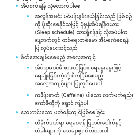
အိပ်စက်ချိန် လုံလောက်ပါစေ
အလွန်အမင်း ပင်ပန်းနွမ်းနယ်ခြင်းသည် ဖြစ်စဉ်
ကို ပိုဆိုးစေနိုင်သဖြင့် ပုံမှန်အိပ်ချိန်ဇယား
(Sleep schedule) ထားရှိရန်နှင့် လိုအပ်ပါက
နေ့ဘက်တွင် တစ်ရေးတစ်မော အိပ်စက်စေရန်
ပြုလုပ်ပေးသင့်သည်
စိတ်အေးချမ်းစေမည့် အလေ့အကျင့်
အိပ်ရာမဝင်မီ စာဖတ်ခြင်း၊ ရေနွေးနွေးဖြင့်
ရေချိုးခြင်းကဲ့သို့ စိတ်ငြိမ်စေမည့်
အလေ့အကျင့်များ ပြုလုပ်ပေးပါ
ကဖိန်းဓာတ် (Caffeine) ပါသော လက်ဖက်ရည်၊
ကော်ဖီတို့ကို ရှောင်ကြဉ်ပါ
ဘေးကင်းသော ပတ်ဝန်းကျင်ဖြစ်စေခြင်း
ထိခိုက်ဒဏ်ရာ မရစေရန် ပြတင်းပေါက်နှင့်
တံခါးများကို သေချာစွာ ပိတ်ထားပါ