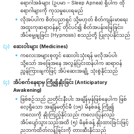
ရောဂါအခံများ (ဥပမာ – Sleep Apnea) ရှိပါက ထို
ရောဂါများကို ကုသမှုပေးရမည်
လိုအပ်ပါက စိတ်ပညာရှင် သို့မဟုတ် စိတ်ကျန်းမာရေး
အထူးကုဆရာဝန်နှင့် တိုင်ပင်၍ စိတ်အပန်းဖြေခြင်း၊
အိပ်မွေ့ချခြင်း (Hypnosis) စသည်တို့ ပြုလုပ်နိုင်သည်
ဆေးဝါးများ (Medicines)
ကလေးအများစုတွင် ဆေးဝါးသုံးရန် မလိုအပ်ပါ၊
သို့သော် အခြေအနေ အလွန်ပြင်းထန်ပါက ဆရာဝန်
ညွှန်ကြားချက်ဖြင့် အိပ်ဆေးအချို့ သုံးစွဲနိုင်သည်
အိပ်စက်နေရာမှ ကြို၍နှိုးခြင်း (Anticipatory
Awakening)
ဖြစ်စဉ်သည် ညတိုင်းနီးပါး အချိန်မှန်ဖြစ်နေပါက ဖြစ်
လေ့ရှိသော အချိန်မတိုင်မီ (၁၅) မိနစ်ခန့် ကြို၍
ကလေးကို နှိုးကြည့်နိုင်သည်၊ ကလေးပြန်လည်
အိပ်ပျော်သွားသည်အထိ (၅) မိနစ်ခန့် နှိုးထားခြင်းဖြင့်
ညဘက်ထိတ်လန့်ခြင်းကို တားဆီးနိုင်သည်