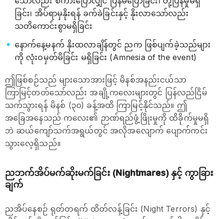
သော်လည်း စကားပြောလျှင် ပြန်မပြောခြင်း၊ တုံ့ပြန်မှုမရှိ
ခြင်း၊ အိပ်ရာမှနိုးရန် ခက်ခဲခြင်းနှင့် နိုးလာသော်လည်း
သတိကောင်းစွာမရှိခြင်း
နောက်နေ့မနက် နိုးထလာချိန်တွင် ညက ဖြစ်ပျက်ခဲ့သည်များ
ကို လုံးဝမှတ်မိခြင်း မရှိခြင်း (Amnesia of the event)
ဤဖြစ်စဉ်သည် များသောအားဖြင့် မိနစ်အနည်းငယ်သာ
ကြာမြင့်တတ်သော်လည်း အချို့ကလေးများတွင် ပြန်လည်ငြိမ်
သက်သွားရန် မိနစ် (၃၀) ခန့်အထိ ကြာမြင့်နိုင်သည်။ ဤ
အခြေအနေသည် ကလေး၏ ဉာဏ်ရည်ဖွံ့ဖြိုးမှုကို ထိခိုက်မှုမရှိ
ဘဲ ဆယ်ကျော်သက်အရွယ်တွင် အလိုအလျောက် ပျောက်ကင်း
သွားလေ့ရှိသည်။
ညဘက်အိပ်မက်ဆိုးမက်ခြင်း (Nightmares) နှင့် ကွာခြား
ချက်
ညအိပ်နေစဉ် ရုတ်တရက် ထိတ်လန့်ခြင်း (Night Terrors) နှင့်