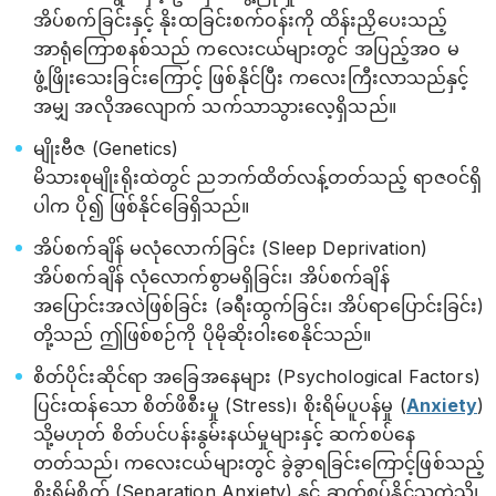
အိပ်စက်ခြင်းနှင့် နိုးထခြင်းစက်ဝန်းကို ထိန်းညှိပေးသည့်
အာရုံကြောစနစ်သည် ကလေးငယ်များတွင် အပြည့်အဝ မ
ဖွံ့ဖြိုးသေးခြင်းကြောင့် ဖြစ်နိုင်ပြီး ကလေးကြီးလာသည်နှင့်
အမျှ အလိုအလျောက် သက်သာသွားလေ့ရှိသည်။
မျိုးဗီဇ (Genetics)
မိသားစုမျိုးရိုးထဲတွင် ညဘက်ထိတ်လန့်တတ်သည့် ရာဇဝင်ရှိ
ပါက ပို၍ ဖြစ်နိုင်ခြေရှိသည်။
အိပ်စက်ချိန် မလုံလောက်ခြင်း (Sleep Deprivation)
အိပ်စက်ချိန် လုံလောက်စွာမရှိခြင်း၊ အိပ်စက်ချိန်
အပြောင်းအလဲဖြစ်ခြင်း (ခရီးထွက်ခြင်း၊ အိပ်ရာပြောင်းခြင်း)
တို့သည် ဤဖြစ်စဉ်ကို ပိုမိုဆိုးဝါးစေနိုင်သည်။
စိတ်ပိုင်းဆိုင်ရာ အခြေအနေများ (Psychological Factors)
ပြင်းထန်သော စိတ်ဖိစီးမှု (Stress)၊ စိုးရိမ်ပူပန်မှု (
Anxiety
)
သို့မဟုတ် စိတ်ပင်ပန်းနွမ်းနယ်မှုများနှင့် ဆက်စပ်နေ
တတ်သည်၊ ကလေးငယ်များတွင် ခွဲခွာရခြင်းကြောင့်ဖြစ်သည့်
စိုးရိမ်စိတ် (Separation Anxiety) နှင့် ဆက်စပ်နိုင်သကဲ့သို့၊