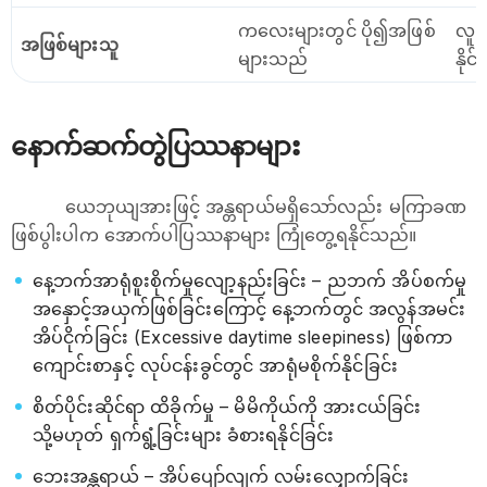
ကလေးများတွင် ပို၍အဖြစ်
လူက
အဖြစ်များသူ
များသည်
နိုင
နောက်ဆက်တွဲပြဿနာများ
ယေဘုယျအားဖြင့် အန္တရာယ်မရှိသော်လည်း မကြာခဏ
ဖြစ်ပွါးပါက အောက်ပါပြဿနာများ ကြုံတွေ့ရနိုင်သည်။
နေ့ဘက်အာရုံစူးစိုက်မှုလျော့နည်းခြင်း – ညဘက် အိပ်စက်မှု
အနှောင့်အယှက်ဖြစ်ခြင်းကြောင့် နေ့ဘက်တွင် အလွန်အမင်း
အိပ်ငိုက်ခြင်း (Excessive daytime sleepiness) ဖြစ်ကာ
ကျောင်းစာနှင့် လုပ်ငန်းခွင်တွင် အာရုံမစိုက်နိုင်ခြင်း
စိတ်ပိုင်းဆိုင်ရာ ထိခိုက်မှု – မိမိကိုယ်ကို အားငယ်ခြင်း
သို့မဟုတ် ရှက်ရွံ့ခြင်းများ ခံစားရနိုင်ခြင်း
ဘေးအန္တရာယ် – အိပ်ပျော်လျက် လမ်းလျှောက်ခြင်း