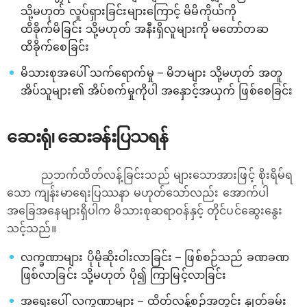
သို့မဟုတ် လှုပ်ရှားခြင်းများကြောင့် မိမိကိုယ်ကို
ထိခိုက်မိခြင်း သို့မဟုတ် အနီးရှိလူများကို မတော်တဆ
ထိခိုက်စေခြင်း
မိသားစုအပေါ် သက်ရောက်မှု – မိဘများ သို့မဟုတ် အတူ
အိပ်သူများ၏ အိပ်စက်မှုကိုပါ အနှောင့်အယှက် ဖြစ်စေခြင်း
ဆေးရုံ၊ ဆေးခန်းပြသရန်
ညဘက်ထိတ်လန့်ခြင်းသည် များသောအားဖြင့် စိုးရိမ်ရ
သော ကျန်းမာရေးပြဿနာ မဟုတ်သော်လည်း အောက်ပါ
အခြေအနေများရှိပါက မိသားစုဆရာဝန်နှင့် တိုင်ပင်ဆွေးနွေး
သင့်သည်။
လက္ခဏာများ ပိုမိုဆိုးဝါးလာခြင်း – ဖြစ်စဉ်သည် ခဏခဏ
ဖြစ်လာခြင်း သို့မဟုတ် ပို၍ ကြာမြင့်လာခြင်း
အရေးပေါ် လက္ခဏာများ – ထိတ်လန့်စဉ်အတွင်း နှုတ်ခမ်း