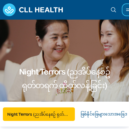
Night Terrors (ညအိပ်နေစဥ်
ရုတ်တရက် ထိတ်လန့်ခြင်း)
ဖြစ်နိုင်ခြေများသောအခြေအ
Night Terrors (ညအိပ်နေစဥ် ရုတ်တရက် ထိတ်လန့်ခြင်း)