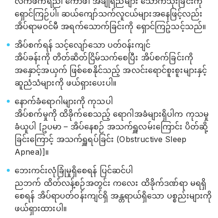
လက်ဖက်ရည်၊ ကော်ဖီ၊ အချိုရည်များ သောက်သုံးခြင်းကို
ရှောင်ကြဉ်ပါ၊ ဆယ်ကျော်သက်လူငယ်များအနေဖြင့်လည်း
အိပ်ရာမဝင်မီ အရက်သောက်ခြင်းကို ရှောင်ကြဥ်သင့်သည်။
အိပ်စက်ရန် သင့်လျော်သော ပတ်ဝန်းကျင်
အိပ်ခန်းကို တိတ်ဆိတ်ငြိမ်သက်စေပြီး အိပ်စက်ခြင်းကို
အနှောင့်အယှက် ဖြစ်စေနိုင်သည့် အလင်းရောင်စူးစူးများနှင့်
ဆူညံသံများကို ဖယ်ရှားပေးပါ။
နောက်ခံရောဂါများကို ကုသပါ
အိပ်စက်မှုကို ထိခိုက်စေသည့် ရောဂါအခံများရှိပါက ကုသမှု
ခံယူပါ [ဥပမာ – အိပ်နေစဉ် အသက်ရှူလမ်းကြောင်း ပိတ်ဆို့
ခြင်းကြောင့် အသက်ရှူရပ်ခြင်း (Obstructive Sleep
Apnea)]။
ဘေးကင်းလုံခြုံမှုရှိစေရန် ပြင်ဆင်ပါ
ညဘက် ထိတ်လန့်စဉ်အတွင်း ကလေး ထိခိုက်ဒဏ်ရာ မရရှိ
စေရန် အိပ်ရာပတ်ဝန်းကျင်ရှိ အန္တရာယ်ရှိသော ပစ္စည်းများကို
ဖယ်ရှားထားပါ။