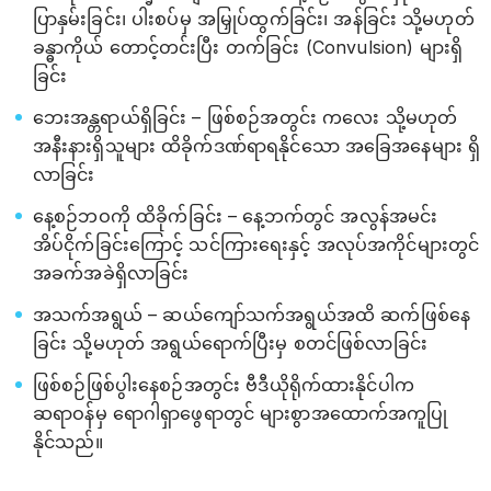
ပြာနှမ်းခြင်း၊ ပါးစပ်မှ အမြှုပ်ထွက်ခြင်း၊ အန်ခြင်း သို့မဟုတ်
ခန္ဓာကိုယ် တောင့်တင်းပြီး တက်ခြင်း (Convulsion) များရှိ
ခြင်း
ဘေးအန္တရာယ်ရှိခြင်း – ဖြစ်စဉ်အတွင်း ကလေး သို့မဟုတ်
အနီးနားရှိသူများ ထိခိုက်ဒဏ်ရာရနိုင်သော အခြေအနေများ ရှိ
လာခြင်း
နေ့စဉ်ဘဝကို ထိခိုက်ခြင်း – နေ့ဘက်တွင် အလွန်အမင်း
အိပ်ငိုက်ခြင်းကြောင့် သင်ကြားရေးနှင့် အလုပ်အကိုင်များတွင်
အခက်အခဲရှိလာခြင်း
အသက်အရွယ် – ဆယ်ကျော်သက်အရွယ်အထိ ဆက်ဖြစ်နေ
ခြင်း သို့မဟုတ် အရွယ်ရောက်ပြီးမှ စတင်ဖြစ်လာခြင်း
ဖြစ်စဉ်ဖြစ်ပွါးနေစဉ်အတွင်း ဗီဒီယိုရိုက်ထားနိုင်ပါက
ဆရာဝန်မှ ရောဂါရှာဖွေရာတွင် များစွာအထောက်အကူပြု
နိုင်သည်။