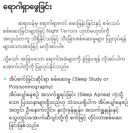
ရောဂါရှာဖွေခြင်း
ဆရာဝန်မှ ရောဂါရာဇဝင် မေးမြန်းခြင်းနှင့် စမ်းသပ်
စစ်ဆေးခြင်းများဖြင့် Night Terrors ဟုတ်မဟုတ်ကို
အလွယ်တကူ သိရှိနိုင်သဖြင့် သီးခြားစစ်ဆေးမှုများ ပြုလုပ်ရန်
များသောအားဖြင့် မလိုအပ်ပါ။
သို့သော် အခြားသော ရောဂါအခံများကို ခွဲခြားရန် လိုအပ်ပါက
အောက်ပါတို့ကို ပြုလုပ်နိုင်သည်။
အိပ်စက်ခြင်းဆိုင်ရာ စစ်ဆေးမှု (Sleep Study or
Polysomnography)
အိပ်ပျော်နေစဉ် အသက်ရှူရပ်ခြင်း (Sleep Apnea) ကဲ့သို့
သော ပြဿနာများရှိသည်ဟု သံသယရှိပါက အိပ်ပျော်နေစဉ်
အတွင်း ဦးနှောက်လှိုင်း၊ နှလုံးခုန်နှုန်း၊ အသက်ရှူနှုန်းနှင့်
သွေးတွင်းအောက်ဆီဂျင်တို့ကို စက်ဖြင့် တိုင်းတာစစ်ဆေး
ခြင်းဖြစ်သည်။