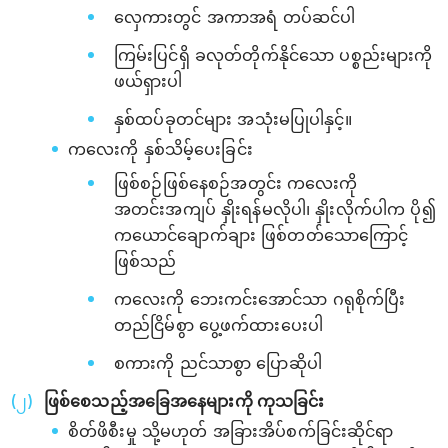
လှေကားတွင် အကာအရံ တပ်ဆင်ပါ
ကြမ်းပြင်ရှိ ခလုတ်တိုက်နိုင်သော ပစ္စည်းများကို
ဖယ်ရှားပါ
နှစ်ထပ်ခုတင်များ အသုံးမပြုပါနှင့်။
ကလေးကို နှစ်သိမ့်ပေးခြင်း
ဖြစ်စဉ်ဖြစ်နေစဉ်အတွင်း ကလေးကို
အတင်းအကျပ် နှိုးရန်မလိုပါ၊ နှိုးလိုက်ပါက ပို၍
ကယောင်ချောက်ချား ဖြစ်တတ်သောကြောင့်
ဖြစ်သည်
ကလေးကို ဘေးကင်းအောင်သာ ဂရုစိုက်ပြီး
တည်ငြိမ်စွာ ပွေ့ဖက်ထားပေးပါ
စကားကို ညင်သာစွာ ပြောဆိုပါ
ဖြစ်စေသည့်အခြေအနေများကို ကုသခြင်း
စိတ်ဖိစီးမှု သို့မဟုတ် အခြားအိပ်စက်ခြင်းဆိုင်ရာ