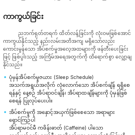
ကာကွယ်ခြင်း
ညဘက်ရုတ်တရက် ထိတ်လန့်ခြင်းကို လုံးဝမဖြစ်အောင်
ကာကွယ်နိုင်သည့် နည်းလမ်းအတိအကျ မရှိသော်လည်း
ကောင်းမွန်သော အိပ်စက်မှုအလေ့အထများကို ဖန်တီးပေးခြင်း
ဖြင့် ဖြစ်ပွါးသည့် အကြိမ်အရေအတွက်ကို ထိရောက်စွာ လျှော့ချ
နိုင်သည်။
ပုံမှန်အိပ်စက်မှုဇယား (Sleep Schedule)
အသက်အရွယ်အလိုက် လုံလောက်သော အိပ်စက်ချိန် ရရှိစေ
ရန်နှင့် နေ့စဉ် အိပ်ရာဝင်ချိန်၊ အိပ်ရာထချိန်များကို ပုံမှန်ဖြစ်
စေရန် ပြုလုပ်ပေးပါ။
အိပ်စက်မှုကို အနှောင့်အယှက်ဖြစ်စေသော အရာများ
ရှောင်ကြဉ်ပါ
အိပ်ရာမဝင်မီ ကဖိန်းဓာတ် (Caffeine) ပါသော