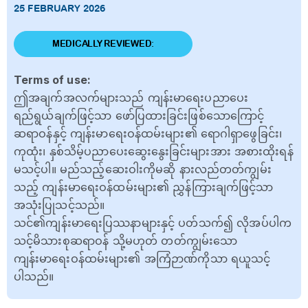
25 FEBRUARY 2026
MEDICALLY REVIEWED:
Terms of use:
ဤအချက်အလက်များသည် ကျန်းမာရေးပညာပေး
ရည်ရွယ်ချက်ဖြင့်သာ ဖော်ပြထားခြင်းဖြစ်သောကြောင့်
ဆရာဝန်နှင့် ကျန်းမာရေးဝန်ထမ်းများ၏ ရောဂါရှာဖွေခြင်း၊
ကုထုံး၊ နှစ်သိမ့်ပညာပေးဆွေးနွေးခြင်းများအား အစားထိုးရန်
မသင့်ပါ။ မည်သည့်ဆေးဝါးကိုမဆို နားလည်တတ်ကျွမ်း
သည့် ကျန်းမာရေးဝန်ထမ်းများ၏ ညွှန်ကြားချက်ဖြင့်သာ
အသုံးပြုသင့်သည်။
သင်၏ကျန်းမာရေးပြဿနာများနှင့် ပတ်သက်၍ လိုအပ်ပါက
သင့်မိသားစုဆရာဝန် သို့မဟုတ် တတ်ကျွမ်းသော
ကျန်းမာရေးဝန်ထမ်းများ၏ အကြံဉာဏ်ကိုသာ ရယူသင့်
ပါသည်။