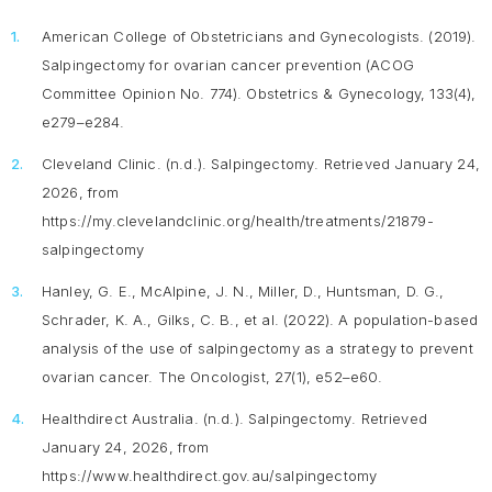
American College of Obstetricians and Gynecologists. (2019).
Salpingectomy for ovarian cancer prevention
(ACOG
Committee Opinion No. 774).
Obstetrics & Gynecology, 133
(4),
e279–e284.
Cleveland Clinic. (n.d.).
Salpingectomy
. Retrieved January 24,
2026, from
https://my.clevelandclinic.org/health/treatments/21879-
salpingectomy
Hanley, G. E., McAlpine, J. N., Miller, D., Huntsman, D. G.,
Schrader, K. A., Gilks, C. B., et al. (2022). A population-based
analysis of the use of salpingectomy as a strategy to prevent
ovarian cancer.
The Oncologist, 27
(1), e52–e60.
Healthdirect Australia. (n.d.).
Salpingectomy
. Retrieved
January 24, 2026, from
https://www.healthdirect.gov.au/salpingectomy