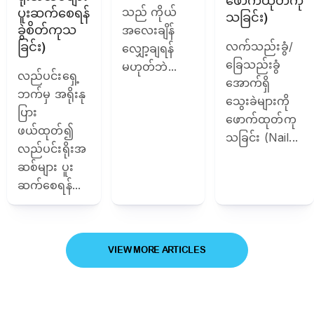
ဖောက်ထုတ်ကု
သည် ကိုယ်
ပူးဆက်စေရန်
သခြင်း)
ခွဲစိတ်ကုသ
အလေးချိန်
ခြင်း)
လက်သည်းခွံ/
လျှော့ချရန်
ခြေသည်းခွံ
မဟုတ်ဘဲ...
လည်ပင်းရှေ့
အောက်ရှိ
ဘက်မှ အရိုးနု
သွေးခဲများကို
ပြား
ဖောက်ထုတ်ကု
ဖယ်ထုတ်၍
သခြင်း (Nail...
လည်ပင်းရိုးအ
ဆစ်များ ပူး
ဆက်စေရန်...
VIEW MORE ARTICLES