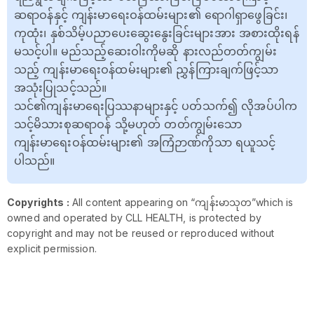
ဆရာဝန်နှင့် ကျန်းမာရေးဝန်ထမ်းများ၏ ရောဂါရှာဖွေခြင်း၊
ကုထုံး၊ နှစ်သိမ့်ပညာပေးဆွေးနွေးခြင်းများအား အစားထိုးရန်
မသင့်ပါ။ မည်သည့်ဆေးဝါးကိုမဆို နားလည်တတ်ကျွမ်း
သည့် ကျန်းမာရေးဝန်ထမ်းများ၏ ညွှန်ကြားချက်ဖြင့်သာ
အသုံးပြုသင့်သည်။
သင်၏ကျန်းမာရေးပြဿနာများနှင့် ပတ်သက်၍ လိုအပ်ပါက
သင့်မိသားစုဆရာဝန် သို့မဟုတ် တတ်ကျွမ်းသော
ကျန်းမာရေးဝန်ထမ်းများ၏ အကြံဉာဏ်ကိုသာ ရယူသင့်
ပါသည်။
Copyrights :
All content appearing on “ကျန်းမာသုတ”which is
owned and operated by CLL HEALTH, is protected by
copyright and may not be reused or reproduced without
explicit permission.