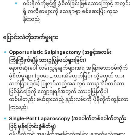
ဝမ်းဗိုက်ကိုဖွင့်၍ ခွဲစိတ်ခြင်းဖြစ်သောကြောင့် အတွင်း
ရှိ ကလီစာများကို သေချာစွာ စစ်ဆေးပြီး ကုသ
နိုင်သည်
ပြောင်းလဲတိုးတက်မှုများ
Opportunistic Salpingectomy (အခွင့်အလမ်း
ကြုံကြိုက်ချိန် သားဥပြွန်ဖယ်ရှားခြင်း)
နောက်ဆုံးပေါ် လမ်းညွှန်ချက်များအရ အခြားသောဝမ်းဗိုက်
ခွဲစိတ်မှုများ (ဥပမာ _ သားအိမ်ထုတ်ခြင်း သို့မဟုတ် သား
ဆက်ခြားခြင်း) ပြုလုပ်သည့်အခါတွင် သားဥအိမ်ကင်ဆာ
ဖြစ်နိုင်ခြေကို လျှော့ချရန်အတွက် သားဥပြွန်ကိုပါ
တစ်ပါတည်း ဖယ်ရှားသည့် နည်းလမ်းကို ပိုမိုတိုက်တွန်းလာ
ကြသည်။
Single-Port Laparoscopy (အပေါက်တစ်ပေါက်တည်း
ဖြင့် မှန်ပြောင်းခွဲစိတ်မှု)
ဝမ်းဗိုက်တွင် အပေါက်အမြောက်အမြား ဖောက်မည့်အစား