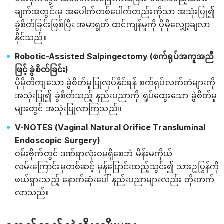
ချက်အတွင်းမှ အပေါက်တစ်ပေါက်တည်းကိုသာ အသုံးပြု၍
ခွဲစိတ်ခြင်းဖြစ်ပြီး အမာရွတ် ထင်ကျန်မှုကို ပိုမိုလျှော့ချလာ
နိုင်သည်။
Robotic-Assisted Salpingectomy (စက်ရုပ်အကူအညီ
ဖြင့် ခွဲစိတ်ခြင်း)
ပိုမိုတိကျသော ခွဲစိတ်မှုပြုလုပ်နိုင်ရန် စက်ရုပ်လက်တံများကို
အသုံးပြု၍ ခွဲစိတ်သည့် နည်းပညာကို ရှုပ်ထွေးသော ခွဲစိတ်မှု
များတွင် အသုံးပြုလာကြသည်။
V-NOTES (Vaginal Natural Orifice Transluminal
Endoscopic Surgery)
ဝမ်းဗိုက်တွင် ဒဏ်ရာလုံးဝမရှိစေဘဲ မိန်းမကိုယ်
လမ်းကြောင်းမှတစ်ဆင့် မှန်ပြောင်းထည့်သွင်း၍ သားဥပြွန်ကို
ဖယ်ရှားသည့် နောက်ဆုံးပေါ် နည်းပညာများလည်း တိုးတက်
လာသည်။