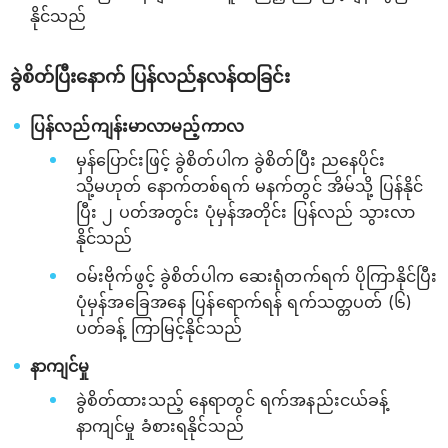
နိုင်သည်
ခွဲစိတ်ပြီးနောက် ပြန်လည်နလန်ထခြင်း
ပြန်လည်ကျန်းမာလာမည့်ကာလ
မှန်ပြောင်းဖြင့် ခွဲစိတ်ပါက ခွဲစိတ်ပြီး ညနေပိုင်း
သို့မဟုတ် နောက်တစ်ရက် မနက်တွင် အိမ်သို့ ပြန်နိုင်
ပြီး ၂ ပတ်အတွင်း ပုံမှန်အတိုင်း ပြန်လည် သွားလာ
နိုင်သည်
ဝမ်းဗိုက်ဖွင့် ခွဲစိတ်ပါက ဆေးရုံတက်ရက် ပိုကြာနိုင်ပြီး
ပုံမှန်အခြေအနေ ပြန်ရောက်ရန် ရက်သတ္တပတ် (၆)
ပတ်ခန့် ကြာမြင့်နိုင်သည်
နာကျင်မှု
ခွဲစိတ်ထားသည့် နေရာတွင် ရက်အနည်းငယ်ခန့်
နာကျင်မှု ခံစားရနိုင်သည်