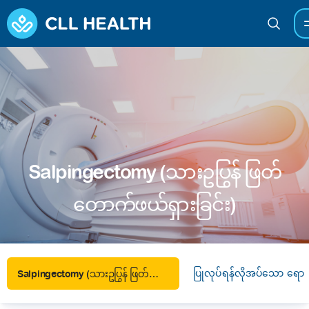
Salpingectomy (သားဥပြွန် ဖြတ်
တောက်ဖယ်ရှားခြင်း)
ပြုလုပ်ရန်လိုအပ်သော ရောဂ
Salpingectomy (သားဥပြွန် ဖြတ်တောက်ဖယ်ရှားခြင်း)