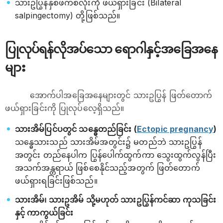
သားဥပြွန်နှစ်ဖက်စလုံးကို ဖယ်ရှားခြင်း (Bilateral
salpingectomy) တို့ဖြစ်သည်။
ပြုလုပ်ရန်လိုအပ်သော ရောဂါနှင့်အခြေအနေ
များ
အောက်ပါအခြေအနေများတွင် သားဥပြွန် ဖြတ်တောက်
ဖယ်ရှားခြင်းကို ပြုလုပ်လေ့ရှိသည်။
သားအိမ်ပြင်ပတွင် သန္ဓေတည်ခြင်း (
Ectopic pregnancy
)
သန္ဓေသားသည် သားအိမ်အတွင်း၌ မတည်ဘဲ သားဥပြွန်
အတွင်း တည်နေပါက ပြွန်ပေါက်ထွက်ကာ သွေးထွက်လွန်ပြီး
အသက်အန္တရာယ် ဖြစ်စေနိုင်သည့်အတွက် ဖြတ်တောက်
ဖယ်ရှားရခြင်းဖြစ်သည်။
သားအိမ်၊ သားဥအိမ် သို့မဟုတ် သားဥပြွန်ကင်ဆာ ကုသခြင်း
နှင့် ကာကွယ်ခြင်း