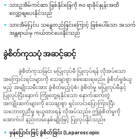
သားဥအိမ်ကင်ဆာ ဖြစ်နိုင်ခြေကို ၈၀ ရာခိုင်နှုန်းအထိ
လျှော့ချပေးနိုင်သည်
သားအိမ်ပြင်ပ သန္ဓေတည်ခြင်းကြောင့် ဖြစ်ပေါ်သော အသက်
အန္တရာယ်မှ ကယ်တင်ပေးနိုင်သည်
ခွဲစိတ်ကုသပုံ အဆင့်ဆင့်
ခွဲစိတ်ကုသခြင်း မပြုလုပ်မီ ပြုလုပ်ရန် လိုအပ်သော
အကြောင်းရင်းများကို သေချာစွာ စစ်ဆေးရမည်။ ခွဲစိတ်မှုခံယူ
မည့် အမျိုးသမီးအား ခွဲစိတ်မည့်ပုံစံ၊ ခွဲစိတ်မှု မပြုလုပ်မီနှင့်
ပြုလုပ်ပြီးနောက် ကြုံတွေ့ရနိုင်သော နောက်ဆက်တွဲ
အကျိုးဆက်များကို သေချာစွာ ရှင်းလင်းပြောကြားပြီး
သဘောတူညီမှု ရယူထားရန် လိုအပ်သည်။ ဤခွဲစိတ်မှုကို
အောက်ပါ နည်းလမ်းနှစ်မျိုးဖြင့် ပြုလုပ်နိုင်သည်။
မှန်ပြောင်းဖြင့် ခွဲစိတ်ခြင်း (Laparoscopic