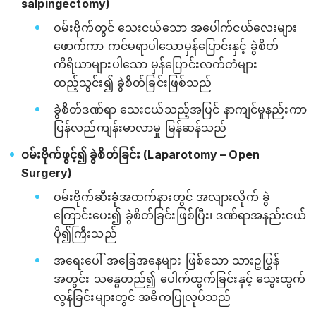
salpingectomy)
ဝမ်းဗိုက်တွင် သေးငယ်သော အပေါက်ငယ်လေးများ
ဖောက်ကာ ကင်မရာပါသောမှန်ပြောင်းနှင့် ခွဲစိတ်
ကိရိယာများပါသော မှန်ပြောင်းလက်တံများ
ထည့်သွင်း၍ ခွဲစိတ်ခြင်းဖြစ်သည်
ခွဲစိတ်ဒဏ်ရာ သေးငယ်သည့်အပြင် နာကျင်မှုနည်းကာ
ပြန်လည်ကျန်းမာလာမှု မြန်ဆန်သည်
ဝမ်းဗိုက်ဖွင့်၍ ခွဲစိတ်ခြင်း (Laparotomy – Open
Surgery)
ဝမ်းဗိုက်ဆီးခုံအထက်နားတွင် အလျားလိုက် ခွဲ
ကြောင်းပေး၍ ခွဲစိတ်ခြင်းဖြစ်ပြီး၊ ဒဏ်ရာအနည်းငယ်
ပို၍ကြီးသည်
အရေးပေါ် အခြေအနေများ ဖြစ်သော သားဥပြွန်
အတွင်း သန္ဓေတည်၍ ပေါက်ထွက်ခြင်းနှင့် သွေးထွက်
လွန်ခြင်းများတွင် အဓိကပြုလုပ်သည်