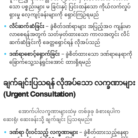
သော ပစ္စည်းများ မ ခြင်းနှင့် ပြင်းထန်သော ကိုယ်လက်လှုပ်
ရှားမှု လေ့ကျင့်ခန်းများကို ရှောင်ကြဉ်ရမည်
လိင်ဆက်ဆံခြင်း
– ခွဲစိတ်ဒဏ်ရာများ အပြည့်အဝ ကျန်းမာ
လာစေရန်အတွက် သတ်မှတ်ထားသော ကာလအတွင်း လိင်
ဆက်ဆံခြင်းကို ခေတ္တရှောင်ရန် လိုအပ်သည်
ဒဏ်ရာစောင့်ရှောက်ခြင်း
– ခွဲစိတ်ထားသော ဒဏ်ရာနေရာကို
ခြောက်သွေ့သန့်ရှင်းအောင် ထားရှိရမည်
ချက်ချင်းပြသရန် လိုအပ်သော လက္ခဏာများ
(Urgent Consultation)
အောက်ပါလက္ခဏာများထဲမှ တစ်ခုခု ခံစားရပါက
ဆေးရုံ၊ ဆေးခန်းသို့ ချက်ချင်း ပြသရမည်။
ဒဏ်ရာ ပိုးဝင်သည့် လက္ခဏာများ
– ခွဲစိတ်ထားသည့်နေရာ