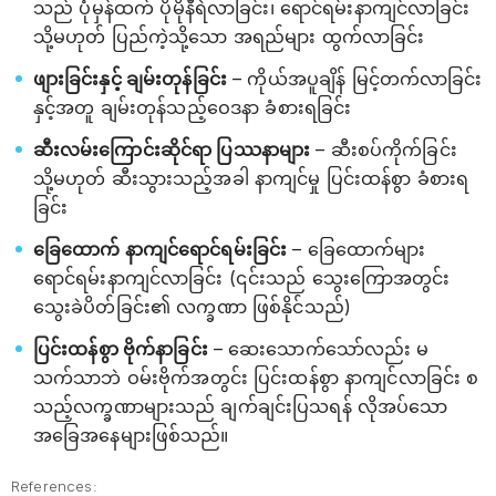
သည် ပုံမှန်ထက် ပိုမိုနီရဲလာခြင်း၊ ရောင်ရမ်းနာကျင်လာခြင်း
သို့မဟုတ် ပြည်ကဲ့သို့သော အရည်များ ထွက်လာခြင်း
ဖျားခြင်းနှင့် ချမ်းတုန်ခြင်း
– ကိုယ်အပူချိန် မြင့်တက်လာခြင်း
နှင့်အတူ ချမ်းတုန်သည့်ဝေဒနာ ခံစားရခြင်း
ဆီးလမ်းကြောင်းဆိုင်ရာ ပြဿနာများ
– ဆီးစပ်ကိုက်ခြင်း
သို့မဟုတ် ဆီးသွားသည့်အခါ နာကျင်မှု ပြင်းထန်စွာ ခံစားရ
ခြင်း
ခြေထောက် နာကျင်ရောင်ရမ်းခြင်း
– ခြေထောက်များ
ရောင်ရမ်းနာကျင်လာခြင်း (၎င်းသည် သွေးကြောအတွင်း
သွေးခဲပိတ်ခြင်း၏ လက္ခဏာ ဖြစ်နိုင်သည်)
ပြင်းထန်စွာ ဗိုက်နာခြင်း
– ဆေးသောက်သော်လည်း မ
သက်သာဘဲ ဝမ်းဗိုက်အတွင်း ပြင်းထန်စွာ နာကျင်လာခြင်း စ
သည့်လက္ခဏာများသည် ချက်ချင်းပြသရန် လိုအပ်သော
အခြေအနေများဖြစ်သည်။
References: