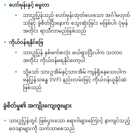
ဟော်မုန်းနှင့် ဓမ္မတာ
သားဥပြွန်သည် ဟော်မုန်းထုတ်ပေးသော အင်္ဂါမဟုတ်
သဖြင့် ခွဲစိတ်ပြီးနောက် သွေးဆုံးခြင်း မဖြစ်ပါ၊ ပုံမှန်
အတိုင်း ရာသီလာမည်ဖြစ်သည်
ကိုယ်ဝန်ရနိုင်ခြေ
သားဥပြွန် နှစ်ဖက်စလုံး ဖယ်ရှားပြီးပါက သဘာဝ
အတိုင်း ကိုယ်ဝန်မရနိုင်တော့ပါ
သို့သော် သားဥအိမ်နှင့်သားအိမ် ကျန်ရှိနေသေးပါက
ဖန်ပြွန်သန္ဓေ (IVF) နည်းလမ်းဖြင့် ကိုယ်ဝန်ယူနိုင်ဆဲ
ဖြစ်သည်
ခွဲစိတ်မှု၏ အကျိုးကျေးဇူးများ
သားဥပြွန်တွင် ဖြစ်ပွားသော ရောဂါများကြောင့် နာကျင်သည့်
ဝေဒနာများကို သက်သာစေသည်