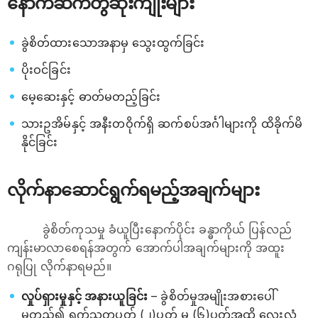
နောက်ဆက်တွဲဆိုးကျိုးများ
ခွဲစိတ်ထားသောအနာမှ သွေးထွက်ခြင်း
ပိုးဝင်ခြင်း
မေ့ဆေးနှင့် ဓာတ်မတည့်ခြင်း
သားဥအိမ်နှင့် အနီးတဝိုက်ရှိ ဆက်စပ်အင်္ဂါများကို ထိခိုက်မိ
နိုင်ခြင်း
လိုက်နာဆောင်ရွက်ရမည့်အချက်များ
ခွဲစိတ်ကုသမှု ခံယူပြီးနောက်ပိုင်း ခန္ဓာကိုယ် ပြန်လည်
ကျန်းမာလာစေရန်အတွက် အောက်ပါအချက်များကို အထူး
ဂရုပြု လိုက်နာရမည်။
လှုပ်ရှားမှုနှင့် အနားယူခြင်း
– ခွဲစိတ်မှုအမျိုးအစားပေါ်
မူတည်၍ ရက်သတ္တပတ် (၂)ပတ် မှ (၆)ပတ်အထိ လေးလံ