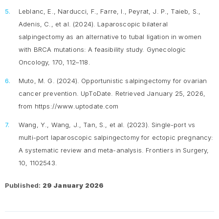
Leblanc, E., Narducci, F., Farre, I., Peyrat, J. P., Taieb, S.,
Adenis, C., et al. (2024). Laparoscopic bilateral
salpingectomy as an alternative to tubal ligation in women
with BRCA mutations: A feasibility study.
Gynecologic
Oncology, 170
, 112–118.
Muto, M. G. (2024).
Opportunistic salpingectomy for ovarian
cancer prevention
. UpToDate. Retrieved January 25, 2026,
from https://www.uptodate.com
Wang, Y., Wang, J., Tan, S., et al. (2023). Single-port vs
multi-port laparoscopic salpingectomy for ectopic pregnancy:
A systematic review and meta-analysis.
Frontiers in Surgery,
10
, 1102543.
Published:
29 January 2026