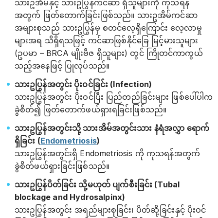
သားဥအိမ်နှင့် သားဥပြွန်ကင်ဆာ ရှိသူများကို ကုသရန်
အတွက် ဖြတ်တောက်ခြင်းဖြစ်သည်။ သားဥအိမ်ကင်ဆာ
အများစုသည် သားဥပြွန်မှ စတင်လေ့ရှိကြောင်း လေ့လာမှု
များအရ သိရှိရသဖြင့် ကင်ဆာဖြစ်နိုင်ခြေ မြင့်မားသူများ
(ဥပမာ – BRCA မျိုးဗီဇ ရှိသူများ) တွင် ကြိုတင်ကာကွယ်
သည့်အနေဖြင့် ပြုလုပ်သည်။
သားဥပြွန်အတွင်း ပိုးဝင်ခြင်း (Infection)
သားဥပြွန်အတွင်း ပိုးဝင်ပြီး ပြည်တည်ခြင်းများ ဖြစ်ပေါ်ပါက
ခွဲစိတ်၍ ဖြတ်တောက်ဖယ်ရှားရခြင်းဖြစ်သည်။
သားဥပြွန်အတွင်းသို့ သားအိမ်အတွင်းသား နံရံအလွှာ ရောက်
ရှိခြင်း (
Endometriosis
)
သားဥပြွန်အတွင်းရှိ Endometriosis ကို ကုသရန်အတွက်
ခွဲစိတ်ဖယ်ရှားခြင်းဖြစ်သည်။
သားဥပြွန်ပိတ်ခြင်း သို့မဟုတ် ပျက်စီးခြင်း (Tubal
blockage and Hydrosalpinx)
သားဥပြွန်အတွင်း အရည်များစုခြင်း၊ ပိတ်ဆို့ခြင်းနှင့် ပိုးဝင်