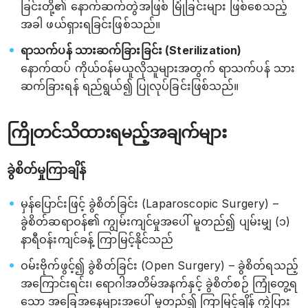
ခြင်းတို့၏ နောက်ဆက်တွဲအဖြစ် မြုံခြင်းများ ဖြစ်စေသည့်
အခါ ဖယ်ရှားရခြင်းဖြစ်သည်။
ရာသက်ပန် သားဆက်ခြားခြင်း (Sterilization)
နောက်ထပ် ကိုယ်ဝန်မယူလိုသူများအတွက် ရာသက်ပန် သား
ဆက်ခြားရန် ရည်ရွယ်၍ ပြုလုပ်ခြင်းဖြစ်သည်။
ကြိုတင်သိထားရမည့်အချက်များ
ခွဲစိတ်မှုကြာချိန်
မှန်ပြောင်းဖြင့် ခွဲစိတ်ခြင်း (Laparoscopic Surgery) –
ခွဲစိတ်ဆရာဝန်၏ ကျွမ်းကျင်မှုအပေါ် မူတည်၍ ပျမ်းမျှ (၁)
နာရီဝန်းကျင်ခန့် ကြာမြင့်နိုင်သည်
ဝမ်းဗိုက်ဖွင့်၍ ခွဲစိတ်ခြင်း (Open Surgery) – ခွဲစိတ်ရသည့်
အကြောင်းရင်း၊ ရောဂါအတိမ်အနက်နှင့် ခွဲစိတ်စဉ် ကြုံတွေ့ရ
သော အခြေအနေများအပေါ် မူတည်၍ ကြာမြင့်ချိန် ကွဲပြား