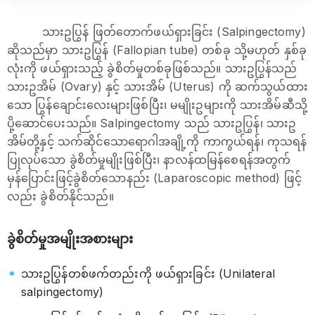
သားဥပြွန် ဖြတ်တောက်ဖယ်ရှားခြင်း (Salpingectomy)
ဆိုသည်မှာ သားဥပြွန် (Fallopian tube) တစ်ခု သို့မဟုတ် နှစ်ခု
လုံးကို ဖယ်ရှားသည့် ခွဲစိတ်မှုတစ်ခုဖြစ်သည်။ သားဥပြွန်သည်
သားဥအိမ် (Ovary) နှင့် သားအိမ် (Uterus) ကို ဆက်သွယ်ထား
သော ပြွန်ချောင်းလေးများဖြစ်ပြီး၊ မမျိုးဥများကို သားအိမ်ဆီသို့
ပို့ဆောင်ပေးသည်။ Salpingectomy သည် သားဥပြွန်၊ သားဥ
အိမ်တို့နှင့် သက်ဆိုင်သောရောဂါအချို့ကို ကာကွယ်ရန်၊ ကုသရန်
ပြုလုပ်သော ခွဲစိတ်မှုမျိုးဖြစ်ပြီး၊ နာလန်ထမြန်စေရန်အတွက်
မှန်ပြောင်းဖြင့်ခွဲစိတ်သောနည်း (Laparoscopic method) ဖြင့်
လည်း ခွဲစိတ်နိုင်သည်။
ခွဲစိတ်မှုအမျိုးအစားများ
သားဥပြွန်တစ်ဖက်တည်းကို ဖယ်ရှားခြင်း (Unilateral
salpingectomy)