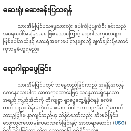
ဆေးရုံ၊ ဆေးခန်းပြသရန်
သားအိမ်ပြင်ပသန္ဓေသားလုံး ပေါက်ပြဲပျက်စီးခြင်းသည်
အရေးပေါ်အခြေအနေ ဖြစ်သောကြောင့် ရောဂါလက္ခဏာများ
ဖြစ်ပေါ်သည်နှင့် ဆေးရုံအရေးပေါ်ဌာနများသို့ ချက်ချင်းပို့ဆောင်
ကုသမှုခံယူရမည်။
ရောဂါရှာဖွေခြင်း
သားအိမ်ပြင်ပတွင် သန္ဓေတည်ခြင်းသည် အချိန်အလွန်
စောနေသေးပါက အာထရာဆောင်းဖြင့် သန္ဓေသားရှိနေသော
အရည်ကြည်အိတ်ကို တိကျစွာ ရှာဖွေတွေ့ရှိနိုင်ရန် ခက်ခဲ
တတ်သည်။ မိန်းမကိုယ်မှ စမ်းသပ်ပါက သားဥအိမ် သို့မဟုတ်
သားဥပြွန်မှ နာကျင်သည်ဟု သိနိုင်သော်လည်း ဆီးစစ်ခြင်း၊
သွေးတွင်းဟော်မုန်းပမာဏစစ်ခြင်းနှင့် အာထရာဆောင်း (
USG
)
ရိုက်ခြင်းဖြင့်သာ တိကျသောအဖြေ ရရှိနိုင်သည်။