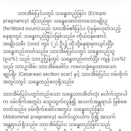
သားအိမ်ပြင်ပတွင် သန္ဓေတည်ခြင်း (Ectopic
pregnancy) ဆိုသည်မှာ သန္ဓေအောင်ထားသောမျိုးဥ
(fertilized ovum)သည် သားအိမ်၏ပြင်ပ ပုံမှန်မဟုတ်သည့်
နေရာတွင် သန္ဓေတည်ခြင်းဖြစ်သည်။ ကိုယ်ဝန်ဆောင်
အမျိုးသမီး (၁၀၀) တွင် (၂) ဦး၌ ထိုသို့နေရာမှားယွင်းပြီး
သန္ဓေတည်တတ်သည်။ သားအိမ်ပြင်ပတွင် သန္ဓေတည်သူ
(၉၀%) သည် သားဥပြွန်တွင် သန္ဓေတည်တတ်ပြီး ကျန် (၁၀%)
သည် သားဥအိမ်၊ သားအိမ်ခေါင်း၊ ကလေးခွဲမွေးထားသော
ချုပ်ရိုး (Cesarean section scar) နှင့် သားအိမ်ပြင်ပ ဝမ်းဗိုက်
အတွင်းတွင် သန္ဓေတည်လေ့ရှိသည်။
သားအိမ်ပြင်ပတွင်တည်သော သန္ဓေသားအိတ်လုံး ပေါက်သွားပါ
က ဝမ်းဗိုက်အတွင်း သွေးထွက်လွန်၍ အသက်အန္တရာယ် ဖြစ်စေ
တတ်သည်။ ဝမ်းဗိုက်ခေါင်းအတွင်း သန္ဓေတည်ခြင်း
(Abdominal pregnancy) ပေါက်သွားပါက ပို၍ အသက်
အန္တရာယ်ရှိသည်။ သားအိမ်ပြင်ပ သန္ဓေတည်ခြင်းသည်