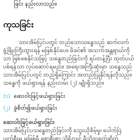
ခြင်း နည်းလာသည်။
ကုသခြင်း
သားအိမ်ပြင်ပတွင် တည်သောသန္ဓေသည် ဆက်လက်
ဖွံ့ဖြိုးကြီးထွားရန် မဖြစ်နိုင်ပေ။ မိခင်၏ အသက်အန္တရာယ်ကို
သာ ဖြစ်စေနိုင်သဖြင့် သန္ဓေတည်ခြင်းကို ရပ်တန့်ပြီး ထုတ်ပယ်
ပစ်ရန်သာ လုပ်ဆောင်ရမည်။ အရေးအကြီးဆုံးမှာ သန္ဓေသည်
သားအိမ်ပြင်ပတွင် တည်ရှိကြောင်း အတည်ပြုနိုင်ရန်လိုသည်။
သန္ဓေကို ဖယ်ရှားရန် နည်းလမ်း (၂) မျိုးရှိသည်။
ဆေးဝါးဖြင့်ဖယ်ရှားခြင်း
ခွဲစိတ်၍ဖယ်ရှားခြင်း
ဆေးဝါးဖြင့်ဖယ်ရှားခြင်း
သားအိမ်ပြင်ပသန္ဓေတည်ခြင်းကို သွေးယိုစိမ့်မှု၊ ပေါက်ပြဲ
ပျက်စီးမှု မဖြစ်မီ စောစီးစွာ သိရှိလျှင် မီသိုထရက်ဆိတ်