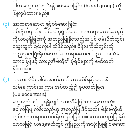
ပါက သွေးအုပ်စုသိရန် စစ်ဆေးခြင်း (blood group) ကို
ပြုလုပ်ထားရမည်။
အာထရာဆောင်းဖြင့်စစ်ဆေးခြင်း
ဝမ်းဗိုက်မျက်နှာပြင်ပေါ်မှရိုက်သော အာထရာဆောင်းသည်
ကိုယ်ဝန်ရှိခြင်းကို အတည်ပြုနိုင်သည့်အပြင် ဝမ်းဗိုက်တွင်း
သွေးထွက်ခြင်းကိုပါ သိနိုင်သည်။ မိန်းမကိုယ်တွင်းသို့
ထည့်သွင်းပြီးရိုက်သော အာထရာဆောင်းသည် သားအိမ်၊
သားဥပြွန်နှင့် သားဥအိမ်တို့၏ ပုံရိပ်များကို ဖော်ထုတ်
နိုင်သည်။
သသားအိမ်ခေါင်းနောက်ဘက် သားအိမ်နှင့် ယောနိ
လမ်းကြောင်းအကြား အပ်ထည့်၍ စုပ်ထုတ်ခြင်း
(Culdocentesis)
သွေးရည် စုပ်ယူရရှိလျှင် သားအိမ်ပြင်ပသန္ဓေသားလုံး
ပေါက်ပြဲပျက်စီးသည်ဟု အတည်ပြုနိုင်သည်။ မိန်းမကိုယ်
တွင်း အာထရာဆောင်းရိုက်ခြင်းဖြင့် စစ်ဆေးအတည်ပြုနိုင်
လာသဖြင့် ယနေ့ခေတ်တွင် ဤနည်းကိုအသုံးပြု၍ စစ်ဆေး