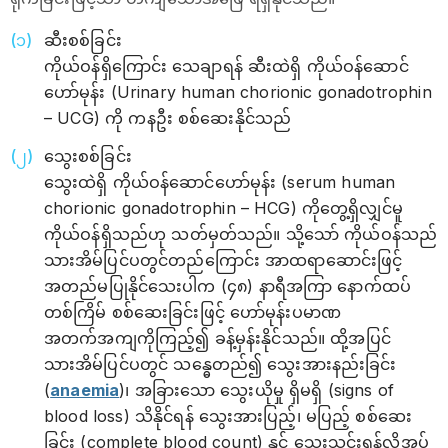
ဆီးစစ်ခြင်း
ကိုယ်ဝန်ရှိကြောင်း သေချာရန် ဆီးထဲရှိ ကိုယ်ဝန်ဆောင်
ဟော်မုန်း (Urinary human chorionic gonadotrophin
– UCG) ကို ကနဦး စစ်ဆေးနိုင်သည်
သွေးစစ်ခြင်း
သွေးထဲရှိ ကိုယ်ဝန်ဆောင်ဟော်မုန်း (serum human
chorionic gonadotrophin – HCG) ကိုတွေ့ရှိလျှင်မူ
ကိုယ်ဝန်ရှိသည်ဟု သတ်မှတ်သည်။ သို့သော် ကိုယ်ဝန်သည်
သားအိမ်ပြင်ပတွင်တည်ကြောင်း အာထရာဆောင်းဖြင့်
အတည်မပြုနိုင်သေးပါက (၄၈) နာရီအကြာ နောက်ထပ်
တစ်ကြိမ် စစ်ဆေးခြင်းဖြင့် ဟော်မုန်းပမာဏ
အတက်အကျကိုကြည့်၍ ခန့်မှန်းနိုင်သည်။ ထို့အပြင်
သားအိမ်ပြင်ပတွင် သန္ဓေတည်၍ သွေးအားနည်းခြင်း
(
anaemia
)၊ အခြားသော သွေးယိုမှု ရှိမရှိ (signs of
blood loss) သိနိုင်ရန် သွေးအားပြည့်၊ မပြည့် စစ်ဆေး
ခြင်း (complete blood count) နှင့် သွေးသွင်းရန်လိုအပ်