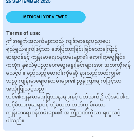
26 SEPTEMBER 2025
MEDICALLY REVIEWED:
Terms of use:
ဤအချက်အလက်များသည် ကျန်းမာရေးပညာပေး
ရည်ရွယ်ချက်ဖြင့်သာ ဖော်ပြထားခြင်းဖြစ်သောကြောင့်
ဆရာဝန်နှင့် ကျန်းမာရေးဝန်ထမ်းများ၏ ရောဂါရှာဖွေခြင်း၊
ကုထုံး၊ နှစ်သိမ့်ပညာပေးဆွေးနွေးခြင်းများအား အစားထိုးရန်
မသင့်ပါ။ မည်သည့်ဆေးဝါးကိုမဆို နားလည်တတ်ကျွမ်း
သည့် ကျန်းမာရေးဝန်ထမ်းများ၏ ညွှန်ကြားချက်ဖြင့်သာ
အသုံးပြုသင့်သည်။
သင်၏ကျန်းမာရေးပြဿနာများနှင့် ပတ်သက်၍ လိုအပ်ပါက
သင့်မိသားစုဆရာဝန် သို့မဟုတ် တတ်ကျွမ်းသော
ကျန်းမာရေးဝန်ထမ်းများ၏ အကြံဉာဏ်ကိုသာ ရယူသင့်
ပါသည်။