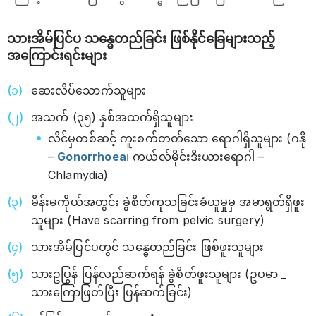
သားအိမ်ပြင်ပ သန္ဓေတည်ခြင်း ဖြစ်နိုင်ခြေများသည့်
အကြောင်းရင်းများ
ဆေးလိပ်သောက်သူများ
အသက် (၃၅) နှစ်အထက်ရှိသူများ
လိင်မှတစ်ဆင့် ကူးစက်တတ်သော ရောဂါရှိသူများ (ဂနို
–
Gonorrhoea
၊ ကယ်လ်မိုင်းဒီးယားရောဂါ –
Chlamydia)
မိန်းမကိုယ်အတွင်း ခွဲစိတ်ကုသခြင်းခံယူမှုမှ အမာရွတ်ရှိဖူး
သူများ (Have scarring from pelvic surgery)
သားအိမ်ပြင်ပတွင် သန္ဓေတည်ခြင်း ဖြစ်ဖူးသူများ
သားဥပြွန် ပြန်လည်ဆက်ရန် ခွဲစိတ်ဖူးသူများ (ဥပမာ _
သားကြောဖြတ်ပြီး ပြန်ဆက်ခြင်း)