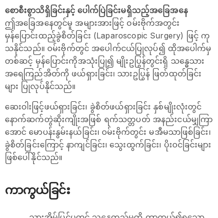
စောစီးစွာသိရှိခြင်းနှင့် ပေါက်ပြဲခြင်းမရှိသည့်အခြေအနေ
ဤအခြေအနေတွင်မူ အများအားဖြင့် ဝမ်းဗိုက်အတွင်း
မှန်ပြောင်းထည့်ခွဲစိတ်ခြင်း (Laparoscopic Surgery) ဖြင့် ကု
သနိုင်သည်။ ဝမ်းဗိုက်တွင် အပေါက်ငယ်ပြုလုပ်၍ ထိုအပေါက်မှ
တစ်ဆင့် မှန်ပြောင်းကိုအသုံးပြု၍ မျိုးဥပြွန်တွင်းရှိ သန္ဓေသား
အရေကြည်အိတ်ကို ဖယ်ရှားခြင်း၊ သားဥပြွန် ဖြတ်ထုတ်ခြင်း
များ ပြုလုပ်နိုင်သည်။
ဆေးဝါးဖြင့်ဖယ်ရှားခြင်း၊ ခွဲစိတ်ဖယ်ရှားခြင်း နှစ်မျိုးလုံးတွင်
နောက်ဆက်တွဲဆိုးကျိုးအဖြစ် ရက်သတ္တပတ် အနည်းငယ်မျှကြာ
အောင် မောပန်းနွမ်းနယ်ခြင်း၊ ဝမ်းဗိုက်တွင်း မအီမသာဖြစ်ခြင်း၊
ခွဲစိတ်ခြင်းကြောင့် နာကျင်ခြင်း၊ သွေးထွက်ခြင်း၊ ပိုးဝင်ခြင်းများ
ဖြစ်ပေါ်နိုင်သည်။
ကာကွယ်ခြင်း
သားအိမ်ပြင်ပတွင် သန္ဓေတည်မှုကို ကာကွယ်၍ရသော