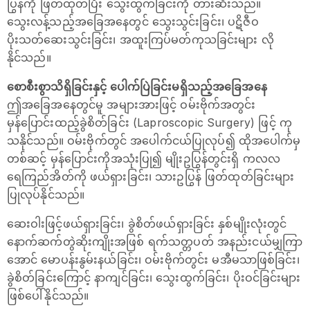
ပြွန်ကို ဖြတ်ထုတ်ပြီး သွေးထွက်ခြင်းကို တားဆီးသည်။
သွေးလန့်သည့်အခြေအနေတွင် သွေးသွင်းခြင်း၊ ပဋိဇီဝ
ပိုးသတ်ဆေးသွင်းခြင်း၊ အထူးကြပ်မတ်ကုသခြင်းများ လို
နိုင်သည်။
စောစီးစွာသိရှိခြင်းနှင့် ပေါက်ပြဲခြင်းမရှိသည့်အခြေအနေ
ဤအခြေအနေတွင်မူ အများအားဖြင့် ဝမ်းဗိုက်အတွင်း
မှန်ပြောင်းထည့်ခွဲစိတ်ခြင်း (Laproscopic Surgery) ဖြင့် ကု
သနိုင်သည်။ ဝမ်းဗိုက်တွင် အပေါက်ငယ်ပြုလုပ်၍ ထိုအပေါက်မှ
တစ်ဆင့် မှန်ပြောင်းကိုအသုံးပြု၍ မျိုးဥပြွန်တွင်းရှိ ကလလ
ရေကြည်အိတ်ကို ဖယ်ရှားခြင်း၊ သားဥပြွန် ဖြတ်ထုတ်ခြင်းများ
ပြုလုပ်နိုင်သည်။
ဆေးဝါးဖြင့်ဖယ်ရှားခြင်း၊ ခွဲစိတ်ဖယ်ရှားခြင်း နှစ်မျိုးလုံးတွင်
နောက်ဆက်တွဲဆိုးကျိုးအဖြစ် ရက်သတ္တပတ် အနည်းငယ်မျှကြာ
အောင် မောပန်းနွမ်းနယ်ခြင်း၊ ဝမ်းဗိုက်တွင်း မအီမသာဖြစ်ခြင်း၊
ခွဲစိတ်ခြင်းကြောင့် နာကျင်ခြင်း၊ သွေးထွက်ခြင်း၊ ပိုးဝင်ခြင်းများ
ဖြစ်ပေါ်နိုင်သည်။