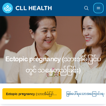
Ectopic pregnancy (သားအိမ်ပြင်ပ
တွင် သန္ဓေတည်ခြင်း)
ဖြစ်ပေါ်ရသောအကြောင်းရင်
Ectopic pregnancy (သားအိမ်ပြင်ပတွင် သန္ဓေတည်ခြင်း)