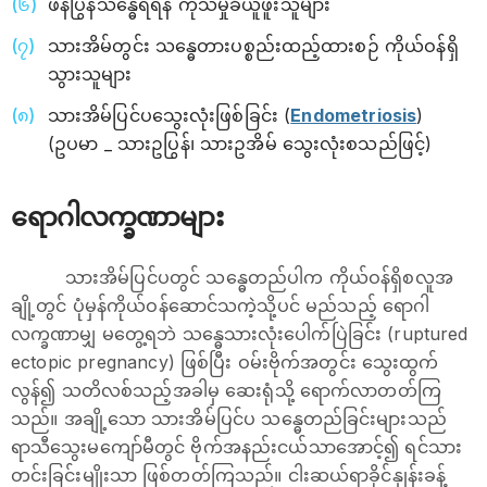
ဖန်ပြွန်သန္ဓေရရန် ကုသမှုခံယူဖူးသူများ
သားအိမ်တွင်း သန္ဓေတားပစ္စည်းထည့်ထားစဉ် ကိုယ်ဝန်ရှိ
သွားသူများ
သားအိမ်ပြင်ပသွေးလုံးဖြစ်ခြင်း (
Endometriosis
)
(ဥပမာ _ သားဥပြွန်၊ သားဥအိမ် သွေးလုံးစသည်ဖြင့်)
ရောဂါလက္ခဏာများ
သားအိမ်ပြင်ပတွင် သန္ဓေတည်ပါက ကိုယ်ဝန်ရှိစလူအ
ချို့တွင် ပုံမှန်ကိုယ်ဝန်ဆောင်သကဲ့သို့ပင် မည်သည့် ရောဂါ
လက္ခဏာမျှ မတွေ့ရဘဲ သန္ဓေသားလုံးပေါက်ပြဲခြင်း (ruptured
ectopic pregnancy) ဖြစ်ပြီး ဝမ်းဗိုက်အတွင်း သွေးထွက်
လွန်၍ သတိလစ်သည့်အခါမှ ဆေးရုံသို့ ရောက်လာတတ်ကြ
သည်။ အချို့သော သားအိမ်ပြင်ပ သန္ဓေတည်ခြင်းများသည်
ရာသီသွေးမကျော်မီတွင် ဗိုက်အနည်းငယ်သာအောင့်၍ ရင်သား
တင်းခြင်းမျိုးသာ ဖြစ်တတ်ကြသည်။ ငါးဆယ်ရာခိုင်နှုန်းခန့်