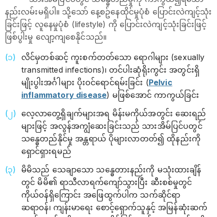
နည်းလမ်းမရှိပါ။ သို့သော် နေ့စဥ်နေထိုင်မှုပုံစံ ပြောင်းလဲကျင့်သုံး
ခြင်းဖြင့် လူနေမှုပုံစံ (lifestyle) ကို ပြောင်းလဲကျင့်သုံးခြင်းဖြင့်
ဖြစ်ပွါးမှု လျော့ကျစေနိုင်သည်။
လိင်မှတစ်ဆင့် ကူးစက်တတ်သော ရောဂါများ (sexually
transmitted infections)၊ တင်ပါးဆုံရိုးကွင်း အတွင်းရှိ
မျိုးပွါးအင်္ဂါများ ပိုးဝင်ရောင်ရမ်းခြင်း (
Pelvic
inflammatory disease
) မဖြစ်အောင် ကာကွယ်ခြင်း
လေ့လာတွေ့ရှိချက်များအရ မိန်းမကိုယ်အတွင်း ဆေးရည်
များဖြင့် အလွန်အကျွံဆေးခြင်းသည် သားအိမ်ပြင်ပတွင်
သန္ဓေတည်နိုင်မှု အန္တရာယ် ပိုများလာတတ်၍ ထိုနည်းကို
ရှောင်ရှားရမည်
မိမိသည် သေချာသော သန္ဓေတားနည်းကို မသုံးထားချိန်
တွင် မိမိ၏ ရာသီလာရက်ကျော်သွားပြီး ဆီးစစ်မှုတွင်
ကိုယ်ဝန်ရှိကြောင်း အဖြေထွက်ပါက သက်ဆိုင်ရာ
ဆရာဝန်၊ ကျန်းမာရေး စောင့်ရှောက်သူနှင့် အမြန်ဆုံးဆက်