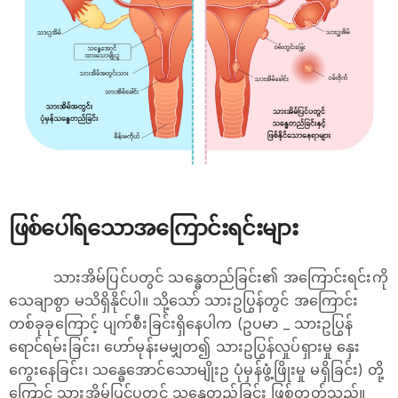
ဖြစ်ပေါ်ရသောအကြောင်းရင်းများ
သားအိမ်ပြင်ပတွင် သန္ဓေတည်ခြင်း၏ အကြောင်းရင်းကို
သေချာစွာ မသိရှိနိုင်ပါ။ သို့သော် သားဥပြွန်တွင် အကြောင်း
တစ်ခုခုကြောင့် ပျက်စီးခြင်းရှိနေပါက (ဥပမာ _ သားဥပြွန်
ရောင်ရမ်းခြင်း၊ ဟော်မုန်းမမျှတ၍ သားဥပြွန်လှုပ်ရှားမှု နှေး
ကွေးနေခြင်း၊ သန္ဓေအောင်သောမျိုးဥ ပုံမှန်ဖွံ့ဖြိုးမှု မရှိခြင်း) တို့
ကြောင့် သားအိမ်ပြင်ပတွင် သန္ဓေတည်ခြင်း ဖြစ်တတ်သည်။