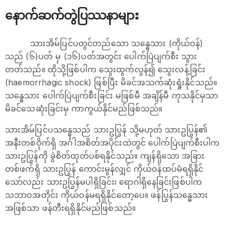
နောက်ဆက်တွဲပြဿနာများ
သားအိမ်ပြင်ပတွင်တည်သော သန္ဓေသား (ကိုယ်ဝန်)
သည် (၆)ပတ် မှ (၁၆)ပတ်အတွင်း ပေါက်ပြဲပျက်စီး သွား
တတ်သည်။ ထိုသို့ဖြစ်ပါက သွေးထွက်လွန်၍ သွေးလန့်ခြင်း
(haemorrhagic shock) ဖြစ်ပြီး မိခင်အသက်ဆုံးရှုံးနိုင်သည်။
သန္ဓေသား ပေါက်ပြဲပျက်စီးခြင်း မဖြစ်မီ အချိန်မီ ကုသနိုင်မှသာ
မိခင်သေဆုံးခြင်းမှ ကာကွယ်နိုင်မည်ဖြစ်သည်။
သားအိမ်ပြင်ပသန္ဓေသည် သားဥပြွန် သို့မဟုတ် သားဥပြွန်၏
အနီးတစ်ဝိုက်ရှိ အင်္ဂါအစိတ်အပိုင်းထဲတွင် ပေါက်ပြဲပျက်စီးပါက
သားဥပြွန်ကို ခွဲစိတ်ထုတ်ပစ်ရနိုင်သည်။ ကျန်ရှိသော အခြား
တစ်ဖက်ရှိ သားဥပြွန် ကောင်းမွန်လျှင် ကိုယ်ဝန်ထပ်မံရရှိနိုင်
သော်လည်း သားဥပြွန်မပါရှိခြင်း၊ ရောဂါရှိနေခြင်းဖြစ်ပါက
သဘာဝအတိုင်း ကိုယ်ဝန်မရရှိနိုင်တော့ပေ။ ဖန်ပြွန်သန္ဓေသား
အဖြစ်သာ ဖန်တီးရရှိနိုင်မည်ဖြစ်သည်။