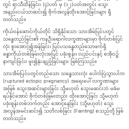
တွင် ရာသီထိန်ခြင်း၊ (၄)ပတ် မှ (၁၂)ပတ်အတွင်း သွေး
အနည်းငယ်သာဆင်း၍ ဗိုက်အလွန်ထိုးအောင့်ခြင်းများ ရှိ
တတ်သည်။
ကိုယ်ဝန်ဆောင်ကိုယ်တိုင် သိရှိနိုင်သော သားအိမ်ပြင်ပတွင်
သန္ဓေတည်ခြင်း၏ ကနဦးရောဂါလက္ခဏာများမှာ ဗိုက်တစ်ပြင်
လုံး စူးအောင့်၍အန်ခြင်း၊ ပြင်ပသန္ဓေတည်သောဖက်ရှိ
ခန္ဓာကိုယ်တစ်ခြမ်းလုံးအပြင် ပခုံးစွန်း၊ လည်ပင်းနှင့် စအိုဝ၌
နာကျင်ခြင်း၊ မူး၍နုံးချည့်ခြင်းများ ဖြစ်ကြသည်။
သားအိမ်ပြင်ပတွင်တည်သော သန္ဓေသားလုံး ပေါက်ပြဲသွားပါက
(ruptured ectopic pregnancy) အရေးပေါ် လက္ခဏာများ
အဖြစ် သွေးအဆင်းများခြင်း သို့မဟုတ် သွေးမဆင်းဘဲ မခံမ
ရပ်နိုင်အောင် ဗိုက်တစ်ခြမ်းတည်း ထိုးအောင့်ခြင်း သို့မဟုတ်
ပခုံးစွန်းတစ်ဘက်တည်း အောင့်နေခြင်း (သို့မဟုတ်) သွေး
အလွန်အမင်းဆင်း၍ သတိလစ်ခြင်း (Fainting) စသည်တို့ ဖြစ်
တတ်သည်။