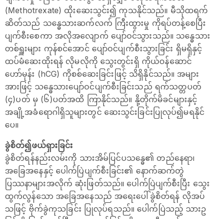
(Methotrexate) ထိုးဆေးသွင်း၍ ကုသနိုင်သည်။ မီသိုထရက်
ဆိတ်သည် သန္ဓေသားဆက်လက် ကြီးထွားမှု ကိုရပ်တန့်စေပြီး
ပျက်စီးစေကာ အလိုအလျောက် ပျော်ဝင်သွားသည်။ သန္ဓေသား
တစ်ရှူးများ ကုန်စင်အောင် ပျော်ဝင်ပျက်စီးသွားခြင်း ရှိမရှိနှင့်
ထပ်မံဆေးထိုးရန် လိုမလိုကို သွေးတွင်းရှိ ကိုယ်ဝန်ဆောင်
ဟော်မုန်း (hCG) ကိုစစ်ဆေးခြင်းဖြင့် သိရှိနိုင်သည်။ အများ
အားဖြင့် သန္ဓေသားပျော်ဝင်ပျက်စီးခြင်းသည် ရက်သတ္တပတ်
(၄)ပတ် မှ (၆)ပတ်အထိ ကြာနိုင်သည်။ နို့တိုက်မိခင်များနှင့်
အချို့အခံရောဂါရှိသူများတွင် ဆေးသွင်းခြင်းပြုလုပ်၍မရနိုင်
ပေ။
ခွဲစိတ်၍ဖယ်ရှားခြင်း
ခွဲစိတ်ရန်နည်းလမ်းကို သားအိမ်ပြင်ပသန္ဓေ၏ တည်နေရာ၊
အခြေအနေနှင့် ပေါက်ပြဲပျက်စီးခြင်း၏ နောက်ဆက်တွဲ
ပြဿနာများအလိုက် ဆုံးဖြတ်သည်။ ပေါက်ပြဲပျက်စီးပြီး သွေး
ထွက်လွန်သော အခြေအနေသည် အရေးပေါ်ခွဲစိတ်ရန် လိုအပ်
သဖြင့် ဗိုက်ခွဲကုသခြင်း ပြုလုပ်ရသည်။ ပေါက်ပြဲသည့် သားဥ