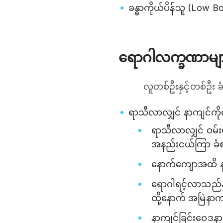
ခန္ဓာကိုယ်ပိန်သူ (Low B
ရောဂါလက္ခဏာမျ
လူတစ်ဦးနှင့်တစ်ဦး
ရာသီလာလျှင် နာကျင်ကိုက
ရာသီလာလျှင် ဝမ်းဗ
အနည်းငယ်ကြာ ခ
နောက်ကျောအထိ န
ရောဂါရင့်လာသည်နှင
ထို့နောက် အမြဲနာက
နာကျင်ခြင်းဝေဒနာ