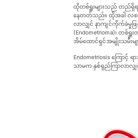
ထိုတစ်ရှူးများသည် တည်ရှိ
နေတတ်သည်။ ထိုအခါ လစဉ် တ
လာလျှင် နာကျင်ကိုက်ခဲမှုဖြ
(Endometrioma)၊ တစ်ရှူးတည
အိမ်ထောင်ရှင်အမျိုးသမီ
Endometriosis ကြောင့် ရာသ
သာမက နှစ်ရှည်ကြာလာလျှင် 