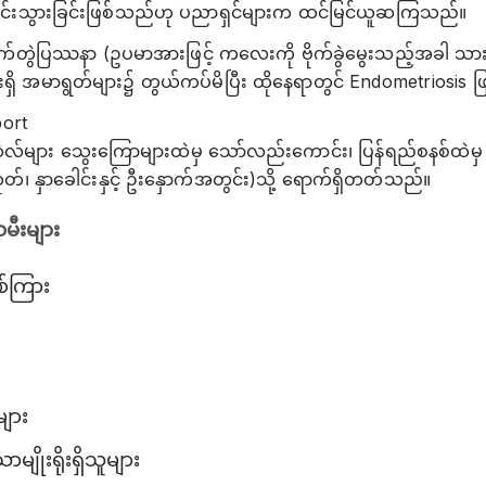
ြောင်းသွားခြင်းဖြစ်သည်ဟု ပညာရှင်များက ထင်မြင်ယူဆကြသည်။
က်တွဲပြဿနာ (ဥပမာအားဖြင့် ကလေးကို ဗိုက်ခွဲမွေးသည့်အခါ သာ
ှိ အမာရွတ်များ၌ တွယ်ကပ်မိပြီး ထိုနေရာတွင် Endometriosis ဖ
port
ဲလ်များ သွေးကြောများထဲမှ​ သော်လည်းကောင်း၊ ပြန်ရည်စနစ်ထဲ
ုတ်၊ နှာခေါင်းနှင့် ဦးနှောက်အတွင်း)သို့ ရောက်ရှိတတ်သည်။
မီးများ
စ်ကြား
များ
မျိုးရိုးရှိသူများ