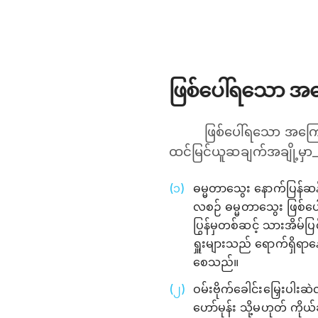
ဖြစ်ပေါ်ရသော အက
ဖြစ်ပေါ်ရသော အကြောင
ထင်မြင်ယူဆချက်အချို့မှာ
ဓမ္မတာသွေး နောက်ပြန်ဆန်
လစဉ် ဓမ္မတာသွေး ဖြစ်ပ
ပြွန်မှတစ်ဆင့် သားအိမ်ပ
ရှူးများသည် ရောက်ရှိရာနေ
စေသည်။
ဝမ်းဗိုက်ခေါင်းမြှေးပါးဆဲ
ဟော်မုန်း သို့မဟုတ် ကို