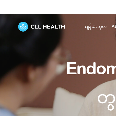
ကျန်းမာသုတ
A
Explore Services
Our Facilities
View all health articles
About us
Endome
Discover our commitment to transforming h
Comprehensive care for your health and 
Comprehensive care for your health and 
Emergencies
Our history
Diseases and Conditions
Primary care
Our polyclinics
Develo
တွ
Quality primary and specialty care near you
Symptoms
Careers
Immunisation
Diagnos
Our clinics
Tests and Procedures
Digestive care
Fertilit
Diagnostics and treatment in one place