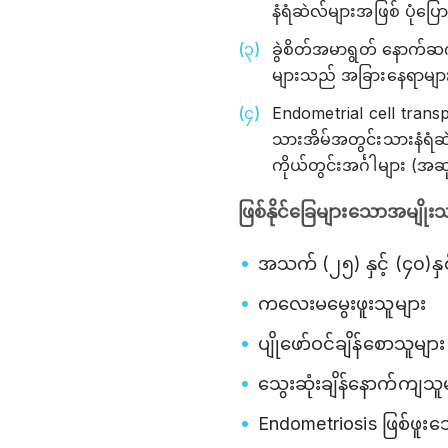
နံရံဆဲလ်များအဖြစ် ပုံပ
ခွဲစိတ်အမာရွတ် နောက်ဆ
များသည် အခြားနေရာများရ
Endometrial cell trans
သားအိမ်အတွင်းသားနံရံဆ
ကိုယ်တွင်းအင်္ဂါများ (အဆ
ဖြစ်နိုင်ခြေများသောအမျိုးသ
အသက် (၂၅) နှင့် (၄၀)နှ
ကလေးမမွေးဖူးသူများ
ပျိုဖော်ဝင်ချိန်စောသူများ
သွေးဆုံးချိန်နောက်ကျသူ
Endometriosis ဖြစ်ဖူးသော