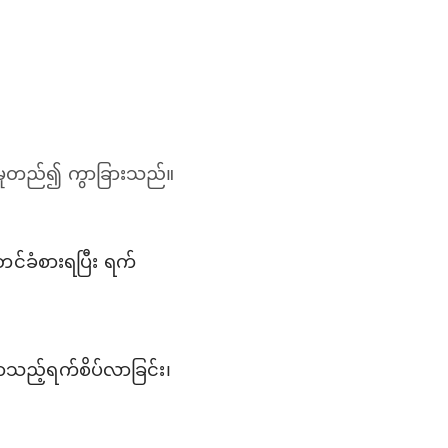
် မူတည်၍ ကွာခြားသည်။
တင်ခံစားရပြီး ရက်
 နာသည့်ရက်စိပ်လာခြင်း၊