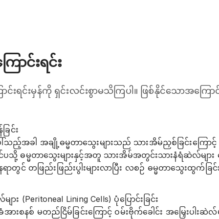
ြောင်းရင်း
်းရင်းမှန်ကို ရှင်းလင်းစွာမသိကြပါ။ ဖြစ်နိုင်သောအကြောင
_
ခြင်း
ေါ်သည့်အခါ အချို့ဓမ္မတာသွေးများသည် သားအိမ်ညှစ်ခြင်းကြော
ြင်ပသို့ ဓမ္မတာသွေးများနှင့်အတူ သားအိမ်အတွင်းသားနံရံဆဲလ်များ 
ရာတွင် တဖြည်းဖြည်းပွါးများလာပြီး လစဉ် ဓမ္မတာသွေးထွက်ခြင်းနှင့
လ်များ (Peritoneal Lining Cells) ပုံပြောင်းခြင်း
ယ်ခံအားစနစ် မတည်ငြိမ်ခြင်းကြောင့် ဝမ်းဗိုက်ခေါင်း အမြှေးပါး