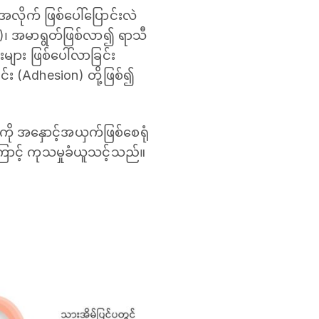
လိုက် ဖြစ်ပေါ်ပြောင်းလဲ
n)၊ အမာရွတ်ဖြစ်လာ၍ ရာသီ
းများ ဖြစ်ပေါ်လာခြင်း
်း (Adhesion) တို့ဖြစ်၍
ကို အနှောင့်အယှက်ဖြစ်စေရုံ
ောင့် ကုသမှုခံယူသင့်သည်။