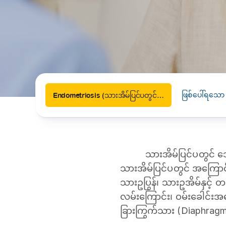
News
Drugs and Supplements
Rehabilitation
Health 
Laboratories
Accurate and reliable diagnostic testing services
Healthy Lifestyles
Medical travel offices
One-stop medical referral services
ဖြစ်ပေါ်ရသော
Endometriosis (သားအိမ်ပြင်ပတွင် သွေးလုံးဖြစ်ခြင်း)
သားအိမ်ပြင်ပတွင် သွ
သားအိမ်ပြင်ပတွင် အကြောင်
သားဥပြွန်၊ သားဥအိမ်နှင့် တ
လမ်းကြောင်း၊ ဝမ်းခေါင်းအမြှ
ခြားကြွက်သား (Diaphragm)