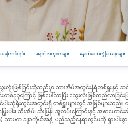
SEARCH
screening
PRESS RELEASE
16 JAN 2026
CLL HEALTH
Strengthens
Presence in Upp
Myanmar Throu
 အကြောင်းရင်း
ရောဂါလက္ခဏာများ
နောက်ဆက်တွဲပြဿနာများ
Acquisition of In
Phyu Laboratory
Clinic
ေးလုံးဖြစ်ခြင်းဆိုသည်မှာ သားအိမ်အတွင်းနံရံတစ်ရှူးနှင့် ဆ
Yangon, Myanmar, 
January 2026 — CL
းတစ်ခုခုကြောင့် ဖြစ်ပေါ်လာပြီး သွေးလုံးဖြစ်တည်လာခြင်း
HEALTH is pleased t
င်ပါးဆုံရိုးကွင်းအတွင်းရှိ တစ်ရှူးများတွင် အဖြစ်များသည်
announce the...
ေးပါး၊ ဆီးအိမ်၊ ဆီးပြွန်၊ အူလမ်းကြောင်းနှင့် အစာဟောင်းအိမ်
 သာမက ခန္ဓာကိုယ်အနှံ့ မည်သည့်နေရာတွင်မဆို ရှားပါးစွ