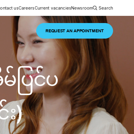
ontact us
Careers
Current vacancies
Newsroom
Search
REQUEST AN APPOINTMENT
ouncements
 services
Featured article
မ်ပြင်ပ
 comprehensive interdisciplinary
stage of life
are
inic
်း)
and continuing health care from prenatal
es, coordinating with specialists as
e Facility Inaugurated in Yangon for
amilies