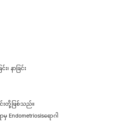
်း၊ နာခြင်း
်းတို့ဖြစ်သည်။
းရာမှ Endometriosisရောဂါ