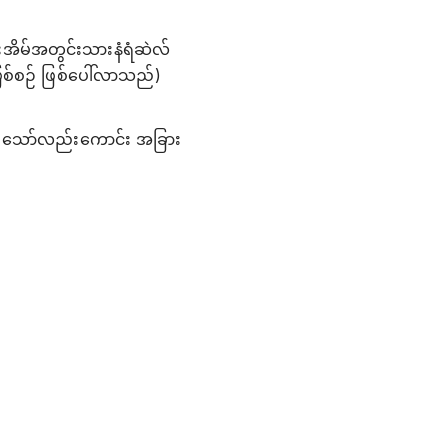
းအိမ်အတွင်းသားနံရံဆဲလ်
ြစ်စဉ် ဖြစ်ပေါ်လာသည်)
မှ သော်လည်းကောင်း အခြား