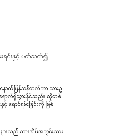
်းရင်းနှင့် ပတ်သက်၍
င့် နောက်ပြန်ဆန်တက်ကာ သားဥ
ရောက်ရှိသွားနိုင်သည်။ ထိုတစ်
် ရောင်ရမ်းခြင်းကို ဖြစ်
ဆဲလ်များသည် သားအိမ်အတွင်းသား