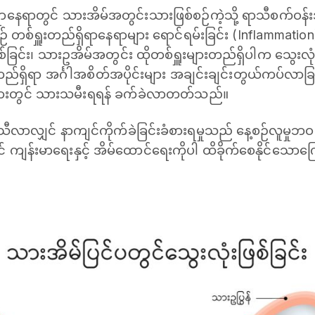
ရာနေရာတွင် သားအိမ်အတွင်းသားဖြစ်စဉ်ကဲ့သို့ ရာသီစက်ဝန်းအ
စ်ရှူးတည်ရှိရာနေရာများ ရောင်ရမ်းခြင်း (Inflammatio
စ်ခြင်း၊ သားဥအိမ်အတွင်း ထိုတစ်ရှူးများတည်ရှိပါက သွေးလုံ
်ရှိရာ အင်္ဂါအစိတ်အပိုင်းများ အချင်းချင်းတွယ်ကပ်လာခြင
းများတွင် သားသမီးရရန် ခက်ခဲလာတတ်သည်။
ီလာလျှင် နာကျင်ကိုက်ခဲခြင်းခံစားရမှုသည် နေ့စဉ်လူမှုဘဝ
ကျန်းမာရေးနှင့် အိမ်ထောင်ရေးကိုပါ ထိခိုက်စေနိုင်သောကြ