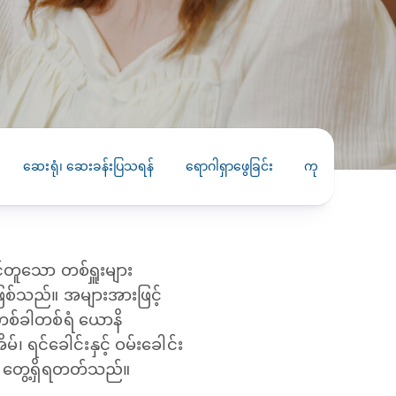
PRESS RELEASE
29 AUG 2024
DISEASES AND CONDITIONS
CLL HEALTH unveils
22 APR 2026
Shin Saw Pu Clinic in
Melioidosis (မယ်လီယွိုက်ဒိုး
Yangon, advancing
er
ဆစ် ပြင်းထန်ကူးစက်ရောဂါ)
primary care
gh
ဆေးရုံ၊ ဆေးခန်းပြသရန်
ရောဂါရှာဖွေခြင်း
ကုသခြင်း
က
services
ဘက်တီးရီးယားပိုးကြောင့်ဖြစ်သော မယ်
gyin
လီယွိုက်ဒိုးဆစ် ပြင်းထန်
 and
Yangon, Myanmar, 29
ကူးစက်ရောဂါ...
August 2024 — CLL
HEALTH is delighted to
င်တူသော တစ်ရှူးများ
8
announce the...
L
ဖြစ်သည်။ အများအားဖြင့်
o
။ တစ်ခါတစ်ရံ ယောနိ
၊ ရင်ခေါင်းနှင့် ဝမ်းခေါင်း
ာ တွေ့ရှိရတတ်သည်။