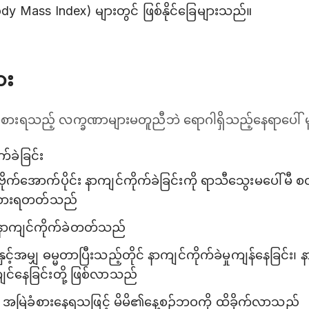
ody Mass Index) များတွင် ဖြစ်နိုင်ခြေများသည်။
ား
 ခံစားရသည့် လက္ခဏာများမတူညီဘဲ ရောဂါရှိသည့်နေရာပေါ
်ခဲခြင်း
ိုက်အောက်ပိုင်း နာကျင်ကိုက်ခဲခြင်းကို ရာသီသွေးမပေါ်မီ စ
ံစားရတတ်သည်
ာကျင်ကိုက်ခဲတတ်သည်
့်အမျှ ဓမ္မတာပြီးသည့်တိုင် နာကျင်ကိုက်ခဲမှုကျန်နေခြင်း၊
ျင်နေခြင်းတို့ ဖြစ်လာသည်
 အမြဲခံစားနေရသဖြင့် မိမိ၏နေ့စဉ်ဘဝကို ထိခိုက်လာသည်