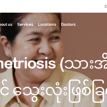
C
bout us
Services
Locations
Doctors
Find Health articles by first letter
News & Ann
Our clinics
Our featured
triosis (သားအိ
ealthcare
A
B
C
D
E
F
G
H
I
J
K
well-being
well-being
Dedicated to providing
Trusted care for every 
L
M
N
O
P
Q
R
S
T
U
V
healthcare services
W
X
Y
Z
#
Primary c
pmental screening
Shin Saw Pu Cl
င် သွေးလုံးဖြစ်ခြင
Comprehensive 
Or search by keyword
tics
to elderly stag
A Top-Tier Primary Car
needed
Local and Expatriate F
ALL ARTICLES
y care