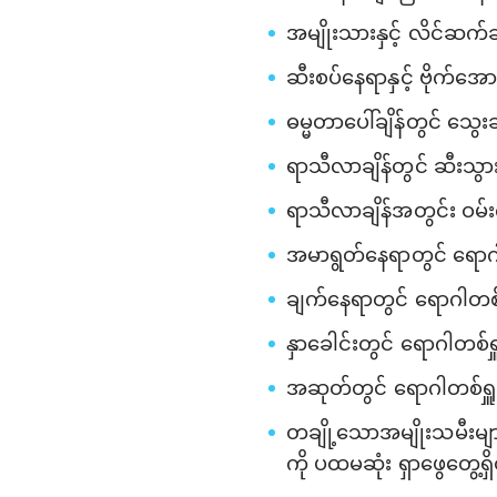
အမျိုးသားနှင့် လိင်ဆက်ဆံ
ဆီးစပ်နေရာနှင့် ဗိုက်အော
ဓမ္မတာပေါ်ချိန်တွင် သွေး
ရာသီလာချိန်တွင် ဆီးသွား
ရာသီလာချိန်အတွင်း ဝမ်းက
အမာရွတ်နေရာတွင် ရောဂါတ
ချက်နေရာတွင် ရောဂါတစ်ရ
နှာခေါင်းတွင် ရောဂါတစ်ရှ
အဆုတ်တွင် ရောဂါတစ်ရှူး
တချို့သောအမျိုးသမီးမျာ
ကို ပထမဆုံး ရှာဖွေတွေ့