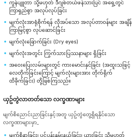
ကွန်ပျူတာ သို့မဟုတ် ဒီဂျစ်တယ်ဖန်သားပြင် အရှေ့တွင်
ကြာရှည်စွာ အလုပ်လုပ်ခြင်း
မျက်လုံးအာရုံစိုက်ရန် လိုအပ်သော အလုပ်တာဝန်များ အချိန်
ကြာမြင့်စွာ လုပ်ဆောင်ခြင်း
မျက်လုံးခြောက်ခြင်း (Dry eyes)
မျက်လုံးအတွင်း ကြွက်သားပြဿနာများ ရှိခြင်း
အဝေးပြေးလမ်းများတွင် ကားမောင်းနှင်ခြင်း (အထူးသဖြင့်
လေတိုက်ခြင်းကြောင့် မျက်လုံးများအား တိုက်ရိုက်
ထိခိုက်ခြင်း) တို့ဖြစ်ကြသည်။
ယှဥ်တွဲလာတတ်သော လက္ခဏာများ
မျက်စိညောင်းညာခြင်းနှင့်အတူ ယှဥ်တွဲတွေ့ရှိရနိုင်သော
လက္ခဏာများမှာ_
မျက်စိနာခြင်း၊ ပင်ပန်းနွမ်းနယ်ခြင်း၊ ယားခြင်း သို့မဟုတ်