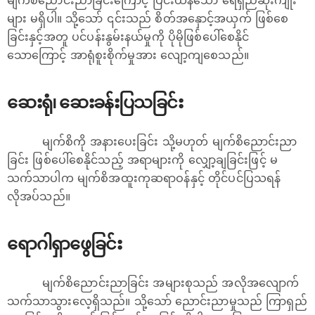
မျက်စိညောင်းညာခြင်းကြောင့် ပြင်းထန်သော ရေရှည်ဆိုးကျိုး
များ မရှိပါ။ သို့သော် ၎င်းသည် စိတ်အနှောင့်အယှက် ဖြစ်စေ
ခြင်းနှင့်အတူ ပင်ပန်းနွမ်းနယ်မှုကို ပိုမိုဖြစ်ပေါ်စေနိုင်
သောကြောင့် အာရုံစူးစိုက်မှုအား လျော့ကျစေသည်။
ဆေးရုံ၊ ဆေးခန်းပြသခြင်း
မျက်စိကို အနားပေးခြင်း သို့မဟုတ် မျက်စိညောင်းညာ
ခြင်း ဖြစ်ပေါ်စေနိုင်သည့် အရာများကို လျှော့ချခြင်းဖြင့် မ
သက်သာပါက မျက်စိအထူးကုဆရာဝန်နှင့် တိုင်ပင်ပြသရန်
လိုအပ်သည်။
ရောဂါရှာဖွေခြင်း
မျက်စိညောင်းညာခြင်း အများစုသည် အလိုအလျောက်
သက်သာသွားလေ့ရှိသည်။ သို့သော် ညောင်းညာမှုသည် ကြာရှည်