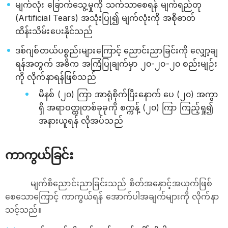
မျက်လုံး ခြောက်သွေ့မှုကို သက်သာစေရန် မျက်ရည်တု
(Artificial Tears) အသုံးပြု၍ မျက်လုံးကို အစိုဓာတ်
ထိန်းသိမ်းပေးနိုင်သည်
ဒစ်ဂျစ်တယ်ပစ္စည်းများကြောင့် ညောင်းညာခြင်းကို လျှော့ချ
ရန်အတွက် အဓိက အကြံပြုချက်မှာ ၂၀-၂၀-၂၀ စည်းမျဉ်း
ကို လိုက်နာရန်ဖြစ်သည်
မိနစ် (၂၀) ကြာ အာရုံစိုက်ပြီးနောက် ပေ (၂၀) အကွာ
ရှိ အရာဝတ္ထုတစ်ခုခုကို စက္ကန့် (၂၀) ကြာ ကြည့်ရှု၍
အနားယူရန် လိုအပ်သည်
ကာကွယ်ခြင်း
မျက်စိညောင်းညာခြင်းသည် စိတ်အနှောင့်အယှက်ဖြစ်
စေသောကြောင့် ကာကွယ်ရန် အောက်ပါအချက်များကို လိုက်နာ
သင့်သည်။