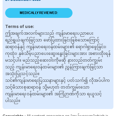
MEDICALLY REVIEWED:
Terms of use:
ဤအချက်အလက်များသည် ကျန်းမာရေးပညာပေး
ရည်ရွယ်ချက်ဖြင့်သာ ဖော်ပြထားခြင်းဖြစ်သောကြောင့်
ဆရာဝန်နှင့် ကျန်းမာရေးဝန်ထမ်းများ၏ ရောဂါရှာဖွေခြင်း၊
ကုထုံး၊ နှစ်သိမ့်ပညာပေးဆွေးနွေးခြင်းများအား အစားထိုးရန်
မသင့်ပါ။ မည်သည့်ဆေးဝါးကိုမဆို နားလည်တတ်ကျွမ်း
သည့် ကျန်းမာရေးဝန်ထမ်းများ၏ ညွှန်ကြားချက်ဖြင့်သာ
အသုံးပြုသင့်သည်။
သင်၏ကျန်းမာရေးပြဿနာများနှင့် ပတ်သက်၍ လိုအပ်ပါက
သင့်မိသားစုဆရာဝန် သို့မဟုတ် တတ်ကျွမ်းသော
ကျန်းမာရေးဝန်ထမ်းများ၏ အကြံဉာဏ်ကိုသာ ရယူသင့်
ပါသည်။
Copyrights :
All content appearing on “ကျန်းမာသုတ”which is