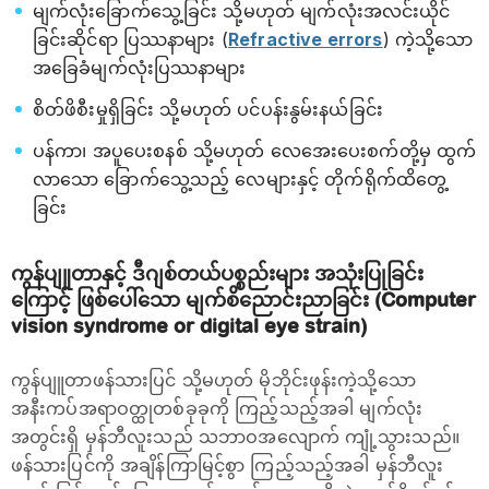
မျက်လုံးခြောက်သွေ့ခြင်း သို့မဟုတ် မျက်လုံးအလင်းယိုင်
ခြင်းဆိုင်ရာ ပြဿနာများ (
Refractive errors
) ကဲ့သို့သော
အခြေခံမျက်လုံးပြဿနာများ
စိတ်ဖိစီးမှုရှိခြင်း သို့မဟုတ် ပင်ပန်းနွမ်းနယ်ခြင်း
ပန်ကာ၊ အပူပေးစနစ် သို့မဟုတ် လေအေးပေးစက်တို့မှ ထွက်
လာသော ခြောက်သွေ့သည့် လေများနှင့် တိုက်ရိုက်ထိတွေ့
ခြင်း
ကွန်ပျူတာနှင့် ဒီဂျစ်တယ်ပစ္စည်းများ အသုံးပြုခြင်း
ကြောင့် ဖြစ်ပေါ်သော မျက်စိညောင်းညာခြင်း (Computer
vision syndrome or digital eye strain)
ကွန်ပျူတာဖန်သားပြင် သို့မဟုတ် မိုဘိုင်းဖုန်းကဲ့သို့သော
အနီးကပ်အရာဝတ္ထုတစ်ခုခုကို ကြည့်သည့်အခါ မျက်လုံး
အတွင်းရှိ မှန်ဘီလူးသည် သဘာဝအလျောက် ကျုံ့သွားသည်။
ဖန်သားပြင်ကို အချိန်ကြာမြင့်စွာ ကြည့်သည့်အခါ မှန်ဘီလူး