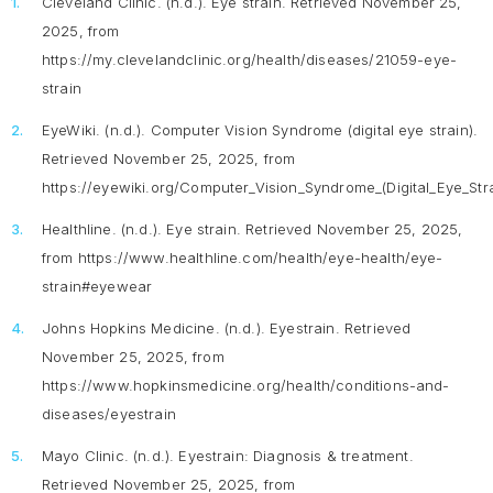
Cleveland Clinic. (n.d.).
Eye strain
. Retrieved November 25,
2025, from
https://my.clevelandclinic.org/health/diseases/21059-eye-
strain
EyeWiki. (n.d.).
Computer Vision Syndrome (digital eye strain).
Retrieved November 25, 2025, from
https://eyewiki.org/Computer_Vision_Syndrome_(Digital_Eye_Stra
Healthline. (n.d.).
Eye strain
. Retrieved November 25, 2025,
from https://www.healthline.com/health/eye-health/eye-
strain#eyewear
Johns Hopkins Medicine. (n.d.).
Eyestrain
. Retrieved
November 25, 2025, from
https://www.hopkinsmedicine.org/health/conditions-and-
diseases/eyestrain
Mayo Clinic. (n.d.).
Eyestrain: Diagnosis & treatment
.
Retrieved November 25, 2025, from