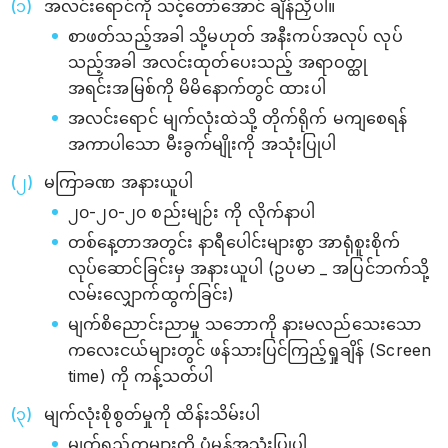
အလင်းရောင်ကို သင့်တော်အောင် ချိန်ညှိပါ။
စာဖတ်သည့်အခါ သို့မဟုတ် အနီးကပ်အလုပ် လုပ်
သည့်အခါ အလင်းထုတ်ပေးသည့် အရာဝတ္ထု
အရင်းအမြစ်ကို မိမိနောက်တွင် ထားပါ
အလင်းရောင် မျက်လုံးထဲသို့ တိုက်ရိုက် မကျစေရန်
အကာပါသော မီးခွက်မျိုးကို အသုံးပြုပါ
မကြာခဏ အနားယူပါ
၂၀-၂၀-၂၀ စည်းမျဉ်း ကို လိုက်နာပါ
တစ်နေ့တာအတွင်း နာရီပေါင်းများစွာ အာရုံစူးစိုက်
လုပ်ဆောင်ခြင်းမှ အနားယူပါ (ဥပမာ _ အပြင်ဘက်သို့
လမ်းလျှောက်ထွက်ခြင်း)
မျက်စိညောင်းညာမှု သဘောကို နားမလည်သေးသော
ကလေးငယ်များတွင် ဖန်သားပြင်ကြည့်ရှုချိန် (Screen
time) ကို ကန့်သတ်ပါ
မျက်လုံးစိုစွတ်မှုကို ထိန်းသိမ်းပါ
မျက်ရည်တုများကို ပုံမှန်အသုံးပြုပါ