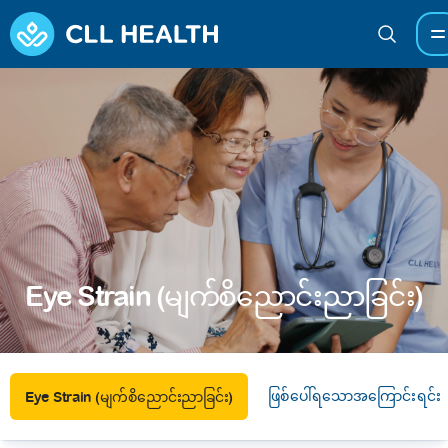
Eye Strain (မျက်စိညောင်းညာခြင်း)
ဖြစ်ပေါ်ရသောအကြောင်းရင်းမ
Eye Strain (မျက်စိညောင်းညာခြင်း)