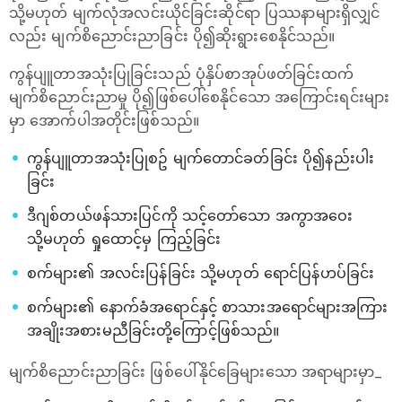
သို့မဟုတ် မျက်လုံအလင်းယိုင်ခြင်းဆိုင်ရာ ပြဿနာများရှိလျှင်
လည်း မျက်စိ‌ညောင်းညာခြင်း ပို၍ဆိုးရွားစေနိုင်သည်။
ကွန်ပျူတာအသုံးပြုခြင်းသည် ပုံနှိပ်စာအုပ်ဖတ်ခြင်းထက်
မျက်စိညောင်းညာမှု ပို၍ဖြစ်ပေါ်စေနိုင်သော အကြောင်းရင်းများ
မှာ ‌အောက်ပါအတိုင်းဖြစ်သည်။
ကွန်ပျူတာအသုံးပြုစဥ် မျက်တောင်ခတ်ခြင်း ပို၍နည်းပါး
ခြင်း
ဒီဂျစ်တယ်ဖန်သားပြင်ကို သင့်တော်သော အကွာအဝေး
သို့မဟုတ် ရှုထောင့်မှ ကြည့်ခြင်း
စက်များ၏ အလင်းပြန်ခြင်း သို့မဟုတ် ရောင်ပြန်ဟပ်ခြင်း
စက်များ၏ နောက်ခံအရောင်နှင့် စာသားအရောင်များအကြား
အချိုးအစားမညီခြင်းတို့ကြောင့်ဖြစ်သည်။
မျက်စိညောင်းညာခြင်း ဖြစ်‌ပေါ်နိုင်ခြေများသော အရာများမှာ_