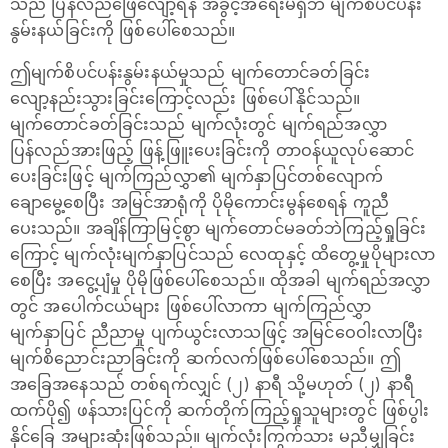
သည် ပြန်လည်ဖြေလျော့ရန် အခွင့်အရေးမရှိဘဲ မျက်စိပင်ပန်း
နွမ်းနယ်ခြင်းကို ဖြစ်ပေါ်စေသည်။
ဤမျက်စိပင်ပန်းနွမ်းနယ်မှုသည် မျက်တောင်ခတ်ခြင်း
လျော့နည်းသွားခြင်းကြောင့်လည်း ဖြစ်ပေါ်နိုင်သည်။
မျက်တောင်ခတ်ခြင်းသည် မျက်လုံးတွင် မျက်ရည်အလွှာ
ပြန်လည်အားဖြည့် ဖြန့်ဖြူးပေးခြင်းကို တာဝန်ယူလုပ်ဆောင်
ပေးခြင်းဖြင့် မျက်ကြည်လွှာ၏ မျက်နှာပြင်တစ်လျောက်
ချောမွေ့စေပြီး အမြင်အာရုံကို ပိုမိုကောင်းမွန်စေရန် ကူညီ
ပေးသည်။ အချိန်ကြာမြင့်စွာ မျက်တောင်မခတ်ဘဲကြည့်ရှုခြင်း
ကြောင့် မျက်လုံးမျက်နှာပြင်သည် လေထုနှင့် ထိတွေ့မှုပိုများလာ
စေပြီး အငွေ့ပျံမှု ပိုမိုဖြစ်ပေါ်စေသည်။ ထိုအခါ မျက်ရည်အလွှာ
တွင် အပေါက်ငယ်များ ဖြစ်ပေါ်လာကာ မျက်ကြည်လွှာ
မျက်နှာပြင် ညီညာမှု ပျက်ယွင်းလာသဖြင့် အမြင်ဝေဝါးလာပြီး
မျက်စိညောင်းညာခြင်းကို ဆက်လက်ဖြစ်ပေါ်စေသည်။ ဤ
အခြေအနေသည် တစ်ရက်လျှင် (၂) နာရီ သို့မဟုတ် (၂) နာရီ
ထက်ပို၍ ဖန်သားပြင်ကို ဆက်တိုက်ကြည့်ရှုသူများတွင် ဖြစ်ပွါး
နိုင်ခြေ အများဆုံးဖြစ်သည်။ မျက်လုံးကြွက်သား မညီမျှခြင်း