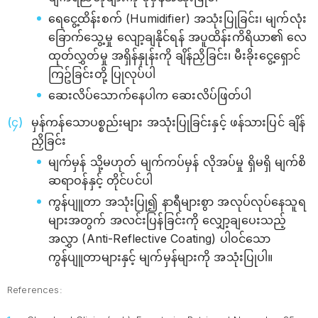
ရေငွေ့ထိန်းစက် (Humidifier) အသုံးပြုခြင်း၊ မျက်လုံး
ခြောက်သွေ့မှု လျော့ချနိုင်ရန် အပူထိန်းကိရိယာ၏ လေ
ထုတ်လွှတ်မှု အရှိန်နှုန်းကို ချိန်ညှိခြင်း၊ မီးခိုးငွေ့ရှောင်
ကြဥ်ခြင်းတို့ ပြုလုပ်ပါ
ဆေးလိပ်သောက်နေပါက ဆေးလိပ်ဖြတ်ပါ
မှန်ကန်သောပစ္စည်းများ အသုံးပြုခြင်းနှင့် ဖန်သားပြင် ချိန်
ညှိခြင်း
မျက်မှန် သို့မဟုတ် မျက်ကပ်မှန် လိုအပ်မှု ရှိမရှိ မျက်စိ
ဆရာဝန်နှင့် တိုင်ပင်ပါ
ကွန်ပျူတာ အသုံးပြု၍ နာရီများစွာ အလုပ်လုပ်နေသူရ
များအတွက် အလင်းပြန်ခြင်းကို လျှော့ချပေးသည့်
အလွှာ (Anti-Reflective Coating) ပါဝင်သော
ကွန်ပျူတာများနှင့် မျက်မှန်များကို အသုံးပြုပါ။
References: