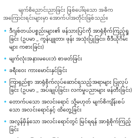
မျက်စိညောင်းညာခြင်း ဖြစ်ပေါ်ရသော အဓိက
အကြောင်းရင်းများမှာ အောက်ပါအတိုင်းဖြစ်သည်။
ဒီဂျစ်တယ်ပစ္စည်းများ၏ ဖန်သားပြင်ကို အာရုံစိုက်ကြည့်ရှု
ခြင်း (ဥပမာ _ ကွန်ပျူတာ၊ ဖုန်း အသုံးပြုခြင်း၊ ဗီဒီယိုဂိမ်း
များ ကစားခြင်း)
မျက်လုံးအနားမပေးဘဲ စာဖတ်ခြင်း
ခရီးဝေး ကားမောင်းနှင်ခြင်း
ကြာရှည်စွာ အာရုံစိုက်လုပ်ဆောင်ရသည့်အရာများ ပြုလုပ်
ခြင်း (ဥပမာ _ အပ်ချုပ်ခြင်း၊ လက်မှုပညာများ ဖန်တီးခြင်း)
တောက်ပသော အလင်း‌ရောင် သို့မဟုတ် မျက်စိကျိန်းစပ်
သော အလင်းရောင်နှင့် ထိတွေ့ခြင်း
အလွန်မှိန်သော အလင်းရောင်တွင် မြင်ရရန် အာရုံစိုက်ကြည့်
ခြင်း