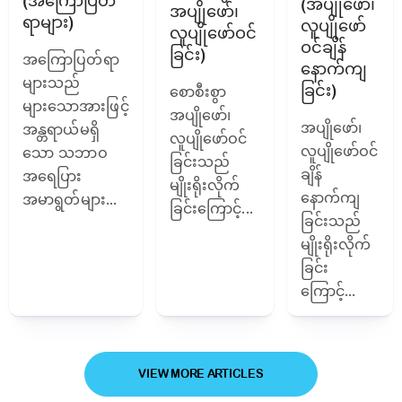
(အကြောပြတ်
(အပျိုဖော်၊
အပျိုဖော်၊
ရာများ)
လူပျိုဖော်
လူပျိုဖော်ဝင်
ဝင်ချိန်
ခြင်း)
အကြောပြတ်ရာ
နောက်ကျ
များသည်
ခြင်း)
စောစီးစွာ
များသောအားဖြင့်
အပျိုဖော်၊
အပျိုဖော်၊
အန္တရာယ်မရှိ
လူပျိုဖော်ဝင်
လူပျိုဖော်ဝင်
သော သဘာဝ
ခြင်းသည်
ချိန်
အရေပြား
မျိုးရိုးလိုက်
နောက်ကျ
အမာရွတ်များ...
ခြင်းကြောင့်...
ခြင်းသည်
မျိုးရိုးလိုက်
ခြင်း
ကြောင့်...
VIEW MORE ARTICLES