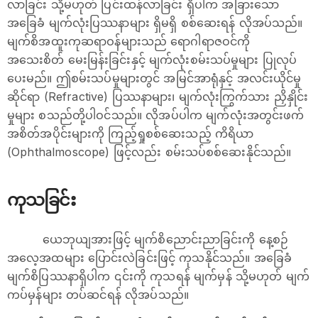
လာခြင်း သို့မဟုတ် ပြင်းထန်လာခြင်း ရှိပါက အခြားသော
အခြေခံ မျက်လုံးပြဿနာများ ရှိမရှိ စစ်ဆေးရန် လိုအပ်သည်။
မျက်စိအထူးကုဆရာဝန်များသည် ရောဂါရာဇဝင်ကို
အသေးစိတ် မေးမြန်းခြင်းနှင့် မျက်လုံးစမ်းသပ်မှုများ ပြုလုပ်
ပေးမည်။ ဤစမ်းသပ်မှုများတွင် အမြင်အာရုံနှင့် အလင်းယိုင်မှု
ဆိုင်ရာ (Refractive) ပြဿနာများ၊ မျက်လုံးကြွက်သား ညှိနှိုင်း
မှုများ စသည်တို့ပါဝင်သည်။ လိုအပ်ပါက မျက်လုံးအတွင်းဖက်
အစိတ်အပိုင်းများကို ကြည့်ရှုစစ်ဆေးသည့် ကိရိယာ
(Ophthalmoscope) ဖြင့်လည်း စမ်းသပ်စစ်ဆေးနိုင်သည်။
ကုသခြင်း
ယေဘုယျအားဖြင့် မျက်စိညောင်းညာခြင်းကို နေ့စဉ်
အလေ့အထများ ပြောင်းလဲခြင်းဖြင့် ကုသနိုင်သည်။ အခြေခံ
မျက်စိပြဿနာရှိပါက ၎င်းကို ကုသရန် မျက်မှန် သို့မဟုတ် မျက်
ကပ်မှန်များ တပ်ဆင်ရန် လိုအပ်သည်။