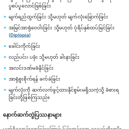
ပူစပ်ပူလောင်ဖြစ်ခြင်း
မျက်ရည်ထွက်ခြင်း သို့မဟုတ် မျက်လုံးခြောက်ခြင်း
အမြင်အာရုံဝေဝါးခြင်း သို့မဟုတ် ပုံရိပ်နှစ်ထပ်မြင်ခြင်း
(
Diplopia
)
ခေါင်းကိုက်ခြင်း
လည်ပင်း၊ ပခုံး သို့မဟုတ် ခါးနာခြင်း
အလင်းဒဏ်မခံနိုင်ခြင်း
အာရုံစူးစိုက်ရန် ခက်ခဲခြင်း
မျက်လုံးကို ဆက်လက်ဖွင့်ထားနိုင်စွမ်းမရှိသကဲ့သို့ ခံစားရ
ခြင်းတို့ဖြစ်ကြသည်။
နောက်ဆက်တွဲပြဿနာများ