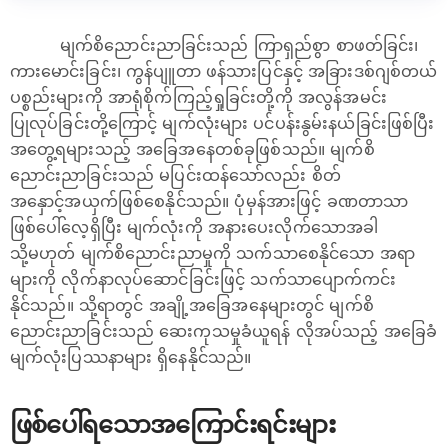
မျက်စိညောင်းညာခြင်းသည် ကြာရှည်စွာ စာဖတ်ခြင်း၊
ကားမောင်းခြင်း၊ ကွန်ပျူတာ ဖန်သားပြင်နှင့် အခြားဒစ်ဂျစ်တယ်
ပစ္စည်းများကို အာရုံစိုက်ကြည့်ရှုခြင်းတို့ကို အလွန်အမင်း
ပြုလုပ်ခြင်းတို့ကြောင့် မျက်လုံးများ ပင်ပန်းနွမ်းနယ်ခြင်းဖြစ်ပြီး
အတွေ့ရများသည့် အခြေအနေတစ်ခုဖြစ်သည်။ မျက်စိ
ညောင်းညာခြင်းသည် မပြင်းထန်သော်လည်း စိတ်
အနှောင့်အယှက်ဖြစ်စေနိုင်သည်။ ပုံမှန်အားဖြင့် ခဏတာသာ
ဖြစ်ပေါ်လေ့ရှိပြီး မျက်လုံးကို အနားပေးလိုက်သောအခါ
သို့မဟုတ် မျက်စိညောင်းညာမှုကို သက်သာစေနိုင်သော အရာ
များကို လိုက်နာလုပ်ဆောင်ခြင်းဖြင့် သက်သာ‌ပျောက်ကင်း
နိုင်သည်။ သို့ရာတွင် အချို့အခြေအနေများတွင် မျက်စိ
ညောင်းညာခြင်းသည် ဆေးကုသမှုခံယူရန် လိုအပ်သည့် အခြေခံ
မျက်လုံးပြဿနာများ ရှိနေနိုင်သည်။
ဖြစ်ပေါ်ရသောအကြောင်းရင်းများ