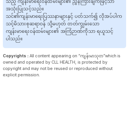
သည့် ကျန်းမာရေးဝန်ထမ်းများ၏ ညွှန်ကြားချက်ဖြင့်သာ
အသုံးပြုသင့်သည်။
သင်၏ကျန်းမာရေးပြဿနာများနှင့် ပတ်သက်၍ လိုအပ်ပါက
သင့်မိသားစုဆရာဝန် သို့မဟုတ် တတ်ကျွမ်းသော
ကျန်းမာရေးဝန်ထမ်းများ၏ အကြံဉာဏ်ကိုသာ ရယူသင့်
ပါသည်။
Copyrights :
All content appearing on “ကျန်းမာသုတ”which is
owned and operated by CLL HEALTH, is protected by
copyright and may not be reused or reproduced without
explicit permission.