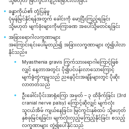
သို့မဟုတ် မြင်ကွင်းကျဉ်းမြောင်းလာခြင်း
ခန္ဓာကိုယ်၏ တုံ့ပြန်မှု
ပုံမှန်မြင်နိုင်ရန်အတွက် ခေါင်းကို မော့ပြီးကြည့်ရခြင်း
သို့မဟုတ် မျက်ခုံးများကိုမကြာခဏ အပေါ်သို့မတင်ရခြင်း
အခြားရောဂါလက္ခဏာများ
အကြောင်းရင်းပေါ်မူတည်၍ အခြားလက္ခဏာများ တွဲ၍ပါလာ
နိုင်သည်။
Myasthenia gravis ကြွက်သားရောဂါကြောင့်ဖြစ်
လျှင် နေ့တာအတွင်း ပို၍ပင်ပန်းလာသောကြောင့်
မျက်ခွံတွဲကျမှုသည် ညနေပိုင်းအချိန်များတွင် ပိုဆိုး
လာတတ်သည်
ဦးခေါင်းပိုင်းအာရုံကြော အမှတ် – ၃ ထိခိုက်ခြင်း (3rd
cranial nerve palsy) ကြောင့်ဆိုလျှင် မျက်လုံး
သူငယ်အိမ် ကျယ်နေခြင်း၊ မြင်ကွင်းနှစ်ထပ် သို့မဟုတ်
နှစ်ခုမြင်ရခြင်း၊ မျက်လုံးလှည့်မကြည့်နိုင်ခြင်း စသည့်
လက္ခဏာများ တွဲ၍ပေါ်နိုင်သည်