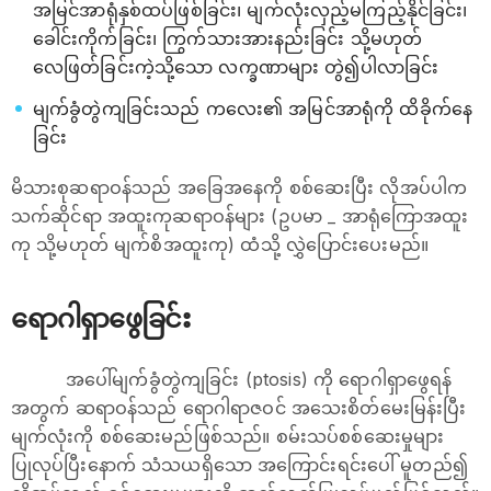
အမြင်အာရုံနှစ်ထပ်ဖြစ်ခြင်း၊ မျက်လုံးလှည့်မကြည့်နိုင်ခြင်း၊
ခေါင်းကိုက်ခြင်း၊ ကြွက်သားအားနည်းခြင်း သို့မဟုတ်
လေဖြတ်ခြင်းကဲ့သို့သော လက္ခဏာများ တွဲ၍ပါလာခြင်း
မျက်ခွံတွဲကျခြင်းသည် ကလေး၏ အမြင်အာရုံကို ထိခိုက်နေ
ခြင်း
မိသားစုဆရာဝန်သည် အခြေအနေကို စစ်ဆေးပြီး လိုအပ်ပါက
သက်ဆိုင်ရာ အထူးကုဆရာဝန်များ (ဥပမာ _ အာရုံကြောအထူး
ကု သို့မဟုတ် မျက်စိအထူးကု) ထံသို့ လွှဲပြောင်းပေးမည်။
ရောဂါရှာဖွေခြင်း
အပေါ်မျက်ခွံတွဲကျခြင်း (ptosis) ကို ရောဂါရှာဖွေရန်
အတွက် ဆရာဝန်သည် ရောဂါရာဇဝင် အသေးစိတ်မေးမြန်းပြီး
မျက်လုံးကို စစ်ဆေးမည်ဖြစ်သည်။ စမ်းသပ်စစ်ဆေးမှုများ
ပြုလုပ်ပြီးနောက် သံသယရှိသော အကြောင်းရင်းပေါ် မူတည်၍