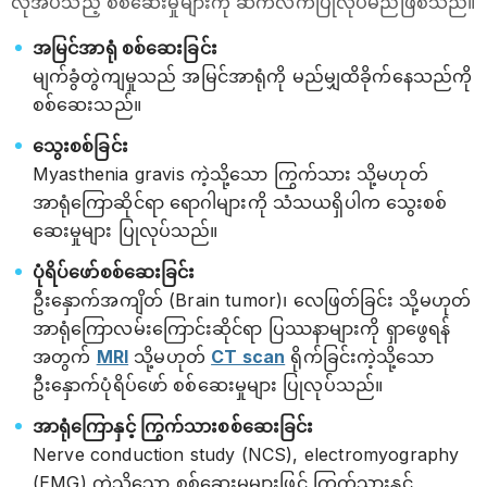
လိုအပ်သည့် စစ်ဆေးမှုများကို ဆက်လက်ပြုလုပ်မည်ဖြစ်သည်။
အမြင်အာရုံ စစ်ဆေးခြင်း
မျက်ခွံတွဲကျမှုသည် အမြင်အာရုံကို မည်မျှထိခိုက်နေသည်ကို
စစ်ဆေးသည်။
သွေးစစ်ခြင်း
Myasthenia gravis ကဲ့သို့သော ကြွက်သား သို့မဟုတ်
အာရုံကြောဆိုင်ရာ ရောဂါများကို သံသယရှိပါက သွေးစစ်
ဆေးမှုများ ပြုလုပ်သည်။
ပုံရိပ်ဖော်စစ်ဆေးခြင်း
ဦးနှောက်အကျိတ် (Brain tumor)၊ လေဖြတ်ခြင်း သို့မဟုတ်
အာရုံကြောလမ်းကြောင်းဆိုင်ရာ ပြဿနာများကို ရှာဖွေရန်
အတွက်
MRI
သို့မဟုတ်
CT scan
ရိုက်ခြင်းကဲ့သို့သော
ဦးနှောက်ပုံရိပ်ဖော် စစ်ဆေးမှုများ ပြုလုပ်သည်။
အာရုံကြောနှင့် ကြွက်သားစစ်ဆေးခြင်း
Nerve conduction study (NCS), electromyography
(EMG) ကဲ့သို့သော စစ်ဆေးမှုများဖြင့် ကြွက်သားနှင့်