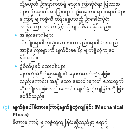
သို့မဟုတ် ဦးနှောက်ထဲရှိ သွေးကြောဆိုင်ရာ ပြဿနာ
များ၊ ဦးနှောက်အမြှေးရောင်၊ ဦးနှောက်ရောင်ရောဂါများ
ကြောင့် မျက်ခွံကို ထိန်းချုပ်သည့် ဦးခေါင်းပိုင်း
အာရုံကြော အမှတ် (၃) ကို ပျက်စီးစေနိုင်သည်။
အခြားရောဂါများ
ဆီးချိုရောဂါကဲ့သို့သော နာတာရှည်ရောဂါများသည်
အာရုံကြောများကို ပျက်စီးစေပြီး မျက်ခွံတွဲကျစေ
နိုင်သည်။
ခွဲစိတ်မှုနှင့် ဆေးဝါးများ
မျက်လုံးခွဲစိတ်မှုအချို့၏ နောက်ဆက်တွဲအဖြစ်
လည်းကောင်း၊ အချို့သော ဆေးဝါးများ၏ ဘေးထွက်
ဆိုးကျိုးအဖြစ်လည်းကောင်း မျက်ခွံတွဲကျခြင်းကို ဖြစ်
စေနိုင်သည်။
မျက်ခွံပေါ်ဖိအားကြောင့်မျက်ခွံတွဲကျခြင်း (Mechanical
Ptosis)
ဖိအားကြောင့် မျက်ခွံတွဲကျခြင်းဆိုသည်မှာ ရောဂါ