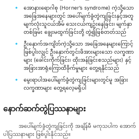
အောနားရောဂါစု (Horner’s syndrome) ကဲ့သို့သော
အခြေအနေများတွင် အပေါ်မျက်ခွံတွဲကျခြင်းနှင့်အတူ
မျက်လုံးသူငယ်အိမ် သေးငယ်ကျဥ်းနေခြင်း၊ မျက်နှာ
တစ်ခြမ်း ချွေးမထွက်ခြင်းတို့ တွဲ၍ဖြစ်တတ်သည်
ဦးနှောက်အကျိတ်ကဲ့သို့သော အခြေအနေများကြောင့်
ဖြစ်ပွါးလျှင် ဦးနှောက်တွင်းဖိအားများသော လက္ခဏာ
များ (ခေါင်းကိုက်ခြင်း၊ ထိုးအန်ခြင်းစသည်များ) နှင့်
အခြားအာရုံကြောထိခိုက်မှုများ တွေ့ရနိုင်သည်
မွေးရာပါအပေါ်မျက်ခွံတွဲကျခြင်းများတွင်မူ အခြား
လက္ခဏာများ တွေ့ရလေ့မရှိပါ
နောက်ဆက်တွဲပြဿနာများ
အပေါ်မျက်ခွံတွဲကျခြင်းကို အချိန်မီ မကုသပါက အောက်
ပါပြဿနာများ ဖြစ်ပွါးနိုင်သည်။