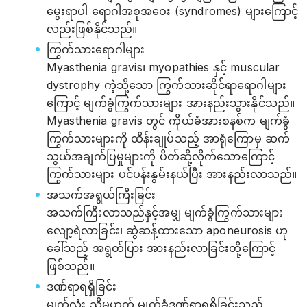
မွေးရာပါ ရောဂါအစုအဝေး (syndromes) များကြောင့်
လည်းဖြစ်နိုင်သည်။
ကြွက်သားရောဂါများ
Myasthenia gravis၊ myopathies နှင့် muscular
dystrophy ကဲ့သို့သော ကြွက်သားဆိုင်ရာရောဂါများ
ကြောင့် မျက်ခွံကြွက်သားများ အားနည်းသွားနိုင်သည်။
Myasthenia gravis တွင် ကိုယ်ခံအားစနစ်က မျက်ခွံ
ကြွက်သားများကို ထိန်းချုပ်သည့် အာရုံကြောမှ ဆက်
သွယ်အချက်ပြမှုများကို ပိတ်ဆို့လိုက်သောကြောင့်
ကြွက်သားများ ပင်ပန်းနွမ်းနယ်ပြီး အားနည်းလာသည်။
အသက်အရွယ်ကြီးခြင်း
အသက်ကြီးလာသည်နှင့်အမျှ မျက်ခွံကြွက်သားများ
လျော့ရဲလာခြင်း၊ ဆွဲဆန့်ထားသော aponeurosis ဟု
ခေါ်သည့် အရွတ်ပြား အားနည်းလာခြင်းတို့ကြောင့်
ဖြစ်သည်။
ဒဏ်ရာရရှိခြင်း
မျက်လုံး သို့မဟုတ် မျက်ခွံဒဏ်ရာရရှိခြင်းသည်