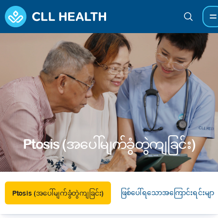
Ptosis (အပေါ်မျက်ခွံတွဲကျခြင်း)
ဖြစ်ပေါ်ရသောအကြောင်းရင်းများ
Ptosis (အပေါ်မျက်ခွံတွဲကျခြင်း)