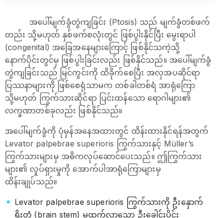
အပေါ်မျက်ခွံတွဲကျခြင်း (Ptosis) သည် မျက်ခွံတစ်ဖက်
တည်း သို့မဟုတ် နှစ်ဖက်စလုံးတွင် ဖြစ်ပွါးနိုင်ပြီး မွေးရာပါ
(congenital) အခြေအနေများကြောင့် ဖြစ်နိုင်သကဲ့သို့
နောက်ပိုင်းတွင်မှ ဖြစ်ပွါးခြင်းလည်း ဖြစ်နိုင်သည်။ အပေါ်မျက်ခွံ
တွဲကျခြင်းသည် မြင်ကွင်းကို ထိခိုက်စေပြီး အလှအပဆိုင်ရာ
ပြဿနာများကို ဖြစ်စေရုံသာမက တစ်ခါတစ်ရံ အာရုံကြော
သို့မဟုတ် ကြွက်သားဆိုင်ရာ ပြင်းထန်သော ရောဂါများ၏
လက္ခဏာတစ်ခုလည်း ဖြစ်နိုင်သည်။
အပေါ်မျက်ခွံကို ပုံမှန်အနေအထားတွင် ထိန်းထားနိုင်ရန်အတွက်
Levator palpebrae superioris ကြွက်သားနှင့် Müller’s
ကြွက်သားများမှ အဓိကလုပ်ဆောင်ပေးသည်။ ဤကြွက်သား
များ၏ လှုပ်ရှားမှုကို အောက်ပါအာရုံကြောများမှ
ထိန်းချုပ်သည်။
Levator palpebrae superioris ကြွက်သားကို ဦးနှောက်
ရိုးတံ (brain stem) မှထွက်လာသော ဦးခေါင်းပိုင်း