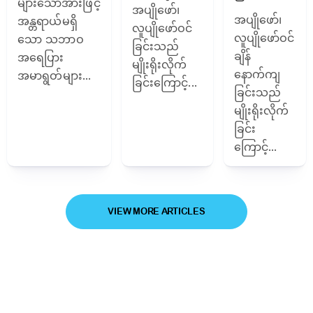
များသောအားဖြင့်
အပျိုဖော်၊
အပျိုဖော်၊
အန္တရာယ်မရှိ
လူပျိုဖော်ဝင်
လူပျိုဖော်ဝင်
သော သဘာဝ
ခြင်းသည်
ချိန်
အရေပြား
မျိုးရိုးလိုက်
နောက်ကျ
အမာရွတ်များ...
ခြင်းကြောင့်...
ခြင်းသည်
မျိုးရိုးလိုက်
ခြင်း
ကြောင့်...
VIEW MORE ARTICLES