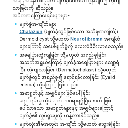
အခြေအနေတစ်ခုခုက မျက်ခွံပေါ်ဖိမိ၊ တွန်းချမိ၍ တွဲကျ
လာခြင်းကို ဆိုသည်။
အဓိကအကြောင်းရင်းများမှာ-
မျက်ခွံအကျိတ်များ
Chalazion
(မျက်ခွံတွင်ဖြစ်သော အဆီဖုအကျိတ်)၊
Dermoid cyst သို့မဟုတ်
Neurofibroma
အကျိတ်
များကြောင့် အပေါ်မျက်ခွံကို လေးလံဖိစီးလာစေသည်။
အရေပြားတွဲကျခြင်း သို့မဟုတ် အရည်စုခြင်း
အသက်အရွယ်ကြောင့် မျက်ခွံအရေပြားများ လျော့ရဲ
ပြီး တွဲကျလာခြင်း (Dermatochalasis) သို့မဟုတ်
မျက်ခွံတွင် အရည်စု၍ ရောင်ရမ်းလာခြင်း (Eyelid
edema) တို့ကြောင့် ဖြစ်သည်။
အမာရွတ်နှင့် အမျှင်များဖြစ်ပေါ်ခြင်း
ရောင်ရမ်းမှု သို့မဟုတ် ဒဏ်ရာရရှိပြီးနောက် ဖြစ်
ပေါ်လာသော အမာရွတ်များနှင့် အမျှင်များကြောင့်
မျက်ခွံ၏ လှုပ်ရှားမှုကို ဟန့်တားနိုင်သည်။
မျက်လုံးအိမ်အတွင်း အကျိတ် သို့မဟုတ် သွေးခဲခြင်း