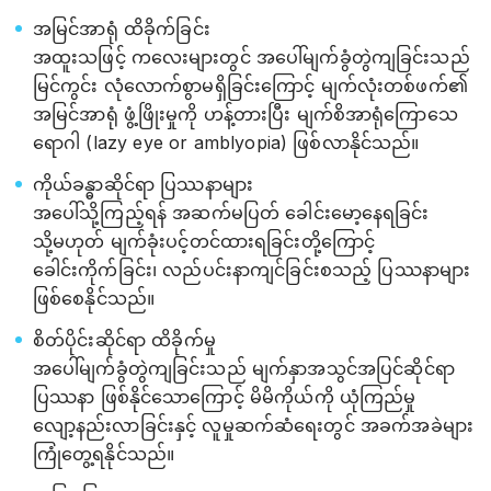
အမြင်အာရုံ ထိခိုက်ခြင်း
အထူးသဖြင့် ကလေးများတွင် အပေါ်မျက်ခွံတွဲကျခြင်းသည်
မြင်ကွင်း လုံလောက်စွာမရှိခြင်းကြောင့် မျက်လုံးတစ်ဖက်၏
အမြင်အာရုံ ဖွံ့ဖြိုးမှုကို ဟန့်တားပြီး မျက်စိအာရုံကြောသေ
ရောဂါ (lazy eye or amblyopia) ဖြစ်လာနိုင်သည်။
ကိုယ်ခန္ဓာဆိုင်ရာ ပြဿနာများ
အပေါ်သို့ကြည့်ရန် အဆက်မပြတ် ခေါင်းမော့နေရခြင်း
သို့မဟုတ် မျက်ခုံးပင့်တင်ထားရခြင်းတို့ကြောင့်
ခေါင်းကိုက်ခြင်း၊ လည်ပင်းနာကျင်ခြင်းစသည့် ပြဿနာများ
ဖြစ်စေနိုင်သည်။
စိတ်ပိုင်းဆိုင်ရာ ထိခိုက်မှု
အပေါ်မျက်ခွံတွဲကျခြင်းသည် မျက်နှာအသွင်အပြင်ဆိုင်ရာ
ပြဿနာ ဖြစ်နိုင်သောကြောင့် မိမိကိုယ်ကို ယုံကြည်မှု
လျော့နည်းလာခြင်းနှင့် လူမှုဆက်ဆံရေးတွင် အခက်အခဲများ
ကြုံတွေ့ရနိုင်သည်။