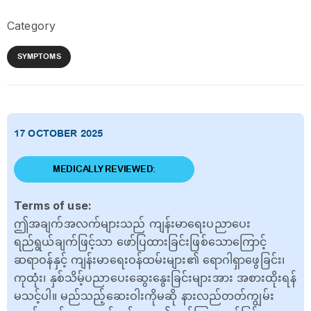
Category
SYMPTOMS
17 OCTOBER 2025
MEDICALLY REVIEWED:
Terms of use:
ဤအချက်အလက်များသည် ကျန်းမာရေးပညာပေး
ရည်ရွယ်ချက်ဖြင့်သာ ဖော်ပြထားခြင်းဖြစ်သောကြောင့်
ဆရာဝန်နှင့် ကျန်းမာရေးဝန်ထမ်းများ၏ ရောဂါရှာဖွေခြင်း၊
ကုထုံး၊ နှစ်သိမ့်ပညာပေးဆွေးနွေးခြင်းများအား အစားထိုးရန်
မသင့်ပါ။ မည်သည့်ဆေးဝါးကိုမဆို နားလည်တတ်ကျွမ်း