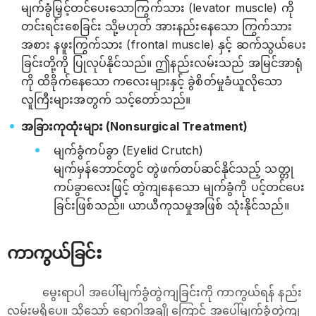
မျက်ခွံမြှင့်တင်ပေးသောကြွက်သား (levator muscle) ကို
တင်းရင်းစေခြင်း သို့မဟုတ် အားနည်းနေသော ကြွက်သား
အစား နဖူးကြွက်သား (frontal muscle) နှင့် ဆက်သွယ်ပေး
ခြင်းတို့ကို ပြုလုပ်နိုင်သည်။ ဤနည်းလမ်းသည် အမြင်အာရုံ
ကို ထိခိုက်နေသော ကလေးများနှင့် ခွဲစိတ်မှုခံယူလိုသော
လူကြီးများအတွက် သင့်တော်သည်။
အခြားကုထုံးများ (Nonsurgical Treatment)
မျက်ခွံကပ်ခွာ (Eyelid Crutch)
မျက်မှန်ဘောင်တွင် တွဲဖက်တပ်ဆင်နိုင်သည့် သတ္တု
ကပ်ခွာလေးဖြင့် တွဲကျနေသော မျက်ခွံကို ပင့်တင်ပေး
ခြင်းဖြစ်သည်။ ယာယီကုသမှုအဖြစ် သုံးနိုင်သည်။
ကာကွယ်ခြင်း
မွေးရာပါ အပေါ်မျက်ခွံတွဲကျခြင်းကို ကာကွယ်ရန် နည်း
လမ်းမရှိပေ။ သို့သော် ရောဂါအချို့ကြောင့် အပေါ်မျက်ခွံတွဲကျ