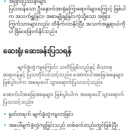
အခြားပြဿနာများ
ပြင်းထန်သော ဦးနှောက်အာရုံကြောရောဂါများကြောင့် ဖြစ်ပါ
က အသက်ရှူခြင်း၊ အစာမျိုချခြင်းကဲ့သို့သော အခြား
ကြွက်သားများလည်း ထိခိုက်လာနိုင်ပြီး အသက်အန္တရာယ်ကို
ပါ ခြိမ်းခြောက်နိုင်သည်။
ဆေးရုံ၊ ဆေးခန်းပြသရန်
မျက်ခွံတွဲကျကြောင်း သတိပြုမိသည်နှင့် မိသားစု
ဆရာဝန်နှင့် ပြသတိုင်ပင်သင့်သည်။ အောက်ပါအခြေအနေများ
ဖြစ်ပွါးပါက အရေးပေါ် သွားရောက်ပြသသင့်သည်။
အောက်ပါအခြေအနေများ ဖြစ်ပွါးပါက အရေးပေါ် သွားရောက်
ပြသသင့်သည်။
ရုတ်တရက် မျက်ခွံတွဲကျလာခြင်း
အပေါ်မျက်ခွံတွဲကျခြင်းသည် တစ်ဖက်တည်းတွင်ဖြစ်ပြီး