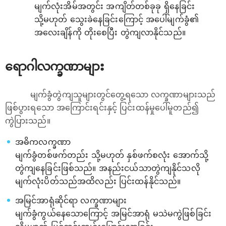
မျက်လုံးအိမ်အတွင်း အကျိတ်တစ်ခုခု ရှိနေခြင်း
သို့မဟုတ် သွေးခဲနေခြင်းကြောင့် အပေါ်မျက်ခွံ၏
အလေးချိန်ကို တိုးစေပြီး တွဲကျလာနိုင်သည်။
ရောဂါလက္ခဏာများ
မျက်ခွံတွဲကျသူများတွင်တွေ့ရသော လက္ခဏာများသည်
ဖြစ်ပွားရသော အကြောင်းရင်းနှင့် ပြင်းထန်မှုပေါ်မူတည်၍
ကွဲပြားသည်။
အဓိကလက္ခဏာ
မျက်ခွံတစ်ဖက်တည်း သို့မဟုတ် နှစ်ဖက်စလုံး အောက်သို့
တွဲကျနေခြင်းဖြစ်သည်။ အနည်းငယ်သာတွဲကျနိုင်သလို
မျက်လုံးပိတ်သည်အထိလည်း ပြင်းထန်နိုင်သည်။
အမြင်အာရုံဆိုင်ရာ လက္ခဏာများ
မျက်ခွံကွယ်နေသောကြောင့် အမြင်အာရုံ မသဲမကွဲဖြစ်ခြင်း