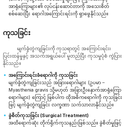
အာရုံကြောများ၏ လုပ်ငန်းဆောင်တာကို အသေးစိတ်
စစ်ဆေးပြီး ရောဂါအကြောင်းရင်းကို ရှာဖွေနိုင်သည်။
ကုသခြင်း
မျက်ခွံတွဲကျခြင်းကို ကုသရာတွင် အကြောင်းရင်း၊
ပြင်းထန်မှုနှင့် အသက်အရွယ်ပေါ် မူတည်ပြီး ကုသမှုပုံစံ ကွဲပြား
နိုင်သည်။
အကြောင်းရင်းခံရောဂါကို ကုသခြင်း
မျက်ခွံတွဲကျခြင်းသည် အခြားရောဂါများ (ဥပမာ –
Myasthenia gravis သို့မဟုတ် အခြားဦးနှောက်အာရုံကြော
ရောဂါများ) ကြောင့် ဖြစ်ပါက ထိုအဓိကရောဂါကို ကုသခြင်း
ဖြင့် မျက်ခွံတွဲကျခြင်း လက္ခဏာ သက်သာလာနိုင်သည်။
ခွဲစိတ်ကုသခြင်း (Surgical Treatment)
အထိရောက်ဆုံး တိုက်ရိုက်ကုသနည်းဖြစ်သည်။ ခွဲစိတ်မှုဖြင့်