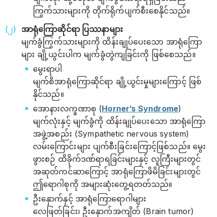
ကြွက်သားများကို တိုက်ရိုက်ပျက်စီးစေနိုင်သည်။
အာရုံကြောဆိုင်ရာ ပြဿနာများ
မျက်ခွံကြွက်သားများကို ထိန်းချုပ်ပေးသော အာရုံကြော
များ ချို့ယွင်းပါက မျက်ခွံတွဲကျခြင်းကို ဖြစ်စေသည်။
မွေးရာပါ
မျက်စိအာရုံကြောဆိုင်ရာ ချို့ယွင်းမှုများကြောင့် ဖြစ်
နိုင်သည်။
အောနားလက္ခဏာစု (
Horner’s Syndrome
)
မျက်လုံးနှင့် မျက်ခွံကို ထိန်းချုပ်ပေးသော အာရုံကြော
အဖွဲ့အစည်း (Sympathetic nervous system)
လမ်းကြောင်းများ ပျက်စီးခြင်းကြောင့်ဖြစ်သည်။ မွေး
ဖွားစဉ် ထိခိုက်ဒဏ်ရာရခြင်းများနှင့် လူကြီးများတွင်
အဆုတ်ကင်ဆာကြောင့် အာရုံကြောဖိမိခြင်းများတွင်
ဤရောဂါစုကို အများဆုံးတွေ့ရတတ်သည်။
ဦးနှောက်နှင့် အာရုံကြောရောဂါများ
လေဖြတ်ခြင်း၊ ဦးနှောက်အကျိတ် (Brain tumor)