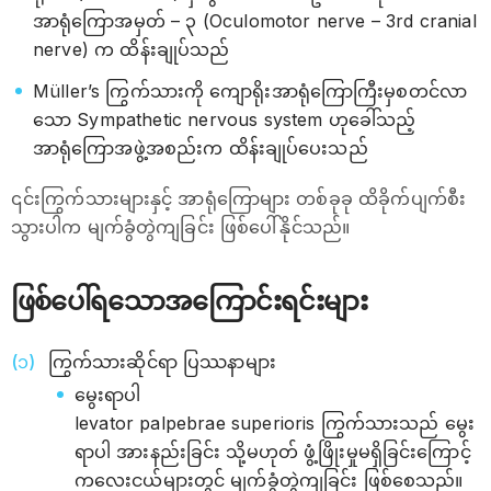
အာရုံကြောအမှတ် – ၃ (Oculomotor nerve – 3rd cranial
nerve) က ထိန်းချုပ်သည်
Müller’s ကြွက်သားကို ကျောရိုးအာရုံကြောကြီးမှစတင်လာ
သော Sympathetic nervous system ဟုခေါ်သည့်
အာရုံကြောအဖွဲ့အစည်းက ထိန်းချုပ်ပေးသည်
၎င်းကြွက်သားများနှင့် အာရုံကြောများ တစ်ခုခု ထိခိုက်ပျက်စီး
သွားပါက မျက်ခွံတွဲကျခြင်း ဖြစ်ပေါ်နိုင်သည်။
ဖြစ်ပေါ်ရသောအကြောင်းရင်းများ
ကြွက်သားဆိုင်ရာ ပြဿနာများ
မွေးရာပါ
levator palpebrae superioris ကြွက်သားသည် မွေး
ရာပါ အားနည်းခြင်း သို့မဟုတ် ဖွံ့ဖြိုးမှုမရှိခြင်းကြောင့်
ကလေးငယ်များတွင် မျက်ခွံတွဲကျခြင်း ဖြစ်စေသည်။