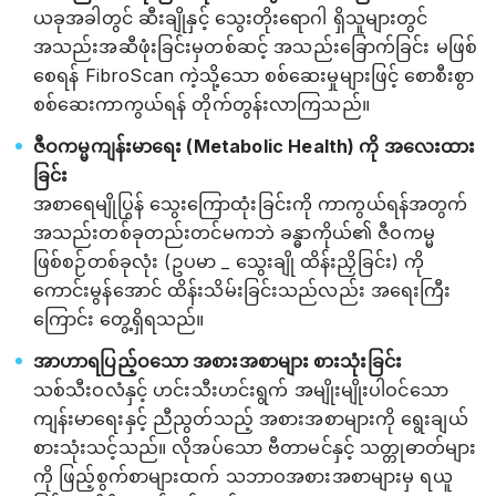
ယခုအခါတွင် ဆီးချိုနှင့် သွေးတိုးရောဂါ ရှိသူများတွင်
အသည်းအဆီဖုံးခြင်းမှတစ်ဆင့် အသည်းခြောက်ခြင်း မဖြစ်
စေရန် FibroScan ကဲ့သို့သော စစ်ဆေးမှုများဖြင့် စောစီးစွာ
စစ်ဆေးကာကွယ်ရန် တိုက်တွန်းလာကြသည်။
ဇီဝကမ္မကျန်းမာရေး (Metabolic Health) ကို အလေးထား
ခြင်း
အစာရေမျိုပြွန် သွေးကြောထုံးခြင်းကို ကာကွယ်ရန်အတွက်
အသည်းတစ်ခုတည်းတင်မကဘဲ ခန္ဓာကိုယ်၏ ဇီဝကမ္မ
ဖြစ်စဉ်တစ်ခုလုံး (ဥပမာ _ သွေးချို ထိန်းညှိခြင်း) ကို
ကောင်းမွန်အောင် ထိန်းသိမ်းခြင်းသည်လည်း အရေးကြီး
ကြောင်း တွေ့ရှိရသည်။
အာဟာရပြည့်ဝသော အစားအစာများ စားသုံးခြင်း
သစ်သီးဝလံနှင့် ဟင်းသီးဟင်းရွက် အမျိုးမျိုးပါဝင်သော
ကျန်းမာရေးနှင့် ညီညွတ်သည့် အစားအစာများကို ရွေးချယ်
စားသုံးသင့်သည်။ လိုအပ်သော ဗီတာမင်နှင့် သတ္တုဓာတ်များ
ကို ဖြည့်စွက်စာများထက် သဘာဝအစားအစာများမှ ရယူ