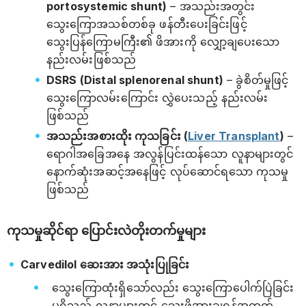
portosystemic shunt)
– အသည်းအတွင်း
သွေးကြောအသစ်တစ်ခု ဖန်တီးပေးခြင်းဖြင့်
သွေးပြန်ကြောမကြီး၏ ဖိအားကို လျှော့ချပေးသော
နည်းလမ်းဖြစ်သည်
DSRS (Distal splenorenal shunt)
– ခွဲစိတ်မှုဖြင့်
သွေးကြောလမ်းကြောင်း လွှဲပေးသည့် နည်းလမ်း
ဖြစ်သည်
အသည်းအစားထိုး ကုသခြင်း (
Liver Transplant
)
–
ရောဂါအခြေအနေ အလွန်ပြင်းထန်သော လူနာများတွင်
နောက်ဆုံးအဆင့်အနေဖြင့် လုပ်ဆောင်ရသော ကုသမှု
ဖြစ်သည်
ကုသမှုဆိုင်ရာ ပြောင်းလဲတိုးတက်မှုများ
Carvedilol ဆေးအား အသုံးပြုခြင်း
သွေးကြောထုံးရှိသော်လည်း သွေးကြောပေါက်ပြဲခြင်း
မရှိသည့် လူနာများတွင် သွေးဖိအားချရန်အတွက်