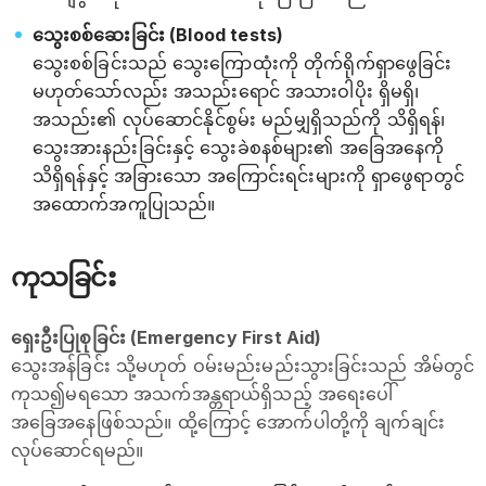
သွေးစစ်ဆေးခြင်း (Blood tests)
သွေးစစ်ခြင်းသည် သွေးကြောထုံးကို တိုက်ရိုက်ရှာဖွေခြင်း
မဟုတ်သော်လည်း အသည်းရောင် အသားဝါပိုး ရှိမရှိ၊
အသည်း၏ လုပ်ဆောင်နိုင်စွမ်း မည်မျှရှိသည်ကို သိရှိရန်၊
သွေးအားနည်းခြင်းနှင့် သွေးခဲစနစ်များ၏ အခြေအနေကို
သိရှိရန်နှင့် အခြားသော အကြောင်းရင်းများကို ရှာဖွေရာတွင်
အထောက်အကူပြုသည်။
ကုသခြင်း
ရှေးဦးပြုစုခြင်း (Emergency First Aid)
သွေးအန်ခြင်း သို့မဟုတ် ဝမ်းမည်းမည်းသွားခြင်းသည် အိမ်တွင်
ကုသ၍မရသော အသက်အန္တရာယ်ရှိသည့် အရေးပေါ်
အခြေအနေဖြစ်သည်။ ထို့ကြောင့် အောက်ပါတို့ကို ချက်ချင်း
လုပ်ဆောင်ရမည်။