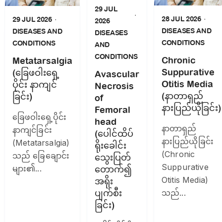
29 JUL
28 JUL 2026
29 JUL 2026
2026
DISEASES AND
DISEASES AND
DISEASES
CONDITIONS
CONDITIONS
AND
CONDITIONS
Chronic
Metatarsalgia
Suppurative
(ခြေဖဝါးရှေ့
Avascular
Otitis Media
ပိုင်း နာကျင်
Necrosis
(နာတာရှည်
ခြင်း)
of
နားပြည်ယိုခြင်း)
Femoral
ခြေဖဝါးရှေ့ပိုင်း
head
နာတာရှည်
နာကျင်ခြင်း
(ပေါင်ထိပ်
နားပြည်ယိုခြင်း
(Metatarsalgia)
ရိုးခေါင်း
(Chronic
သည် ခြေချောင်း
သွေးပြတ်
Suppurative
များ၏...
တောက်၍
Otitis Media)
အရိုး
ပျက်စီး
သည်...
ခြင်း)