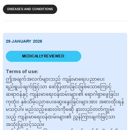
DISEASES AND CONDITIONS
29 JANUARY 2026
MEDICALLY REVIEWED:
Terms of use:
ဤအချက်အလက်များသည် ကျန်းမာရေးပညာပေး
ရည်ရွယ်ချက်ဖြင့်သာ ဖော်ပြထားခြင်းဖြစ်သောကြောင့်
ဆရာဝန်နှင့် ကျန်းမာရေးဝန်ထမ်းများ၏ ရောဂါရှာဖွေခြင်း၊
ကုထုံး၊ နှစ်သိမ့်ပညာပေးဆွေးနွေးခြင်းများအား အစားထိုးရန်
မသင့်ပါ။ မည်သည့်ဆေးဝါးကိုမဆို နားလည်တတ်ကျွမ်း
သည့် ကျန်းမာရေးဝန်ထမ်းများ၏ ညွှန်ကြားချက်ဖြင့်သာ
အသုံးပြုသင့်သည်။