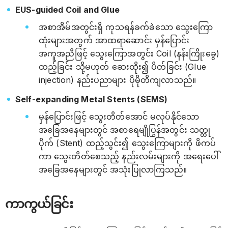
EUS-guided Coil and Glue
အစာအိမ်အတွင်းရှိ ကုသရန်ခက်ခဲသော သွေးကြော
ထုံးများအတွက် အာထရာဆောင်း မှန်ပြောင်း
အကူအညီဖြင့် သွေးကြောအတွင်း Coil (နန်းကြိုးခွေ)
ထည့်ခြင်း သို့မဟုတ် ဆေးထိုး၍ ပိတ်ခြင်း (Glue
injection) နည်းပညာများ ပိုမိုတိကျလာသည်။
Self-expanding Metal Stents (SEMS)
မှန်ပြောင်းဖြင့် သွေးတိတ်အောင် မလုပ်နိုင်သော
အခြေအနေများတွင် အစာရေမျိုပြွန်အတွင်း သတ္တု
ပိုက် (Stent) ထည့်သွင်း၍ သွေးကြောများကို ဖိကပ်
ကာ သွေးတိတ်စေသည့် နည်းလမ်းများကို အရေးပေါ်
အခြေအနေများတွင် အသုံးပြုလာကြသည်။
ကာကွယ်ခြင်း