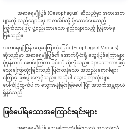
အစာရေမျိုပြွန် (Oesophagus) ဆိုသည်မှာ အစားအစာ
များကို လည်ချောင်းမှ အစာအိမ်သို့ ပို့ဆောင်ပေးသည့်
ကြွက်သားဖြင့် ဖွဲ့စည်းထားသော ရှည်လျားသည့် ပြွန်တစ်ခု
ဖြစ်သည်။
အစာရေမျိုပြွန် သွေးကြောထုံးခြင်း (Esophageal Varices)
ဆိုသည်မှာ အစာရေမျိုပြွန်၏ အောက်ပိုင်းရှိ သွေးပြန်ကြောများ
ပုံမှန်ထက် ဖောင်းကြွလာခြင်းကို ဆိုလိုသည်။ များသောအားဖြင့်
သွေးကြောထုံးခြင်းသည် ပြင်းထန်သော အသည်းရောဂါများ
ကြောင့် ဖြစ်ပွါးလေ့ရှိသည်။ အဆိုပါ သွေးကြောထုံးများ
ပေါက်ပြဲထွက်ပါက သွေးအန်ခြင်းဖြစ်ပေါ်ပြီး အသက်အန္တရာယ်
ရှိနိုင်သည်။
ဖြစ်ပေါ်ရသောအကြောင်းရင်းများ
အစာရေမျိုပြွန် သွေးကြောထုံးခြင်းသည် အသည်းသို့