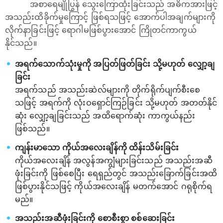
အစာရေမျိုပြွန် သွေးကြောထုံးခြင်းသည် အဓိကအားဖြင့်
အသည်းထိခိုက်မှုကြောင့် ဖြစ်ရသဖြင့် အောက်ပါအချက်များကို
လိုက်နာခြင်းဖြင့် ရောဂါမဖြစ်ပွားအောင် ကြိုတင်ကာကွယ်
နိုင်သည်။
အရက်သောက်သုံးမှုကို အပြတ်ဖြတ်ခြင်း သို့မဟုတ် လျှော့ချ
ခြင်း
အရက်သည် အသည်းဆဲလ်များကို တိုက်ရိုက်ပျက်စီးစေ
သဖြင့် အရက်ကို လုံးဝရှောင်ကြဉ်ခြင်း သို့မဟုတ် အတတ်နိုင်
ဆုံး လျှော့ချခြင်းသည် အထိရောက်ဆုံး ကာကွယ်နည်း
ဖြစ်သည်။
ကျန်းမာသော ကိုယ်အလေးချိန်ကို ထိန်းသိမ်းခြင်း
ကိုယ်အလေးချိန် အလွန်အကျွံများခြင်းသည် အသည်းအဆီ
ဖုံးခြင်းကို ဖြစ်စေပြီး ရေရှည်တွင် အသည်းခြောက်ခြင်းအထိ
ဖြစ်ပွားနိုင်သဖြင့် ကိုယ်အလေးချိန် မတက်အောင် ဂရုစိုက်ရ
မည်။
အသည်းအဆီဖုံးခြင်းကို စောစီးစွာ စစ်ဆေးခြင်း