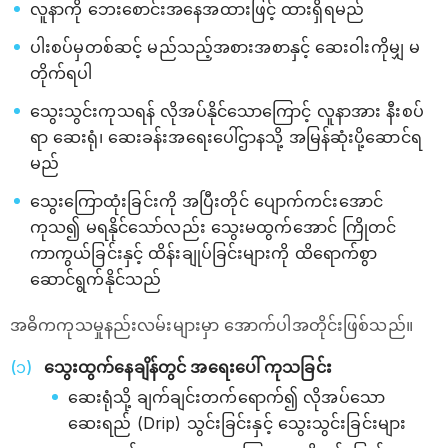
လူနာကို ဘေးစောင်းအနေအထားဖြင့် ထားရှိရမည်
ပါးစပ်မှတစ်ဆင့် မည်သည့်အစားအစာနှင့် ဆေးဝါးကိုမျှ မ
တိုက်ရပါ
သွေးသွင်းကုသရန် လိုအပ်နိုင်သောကြောင့် လူနာအား နီးစပ်
ရာ ဆေးရုံ၊ ဆေးခန်းအရေးပေါ်ဌာနသို့ အမြန်ဆုံးပို့ဆောင်ရ
မည်
သွေးကြောထုံးခြင်းကို အပြီးတိုင် ပျောက်ကင်းအောင်
ကုသ၍ မရနိုင်သော်လည်း သွေးမထွက်အောင် ကြိုတင်
ကာကွယ်ခြင်းနှင့် ထိန်းချုပ်ခြင်းများကို ထိရောက်စွာ
ဆောင်ရွက်နိုင်သည်
အဓိကကုသမှုနည်းလမ်းများမှာ အောက်ပါအတိုင်းဖြစ်သည်။
သွေးထွက်နေချိန်တွင် အရေးပေါ် ကုသခြင်း
ဆေးရုံသို့ ချက်ချင်းတက်ရောက်၍ လိုအပ်သော
ဆေးရည် (Drip) သွင်းခြင်းနှင့် သွေးသွင်းခြင်းများ