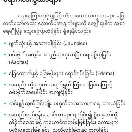
သွေးကြောထုံးရုံမျှဖြင့် သိသာသော လက္ခဏာများ မပြ
တတ်သော်လည်း အောက်ပါအချက်များကို တွေ့ရှိရပါက အစာ
ရေမျိုပြွန် သွေးကြောထုံးခြင်း ရှိနေနိုင်သည်။
မျက်လုံးနှင့် အသားဝါခြင်း (Jaundice)
ဝမ်းဗိုက်အတွင်း အရည်များစုလာပြီး ရေဖျဉ်းစွဲခြင်း
(Ascites)
ခြေထောက်နှင့် ခြေဖမိုးများ ရောင်ရမ်းခြင်း (Edema)
အသည်း သို့မဟုတ် သရက်ရွက် ကြီးလာခြင်းကြောင့်
ဝမ်းဗိုက်အပေါ်ပိုင်း နာကျင်ခြင်း
အင်ပျဉ်ထွက်ခြင်းမျိုး မဟုတ်ဘဲ အသားအရေ ယားယံခြင်း
အသည်းလုပ်ငန်းဆောင်တာများ ပျက်စီး၍ ဦးနှောက်ကို
ထိခိုက်စေသဖြင့် ကယောင်ကတမ်းဖြစ်ခြင်း၊ စကားများ
ဗလုံးဗထွေးဖြစ်ခြင်း၊ သတိလစ်ခြင်းနှင့် တက်ခြင်း