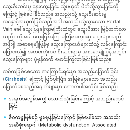
သွေးစီးဆင်းမှု နှေးကွေးခြင်း သို့မဟုတ် ပိတ်ဆို့သွားခြင်းတို့
ကြောင့် ဖြစ်ပေါ်နိုင်သည်။ အသည်းသို့ သွေးစီးဆင်းမှု
အနှောင့်အယှက်ဖြစ်သည့်အခါ အသည်းသို့သွားသော Portal
Vein ခေါ် သွေးပြန်ကြောမကြီးထဲတွင် သွေးဖိအား မြင့်တက်လာ
သည်။ ထိုအခါ သွေးပြန်ကြောမကြီးအတွင်းမှ သွေးများသည်
အနီးရှိ အစာရေမျိုပြွန်မှ သွေးကြောငယ်များထဲသို့ လမ်းကြောင်း
ပြောင်းလဲ၍ အတင်းတိုးဝင် စီးဆင်းရာမှ အစာရေမျိုပြွန်အတွင်း
သွေးကြောများ ပုံမှန်ထက် ဖောင်းကြွလာခြင်းဖြစ်သည်။
အဓိကဖြစ်စေသော အကြောင်းရင်းမှာ အသည်းခြောက်ခြင်း
(
Cirrhosis
) ကြောင့် ဖြစ်ပွါးပြီး၊ အဖြစ်များသော အသည်း
ခြောက်စေသည့်အချက်များမှာ အောက်ပါအတိုင်းဖြစ်သည်။
အရက်အလွန်အကျွံ သောက်သုံးခြင်းကြောင့် အသည်းရောင်
ခြင်း
ဇီဝကမ္မဖြစ်စဥ် မူမမှန်ခြင်းကြောင့် ဖြစ်ပေါ်သော အသည်း
အဆီဖုံးရောဂါ (Metabolic dysfunction–Associated