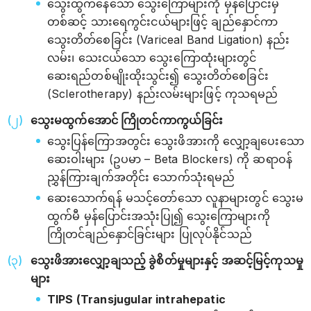
သွေးထွက်နေသော သွေးကြောများကို မှန်ပြောင်းမှ
တစ်ဆင့် သားရေကွင်းငယ်များဖြင့် ချည်နှောင်ကာ
သွေးတိတ်စေခြင်း (Variceal Band Ligation) နည်း
လမ်း၊ သေးငယ်သော သွေးကြောထုံးများတွင်
ဆေးရည်တစ်မျိုးထိုးသွင်း၍ သွေးတိတ်စေခြင်း
(Sclerotherapy) နည်းလမ်းများဖြင့် ကုသရမည်
သွေးမထွက်အောင် ကြိုတင်ကာကွယ်ခြင်း
သွေးပြန်ကြောအတွင်း သွေးဖိအားကို လျှော့ချပေးသော
ဆေးဝါးများ (ဥပမာ – Beta Blockers) ကို ဆရာဝန်
ညွှန်ကြားချက်အတိုင်း သောက်သုံးရမည်
ဆေးသောက်ရန် မသင့်တော်သော လူနာများတွင် သွေးမ
ထွက်မီ မှန်ပြောင်းအသုံးပြု၍ သွေးကြောများကို
ကြိုတင်ချည်နှောင်ခြင်းများ ပြုလုပ်နိုင်သည်
သွေးဖိအားလျှော့ချသည့် ခွဲစိတ်မှုများနှင့် အဆင့်မြင့်ကုသမှု
များ
TIPS (Transjugular intrahepatic