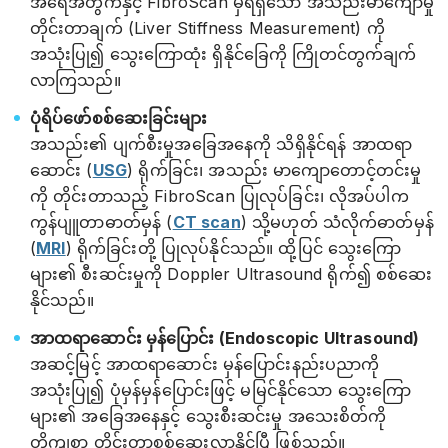
အရေအတွက်နှင့် FibroScan မှရရှိသော အသည်းမာကျောမှု
တိုင်းတာချက် (Liver Stiffness Measurement) ကို
အသုံးပြု၍ သွေးကြောထုံး ရှိနိုင်ခြေကို ကြိုတင်တွက်ချက်
လာကြသည်။
ပုံရိပ်ဖော်စစ်ဆေးခြင်းများ
အသည်း၏ ပျက်စီးမှုအခြေအနေကို သိရှိနိုင်ရန် အာထရာ
ဆောင်း (
USG
) ရိုက်ခြင်း၊ အသည်း မာကျောတောင့်တင်းမှု
ကို တိုင်းတာသည့် FibroScan ပြုလုပ်ခြင်း၊ လိုအပ်ပါက
ကွန်ပျူတာဓာတ်မှန် (
CT scan
) သို့မဟုတ် သံလိုက်ဓာတ်မှန်
(
MRI
) ရိုက်ခြင်းတို့ ပြုလုပ်နိုင်သည်။ ထို့ပြင် သွေးကြော
များ၏ စီးဆင်းမှုကို Doppler Ultrasound ရိုက်၍ စစ်ဆေး
နိုင်သည်။
အာထရာဆောင်း မှန်ပြောင်း (Endoscopic Ultrasound)
အဆင့်မြင့် အာထရာဆောင်း မှန်ပြောင်းနည်းပညာကို
အသုံးပြု၍ ပုံမှန်မှန်ပြောင်းဖြင့် မမြင်နိုင်သော သွေးကြော
များ၏ အခြေအနေနှင့် သွေးစီးဆင်းမှု အသေးစိတ်ကို
တိကျစွာ တိုင်းတာစစ်ဆေးလာနိုင်ပြီ ဖြစ်သည်။