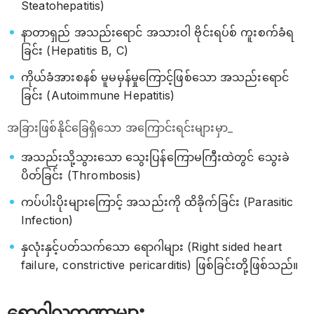
Steatohepatitis)
နာတာရှည် အသည်းရောင် အသားဝါ ဗိုင်းရပ်စ် ကူးစက်ခံရ
ခြင်း (Hepatitis B, C)
ကိုယ်ခံအားစနစ် မူမမှန်မှုကြောင့်ဖြစ်သော အသည်းရောင်
ခြင်း (Autoimmune Hepatitis)
အခြားဖြစ်နိုင်ခြေရှိသော အကြောင်းရင်းများမှာ_
အသည်းသို့သွားသော သွေးပြန်ကြောမကြီးထဲတွင် သွေးခဲ
ပိတ်ခြင်း (Thrombosis)
ကပ်ပါးပိုးများကြောင့် အသည်းကို ထိခိုက်ခြင်း (Parasitic
Infection)
နှလုံးနှင့်ပတ်သက်သော ရောဂါများ (Right sided heart
failure, constrictive pericarditis) ဖြစ်ခြင်းတို့ဖြစ်သည်။
ရောဂါလက္ခဏာများ