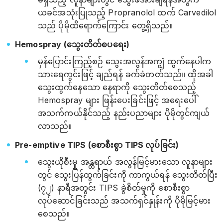
ယခင်အသုံးပြုသည့် Propranolol ထက် Carvedilol
သည် ပိုမိုထိရောက်ကြောင်း တွေ့ရှိသည်။
Hemospray (သွေးတိတ်စပရေး)
မှန်ပြောင်းကြည့်စဉ် သွေးအလွန်အကျွံ ထွက်နေပါက
သားရေကွင်းဖြင့် ချည်ရန် ခက်ခဲတတ်သည်။ ထိုအခါ
သွေးထွက်နေသော နေရာကို သွေးတိတ်စေသည့်
Hemospray များ ဖြန်းပေးခြင်းဖြင့် အရေးပေါ်
အသက်ကယ်နိုင်သည့် နည်းပညာများ ပိုမိုတွင်ကျယ်
လာသည်။
Pre-emptive TIPS (စောစီးစွာ TIPS လုပ်ခြင်း)
သွေးယိုစီးမှု အန္တရာယ် အလွန်မြင့်မားသော လူနာများ
တွင် သွေးပြန်ထွက်ခြင်းကို ကာကွယ်ရန် သွေးတိတ်ပြီး
(၇၂) နာရီအတွင်း TIPS ခွဲစိတ်မှုကို စောစီးစွာ
လုပ်ဆောင်ခြင်းသည် အသက်ရှင်နှုန်းကို ပိုမိုမြင့်မား
စေသည်။