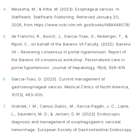
Meseeha, M., & Attia, M. (2023).
Esophageal varices
. In
StatPearls. StatPearls Publishing. Retrieved January 20,
2026, from https://www.ncbi.nlm.nih.gov/books/NBK448078/
de Franchis, R., Bosch, J., Garcia-Tsao, G., Reiberger, T., &
Ripoll, C., on behalf of the Baveno VII Faculty. (2022). Baveno
VII – Renewing consensus in portal hypertension: Report of
the Baveno VII consensus workshop: Personalized care in
portal hypertension.
Journal of Hepatology, 76
(4), 959–974.
Garcia-Tsao, G. (2023). Current management of
gastroesophageal varices.
Medical Clinics of North America,
107
(3), 493–505.
Gralnek, I. M., Camus Duboc, M., Garcia-Pagán, J. C., Laine,
L., Saunders, M. D., & Jensen, D. M. (2022). Endoscopic
diagnosis and management of esophagogastric variceal
hemorrhage: European Society of Gastrointestinal Endoscopy