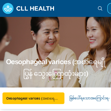
Oesophageal varices (အစာရေမျို
ပြွန် သွေးကြောထုံးများ)
ဖြစ်ပေါ်ရသောအကြောင်းရင်
Oesophageal varices (အစာရေမျိုပြွန် သွေးကြောထုံးများ)