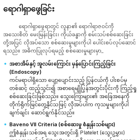
ရောဂါရှာဖွေခြင်း
ရောဂါရှာဖွေရာတွင် လူနာ၏ ရောဂါရာဇဝင်ကို
အသေးစိတ် မေးမြန်းခြင်း၊ ကိုယ်ခန္ဓာကို စမ်းသပ်စစ်ဆေးခြင်း
တို့အပြင် လိုအပ်သော စစ်ဆေးမှုများကိုပါ ပေါင်းစပ်လုပ်ဆောင်
ရသည်။ အဓိကပြုလုပ်ရမည့် စစ်ဆေးမှုများမှာ_
အစာအိမ်နှင့် အူလမ်းကြောင်း မှန်ပြောင်းကြည့်ခြင်း
(Endoscopy)
ကင်မရာပါရှိသော ပျော့ပျောင်းသည့် ပြွန်ငယ်ကို ပါးစပ်မှ
တစ်ဆင့် ထည့်သွင်း၍ အစာရေမျိုပြွန်အတွင်းပိုင်းကို ကြည့်ရှု
စစ်ဆေးခြင်းဖြစ်သည်။ သွေးကြောများ၏ အခြေအနေကို
တိုက်ရိုက်မြင်တွေ့နိုင်သဖြင့် လိုအပ်ပါက ကုသမှုများကိုပါ
ချက်ချင်း ဆောင်ရွက်နိုင်သည်။
Baveno VII Criteria (စစ်ဆေးမှု စံနှုန်းသစ်များ)
ဤစံနှုန်းသစ်အရ သွေးအတွင်းရှိ Platelet (သွေးဥမွှား)