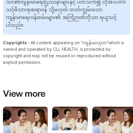
သင်၏ကျန်းမာရေးပြဿနာများနှင့် ပတ်သက်၍ လိုအပ်ပါက
သင့်မိသားစုဆရာဝန် သို့မဟုတ် တတ်ကျွမ်းသော
ကျန်းမာရေးဝန်ထမ်းများ၏ အကြံဉာဏ်ကိုသာ ရယူသင့်
ပါသည်။
Copyrights :
All content appearing on “ကျန်းမာသုတ”which is
owned and operated by CLL HEALTH, is protected by
copyright and may not be reused or reproduced without
explicit permission.
View more