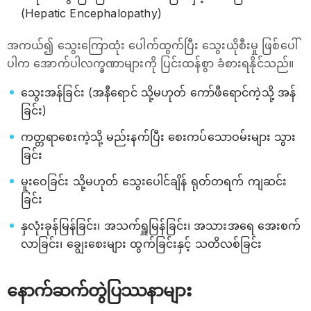
(Hepatic Encephalopathy)
အကယ်၍ သွေးကြောထုံး ပေါက်ထွက်ပြီး သွေးယိုစီးမှု ဖြစ်ပေါ်
ပါက အောက်ပါလက္ခဏာများကို ပြင်းထန်စွာ ခံစားရနိုင်သည်။
သွေးအန်ခြင်း (အနီရောင် သို့မဟုတ် ကော်ဖီရောင်ကဲ့သို့ အန်
ခြင်း)
ကတ္တရာစေးကဲ့သို့ မည်းနက်ပြီး စေးကပ်သောဝမ်းများ သွား
ခြင်း
မူးဝေခြင်း သို့မဟုတ် သွေးပေါင်ချိန် ရုတ်တရက် ကျဆင်း
ခြင်း
နှလုံးခုန်မြန်ခြင်း၊ အသက်ရှူမြန်ခြင်း၊ အသားအရေ အေးစက်
လာခြင်း၊ ချွေးစေးများ ထွက်ခြင်းနှင့် သတိလစ်ခြင်း
နောက်ဆက်တွဲပြဿနာများ