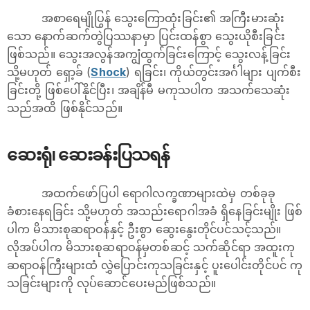
အစာရေမျိုပြွန် သွေးကြောထုံးခြင်း၏ အကြီးမားဆုံး
သော နောက်ဆက်တွဲပြဿနာမှာ ပြင်းထန်စွာ သွေးယိုစီးခြင်း
ဖြစ်သည်။ သွေးအလွန်အကျွံထွက်ခြင်းကြောင့် သွေးလန့်ခြင်း
သို့မဟုတ် ရှော့ခ် (
Shock
) ရခြင်း၊ ကိုယ်တွင်းအင်္ဂါများ ပျက်စီး
ခြင်းတို့ ဖြစ်ပေါ်နိုင်ပြီး၊ အချိန်မီ မကုသပါက အသက်သေဆုံး
သည်အထိ ဖြစ်နိုင်သည်။
ဆေးရုံ၊ ဆေးခန်းပြသရန်
အထက်ဖော်ပြပါ ရောဂါလက္ခဏာများထဲမှ တစ်ခုခု
ခံစားနေရခြင်း သို့မဟုတ် အသည်းရောဂါအခံ ရှိနေခြင်းမျိုး ဖြစ်
ပါက မိသားစုဆရာဝန်နှင့် ဦးစွာ ဆွေးနွေးတိုင်ပင်သင့်သည်။
လိုအပ်ပါက မိသားစုဆရာဝန်မှတစ်ဆင့် သက်ဆိုင်ရာ အထူးကု
ဆရာဝန်ကြီးများထံ လွှဲပြောင်းကုသခြင်းနှင့် ပူးပေါင်းတိုင်ပင် ကု
သခြင်းများကို လုပ်ဆောင်ပေးမည်ဖြစ်သည်။