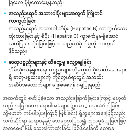
ခြင်းက ပိုမိုကောင်းမွန်သည်။
အသည်းရောင် အသားဝါပိုးများအတွက် ကြိုတင်
ကာကွယ်ခြင်း
အသည်းရောင် အသားဝါ ဘီပိုး (Hepatitis B) ကာကွယ်ဆေး
ထိုးထားခြင်းနှင့် စီပိုး (Hepatitis C) ကူးစက်မှုမရှိအောင်
သတိပြုနေထိုင်ခြင်းဖြင့် အသည်းထိခိုက်မှုကို ကာကွယ်
နိုင်သည်။
ဓာတုပစ္စည်းများနှင့် ထိတွေ့မှု လျှော့ချခြင်း
အိမ်သုံးသန့်ရှင်းရေး ပစ္စည်းများ သို့မဟုတ် ပိုးသတ်ဆေးများ
ရှိ ဓာတုပစ္စည်းများကို ကိုင်တွယ်ရာတွင် အသည်း
အဆိပ်အတောက်များ မဖြစ်စေရန် ဂရုပြုရမည်။
အထက်တွင် ဖော်ပြခဲ့သော အသည်းခြောက်ခြင်းကြောင့် မဟုတ်
သည့် အခြားသော ရောဂါအခံများ (ဥပမာ _ သွေးခဲပိတ်ခြင်း
သို့မဟုတ် ကပ်ပါးပိုးကြောင့် ဖြစ်ခြင်း) ရှိသူများအနေဖြင့်လည်း
သက်ဆိုင်ရာ ဆရာဝန်နှင့် သေချာစွာပြသ၍ ကုသမှုခံယူခြင်းဖြင့်
အစာရေမျိုပြွန် သွေးကြောထုံးခြင်း ဖြစ်နိုင်ခြေကို လျှော့ချ