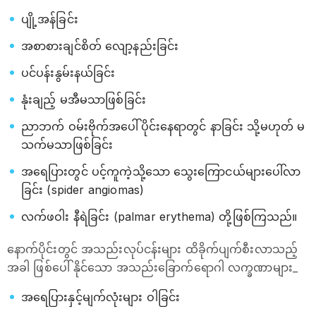
ပျို့အန်ခြင်း
အစာစားချင်စိတ် လျော့နည်းခြင်း
ပင်ပန်းနွမ်းနယ်ခြင်း
နုံးချည့် မအီမသာဖြစ်ခြင်း
ညာဘက် ဝမ်းဗိုက်အပေါ်ပိုင်းနေရာတွင် နာခြင်း သို့မဟုတ် မ
သက်မသာဖြစ်ခြင်း
အရေပြားတွင် ပင့်ကူကဲ့သို့သော သွေးကြောငယ်များပေါ်လာ
ခြင်း (spider angiomas)
လက်ဖဝါး နီရဲခြင်း (palmar erythema) တို့ဖြစ်ကြသည်။
နောက်ပိုင်းတွင် အသည်းလုပ်ငန်းများ ထိခိုက်ပျက်စီးလာသည့်
အခါ ဖြစ်ပေါ် နိုင်သော အသည်းခြောက်ရောဂါ လက္ခဏာများ_
အရေပြားနှင့်မျက်လုံးများ ဝါခြင်း