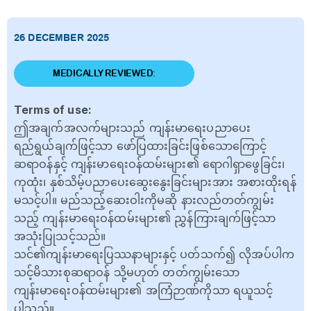
26 DECEMBER 2025
MEDICALLY REVIEWED:
Terms of use:
ဤအချက်အလက်များသည် ကျန်းမာရေးပညာပေး
ရည်ရွယ်ချက်ဖြင့်သာ ဖော်ပြထားခြင်းဖြစ်သောကြောင့်
ဆရာဝန်နှင့် ကျန်းမာရေးဝန်ထမ်းများ၏ ရောဂါရှာဖွေခြင်း၊
ကုထုံး၊ နှစ်သိမ့်ပညာပေးဆွေးနွေးခြင်းများအား အစားထိုးရန်
မသင့်ပါ။ မည်သည့်ဆေးဝါးကိုမဆို နားလည်တတ်ကျွမ်း
သည့် ကျန်းမာရေးဝန်ထမ်းများ၏ ညွှန်ကြားချက်ဖြင့်သာ
အသုံးပြုသင့်သည်။
သင်၏ကျန်းမာရေးပြဿနာများနှင့် ပတ်သက်၍ လိုအပ်ပါက
သင့်မိသားစုဆရာဝန် သို့မဟုတ် တတ်ကျွမ်းသော
ကျန်းမာရေးဝန်ထမ်းများ၏ အကြံဉာဏ်ကိုသာ ရယူသင့်
ပါသည်။