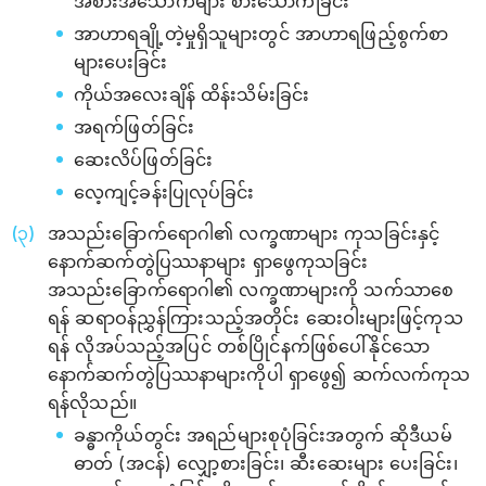
အစားအသောက်များ စားသောက်ခြင်း
အာဟာရချို့တဲ့မှုရှိသူများတွင် အာဟာရဖြည့်စွက်စာ
များပေးခြင်း
ကိုယ်အလေးချိန် ထိန်းသိမ်းခြင်း
အရက်ဖြတ်ခြင်း
ဆေးလိပ်ဖြတ်ခြင်း
လေ့ကျင့်ခန်းပြုလုပ်ခြင်း
အသည်းခြောက်ရောဂါ၏ လက္ခဏာများ ကုသခြင်းနှင့်
နောက်ဆက်တွဲပြဿနာများ ရှာဖွေကုသခြင်း
အသည်းခြောက်ရောဂါ၏ လက္ခဏာများကို သက်သာစေ
ရန် ‌ဆရာဝန်ညွှန်ကြားသည့်အတိုင်း ဆေးဝါးများဖြင့်ကုသ
ရန် လိုအပ်သည့်အပြင် တစ်ပြိုင်နက်ဖြစ်ပေါ်နိုင်သော
နောက်ဆက်တွဲပြဿနာများကိုပါ ရှာဖွေ၍ ဆက်လက်ကုသ
ရန်လိုသည်။
ခန္ဓာကိုယ်တွင်း အရည်များစုပုံခြင်းအတွက် ဆိုဒီယမ်
ဓာတ် (အငန်) လျှော့စားခြင်း၊ ဆီးဆေးများ ပေးခြင်း၊