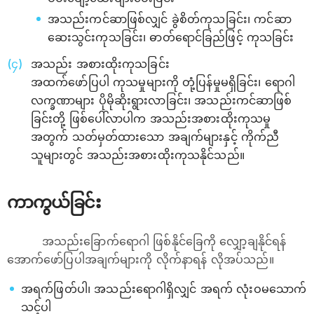
အသည်းကင်ဆာဖြစ်လျှင် ခွဲစိတ်ကုသခြင်း၊ ကင်ဆာ
ဆေးသွင်းကုသခြင်း၊ ဓာတ်ရောင်ခြည်ဖြင့် ကုသခြင်း
အသည်း အစားထိုးကုသခြင်း
အထက်ဖော်ပြပါ ကုသမှုများကို တုံ့ပြန်မှုမရှိခြင်း၊ ရောဂါ
လက္ခဏာများ ပိုမိုဆိုးရွားလာခြင်း၊ အသည်းကင်ဆာဖြစ်
ခြင်းတို့ ဖြစ်ပေါ်လာပါက အသည်းအစားထိုးကုသမှု
အတွက် သတ်မှတ်ထားသော အချက်များနှင့် ကိုက်ညီ
သူများတွင် အသည်းအစားထိုးကုသနိုင်သည်။
ကာကွယ်ခြင်း
အသည်းခြောက်ရောဂါ ဖြစ်နိုင်ခြေကို လျှော့ချနိုင်ရန်
အောက်ဖော်ပြပါအချက်များကို လိုက်နာရန် လိုအပ်သည်။
အရက်ဖြတ်ပါ၊ အသည်းရောဂါရှိလျှင် အရက် လုံးဝမသောက်
သင့်ပါ