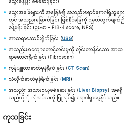
သွေးခဲနှုန်း စစ်ဆေးခြင်း)
သွေးအဖြေများကို အခြေခံ၍ အသည်းရောင်ရောဂါရှိသူများ
တွင် အသည်းခြောက်ခြင်း ဖြစ်နိုင်ခြေကို ရမှတ်တွက်ချက်၍
ခန့်မှန်းခြင်း (ဥပမာ – FIB-4 score, NFS)
အာထရာဆောင်းရိုက်ခြင်း (
USG
)
အသည်းမာကျောတောင့်တင်းမှုကို တိုင်းတာနိုင်သော အာထ
ရာဆောင်းရိုက်ခြင်း (Fibroscan)
ကွန်ပျူတာဓာတ်မှန်ရိုက်ခြင်း (
CT Scan
)
သံလိုက်ဓာတ်မှန်ရိုက်ခြင်း (
MRI
)
အသည်း အသားစယူစစ်ဆေးခြင်း (
Liver Biopsy
) အစရှိ
သည်တို့ကို လိုအပ်သလို ပြုလုပ်၍ ရောဂါရှာဖွေနိုင်သည်။
ကုသခြင်း