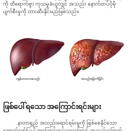
ကို ထိရောက်စွာ ကုသမှုခံယူလျှင် အသည်း နောက်ထပ်ပိုမို
ပျက်စီးမှုကို တားဆီးနိုင်မည်ဖြစ်သည်။
ဖြစ်ပေါ် ရသော အကြောင်းရင်းများ
နာတာရှည် အသည်းရောင်ရမ်းမှုကို ဖြစ်စေနိုင်သော
အောက်ဖော်ပြပါ အကြောင်းရင်းများကြောင့် အသည်းခြောက်