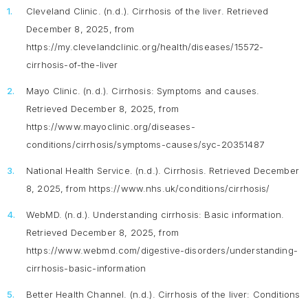
Cleveland Clinic. (n.d.).
Cirrhosis of the liver
. Retrieved
December 8, 2025, from
https://my.clevelandclinic.org/health/diseases/15572-
cirrhosis-of-the-liver
Mayo Clinic. (n.d.).
Cirrhosis: Symptoms and causes
.
Retrieved December 8, 2025, from
https://www.mayoclinic.org/diseases-
conditions/cirrhosis/symptoms-causes/syc-20351487
National Health Service. (n.d.).
Cirrhosis
. Retrieved December
8, 2025, from https://www.nhs.uk/conditions/cirrhosis/
WebMD. (n.d.).
Understanding cirrhosis: Basic information
.
Retrieved December 8, 2025, from
https://www.webmd.com/digestive-disorders/understanding-
cirrhosis-basic-information
Better Health Channel. (n.d.).
Cirrhosis of the liver: Conditions