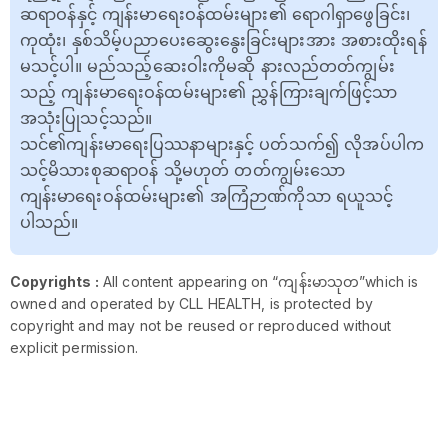
ဆရာဝန်နှင့် ကျန်းမာရေးဝန်ထမ်းများ၏ ရောဂါရှာဖွေခြင်း၊
ကုထုံး၊ နှစ်သိမ့်ပညာပေးဆွေးနွေးခြင်းများအား အစားထိုးရန်
မသင့်ပါ။ မည်သည့်ဆေးဝါးကိုမဆို နားလည်တတ်ကျွမ်း
သည့် ကျန်းမာရေးဝန်ထမ်းများ၏ ညွှန်ကြားချက်ဖြင့်သာ
အသုံးပြုသင့်သည်။
သင်၏ကျန်းမာရေးပြဿနာများနှင့် ပတ်သက်၍ လိုအပ်ပါက
သင့်မိသားစုဆရာဝန် သို့မဟုတ် တတ်ကျွမ်းသော
ကျန်းမာရေးဝန်ထမ်းများ၏ အကြံဉာဏ်ကိုသာ ရယူသင့်
ပါသည်။
Copyrights :
All content appearing on “ကျန်းမာသုတ”which is
owned and operated by CLL HEALTH, is protected by
copyright and may not be reused or reproduced without
explicit permission.