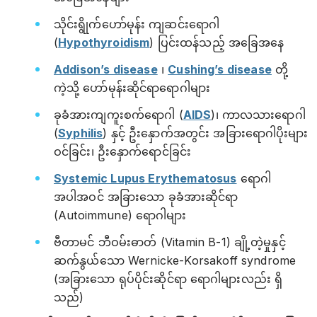
သိုင်းရွိုက်ဟော်မုန်း ကျဆင်းရောဂါ
(
Hypothyroidism
) ပြင်းထန်သည့် အခြေအနေ
Addison’s disease
၊
Cushing’s disease
တို့
ကဲ့သို့ ဟော်မုန်းဆိုင်ရာရောဂါများ
ခုခံအားကျကူးစက်ရောဂါ (
AIDS
)၊ ကာလသားရောဂါ
(
Syphilis
) နှင့် ဦးနှောက်အတွင်း အခြားရောဂါပိုးများ
ဝင်ခြင်း၊ ဦးနှောက်ရောင်ခြင်း
Systemic Lupus Erythematosus
ရောဂါ
အပါအဝင် အခြားသော ခုခံအားဆိုင်ရာ
(Autoimmune) ရောဂါများ
ဗီတာမင် ဘီဝမ်းဓာတ် (Vitamin B-1) ချို့တဲ့မှုနှင့်
ဆက်နွယ်သော Wernicke-Korsakoff syndrome
(အခြားသော ရုပ်ပိုင်းဆိုင်ရာ ရောဂါများလည်း ရှိ
သည်)