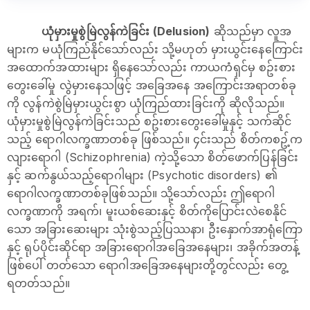
ယုံမှားမှုစွဲမြဲလွန်ကဲခြင်း (Delusion)
ဆိုသည်မှာ လူအ
များက မယုံကြည်နိုင်သော်လည်း သို့မဟုတ် မှားယွင်းနေကြောင်း
အထောက်အထားများ ရှိနေသော်လည်း ကာယကံရှင်မှ စဥ်းစား
တွေးခေါ်မှု လွဲမှားနေသဖြင့် အခြေအနေ အကြောင်းအရာတစ်ခု
ကို လွန်ကဲစွဲမြဲမှားယွင်းစွာ ယုံကြည်ထားခြင်းကို ဆိုလိုသည်။
ယုံမှားမှုစွဲမြဲလွန်ကဲခြင်းသည် စဥ်းစားတွေးခေါ်မှုနှင့် သက်ဆိုင်
သည့် ရောဂါလက္ခဏာတစ်ခု ဖြစ်သည်။ ၄င်းသည် စိတ်ကစဥ့်က
လျားရောဂါ (Schizophrenia) ကဲ့သို့သော စိတ်ဖောက်ပြန်ခြင်း
နှင့် ဆက်နွယ်သည့်ရောဂါများ (Psychotic disorders) ၏
ရောဂါလက္ခဏာတစ်ခုဖြစ်သည်။ သို့သော်လည်း ဤရောဂါ
လက္ခဏာကို အရက်၊ မူးယစ်ဆေးနှင့် စိတ်ကိုပြောင်းလဲစေနိုင်
သော အခြားဆေးများ သုံးစွဲသည့်ပြဿနာ၊ ဦးနှောက်အာရုံကြော
နှင့် ရုပ်ပိုင်းဆိုင်ရာ အခြားရောဂါအခြေအနေများ၊ အခိုက်အတန့်
ဖြစ်ပေါ် တတ်သော ရောဂါအခြေအနေများတို့တွင်လည်း တွေ့
ရတတ်သည်။