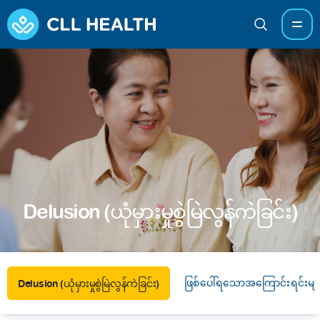
Delusion (ယုံမှားမှုစွဲမြဲလွန်ကဲခြင်း)
ဖြစ်ပေါ်ရသောအကြောင်းရင်းမျ
Delusion (ယုံမှားမှုစွဲမြဲလွန်ကဲခြင်း)