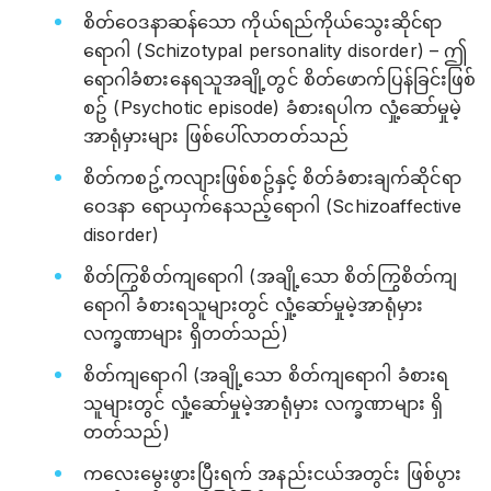
စိတ်ဝေဒနာဆန်သော ကိုယ်ရည်ကိုယ်သွေးဆိုင်ရာ
ရောဂါ (Schizotypal personality disorder) – ဤ
ရောဂါခံစားနေရသူအချို့တွင် စိတ်ဖောက်ပြန်ခြင်းဖြစ်
စဥ် (Psychotic episode) ခံစားရပါက လှုံ့ဆော်မှုမဲ့
အာရုံမှားများ ဖြစ်ပေါ်လာတတ်သည်
စိတ်ကစဥ့်ကလျားဖြစ်စဥ်နှင့် စိတ်ခံစားချက်ဆိုင်ရာ
ဝေဒနာ ရောယှက်နေသည့်ရောဂါ (Schizoaffective
disorder)
စိတ်ကြွစိတ်ကျရောဂါ (အချို့သော စိတ်ကြွစိတ်ကျ
ရောဂါ ခံစားရသူများတွင် လှုံ့ဆော်မှုမဲ့အာရုံမှား
လက္ခဏာများ ရှိတတ်သည်)
စိတ်ကျရောဂါ (အချို့သော စိတ်ကျရောဂါ ခံစားရ
သူများတွင် လှုံ့ဆော်မှုမဲ့အာရုံမှား လက္ခဏာများ ရှိ
တတ်သည်)
ကလေးမွေးဖွားပြီးရက် အနည်းငယ်အတွင်း ဖြစ်ပွား