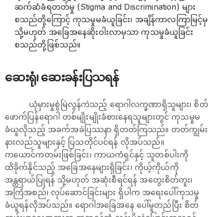
ဆက်ဆံခံရတတ်မှု (Stigma and Discrimination) များ
စသည်တို့ကြောင့် ကုသမှုမခံယူခြင်း၊ အချိန်ကာလကြာမြင့်မှ
သို့မဟုတ် အခြေအနေဆိုးဝါးလာမှသာ ကုသမှုခံယူခြင်း
စသည်တို့ဖြစ်သည်။
ဆေးရုံ၊ ဆေးခန်းပြသရန်
ယုံမှားမှုစွဲမြဲလွန်ကဲသည့် ရောဂါလက္ခဏာရှိသူများ၊ စိတ်
ဖောက်ပြန်ရောဂါ တစ်မျိုးမျိုးခံစားနေရသူများတွင် ကုသမှုမ
ခံယူလိုသည့် အခက်အခဲပြဿနာ ရှိတတ်ကြသည်။ တတ်ကျွမ်း
နားလည်သူများနှင့် ပြသတိုင်ပင်ရန် လိုအပ်သည်။
ကယောင်ကတမ်းဖြစ်ခြင်း၊ ကာယကံရှင်နှင့် သူတစ်ပါးကို
ထိခိုက်နိုင်သည့် အခြေအနေများရှိခြင်း၊ ကိုယ့်ကိုယ်ကို
အန္တရာယ်ပြုရန် သို့မဟုတ် အဆုံးစီရင်ရန် အတွေးစိတ်ကူး၊
အကြံအစည်၊ လုပ်ဆောင်ခြင်းများ ရှိပါက အရေးပေါ်ကုသမှု
ခံယူရန်လိုအပ်သည်။ ရောဂါအခြေအနေ ပေါ်မူတည်ပြီး စိတ်