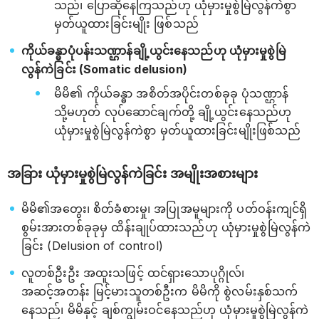
သည်၊ ပြောဆိုနေကြသည်ဟု ယုံမှားမှုစွဲမြဲလွန်ကဲစွာ
မှတ်ယူထားခြင်းမျိုး ဖြစ်သည်
ကိုယ်ခန္ဓာပုံပန်းသဏ္ဌာန်ချို့ယွင်းနေသည်ဟု ယုံမှားမှုစွဲမြဲ
လွန်ကဲခြင်း (Somatic delusion)
မိမိ၏ ကိုယ်ခန္ဓာ အစိတ်အပိုင်းတစ်ခုခု ပုံသဏ္ဌာန်
သို့မဟုတ် လုပ်ဆောင်ချက်တို့ ချို့ယွင်းနေသည်ဟု
ယုံမှားမှုစွဲမြဲလွန်ကဲစွာ မှတ်ယူထားခြင်းမျိုးဖြစ်သည်
အခြား ယုံမှားမှုစွဲမြဲလွန်ကဲခြင်း အမျိုးအစားများ
မိမိ၏အတွေး၊ စိတ်ခံစားမှု၊ အပြုအမူများကို ပတ်ဝန်းကျင်ရှိ
စွမ်းအားတစ်ခုခုမှ ထိန်းချုပ်ထားသည်ဟု ယုံမှားမှုစွဲမြဲလွန်ကဲ
ခြင်း (Delusion of control)
လူတစ်ဦးဦး အထူးသဖြင့် ထင်ရှားသောပုဂ္ဂိုလ်၊
အဆင့်အတန်း မြင့်မားသူတစ်ဦးက မိမိကို စွဲလမ်းနှစ်သက်
နေသည်၊ မိမိနှင့် ချစ်ကျွမ်းဝင်နေသည်ဟု ယုံမှားမှုစွဲမြဲလွန်ကဲ