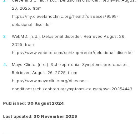
Cleveland Clinic. (n.d.).
Delusional disorder
. Retrieved August
26, 2025, from
https://my.clevelandclinic.org/health/diseases/9599-
delusional-disorder
WebMD. (n.d.).
Delusional disorder
. Retrieved August 26,
2025, from
https://www.webmd.com/schizophrenia/delusional-disorder
Mayo Clinic. (n.d.).
Schizophrenia: Symptoms and causes
.
Retrieved August 26, 2025, from
https://www.mayoclinic.org/diseases-
conditions/schizophrenia/symptoms-causes/syc-20354443
Published:
30 August 2024
Last updated:
30 November 2025