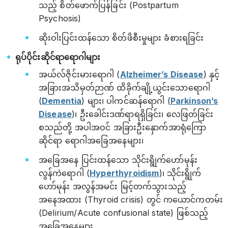
သည့် စိတ်ဖောက်ပြန်ခြင်း (Postpartum
Psychosis)
ဆိုးဝါးပြင်းထန်သော စိတ်ဖိစီးမှုများ ခံစားရခြင်း
ရုပ်ပိုင်းဆိုင်ရာရောဂါများ
အယ်လ်ဇိုင်းမားရောဂါ (
Alzheimer’s Disease
) နှင့်
အခြားအသိမှတ်ဉာဏ် ထိခိုက်ချို့ယွင်းသောရောဂါ
(
Dementia
) များ၊ ပါကင်ဆန်ရောဂါ (
Parkinson’s
Disease
)၊ ဦးခေါင်းဒဏ်ရာရရှိခြင်း၊ လေဖြတ်ခြင်း
စသည်တို့ အပါအဝင် အခြားဦးနှောက်အာရုံကြော
ဆိုင်ရာ ရောဂါအခြေအနေများ၊
အခြေအနေ ပြင်းထန်သော သိုင်းရွိုက်ဟော်မုန်း
လွန်ကဲရောဂါ (
Hyperthyroidism
)၊ သိုင်းရွိုက်
ဟော်မုန်း အလွန်အမင်း မြင့်တက်သွားသည့်
အနေအထား (Thyroid crisis) တွင် ကယောင်ကတမ်း
(Delirium/Acute confusional state) ဖြစ်သည့်
အခြေအနေများ