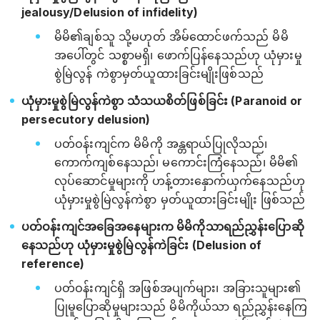
jealousy/Delusion of infidelity)
မိမိ၏ချစ်သူ သို့မဟုတ် အိမ်ထောင်ဖက်သည် မိမိ
အပေါ်တွင် သစ္စာမရှိ၊ ဖောက်ပြန်နေသည်ဟု ယုံမှားမှု
စွဲမြဲလွန် ကဲစွာမှတ်ယူထားခြင်းမျိုးဖြစ်သည်
ယုံမှားမှုစွဲမြဲလွန်ကဲစွာ သံသယစိတ်ဖြစ်ခြင်း (Paranoid or
persecutory delusion)
ပတ်ဝန်းကျင်က မိမိကို အန္တရာယ်ပြုလိုသည်၊
ကောက်ကျစ်နေသည်၊ မကောင်းကြံနေသည်၊ မိမိ၏
လုပ်ဆောင်မှုများကို ဟန့်တားနှောက်ယှက်နေသည်ဟု
ယုံမှားမှုစွဲမြဲလွန်ကဲစွာ မှတ်ယူထားခြင်းမျိုး ဖြစ်သည်
ပတ်ဝန်းကျင်အခြေအနေများက မိမိကိုသာရည်ညွှန်းပြောဆို
နေသည်ဟု ယုံမှားမှုစွဲမြဲလွန်ကဲခြင်း (Delusion of
reference)
ပတ်ဝန်းကျင်ရှိ အဖြစ်အပျက်များ၊ အခြားသူများ၏
ပြုမူပြောဆိုမှုများသည် မိမိကိုယ်သာ ရည်ညွှန်းနေကြ