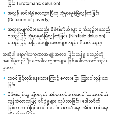
ခြင်း (Erotomanic delusion)
အလွန် ဆင်းရဲမွဲတေသွားပြီဟု ယုံမှားမှုစွဲမြဲလွန်ကဲခြင်း
(Delusion of poverty)
အရာရာပျက်စီးနေသည်၊ မိမိ၏ကိုယ်ခန္ဓာ ပျက်သုဥ်းနေသည်
စသည်ဖြင့် ယုံမှားမှုစွဲမြဲလွန်ကဲခြင်း (Nihilistic delusion)
စသည်ဖြင့် အခြားအမျိုးအစားများလည်း ရှိတတ်သည်။
အဆိုပါ ရောဂါလက္ခဏာအမျိုးအစား၊ ပြင်းထန်မှု စသည်တို့
အပေါ်မူတည်ပြီး ရောဂါလက္ခဏာများ ဖြစ်ပေါ်လာတတ်သည်။
ဥပမာ_
ဘဝင်မြင့်လွန်းနေသောကြောင့် စကားပြော ကြွားဝါလွန်းလာ
ခြင်း၊
မိမိ၏ချစ်သူ သို့မဟုတ် အိမ်ထောင်ဖက်အပေါ် သံသယစိတ်
လွန်ကဲလာသဖြင့် စွပ်စွဲမှုများ လုပ်လာခြင်း၊ ဒေါသစိတ်
ဖြစ်လာတတ်ခြင်း၊ ပေါင်းသင်းဆက်ဆံရေး၊ အိမ်ထောင်ရေး