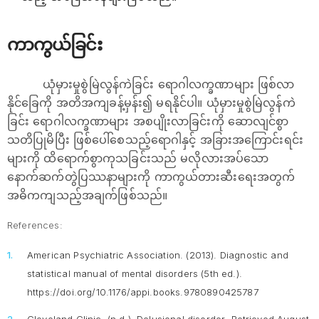
ကာကွယ်ခြင်း
ယုံမှားမှုစွဲမြဲလွန်ကဲခြင်း ရောဂါလက္ခဏာများ ဖြစ်လာ
နိုင်ခြေကို အတိအကျခန့်မှန်း၍ မရနိုင်ပါ။ ယုံမှားမှုစွဲမြဲလွန်ကဲ
ခြင်း ရောဂါလက္ခဏာများ အစပျိုးလာခြင်းကို ဆောလျင်စွာ
သတိပြုမိပြီး ဖြစ်ပေါ်စေသည့်ရောဂါနှင့် အခြားအကြောင်းရင်း
များကို ထိရောက်စွာကုသခြင်းသည် မလိုလားအပ်သော
နောက်ဆက်တွဲပြဿနာများကို ကာကွယ်တားဆီးရေးအတွက်
အဓိကကျသည့်အချက်ဖြစ်သည်။
References:
American Psychiatric Association. (2013).
Diagnostic and
statistical manual of mental disorders
(5th ed.).
https://doi.org/10.1176/appi.books.9780890425787