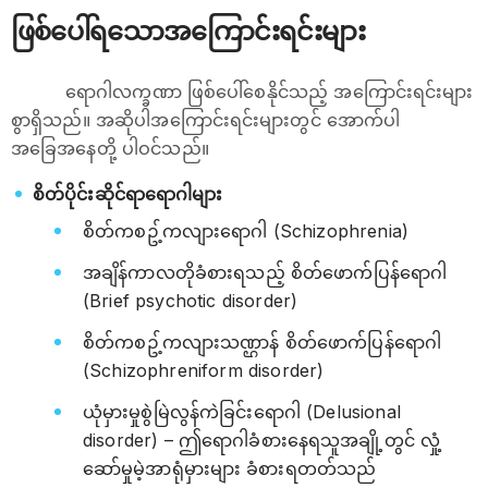
ဖြစ်ပေါ်ရသောအကြောင်းရင်းများ
ရောဂါလက္ခဏာ ဖြစ်ပေါ်စေနိုင်သည့် အကြောင်းရင်းများ
စွာရှိသည်။ အဆိုပါအ‌ကြောင်းရင်းများတွင် အောက်ပါ
အခြေအနေတို့ ပါဝင်သည်။
စိတ်ပိုင်းဆိုင်ရာရောဂါများ
စိတ်ကစဥ့်ကလျားရောဂါ (Schizophrenia)
အချိန်ကာလတိုခံစားရသည့် စိတ်ဖောက်ပြန်ရောဂါ
(Brief psychotic disorder)
စိတ်ကစဥ့်ကလျားသဏ္ဌာန် စိတ်ဖောက်ပြန်ရောဂါ
(Schizophreniform disorder)
ယုံမှားမှုစွဲမြဲလွန်ကဲခြင်းရောဂါ (Delusional
disorder) – ဤရောဂါခံစားနေရသူအချို့တွင် လှုံ့
ဆော်မှုမဲ့အာရုံမှားများ ခံစားရတတ်သည်