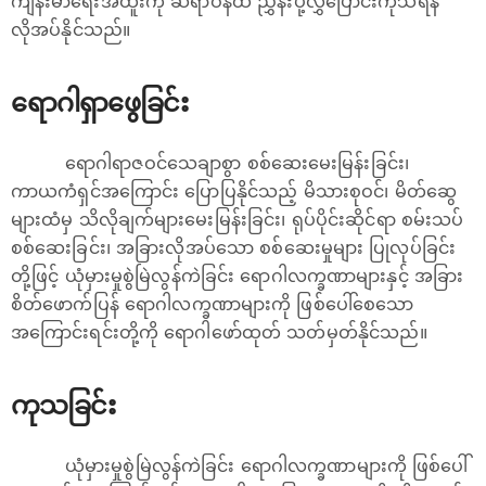
ကျန်းမာရေးအထူးကု ဆရာဝန်ထံ ညွှန်းပို့လွှဲပြောင်းကုသရန်
လိုအပ်နိုင်သည်။
ရောဂါရှာဖွေခြင်း
ရောဂါရာဇဝင်သေချာစွာ စစ်ဆေးမေးမြန်းခြင်း၊
ကာယကံရှင်အကြောင်း ပြောပြနိုင်သည့် မိသားစုဝင်၊ မိတ်ဆွေ
များထံမှ သိလိုချက်များမေးမြန်းခြင်း၊ ရုပ်ပိုင်းဆိုင်ရာ စမ်းသပ်
စစ်ဆေးခြင်း၊ အခြားလိုအပ်သော စစ်ဆေးမှုများ ပြုလုပ်ခြင်း
တို့ဖြင့် ယုံမှားမှုစွဲမြဲလွန်ကဲခြင်း ရောဂါလက္ခဏာများနှင့် အခြား
စိတ်ဖောက်ပြန် ရောဂါလက္ခဏာများကို ဖြစ်ပေါ်စေသော
အကြောင်းရင်းတို့ကို ရောဂါဖော်ထုတ် သတ်မှတ်နိုင်သည်။
ကုသခြင်း
ယုံမှားမှုစွဲမြဲလွန်ကဲခြင်း ရောဂါလက္ခဏာများကို ဖြစ်ပေါ်