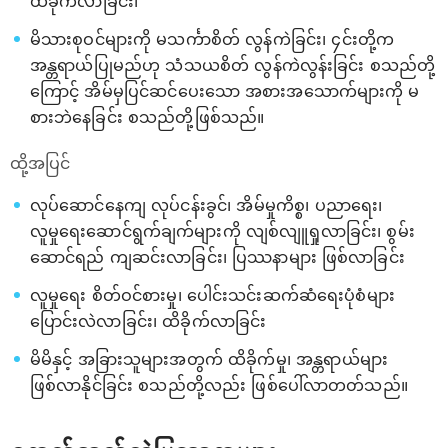
ထိခိုက်လာခြင်း၊
မိသားစုဝင်များကို မသင်္ကာစိတ် လွန်ကဲခြင်း၊ ၄င်းတို့က
အန္တရာယ်ပြုမည်ဟု သံသယစိတ် လွန်ကဲလွန်းခြင်း စသည်တို့
ကြောင့် အိမ်မှပြင်ဆင်ပေးသော အစားအသောက်များကို မ
စားဘဲနေခြင်း စသည်တို့ဖြစ်သည်။
ထို့အပြင်
လုပ်ဆောင်နေကျ လုပ်ငန်းခွင်၊ အိမ်မှုကိစ္စ၊ ပညာရေး၊
လူမှုရေးဆောင်ရွက်ချက်များကို လျစ်လျူရှုလာခြင်း၊ စွမ်း
ဆောင်ရည် ကျဆင်းလာခြင်း၊ ပြဿနာများ ဖြစ်လာခြင်း
လူမှုရေး စိတ်ဝင်စားမှု၊ ပေါင်းသင်းဆက်ဆံရေးပုံစံများ
ပြောင်းလဲလာခြင်း၊ ထိခိုက်လာခြင်း
မိမိနှင့် အခြားသူများအတွက် ထိခိုက်မှု၊ အန္တရာယ်များ
ဖြစ်လာနိုင်ခြင်း စသည်တို့လည်း ဖြစ်ပေါ်လာတတ်သည်။