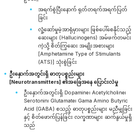
အရက်စွဲပြီးနောက် ရုတ်တရက်အရက်ပြတ်
ခြင်း
လှုံ့ဆော်မှုမဲ့အာရုံမှားများ ဖြစ်ပေါ်စေနိုင်သည့်
ဆေးများ (Hallucinogens) အမ်ဖက်တမင်း
ကဲ့သို့ စိတ်ကြွဆေး အမျိုးအစားများ
[Amphetamine Type of Stimulants
(ATS)] သုံးစွဲခြင်း
ဦးနှောက်အတွင်းရှိ ဓာတုပစ္စည်းများ
[Neurotransmitters] ၏အခြေအနေ ပြောင်းလဲမှု
ဦးနှောက်အတွင်းရှိ Dopamine၊ Acetylcholine၊
Serotonin၊ Glutamate၊ Gama Amino Butyric
Acid (GABA) စသည့် ဓာတုပစ္စည်းများ မညီမျှခြင်း
နှင့် စိတ်ဖောက်ပြန်ခြင်း လက္ခဏာများ ဆက်နွယ်မှုရှိ
သည်