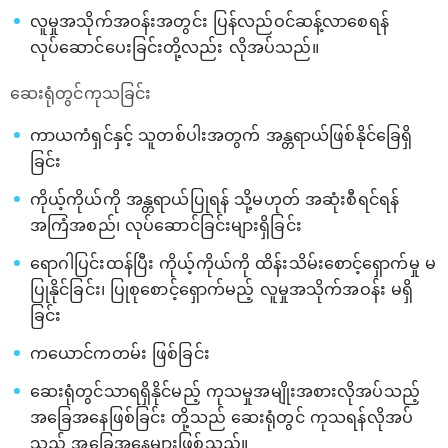
လူမှုအသိုက်အဝန်းအတွင်း ပြန်လည်ဝင်ဆန့်လာစေရန်
လုပ်ဆောင်ပေးခြင်းတို့လည်း လိုအပ်သည်။
ဆေးရုံတွင်ကုသခြင်း
ကာယကံရှင်နှင့် သူတစ်ပါးအတွက် အန္တရာယ်ဖြစ်နိုင်ခြေရှိ
ခြင်း
ကိုယ့်ကိုယ်ကို အန္တရာယ်ပြုရန် သို့မဟုတ် အဆုံးစီရင်ရန်
အကြံအစည်၊ လုပ်ဆောင်ခြင်းများရှိခြင်း
ရောဂါပြင်းထန်ပြီး ကိုယ့်ကိုယ်ကို ထိန်းသိမ်းစောင့်ရှောက်မှု မ
ပြုနိုင်ခြင်း၊ ပြုစုစောင့်ရှောက်မည့် လူမှုအသိုက်အဝန်း မရှိ
ခြင်း
ကယောင်ကတမ်း ဖြစ်ခြင်း
ဆေးရုံတွင်သာရရှိနိုင်မည့် ကုသမှုအမျိုးအစားလိုအပ်သည့်
အခြေအနေဖြစ်ခြင်း တို့သည် ဆေးရုံတွင် ကုသရန်လိုအပ်
သည့် အခြေအနေများဖြစ်သည်။