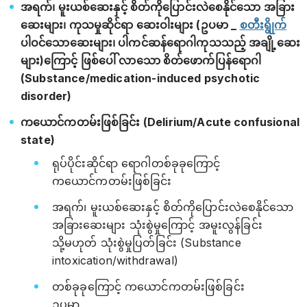
အရက်၊ မူးယစ်ဆေးနှင့် စိတ်ကိုပြောင်းလဲစေနိုင်သော အခြား
ဆေးများ၊ ကုသမှုဆိုင်ရာ ဆေးဝါးများ (ဥပမာ _
စတီးရွိုက်
ပါဝင်သောဆေးများ၊ ပါကင်ဆန်ရောဂါကုသသည့် အချို့ဆေး
များ)ကြောင့် ဖြစ်ပေါ် လာသော စိတ်ဖောက်ပြန်ရောဂါ
(Substance/medication-induced psychotic
disorder)
ကယောင်ကတမ်းဖြစ်ခြင်း (Delirium/Acute confusional
state)
ရုပ်ပိုင်းဆိုင်ရာ ရောဂါတစ်ခုခုကြောင့်
ကယောင်ကတမ်းဖြစ်ခြင်း
အရက်၊ မူးယစ်ဆေးနှင့် စိတ်ကိုပြောင်းလဲစေနိုင်သော
အခြားဆေးများ သုံးစွဲမှုကြောင့် အမူးလွန်ခြင်း
သို့မဟုတ် သုံးစွဲမှုပြတ်ခြင်း (Substance
intoxication/withdrawal)
တစ်ခုခုကြောင့် ကယောင်ကတမ်းဖြစ်ခြင်း
ဥပမာ_