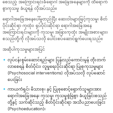
စေသည့် အကြောင်းရင်းခံရောဂါ အခြေအနေများကို ထိရောက်
စွာကုသမှု ခံယူရန် လိုအပ်သည်။
ရောဂါအခြေအနေပေါ်မူတည်ပြီး ဆေးဝါးများဖြင့်ကုသမှု၊ စိတ်
ပိုင်းဆိုင်ရာ ကုထုံး၊ ရုပ်ပိုင်းဆိုင်ရာ ရောဂါအခြေအနေ
အကြောင်းရင်းများကို ကုသမှု၊ အခြားကုထုံး အမျိုးအစားများ၊
စသည်တို့ကို လိုအပ်သလို ပေါင်းစပ်ဆောင်ရွက်ပေးရသည်။
အဆိုပါကုသမှုများအပြင်
လုပ်ငန်းစွမ်းဆောင်ရည်များ ပြန်လည်ကောင်းမွန် တိုးတက်
လာစေရန် စိတ်ပိုင်း၊ လူမှုရေးပိုင်းဆိုင်ရာ ပြုစုကုသမှုများ
(Psychosocial interventions) လိုအပ်သလို လုပ်ဆောင်
ပေးခြင်း
ကာယကံရှင်၊ မိသားစု၊ နှင့် ပြုစုစောင့်ရှောက်သူများအား
ရောဂါအခြေအနေ၊ ကုသမှု၊ ကုသမှုစွဲမြဲစွာ ခံယူခြင်းစသည်
တို့နှင့် သက်ဆိုင်သည့် စိတ်ပိုင်းဆိုင်ရာ အသိပညာပေးခြင်း
(Psychoeducation)၊