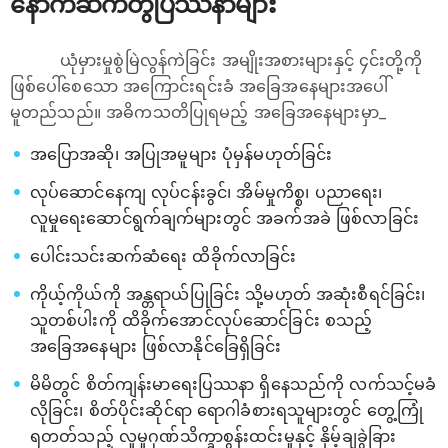
နောက်ဆက်တွဲပြဿနာများ
ယုံမှားမှုစွဲမြဲလွန်ကဲခြင်း အမျိုးအစားများနှင့် ၄င်းတို့ကို
ဖြစ်ပေါ်စေသော အကြောင်းရင်းခံ အခြေအနေများအပေါ်
မူတည်သည်။ အဓိကသတိပြုရမည့် အခြေအနေများမှာ_
အပြောအဆို၊ အပြုအမူများ ပုံမှန်မဟုတ်ခြင်း
လုပ်ဆောင်နေကျ လုပ်ငန်းခွင်၊ အိမ်မှုကိစ္စ၊ ပညာရေး၊
လူမှုရေးဆောင်ရွက်ချက်များတွင် အခက်အခဲ ဖြစ်လာခြင်း
ပေါင်းသင်းဆက်ဆံရေး ထိခိုက်လာခြင်း
ကိုယ့်ကိုယ်ကို အန္တရာယ်ပြုခြင်း သို့မဟုတ် အဆုံးစီရင်ခြင်း၊
သူတစ်ပါးကို ထိခိုက်အောင်လုပ်ဆောင်ခြင်း စသည့်
အခြေအနေများ ဖြစ်လာနိုင်ခြေရှိခြင်း
မိမိတွင် စိတ်ကျန်းမာရေးပြဿနာ ရှိနေသည်ကို လက်သင့်မခံ
လိုခြင်း၊ စိတ်ပိုင်းဆိုင်ရာ ရောဂါခံစားရသူများတွင် တွေ့ကြုံ
ရတတ်သည့် လူမှုဂုဏ်သိက္ခာစွန်းထင်းမှုနှင့် နှိမ့်ချခွဲခြား