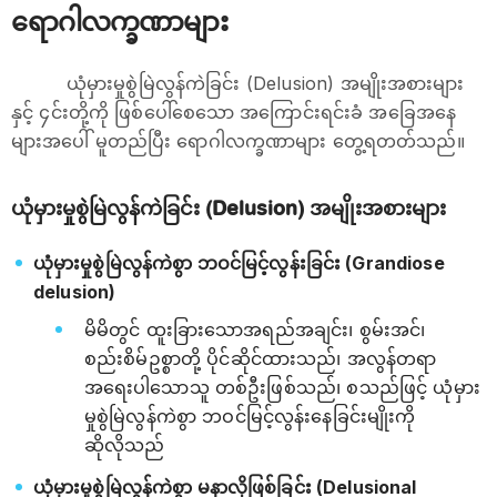
ရောဂါလက္ခဏာများ
ယုံမှားမှုစွဲမြဲလွန်ကဲခြင်း (Delusion) အမျိုးအစားများ
နှင့် ၄င်းတို့ကို ဖြစ်ပေါ်စေသော အကြောင်းရင်းခံ အခြေအနေ
များအပေါ် မူတည်ပြီး ရောဂါလက္ခဏာများ တွေ့ရတတ်သည်။
ယုံမှားမှုစွဲမြဲလွန်ကဲခြင်း (Delusion) အမျိုးအစားများ
ယုံမှားမှုစွဲမြဲလွန်ကဲစွာ ဘဝင်မြင့်လွန်းခြင်း (Grandiose
delusion)
မိမိတွင် ထူးခြားသောအရည်အချင်း၊ စွမ်းအင်၊
စည်းစိမ်ဥစ္စာတို့ ပိုင်ဆိုင်ထားသည်၊ အလွန်တရာ
အရေးပါသောသူ တစ်ဦးဖြစ်သည်၊ စသည်ဖြင့် ယုံမှား
မှုစွဲမြဲလွန်ကဲစွာ ဘဝင်မြင့်လွန်းနေခြင်းမျိုးကို
ဆိုလိုသည်
ယုံမှားမှုစွဲမြဲလွန်ကဲစွာ မနာလိုဖြစ်ခြင်း (Delusional