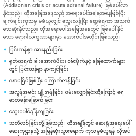
(Addisonian crisis or acute adrenal failure) ဖြစ်ပေါ်လာ
နိုင်သည်။ ထိုအခြေအနေသည် အ‌ရေးပေါ်အခြေအနေဖြစ်ပြီး
ချက်ချင်းကုသမှု မခံယူလျှင် သွေးလန့်ပြီး ရှော့ခ်ရကာ အသက်
သေဆုံးနိုင်သည်။ ထိုအရေးပေါ်အခြေအနေတွင် ဖြစ်ပေါ်နိုင်
သော ရောဂါလက္ခဏာများမှာ အောက်ပါအတိုင်းဖြစ်သည်။
ပြင်းထန်စွာ အားနည်းခြင်း
ရုတ်တရက် ခါးအောက်ပိုင်း၊ ဝမ်းဗိုက်နှင့် ခြေထောက်များ
တွင် ပြင်းထန်စွာ နာကျင်ခြင်း
ဂနာမငြိမ်ဖြစ်ပြီး ကြောက်လန့်ခြင်း
အလွန်အမင်း ပျို့အန်ခြင်း၊ ဝမ်းလျှောခြင်းတို့ကြောင့် ရေ
ဓာတ်ခန်းခြောက်ခြင်း
သွေးပေါင်ချိန်ကျခြင်း
သတိလစ်ခြင်းတို့ဖြစ်သည်။ ထိုအချိန်တွင် ဆေးရုံအရေးပေါ်
ဆေးကုဌာနသို့ အမြန်ဆုံးသွားရောက် ကုသမှုခံယူရန် လိုအပ်