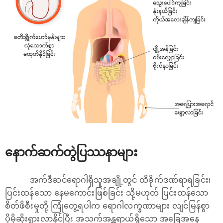
နောက်ဆက်တွဲပြဿနာများ
အက်ဒီဆင်ရောဂါရှိသူအချို့တွင် ထိခိုက်ဒဏ်ရာရခြင်း၊
ပြင်းထန်သော နေမကောင်းဖြစ်ခြင်း သို့မဟုတ် ပြင်းထန်သော
စိတ်ဖိစီးမှုတို့ ကြုံတွေ့ရပါက ရောဂါလက္ခဏာများ လျင်မြန်စွာ
ပိုမိုဆိုးရွားလာနိုင်ပြီး အသက်အန္တရာယ်ရှိသော အခြေအနေ