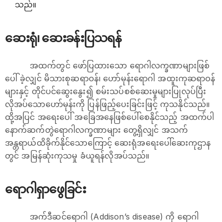
သည်။
ဆေးရုံ၊ ဆေးခန်းပြသရန်
အထက်တွင် ဖော်ပြထားသော ရောဂါလက္ခဏာများဖြစ်
ပေါ် ခဲ့လျှင် မိသားစုဆရာဝန်၊ ဟော်မုန်းရောဂါ အထူးကုဆရာဝန်
များနှင့် တိုင်ပင်ဆွေးနွေး၍ စမ်းသပ်စစ်‌ဆေးမှုများပြုလုပ်ပြီး
လိုအပ်သောဟော်မုန်းကို ပြန်ဖြည့်ပေးခြင်းဖြင့် ကုသနိုင်သည်။
ထို့အပြင် အ‌ရေးပေါ် အခြေအနေဖြစ်ပေါ်စေနိုင်သည့် အထက်ပါ
နောက်ဆက်တွဲရောဂါလက္ခဏာများ တွေ့ရှိလျှင် အသက်
အန္တရာယ်ထိခိုက်နိုင်သောကြောင့် ဆေးရုံအရေးပေါ်ဆေးကုဌာန
တွင် အမြန်ဆုံးကုသမှု ခံယူရန်လိုအပ်သည်။
ရောဂါရှာဖွေခြင်း
အက်ဒီဆင်ရောဂါ (Addison’s disease) ကို ရောဂါ