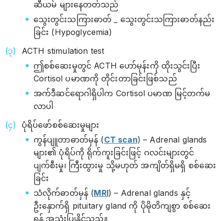
ဆီယမ် များနေတတ်သည်
သွေးတွင်းသကြားဓာတ် _ သွေးတွင်းသကြားဓာတ်နည်း
ခြင်း (Hypoglycemia)
ACTH stimulation test
ဤစစ်ဆေးမှုတွင် ACTH ဟော်မုန်းကို ထိုးသွင်းပြီး
Cortisol ပမာဏကို တိုင်းတာခြင်းဖြစ်သည်
အက်ဒီဆင်ရောဂါရှိပါက Cortisol ပမာဏ မြင့်တက်မ
လာပါ
ပုံရိပ်ဖော်စစ်ဆေးမှုများ
ကွန်ပျူတာဓာတ်မှန် (
CT scan
) – Adrenal glands
များ၏ ပုံရိပ်ကို ရိုက်ကူးခြင်းဖြင့် ဂလင်းများတွင်
ပျက်စီးမှု၊ ကြီးထွားမှု သို့မဟုတ် အကျိတ်ရှိမရှိ စစ်ဆေး
ခြင်း
သံလိုက်ဓာတ်မှန် (
MRI
) – Adrenal glands နှင့်
ဦးနှောက်ရှိ pituitary gland ကို ပိုမိုတိကျစွာ စစ်ဆေး
ရန် အသုံးပြုနိုင်သည်။