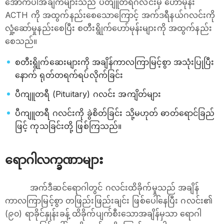
အောက်ပါအချက်များသည် ပီတျူတရီဂလင်းမှ ဟော်မုန်း
ACTH ကို အထွက်နည်းစေသောကြောင့် အက်ဒရီနယ်ဂလင်းကို
လှုံ့ဆော်မှုနည်းစေပြီး စတီးရွိုက်‌ဟော်မုန်းများကို အထွက်နည်း
စေသည်။
စတီးရွိုက်ဆေးများကို အချိန်ကာလကြာမြင့်စွာ အသုံးပြုပြီး
နောက် ရုတ်တရက်ရပ်လိုက်ခြင်း
ပီကျူတရီ (Pituitary) ဂလင်း အကျိတ်များ
ပီကျူတရီ ဂလင်းကို ခွဲစိတ်ခြင်း သို့မဟုတ် ဓာတ်ရောင်ခြည်
ဖြင့် ကုသခြင်းတို့ ဖြစ်ကြသည်။
ရောဂါလက္ခဏာများ
အက်ဒီဆင်ရောဂါတွင် ဂလင်းထိခိုက်မှုသည် အချိန်
ကာလကြာမြင့်စွာ တဖြည်းဖြည်းချင်း ဖြစ်ပေါ်နေပြီး ဂလင်း၏
(၉၀) ရာခိုင်နှုန်းခန့် ထိခိုက်ပျက်စီးသောအချိန်မှသာ ‌ရောဂါ