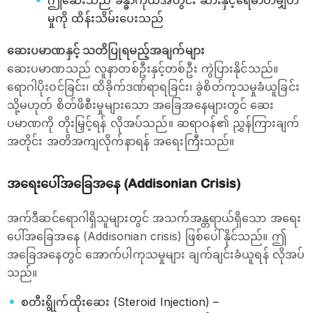
ဤဆေးသည် ခန္ဓာကိုယ်အတွင်း ဆားနှင့်ရေဓာတ်မျှတ
မှုကို ထိန်းသိမ်းပေးသည်
ဆေးပမာဏနှင့် သတိပြုရမည့်အချက်များ
ဆေးပမာဏသည် လူနာတစ်ဦးနှင့်တစ်ဦး ကွဲပြားနိုင်သည်။
ရောဂါပိုးဝင်ခြင်း၊ ထိခိုက်ဒဏ်ရာရခြင်း၊ ခွဲစိတ်ကုသမှုခံယူခြင်း
သို့မဟုတ် စိတ်ဖိစီးမှုများသော အခြေအနေများတွင် ဆေး
ပမာဏကို တိုးမြှင့်ရန် လိုအပ်သည်။ ဆရာဝန်၏ ညွှန်ကြားချက်
အတိုင်း အတိအကျလိုက်နာရန် အရေးကြီးသည်။
အရေးပေါ်အခြေအနေ (Addisonian Crisis)
အက်ဒီဆင်ရောဂါရှိသူများတွင် အသက်အန္တရာယ်ရှိသော အရေး
ပေါ်အခြေအနေ (Addisonian crisis) ဖြစ်ပေါ်နိုင်သည်။ ဤ
အခြေအနေတွင် အောက်ပါကုသမှုများ ချက်ချင်းခံယူရန် လိုအပ်
သည်။
စတီးရွိုက်ထိုးဆေး (Steroid Injection) –