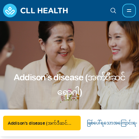
Addison’s disease (အက်ဒီဆင်
ရောဂါ)
ဖြစ်ပေါ်ရသောအကြောင်းရင်
Addison’s disease (အက်ဒီဆင်ရောဂါ)