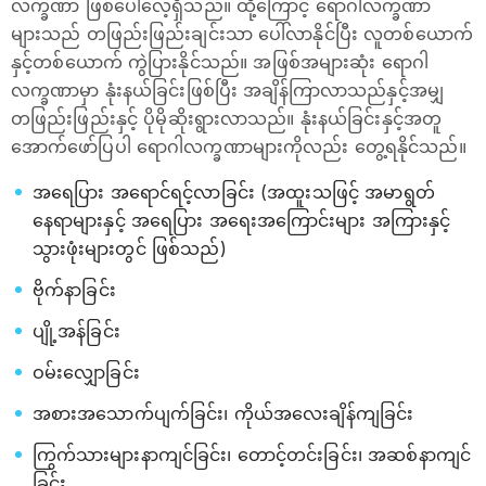
လက္ခဏာ ဖြစ်ပေါ်လေ့ရှိသည်။ ထို့ကြောင့် ရောဂါလက္ခဏာ
များသည် တဖြည်းဖြည်းချင်းသာ ပေါ်လာနိုင်ပြီး လူတစ်ယောက်
နှင့်တစ်ယောက် ကွဲပြားနိုင်သည်။ အဖြစ်အများဆုံး ရောဂါ
လက္ခဏာမှာ နုံးနယ်ခြင်းဖြစ်ပြီး အချိန်ကြာလာသည်နှင့်အမျှ
တဖြည်းဖြည်းနှင့် ပိုမိုဆိုးရွားလာသည်။ နုံးနယ်ခြင်းနှင့်အတူ
အောက်ဖော်ပြပါ ရောဂါလက္ခဏာများကိုလည်း တွေ့ရနိုင်သည်။
အရေပြား အရောင်ရင့်လာခြင်း (အထူးသဖြင့် အမာရွတ်
နေရာများနှင့် အရေပြား အရေးအကြောင်းများ အကြားနှင့်
သွားဖုံးများတွင် ဖြစ်သည်)
ဗိုက်နာခြင်း
ပျို့အန်ခြင်း
ဝမ်းလျှောခြင်း
အစားအသောက်ပျက်ခြင်း၊ ကိုယ်အလေးချိန်ကျခြင်း
ကြွက်သားများနာကျင်ခြင်း၊ တောင့်တင်းခြင်း၊ အဆစ်နာကျင်
ခြင်း