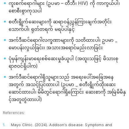
ကူးစက်ရောဂါများ (ဥပမာ – တီဘီ၊ HIV) ကို ကာကွယ်ပါ၊
စောစီးစွာကုသပါ
စတီးရွိုက်ဆေးများကို ဆရာဝန်ညွှန်ကြားချက်အတိုင်း
သောက်ပါ၊ ရုတ်တရက် မရပ်ပါနှင့်
အက်ဒီဆင်ရောဂါလက္ခဏာများကို သတိထားပါ၊ ဥပမာ _
မောပန်းလွယ်ခြင်း၊ အသားအရောင်မည်းလာခြင်း
ပုံမှန်ကျန်းမာရေးစစ်ဆေးမှုခံယူပါ (အထူးသဖြင့် မိသားစု
ရာဇဝင်ရှိပါက)
အက်ဒီဆင်ရောဂါရှိသူများသည် အရေးပေါ်အခြေအနေ
အတွက် အသင့်ပြင်ထားပါ (ဥပမာ _ စတီးရွိုက်ထိုးဆေး
ဆောင်ထားပါ၊ မိမိတွင်ရောဂါရှိကြောင်း ဆေးစာကို အမြဲမိမိနှ
င့်အတူတွဲထားပါ)
References:
Mayo Clinic. (2024).
Addison’s disease: Symptoms and