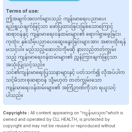
Terms of use:
ဤအချက်အလက်များသည် ကျန်းမာရေးပညာပေး
ရည်ရွယ်ချက်ဖြင့်သာ ဖော်ပြထားခြင်းဖြစ်သောကြောင့်
ဆရာဝန်နှင့် ကျန်းမာရေးဝန်ထမ်းများ၏ ရောဂါရှာဖွေခြင်း၊
ကုထုံး၊ နှစ်သိမ့်ပညာပေးဆွေးနွေးခြင်းများအား အစားထိုးရန်
မသင့်ပါ။ မည်သည့်ဆေးဝါးကိုမဆို နားလည်တတ်ကျွမ်း
သည့် ကျန်းမာရေးဝန်ထမ်းများ၏ ညွှန်ကြားချက်ဖြင့်သာ
အသုံးပြုသင့်သည်။
သင်၏ကျန်းမာရေးပြဿနာများနှင့် ပတ်သက်၍ လိုအပ်ပါက
သင့်မိသားစုဆရာဝန် သို့မဟုတ် တတ်ကျွမ်းသော
ကျန်းမာရေးဝန်ထမ်းများ၏ အကြံဉာဏ်ကိုသာ ရယူသင့်
ပါသည်။
Copyrights :
All content appearing on “ကျန်းမာသုတ”which is
owned and operated by CLL HEALTH, is protected by
copyright and may not be reused or reproduced without