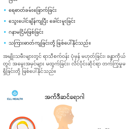
ရေဓာတ်ခမ်းခြောက်ခြင်း
သွေးပေါင်ချိန်ကျပြီး ခေါင်းမူးခြင်း
ဂနာမငြိမ်ဖြစ်ခြင်း
သကြားဓာတ်ကျခြင်းတို့ ဖြစ်ပေါ်နိုင်သည်။
အမျိုးသမီးများတွင် ရာသီစက်ဝန်း ပုံမှန် မဟုတ်ခြင်း၊ ခန္ဓာကိုယ်
တွင် အမွေးအမှင်များ မထွက်ခြင်း၊ လိင်ပိုင်းဆိုင်ရာ တက်ကြွမှုမ
ရှိခြင်းတို့ ဖြစ်ပေါ်နိုင်သည်။