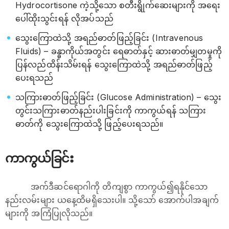
Hydrocortisone ကဲ့သို့သော စတီးရွိုက်ဆေးများကို အရေး
ပေါ်ထိုးသွင်းရန် လိုအပ်သည်
သွေးကြောထဲသို့ အရည်ဓာတ်ဖြည့်ခြင်း (Intravenous
Fluids) – ခန္ဓာကိုယ်အတွင်း ရေဓာတ်နှင့် ဆားဓာတ်မျှတမှုကို
ပြန်လည်ထိန်းသိမ်းရန် သွေးကြောထဲသို့ အရည်ဓာတ်ဖြည့်
ပေးရသည်
သကြားဓာတ်ဖြည့်ခြင်း (Glucose Administration) – သွေး
တွင်းသကြားဓာတ်နည်းပါးခြင်းကို ကာကွယ်ရန် သကြား
ဓာတ်ကို သွေးကြောထဲသို့ ဖြည့်ပေးရသည်။
ကာကွယ်ခြင်း
အက်ဒီဆင်ရောဂါကို တိကျစွာ ကာကွယ်၍ရနိုင်သော
နည်းလမ်းများ ယနေ့ထိမရှိသေးပါ။ သို့သော် အောက်ပါအချက်
များကို အကြံပြုလိုသည်။