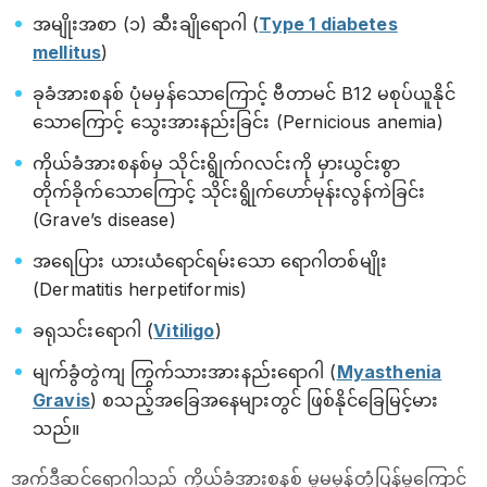
အမျိုးအစာ (၁) ဆီးချိုရောဂါ (
Type 1 diabetes
mellitus
)
ခုခံအားစနစ် ပုံမမှန်သောကြောင့် ဗီတာမင် B12 မစုပ်ယူနိုင်
သောကြောင့် သွေးအားနည်းခြင်း (Pernicious anemia)
ကိုယ်ခံအားစနစ်မှ သိုင်းရွိုက်ဂလင်းကို မှားယွင်းစွာ
တိုက်ခိုက်သောကြောင့် သိုင်းရွိုက်ဟော်မုန်းလွန်ကဲခြင်း
(Grave’s disease)
အရေပြား ယားယံရောင်ရမ်းသော ရောဂါတစ်မျိုး
(Dermatitis herpetiformis)
ခရုသင်း‌ရောဂါ (
Vitiligo
)
မျက်ခွံတွဲကျ ကြွက်သားအားနည်းရောဂါ (
Myasthenia
Gravis
) စသည့်အခြေအနေများတွင် ဖြစ်နိုင်ခြေမြင့်မား
သည်။
အက်ဒီဆင်ရောဂါသည် ကိုယ်ခံအားစနစ် မူမမှန်တုံ့ပြန်မှုကြောင့်