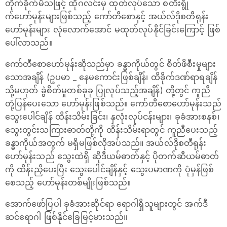
တိုက်ခိုက်မိသဖြင့် ထိုဂလင်းမှ ထုတ်လုပ်သော စတီးရွို
က်‌ဟော်မုန်းများဖြစ်သည့် ကော်တီစောနှင့် အယ်လ်ဒိုစတီရုန်း
ဟော်မုန်းများ လုံလောက်အောင် မထုတ်လုပ်နိုင်ခြင်းကြောင့် ဖြစ်
ပေါ်လာသည်။
ကော်တီစောဟော်မုန်းဆိုသည်မှာ ခန္ဓာကိုယ်တွင် စိတ်ဖိစီးမှုများ
သောအချိန် (ဥပမာ _ နေမကောင်းဖြစ်ချိန်၊ ထိခိုက်ဒဏ်ရာရချိန်
သို့မဟုတ် ခွဲစိတ်မှုတစ်ခုခု ပြုလုပ်သည့်အချိန်) တို့တွင် ကူညီ
တုံ့ပြန်ပေးသော ဟော်မုန်းဖြစ်သည်။ ကော်တီစောဟော်မုန်းသည်
သွေးပေါင်ချိန် ထိန်းသိမ်းခြင်း၊ နှလုံးလုပ်ငန်းများ၊ ခုခံအားစနစ်၊
သွေးတွင်းသကြားဓာတ်တို့ကို ထိန်းသိမ်းရာတွင် ကူညီပေးသည့်
ခန္ဓာကိုယ်အတွက် မရှိမဖြစ်လိုအပ်သည်။ အယ်လ်ဒိုစတီရုန်း
ဟော်မုန်းသည် သွေးထဲရှိ ဆိုဒီယမ်ဓာတ်နှင့် ပိုတက်ဆီယမ်ဓာတ်
ကို ထိန်းညှိပေးပြီး သွေးပေါင်ချိန်နှင့် သွေးပမာဏကို ပုံမှန်ဖြစ်
စေသည့် ဟော်မုန်းတစ်မျိုးဖြစ်သည်။
အောက်ဖော်ပြပါ ခုခံအားဆိုင်ရာ ရောဂါရှိသူများတွင် အက်ဒီ
ဆင်ရောဂါ ဖြစ်နိုင်ခြေမြင့်မားသည်။