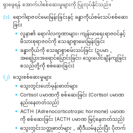
ရှာဖွေရန် အောက်ပါစစ်ဆေးမှုများကို ပြုလုပ်နိုင်သည်။
ရောဂါရာဇဝင်မေးမြန်းခြင်းနှင့် ခန္ဓာကိုယ်စမ်းသပ်စစ်ဆေး
ခြင်း
လူနာ၏ ရောဂါလက္ခဏာများ၊ ကျန်းမာရေးရာဇဝင်နှင့်
မိသားစုရာဇဝင်ကို သေချာစွာမေးမြန်းခြင်း
ခန္ဓာကိုယ်ကို သေချာစွာစမ်းသပ်ခြင်း (ဥပမာ _
အရေပြားအရောင်ပြောင်းခြင်း၊ သွေးပေါင်ချိန်ကျခြင်း
စသည်တို့ကို စစ်ဆေးခြင်း)
သွေးစစ်ဆေးမှုများ
သွေးတွင်းဟော်မုန်းဓာတ်များ
Cortisol ပမာဏကို စစ်ဆေးခြင်း (Cortisol ပမာဏ
နည်းနေတတ်သည်)
ACTH (Adrenocorticotropic hormone) ပမာဏ
ကို စစ်ဆေးခြင်း (ACTH ပမာဏ မြင့်နေတတ်သည်)
သွေးတွင်းသတ္တုဓာတ်များ _ ဆိုဒီယမ်နည်းပြီး ပိုတက်