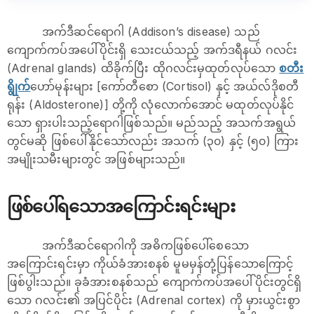
အက်ဒီဆင်ရောဂါ (Addison’s disease) သည်
ကျောက်ကပ်အပေါ်ပိုင်းရှိ သေးငယ်သည့် အက်ဒရီနယ် ဂလင်း
(Adrenal glands) ထိခိုက်ပြီး ထိုဂလင်းမှထုတ်လုပ်သော
စတီး
ရွိုက်
ဟော်မုန်းများ [ကော်တီစော (Cortisol) နှင့် အယ်လ်ဒိုစတီ
ရုန်း (Aldosterone)] တို့ကို လုံလောက်အောင် မထုတ်လုပ်နိုင်
သော ရှားပါးသည့်ရောဂါဖြစ်သည်။ မည်သည့် အသက်အရွယ်
တွင်မဆို ဖြစ်ပေါ်နိုင်သော်လည်း အသက် (၃၀) နှင့် (၅၀) ကြား
အမျိုးသမီးများတွင် အဖြစ်များသည်။
ဖြစ်ပေါ်ရသောအကြောင်းရင်းများ
အက်ဒီဆင်ရောဂါကို အဓိကဖြစ်ပေါ်စေသော
အကြောင်းရင်းမှာ ကိုယ်ခံအားစနစ် မူမမှန်တုံ့ပြန်သောကြောင့်
ဖြစ်ပွါးသည်။ ခုခံအားစနစ်သည် ကျောက်ကပ်အပေါ်ပိုင်းတွင်ရှိ
သော ဂလင်း၏ အပြင်ပိုင်း (Adrenal cortex) ကို မှားယွင်းစွာ