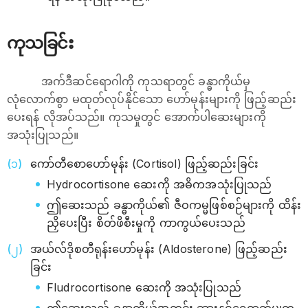
ကုသခြင်း
အက်ဒီဆင်ရောဂါကို ကုသရာတွင် ခန္ဓာကိုယ်မှ
လုံလောက်စွာ မထုတ်လုပ်နိုင်သော ဟော်မုန်းများကို ဖြည့်ဆည်း
ပေးရန် လိုအပ်သည်။ ကုသမှုတွင် အောက်ပါဆေးများကို
အသုံးပြုသည်။
ကော်တီစောဟော်မုန်း (Cortisol) ဖြည့်ဆည်းခြင်း
Hydrocortisone ဆေးကို အဓိကအသုံးပြုသည်
ဤဆေးသည် ခန္ဓာကိုယ်၏ ဇီဝကမ္မဖြစ်စဉ်များကို ထိန်း
ညှိပေးပြီး စိတ်ဖိစီးမှုကို ကာကွယ်ပေးသည်
အယ်လ်ဒိုစတီရုန်းဟော်မုန်း (Aldosterone) ဖြည့်ဆည်း
ခြင်း
Fludrocortisone ဆေးကို အသုံးပြုသည်