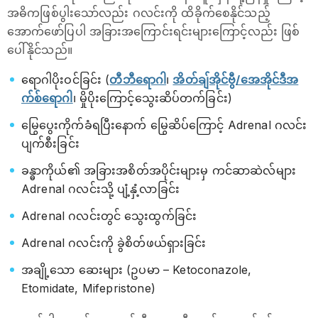
အဓိကဖြစ်ပွါးသော်လည်း ဂလင်းကို ထိခိုက်စေနိုင်သည့်
အောက်ဖော်ပြပါ အခြားအကြောင်းရင်းများကြောင့်လည်း ဖြစ်
ပေါ်နိုင်သည်။
ရောဂါပိုးဝင်ခြင်း (
တီဘီရောဂါ
၊
အိတ်ချ်အိုင်ဗွီ/အေအိုင်ဒီအ
က်စ်ရောဂါ
၊ မှိုပိုးကြောင့်သွေးဆိပ်တက်ခြင်း)
မြွေပွေးကိုက်ခံရပြီးနောက် မြွေဆိပ်ကြောင့် Adrenal ဂလင်း
ပျက်စီးခြင်း
ခန္ဓာကိုယ်၏ အခြားအစိတ်အပိုင်းများမှ ကင်ဆာဆဲလ်များ
Adrenal ဂလင်းသို့ ပျံ့နှံ့လာခြင်း
Adrenal ဂလင်းတွင် သွေးထွက်ခြင်း
Adrenal ဂလင်းကို ခွဲစိတ်ဖယ်ရှားခြင်း
အချို့သော ဆေးများ (ဥပမာ – Ketoconazole,
Etomidate, Mifepristone)