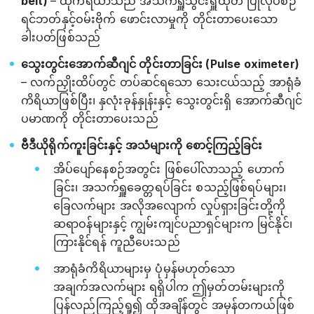
belt)
– ထိုကိရိယာသည် အသက်ရှူသွင်းရှူထုတ် ပြုလုပ်စဉ်
ရင်ဘတ်နှင့်ဝမ်းဗိုက် ဖောင်းလာမှုကို တိုင်းတာပေးသော
ခါးပတ်ဖြစ်သည်
သွေးတွင်းအောက်ဆီဂျင် တိုင်းတာခြင်း (Pulse oximeter)
– လက်ညှိုးထိပ်တွင် တပ်ဆင်ရသော သေးငယ်သည့် အာရုံခံ
ကိရိယာဖြစ်ပြီး၊ နှလုံးခုန်နှုန်းနှင့် သွေးတွင်းရှိ အောက်ဆီဂျင်
ပမာဏကို တိုင်းတာပေးသည်
ဗီဒီယိုရိုက်ကူးခြင်းနှင့် အသံများကို စောင့်ကြည့်ခြင်း
အိပ်‌ပျော်နေစဉ်အတွင်း ဖြစ်ပေါ်လာသည့် ဟောက်
ခြင်း၊ အသက်ရှူခေတ္တရပ်ခြင်း စသည့်ဖြစ်ရပ်များ၊
ခြေလက်များ အလိုအလျောက် လှုပ်ရှားခြင်းတို့ကို
ဆရာဝန်များနှင့် ကျွမ်းကျင်ပညာရှင်များက မြင်နိုင်၊
ကြားနိုင်ရန် ကူညီပေးသည်
အာရုံခံကိရိယာများမှ ပုံမှန်မဟုတ်သော
အချက်အလက်များ ရရှိပါက ဤမှတ်တမ်းများကို
ပြန်လည်ကြည့်ရှု၍ ထိုအချိန်တွင် အမှန်တကယ်ဖြစ်