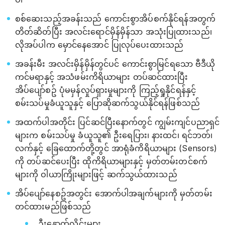
စစ်ဆေးသည့်အခန်းသည် ကောင်းစွာအိပ်စက်နိုင်ရန်အတွက်
တိတ်ဆိတ်ပြီး အလင်းရောင်မှိန်မှိန်သာ အသုံးပြုထားသည်၊
လိုအပ်ပါက မှောင်နေအောင် ပြုလုပ်ပေးထားသည်
အခန်းမီး အလင်းမှိန်မှိန်တွင်ပင် ကောင်းစွာမြင်ရသော ဗီဒီယို
ကင်မရာနှင့် အသံဖမ်းကိရိယာများ တပ်ဆင်ထားပြီး
အိပ်ပျော်စဥ် ပုံမမှန်လှုပ်ရှားမှုများကို ကြည့်ရှုနိုင်ရန်နှင့်
စမ်းသပ်မှုခံယူသူနှင့် ပြောဆိုဆက်သွယ်နိုင်ရန်ဖြစ်သည်
အထက်ပါအတိုင်း ပြင်ဆင်ပြီးနောက်တွင် ကျွမ်းကျင်ပညာရှင်
များက စမ်းသပ်မှု ခံယူသူ၏ ဦးရေပြား၊ နားထင်၊ ရင်ဘတ်၊
လက်နှင့် ခြေထောက်တို့တွင် အာရုံခံကိရိယာများ (Sensors)
ကို တပ်ဆင်ပေးပြီး ထိုကိရိယာများနှင့် မှတ်တမ်းတင်စက်
များကို ဝါယာကြိုးများဖြင့် ဆက်သွယ်ထားသည်
အိပ်ပျော်နေစဥ်အတွင်း အောက်ပါအချက်များကို မှတ်တမ်း
တင်ထားမည်ဖြစ်သည်
ဦးနှောက်လှိုင်းများ