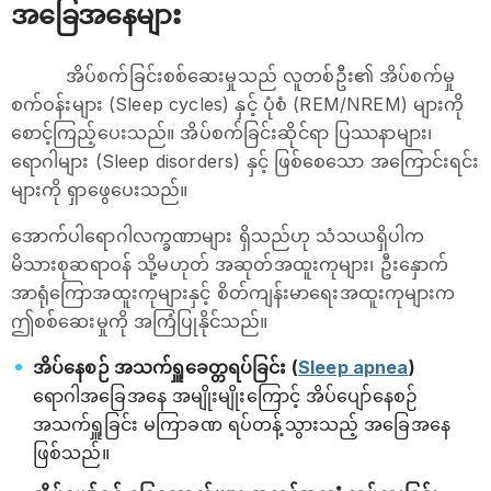
အခြေအနေများ
အိပ်စက်ခြင်းစစ်ဆေးမှုသည် လူတစ်ဦး၏ အိပ်စက်မှု
စက်ဝန်းများ (Sleep cycles) နှင့် ပုံစံ (REM/NREM) များကို
စောင့်ကြည့်ပေးသည်။ အိပ်စက်ခြင်းဆိုင်ရာ ပြဿနာများ၊
ရောဂါများ (Sleep disorders) နှင့် ဖြစ်စေသော အကြောင်းရင်း
များကို ရှာဖွေပေးသည်။
အောက်ပါရောဂါလက္ခဏာများ ရှိသည်ဟု သံသယရှိပါက
မိသားစုဆရာဝန် သို့မဟုတ် အဆုတ်အထူးကုများ၊ ဦးနှောက်
အာရုံကြောအထူးကုများနှင့် စိတ်ကျန်းမာ‌ရေးအထူးကုများက
ဤစစ်ဆေးမှုကို အကြံပြုနိုင်သည်။
အိပ်နေစဉ် အသက်ရှူခေတ္တရပ်ခြင်း (
Sleep apnea
)
ရောဂါအခြေအနေ အမျိုးမျိုးကြောင့် အိပ်ပျော်နေစဉ်
အသက်ရှူခြင်း မကြာခဏ ရပ်တန့်သွားသည့် အခြေအနေ
ဖြစ်သည်။