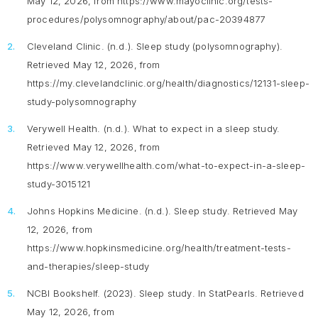
May 12, 2026, from https://www.mayoclinic.org/tests-
procedures/polysomnography/about/pac-20394877
Cleveland Clinic. (n.d.).
Sleep study (polysomnography).
Retrieved May 12, 2026, from
https://my.clevelandclinic.org/health/diagnostics/12131-sleep-
study-polysomnography
Verywell Health. (n.d.).
What to expect in a sleep study.
Retrieved May 12, 2026, from
https://www.verywellhealth.com/what-to-expect-in-a-sleep-
study-3015121
Johns Hopkins Medicine. (n.d.).
Sleep study
. Retrieved May
12, 2026, from
https://www.hopkinsmedicine.org/health/treatment-tests-
and-therapies/sleep-study
NCBI Bookshelf. (2023).
Sleep study
. In StatPearls. Retrieved
May 12, 2026, from