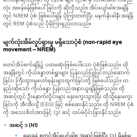
လုံး အဖန်ဖန်ဖြစ်ပေါ်ခြင်းကို ဆိုလိုသည်။ အိပ်ပျော်ခါစအချိန်
တွင် NREM ပုံစံ ဖြစ်ပေါ်ချိန် ပိုကြာတတ်ပြီး မနက်နိုးခါနီးအချိန်
တွင် REM ပုံစံသည် ပိုမိုကြာရှည်လာသည်။
မျက်လုံးအိမ်လှုပ်ရှားမှု မရှိသောပုံစံ (non-rapid eye
movement – NREM)
စတင်အိပ်စက်ချိန်၌ ပထမဆုံးဖြစ်ပေါ်သော ပုံစံဖြစ်သည်။ ထို
အချိန်တွင် ကိုယ်ခန္ဓာတစ်ရှူးများ ပြန်လည်ပြုပြင်တည်ဆောက်
ခြင်း၊ ကြီးထွားမှုဟော်မုန်းများထွက်ခြင်းတို့ ဖြစ်ပေါ်သည်။ တ
နည်းဆိုသော် ကိုယ်ခန္ဓာ ပြန်လည်အနားယူချိန်ဖြစ်သည်။ ထို
အဆင့်တွင် ဦးနှောက်လှိုင်းများ နှေးကွေးသွားပြီး ထိုသို့နှေးကွေး
ခြင်းကို အီးအီးဂျီ (EEG) ဖြင့် စစ်ဆေးနိုင်သည်။ ထို NREM ပုံစံ
ကို အသေးစိတ်အားဖြင့် (၃) ဆင့် ထပ်မံပိုင်းခြားနိုင်သည်။
အဆင့် ၁ (N1)
မှေးခနဲ စတင်အိပ်ပျော်ခါစ အဆင့်ဖြစ်ပြီး (၁) မိနစ်မှ