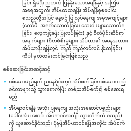
ခြင်း ရှိမရှိ၊ ညဘက် ပြန်နိုးသောအချိန်နှင့် အကြိမ်
အရေအတွက်၊ အိပ်ယာထချိန်၊ အိပ်ချိန်စုစုပေါင်း
စသည်တို့အပြင် နေ့စဥ် ပြုလုပ်နေကျ အမူအကျင့်များ
(ကော်ဖီ၊ အရက်သောက်ခြင်း၊ ဆေးဝါးများသောက်ရ
ခြင်း၊ လေ့ကျင့်ခန်းပြုလုပ်ခြင်း) နှင့် စိတ်ပိုင်းဆိုင်ရာ
အချက်များ (စိတ်ဖိစီးမှုများ၊ အိပ်ယာ၏ အနေအထား၊
အိပ်ယာနိုးချိန်တွင် ကြည်ကြည်လင်လင် နိုးထခြင်း)
ကိုပါ မှတ်တမ်းတင်ခြင်းဖြစ်သည်
စစ်ဆေးခြင်းအဆင့်ဆင့်
စစ်ဆေးမည့်ရက် ညနေပိုင်းတွင် အိပ်စက်ခြင်းစစ်ဆေးသည့်
စင်တာများသို့ သွားရောက်ပြီး တစ်ညအိပ်စက်၍ စစ်ဆေးရ
မည်
အိပ်ရာဝင်ချိန် အသုံးပြုနေကျ အသုံးအဆောင်ပစ္စည်းများ
(ခေါင်းအုံး၊ စောင်၊ အိပ်ရာဝင်အင်္ကျီ၊ သွားတိုက်တံ စသည်)
ကို ယူဆောင်နိုင်သည်၊ ပုံမှန်အိပ်ယာဝင်ချိန်အတိုင်း အိပ်စက်
ပါ