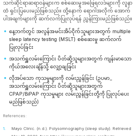
သက်ဆိုင်ရာဆရာဝန်များက စစ်ဆေးမှုအဖြေရလဒ်များကို လူနာ
ထံ ရှင်းပြပေးမည်ဖြစ်သည်။ ထို့နောက် ရောဂါအလိုက် အောက်
ပါအချက်များကို ဆက်လက်ပြုလုပ်ရန် ညွှန်ကြားမည်ဖြစ်သည်။
နေ့ဘက်တွင် အလွန်အမင်းအိပ်ငိုက်သူများအတွက် multiple
sleep latency testing (MSLT) စစ်ဆေးမှု ဆက်လက်
ပြုလုပ်ခြင်း
အသက်ရှူလမ်းကြောင်း ပိတ်ဆို့သူများအတွက် ကျန်းမာသော
ကိုယ်အလေးချိန်သို့ လျှော့ချခြင်း
လိုအပ်သော ကုသမှုများကို လမ်းညွှန်ခြင်း (ဥပမာ_
အသက်ရှူလမ်းကြောင်း ပိတ်ဆို့သူများအတွက်
CPAP/BiPAP ကုသမှုများ လမ်းညွှန်ခြင်းတို့ကို ပြုလုပ်ပေး
မည်ဖြစ်သည်)
References:
Mayo Clinic. (n.d.).
Polysomnography (sleep study).
Retrieved