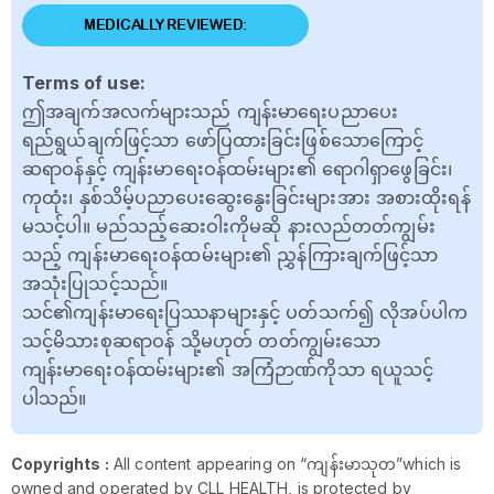
MEDICALLY REVIEWED:
Terms of use:
ဤအချက်အလက်များသည် ကျန်းမာရေးပညာပေး
ရည်ရွယ်ချက်ဖြင့်သာ ဖော်ပြထားခြင်းဖြစ်သောကြောင့်
ဆရာဝန်နှင့် ကျန်းမာရေးဝန်ထမ်းများ၏ ရောဂါရှာဖွေခြင်း၊
ကုထုံး၊ နှစ်သိမ့်ပညာပေးဆွေးနွေးခြင်းများအား အစားထိုးရန်
မသင့်ပါ။ မည်သည့်ဆေးဝါးကိုမဆို နားလည်တတ်ကျွမ်း
သည့် ကျန်းမာရေးဝန်ထမ်းများ၏ ညွှန်ကြားချက်ဖြင့်သာ
အသုံးပြုသင့်သည်။
သင်၏ကျန်းမာရေးပြဿနာများနှင့် ပတ်သက်၍ လိုအပ်ပါက
သင့်မိသားစုဆရာဝန် သို့မဟုတ် တတ်ကျွမ်းသော
ကျန်းမာရေးဝန်ထမ်းများ၏ အကြံဉာဏ်ကိုသာ ရယူသင့်
ပါသည်။
Copyrights :
All content appearing on “ကျန်းမာသုတ”which is
owned and operated by CLL HEALTH, is protected by