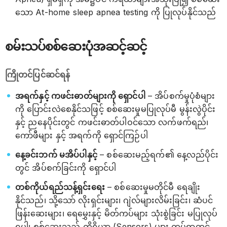
သော At-home sleep apnea testing ကို ပြုလုပ်နိုင်သည်
စမ်းသပ်စစ်ဆေးပုံအဆင့်ဆင့်
ကြိုတင်ပြင်ဆင်ရန်
အရက်နှင့် ကဖင်းဓာတ်များကို ရှောင်ပါ
– အိပ်စက်မှုပုံစံများ
ကို ပြောင်းလဲစေနိုင်သဖြင့် စစ်ဆေးမှုမပြုလုပ်မီ မွန်းလွဲပိုင်း
နှင့် ညနေပိုင်းတွင် ကဖင်းဓာတ်ပါဝင်သော လက်ဖက်ရည်၊
ကော်ဖီများ နှင့် အရက်ကို ရှောင်ကြဉ်ပါ
နေ့ခင်းဘက် မအိပ်ပါနှင့်
– စစ်ဆေးမည့်ရက်၏ နေ့လည်ပိုင်း
တွင် အိပ်စက်ခြင်းကို ရှောင်ပါ
တစ်ကိုယ်ရည်သန့်ရှင်းရေး
– စစ်ဆေးမှုမတိုင်မီ ရေချိုး
နိုင်သည်၊ သို့သော် လိုးရှင်းများ၊ ဂျဲလ်များလိမ်းခြင်း၊ ဆံပင်
ဖြန်းဆေးများ၊ ရေမွှေးနှင့် မိတ်ကပ်များ သုံးစွဲခြင်း မပြုလုပ်
ရပါ၊ စစ်ဆေးသည့် ကိရိယာ (Sensors) များ ကပ်ရာတွင်