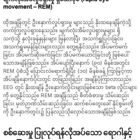
movement – REM)
ထိုအချိန်တွင် ဦးနှောက်လှုပ်ရှားမှု များသည် နိုးထနေချိန်ကဲ့သို့
တက်ကြွလှုပ်ရှားနေသည်။ မျက်လုံးအိမ်လှုပ်ရှားမှုများ ရှိ
သကဲ့သို့ နှလုံးခုန်နှုန်းများ မြန်လာပြီး အသက်ရှူပြင်းခြင်း၊
အသက်ရှူမမှန်ခြင်းများလည်း တွေ့ရနိုင်သည်။ အိပ်မက်မက်
ခြင်း၊ အိပ်မက်ဆိုးမက်ခြင်း၊ အိပ်မက်ယောင်ခြင်းတို့ ဖြစ်ပေါ်
သောအချိန်ဖြစ်သည်။ အိပ်ပျော်ပြီးနောက် (၉၀) မိနစ်အတွင်း
REM ပုံစံသို့ ပြောင်းလဲရောက်ရှိပြီး (၁၀) မိနစ်ခန့် ကြာမြင့်ကာ
အိပ်ချိန်နောက်ပိုင်းတွင် တဖြည်းဖြည်း အချိန်ပိုကြာလာသည်။
EEG တွင် နိုးထချိန် ဦးနှောက်လှိုင်းများဖြစ်သော beta လှိုင်းများ
ကို တွေ့နိုင်သည်။ REM အချိန်သည် စိတ်ခံစားမှု သိမ်းဆည်း
ခြင်း၊ မှတ်ဉာဏ်သိမ်းဆည်းခြင်း၊ ဆက်စပ်တွေးခေါ် နိုင်စွမ်းတို့
ကို ဦးနှောက်တွင်း၌ ပြန်လည်သိုလှောင်သောအချိန်ဖြစ်သည်။
စစ်ဆေးမှု ပြုလုပ်ရန်လိုအပ်သော ရောဂါနှင့်