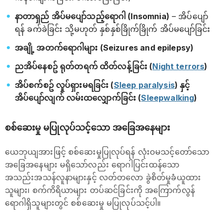
နာတာရှည် အိပ်မပျော်သည့်ရောဂါ (Insomnia)
– အိပ်ပျော်
ရန် ခက်ခဲခြင်း သို့မဟုတ် နှစ်နှစ်ခြိုက်ခြိုက် အိပ်မပျော်ခြင်း
အချို့ အတက်ရောဂါများ (Seizures and epilepsy)
ညအိပ်နေစဥ် ရုတ်တရက် ထိတ်လန့်ခြင်း (
Night terrors
)
အိပ်စက်စဥ် လှုပ်ရှားမရခြင်း (
Sleep paralysis
) နှင့်
အိပ်ပျော်လျက် လမ်းထလျှောက်ခြင်း (
Sleepwalking
)
စစ်ဆေးမှု မပြုလုပ်သင့်သော အခြေအနေများ
ယေဘုယျအားဖြင့် စစ်ဆေးမှုပြုလုပ်ရန် လုံးဝမသင့်တော်သော
အခြေအနေများ မရှိသော်လည်း ရောဂါပြင်းထန်သော
အသည်းအသန်လူနာများနှင့် လတ်တလော ခွဲစိတ်မှုခံယူထား
သူများ၊ စက်ကိရိယာများ တပ်ဆင်ခြင်းကို အကြောက်လွန်
ရောဂါရှိသူများတွင် စစ်ဆေးမှု မပြုလုပ်သင့်ပါ။