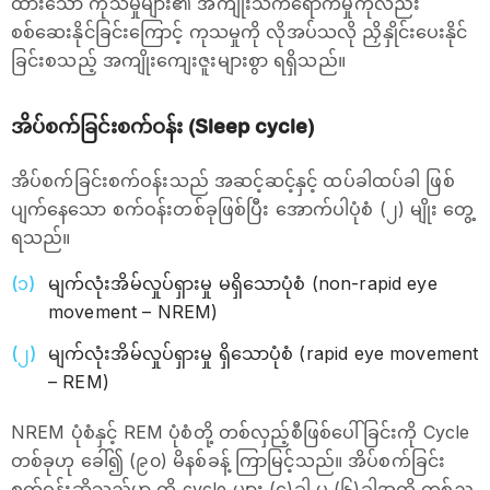
ထားသော ကုသမှုများ၏ အကျိုးသက်‌ရောက်မှုကိုလည်း
စစ်ဆေးနိုင်ခြင်းကြောင့် ကုသမှုကို လိုအပ်သလို ညှိနှိုင်းပေးနိုင်
ခြင်းစသည့် အကျိုးကျေးဇူးများစွာ ရရှိသည်။
အိပ်စက်ခြင်းစက်ဝန်း (Sleep cycle)
အိပ်စက်ခြင်းစက်ဝန်းသည် အဆင့်ဆင့်နှင့် ထပ်ခါထပ်ခါ ဖြစ်
ပျက်နေသော စက်ဝန်းတစ်ခုဖြစ်ပြီး အောက်ပါပုံစံ (၂) မျိုး တွေ့
ရသည်။
မျက်လုံးအိမ်လှုပ်ရှားမှု မရှိသောပုံစံ (non-rapid eye
movement – NREM)
မျက်လုံးအိမ်လှုပ်ရှားမှု ရှိသောပုံစံ (rapid eye movement
– REM)
NREM ပုံစံနှင့် REM ပုံစံတို့ တစ်လှည့်စီဖြစ်ပေါ်ခြင်းကို Cycle
တစ်ခုဟု ခေါ်၍ (၉၀) မိနစ်ခန့် ကြာမြင့်သည်။ အိပ်စက်ခြင်း
စက်ဝန်းဆိုသည်မှာ ထို cycle များ (၄)ခါ မှ (၆)ခါအထိ တစ်ည