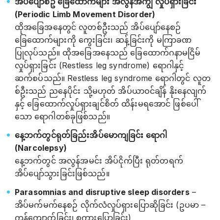
အိပ်ပျော်စဥ် ခြေထောက်များ အလွန်အကျွံ လှုပ်ရှားခြင်း
(Periodic Limb Movement Disorder)
ထိုအခြေအနေတွင် လူတစ်ဦးသည် အိပ်ပျော်နေစဉ်
ခြေထောက်များကို ကွေးခြင်း၊ ဆန့်ခြင်းကို မကြာခဏ
ပြုလုပ်သည်။ ထိုအခြေအနေသည် ခြေထောက်ဂနာမငြိမ်
လှုပ်ရှားခြင်း (Restless leg syndrome) ရောဂါနှင့်
ဆက်စပ်သည်။ Restless leg syndrome ရောဂါတွင် လူတ
စ်ဦးသည် ညနေပိုင်း သို့မဟုတ် အိပ်ယာဝင်ချိန် နိုးနေလျက်
နှင့် ခြေထောက်လှုပ်ရှားချင်စိတ် ထိန်းမရအောင် ဖြစ်ပေါ်
သော ရောဂါတစ်ခုဖြစ်သည်။
နေ့ဘက်တွင်ရုတ်ခြည်းအိပ်မောကျခြင်း ရောဂါ
(Narcolepsy)
နေ့ဘက်တွင် အလွန်အမင်း အိပ်ငိုက်ပြီး ရုတ်တရက်
အိပ်ပျော်သွားခြင်းဖြစ်သည်။
Parasomnias and disruptive sleep disorders
–
အိပ်မက်မက်နေစဉ် လိုက်လံလှုပ်ရှားပြောဆိုခြင်း (ဥပမာ –
ကန်ကျောက်ခြင်း၊ စကားပြောခြင်း)