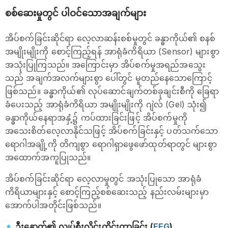
စစ်ဆေးမှုတွင် ပါဝင်သောအချက်များ
အိပ်စက်ခြင်းဆိုင်ရာ လေ့လာဆန်းစစ်မှုတွင် ခန္ဓာကိုယ်၏ စနစ်
အမျိုးမျိုးကို စောင့်ကြည့်ရန် အာရုံခံကိရိယာ (Sensor) များစွာ
အသုံးပြုကြသည်။ အကြောင်းမှာ အိပ်စက်မှုအရည်အသွေး
သည် အချက်အလက်များစွာ ပေါ်တွင် မူတည်နေသောကြောင့်
ဖြစ်သည်။ ခန္ဓာကိုယ်၏ လုပ်ဆောင်ချက်တစ်ခုချင်းစီကို ခြေရာ
ခံပေးသည့် အာရုံခံကိရိယာ အမျိုးမျိုးကို ဂျဲလ် (Gel) သုံး၍
ခန္ဓာကိုယ်နေရာအနှံ့၌ ကပ်ထားခြင်းဖြင့် အိပ်စက်မှုကို
အသေးစိတ်လေ့လာနိုင်သဖြင့် အိပ်စက်ခြင်းနှင့် ပတ်သက်သော
ရောဂါအချို့ကို တိကျစွာ ရောဂါရှာဖွေဖော်ထုတ်ရာတွင် များစွာ
အထောက်အကူပြုသည်။
အိပ်စက်ခြင်းဆိုင်ရာ လေ့လာမှုတွင် အသုံးပြုသော အာရုံခံ
ကိရိယာများနှင့် စောင့်ကြည့်စစ်ဆေးသည့် နည်းလမ်းများမှာ
အောက်ပါအတိုင်းဖြစ်သည်။
ဦးနှောက်၏ လျှပ်စီးလှိုင်းတိုင်းတာခြင်း (
EEG
)