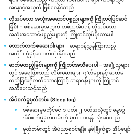
အနှောင့်အယှက် ဖြစ်စေနိုင်သည်
လိုအပ်သော အသုံးအဆောင်ပစ္စည်းများကို ကြိုတင်ပြင်ဆင်
ခြင်း
– စစ်ဆေးမှုအတွက် တစ်ညအိပ်ရန် လိုအပ်သော
အသုံးအဆောင်ပစ္စည်းများကို ကြိုတင်ထုပ်ပိုးထားပါ
သောက်လက်စဆေးဝါးများ
– ဆရာဝန်ညွှန်ကြားသည့်
အတိုင်း ပုံမှန်သောက်သုံးနိုင်သည်
ဓာတ်မတည့်ခြင်းများကို ကြိုတင်အသိပေးပါ
– အချို့သူများ
တွင် အရေပြားသည် လိမ်းဆေးများ၊ ဂျဲလ်များနှင့် ဓာတ်မ
တည့်ခြင်းရှိတတ်သောကြောင့် ဆရာဝန်များကို ကြိုတင်
အသိပေးသင့်သည်
အိပ်စက်မှုမှတ်တမ်း (Sleep log)
စစ်ဆေးမှုမတိုင်ခင် ၁ ပတ်၊ ၂ ပတ်အလိုတွင် နေ့စဥ်
အိပ်စက်မှုမှတ်တမ်းကို မှတ်ထားရန် လိုအပ်သည်
မှတ်တမ်းတွင် အိပ်ယာစဝင်ချိန်၊ နှစ်ခြိုက်စွာ အိပ်ပျော်