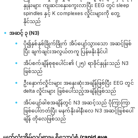
နှုန်းများ ကျဆင်းနှေးကွေးလာပြီး EEG တွင် sleep
spindles နှင့် K complexes လှိုင်းများကို တွေ့
နိုင်သည်
အဆင့် ၃ (N3)
ပို၍နှစ်နှစ်ခြိုက်ခြိုက် အိပ်ပျော်သွားသော အဆင့်ဖြစ်
ပြီး ချက်ချင်းအလွယ်တကူ ပြန်မနိုးနိုင်ပါ
အိပ်စက်ချိန်စုစုပေါင်း၏ (၂၅) ရာခိုင်နှုန်းသည် N3
ဖြစ်သည်
ဦးနှောက်လှိုင်းများ အနှေးဆုံးအချိန်ဖြစ်ပြီး EEG တွင်
delta လှိုင်းများ ဖြစ်‌ပေါ်သည့်အချိန်ဖြစ်သည်
အိပ်ပျော်ခါစအချိန်တွင် N3 အဆင့်သည် ပိုကြာကြာ
ဖြစ်ပေါ်တတ်ပြီး မနက်နိုးခါနီးလေ N3 အဆင့်ဖြစ်ပေါ်
ချိန် တိုလေဖြစ်သည်
မျက်လုံးအိမ်လှုပ်ရှားမှု ရှိသောပုံစံ (rapid eye