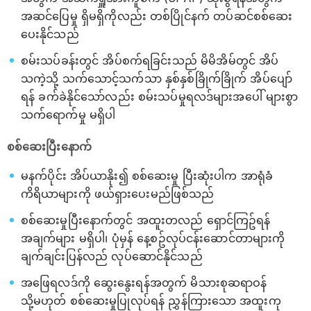
အဆင်ပြေမှု ရှိမရှိကိုလည်း တစ်ပြိုင်နက် တပ်ဆင်စစ်ဆေး
ပေးနိုင်သည်
စမ်းသပ်ခန်းတွင် အိပ်စက်ရခြင်းသည် မိမိအိမ်တွင် အိပ်
သကဲ့သို့ သက်သောင့်သက်သာ နှစ်နှစ်ခြိုက်ခြိုက် အိပ်ပျော်
ရန် ခက်ခဲနိုင်သော်လည်း စမ်းသပ်မှုရလဒ်များအပေါ် များစွာ
သက်ရောက်မှု မရှိပါ
စစ်ဆေးပြီးနောက်
မနက်ပိုင်း အိပ်ယာနိုး၍ စစ်ဆေးမှု ပြီးဆုံးပါက အာရုံခံ
ကိရိယာများကို ဖယ်ရှားပေးမည်ဖြစ်သည်
စစ်ဆေးမှုပြီးနောက်တွင် အထူးတလည် ရှောင်ကြဥ်ရန်
အချက်များ မရှိပါ၊ ပုံမှန် နေ့စဥ်လုပ်ငန်းဆောင်တာများကို
ချက်ချင်းပြန်လည် လုပ်ဆောင်နိုင်သည်
အဖြေရလဒ်ကို ဆွေးနွေးရန်အတွက် မိသားစုဆရာဝန်
သို့မဟုတ် စစ်ဆေးမှုပြုလုပ်ရန် ညွှန်ကြားသော အထူးကု