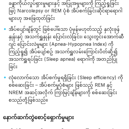
ခန္ဓာကိုယ်လှုပ်ရှားမှုများနှင့် အပြုအမူများကို ကြည့်ရှုခြင်း
ဖြင့် Narcolepsy or REM ပုံစံ အိပ်စက်ခြင်းဆိုင်ရာရောဂါ
များဟု အဖြေထုတ်ခြင်း
အိပ်ပျော်ချိန်တွင် ဖြစ်ပေါ်သော ပုံမှန်မဟုတ်သည့် နှလုံးခုန်
နှုန်းနှင့် အသက်ရှူနှုန်း ပြောင်းလဲခြင်း၊ သွေးတွင်းအောက်ဆီ
ဂျင် ပြောင်းလဲမှုများ (Apnea-Hypopnea Index) ကို
ကြည့်ရှု၍ အိပ်ပျော်စဥ် အသက်ရှူလမ်းကြောင်းပိတ်ဆို့၍
အသက်ရှူရပ်ခြင်း (Sleep apnea) ရောဂါကို အတည်ပြု
ခြင်း
လုံလောက်သော အိပ်စက်မှုရရှိခြင်း (Sleep efficiency) ကို
စစ်ဆေးခြင်း – အိပ်စက်မှုပုံစံများ ဖြစ်သည့် REM နှင့်
NREM အဆင့်အလိုက် ကြာမြင့်ချိန်များကို စစ်ဆေးခြင်း
စသည်တို့ဖြစ်သည်။
နောက်ဆက်တွဲစောင့်ရှောက်မှုများ