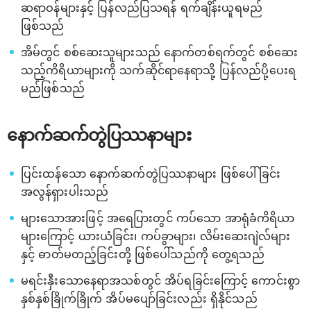
ဆရာဝန်များနှင့် ပြန်လည်ပြသရန် ရက်ချိန်းယူရမည်
ဖြစ်သည်
အိမ်တွင် စစ်ဆေးသူများသည် နောက်တစ်ရက်တွင် စစ်ဆေး
သည့်ကိရိယာများကို သက်ဆိုင်ရာနေရာသို့ ပြန်လည်ပို့ပေးရ
မည်ဖြစ်သည်
နောက်ဆက်တွဲပြဿနာများ
ပြင်းထန်သော နောက်ဆက်တွဲပြဿနာများ ဖြစ်ပေါ်ခြင်း
အလွန်ရှားပါးသည်
များသောအားဖြင့် အရေပြားတွင် ကပ်သော အာရုံခံကိရိယာ
များကြောင့် ယားယံခြင်း၊ ကပ်ခွာများ၊ လိမ်းဆေးဂျဲလ်များ
နှင့် ဓာတ်မတည့်ခြင်းတို့ ဖြစ်ပေါ်သည်ကို တွေ့ရသည်
မရင်းနှီးသောနေရာအသစ်တွင် အိပ်ရခြင်းကြောင့် ကောင်းစွာ
နှစ်နှစ်ခြိုက်ခြိုက် အိပ်မပျော်ခြင်းလည်း ရှိနိုင်သည်