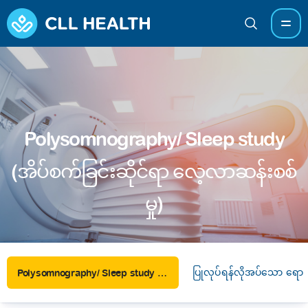
Polysomnography/ Sleep study
(အိပ်စက်ခြင်းဆိုင်ရာ လေ့လာဆန်းစစ်
မှု)
ပြုလုပ်ရန်လိုအပ်သော ရောဂ
Polysomnography/ Sleep study (အိပ်စက်ခြင်းဆိုင်ရာ လေ့လာဆန်းစစ်မှု)