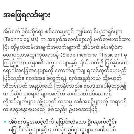
အဖြေရလဒ်များ
အိပ်စက်ခြင်းဆိုင်ရာ စစ်ဆေးမှုတွင် ကျွမ်းကျင်ပညာရှင်များ
(Technologists) က အချက်အလက်များကို မှတ်တမ်းတင်ထား
ပြီး ထိုမှတ်တမ်းအချက်အလက်များကို အိပ်စက်ခြင်းဆိုင်ရာ
ဆေးပညာအထူးကုဆရာဝန် (Sleep medicine Physician) မှ
ကြည့်ရှုကာ လူနာ၏လက္ခဏာများနှင့် ချိတ်ဆက်၍ ဖြစ်နိုင်သော
ရောဂါအခြေအနေများကို ကောက်ချက်ချ ရလဒ်ထုတ်ပေးမည်
ဖြစ်သည်။ ရလဒ်အဖြေထွက်ရန် ရက်အနည်းငယ် သို့မဟုတ်
သီတင်းပတ် အနည်းငယ် ကြာနိုင်သည်။ ရလဒ်အပေါ်မူတည်၍
သက်ဆိုင်ရာရောဂါများအလိုက် ဆက်လက်စစ်ဆေးရန်
လိုအပ်ချက်များ သို့မဟုတ် ကုသမှု အစီအစဥ်များကို ဆရာဝန်
က ဆွေးနွေးပေးမည် ဖြစ်သည်။ ဥပမာအားဖြင့်_
အိပ်စက်မှုအဆင့်လိုက် ပြောင်းလဲသော ဦးနှောက်လှိုင်း
ပြောင်းလဲမှုများနှင့် မျက်လုံးလှုပ်ရှားမှုများ အပါအဝင်