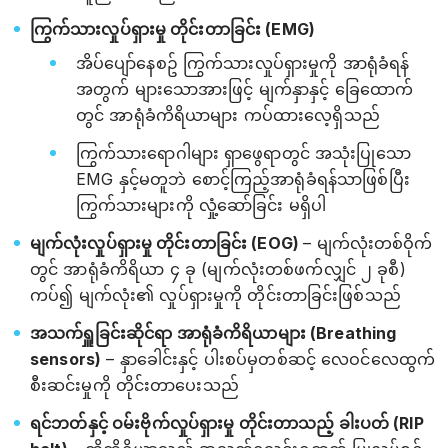
ကြွက်သားလှုပ်ရှားမှု တိုင်းတာခြင်း (EMG)
အိပ်ပျော်နေစဥ် ကြွက်သားလှုပ်ရှားမှုကို အာရုံခံရန်
အတွက် များသောအားဖြင့် မျက်နှာနှင့် ခြေထောက်
တွင် အာရုံခံကိရိယာများ ကပ်ထားလေ့ရှိသည်
ကြွက်သားရောဂါများ ရှာဖွေရာတွင် အသုံးပြုသော
EMG နှင့်မတူဘဲ စောင့်ကြည့်အာရုံခံရန်သာဖြစ်ပြီး
ကြွက်သားများကို လှုံ့ဆော်ခြင်း မရှိပါ
မျက်လုံးလှုပ်ရှားမှု တိုင်းတာခြင်း (EOG)
– မျက်လုံးတစ်ဝိုက်
တွင် အာရုံခံကိရိယာ ၄ ခု (မျက်လုံးတစ်ဖက်လျှင် ၂ ခုစီ)
ကပ်၍ မျက်လုံး၏ လှုပ်ရှားမှုကို တိုင်းတာခြင်းဖြစ်သည်
အသက်ရှူခြင်းဆိုင်ရာ အာရုံခံကိရိယာများ (Breathing
sensors)
– နှာခေါင်းနှင့် ပါးစပ်မှတစ်ဆင့် လေဝင်လေထွက်
စီးဆင်းမှုကို တိုင်းတာပေးသည်
ရင်ဘတ်နှင့် ဝမ်းဗိုက်လှုပ်ရှားမှု တိုင်းတာသည့် ခါးပတ် (RIP