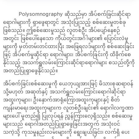
Polysomnography ဆိုသည်မှာ အိပ်စက်ခြင်းဆိုင်ရာ
ရောဂါများကို ရှာဖွေရာတွင် အသုံးပြုသည့် စစ်ဆေးမှုတစ်ခု
ဖြစ်သည်။ ဤစစ်ဆေးမှုသည် လူတစ်ဦး အိပ်ပျော်နေစဉ်
အတွင်း ဖြစ်ပေါ်နေသော ကိုယ်တွင်းအင်္ဂါများ၏ ပြောင်းလဲမှု
များကို မှတ်တမ်းတင်ထားပြီး အဖြေရလဒ်များကို စစ်ဆေးခြင်း
ဖြင့် အိပ်စက်မှုဆိုင်ရာ ရောဂါများ၊ အိပ်စက်ခြင်းကို ထိခိုက်စေ
နိုင်သည့် အသက်ရှူလမ်းကြောင်းဆိုင်ရာရောဂါများ စသည်တို့ကို
အတည်ပြုရှာဖွေနိုင်သည်။
အိပ်စက်ခြင်းစစ်ဆေးမှုကို ယေဘုယျအားဖြင့် မိသားစုဆရာဝန်
သို့မဟုတ် အဆုတ်နှင့် အသက်ရှူလမ်းကြောင်းရောဂါဆိုင်ရာ
အထူးကုများ၊ ဦးနှောက်အာရုံကြောအထူးကုများနှင့် စိတ်
ကျန်းမာ‌ရေးအထူးကုများက လူတစ်ဦးချင်း၏ ရောဂါလက္ခဏာ
များပေါ် မူတည်၍ ပြုလုပ်ရန် ညွှန်ကြားလေ့ရှိသည်။ စစ်ဆေးမှု
များသည် ရောဂါအတည်ပြုရှာဖွေခြင်းအတွက် အသုံးဝင်
သကဲ့သို့ ကုသမှုနည်းလမ်းများကို ‌‌ရွေးချယ်ခြင်း၊ လက်ရှိ ပေး