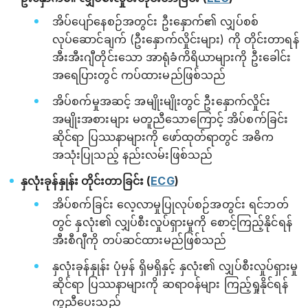
အိပ်ပျော်နေစဉ်အတွင်း ဦးနှောက်၏ လျှပ်စစ်
လုပ်ဆောင်ချက် (ဦးနှောက်လှိုင်းများ) ကို တိုင်းတာရန်
အီးအီးဂျီတိုင်းသော အာရုံခံကိရိယာများကို ဦးခေါင်း
အရေပြားတွင် ကပ်ထားမည်ဖြစ်သည်
အိပ်စက်မှုအဆင့် အမျိုးမျိုးတွင် ဦးနှောက်လှိုင်း
အမျိုးအစားများ မတူညီသောကြောင့် အိပ်စက်ခြင်း
ဆိုင်ရာ ပြဿနာများကို ဖော်ထုတ်ရာတွင် အဓိက
အသုံးပြုသည့် နည်းလမ်းဖြစ်သည်
နှလုံးခုန်နှုန်း တိုင်းတာခြင်း (
ECG
)
အိပ်စက်ခြင်း လေ့လာမှုပြုလုပ်စဉ်အတွင်း ရင်ဘတ်
တွင် နှလုံး၏ လျှပ်စီးလှုပ်ရှားမှုကို စောင့်ကြည့်နိုင်ရန်
အီးစီဂျီကို တပ်ဆင်ထားမည်ဖြစ်သည်
နှလုံးခုန်နှုန်း ပုံမှန် ရှိမရှိနှင့် နှလုံး၏ လျှပ်စီးလှုပ်ရှားမှု
ဆိုင်ရာ ပြဿနာများကို ဆရာဝန်များ ကြည့်ရှုနိုင်ရန်
ကူညီပေးသည်