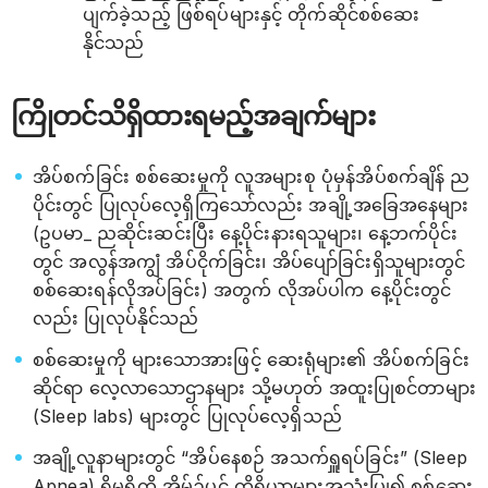
ပျက်ခဲ့သည့် ဖြစ်ရပ်များနှင့် တိုက်ဆိုင်စစ်ဆေး
နိုင်သည်
ကြိုတင်သိရှိထားရမည့်အချက်များ
အိပ်စက်ခြင်း စစ်ဆေးမှုကို လူအများစု ပုံမှန်အိပ်စက်ချိန် ည
ပိုင်းတွင် ပြုလုပ်လေ့ရှိကြသော်လည်း အချို့အခြေအနေများ
(ဥပမာ_ ညဆိုင်းဆင်းပြီး နေ့ပိုင်းနားရသူများ၊ နေ့ဘက်ပိုင်း
တွင် အလွန်အကျွံ အိပ်ငိုက်ခြင်း၊ အိပ်ပျော်ခြင်းရှိသူများတွင်
စစ်ဆေးရန်လိုအပ်ခြင်း) အတွက် လိုအပ်ပါက နေ့ပိုင်းတွင်
လည်း ပြုလုပ်နိုင်သည်
စစ်ဆေးမှုကို များသောအားဖြင့် ဆေးရုံများ၏ အိပ်စက်ခြင်း
ဆိုင်ရာ လေ့လာသောဌာနများ သို့မဟုတ် အထူးပြုစင်တာများ
(Sleep labs) များတွင် ပြုလုပ်လေ့ရှိသည်
အချို့လူနာများတွင် “အိပ်နေစဉ် အသက်ရှူရပ်ခြင်း” (Sleep
Apnea) ရှိမရှိကို အိမ်၌ပင် ကိရိယာများအသုံးပြု၍ စစ်ဆေး