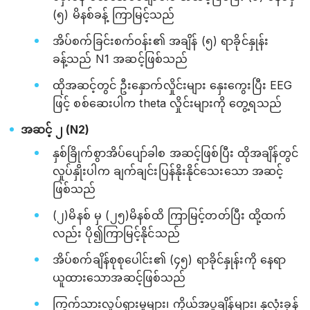
(၅) မိနစ်ခန့် ကြာမြင့်သည်
အိပ်စက်ခြင်းစက်ဝန်း၏ အချိန် (၅) ရာခိုင်နှုန်း
ခန့်သည် N1 အဆင့်ဖြစ်သည်
ထိုအဆင့်တွင် ဦးနှောက်လှိုင်းများ နှေးကွေးပြီး EEG
ဖြင့် စစ်ဆေးပါက theta လှိုင်းများကို တွေ့ရသည်
အဆင့် ၂ (N2)
နှစ်ခြိုက်စွာအိပ်ပျော်ခါစ အဆင့်ဖြစ်ပြီး ထိုအချိန်တွင်
လှုပ်နှိုးပါက ချက်ချင်းပြန်နိုးနိုင်သေးသော အဆင့်
ဖြစ်သည်
(၂)မိနစ် မှ (၂၅)မိနစ်ထိ ကြာမြင့်တတ်ပြီး ထို့ထက်
လည်း ပို၍ကြာမြင့်နိုင်သည်
အိပ်စက်ချိန်စုစုပေါင်း၏ (၄၅) ရာခိုင်နှုန်းကို နေရာ
ယူထားသောအဆင့်ဖြစ်သည်
ကြွက်သားလှုပ်ရှားမှုများ၊ ကိုယ်အပူချိန်များ၊ နှလုံးခုန်