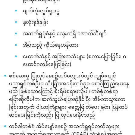
မျက်လုံးလှုပ်ရှားမှု
နှလုံးခုန်နှုန်း
အသက်ရှူပုံစံနှင့် သွေးထဲရှိ အောက်ဆီဂျင်
အိပ်သည့် ကိုယ်နေဟန်ထား
ဟောက်သံနှင့် အခြားအသံများ (စကားပြောခြင်း၊ ဂ
ယောင်ဂတမ်းပြောခြင်း)
စစ်ဆေးမှု ပြုလုပ်နေစဥ်တစ်လျှောက်တွင် ကျွမ်းကျင်
ပညာရှင်တစ်ဦးမှ သီးခြားအခန်းတစ်ခုမှ စောင့်ကြည့်ပေးနေ
မည် ဖြစ်သောကြောင့် စိုးရိမ်စရာမလိုပါ၊ တစ်စုံတစ်ရာ
ပြောဆိုလိုပါက ဆက်သွယ်ပြောဆိုနိုင်ပြီး အိမ်သာသွားလာ
ခြင်းအတွက် ဝါယာကြိုးများ ခေတ္တဖြုတ်ပေးခြင်း၊ ပြန်တပ်
ဆင်ပေးခြင်းကိုလည်း ပြုလုပ်ပေးနိုင်သည်
တစ်ခါတစ်ရံ အိပ်ပျော်နေစဥ် အသက်ရှူရပ်တတ်သူများ
အတွက် အသက်ရှူအားကူစက် (CPAP) သုံးစွဲရန်အတွက်