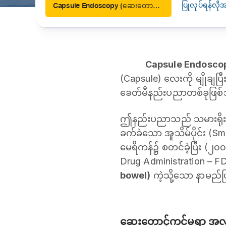
ပြုလုပ်ရန်လိ
Capsule Endoscopy (ဆေးတောင့်ကင်မရာဖြင့် အစာအိမ်နှင့် အူလမ်းကြောင်းတစ်လျှောက် ကြည့်ရှုစစ်ဆေးခြင်း)
Capsule Endosco
(Capsule) လေးကို မျိုချပြ
ခေတ်မီနည်းပညာတစ်ခုဖြစ
ဤနည်းပညာသည် သမားရိုးကျ မှ
ခက်ခဲသော အူသိမ်ပိုင်း (S
မေရိကန်၌ စတင်ခဲ့ပြီး (၂
Drug Administration – FD
bowel)
ကဲ့သို့သော နာမည်ဖြ
ဆေးတောင့်ကင်မရာ အလုပ