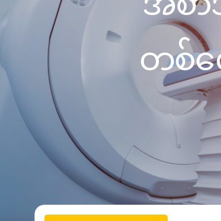
အစာအိ
News
Drugs and Supplements
Rehabilitation
Health 
Laboratories
Accurate and reliable diagnostic testing services
တစ်လျ
Healthy Lifestyles
Medical travel offices
One-stop medical referral services