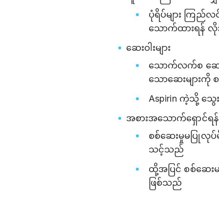
ပုံရိပ်များ ကြည်လ
သောက်ထားရန် လို
ဆေးဝါးများ
သောက်လက်စ ဆေးဝါ
သောဆေးများကို စစ
Aspirin ကဲ့သို့ သွ
အစားအသောက်ရှောင်ရန်
စစ်ဆေးမှုမပြုလုပ်
သင့်သည်
ထို့အပြင် စစ်ဆေးမ
ဖြစ်သည်