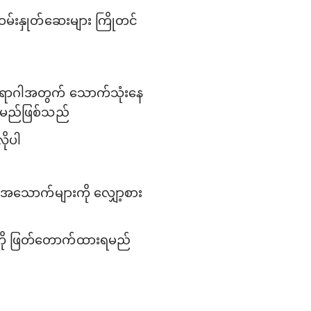
 ဝမ်းနှုတ်ဆေးများ ကြိုတင်
ာရောဂါအတွက် သောက်သုံးနေ
းရမည်ဖြစ်သည်
ိုပါ
ားအသောက်များကို လျှော့စား
ကို ဖြတ်တောက်ထားရမည်