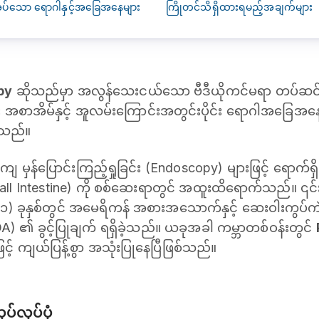
ုအပ်သော ရောဂါနှင့်အခြေအနေများ
ကြိုတင်သိရှိထားရမည့်အချက်များ
py
ဆိုသည်မှာ အလွန်သေးငယ်သော ဗီဒီယိုကင်မရာ တပ်ဆင
ီး အစာအိမ်နှင့် အူလမ်းကြောင်းအတွင်းပိုင်း ရောဂါအခြေအန
်သည်။
န်ပြောင်းကြည့်ရှုခြင်း (Endoscopy) များဖြင့် ရောက်ရှိရန်
mall Intestine) ကို စစ်ဆေးရာတွင် အထူးထိရောက်သည်။ ၎င်း
၀၀၁) ခုနှစ်တွင် အမေရိကန် အစားအသောက်နှင့် ဆေးဝါးကွပ်
A) ၏ ခွင့်ပြုချက် ရရှိခဲ့သည်။ ယခုအခါ ကမ္ဘာတစ်ဝန်းတွင်
င့် ကျယ်ပြန့်စွာ အသုံးပြုနေပြီဖြစ်သည်။
်လုပ်ပုံ