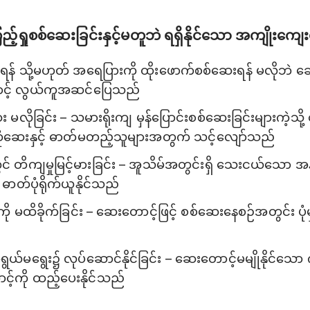
ည့်ရှုစစ်ဆေးခြင်းနှင့်မတူဘဲ ရရှိနိုင်သော အကျိုးကျေး
ဲစိတ်ရန် သို့မဟုတ် အရေပြားကို ထိုးဖောက်စစ်ဆေးရန် မလိုဘဲ 
ြောင့် လွယ်ကူအဆင်ပြေသည်
 မလိုခြင်း – သမားရိုးကျ မှန်ပြောင်းစစ်ဆေးခြင်းများကဲ့သို
ံဆေးနှင့် ဓာတ်မတည့်သူများအတွက် သင့်လျော်သည်
 တိကျမှုမြင့်မားခြင်း – အူသိမ်အတွင်းရှိ သေးငယ်သော အနာများ
ာတ်ပုံရိုက်ယူနိုင်သည်
ု မထိခိုက်ခြင်း – ဆေးတောင့်ဖြင့် စစ်ဆေးနေစဉ်အတွင်း ပုံမှ
မရွေး၌ လုပ်ဆောင်နိုင်ခြင်း – ဆေးတောင့်မမျိုနိုင်
င့်ကို ထည့်ပေးနိုင်သည်