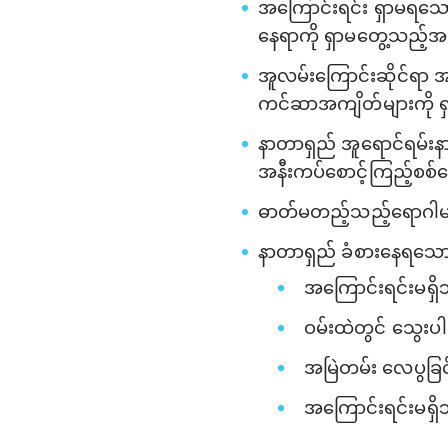
အကြောင်းရင်း ရှာမရသော 
နေရာကို ရှာမတွေ့သည့်အခ
အူလမ်းကြောင်းဆိုင်ရာ အ
ကင်ဆာအကျိတ်များကို ရှ
နာတာရှည် အူရောင်ရမ်းနာရ
အနီးကပ်စောင့်ကြည့်စစ်
ဓာတ်မတည့်သည့်ရောဂါမျာ
နာတာရှည် ခံစားနေရသေ
အကြောင်းရင်းမရှိဘဲ
ဝမ်းထဲတွင် သွေးပါ
အမြဲတမ်း လေပွခြင်းန
အကြောင်းရင်းမရှ