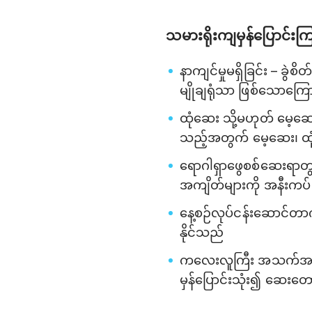
သမားရိုးကျမှန်ပြောင်းကြ
နာကျင်မှုမရှိခြင်း – ခွ
မျိုချရုံသာ ဖြစ်သောက
ထုံဆေး သို့မဟုတ် မေ့ဆေး
သည့်အတွက် မေ့ဆေး၊ ထု
ရောဂါရှာဖွေစစ်ဆေးရာတွင်
အကျိတ်များကို အနီးကပ် ဓ
နေ့စဉ်လုပ်ငန်းဆောင်တာကိ
နိုင်သည်
ကလေးလူကြီး အသက်အရွယ်
မှန်ပြောင်းသုံး၍ ဆေးတော