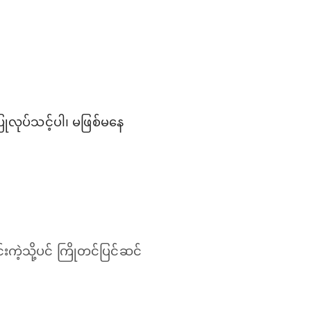
ြုလုပ်သင့်ပါ၊ မဖြစ်မနေ
းကဲ့သို့ပင် ကြိုတင်ပြင်ဆင်