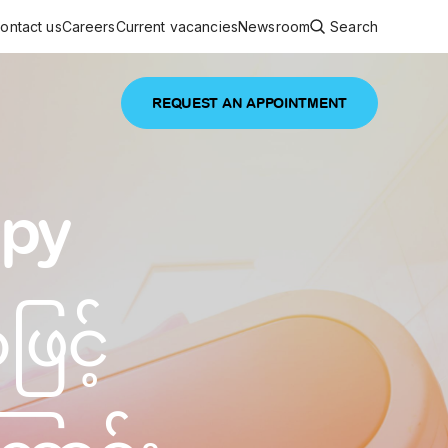
ontact us
Careers
Current vacancies
Newsroom
Search
REQUEST AN APPOINTMENT
ouncements
 services
Featured article
opy
 comprehensive interdisciplinary
stage of life
are
ြင့်
inic
and continuing health care from prenatal
es, coordinating with specialists as
e Facility Inaugurated in Yangon for
amilies