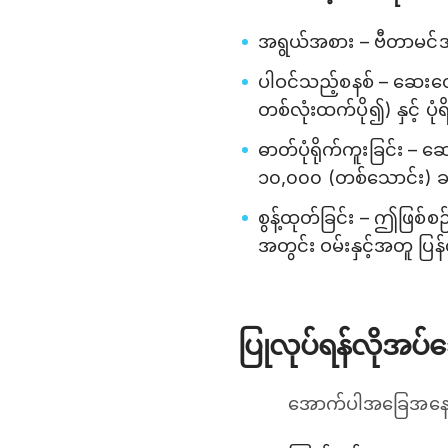
အရွယ်အစား – ဗီတာမင်အ
ပါဝင်သည့်စနစ် – ဆေးတေ
တစ်လုံးထက်ပို၍) နှင့် ပု
ဓာတ်ပုံရိုက်ကူးခြင်း –
၁၀,၀၀၀ (တစ်သောင်း) ခန
စွန့်ထုတ်ခြင်း – ဤဖြစ်စ
အတွင်း ဝမ်းနှင့်အတူ ပ
ပြုလုပ်ရန်လိုအပ
အောက်ပါအခြေအနေမျာ