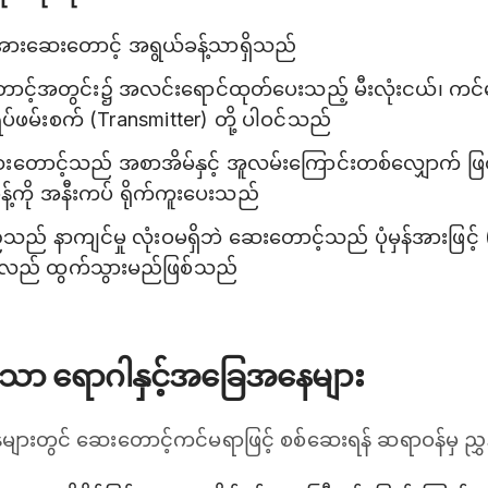
ားဆေးတောင့် အရွယ်ခန့်သာရှိသည်
ာင့်အတွင်း၌ အလင်းရောင်ထုတ်ပေးသည့် မီးလုံးငယ်၊ ကင်မ
ံရိပ်ဖမ်းစက် (Transmitter) တို့ ပါဝင်သည်
 ဆေးတောင့်သည် အစာအိမ်နှင့် အူလမ်းကြောင်းတစ်လျှောက် ဖြတ
့်ကို အနီးကပ် ရိုက်ကူးပေးသည်
ဉ်သည် နာကျင်မှု လုံးဝမရှိဘဲ ဆေးတောင့်သည် ပုံမှန်အားဖြင့် 
ြန်လည် ထွက်သွားမည်ဖြစ်သည်
်သော ရောဂါနှင့်အခြေအနေများ
းတွင် ဆေးတောင့်ကင်မရာဖြင့် စစ်ဆေးရန် ဆရာဝန်မှ ညွှန