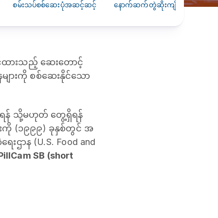
စမ်းသပ်စစ်ဆေးပုံအဆင့်ဆင့်
နောက်ဆက်တွဲဆိုးကျိုးများ
လိ
်ထားသည့် ဆေးတောင့်
ေများကို စစ်ဆေးနိုင်သော
 သို့မဟုတ် တွေ့ရှိရန်
ကို (၁၉၉၉) ခုနှစ်တွင် အ
ကဲရေးဌာန (U.S. Food and
PillCam SB (short