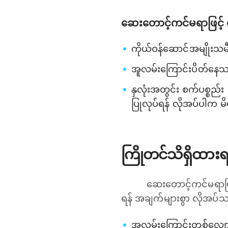
ဆေးတောင့်ကင်မရာဖြင့် 
ကိုယ်ဝန်ဆောင်အမျိုးသမီ
အူလမ်းကြောင်းပိတ်နေသည့
နှလုံးအတွင်း စက်ပစ္စည်
ပြုလုပ်ရန် လိုအပ်ပါက မ
ကြိုတင်သိရှိထား
ဆေးတောင့်ကင်မရာဖြင့
ရန် အချက်များစွာ လိုအပ်
အူလမ်းကြောင်းတစ်လျှော