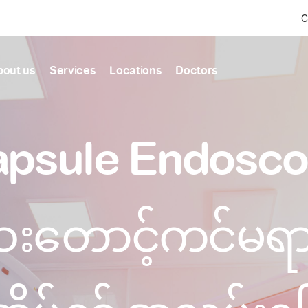
C
bout us
Services
Locations
Doctors
Find Health articles by first letter
News & Ann
Our clinics
Our featured
psule Endosc
ealthcare
A
B
C
D
E
F
G
H
I
J
K
well-being
well-being
Dedicated to providing
Trusted care for every 
L
M
N
O
P
Q
R
S
T
U
V
healthcare services
W
X
Y
Z
#
Primary c
းတောင့်ကင်မရာဖ
pmental screening
Shin Saw Pu Cl
Comprehensive 
Or search by keyword
tics
to elderly stag
A Top-Tier Primary Car
needed
Local and Expatriate F
ALL ARTICLES
y care