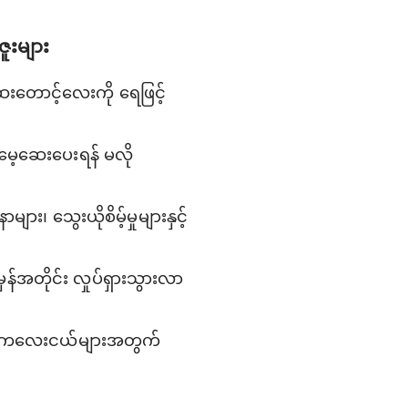
ဇူးများ
ဆေးတောင့်လေးကို ရေဖြင့်
့ မေ့ဆေးပေးရန် မလို
၊ သွေးယိုစိမ့်မှုများနှင့်
န်အတိုင်း လှုပ်ရှားသွားလာ
သော ကလေးငယ်များအတွက်