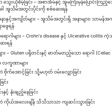
သွေးယိုစိမ့်ခြင်း – အစာအိမ်နှင့် အူမကြီးမှန်ပြောင်းကြည
ါ အူသိမ်အတွင်းပိုင်းကို စစ်ဆေးရန်
နာနှင့်အကျိတ်များ – အူသိမ်အတွင်းရှိ အနာများ၊ သာမန်အက
ာဖွေရန်
ောဂါများ – Crohn’s disease နှင့် Ulcerative colitis ကဲ့သ
ဆေးရန်
း – Gluten ပရိုတင်းနှင့် ဓာတ်မတည့်သော ရောဂါ (Celiac
ာ လက္ခဏာများ
 ဗိုက်အောင့်ခြင်း သို့မဟုတ် ဝမ်းလျှောခြင်း
ခြင်း
ှင့် နုံးချည့်နေခြင်း
ိဘဲ ကိုယ်အလေးချိန် သိသိသာသာ ကျဆင်းသွားခြင်း