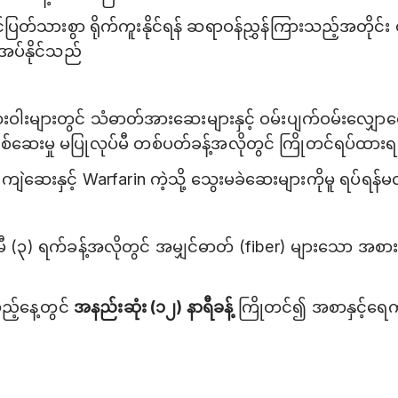
င်ပြတ်သားစွာ ရိုက်ကူးနိုင်ရန် ဆရာဝန်ညွှန်ကြားသည့်အတိုင်း
အပ်နိုင်သည်
းများတွင် သံဓာတ်အားဆေးများနှင့် ဝမ်းပျက်ဝမ်းလျှေ
်ဆေးမှု မပြုလုပ်မီ တစ်ပတ်ခန့်အလိုတွင် ကြိုတင်ရပ်ထာ
ေးကျဲဆေးနှင့် Warfarin ကဲ့သို့ သွေးမခဲဆေးများကိုမူ ရပ်ရန်မလ
မီ (၃) ရက်ခန့်အလိုတွင် အမျှင်ဓာတ် (fiber) များသော အစ
ည့်နေ့တွင်
အနည်းဆုံး (၁၂) နာရီခန့်
ကြိုတင်၍ အစာနှင့်ရေ