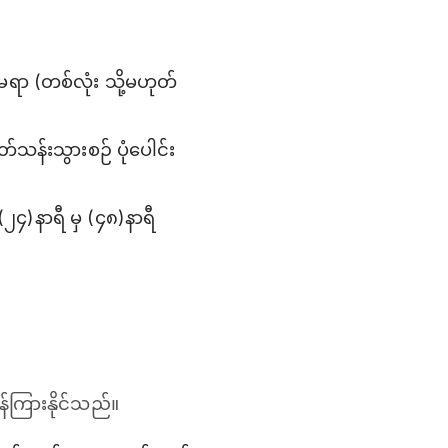
ရာ (တစ်လုံး သို့မဟုတ်
်သန်းသွားစဉ် ပုံပေါင်း
(၂၄)နာရီ မှ (၄၈)နာရီ
်ကြားနိုင်သည်။