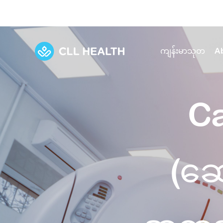
ကျန်းမာသုတ
A
Explore Services
Our Facilities
Ca
View all health articles
About us
Discover our commitment to transforming h
Comprehensive care for your health and 
Comprehensive care for your health and 
Emergencies
Our history
(ဆေ
Diseases and Conditions
Primary care
Our polyclinics
Develo
Quality primary and specialty care near you
Symptoms
Careers
Immunisation
Diagnos
Our clinics
Tests and Procedures
Digestive care
Fertilit
Diagnostics and treatment in one place