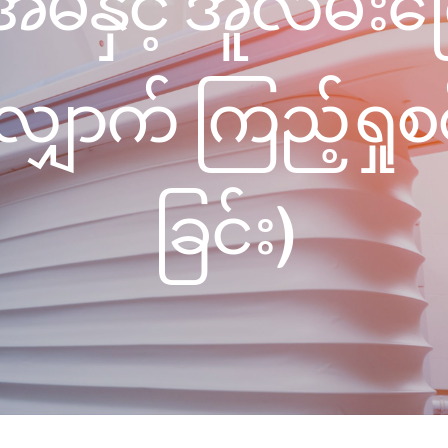
မ်နှင့် အူလမ်းက
SEARCH
screening
PRESS RELEASE
16 JAN 2026
ှောက် ကြည့်ရှု
CLL HEALTH
Strengthens
Presence in Upp
Myanmar Throu
ခြင်း)
Acquisition of In
Phyu Laboratory
Clinic
Yangon, Myanmar, 
January 2026 — CL
HEALTH is pleased t
announce the...