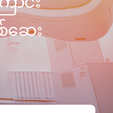
ြောင်း
PRESS RELEASE
29 AUG 2024
DISEASES AND CONDITIONS
စစ်ဆေး
CLL HEALTH unveils
22 APR 2026
Shin Saw Pu Clinic in
Melioidosis (မယ်လီယွိုက်ဒိုး
Yangon, advancing
er
ဆစ် ပြင်းထန်ကူးစက်ရောဂါ)
primary care
gh
services
ဘက်တီးရီးယားပိုးကြောင့်ဖြစ်သော မယ်
gyin
လီယွိုက်ဒိုးဆစ် ပြင်းထန်
 and
Yangon, Myanmar, 29
ကူးစက်ရောဂါ...
August 2024 — CLL
HEALTH is delighted to
8
announce the...
L
o