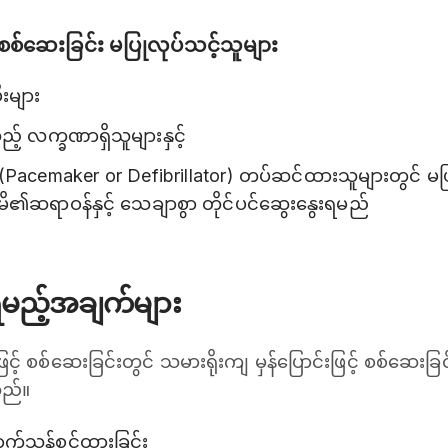
စစ်ဆေးခြင်း မပြုလုပ်သင့်သူများ
းများ
် လက္ခဏာရှိသူများနှင့်
း (Pacemaker or Defibrillator) တပ်ဆင်ထားသူများတွင် မပ
ိမိ၏ဆရာဝန်နှင့် သေချာစွာ တိုင်ပင်ဆွေးနွေးရမည်
ရမည့်အချက်များ
် စစ်ဆေးခြင်းတွင် သမားရိုးကျ မှန်ပြောင်းဖြင့် စစ်ဆေးခြင်
သည်။
က်သန့်စင်ထားခြင်း