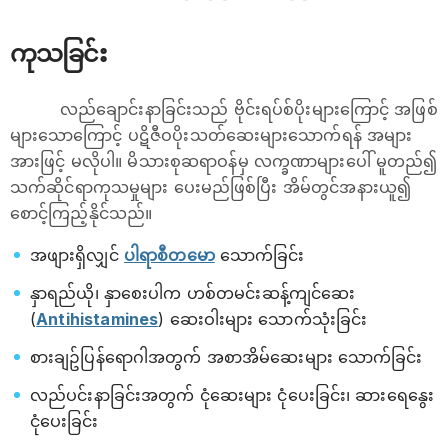
ကုသခြင်း
လည်ချောင်းနာခြင်းသည် ဗိုင်းရပ်စ်ပိုးများကြောင့် အဖြစ်
များသောကြောင့် ပဋိဇီဝပိုးသတ်ဆေးများသောက်ရန် အများ
အားဖြင့် မလိုပါ။ မိသားစုဆရာဝန်မှ လက္ခဏာများပေါ် မူတည်၍
သက်ဆိုင်ရာကုသမှုများ ပေးမည်ဖြစ်ပြီး အိမ်တွင်အနားယူ၍
စောင့်ကြည့်နိုင်သည်။
အဖျားရှိလျှင်
ပါရာစီတမော
သောက်ခြင်း
နှာရည်ယို၊ နှာစေးပါက ဟစ်တမင်းဆန့်ကျင်ဆေး
(
Antihistamines
) ဆေးဝါးများ သောက်သုံးခြင်း
စားချဥ်ပြန်‌ရောဂါအတွက် အစာအိမ်ဆေးများ သောက်ခြင်း
လည်ပင်းနာခြင်းအတွက် ငုံဆေးများ ငုံပေးခြင်း၊ ‌‌ဆားရေနွေး
ငုံပေးခြင်း