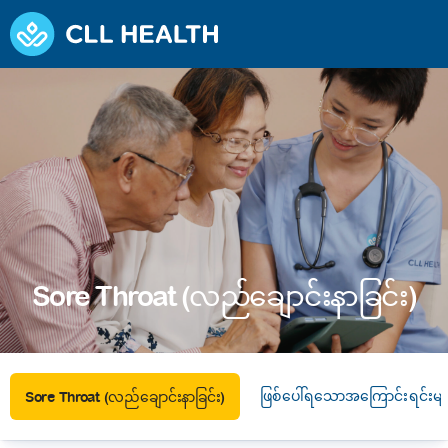
Sore Throat (လည်ချောင်းနာခြင်း)
ဖြစ်ပေါ်ရသောအကြောင်းရင်းမျ
Sore Throat (လည်ချောင်းနာခြင်း)