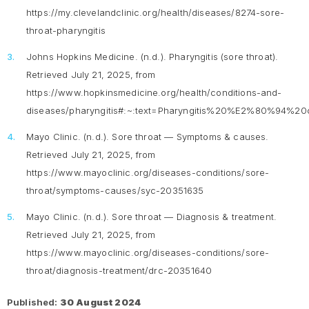
https://my.clevelandclinic.org/health/diseases/8274-sore-
throat-pharyngitis
Johns Hopkins Medicine. (n.d.).
Pharyngitis (sore throat)
.
Retrieved July 21, 2025, from
https://www.hopkinsmedicine.org/health/conditions-and-
diseases/pharyngitis#:~:text=Pharyngitis%20%E2%80%9
Mayo Clinic. (n.d.).
Sore throat — Symptoms & causes
.
Retrieved July 21, 2025, from
https://www.mayoclinic.org/diseases-conditions/sore-
throat/symptoms-causes/syc-20351635
Mayo Clinic. (n.d.).
Sore throat — Diagnosis & treatment
.
Retrieved July 21, 2025, from
https://www.mayoclinic.org/diseases-conditions/sore-
throat/diagnosis-treatment/drc-20351640
Published:
30 August 2024