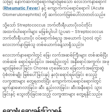
သဖြင့် နောက်ဆက်တွဲရောဂါများဖြစ်သော လေးဘက်နာရောဂါ
(
Rheumatic Fever
) နှင့် ကျောက်ကပ်ရောင်ရောဂါ (Acute
Glomerulonephritis) တို့ ဆက်လက်ဖြစ်ပေါ်လာတတ်သည်။
သို့သော် Streptococcus ဘက်တီးရီးယားပိုးဝင်တိုင်း
အထက်ပါရောဂါများ မဖြစ်ပွါးပါ (ဥပမာ – Streptococcus
ဘက်တီးရီးယားပိုး ဝင်ရောက်ခံရသူ အယောက် (၃၀၀) တွင်
လေးဘက်နာဖြစ်သူ တစ်ယောက်ခန့်သာရှိသည်)။
လေးဘက်နာရောဂါတွင် ခြေ၊ လက်အဆစ်ကြီးများ တစ်ဆစ်ပြီး
တစ်ဆစ် ရောင်ရမ်းခြင်း၊ အရေပြားတွင် အနီရောင်အကွက်၊ အဖု
များဖြစ်ပေါ်ခြင်း၊ Chorea ဟုခေါ်သော ခြေလက်အကြောဆွဲ
ပုံစံတစ်မျိုး ဖြစ်ပေါ်ခြင်းနှင့် နှလုံးရောင်ရမ်းခြင်း စသည့်
လက္ခဏာများ တွေ့ရတတ်ပြီး ကျောက်ကပ်ရောင်ရောဂါတွင်
မျက်နှာဖောလာခြင်း၊ ဆီး နည်းလာခြင်း၊ ဆီးအနီရောင် သွား
ခြင်းနှင့် သွေးတိုးခြင်းစသည့် လက္ခဏာများ တွေ့ရနိုင်သည်။
ဆေးရုံ၊ ဆေးခန်းပြသရန်