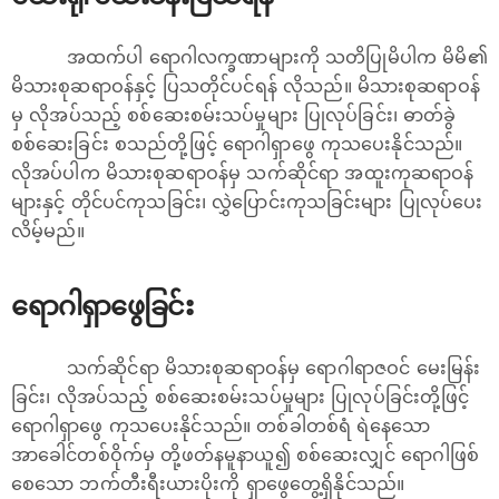
အထက်ပါ ရောဂါလက္ခဏာများကို သတိပြုမိပါက မိမိ၏
မိသားစုဆရာဝန်နှင့် ပြသတိုင်ပင်ရန် လိုသည်။ မိသားစုဆရာဝန်
မှ လိုအပ်သည့် စစ်ဆေးစမ်းသပ်မှုများ ပြုလုပ်ခြင်း၊ ဓာတ်ခွဲ
စစ်ဆေးခြင်း စသည်တို့ဖြင့် ရောဂါရှာ‌ဖွေ ကုသပေးနိုင်သည်။
လိုအပ်ပါက မိသားစုဆရာဝန်မှ သက်ဆိုင်ရာ အထူးကုဆရာဝန်
များနှင့် တိုင်ပင်ကုသခြင်း၊​ လွှဲပြောင်းကုသခြင်းများ ပြုလုပ်ပေး
လိမ့်မည်။
ရောဂါရှာဖွေခြင်း
သက်ဆိုင်ရာ မိသားစုဆရာဝန်မှ ရောဂါရာဇဝင် မေးမြန်း
ခြင်း၊ လိုအပ်သည့် စစ်ဆေးစမ်းသပ်မှုများ ပြုလုပ်ခြင်းတို့ဖြင့်
ရောဂါရှာ‌ဖွေ ကုသပေးနိုင်သည်။ တစ်ခါတစ်ရံ ရဲနေသော
အာခေါင်တစ်ဝိုက်မှ တို့ဖတ်နမူနာယူ၍ စစ်ဆေးလျှင် ရောဂါဖြစ်
စေသော ဘက်တီးရီးယားပိုးကို ‌ရှာဖွေတွေ့ရှိနိုင်သည်။