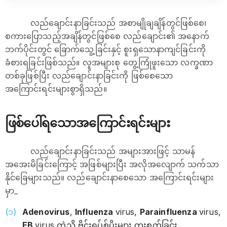
လည်ချောင်းနာခြင်းသည် အစာမျိုချချိန်တွင်ဖြစ်စေ၊
စကားပြောသည့်အချိန်တွင်ဖြစ်စေ လည်ချောင်း၏ အနောက်
ဘက်ပိုင်းတွင် ခြောက်သွေ့ခြင်းနှင့် စူးရှသောနာကျင်ခြင်းကို
ခံစားရခြင်းဖြစ်သည်။ လူအများစု တွေ့ကြုံဖူးသော လက္ခဏာ
တစ်ခုဖြစ်ပြီး လည်ချောင်းနာခြင်းကို ဖြစ်စေသော
အကြောင်းရင်းများစွာရှိသည်။
ဖြစ်ပေါ်ရသောအကြောင်းရင်းများ
လည်ချောင်းနာခြင်းသည် အများအားဖြင့် သာမန်
အအေးမိခြင်းကြောင့် အဖြစ်များပြီး အလိုအလျောက် သက်သာ
နိုင်ခြေများသည်။ လည်ချောင်းနာစေသော အကြောင်းရင်းများ
မှာ_
Adenovirus
,
Influenza
virus,
Parainfluenza
virus,
EB
virus ကဲ့သို့ ဗိုင်းရပ်စ်ပိုးများ ကူးစက်ခြင်း