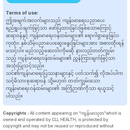
Terms of use:
ဤအချက်အလက်များသည် ကျန်းမာရေးပညာပေး
ရည်ရွယ်ချက်ဖြင့်သာ ဖော်ပြထားခြင်းဖြစ်သောကြောင့်
ဆရာဝန်နှင့် ကျန်းမာရေးဝန်ထမ်းများ၏ ရောဂါရှာဖွေခြင်း၊
ကုထုံး၊ နှစ်သိမ့်ပညာပေးဆွေးနွေးခြင်းများအား အစားထိုးရန်
မသင့်ပါ။ မည်သည့်ဆေးဝါးကိုမဆို နားလည်တတ်ကျွမ်း
သည့် ကျန်းမာရေးဝန်ထမ်းများ၏ ညွှန်ကြားချက်ဖြင့်သာ
အသုံးပြုသင့်သည်။
သင်၏ကျန်းမာရေးပြဿနာများနှင့် ပတ်သက်၍ လိုအပ်ပါက
သင့်မိသားစုဆရာဝန် သို့မဟုတ် တတ်ကျွမ်းသော
ကျန်းမာရေးဝန်ထမ်းများ၏ အကြံဉာဏ်ကိုသာ ရယူသင့်
ပါသည်။
Copyrights :
All content appearing on “ကျန်းမာသုတ”which is
owned and operated by CLL HEALTH, is protected by
copyright and may not be reused or reproduced without