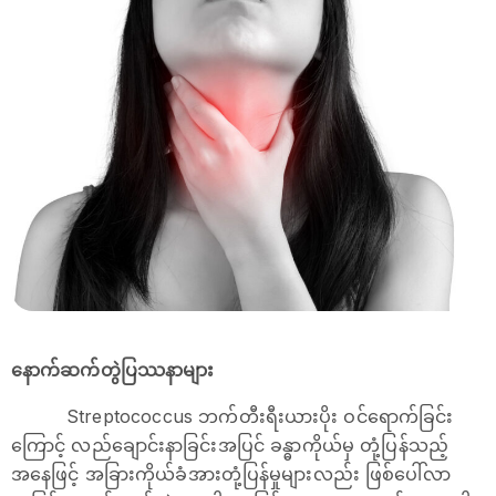
နောက်ဆက်တွဲပြဿနာများ
Streptococcus ဘက်တီးရီးယားပိုး ဝင်ရောက်ခြင်း
ကြောင့် လည်ချောင်းနာခြင်းအပြင် ခန္ဓာကိုယ်မှ တုံ့ပြန်သည့်
အနေဖြင့် အခြားကိုယ်ခံအားတုံ့ပြန်မှုများလည်း ဖြစ်ပေါ်လာ