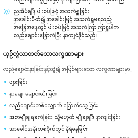
ညအိပ်ချိန် ပါးစပ်ဖြင့် အသက်ရှူခြင်း
နှာခေါင်းပိတ်၍ နှာခေါင်းဖြင့် အသက်ရှူမရသည့်
အခြေအနေတွင် ပါးစပ်ဖြင့် အသက်ကြာကြာရှူပါက
လည်ချောင်းခြောက်ပြီး နာကျင်နိုင်သည်။
ယှဉ်တွဲလာတတ်သောလက္ခဏာများ
လည်ချောင်းနာခြင်းနှင့်တွဲ၍ အဖြစ်များသော လက္ခဏာများမှာ_
ဖျားခြင်း
နှာချေ၊ ချောင်းဆိုးခြင်း
လည်ချောင်းတစ်လျှောက် ခြောက်သွေ့ခြင်း
အစာမျိုချရခက်ခြင်း သို့မဟုတ် မျိုချချိန် နာကျင်ခြင်း
အာခေါင်အနီးတစ်ဝိုက်တွင် နီရဲနေခြင်း