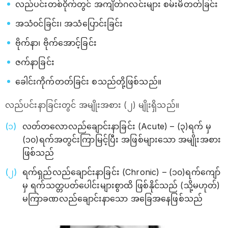
လည်ပင်းတစ်၀ိုက်တွင် အကျိတ်ဂလင်းများ စမ်းမိတတ်ခြင်း
အသံ၀င်ခြင်း၊ အသံပြောင်းခြင်း
ဗိုက်နာ၊ ဗိုက်အောင့်ခြင်း
ဇက်နာခြင်း
ခေါင်းကိုက်တတ်ခြင်း စသည်တို့ဖြစ်သည်။
လည်ပင်းနာခြင်းတွင် အမျိုးအစား (၂) မျိုးရှိသည်။
လတ်တလောလည်ချောင်းနာခြင်း (Acute) – (၃)ရက် မှ
(၁၀)ရက်အတွင်းကြာမြင့်ပြီး အဖြစ်များသော အမျိုးအစား
ဖြစ်သည်
ရက်ရှည်လည်ချောင်းနာခြင်း (Chronic) – (၁၀)ရက်ကျော်
မှ ရက်သတ္တပတ်ပေါင်းများစွာထိ ဖြစ်နိုင်သည် (သို့မဟုတ်)
မကြာခဏလည်ချောင်းနာသော အခြေအနေဖြစ်သည်