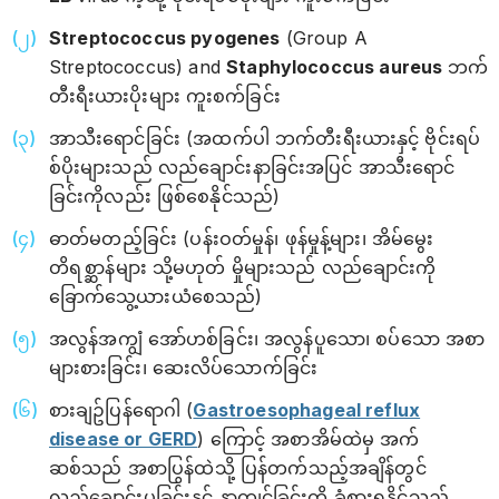
Streptococcus pyogenes
(Group A
Streptococcus) and
Staphylococcus
aureus
ဘက်
တီးရီးယားပိုးများ ကူးစက်ခြင်း
အာသီးရောင်ခြင်း (အထက်ပါ ဘက်တီးရီးယားနှင့် ဗိုင်းရပ်
စ်ပိုးများသည် လည်ချောင်းနာခြင်းအပြင် အာသီးရောင်
ခြင်းကိုလည်း ဖြစ်စေနိုင်သည်)
ဓာတ်မတည့်ခြင်း (ပန်းဝတ်မှုန်၊ ဖုန်မှုန့်များ၊ အိမ်မွေး
တိရစ္ဆာန်များ သို့မဟုတ် မှိုများသည် လည်ချောင်းကို
ခြောက်သွေ့ယားယံစေသည်)
အလွန်အကျွံ အော်ဟစ်ခြင်း၊ အလွန်ပူသော၊ စပ်သော အစာ
များစားခြင်း၊ ဆေးလိပ်သောက်ခြင်း
စားချဥ်ပြန်ရောဂါ (
Gastroesophageal reflux
disease or GERD
) ကြောင့် အစာအိမ်ထဲမှ အက်
ဆစ်သည် အစာပြွန်ထဲသို့ ပြန်တက်သည့်အချိန်တွင်
လည်ချောင်းပူခြင်းနှင့် နာကျင်ခြင်းကို ခံစားရနိုင်သည်