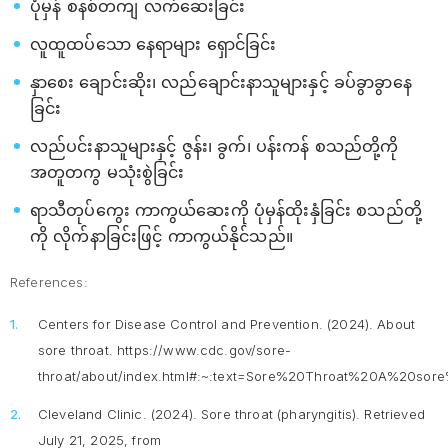
ပုံမှန် စနစ်တကျ လက်ဆေးခြင်း
လူထူထပ်သော နေ‌ရာများ ရှောင်ခြင်း
နှာစေး ချောင်းဆိုး၊ လည်ချောင်းနာသူများနှင့် ခပ်ခွာခွာနေ
ခြင်း
လည်ပင်းနာသူများနှင့် ဇွန်း၊ ခွက်၊ ပန်းကန် စသည်တို့ကို
အတူတကွ မသုံးစွဲခြင်း
ရာသီတုပ်ကွေး ကာကွယ်ဆေးကို ပုံမှန်ထိုးနှံခြင်း စသည်တို့
ကို လိုက်နာခြင်းဖြင့် ကာကွယ်နိုင်သည်။
References:
Centers for Disease Control and Prevention. (2024).
About
sore throat
. https://www.cdc.gov/sore-
throat/about/index.html#:~:text=Sore%20Throat%20A%20s
Cleveland Clinic. (2024).
Sore throat (pharyngitis)
. Retrieved
July 21, 2025, from