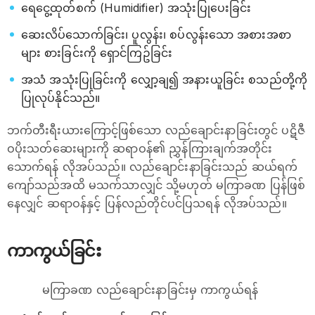
‌ရေငွေ့ထုတ်စက် (Humidifier) အသုံးပြုပေးခြင်း
ဆေးလိပ်သောက်ခြင်း၊ ပူလွန်း၊ စပ်လွန်းသော အစားအစာ
များ စားခြင်းကို ရှောင်ကြဥ်ခြင်း
အသံ အသုံးပြုခြင်းကို လျှော့ချ၍ အနားယူခြင်း စသည်တို့ကို
ပြုလုပ်နိုင်သည်။
ဘက်တီးရီးယားကြောင့်ဖြစ်သော လည်ချောင်းနာခြင်းတွင် ပဋိဇီ
ဝပိုးသတ်ဆေးများကို ဆရာဝန်၏ ညွှန်ကြားချက်အတိုင်း
သောက်ရန် လိုအပ်သည်။ လည်ချောင်းနာခြင်းသည် ဆယ်ရက်
ကျော်သည်အထိ မသက်သာလျှင် သို့မဟုတ် မကြာခဏ ပြန်ဖြစ်
နေလျှင် ဆရာဝန်နှင့် ပြန်လည်တိုင်ပင်ပြသရန် လိုအပ်သည်။
ကာကွယ်ခြင်း
မကြာခဏ လည်ချောင်းနာခြင်းမှ ကာကွယ်ရန်