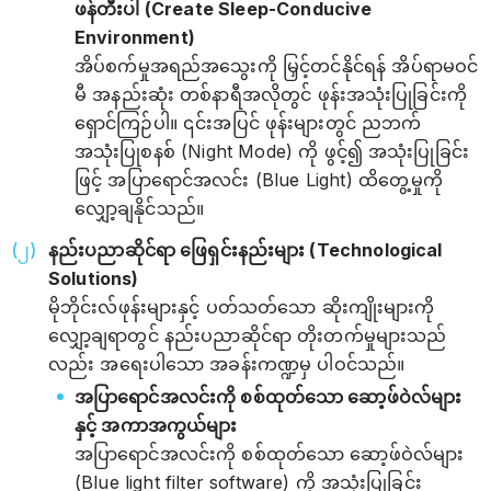
ဖန်တီးပါ (Create Sleep-Conducive
Environment)
အိပ်စက်မှုအရည်အသွေးကို မြှင့်တင်နိုင်ရန် အိပ်ရာမဝင်
မီ အနည်းဆုံး တစ်နာရီအလိုတွင် ဖုန်းအသုံးပြုခြင်းကို
ရှောင်ကြဉ်ပါ။ ၎င်းအပြင် ဖုန်းများတွင် ညဘက်
အသုံးပြုစနစ် (Night Mode) ကို ဖွင့်၍ အသုံးပြုခြင်း
ဖြင့် အပြာရောင်အလင်း (Blue Light) ထိတွေ့မှုကို
လျှော့ချနိုင်သည်။
နည်းပညာဆိုင်ရာ ဖြေရှင်းနည်းများ (Technological
Solutions)
မိုဘိုင်းလ်ဖုန်းများနှင့် ပတ်သတ်သော ဆိုးကျိုးများကို
လျှော့ချရာတွင် နည်းပညာဆိုင်ရာ တိုးတက်မှုများသည်
လည်း အရေးပါသော အခန်းကဏ္ဍမှ ပါဝင်သည်။
အပြာရောင်အလင်းကို စစ်ထုတ်သော ဆော့ဖ်ဝဲလ်များ
နှင့် အကာအကွယ်များ
အပြာရောင်အလင်းကို စစ်ထုတ်သော ဆော့ဖ်ဝဲလ်များ
(Blue light filter software) ကို အသုံးပြုခြင်း