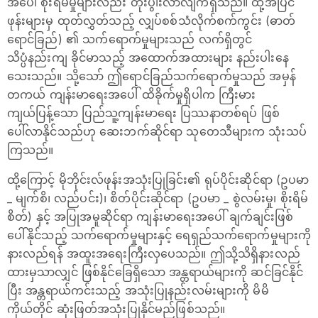
အပေါ် စိုးရိမ်မှုများလည်း တိုးပွါးလာလျက်ရှိသည်။ ထို့အပြင်
ဖုန်းများမှ ထုတ်လွှတ်သည့် လျှပ်စစ်သံလိုက်စက်ကွင်း (ဓာတ်
ရောင်ခြည်) ၏ သက်ရောက်မှုများသည် လက်ရှိတွင်
သိပ္ပံနည်းကျ ခိုင်မာသည့် အထောက်အထားများ နည်းပါးနေ
သေးသည်။ သို့သော် ဤရောင်ခြည်သက်ရောက်မှုသည် အမှန်
တကယ် ကျန်းမာရေးအပေါ် ထိခိုက်မှုရှိပါက ကြီးမား
ကျယ်ပြန့်သော ပြည်သူ့ကျန်းမာရေး ပြဿနာတစ်ရပ် ဖြစ်
ပေါ်လာနိုင်သည်ဟု ဆေးဘက်ဆိုင်ရာ သုတေသီများက သုံးသပ်
ကြသည်။
ထို့ကြောင့် မိုဘိုင်းလ်ဖုန်းအသုံးပြုခြင်း၏ ရုပ်ပိုင်းဆိုင်ရာ (ဥပမာ
_ မျက်စိ၊ လည်ပင်း)၊ စိတ်ပိုင်းဆိုင်ရာ (ဥပမာ _ စွဲလမ်းမှု၊ စိုးရိမ်
စိတ်) နှင့် အပြုအမူဆိုင်ရာ ကျန်းမာရေးအပေါ် ချက်ချင်းဖြစ်
ပေါ်နိုင်သည့် သက်ရောက်မှုများနှင့် ရေရှည်သက်ရောက်မှုများကို
နားလည်ရန် အထူးအရေးကြီးလှပေသည်။ ဤသို့သိရှိနားလည်
ထားမှသာလျှင် ဖြစ်နိုင်ခြေရှိသော အန္တရာယ်များကို ဆင်ခြင်နိုင်
ပြီး အန္တရာယ်ကင်းသည့် အသုံးပြုနည်းလမ်းများကို မိမိ
ကိုယ်တိုင် ဆုံးဖြတ်အသုံးပြုနိုင်မည်ဖြစ်သည်။