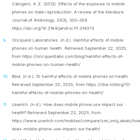
Calogero, A. E. (2012). Effects of the exposure to mobile
phones on male reproduction: A review of the literature.
Journal of Andrology, 33
(3), 350–356.
https://doi.org/10.2164/jandrol.111.014373
Oncquest Laboratories. (n.d.).
Harmful effects of mobile
phones on human health
. Retrieved September 22, 2025,
from https://oncquestlabs.com/blog/harmful-effects-of-
mobile-phones-on-human-health/
Rbia. (n.d.).
10 harmful effects of mobile phones on health
.
Retrieved September 22, 2025, from https://rbia.in/blog/10-
harmful-effects-of-mobile-phones-on-health/
Uswitch. (n.d.).
How does mobile phone use impact our
health?
Retrieved September 22, 2025, from
https://www.uswitch.com/mobiles/compare/sim_only_deals/ho
does-mobile-phone-use-impact-our-health/