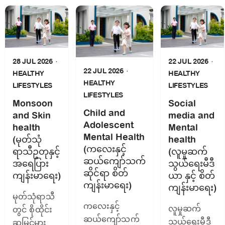
28 JUL 2026
22 JUL 2026
22 JUL 2026
HEALTHY
HEALTHY
HEALTHY
LIFESTYLES
LIFESTYLES
LIFESTYLES
Monsoon
Social
Child and
and Skin
media and
Adolescent
health
Mental
Mental Health
(မုတ်သုံ
health
(ကလေးနှင့်
ရာသီဥတုနှင့်
(လူမှုဆက်
ဆယ်ကျော်သက်
အရေပြား
သွယ်ရေးမီဒီ
ဆိုင်ရာ စိတ်
ကျန်းမာ‌ရေး)
ယာ နှင့် စိတ်
ကျန်းမာရေး)
ကျန်းမာရေး)
မုတ်သုံရာသီ
ကလေးနှင့်
လူမှုဆက်
တွင် စိုထိုင်း
ဆယ်ကျော်သက်
သွယ်ရေးမီဒီ
ဆမြင့်မား