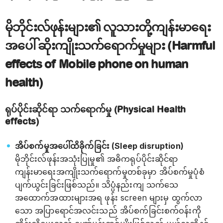
မိုဘိုင်းလ်ဖုန်းများ၏ လူသားတို့ကျန်းမာရေး
အပေါ် ဆိုးကျိုးသက်ရောက်မှုများ (Harmful
effects of Mobile phone on human
health)
ရုပ်ပိုင်းဆိုင်ရာ သက်ရောက်မှု (Physical Health
effects)
အိပ်စက်မှုအပေါ်ထိခိုက်ခြင်း (Sleep disruption)
မိုဘိုင်းလ်ဖုန်းအသုံးပြုမှု၏ အဓိကရုပ်ပိုင်းဆိုင်ရာ
ကျန်းမာရေးအကျိုးသက်‌ရောက်မှုတစ်ခုမှာ အိပ်စက်မှုပုံစံ
ပျက်ယွင်းခြင်းဖြစ်သည်။ သိပ္ပံနည်းကျ သက်သေ
အထောက်အထားများအရ ဖုန်း screen များမှ ထွက်လာ
သော အပြာရောင်အလင်းသည် အိပ်စက်ခြင်းစက်ဝန်းကို