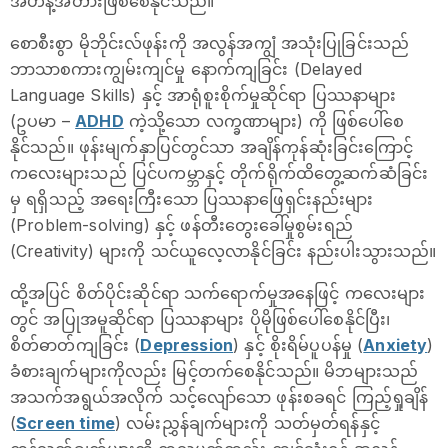
အဟန့်အတားဖြစ်စေနိုင်သည်။
စောစီးစွာ မိုဘိုင်းလ်ဖုန်းကို အလွန်အကျွံ အသုံးပြုခြင်းသည်
ဘာသာစကားကျွမ်းကျင်မှု နောက်ကျခြင်း (Delayed
Language Skills) နှင့် အာရုံစူးစိုက်မှုဆိုင်ရာ ပြဿနာများ
(ဥပမာ –
ADHD
ကဲ့သို့သော လက္ခဏာများ) ကို ဖြစ်ပေါ်စေ
နိုင်သည်။ ဖုန်းမျက်နှာပြင်တွင်သာ အချိန်ကုန်ဆုံးခြင်းကြောင့်
ကလေးများသည် ပြင်ပကမ္ဘာနှင့် တိုက်ရိုက်ထိတွေ့ဆက်ဆံခြင်း
မှ ရရှိသည့် အရေးကြီးသော ပြဿနာဖြေရှင်းနည်းများ
(Problem-solving) နှင့် ဖန်တီးတွေးခေါ်မှုစွမ်းရည်
(Creativity) များကို သင်ယူလေ့လာနိုင်ခြင်း နည်းပါးသွားသည်။
ထို့အပြင် စိတ်ပိုင်းဆိုင်ရာ သက်ရောက်မှုအနေဖြင့် ကလေးများ
တွင် အပြုအမူဆိုင်ရာ ပြဿနာများ ပိုမိုဖြစ်ပေါ်စေနိုင်ပြီး၊
စိတ်ဓာတ်ကျခြင်း (
Depression
) နှင့် စိုးရိမ်ပူပန်မှု (
Anxiety
)
ခံစားချက်များကိုလည်း မြင့်တက်စေနိုင်သည်။ မိဘများသည်
အသက်အရွယ်အလိုက် သင့်လျော်သော ဖုန်းစခရင် ကြည့်ရှုချိန်
(
Screen time
) လမ်းညွှန်ချက်များကို သတ်မှတ်ရန်နှင့်