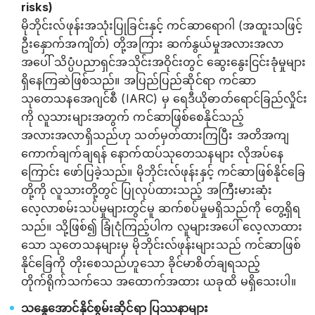
risks)
မိုဘိုင်းလ်ဖုန်းအသုံးပြုခြင်းနှင့် ကင်ဆာရောဂါ (အထူးသဖြင့်
ဦးနှောက်အကျိတ်) တို့အကြား ဆက်နွယ်မှုအလားအလာ
အပေါ် သိပ္ပံပညာရှင်အသိုင်းအဝိုင်းတွင် ဆွေးနွေးငြင်းခုံမှုများ
ရှိနေကြဆဲဖြစ်သည်။ အပြည်ပြည်ဆိုင်ရာ ကင်ဆာ
သုတေသနအေဂျင်စီ (IARC) မှ ရေဒီယိုဓာတ်ရောင်ခြည်လှိုင်း
ကို လူသားများအတွက် ကင်ဆာဖြစ်စေနိုင်သည့်
အလားအလာရှိသည်ဟု သတ်မှတ်ထားကြပြီး အတိအကျ
ကောက်ချက်ချရန် နောက်ထပ်သုတေသနများ လိုအပ်နေ
ကြောင်း ဖော်ပြခဲ့သည်။ မိုဘိုင်းလ်ဖုန်းနှင့် ကင်ဆာဖြစ်နိုင်ခြေ
တို့ကို လူသားတို့တွင် ပြုလုပ်ထားသည့် အကြီးမားဆုံး
လေ့လာစမ်းသပ်မှုများတွင်မူ ဆက်စပ်မှုမရှိသည်ကို တွေ့ရှိရ
သည်။ သို့ဖြစ်၍ ခြုံငုံကြည့်ပါက လူများအပေါ် လေ့လာထား
သော သုတေသနများမှ မိုဘိုင်းလ်ဖုန်းများသည် ကင်ဆာဖြစ်
နိုင်ခြေကို တိုးစေသည်ဟူသော ခိုင်မာစိတ်ချရသည့်
တိုက်ရိုက်သက်သေ အထောက်အထား ယခုထိ မရှိသေးပါ။
သန္ဓေအောင်နိုင်စွမ်းဆိုင်ရာ ပြဿနာများ