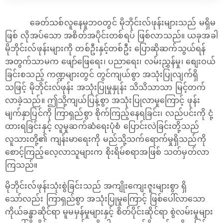
ခေတ်သစ်လူနေမှုဘဝတွင် မိုဘိုင်းလ်ဖုန်းများသည် မရှိမ
ဖြစ် လိုအပ်သော အစိတ်အပိုင်းတစ်ရပ် ဖြစ်လာသည်။ ယခုအခါ
မိုဘိုင်းလ်ဖုန်းများကို တစ်ဦးနှင့်တစ်ဦး ပြောဆိုဆက်သွယ်ရန်
အတွက်သာမက ဖျော်ဖြေရေး၊ ပညာရေး၊ လမ်းညွှန်မှု၊ စျေးဝယ်
ခြင်းစသည့် ကဏ္ဍများတွင် တွင်ကျယ်စွာ အသုံးပြုလျက်ရှိ
သဖြင့် မိုဘိုင်းလ်ဖုန်း အသုံးပြုမှုနှုန်း သိသိသာသာ မြင့်တက်
လာခဲ့သည်။ ဤသို့ကျယ်ပြန့်စွာ အသုံးပြုလာမှုကြောင့် ဖုန်း
မျက်နှာပြင်ကို ကြာရှည်စွာ စိုက်ကြည့်နေရခြင်း၊ လည်ပင်းကို ငုံ့
ထားရခြင်းနှင့် လူမှုဆက်ဆံရေးပုံစံ ပြောင်းလဲခြင်းတို့သည်
လူသားတို့၏ ကျန်းမာရေးကို မည်သို့သက်ရောက်မှုရှိသည်ကို
စောင့်ကြည့်လေ့လာသူများက စိုးရိမ်စရာအဖြစ် သတ်မှတ်လာ
ကြသည်။
မိုဘိုင်းလ်ဖုန်းသုံးစွဲခြင်းသည် အကျိုးကျေးဇူးများစွာ ရှိ
သော်လည်း ကြာရှည်စွာ အသုံးပြုမှုကြောင့် ဖြစ်ပေါ်လာသော
ကိုယ်ခန္ဓာဆိုင်ရာ မူမမှန်မှုများနှင့် စိတ်ပိုင်းဆိုင်ရာ စွဲလမ်းမှုများ