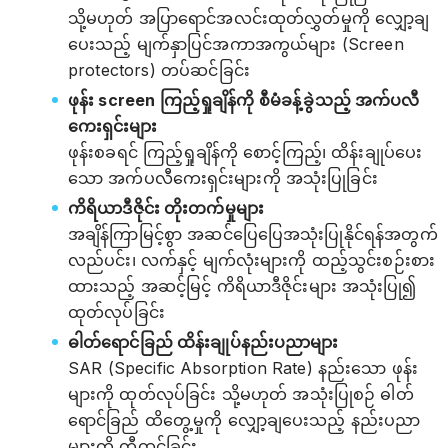
သို့မဟုတ် အပြာရောင်အလင်းထုတ်လွှတ်မှုကို လျှော့ချ
ပေးသည့် မျက်နှာပြင်အကာအကွယ်များ (Screen
protectors) တပ်ဆင်ခြင်း
ဖုန်း screen ကြည့်ရှုချိန်ကို စီမံခန့်ခွဲသည့် အက်ပလီ
ကေးရှင်းများ
ဖုန်းစခရင် ကြည့်ရှုချိန်ကို စောင့်ကြည့်၊ ထိန်းချုပ်ပေး
သော အက်ပလီကေးရှင်းများကို အသုံးပြုခြင်း
ကိရိယာဒီဇိုင်း တိုးတက်မှုများ
အချိန်ကြာမြင့်စွာ အဆင်ပြေပြေအသုံးပြုနိုင်ရန်အတွက်
လည်ပင်း၊ လက်နှင့် မျက်လုံးများကို ထည့်သွင်းစဉ်းစား
ထားသည့် အဆင့်မြင့် ကိရိယာဒီဇိုင်းများ အသုံးပြု၍
ထုတ်လုပ်ခြင်း
ဓါတ်ရောင်ခြည် ထိန်းချုပ်နည်းပညာများ
SAR (Specific Absorption Rate) နည်းသော ဖုန်း
များကို ထုတ်လုပ်ခြင်း သို့မဟုတ် အသုံးပြုစဉ် ဓါတ်
ရောင်ခြည် ထိတွေ့မှုကို လျှော့ချပေးသည့် နည်းပညာ
များကို တီထွင်ခြင်း