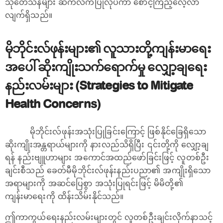
သုတေသနများ ဆက်လက်ပြုလုပ်ကာ စောင့်ကြည့်လေ့လာ
လျက်ရှိသည်။
မိုဘိုင်းလ်ဖုန်းများ၏ လူသားတို့ကျန်းမာရေး
အပေါ် ဆိုးကျိုးသက်ရောက်မှု လျှော့ချရေး
နည်းလမ်းများ (Strategies to Mitigate
Health Concerns)
မိုဘိုင်းလ်ဖုန်းအသုံးပြုခြင်းကြောင့် ဖြစ်နိုင်ခြေရှိသော
ဆိုးကျိုးအန္တရာယ်များကို နားလည်သိရှိပြီး ၎င်းတို့ကို လျှော့ချ
ရန် နည်းဗျူဟာများ အကောင်အထည်ဖော်ခြင်းဖြင့် လူတစ်ဦး
ချင်းစီသည် ခေတ်မီမိုဘိုင်းလ်ဖုန်းနည်းပညာ၏ အကျိုးရှိသော
အရာများကို အဆင်ပြေစွာ အသုံးပြုရင်းဖြင့် မိမိတို့၏
ကျန်းမာရေးကို ထိန်းသိမ်းနိုင်သည်။
ဤကာကွယ်‌ရေးနည်းလမ်းများတွင် လူတစ်ဦးချင်းလိုက်နာသင့်