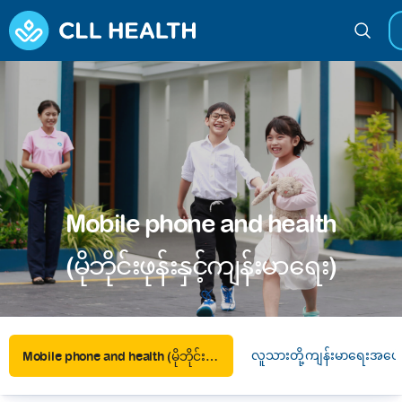
Mobile phone and health
(မိုဘိုင်းဖုန်းနှင့်ကျန်းမာရေး)
လူသားတို့ကျန်းမာရေးအပေါ်
Mobile phone and health (မိုဘိုင်းဖုန်းနှင့်ကျန်းမာရေး)