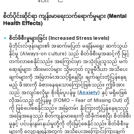
စိတ်ပိုင်းဆိုင်ရာ ကျန်းမာရေးသက်ရောက်မှုများ (Mental
Health Effects)
စိတ်ဖိစီးမှုများခြင်း (Increased Stress levels)
မိုဘိုင်းလ်ဖုန်းများ၏ အဆက်မပြတ် မချိန်မရွေး ဆက်သွယ်
နိုင်မှု (Always-on culture) သည် စိတ်ဖိစီးမှုအဆင့်ကို မြင့်
တက်လာစေနိုင်သည်။ အကြောင်းမှာ အသုံးပြုသူသည် မက်
ဆေ့ချ်များ၊ အီးမေးလ်များ သို့မဟုတ် လူမှုမီဒီယာ အသိပေး
ချက်များကို အမြဲတမ်းအသင့်ရှိနေပြီး ချက်ချင်းတုံ့ပြန်နေရ
မည့် ဖိအားကို ခံစားနေရသောကြောင့်ဖြစ်သည်။ ဤဖိအား
သည် အလျင်စလိုမှု၊ စိုးရိမ်ပူပန်မှု (
Anxiety
) နှင့် မရှိမဖြစ်
လိုအပ်သည့် တုံ့ပြန်မှု (FOMO – Fear of Missing Out) တို့
ကို ဖြစ်‌ပေါ်စေနိုင်သည်။ အမြဲတမ်း နိုးကြားတုံ့ပြန်နေရသည့်
အခြေအနေသည် စိတ်ကျန်းမာရေးကို ထိခိုက်စေပြီး စိတ်ဖိစီး
မှုနှင့် ပင်ပန်းနွမ်းနယ်မှုတို့ကို တိုးမြင့်စေနိုင်သည်။ စိတ်ဖိစီးမှု
များကို လျှော့ချရန်အတွက် အသိပေးအကြောင်းကြားချက်