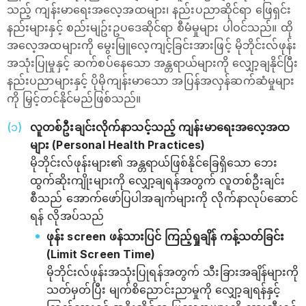
သည့် ကျန်းမာရေးအလေ့အထများ၊ နည်းပညာဆိုင်ရာ ဖြေရှင်း
နည်းများနှင့် စည်းမျဥ်းဥပဒေဆိုင်ရာ စီမံမှုများ ပါဝင်သည်။ ထို
အလေ့အထများကို မွေးမြူလေ့ကျင့်ခြင်းအားဖြင့် မိုဘိုင်းလ်ဖုန်း
အသုံးပြုမှုနှင့် ဆက်စပ်နေသော အန္တရာယ်များကို လျှော့ချနိုင်ပြီး
နည်းပညာများနှင့် ပိုမိုကျန်းမာသော အပြန်အလှန်ဆက်ဆံမှုများ
ကို မြှင့်တင်နိုင်မည်ဖြစ်သည်။
လူတစ်ဦးချင်းလိုက်နာသင့်သည့် ကျန်းမာရေးအလေ့အထ
များ (Personal Health Practices)
မိုဘိုင်းလ်ဖုန်းများ၏ အန္တရာယ်ဖြစ်နိုင်ခြေရှိသော ဘေး
ထွက်ဆိုးကျိုးများကို လျှော့ချရန်အတွက် လူတစ်ဦးချင်း
စီသည် အောက်ဖော်ပြပါအချက်များကို လိုက်နာလုပ်ဆောင်
ရန် လိုအပ်သည်
ဖုန်း screen ဖန်သားပြင် ကြည့်ရှုချိန် ကန့်သတ်ခြင်း
(Limit Screen Time)
မိုဘိုင်းလ်ဖုန်းအသုံးပြုရန်အတွက် သီးခြားအချိန်များကို
သတ်မှတ်ပြီး မျက်စိညောင်းညာမှုကို လျှော့ချရန်နှင့်