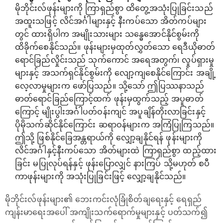
မိုဘိုင်းလ်ဖုန်းများကို ကြာရှည်စွာ ထိတွေ့အသုံးပြုခြင်းသည်
အထူးသဖြင့် လိင်အင်္ဂါများနှင့် နီးကပ်သော အိတ်ကပ်များ
တွင် ထားရှိပါက အမျိုးသားများ သန္ဓေအောင်နိုင်စွမ်းကို
ထိခိုက်စေနိုင်သည်။ ဖုန်းများမှထုတ်လွှတ်သော ရေဒီယိုဓာတ်
ရောင်ခြည်လှိုင်းသည် သုက်ကောင် အရေအတွက်၊ လှုပ်ရှားမှု
များနှင့် အသက်ရှင်နိုင်စွမ်းကို လျော့ကျစေနိုင်ကြောင်း အချို့
လေ့လာမှုများက ဖော်ပြသည်။ သို့သော် ဤပြဿနာသည်
ဓာတ်ရောင်ခြည်ကြောင့်ထက် ဖုန်းမှထွက်သည့် အပူဓာတ်
ကြောင့် မျိုးပွါးအင်္ဂါပတ်ဝန်းကျင် အပူချိန်တိုးလာခြင်းနှင့်
ပိုမိုသက်ဆိုင်နိုင်ကြောင်း ဆရာဝန်များက အကြံပြုကြသည်။
ဤသို့ ဖြစ်နိုင်ခြေအန္တရာယ်ကို လျှော့ချနိုင်ရန် ဖုန်းများကို
လိင်အင်္ဂါနှင့်နီးကပ်သော အိတ်များထဲ ကြာရှည်စွာ ထည့်ထား
ခြင်း မပြုလုပ်ရန်နှင့် ဖုန်းပြောလျှင် နားကြပ် သို့မဟုတ် စပီ
ကာဖုန်းများကို အသုံးပြုခြင်းဖြင့် လျှော့ချနိုင်သည်။
မိုဘိုင်းလ်ဖုန်းများ၏ ဘေးကင်းလုံခြုံစိတ်ချရေးနှင့် ရေရှည်
ကျန်းမာရေးအပေါ် အကျိုးသက်‌ရောက်မှုများနှင့် ပတ်သက်၍