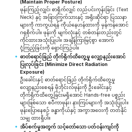
(Maintain Proper Posture)
ဖုန်းကြည့်လျှင်၊ စာရိုက်လျှင် လည်ပင်းကုန်းခြင်း (Text
Neck) နှင့် အခြားကြွက်သားနှင့် အရိုးဆိုင်ရာ ပြဿနာ
များကို ကာကွယ်ရန် ကိုယ်နေဟန်ထားကို မှန်ကန်အောင်
ဂရုစိုက်ပါ။ ဖုန်းကို မျက်လုံးနှင့် တစ်တန်းတည်းတွင်
ကိုင်ထားအသုံးပြုပါ။ အချိန်ကြာမြင့်စွာ အောက်
ငုံ့ကြည့်ခြင်းကို ရှောင်ကြဉ်ပါ။
ဓာတ်ရောင်ခြည် တိုက်ရိုက်ထိတွေ့မှု လျှော့နည်းအောင်
ပြုလုပ်ခြင်း (Minimize Direct Radiation
Exposure)
ဦးခေါင်းနှင့် ဓာတ်ရောင်ခြည် တိုက်ရိုက်ထိတွေ့မှု
လျော့နည်းစေရန် မိုဘိုင်းလ်ဖုန်းကို ဦးခေါင်းနှင့်
တိုက်ရိုက်ထိတွေ့ခြင်းမရှိအောင် Hands-free ပစ္စည်း
များဖြစ်သော စပီကာဖုန်း၊ နားကြပ်များကို အသုံးပြုပါ။
ဖုန်းပြောနေစဉ် ခန္ဓာကိုယ်နှင့် အကွာအဝေးကို တတ်နိုင်
သမျှ ထားရှိပါ။
အိပ်စက်မှုအတွက် သင့်တော်သော ပတ်ဝန်းကျင်ကို