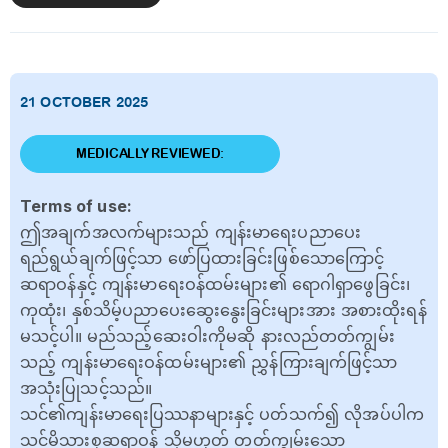
21 OCTOBER 2025
MEDICALLY REVIEWED:
Terms of use:
ဤအချက်အလက်များသည် ကျန်းမာရေးပညာပေး
ရည်ရွယ်ချက်ဖြင့်သာ ဖော်ပြထားခြင်းဖြစ်သောကြောင့်
ဆရာဝန်နှင့် ကျန်းမာရေးဝန်ထမ်းများ၏ ရောဂါရှာဖွေခြင်း၊
ကုထုံး၊ နှစ်သိမ့်ပညာပေးဆွေးနွေးခြင်းများအား အစားထိုးရန်
မသင့်ပါ။ မည်သည့်ဆေးဝါးကိုမဆို နားလည်တတ်ကျွမ်း
သည့် ကျန်းမာရေးဝန်ထမ်းများ၏ ညွှန်ကြားချက်ဖြင့်သာ
အသုံးပြုသင့်သည်။
သင်၏ကျန်းမာရေးပြဿနာများနှင့် ပတ်သက်၍ လိုအပ်ပါက
သင့်မိသားစုဆရာဝန် သို့မဟုတ် တတ်ကျွမ်းသော