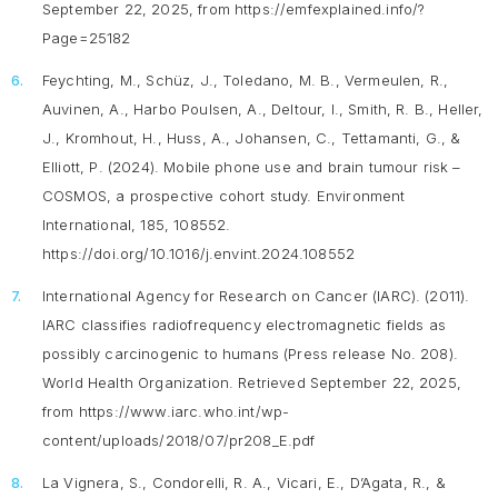
September 22, 2025, from https://emfexplained.info/?
Page=25182
Feychting, M., Schüz, J., Toledano, M. B., Vermeulen, R.,
Auvinen, A., Harbo Poulsen, A., Deltour, I., Smith, R. B., Heller,
J., Kromhout, H., Huss, A., Johansen, C., Tettamanti, G., &
Elliott, P. (2024). Mobile phone use and brain tumour risk –
COSMOS, a prospective cohort study.
Environment
International, 185
, 108552.
https://doi.org/10.1016/j.envint.2024.108552
International Agency for Research on Cancer (IARC). (2011).
IARC classifies radiofrequency electromagnetic fields as
possibly carcinogenic to humans (Press release No. 208)
.
World Health Organization. Retrieved September 22, 2025,
from https://www.iarc.who.int/wp-
content/uploads/2018/07/pr208_E.pdf
La Vignera, S., Condorelli, R. A., Vicari, E., D’Agata, R., &