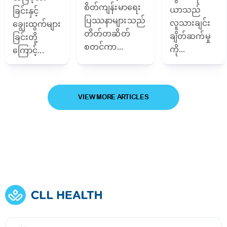
စိတ်ကျန်းမာရေး
ယာသည်
ခြင်းနှင့်
ပြဿနာများသည်
လူသားချင်း
ချွေးထွက်များ
တိတ်တဆိတ်
ချိတ်ဆက်မှု
ခြင်းတို့
စတင်ကာ...
ကို...
ကြောင့်...
VIEW MORE ARTICLES