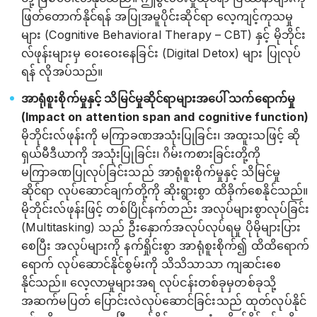
ဖြတ်တောက်နိုင်ရန် အပြုအမူပိုင်းဆိုင်ရာ လေ့ကျင့်ကုသမှု
များ (Cognitive Behavioral Therapy – CBT) နှင့် မိုဘိုင်း
လ်ဖုန်းများမှ ဝေးဝေးနေခြင်း (Digital Detox) များ ပြုလုပ်
ရန် လိုအပ်သည်။
အာရုံစူးစိုက်မှုနှင့် သိမြင်မှုဆိုင်ရာများအပေါ် သက်ရောက်မှု
(Impact on attention span and cognitive function)
မိုဘိုင်းလ်ဖုန်းကို မကြာခဏအသုံးပြုခြင်း၊ အထူးသဖြင့် ဆို
ရှယ်မီဒီယာကို အသုံးပြုခြင်း၊ ဂိမ်းကစားခြင်းတို့ကို
မကြာခဏပြုလုပ်ခြင်းသည် အာရုံစူးစိုက်မှုနှင့် သိမြင်မှု
ဆိုင်ရာ လုပ်ဆောင်ချက်တို့ကို ဆိုးရွားစွာ ထိခိုက်စေနိုင်သည်။
မိုဘိုင်းလ်ဖုန်းဖြင့် တစ်ပြိုင်နက်တည်း အလုပ်များစွာလုပ်ခြင်း
(Multitasking) သည် ဦးနှောက်အလုပ်လုပ်ရမှု ပိုမိုများပြား
စေပြီး အလုပ်များကို နက်ရှိုင်းစွာ အာရုံစူးစိုက်၍ ထိထိရောက်
ရောက် လုပ်ဆောင်နိုင်စွမ်းကို သိသိသာသာ ကျဆင်းစေ
နိုင်သည်။ လေ့လာမှုများအရ လုပ်ငန်းတစ်ခုမှတစ်ခုသို့
အဆက်မပြတ် ပြောင်းလဲလုပ်ဆောင်ခြင်းသည် ထုတ်လုပ်နိုင်