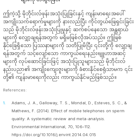
ဤကဲ့သို့ မိုဘိုင်းလ်ဖုန်းအသုံးပြုခြင်းနှင့် ကျန်းမာရေးအပေါ်
အကျိုးသက်ရောက်မှုများကို နားလည်ပြီး ကိုင်တွယ်ဖြေရှင်းခြင်း
သည် မိုဘိုင်းလ်ဖုန်းအသုံးပြုမှုနှင့် ဆက်စပ်နေသော အန္တရာယ်
များကို လျှော့ချရန်အတွက် မရှိမဖြစ်လိုအပ်သည်။ ဤဖြစ်
နိုင်ခြေရှိသော ပြဿနာများကို သတိပြုမိပြီး ၎င်းတို့ကို လျှော့ချ
ရန်အတွက် သင့်လျော်သော ကာကွယ်ရေးနည်းဗျူဟာအဆင့်
များကို လုပ်ဆောင်ခြင်းဖြင့် အသုံးပြုသူများသည် မိုဘိုင်းလ်
နည်းပညာ၏ အကျိုးကျေးဇူးများကို ခံစားနိုင်စေရုံသာမက ၎င်း
တို့၏ ကျန်းမာရေးကိုလည်း ကာကွယ်နိုင်မည်ဖြစ်သည်။
References:
Adams, J. A., Galloway, T. S., Mondal, D., Esteves, S. C., &
Mathews, F. (2014). Effect of mobile telephones on sperm
quality: A systematic review and meta-analysis.
Environmental International, 70
, 106–112.
https://doi.org/10.1016/j.envint.2014.04.015