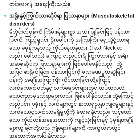
တင်ပေးရန် အရေးကြီးသည်။
အရိုးနှင့်ကြွက်သားဆိုင်ရာ ပြဿနာများ (Musculoskeletal
disorders)
မိုဘိုင်းလ်ဖုန်းကို ကြိမ်ဖန်များစွာ အသုံးပြုခြင်းဖြင့် ဖန်သား
ပြင်ကို ကြည့်ရှုရင်း ဦးခေါင်းကို အကြာကြီး ရှေ့သို့ငုံ့ထားရ
သော မမှန်ကန်သည့် ကိုယ်နေဟန်ထား (Text Neck ဟု
လည်း ခေါ်သည်) ကြောင့် လည်ပင်းရှိ ကြွက်သားနှင့် အရိုး
အဆစ်ဆိုင်ရာ ပြဿနာများကို ဖြစ်‌ပေါ်စေနိုင်သည်။ ထို့
အပြင် စာရိုက်ခြင်း၊ ဖန်သားပြင်ကို ခဏခဏပွတ်ဆွဲခြင်း၊
ဖုန်းကို အချိန်အကြာကြီး ကိုင်ထားခြင်းတို့ကြောင့်
လက်ကောက်ဝတ်နှင့် လက်ချောင်းများတွင် ထပ်တလဲလဲ
ညောင်းညာမှုဒဏ်ရာများလည်း ဖြစ်‌ပေါ်နိုင်သည်။ ထို့ကြောင့်
လည်ပင်း၊ ပခုံးနှင့် လက်များတွင် နာတာရှည်နာကျင်မှုများနှင့်
သက်သောင့်သက်သာမရှိမှုတို့ကို ခံစားရနိုင်သည်။ သင့်တော်
သော ကိုယ်ဟန်အနေအထားကို ကျင့်သုံးခြင်းနှင့် ပုံမှန်နားချိန်
များယူခြင်းတို့သည် ဤရောဂါများကို ကာကွယ်ရာတွင်
အထောက်အကူပြုနိုင်သည်။