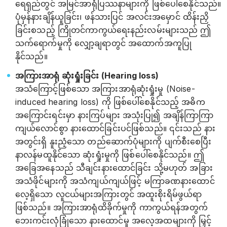
ရေရှည်တွင် အမြင်အာရုံပြဿနာများကို ဖြစ်ပေါ်စေနိုင်သည်။
ပုံမှန်နားချိန်ယူခြင်း၊ ဖန်သားပြင် အလင်းအမှောင် ထိန်းညှိ
ခြင်းစသည့် ကြိုတင်ကာကွယ်ရေးနည်းလမ်းများသည် ဤ
သက်ရောက်မှုကို လျှော့ချရာတွင် အထောက်အကူပြု
နိုင်သည်။
အကြားအာရုံ ဆုံးရှုံးခြင်း (Hearing loss)
အသံကြောင့်ဖြစ်သော အကြားအာရုံဆုံးရှုံးမှု (Noise-
induced hearing loss) ကို ဖြစ်ပေါ်စေနိုင်သည့် အဓိက
အကြောင်းရင်းမှာ နားကြပ်များ အသုံးပြု၍ အချိန်ကြာကြာ
ကျယ်လောင်စွာ နားထောင်ခြင်းပင်ဖြစ်သည်။ ၎င်းသည် နား
အတွင်းရှိ နူးညံ့သော တည်ဆောက်ပုံများကို ပျက်စီးစေပြီး
နာလန်မထူနိုင်သော ဆုံးရှုံးမှုကို ဖြစ်ပေါ်စေနိုင်သည်။ ဤ
အခြေအနေသည် သီချင်းနားထောင်ခြင်း သို့မဟုတ် အခြား
အသံဖိုင်များကို အသံကျယ်ကျယ်ဖြင့် မကြာခဏနားထောင်
လေ့ရှိသော လူငယ်များအကြားတွင် အထူးစိုးရိမ်ဖွယ်ရာ
ဖြစ်သည်။ အကြားအာရုံထိခိုက်မှုကို ကာကွယ်ရန်အတွက်
ဘေးကင်းလုံခြုံသော နားထောင်မှု အလေ့အထများကို မြှင့်