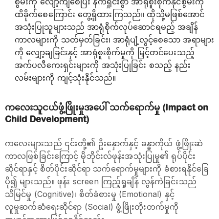
စွမ်းကို လျော့ကျစေပြီး နက်ရှိုင်းစွာ အာရုံစူးစိုက်နိုင်စွမ်းကို
ထိခိုက်စေကြောင်း တွေ့ရှိထားကြသည်။ ထိုသို့မဖြစ်အောင်
အသုံးပြုသူများသည် အာရုံစိုက်လုပ်ဆောင်ရမည့် အချိန်
ကာလများကို သတ်မှတ်ခြင်း၊ အာရုံပျံ့လွင့်စေသော အရာများ
ကို လျှော့ချခြင်းနှင့် အာရုံစူးစိုက်မှုကို မြှင့်တင်ပေးသည့်
အက်ပလီကေးရှင်းများကို အသုံးပြုခြင်း စသည့် နည်း
လမ်းများကို ကျင့်သုံးနိုင်သည်။
ကလေးသူငယ်ဖွံ့ဖြိုးမှုအပေါ် သက်ရောက်မှု (Impact on
Child Development)
ကလေးများသည် ၎င်းတို့၏ ဦးနှောက်နှင့် ခန္ဓာကိုယ် ဖွံ့ဖြိုးဆဲ
ကာလဖြစ်ခြင်းကြောင့် မိုဘိုင်းလ်ဖုန်းအသုံးပြုမှု၏ ရုပ်ပိုင်း
ဆိုင်ရာနှင့် စိတ်ပိုင်းဆိုင်ရာ သက်‌ရောက်မှုများကို ခံစားရနိုင်ခြေ
ပို၍ များသည်။ ဖုန်း screen ကြည့်ရှုချိန် လွန်ကဲခြင်းသည်
သိမြင်မှု (Cognitive)၊ စိတ်ခံစားမှု (Emotional) နှင့်
လူမှုဆက်ဆံရေးဆိုင်ရာ (Social) ဖွံ့ဖြိုးတိုးတက်မှုကို