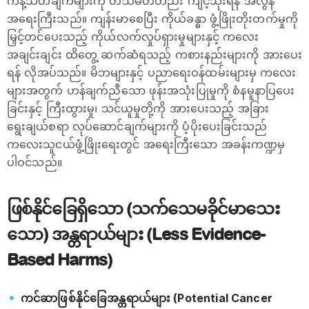
ကန့်သတ်ချက်များကို တသမတ်တည်း ကျင့်သုံးရန် အလွန်
အရေးကြီးသည်။ ကျန်းမာစေပြီး ကိုယ်ခန္ဓာ ဖွံ့ဖြိုးတိုးတက်မှုကို
မြှင့်တင်ပေးသည့် ကိုယ်လက်လှုပ်ရှားမှုများနှင့် ကလေး
အချင်းချင်း ထိတွေ့ ဆက်ဆံရသည့် ကစားနည်းများကို အားပေး
ရန် လိုအပ်သည်။ မိဘများနှင့် ပညာရေးဝန်ထမ်းများမှ ကလေး
များအတွက် ဟန်ချက်ညီသော ဖုန်းအသုံးပြုမှုကို စံနမူနာပြပေး
ခြင်းနှင့် ကြီးထွားမှု၊ သင်ယူမှုတို့ကို အားပေးသည့် အခြား
ရွေးချယ်စရာ လုပ်ဆောင်ချက်များကို ပံ့ပိုးပေးခြင်းသည်
ကလေးသူငယ်ဖွံ့ဖြိုးရေးတွင် အရေးကြီးသော အခန်းကဏ္ဍမှ
ပါဝင်သည်။
ဖြစ်နိုင်ခြေရှိသော (သက်သေမခိုင်မာသေး
သော) အန္တရာယ်များ (Less Evidence-
Based Harms)
ကင်ဆာဖြစ်နိုင်ခြေအန္တရာယ်များ (Potential Cancer