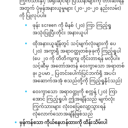
ကြွက်သားနှင့် အရိုးဆိုင်ရာ ပြဿနာများကို တားဆီးရန်
အတွက် ပုံမှန်အနားယူမှုများ (၂၀-၂၀-၂၀ နည်းလမ်း)
ကို ပြုလုပ်ပါ။
ဖုန်း screen ကို မိနစ် (၂၀) ကြာ ကြည့်ရှု
အသုံးပြုပြီးတိုင်း အနားယူပါ
ထိုအနားယူချိန်တွင် သင့်မျက်လုံးများကို ပေ
(၂၀) အကွာရှိ အရာဝတ္ထုတစ်ခုခုကို ကြည့်ရှုပါ
(ပေ ၂၀ ကို တိတိကျကျ တိုင်းတာရန် မလိုပါ။
သင့်ဆီမှ အတော်အတန် ဝေးကွာသော အရာတစ်
ခု၊ ဥပမာ _ ပြတင်းပေါက်ပြင်ဘက်ရှိ အပင်၊
အဆောက်အအုံ စသည်တို့ကို ကြည့်ရှုနိုင်သည်)
ဝေးကွာသော အရာဝတ္ထုကို စက္ကန့် (၂၀) ကြာ
အောင် ကြည့်ရှုပါ၊ ဤအချိန်သည် မျက်လုံး
ကြွက်သားများ လုံးဝပြေလျော့သွားရန်
လုံလောက်သောအချိန်ဖြစ်သည်
မှန်ကန်သော ကိုယ်နေဟန်ထားကို ထိန်းသိမ်းပါ