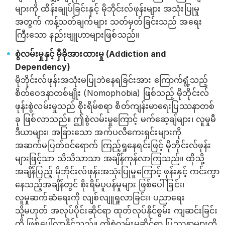
များကို ထိန်းချုပ်ခြင်းနှင့် မိုဘိုင်းလ်ဖုန်းများ အသုံးပြုမှု
အတွက် ကန့်သတ်ချက်များ သတ်မှတ်ခြင်းသည် အ‌ရေး
ကြီးသော နည်းဗျူဟာများဖြစ်သည်။
စွဲလမ်းမှုနှင့် မှီခိုအားထားမှု (Addiction and
Dependency)
မိုဘိုင်းလ်ဖုန်းအသုံးမပြုဘဲနေရခြင်းအား ကြောက်ရွံ့သည့်
စိတ်ဝေဒနာတစ်မျိုး (Nomophobia) ဖြစ်သည့် မိုဘိုင်းလ်
ဖုန်းစွဲလမ်းမှုသည် စိုးရိမ်စရာ စိတ်ကျန်းမာရေးပြဿနာတစ်
ခု ဖြစ်လာသည်။ ဤစွဲလမ်းမှုကြောင့် မက်ဆေ့ချ်များ၊ လူမှုမီ
ဒီယာများ၊ အခြားသော အက်ပလီကေးရှင်းများကို
အဆက်မပြတ်ဝင်ရောက် ကြည့်ရှုနေရင်းဖြင့် မိုဘိုင်းလ်ဖုန်း
များဖြင့်သာ သိသိသာသာ အချိန်ကုန်လာကြသည်။ ထိုသို့
အချိန်ပြည့် မိုဘိုင်းလ်ဖုန်းအသုံးပြုမှုကြောင့် ဖုန်းနှင့် ကင်းကွာ
နေသည့်အချိန်တွင် စိုးရိမ်ပူပန်မှုများ ဖြစ်ပေါ်ခြင်း၊
လူမှုဆက်ဆံရေးကို လျစ်လျူရှုလာခြင်း၊ ပညာရေး
သို့မဟုတ် အလုပ်ပိုင်းဆိုင်ရာ ထုတ်လုပ်နိုင်စွမ်း ကျဆင်းခြင်း
တို့ ဖြစ်ပေါ်လာနိုင်သည်။ ဤစွဲလမ်းမှုဆိုင်ရာ ပြဿနာများကို