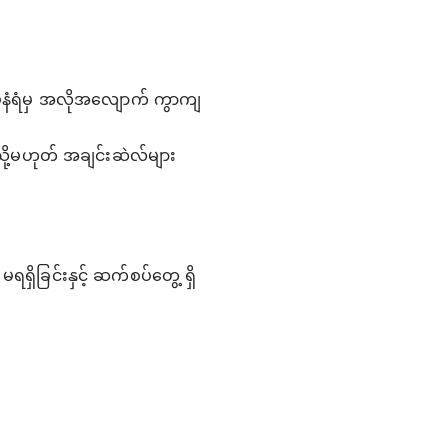
်နံရံမှ အလိုအလျောက် ကွာကျ
သို့မဟုတ် အချင်းဆဲလ်များ
ိခြင်းနှင့် ဆက်စပ်တွေ့ ရှိ