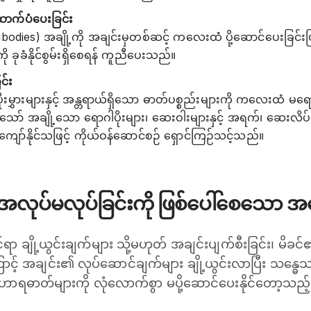
က်ပံပေးခြင်း
ntibodies) အချို့ကို အချင်းမှတစ်ဆင့် ကလေးထံ ပို့ဆောင်ပေးခြင်း
ကို ခုခံနိုင်စွမ်းရှိစေရန် ကူညီပေးသည်။
င်း
းမွှားများနှင့် အန္တရာယ်ရှိသော ဓာတ်ပစ္စည်းများကို ကလေးထံ မရော
သော် အချို့သော ရောဂါပိုးများ၊ ဆေးဝါးများနှင့် အရက်၊ ဆေးလိပ်ကဲ
ျော်နိုင်သဖြင့် ကိုယ်ဝန်ဆောင်စဉ် ရှောင်ကြဉ်သင့်သည်။
အလုပ်မလုပ်ခြင်းကို ဖြစ်ပေါ်စေသော အက
ဆိုင်ရာ ချို့ယွင်းချက်များ သို့မဟုတ် အချင်းပျက်စီးခြင်း၊ 
းကြောင့် အချင်း၏ လုပ်ဆောင်ချက်များ ချို့ယွင်းလာပြီး သန္ဓ
ာရဓာတ်များကို လုံလောက်စွာ မပို့ဆောင်ပေးနိုင်တော့သည့