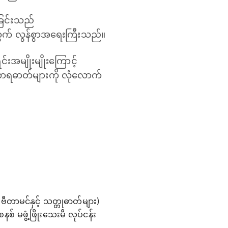
်ခြင်းသည်
်အတွက် လွန်စွာအရေးကြီးသည်။
းအမျိုးမျိုးကြောင့်
ာဟာရဓာတ်များကို လုံလောက်
ဗီတာမင်နှင့် သတ္တုဓာတ်များ)
 မဖွံ့ဖြိုးသေးမီ လုပ်ငန်း