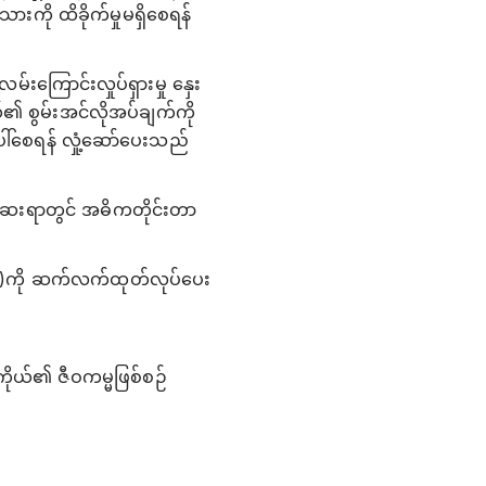
းကို ထိခိုက်မှုမရှိစေရန်
မ်းကြောင်းလှုပ်ရှားမှု နှေး
ိုယ်၏ စွမ်းအင်လိုအပ်ချက်ကို
ါ်စေရန် လှုံ့ဆော်ပေးသည်
စ်ဆေးရာတွင် အဓိကတိုင်းတာ
one)ကို ဆက်လက်ထုတ်လုပ်ပေး
ာကိုယ်၏ ဇီဝကမ္မဖြစ်စဉ်