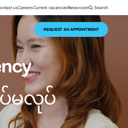
ontact us
Careers
Current vacancies
Newsroom
Search
REQUEST AN APPOINTMENT
ouncements
 services
Featured article
ency
 comprehensive interdisciplinary
stage of life
are
ပ်မလုပ်
inic
and continuing health care from prenatal
es, coordinating with specialists as
e Facility Inaugurated in Yangon for
amilies