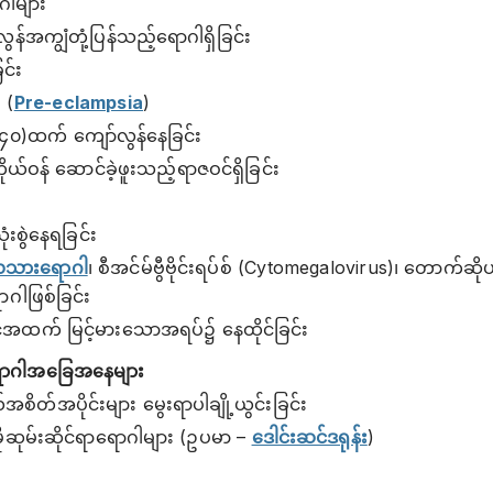
ဂါများ
ွန်အကျွံတုံ့ပြန်သည့်ရောဂါရှိခြင်း
င်း
 (
Pre-eclampsia
)
၀)ထက် ကျော်လွန်နေခြင်း
်ဝန် ဆောင်ခဲ့ဖူးသည့်ရာဇဝင်ရှိခြင်း
း
စွဲနေရခြင်း
သားရောဂါ
၊ စီအင်မ်ဗွီဗိုင်းရပ်စ် (Cytomegalovirus)၊ တောက်ဆိ
ဂါဖြစ်ခြင်း
်အထက် မြင့်မားသောအရပ်၌ နေထိုင်ခြင်း
 ရောဂါအခြေအနေများ
စိတ်အပိုင်းများ မွေးရာပါချို့ယွင်းခြင်း
ုမိုဆုမ်းဆိုင်ရာရောဂါများ (ဥပမာ –
ဒေါင်းဆင်ဒရုန်း
)