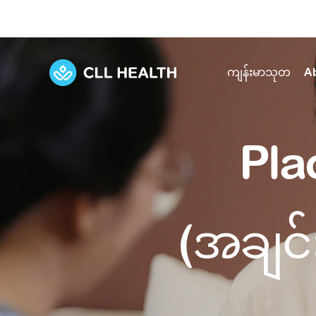
ကျန်းမာသုတ
A
Explore Services
Our Facilities
Pla
View all health articles
About us
Discover our commitment to transforming h
Comprehensive care for your health and 
Comprehensive care for your health and 
Emergencies
Our history
(အချင်
Diseases and Conditions
Primary care
Our polyclinics
Develo
Quality primary and specialty care near you
Symptoms
Careers
Immunisation
Diagnos
Our clinics
Tests and Procedures
Digestive care
Fertilit
Diagnostics and treatment in one place