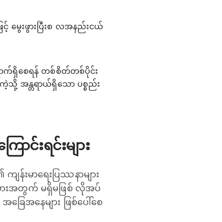
ဖြင့် မွေးဖွားပြီးစ လအနည်းငယ်
က်ရှိစေရန် တစ်စိတ်တစ်ပိုင်း
့သို့ အန္တရာယ်ရှိသော ပစ္စည်း
ြောင်းရင်းများ
မိခင်၏ ကျန်းမာရေးပြဿနာများ
ေသားအတွက် မရှိမဖြစ် လိုအပ်
် အခြေအနေများ ဖြစ်ပေါ်စေ