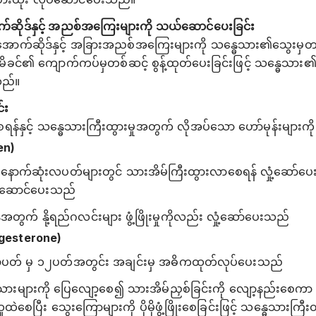
ာက်ဆိုဒ်နှင့် အညစ်အကြေးများကို သယ်ဆောင်ပေးခြင်း
င်အောက်ဆိုဒ်နှင့် အခြားအညစ်အကြေးများကို သန္ဓေသား၏သွေးမှတစ
း၊ မိခင်၏ ကျောက်ကပ်မှတစ်ဆင့် စွန့်ထုတ်ပေးခြင်းဖြင့် သန္ဓေသာ
သည်။
်း
ရန်နှင့် သန္ဓေသားကြီးထွားမှုအတွက် လိုအပ်သော ‌ဟော်မုန်းများ
en)
နောက်ဆုံးလပတ်များတွင် သားအိမ်ကြီးထွားလာစေရန် လှုံ့ဆော်ပေးပြီ
လုပ်ဆောင်ပေးသည်
န်အတွက် နို့ရည်ဂလင်းများ ဖွံ့ဖြိုးမှုကိုလည်း လှုံ့ဆော်ပေးသည်
rogesterone)
၇ပတ် မှ ၁၂ပတ်အတွင်း အချင်းမှ အဓိကထုတ်လုပ်ပေးသည်
ားများကို ပြေလျော့စေ၍ သားအိမ်ညှစ်ခြင်းကို လျော့နည်းစေကာ 
ထူထဲစေပြီး သွေးကြောများကို ပိုမိုဖွံ့ဖြိုးစေခြင်းဖြင့် သန္ဓေသား