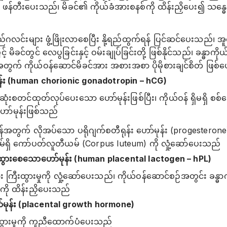
 ဖန်တီးပေးသည်၊ မိခင်၏ ကိုယ်ခံအားစနစ်ကို ထိန်းညှိပေး၍ သန္ဓေသာ
့ရည်ဂလင်းများ ဖွံ့ဖြိုးလာစေပြီး နို့ရည်ထွက်ရန် ပြင်ဆင်ပေးသည်၊ အူလ
့် မိခင်တွင် လေပွခြင်းနှင့် ဝမ်းချုပ်ခြင်းတို့ ဖြစ်နိုင်သည်၊ ခန္ဓာက
တွက် ကိုယ်ဝန်ဆောင်မိခင်အား အစားအစာ ပိုမိုစားချင်စိတ် ဖြစ်ပေ
ုန်း (human chorionic gonadotropin – hCG)
ုံးစတင်ထုတ်လုပ်ပေးသော ဟော်မုန်းဖြစ်ပြီး၊ ကိုယ်ဝန် ရှိမရှိ စ
ာ်မုန်းဖြစ်သည်
ရန်အတွက် လိုအပ်သော ပရိုဂျက်စတီရုန်း ဟော်မုန်း (progester
အိမ်ရှိ ကော်ပတ်လူတီယမ် (Corpus luteum) ကို လှုံ့ဆော်ပေးသည်
ီးထွားစေသောဟော်မုန်း (human placental lactogen – hPL)
ား ကြီးထွားမှုကို လှုံ့ဆော်ပေးသည်၊ ကိုယ်ဝန်ဆောင်စဉ်အတွင်း ခန္ဓ
ကို ထိန်းညှိပေးသည်
ော်မုန်း (placental growth hormone)
ထွားမှုကို ကူညီထောက်ပံပေးသည်