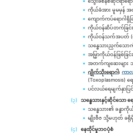
သွေးခဲစနစ်ဆိုင်ရာရော
ကိုယ်ခံအား မူမမှန် အလ
ကျောက်ကပ်ရောဂါရှိခြ
ကိုယ်ဝန်ဆိပ်တက်ခြင်း
ကိုယ်ဝန်သက်အပတ် (၄
သန္ဓေသားညှက်သောကိုယ
အမြွှာကိုယ်ဝန်ဖြစ်ခြင်
အတက်ကျဆေးများ သုံး
ဂျိုက်သိုးရောဂါ
၊
ကာလ
(Toxoplasmosis) ရော
ပင်လယ်ရေမျက်နှာပြင
သန္ဓေသားနှင့်ဆိုင်သော
သန္ဓေသား၏ ခန္ဓာကိုယ်အ
မျိုးဗီဇ သို့မဟုတ် ခရိ
နေထိုင်မှုဘဝပုံစံ