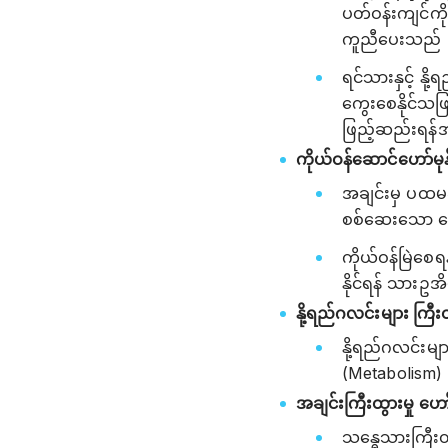
ပတ်ဝန်းကျင်ကို
ကူညီပေးသည်
ရင်သားနှင့် နို
ကွေးစေနိုင်သဖြင
ဖြည့်ဆည်းရန်အ
ကိုယ်ဝန်ဆောင်ဟော်မ
အချင်းမှ ပထမဆ
စစ်ဆေးသော ဟေ
ကိုယ်ဝန်မြဲစေ
နိုင်ရန် သားဥ
နို့ရည်ဂလင်းများ ကြ
နို့ရည်ဂလင်းမျ
(Metabolism) 
အချင်းကြီးထွားမှု ဟ
သန္ဓေသားကြီး