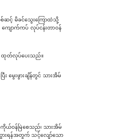
်ဆင့် မိခင်သွေးကြောထဲသို့
း၏ ကျောက်ကပ် လုပ်ငန်းတာဝန်
ကို ထုတ်လုပ်ပေးသည်။
း မွေးဖွားချိန်တွင် သားအိမ်
ကိုယ်ဝန်မြဲစေသည်၊ သားအိမ်
ကြီးထွားရန်အတွက် သင့်လျော်သော