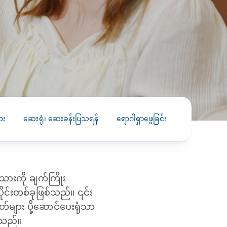
PRESS RELEASE
29 AUG 2024
DISEASES AND CONDITIONS
CLL HEALTH unveils
22 APR 2026
Shin Saw Pu Clinic in
Melioidosis (မယ်လီယွိုက်ဒိုး
Yangon, advancing
er
ဆစ် ပြင်းထန်ကူးစက်ရောဂါ)
primary care
gh
services
ဘက်တီးရီးယားပိုးကြောင့်ဖြစ်သော မယ်
gyin
လီယွိုက်ဒိုးဆစ် ပြင်းထန်
ား
ဆေးရုံ၊ ဆေးခန်းပြသရန်
‌ရောဂါရှာဖွေခြင်း
ကုသခြင်း
 and
Yangon, Myanmar, 29
ကူးစက်ရောဂါ...
August 2024 — CLL
HEALTH is delighted to
8
announce the...
L
ားကို ချက်ကြိုး
o
ုင်းတစ်ခုဖြစ်သည်။ ၎င်း
ျား ပို့ဆောင်ပေးရုံသာ
းသည်။