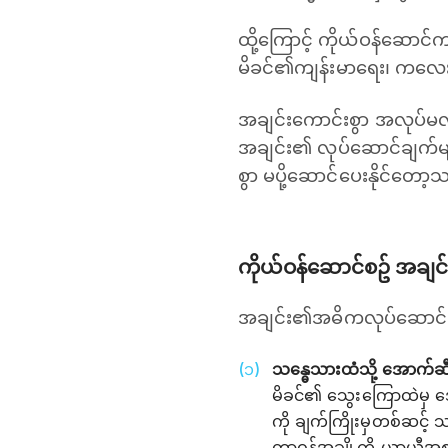
ထို့ကြောင့် ကိုယ်ဝန်ဆောင်ကာ
မိခင်၏ကျန်းမာရေး၊ ကလေးဖွံ့
အချင်းကောင်းစွာ အလုပ်မလုပ
အချင်း၏ လုပ်ဆောင်ချက်မျာ
စွာ မပို့ဆောင်ပေးနိုင်တော
ကိုယ်ဝန်ဆောင်စဥ် အချင
အချင်း၏အဓိကလုပ်ဆောင်ခ
သန္ဓေသားထံသို့ အောက်ဆီဂ
မိခင်၏ သွေးကြောထဲမှ အော
ကို ချက်ကြိုးမှတစ်ဆင့် 
တာဝန်အချို့ကို ယာယီအစ