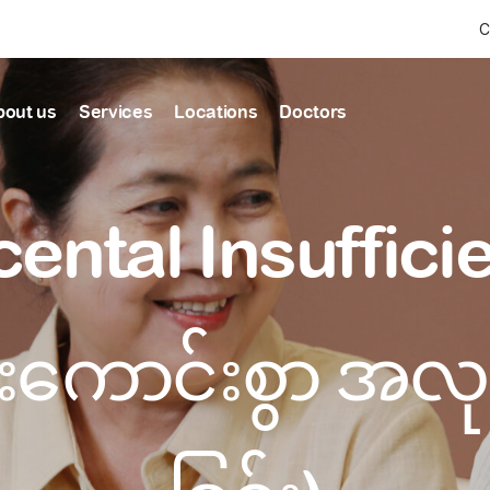
C
bout us
Services
Locations
Doctors
Find Health articles by first letter
News & Ann
Our clinics
Our featured
cental Insuffici
ealthcare
A
B
C
D
E
F
G
H
I
J
K
well-being
well-being
Dedicated to providing
Trusted care for every 
L
M
N
O
P
Q
R
S
T
U
V
healthcare services
W
X
Y
Z
#
Primary c
းကောင်းစွာ အလု
pmental screening
Shin Saw Pu Cl
Comprehensive 
Or search by keyword
tics
to elderly stag
A Top-Tier Primary Car
needed
Local and Expatriate F
ALL ARTICLES
y care