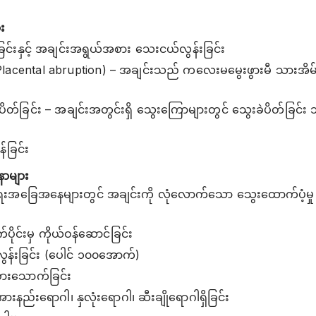
း
်ခြင်းနှင့် အချင်းအရွယ်အစား သေးငယ်လွန်းခြင်း
(Placental abruption) – အချင်းသည် ကလေးမမွေးဖွားမီ သားအိမ
ိတ်ခြင်း – အချင်းအတွင်းရှိ သွေးကြောများတွင် သွေးခဲပိတ်ခြင်း 
်ခြင်း
ာများ
အခြေအနေများတွင် အချင်းကို လုံလောက်သော သွေးထောက်ပံ့မှု မရရှ
ိုင်းမှ ကိုယ်ဝန်ဆောင်ခြင်း
ွန်းခြင်း (ပေါင် ၁၀၀အောက်)
ားသောက်ခြင်း
းနည်းရောဂါ၊ နှလုံး‌ရောဂါ၊ ဆီးချိုရောဂါရှိခြင်း