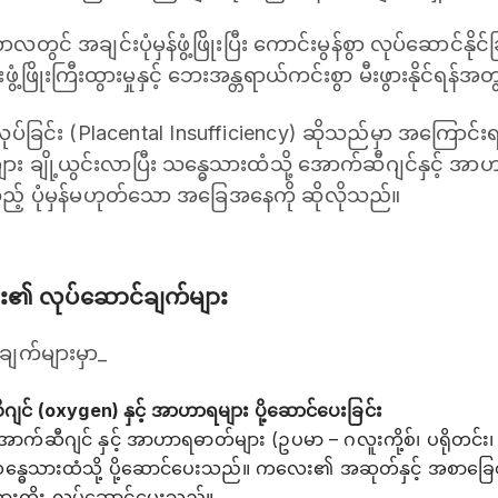
လတွင် အချင်းပုံမှန်ဖွံ့ဖြိုးပြီး ကောင်းမွန်စွာ လုပ်ဆောင်နိုင
ဖြိုးကြီးထွားမှုနှင့် ဘေးအန္တရာယ်ကင်းစွာ မီးဖွားနိုင်ရန
်ခြင်း (Placental Insufficiency) ဆိုသည်မှာ အကြောင်းရင်
း ချို့ယွင်းလာပြီး သန္ဓေသားထံသို့ အောက်ဆီဂျင်နှင့် အ
့သည့် ပုံမှန်မဟုတ်သော အခြေအနေကို ဆိုလိုသည်။
်း၏ လုပ်ဆောင်ချက်များ
ျက်များမှာ_
ျင် (oxygen) နှင့် အာဟာရများ ပို့ဆောင်‌ပေးခြင်း
က်ဆီဂျင် နှင့် အာဟာရဓာတ်များ (ဥပမာ – ဂလူးကို့စ်၊ ပရိုတင်း၊ 
သန္ဓေသားထံသို့ ပို့ဆောင်ပေးသည်။ ကလေး၏ အဆုတ်နှင့် အစာခြေစနစ်
ားထိုး လုပ်ဆောင်ပေးသည်။