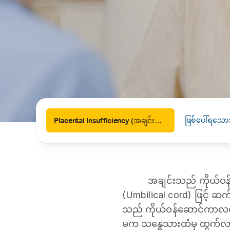
News
Drugs and Supplements
Rehabilitation
Health 
Laboratories
Accurate and reliable diagnostic testing services
Healthy Lifestyles
Medical travel offices
One-stop medical referral services
ဖြစ်ပေါ်ရသော
Placental Insufficiency (အချင်းကောင်းစွာ အလုပ်မလုပ်ခြင်း)
အချင်းသည် ကိုယ်ဝန်
(Umbilical cord) ဖြင့် ဆ
သည် ကိုယ်ဝန်ဆောင်ကာလတစ်
မက သန္ဓေသားထံမှ ထွက်