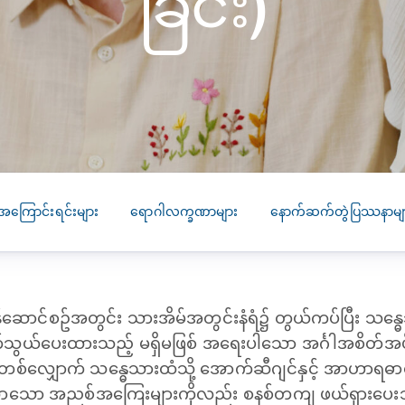
ခြင်း)
SEARCH
screening
PRESS RELEASE
16 JAN 2026
CLL HEALTH
Strengthens
Presence in Upp
Myanmar Throu
Acquisition of In
အကြောင်းရင်းများ
ရောဂါလက္ခဏာများ
နောက်ဆက်တွဲပြဿနာမျ
Phyu Laboratory
Clinic
Yangon, Myanmar, 
January 2026 — CL
ဆောင်စဥ်အတွင်း သားအိမ်အတွင်းနံရံ၌ တွယ်ကပ်ပြီး သန္ဓေသ
HEALTH is pleased t
က်သွယ်ပေးထားသည့် မရှိမဖြစ် အရေးပါသော အင်္ဂါအစိတ်အပိ
announce the...
လျှောက် သန္ဓေသားထံသို့ အောက်ဆီဂျင်နှင့် အာဟာရဓာတ်မ
လာသော အညစ်အကြေးများကိုလည်း စနစ်တကျ ဖယ်ရှားပေ