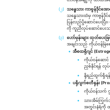
သန္ဓေသား ကာဗွန်ဒိုင်အေ
သန္ဓေသားထံမှ ကာဗွန်ဒို
ပြန်လည်ပို့ဆောင်ပေးပြီ
ကို ကူညီလုပ်ဆောင်ပေး
ဟော်မုန်းများ ထုတ်ပေးခြင
အချင်းသည် ကိုယ်ဝန်မြဲစေ
အီစထရိုဂျင် (Estrog
ကိုယ်ဝန်ဆောင် 
ညှစ်နိုင်ရန် 
နို့ရည်ထွက်ရှိရ
ပရိုဂျက်စတီရုန်း (P
ကိုယ်ဝန်သက် 
သားအိမ်ကြွက်သ
အတွင်းနံရံကို 