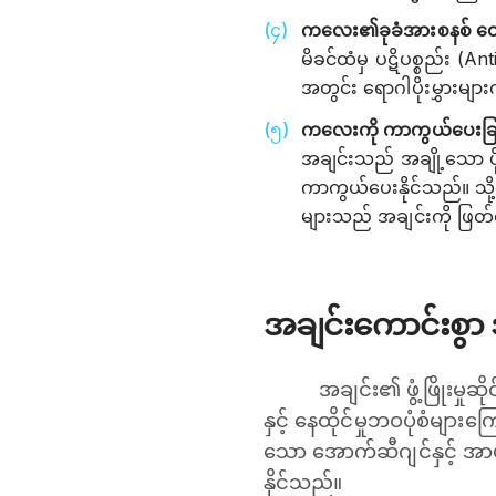
ကလေး၏ခုခံအားစနစ် ထော
မိခင်ထံမှ ပဋိပစ္စည်း (A
အတွင်း ရောဂါပိုးမွှားများ
ကလေးကို ကာကွယ်ပေးခြ
အချင်းသည် အချို့သော ပို
ကာကွယ်ပေးနိုင်သည်။ သို့
များသည် အချင်းကို ဖြတ်က
အချင်းကောင်းစွာ 
အချင်း၏ ဖွံ့ဖြိုးမှု
နှင့် နေထိုင်မှုဘဝပုံစံမျာ
သော အောက်ဆီဂျင်နှင့် အာဟ
နိုင်သည်။