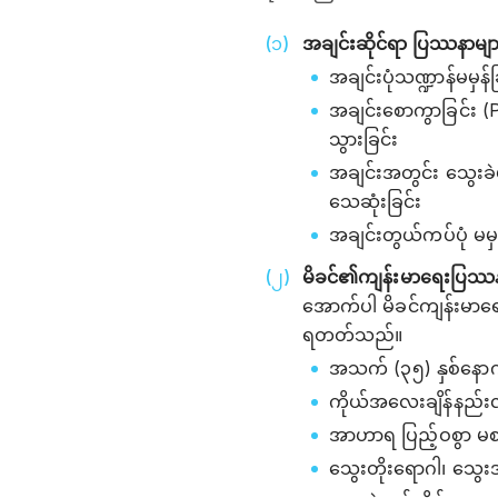
အချင်းဆိုင်ရာ ပြဿနာမျာ
အချင်းပုံသဏ္ဍာန်မမှန
အချင်းစောကွာခြင်း 
သွားခြင်း
အချင်းအတွင်း သွေးခဲပ
သေဆုံးခြင်း
အချင်းတွယ်ကပ်ပုံ မမှန
မိခင်၏ကျန်းမာ‌ရေးပြဿန
အောက်ပါ မိခင်ကျန်းမာရေး
ရတတ်သည်။
အသက် (၃၅) နှစ်နောက်ပ
ကိုယ်အလေးချိန်နည်းလ
အာဟာရ ပြည့်ဝစွာ မစ
သွေးတိုးရောဂါ၊ သွေးအာ