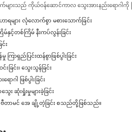
်များသည် ကိုယ်ဝန်ဆောင်ကာလ သွေးအားနည်းရောဂါကို ဖြစ
ာရများ လုံလောက်စွာ မစားသောက်ခြင်း
မ်နှင့်တစ်ကြိမ် နီးကပ်လွန်းခြင်း
ြင်း
မှု ကြာရှည်ပြင်းထန်စွာဖြစ်ပွါးခြင်း
်းခြင်း၊ သွေးသွန်ခြင်း
ရောဂါ ဖြစ်ပွါးခြင်း
း ဆုံးရှုံးမှုများခဲ့ခြင်း
ဗီတာမင် အေ ချို့တဲ့ခြင်း စသည်တို့ဖြစ်သည်။