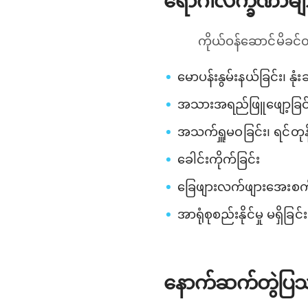
ရောဂါလက္ခဏာမျ
ကိုယ်ဝန်ဆောင်မိခင်
မောပန်းနွမ်းနယ်ခြင်း၊ နုံး
အသားအရည်ဖြူဖျော့ခြင်
အသက်ရှူမဝခြင်း၊ ရင်တုန်
ခေါင်းကိုက်ခြင်း
ခြေဖျားလက်ဖျားအေးစက်
အာရုံစုစည်းနိုင်မှု မရှိ
နောက်ဆက်တွဲပြ