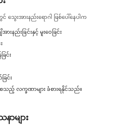
ား
တွင် သွေးအားနည်းရောဂါ ဖြစ်ပေါ်နေပါက
ချိအားနည်းခြင်းနှင့် မူးဝေခြင်း
း
ခြင်း
ခြင်း
ခြင်းစသည့် လက္ခဏာများ ခံစားရနိုင်သည်။
ဿနာများ