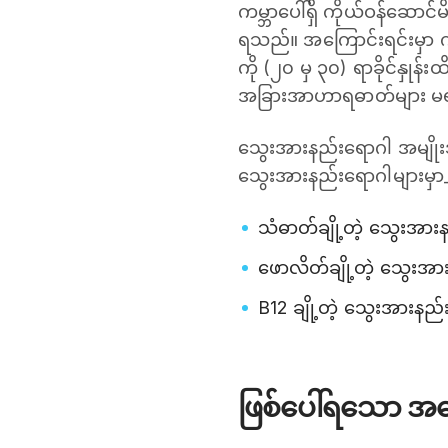
ကမ္ဘာပေါ်ရှိ ကိုယ်ဝန်ဆောင
ရသည်။ အကြောင်းရင်းမှာ ကို
ကို (၂၀ မှ ၃၀) ရာခိုင်နှုန်
အခြားအာဟာရဓာတ်များ မရရှ
သွေးအားနည်းရောဂါ အမျိုး
သွေးအားနည်းရောဂါများမှာ
သံဓာတ်ချို့တဲ့ သွေးအား
ဖောလိတ်ချို့တဲ့ သွေးအ
B12 ချို့တဲ့ သွေးအားနည
ဖြစ်ပေါ်ရသော အက