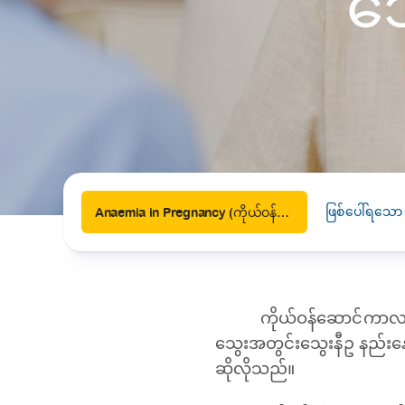
သ
News
Drugs and Supplements
Rehabilitation
Health 
Laboratories
Accurate and reliable diagnostic testing services
Healthy Lifestyles
Medical travel offices
One-stop medical referral services
ဖြစ်ပေါ်ရသော
Anaemia in Pregnancy (ကိုယ်ဝန်ဆောင်ကာလ သွေးအားနည်းရောဂါ)
ကိုယ်ဝန်ဆောင်ကာလ 
သွေးအတွင်းသွေးနီဥ နည်းန
ဆိုလိုသည်။