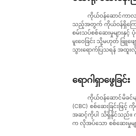
ကိုယ်ဝန်ဆောင်ကာလ
သည့်အတွက် ကိုယ်ဝန်ရှိကြော
စမ်းသပ်စစ်ဆေးမှုများနှင့် 
မူးဝေခြင်း သို့မဟုတ် ဖြူဖ
သွားရောက်ပြသရန် အထူးလ
ရောဂါရှာဖွေခြင်း
ကိုယ်ဝန်ဆောင်မိခင်
(CBC) စစ်ဆေးခြင်းဖြင့် ကိ
အဆင့်ကိုပါ သိရှိနိုင်သည
က လိုအပ်သော စစ်ဆေးမှုမျာ