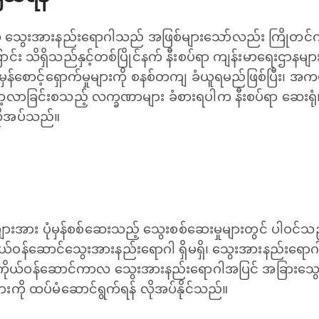
 သွေးအားနည်းရောဂါသည် အဖြစ်များသော်လည်း ကြိုတင်ကာ
င်း သိရှိသည်နှင့်တစ်ပြိုင်နက် နီးစပ်ရာ ကျန်းမာရေးဌာနများ
ပုံမှန်စောင့်ရှောက်မှုများကို စနစ်တကျ ခံယူရမည်ဖြစ်ပြီး၊ အ
ျော့လာခြင်းစသည့် လက္ခဏာများ ခံစားရပါက နီးစပ်ရာ ဆေးရုံ၊ 
ိုအပ်သည်။
များအား ပုံမှန်စစ်ဆေးသည့် သွေးစစ်ဆေးမှုများတွင် ပါဝင်
ုယ်ဝန်ဆောင်သွေးအားနည်းရောဂါ ရှိမရှိ၊ သွေးအားနည်းရောဂါ အ
်။ ကိုယ်ဝန်ဆောင်ကာလ သွေးအားနည်းရောဂါအပြင် အခြားသွေး
းကို ထပ်မံဆောင်ရွက်ရန် လိုအပ်နိုင်သည်။