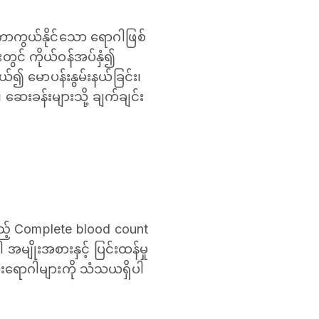
ကွယ်နိုင်သော ရောဂါဖြစ်
တွင် ကိုယ်ဝန်အပ်နှံ၍
ကယ်၍ မောပန်းနွမ်းနယ်ခြင်း၊
ဆေးခန်းများသို့ ချက်ချင်း
သည့် Complete blood count
မျိုးအစားနှင့် ပြင်းထန်မှု
‌ရောဂါများကို သံသယရှိပါ