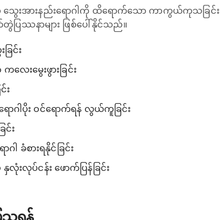
သွေးအားနည်းရောဂါကို ထိရောက်သော ကာကွယ်ကုသခြင်းများ
ွဲပြဿနာများ ဖြစ်ပေါ်နိုင်သည်။
ေးခြင်း
 ကလေးမွေးဖွားခြင်း
င်း
ောဂါပိုး ဝင်ရောက်ရန် လွယ်ကူခြင်း
ခြင်း
ာဂါ ခံစားရနိုင်ခြင်း
နှလုံးလုပ်ငန်း ဖောက်ပြန်ခြင်း
ပြသရန်