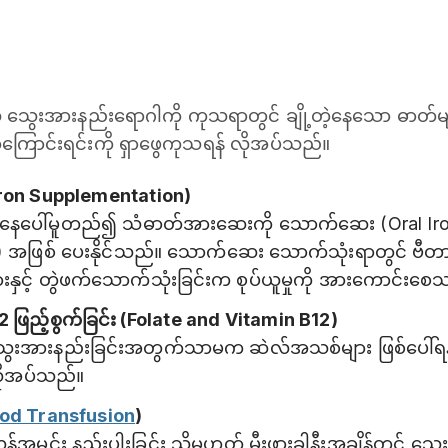
သွေးအားနည်းရောဂါကို ကုသရာတွင် ချို့တဲ့နေသော ဓာတ်မျာ
အကြောင်းရင်းကို ရှာဖွေကုသရန် လိုအပ်သည်။
(Iron Supplementation)
နေပေါ်မူတည်၍ သံဓာတ်အားဆေးကို သောက်ဆေး (Oral Iron
) အဖြစ် ပေးနိုင်သည်။ သောက်ဆေး သောက်သုံးရာတွင် ဗီတာမ
နှင့် တွဲဖက်သောက်သုံးခြင်းက စုပ်ယူမှုကို အားကောင်းစေ
2 ဖြည့်စွက်ခြင်း (Folate and Vitamin B12)
ေးအားနည်းခြင်းအတွက်သာမက ဆဲလ်အသစ်များ ဖြစ်ပေါ်ရန်န
လိုအပ်သည်။
od Transfusion
)
အမင်း နည်းပါးခြင်း သို့မဟုတ် မီးဖွားခါနီးအချိန်တွင် သွေ