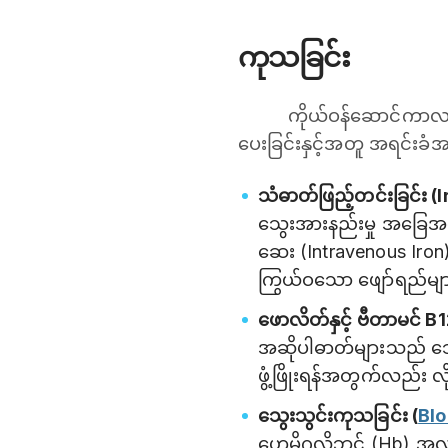
ကုသခြင်း
ကိုယ်ဝန်ဆောင်ကာလ 
ပေးခြင်းနှင့်အတူ အရင်းခံ
သံဓာတ်ဖြည့်တင်းခြင်း 
သွေးအားနည်းမှု အခြေအ
ဆေး (Intravenous Iron
ကြွယ်ဝသော ဖျော်ရည်များ
ဖောလိတ်နှင့် ဗီတာမင် B1
အဆိုပါဓာတ်များသည် သွ
ဖွံ့ဖြိုးရန်အတွက်လည်း 
သွေးသွင်းကုသခြင်း (
Blo
ဟေမိုဂလိုဘင် (Hb) အလွန်