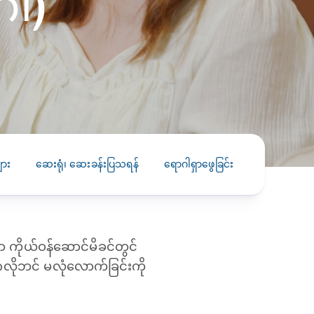
ါ)
PRESS RELEASE
29 AUG 2024
DISEASES AND CONDITIONS
CLL HEALTH unveils
22 APR 2026
Shin Saw Pu Clinic in
Melioidosis (မယ်လီယွိုက်ဒိုး
Yangon, advancing
er
ဆစ် ပြင်းထန်ကူးစက်ရောဂါ)
primary care
gh
services
ဘက်တီးရီးယားပိုးကြောင့်ဖြစ်သော မယ်
gyin
လီယွိုက်ဒိုးဆစ် ပြင်းထန်
ား
ဆေးရုံ၊ ဆေးခန်းပြသရန်
ရောဂါရှာဖွေခြင်း
ကုသခြင်း
 and
Yangon, Myanmar, 29
ကူးစက်ရောဂါ...
August 2024 — CLL
HEALTH is delighted to
8
announce the...
L
ကိုယ်ဝန်ဆောင်မိခင်တွင်
o
လိုဘင် မလုံလောက်ခြင်းကို