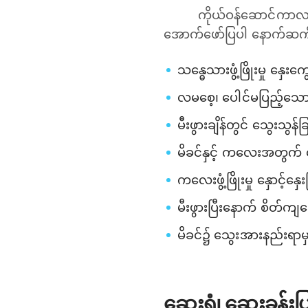
ကိုယ်ဝန်ဆောင်ကာလ 
အောက်ဖော်ပြပါ နောက်ဆက်တ
သန္ဓေသားဖွံ့ဖြိုးမှု နှေးကွ
လမ‌စေ့၊ ပေါင်မပြည့်သော
မီးဖွားချိန်တွင် သွေးသွန်ခြ
မိခင်နှင့် ကလေးအတွက် ရ
ကလေးဖွံ့ဖြိုးမှု နှောင့်နှေး
မီးဖွားပြီးနောက် စိတ်ကျရေ
မိခင်၌ သွေးအားနည်းရာမှ 
ဆေးရုံ၊ ဆေးခန်း