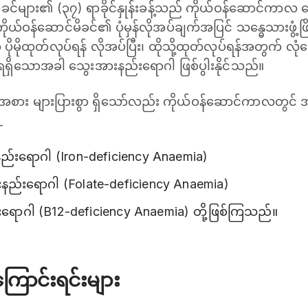
်မိခင်များ၏ (၃၇) ရာခိုင်နှုန်းခန့်သည် ကိုယ်ဝန်ဆောင်ကာ
ယ်ဝန်ဆောင်မိခင်၏ ပုံမှန်လိုအပ်ချက်အပြင် သန္ဓေသားဖွံ့ဖြ
းထိ ပိုမိုထုတ်လုပ်ရန် လိုအပ်ပြီး၊ ထိုသို့ထုတ်လုပ်ရန်အတွက် 
ိသောအခါ သွေးအားနည်းရောဂါ ဖြစ်ပွါးနိုင်သည်။
အစား များပြားစွာ ရှိသော်လည်း ကိုယ်ဝန်ဆောင်ကာလတွင် 
_
နည်းရောဂါ (Iron-deficiency Anaemia)
ားနည်းရောဂါ (Folate-deficiency Anaemia)
်းရောဂါ (B12-deficiency Anaemia) တို့ဖြစ်ကြသည်။
ြောင်းရင်းများ