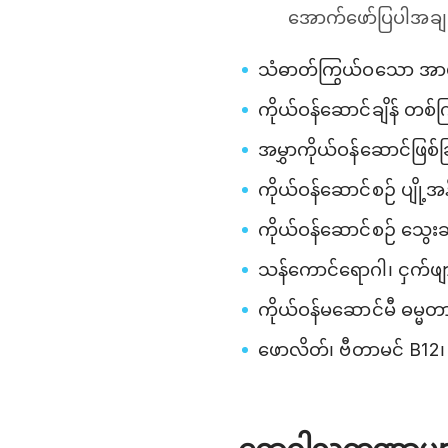
အောက်ဖော်ပြပါအချက
သံဓာတ်ကြွယ်ဝသော အာဟ
ကိုယ်ဝန်ဆောင်ချိန် တစ်ကြိ
အမွှာကိုယ်ဝန်ဆောင်ဖြစ်ခ
ကိုယ်ဝန်ဆောင်စဉ် ပျို့အန်
ကိုယ်ဝန်ဆောင်စဉ် သွေးဆင
သန်ကောင်ရောဂါ၊ ငှက်ဖျား
ကိုယ်ဝန်မဆောင်မီ ဓမ္မတာသွေ
ဖောလိတ်၊ ဗီတာမင် B12၊ 