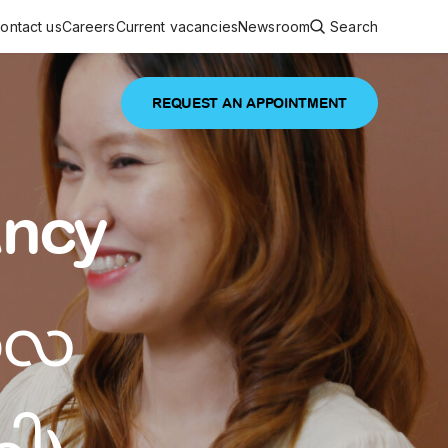
ontact us
Careers
Current vacancies
Newsroom
Search
REQUEST AN APPOINTMENT
ouncements
 services
Featured article
ancy
 comprehensive interdisciplinary
stage of life
are
ကာလ
inic
and continuing health care from prenatal
es, coordinating with specialists as
e Facility Inaugurated in Yangon for
amilies