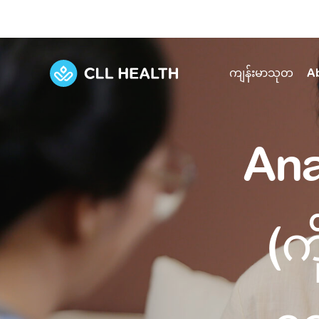
ကျန်းမာသုတ
A
Explore Services
Our Facilities
Ana
View all health articles
About us
Discover our commitment to transforming h
Comprehensive care for your health and 
Comprehensive care for your health and 
Emergencies
Our history
(က
Diseases and Conditions
Primary care
Our polyclinics
Develo
Quality primary and specialty care near you
Symptoms
Careers
Immunisation
Diagnos
Our clinics
Tests and Procedures
Digestive care
Fertilit
Diagnostics and treatment in one place