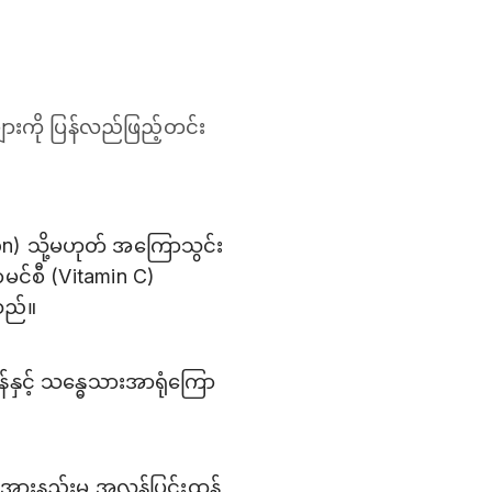
းကို ပြန်လည်ဖြည့်တင်း
) သို့မဟုတ် အကြောသွင်း
င်စီ (Vitamin C)
သည်။
ှင့် သန္ဓေသားအာရုံကြော
းအားနည်းမှု အလွန်ပြင်းထန်