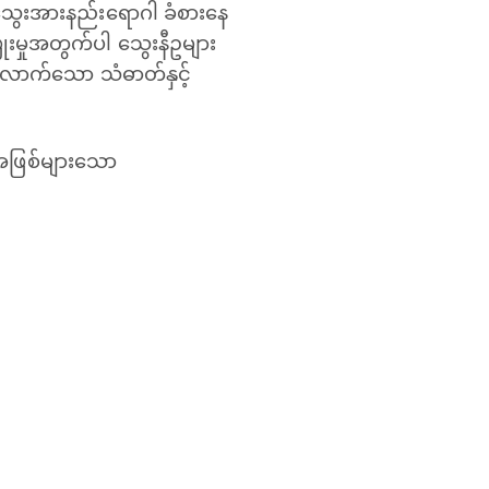
လ သွေးအားနည်းရောဂါ ခံစားနေ
ိုးမှုအတွက်ပါ သွေးနီဥများ
လုံလောက်သော သံဓာတ်နှင့်
အဖြစ်များသော