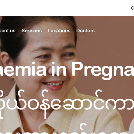
C
bout us
Services
Locations
Doctors
Find Health articles by first letter
News & Ann
Our clinics
Our featured
emia in Pregn
ealthcare
A
B
C
D
E
F
G
H
I
J
K
well-being
well-being
Dedicated to providing
Trusted care for every 
L
M
N
O
P
Q
R
S
T
U
V
healthcare services
W
X
Y
Z
#
Primary c
ိုယ်ဝန်ဆောင်
pmental screening
Shin Saw Pu Cl
Comprehensive 
Or search by keyword
tics
to elderly stag
A Top-Tier Primary Car
needed
Local and Expatriate F
ALL ARTICLES
y care