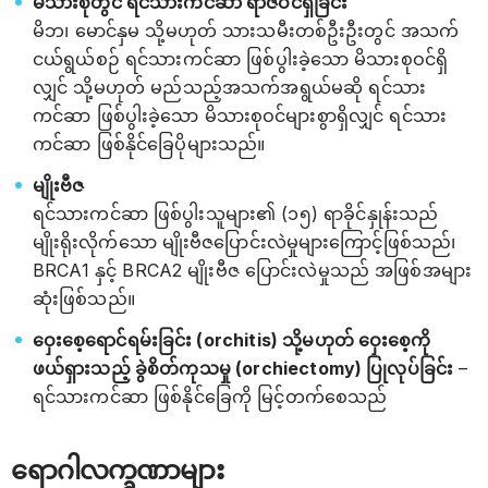
မိသားစုတွင် ရင်သားကင်ဆာ ရာဇဝင်ရှိခြင်း
မိဘ၊ မောင်နှမ သို့မဟုတ် သားသမီးတစ်ဦးဦးတွင် အသက်
ငယ်ရွယ်စဉ် ရင်သားကင်ဆာ ဖြစ်ပွါးခဲ့သော မိသားစုဝင်ရှိ
လျှင် သို့မဟုတ် မည်သည့်အသက်အရွယ်မဆို ရင်သား
ကင်ဆာ ဖြစ်ပွါးခဲ့သော မိသားစုဝင်များစွာရှိလျှင် ရင်သား
ကင်ဆာ ဖြစ်နိုင်ခြေပိုများသည်။
မျိုးဗီဇ
ရင်သားကင်ဆာ ဖြစ်ပွါးသူများ၏ (၁၅) ရာခိုင်နှုန်းသည်
မျိုးရိုးလိုက်သော မျိုးဗီဇပြောင်းလဲမှုများကြောင့်ဖြစ်သည်၊
BRCA1 နှင့် BRCA2 မျိုးဗီဇ ပြောင်းလဲမှုသည် အဖြစ်အများ
ဆုံးဖြစ်သည်။
ဝှေးစေ့ရောင်ရမ်းခြင်း (orchitis) သို့မဟုတ် ဝှေးစေ့ကို
ဖယ်ရှားသည့် ခွဲစိတ်ကုသမှု (orchiectomy) ပြုလုပ်ခြင်း
–
ရင်သားကင်ဆာ ဖြစ်နိုင်ခြေကို မြင့်တက်စေသည်
ရောဂါလက္ခဏာများ