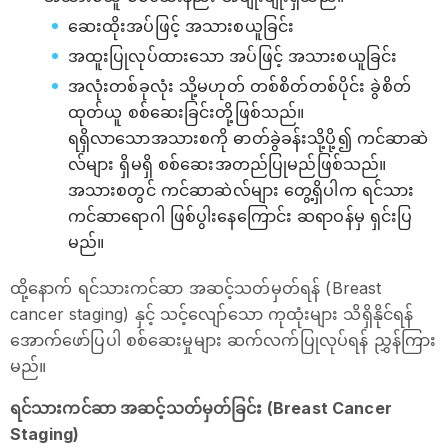
ဆေးထိုးအပ်ဖြင့် အသားစယူခြင်း
အထူးပြုလုပ်ထားသော အပ်ဖြင့် အသားစယူခြင်း
အလုံးတစ်ခုလုံး သို့မဟုတ် တစ်စိတ်တစ်ပိုင်း ခွဲစိတ်
ထုတ်ယူ စစ်ဆေးခြင်းတို့ဖြစ်သည်။
ရရှိလာသောအသားစကို ဓာတ်ခွဲခန်းသို့ပို့၍ ကင်ဆာဆဲ
လ်များ ရှိမရှိ စစ်ဆေးအတည်ပြုမည်ဖြစ်သည်။
အသားစတွင် ကင်ဆာဆဲလ်များ တွေ့ရှိပါက ရင်သား
ကင်ဆာရောဂါ ဖြစ်ပွါးနေကြောင်း ဆရာဝန်မှ ရှင်းပြ
မည်။
ထို့နောက် ရင်သားကင်ဆာ အဆင့်သတ်မှတ်ရန် (Breast
cancer staging) နှင့် သင့်လျော်သော ကုထုံးများ သိရှိနိုင်ရန်
အောက်ဖော်ပြပါ စစ်ဆေးမှုများ ဆက်လက်ပြုလုပ်ရန် ညွှန်ကြား
မည်။
ရင်သားကင်ဆာ အဆင့်သတ်မှတ်ခြင်း (Breast Cancer
Staging)