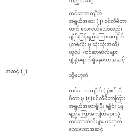
သည့်အဆင့်
ကင်ဆာအကျိတ်
အရွယ်အစား (၂) စင်တီမီတာ
ထက် သေးငယ်သော်လည်း
ချိုင်းပြန်ရည်ကြောအကျိတ်
(တစ်လုံး မှ သုံးလုံးအထိ)
တွင်ပါ ကင်ဆာဆဲလ်များ
ပျံ့နှံ့ရောက်ရှိနေသောအဆင့်
အဆင့် (၂)
သို့မဟုတ်
ကင်ဆာအကျိတ် (၂)စင်တီ
မီတာ မှ (၅)စင်တီမီတာကြား
အရွယ်အစားရှိပြီး ချိုင်းပြန်
ရည်ကြောအကျိတ်များသို့
ကင်ဆာဆဲလ်များ မရောက်
သေးသောအဆင့်