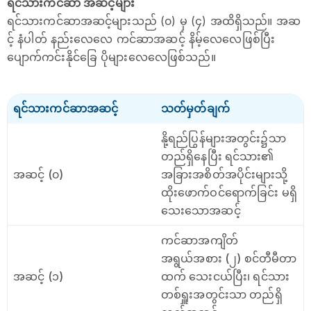
ရင်သားကင်ဆာ အဆင့်များ
ရင်သားကင်ဆာအဆင့်များသည် (၀) မှ (၄) အထိရှိသည်။ အဆ
င့် နံပါတ် နည်းလေလေ ကင်ဆာအဆင့် နိမ့်လေလေဖြစ်ပြီး
ပျောက်ကင်းနိုင်ခြေ ပိုများလေလေဖြစ်သည်။
ရင်သားကင်ဆာအဆင့်
သတ်မှတ်ချက်
နို့ရည်ပြွန်များအတွင်း၌သာ
တည်ရှိနေပြီး ရင်သား၏
အဆင့် (၀)
အခြားအစိတ်အပိုင်းများသို့
ထိုးဖောက်ဝင်ရောက်ခြင်း မရှိ
သေးသောအဆင့်
ကင်ဆာအကျိတ်
အရွယ်အစား (၂) စင်တီမီတာ
အဆင့် (၁)
ထက် သေးငယ်ပြီး၊ ရင်သား
တစ်ရှူးအတွင်းသာ တည်ရှိ