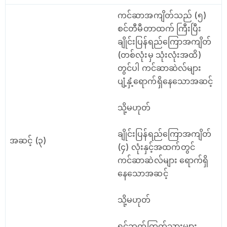
ကင်ဆာအကျိတ်သည် (၅)
စင်တီမီတာထက် ကြီးပြီး
ချိုင်းပြန်ရည်ကြောအကျိတ်
(တစ်လုံးမှ သုံးလုံးအထိ)
တွင်ပါ ကင်ဆာဆဲလ်များ
ပျံ့နှံ့ရောက်ရှိနေသောအဆင့်
သို့မဟုတ်
ချိုင်းပြန်ရည်ကြောအကျိတ်
အဆင့် (၃)
(၄) လုံးနှင့်အထက်တွင်
ကင်ဆာဆဲလ်များ ရောက်ရှိ
နေသောအဆင့်
သို့မဟုတ်
ရင်ဘတ်ကြွက်သားများ