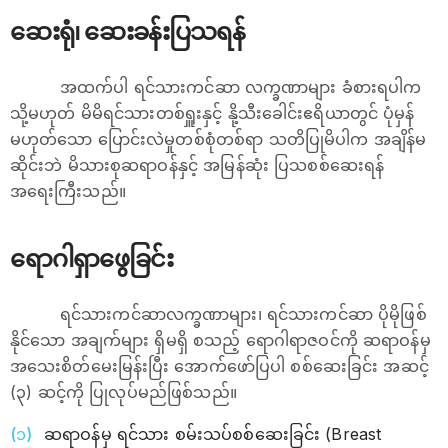
ဆေးရုံ၊ ဆေးခန်းပြသရန်
အထက်ပါ ရင်သားကင်ဆာ လက္ခဏာများ ခံစားရပါက
သို့မဟုတ် မိမိရင်သားတစ်ရှူးနှင့် နို့သီးခေါင်းဧရိယာတွင် ပုံမှန်
မဟုတ်သော ပြောင်းလဲမှုတစ်စုံတစ်ရာ သတိပြုမိပါက အချိန်မ
ဆိုင်းဘဲ မိသားစုဆရာဝန်နှင့် အမြန်ဆုံး ပြသစစ်ဆေးရန်
အရေးကြီးသည်။
ရောဂါရှာဖွေခြင်း
ရင်သားကင်ဆာလက္ခဏာများ၊ ရင်သားကင်ဆာ ပိုမိုဖြစ်
နိုင်သော အချက်များ ရှိမရှိ စသည့် ရောဂါရာဇဝင်ကို ဆရာဝန်မှ
အသေးစိတ်မေးမြန်းပြီး အောက်ဖော်ပြပါ စစ်ဆေးခြင်း အဆင့်
(၃) ဆင့်ကို ပြုလုပ်မည်ဖြစ်သည်။
ဆရာဝန်မှ ရင်သား စမ်းသပ်စစ်ဆေးခြင်း (Breast