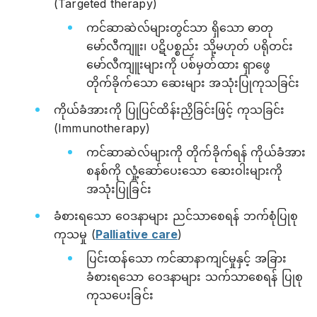
(Targeted therapy)
ကင်ဆာဆဲလ်များတွင်သာ ရှိသော ဓာတု
မော်လီကျူး၊ ပဋိပစ္စည်း သို့မဟုတ် ပရိုတင်း
မော်လီကျူးများကို ပစ်မှတ်ထား ရှာဖွေ
တိုက်ခိုက်သော ဆေးများ အသုံးပြုကုသခြင်း
ကိုယ်ခံအားကို ပြုပြင်ထိန်းညှိခြင်းဖြင့် ကုသခြင်း
(Immunotherapy)
ကင်ဆာဆဲလ်များကို တိုက်ခိုက်ရန် ကိုယ်ခံအား
စနစ်ကို လှုံ့ဆော်ပေးသော ဆေးဝါးများကို
အသုံးပြုခြင်း
ခံစားရသော ဝေဒနာများ ညင်သာစေရန် ဘက်စုံပြုစု
ကုသမှု (
Palliative care
)
ပြင်းထန်သော ကင်ဆာနာကျင်မှုနှင့် အခြား
ခံစားရသော ဝေဒနာများ သက်သာစေရန် ပြုစု
ကုသပေးခြင်း