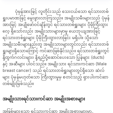
ပုံမှန်အားဖြင့် လူတိုင်းသည် သေးငယ်သော ရင်သားတစ်
ရှူးပမာဏဖြင့် မွေးဖွားလာကြသည်။ အမျိုးသမီးများသည် ပုံမှန်
အားဖြင့် အပျိုဖော်ဝင်ချိန်တွင် ရင်သားတစ်ရှူးများ ပိုမိုကြီးထွား
လေ့ ရှိသော်လည်း အမျိုးသားများမှာမူ ယေဘုယျအားဖြင့်
ရင်သားတစ်ရှူးများ ပိုမိုကြီးထွားလာခြင်း မရှိပါ။ သို့သော်
အမျိုးသမီးများနည်းတူ အမျိုးသားများတွင်လည်း ရင်သားတစ်
ရှူးများရှိသောကြောင့် ကင်ဆာဖြစ်နိုင်သည်။ ရင်သားတစ်ရှူးတွင်
နို့ထွက်ဂလင်းများ၊ နို့ရည်ပို့ဆောင်ပေးသော ပြွန်များ (ducts)
နှင့် အဆီများ ပါဝင်သည်။ အမျိုးသား ရင်သားကင်ဆာ (Male
breast cancer) သည် ရင်သားတစ်ရှူးများတွင်ရှိသော ဆဲလ်
များ ပုံမှန်မဟုတ်သော ကြီးထွားမှုမှ စတင်သည့် ရှားပါးကင်ဆာ
တစ်မျိုးဖြစ်သည်။
အမျိုးသားရင်သားကင်ဆာ အမျိုးအစားများ
အဖြစ်များသော ရင်သားကင်ဆာ အမျိုးအစားများမှာ_