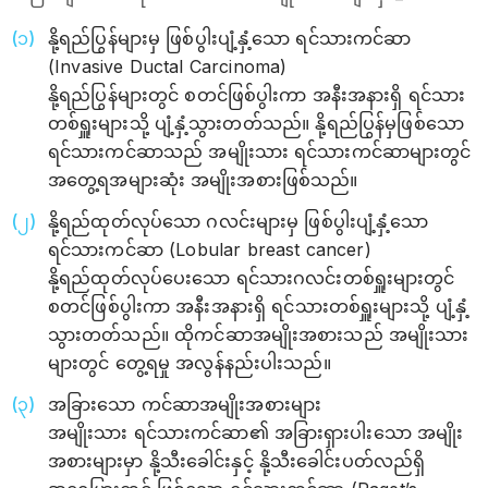
နို့ရည်ပြွန်များမှ ဖြစ်ပွါးပျံ့နှံ့သော ရင်သားကင်ဆာ
(Invasive Ductal Carcinoma)
နို့ရည်ပြွန်များတွင် စတင်ဖြစ်ပွါးကာ အနီးအနားရှိ ရင်သား
တစ်ရှူးများသို့ ပျံ့နှံ့သွားတတ်သည်။ နို့ရည်ပြွန်မှဖြစ်သော
ရင်သားကင်ဆာသည် အမျိုးသား ရင်သားကင်ဆာများတွင်
အတွေ့ရအများဆုံး အမျိုးအစားဖြစ်သည်။
နို့ရည်ထုတ်လုပ်သော ဂလင်းများမှ ဖြစ်ပွါးပျံ့နှံ့သော
ရင်သားကင်ဆာ (Lobular breast cancer)
နို့ရည်ထုတ်လုပ်ပေးသော ရင်သားဂလင်းတစ်ရှူးများတွင်
စတင်ဖြစ်ပွါးကာ အနီးအနားရှိ ရင်သားတစ်ရှူးများသို့ ပျံ့နှံ့
သွားတတ်သည်။ ထိုကင်ဆာအမျိုးအစားသည် အမျိုးသား
များတွင် တွေ့ရမှု အလွန်နည်းပါးသည်။
အခြားသော ကင်ဆာအမျိုးအစားများ
အမျိုးသား ရင်သားကင်ဆာ၏ အခြားရှားပါးသော အမျိုး
အစားများမှာ နို့သီးခေါင်းနှင့် နို့သီးခေါင်းပတ်လည်ရှိ