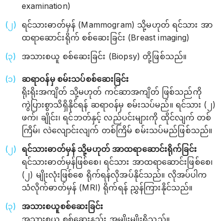
examination)
ရင်သားဓာတ်မှန် (Mammogram) သို့မဟုတ် ရင်သား အာ
ထရာဆောင်းရိုက် စစ်ဆေးခြင်း (Breast imaging)
အသားစယူ စစ်ဆေးခြင်း (Biopsy) တို့ဖြစ်သည်။
ဆရာဝန်မှ စမ်းသပ်စစ်ဆေးခြင်း
ရိုးရိုးအကျိတ် သို့မဟုတ် ကင်ဆာအကျိတ် ဖြစ်သည်ကို
ကွဲပြားစွာသိရှိနိုင်ရန် ဆရာဝန်မှ စမ်းသပ်မည်။ ရင်သား (၂)
ဖက်၊ ချိုင်း၊ ရင်ဘတ်နှင့် လည်ပင်းများကို ထိုင်လျက် တစ်
ကြိမ်၊ လဲလျောင်းလျက် တစ်ကြိမ် စမ်းသပ်မည်ဖြစ်သည်။
ရင်သားဓာတ်မှန် သို့မဟုတ် အာထရာဆောင်းရိုက်ခြင်း
ရင်သားဓာတ်မှန်ဖြစ်စေ၊ ရင်သား အာထရာဆောင်းဖြစ်စေ၊
(၂) မျိုးလုံးဖြစ်စေ ရိုက်ရန်လိုအပ်နိုင်သည်။ လိုအပ်ပါက
သံလိုက်ဓာတ်မှန် (MRI) ရိုက်ရန် ညွှန်ကြားနိုင်သည်။
အသားစယူစစ်ဆေးခြင်း
အသားစယူ စစ်ဆေးနည်း အမျိုးမျိုးရှိသည်။