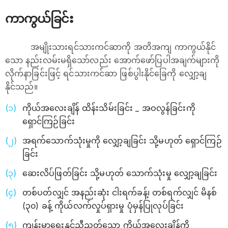
ကာကွယ်ခြင်း
အမျိုးသားရင်သားကင်ဆာကို အတိအကျ ကာကွယ်နိုင်
သော နည်းလမ်းမရှိသော်လည်း အောက်ဖော်ပြပါအချက်များကို
လိုက်နာခြင်းဖြင့် ရင်သားကင်ဆာ ဖြစ်ပွါးနိုင်ခြေကို လျှော့ချ
နိုင်သည်။
ကိုယ်အလေးချိန် ထိန်းသိမ်းခြင်း _ အဝလွန်ခြင်းကို
ရှောင်ကြဉ်ခြင်း
အရက်သောက်သုံးမှုကို လျှော့ချခြင်း သို့မဟုတ် ရှောင်ကြဉ်
ခြင်း
ဆေးလိပ်ဖြတ်ခြင်း သို့မဟုတ် သောက်သုံးမှု လျှော့ချခြင်း
တစ်ပတ်လျှင် အနည်းဆုံး ငါးရက်ခန့်၊ တစ်ရက်လျှင် မိနစ်
(၃၀) ခန့် ကိုယ်လက်လှုပ်ရှားမှု ပုံမှန်ပြုလုပ်ခြင်း
ကျန်းမာရေးနှင့်ညီညွတ်သော ကိုယ်အလေးချိန်ကို