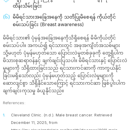
ထိန်းသိမ်းခြင်း
မိမိရင်သားအခြေအနေကို သတိပြုမိစေရန် ကိုယ်တိုင်
စမ်းသပ်ခြင်း (Breast awareness)
မိမိရင်သား၏ ပုံမှန်အခြေအနေကိုသိရှိစေရန် မိမိကိုယ်တိုင်
စမ်းသပ်ပါ။ အကယ်၍ ရင်သားတွင် အဖုအကျိတ်အသစ်များ
သို့မဟုတ် ပုံမှန်မဟုတ်သော ပြောင်းလဲမှုတစ်ခုခုကို တွေ့ရှိပါက
မိသားစုဆရာဝန်နှင့် ချက်ချင်းပြသပါ။ မိမိရင်သားနှင့် ပြောင်းလဲ
မှုများကို သိရှိထားခြင်းသည် ရင်သားကင်ဆာကို ကာကွယ်နိုင်
ခြင်းမရှိသော်လည်း ပုံမှန်မဟုတ်သည့် ပြောင်းလဲမှုများကို
ဆောလျင်စွာ သိရှိနိုင်သောကြောင့် ရင်သားကင်ဆာ ဖြစ်ပွါးပါက
ချက်ချင်းကုသမှု ခံယူနိုင်သည်။
References:
Cleveland Clinic. (n.d.).
Male breast cancer.
Retrieved
December 11, 2025, from