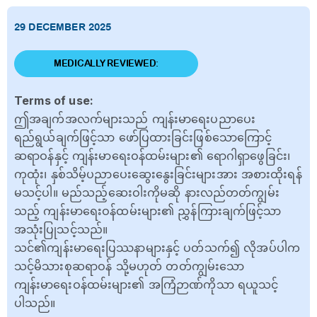
29 DECEMBER 2025
MEDICALLY REVIEWED:
Terms of use:
ဤအချက်အလက်များသည် ကျန်းမာရေးပညာပေး
ရည်ရွယ်ချက်ဖြင့်သာ ဖော်ပြထားခြင်းဖြစ်သောကြောင့်
ဆရာဝန်နှင့် ကျန်းမာရေးဝန်ထမ်းများ၏ ရောဂါရှာဖွေခြင်း၊
ကုထုံး၊ နှစ်သိမ့်ပညာပေးဆွေးနွေးခြင်းများအား အစားထိုးရန်
မသင့်ပါ။ မည်သည့်ဆေးဝါးကိုမဆို နားလည်တတ်ကျွမ်း
သည့် ကျန်းမာရေးဝန်ထမ်းများ၏ ညွှန်ကြားချက်ဖြင့်သာ
အသုံးပြုသင့်သည်။
သင်၏ကျန်းမာရေးပြဿနာများနှင့် ပတ်သက်၍ လိုအပ်ပါက
သင့်မိသားစုဆရာဝန် သို့မဟုတ် တတ်ကျွမ်းသော
ကျန်းမာရေးဝန်ထမ်းများ၏ အကြံဉာဏ်ကိုသာ ရယူသင့်
ပါသည်။