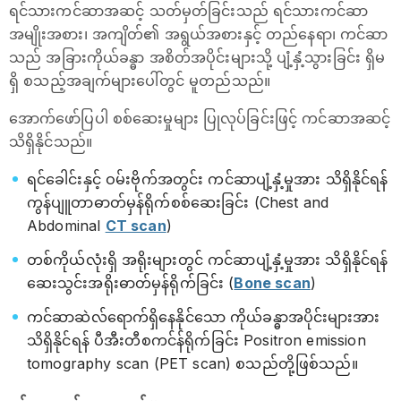
ရင်သားကင်ဆာအဆင့် သတ်မှတ်ခြင်းသည် ရင်သားကင်ဆာ
အမျိုးအစား၊ အကျိတ်၏ အရွယ်အစားနှင့် တည်နေရာ၊​ ကင်ဆာ
သည် အခြားကိုယ်ခန္ဓာ အစိတ်အပိုင်းများသို့ ပျံ့နှံ့သွားခြင်း ရှိမ
ရှိ စသည့်အချက်များပေါ်တွင် မူတည်သည်။
အောက်ဖော်ပြပါ စစ်ဆေးမှုများ ပြုလုပ်ခြင်းဖြင့် ကင်ဆာအဆင့်
သိရှိနိုင်သည်။
ရင်ခေါင်းနှင့် ဝမ်းဗိုက်အတွင်း ကင်ဆာပျံ့နှံ့မှုအား သိရှိနိုင်ရန်
ကွန်ပျူတာဓာတ်မှန်ရိုက်စစ်ဆေးခြင်း (Chest and
Abdominal
CT scan
)
တစ်ကိုယ်လုံးရှိ အရိုးများတွင် ကင်ဆာပျံ့နှံ့မှုအား သိရှိနိုင်ရန်
ဆေးသွင်းအရိုးဓာတ်မှန်ရိုက်ခြင်း (
Bone scan
)
ကင်ဆာဆဲလ်ရောက်ရှိနေနိုင်သော ကိုယ်ခန္ဓာအပိုင်းများအား
သိရှိနိုင်ရန် ပီအီးတီစကင်န်ရိုက်ခြင်း Positron emission
tomography scan (PET scan) စသည်တို့ဖြစ်သည်။