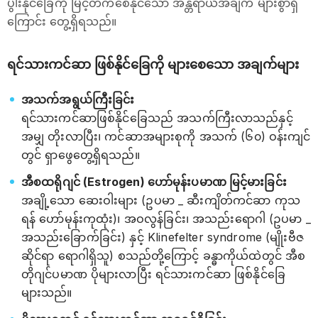
ပွါးနိုင်ခြေကို မြင့်တက်စေနိုင်သော အန္တရာယ်အချက် များစွာရှိ
ကြောင်း တွေ့ရှိရသည်။
ရင်သားကင်ဆာ ဖြစ်နိုင်ခြေကို များစေသော အချက်များ
အသက်အရွယ်ကြီးခြင်း
ရင်သားကင်ဆာဖြစ်နိုင်ခြေသည် အသက်ကြီးလာသည်နှင့်
အမျှ တိုးလာပြီး၊ ကင်ဆာအများစုကို အသက် (၆၀) ဝန်းကျင်
တွင် ရှာဖွေတွေ့ရှိရသည်။
အီစထရိုဂျင် (Estrogen) ဟော်မုန်းပမာဏ မြင့်မားခြင်း
အချို့သော ဆေးဝါးများ (ဥပမာ _ ဆီးကျိတ်ကင်ဆာ ကုသ
ရန် ဟော်မုန်းကုထုံး)၊ အဝလွန်ခြင်း၊ အသည်းရောဂါ (ဥပမာ _
အသည်းခြောက်ခြင်း) နှင့် Klinefelter syndrome (မျိုးဗီဇ
ဆိုင်ရာ ရောဂါရှိသူ) စသည်တို့ကြောင့် ခန္ဓာကိုယ်ထဲတွင် အီစ
တိုဂျင်ပမာဏ ပိုများလာပြီး ရင်သားကင်ဆာ ဖြစ်နိုင်ခြေ
များသည်။