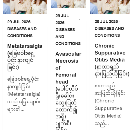
29 JUL
28 JUL 2026
29 JUL 2026
2026
DISEASES AND
DISEASES AND
DISEASES
CONDITIONS
CONDITIONS
AND
CONDITIONS
Chronic
Metatarsalgia
Suppurative
(ခြေဖဝါးရှေ့
Avascular
Otitis Media
ပိုင်း နာကျင်
Necrosis
(နာတာရှည်
ခြင်း)
of
နားပြည်ယိုခြင်း)
Femoral
ခြေဖဝါးရှေ့ပိုင်း
head
နာတာရှည်
နာကျင်ခြင်း
(ပေါင်ထိပ်
နားပြည်ယိုခြင်း
(Metatarsalgia)
ရိုးခေါင်း
(Chronic
သည် ခြေချောင်း
သွေးပြတ်
Suppurative
များ၏...
တောက်၍
Otitis Media)
အရိုး
ပျက်စီး
သည်...