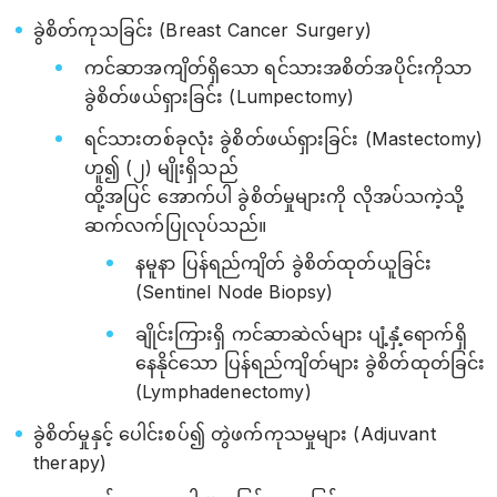
ခွဲစိတ်ကုသခြင်း (Breast Cancer Surgery)
ကင်ဆာအကျိတ်ရှိသော ရင်သားအစိတ်အပိုင်းကိုသာ
ခွဲစိတ်ဖယ်ရှားခြင်း (Lumpectomy)
ရင်သားတစ်ခုလုံး ခွဲစိတ်ဖယ်ရှားခြင်း (Mastectomy)
ဟူ၍ (၂) မျိုးရှိသည်
ထို့အပြင် အောက်ပါ ခွဲစိတ်မှုများကို လိုအပ်သကဲ့သို့
ဆက်လက်ပြုလုပ်သည်။
နမူနာ ပြန်ရည်ကျိတ် ခွဲစိတ်ထုတ်ယူခြင်း
(Sentinel Node Biopsy)
ချိုင်းကြားရှိ ကင်ဆာဆဲလ်များ ပျံ့နှံ့ရောက်ရှိ
နေနိုင်သော ပြန်ရည်ကျိတ်များ ခွဲစိတ်ထုတ်ခြင်း
(Lymphadenectomy)
ခွဲစိတ်မှုနှင့် ပေါင်းစပ်၍ တွဲဖက်ကုသမှုများ (Adjuvant
therapy)