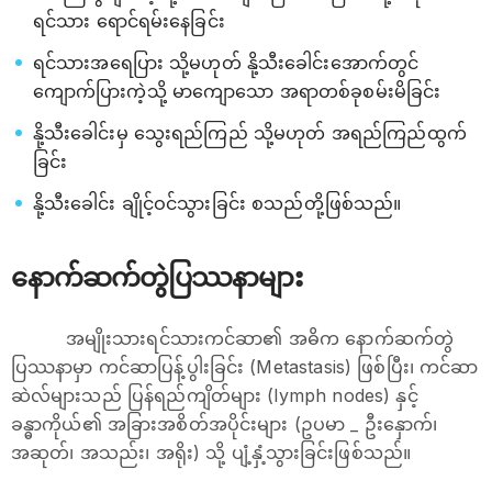
ရင်သား ရောင်ရမ်းနေခြင်း
ရင်သားအရေပြား သို့မဟုတ် နို့သီးခေါင်းအောက်တွင်
ကျောက်ပြားကဲ့သို့ မာကျောသော အရာတစ်ခုစမ်းမိခြင်း
နို့သီးခေါင်းမှ သွေးရည်ကြည် သို့မဟုတ် အရည်ကြည်ထွက်
ခြင်း
နို့သီးခေါင်း ချိုင့်ဝင်သွားခြင်း စသည်တို့ဖြစ်သည်။
နောက်ဆက်တွဲပြဿနာများ
အမျိုးသားရင်သားကင်ဆာ၏ အဓိက နောက်ဆက်တွဲ
ပြဿနာမှာ ကင်ဆာပြန့်ပွါးခြင်း (Metastasis) ဖြစ်ပြီး၊ ကင်ဆာ
ဆဲလ်များသည် ပြန်ရည်ကျိတ်များ (lymph nodes) နှင့်
ခန္ဓာကိုယ်၏ အခြားအစိတ်အပိုင်းများ (ဥပမာ _ ဦးနှောက်၊
အဆုတ်၊ အသည်း၊ အရိုး) သို့ ပျံ့နှံ့သွားခြင်းဖြစ်သည်။