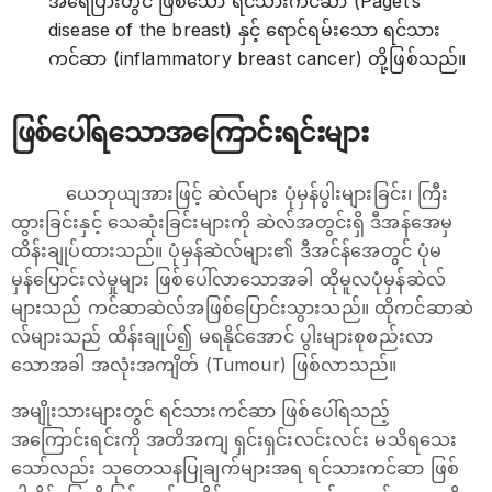
အရေပြားတွင် ဖြစ်သော ရင်သားကင်ဆာ (Paget’s
disease of the breast) နှင့် ရောင်ရမ်းသော ရင်သား
ကင်ဆာ (inflammatory breast cancer) တို့ဖြစ်သည်။
ဖြစ်ပေါ်ရသောအကြောင်းရင်းများ
ယေဘုယျအားဖြင့် ဆဲလ်များ ပုံမှန်ပွါးများခြင်း၊ ကြီး
ထွားခြင်းနှင့် သေဆုံးခြင်းများကို ဆဲလ်အတွင်းရှိ ဒီအန်အေမှ
ထိန်းချုပ်ထားသည်။ ပုံမှန်ဆဲလ်များ၏ ဒီအင်န်အေတွင် ပုံမ
မှန်ပြောင်းလဲမှုများ ဖြစ်ပေါ်လာသောအခါ ထိုမူလပုံမှန်ဆဲလ်
များသည် ကင်ဆာဆဲလ်အဖြစ်ပြောင်းသွားသည်။ ထိုကင်ဆာဆဲ
လ်များသည် ထိန်းချုပ်၍ မရနိုင်အောင် ပွါးများစုစည်းလာ
သောအခါ အလုံးအကျိတ် (Tumour) ဖြစ်လာသည်။
အမျိုးသားများတွင် ရင်သားကင်ဆာ ဖြစ်ပေါ်ရသည့်
အကြောင်းရင်းကို အတိအကျ ရှင်းရှင်းလင်းလင်း မသိရသေး
သော်လည်း သုတေသနပြုချက်များအရ ရင်သားကင်ဆာ ဖြစ်