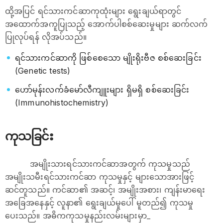
ထို့အပြင် ရင်သားကင်ဆာကုထုံးများ ရွေးချယ်ရာတွင်
အထောက်အကူပြုသည့် အောက်ပါစစ်ဆေးမှုများ ဆက်လက်
ပြုလုပ်ရန် လိုအပ်သည်။
ရင်သားကင်ဆာကို ဖြစ်စေသော မျိုးရိုးဗီဇ စစ်ဆေးခြင်း
(Genetic tests)
ဟော်မုန်းလက်ခံမော်လီကျူးများ ရှိမရှိ စစ်ဆေးခြင်း
(Immunohistochemistry)
ကုသခြင်း
အမျိုးသားရင်သားကင်ဆာအတွက် ကုသမှုသည်
အမျိုးသမီးရင်သားကင်ဆာ ကုသမှုနှင့် များသောအားဖြင့်
ဆင်တူသည်။ ကင်ဆာ၏ အဆင့်၊ အမျိုးအစား၊ ကျန်းမာရေး
အခြေအနေနှင့် လူနာ၏ ရွေးချယ်မှုပေါ် မူတည်၍ ကုသမှု
ပေးသည်။ အဓိကကုသမှုနည်းလမ်းများမှာ_