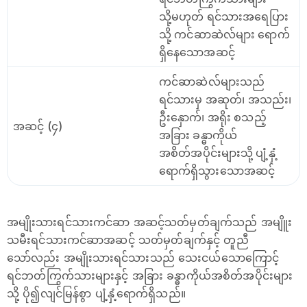
သို့မဟုတ် ရင်သားအရေပြား
သို့ ကင်ဆာဆဲလ်များ ရောက်
ရှိနေသောအဆင့်
ကင်ဆာဆဲလ်များသည်
ရင်သားမှ အဆုတ်၊ အသည်း၊
ဦးနှောက်၊ အရိုး စသည့်
အဆင့် (၄)
အခြား ခန္ဓာကိုယ်
အစိတ်အပိုင်းများသို့ ပျံ့နှံ့
ရောက်ရှိသွားသောအဆင့်
အမျိုးသားရင်သားကင်ဆာ အဆင့်သတ်မှတ်ချက်သည် အမျိူး
သမီးရင်သားကင်ဆာအဆင့် သတ်မှတ်ချက်နှင့် တူညီ
သော်လည်း အမျိုးသားရင်သားသည် သေးငယ်သောကြောင့်
ရင်ဘတ်ကြွက်သားများနှင့် အခြား ခန္ဓာကိုယ်အစိတ်အပိုင်းများ
သို့ ပို၍လျင်မြန်စွာ ပျံ့နှံ့ရောက်ရှိသည်။