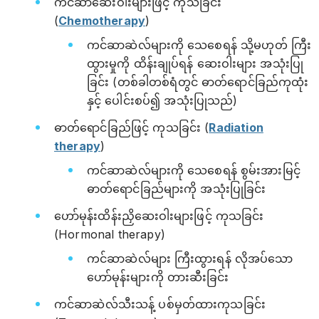
ကင်ဆာဆေးဝါးများဖြင့် ကုသခြင်း
(
Chemotherapy
)
ကင်ဆာဆဲလ်များကို သေစေရန် သို့မဟုတ် ကြီး
ထွားမှုကို ထိန်းချုပ်ရန် ဆေးဝါးများ အသုံးပြု
ခြင်း (တစ်ခါတစ်ရံတွင် ဓာတ်ရောင်ခြည်ကုထုံး
နှင့် ပေါင်းစပ်၍ အသုံးပြုသည်)
ဓာတ်ရောင်ခြည်ဖြင့် ကုသခြင်း (
Radiation
therapy
)
ကင်ဆာဆဲလ်များကို သေစေရန် စွမ်းအားမြင့်
ဓာတ်ရောင်ခြည်များကို အသုံးပြုခြင်း
ဟော်မုန်းထိန်းညှိဆေးဝါးများဖြင့် ကုသခြင်း
(Hormonal therapy)
ကင်ဆာဆဲလ်များ ကြီးထွားရန် လိုအပ်သော
ဟော်မုန်းများကို တားဆီးခြင်း
ကင်ဆာဆဲလ်သီးသန့် ပစ်မှတ်ထားကုသခြင်း