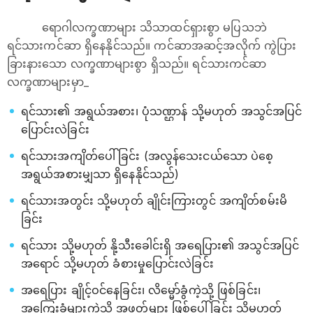
ရောဂါလက္ခဏာများ သိသာထင်ရှားစွာ မပြသဘဲ
ရင်သားကင်ဆာ ရှိနေနိုင်သည်။ ကင်ဆာအဆင့်အလိုက် ကွဲပြား
ခြားနားသော လက္ခဏာများစွာ ရှိသည်။ ရင်သားကင်ဆာ
လက္ခဏာများမှာ_
ရင်သား၏ အရွယ်အစား၊ ပုံသဏ္ဌာန် သို့မဟုတ် အသွင်အပြင်
ပြောင်းလဲခြင်း
ရင်သားအကျိတ်ပေါ်ခြင်း (အလွန်သေးငယ်သော ပဲစေ့
အရွယ်အစားမျှသာ ရှိနေနိုင်သည်)
ရင်သားအတွင်း သို့မဟုတ် ချိုင်းကြားတွင် အကျိတ်စမ်းမိ
ခြင်း
ရင်သား သို့မဟုတ် နို့သီးခေါင်းရှိ အရေပြား၏ အသွင်အပြင်
အရောင် သို့မဟုတ် ခံစားမှုပြောင်းလဲခြင်း
အရေပြား ချိုင့်ဝင်နေခြင်း၊ လိမ္မော်ခွံကဲ့သို့ ဖြစ်ခြင်း၊
အကြေးခွံများကဲ့သို့ အဖတ်များ ဖြစ်ပေါ်ခြင်း သို့မဟုတ်