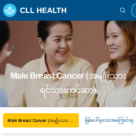
Male Breast Cancer (အမျိုးသား
ရင်သားကင်ဆာ)
ဖြစ်ပေါ်ရသောအကြောင်းရင်
Male Breast Cancer (အမျိုးသား ရင်သားကင်ဆာ)