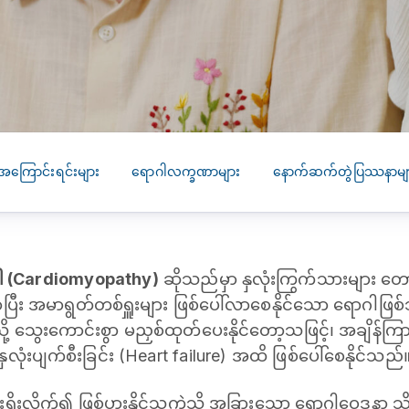
SEARCH
screening
PRESS RELEASE
16 JAN 2026
CLL HEALTH
Strengthens
Presence in Upp
Myanmar Throu
အကြောင်းရင်းများ
ရောဂါလက္ခဏာများ
နောက်ဆက်တွဲပြဿနာမျ
Acquisition of In
Phyu Laboratory
Clinic
ဂါ (Cardiomyopathy)
ဆိုသည်မှာ နှလုံးကြွက်သားများ တော
Yangon, Myanmar, 
January 2026 — CL
ြီး အမာရွတ်တစ်ရှူးများ ဖြစ်ပေါ်လာစေနိုင်သော ရောဂါဖြစ်သ
HEALTH is pleased t
ို့ သွေးကောင်းစွာ မညှစ်ထုတ်ပေးနိုင်တော့သဖြင့်၊ အချိန်ကြ
announce the...
ုံးပျက်စီးခြင်း (Heart failure) အထိ ဖြစ်ပေါ်စေနိုင်သည်
ုးလိုက်၍ ဖြစ်ပွားနိုင်သကဲ့သို့ အခြားသော ရောဂါဝေဒနာ သိ