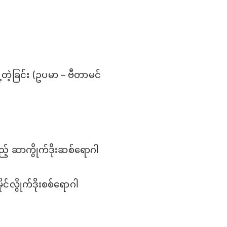
့တဲ့ခြင်း (ဥပမာ – ဗီတာမင်
သည့် ဆာကွိုက်ဒိုးဆစ်ရောဂါ
င်လွိုက်ဒိုးစစ်ရောဂါ