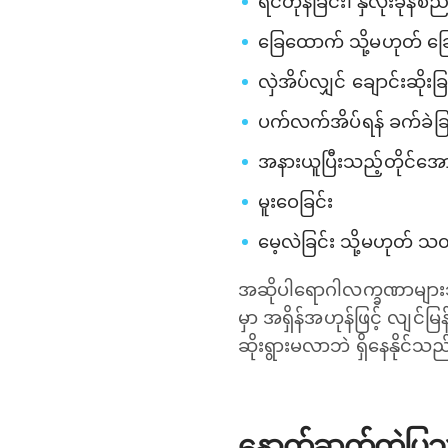
ရင်တုန်ခြင်း၊ နှလုံးခုန်စည
ခြေထောက် သို့မဟုတ် ခြ
လှဲအိပ်လျှင် ချောင်းဆိုးခြ
ပက်လက်အိပ်ရန် ခက်ခဲခြ
အနားယူပြီးသည့်တိုင်အောင
မူးဝေခြင်း
မေ့လဲခြင်း သို့မဟုတ် သ
အဆိုပါရောဂါလက္ခဏာများသ
မှာ အရှိန်အဟုန်ဖြင့် လျင်
ဆိုးရွားမလာဘဲ ရှိနေနိုင်သည
နောက်ဆက်တွဲပြ