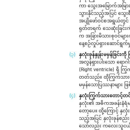
ကာ သွေးအမြောက်အမြား မသိ
သွားနိုင်သည့်အပြင် သွေးစ
အပျိုဖော်ဝင်စအရွယ်တွ
ရုတ်တရက် သေဆုံးခြင်းကို
က အခြားမိသားစုဝင်များကိ
နေ့စဉ်လှုပ်ရှားဆောင်ရွက်မ
နှလုံးခုန်နှုန်းမမှန်ခြ
အလွန်ရှားပါးသော ရောဂါအ
(Right ventricle) ရှိ 
တတ်သည်။ ထိုကြွက်သားမျာ
မမှန်သောပြဿနာများ ဖြစ
နှလုံးကြွက်သားတောင့်တ
နှလုံး၏ အဓိကအခန်းနံရံမျ
တော့ပေ။ ထို့ကြောင့် နှလုံ
သည့်အပြင် နှလုံးခုန်စည်
သော်လည်း ကလေးသူငယ်မျာ