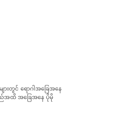
ူများတွင် ရောဂါအခြေအနေ
ာသည်အထိ အခြေအနေ ပိုမို