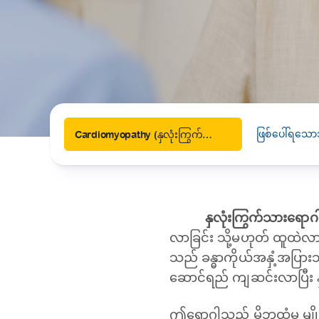
News
Drugs and Supplements
Rehabilitation
Health 
Laboratories
Accurate and reliable diagnostic testing services
Healthy Lifestyles
Medical travel offices
One-stop medical referral services
ဖြစ်ပေါ်ရသော
Cardiomyopathy (နှလုံးကြွက်သားရောဂါ)
နှလုံးကြွက်သားရော
လာခြင်း သို့မဟုတ် ထူထဲလာပ
သည် ခန္ဓာကိုယ်အနှံ့အပြားသ
ဆောင်ရည် ကျဆင်းလာပြီး နှလ
ဤရောဂါသည် မိဘထံမှ မျိုးရိ