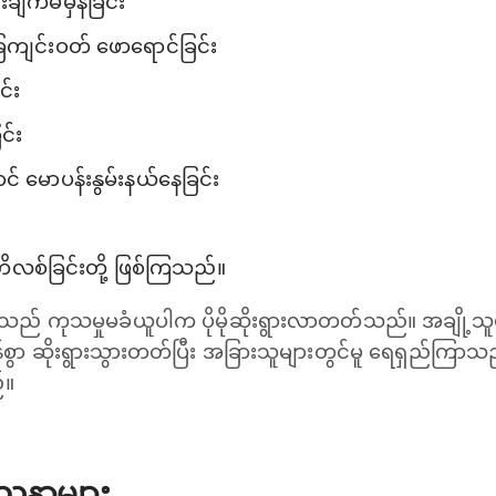
်းချက်မမှန်ခြင်း
ေကျင်းဝတ် ဖောရောင်ခြင်း
င်း
င်း
် မောပန်းနွမ်းနယ်နေခြင်း
တိလစ်ခြင်းတို့ ဖြစ်ကြသည်။
ည် ကုသမှုမခံယူပါက ပိုမိုဆိုးရွားလာတတ်သည်။ အချို့သ
မြန်စွာ ဆိုးရွားသွားတတ်ပြီး အခြားသူများတွင်မူ ရေရှည်ကြ
်။
ဿနာများ