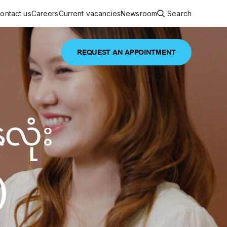
ontact us
Careers
Current vacancies
Newsroom
Search
REQUEST AN APPOINTMENT
ouncements
 services
Featured article
လုံး
 comprehensive interdisciplinary
stage of life
are
inic
)
and continuing health care from prenatal
es, coordinating with specialists as
e Facility Inaugurated in Yangon for
amilies