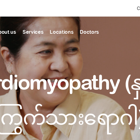
C
bout us
Services
Locations
Doctors
Find Health articles by first letter
News & Ann
Our clinics
Our featured
diomyopathy (နှ
ealthcare
A
B
C
D
E
F
G
H
I
J
K
well-being
well-being
Dedicated to providing
Trusted care for every 
L
M
N
O
P
Q
R
S
T
U
V
healthcare services
W
X
Y
Z
#
Primary c
pmental screening
Shin Saw Pu Cl
ကြွက်သားရောဂါ
Comprehensive 
Or search by keyword
tics
to elderly stag
A Top-Tier Primary Car
needed
Local and Expatriate F
ALL ARTICLES
y care