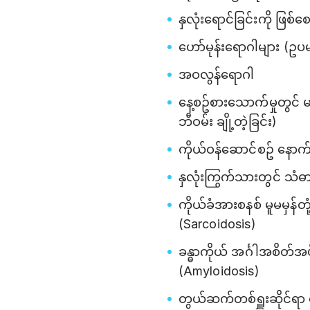
နှလုံးရောင်ခြင်းကို ဖြစ်စ
ဟော်မုန်းရောဂါများ (ဥပမာ
အဝလွန်ရောဂါ
နေ့စဥ်စားသောက်မှုတွင် မ
ဘီဝမ်း ချို့တဲ့ခြင်း)
ကိုယ်ဝန်ဆောင်စဥ် နောက
နှလုံးကြွက်သားတွင် သံ
ကိုယ်ခံအားစနစ် မူမမှန်တ
(Sarcoidosis)
ခန္ဓာကိုယ် အင်္ဂါအစိတ်အပ
(Amyloidosis)
တွယ်ဆက်တစ်ရှူးဆိုင်ရာ 