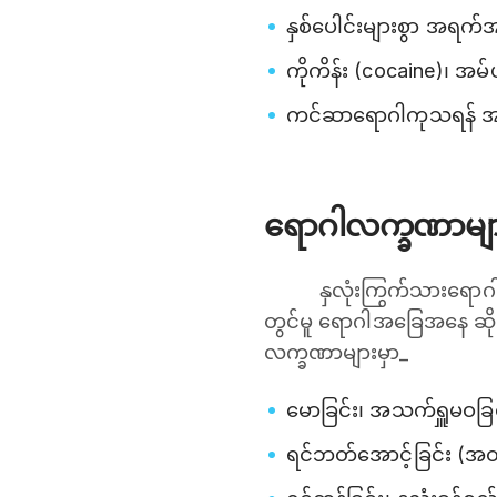
နှစ်ပေါင်းများစွာ အရက်
ကိုကိန်း (cocaine)၊ အမ်
ကင်ဆာရောဂါကုသရန် အသု
ရောဂါလက္ခဏာမျ
နှလုံးကြွက်သားရောဂ
တွင်မူ ရောဂါအခြေအနေ ဆိ
လက္ခဏာများမှာ_
မောခြင်း၊ အသက်ရှူမဝခြင
ရင်ဘတ်အောင့်ခြင်း (အထူး