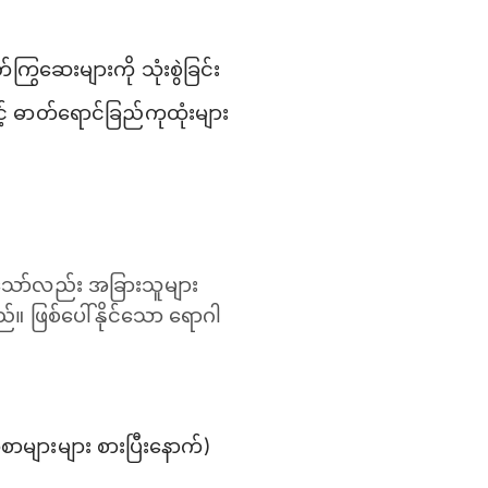
ြွဆေးများကို သုံးစွဲခြင်း
ဓာတ်ရောင်ခြည်ကုထုံးများ
င်သော်လည်း အခြားသူများ
ဖြစ်ပေါ်နိုင်သော ရောဂါ
စာများများ စားပြီးနောက်)