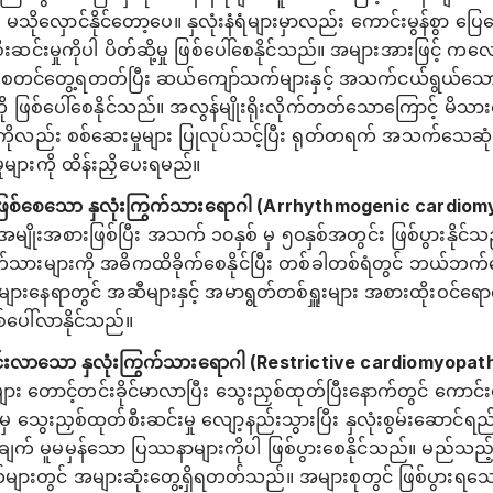
ုလှောင်နိုင်တော့ပေ။ နှလုံးနံရံများမှာလည်း ကောင်းမွန်စွာ ပြေလ
ီးဆင်းမှုကိုပါ ပိတ်ဆို့မှု ဖြစ်ပေါ်စေနိုင်သည်။ အများအားဖြင့် ကလေ
င် စတင်တွေ့ရတတ်ပြီး ဆယ်ကျော်သက်များနှင့် အသက်ငယ်ရွယ်သ
 ဖြစ်ပေါ်စေနိုင်သည်။ အလွန်မျိုးရိုးလိုက်တတ်သောကြောင့် မိသား
ုလည်း စစ်ဆေးမှုများ ပြုလုပ်သင့်ပြီး ရုတ်တရက် အသက်သေဆုံးနိုင်
ှုများကို ထိန်းညှိပေးရမည်။
င်းကို ဖြစ်စေသော နှလုံးကြွက်သားရောဂါ (Arrhythmogenic cardi
မျိုးအစားဖြစ်ပြီး အသက် ၁၀နှစ် မှ ၅၀နှစ်အတွင်း ဖြစ်ပွားနိုင
ကြွက်သားများကို အဓိကထိခိုက်စေနိုင်ပြီး တစ်ခါတစ်ရံတွင် ဘယ်ဘ
းနေရာတွင် အဆီများနှင့် အမာရွတ်တစ်ရှူးများ အစားထိုးဝင်ရော
်ပေါ်လာနိုင်သည်။
င်းလာသော နှလုံးကြွက်သားရောဂါ (Restrictive cardiomyopat
ား တောင့်တင်းခိုင်မာလာပြီး သွေးညှစ်ထုတ်ပြီးနောက်တွင် ကောင်းစ
းမှ သွေးညှစ်ထုတ်စီးဆင်းမှု လျော့နည်းသွားပြီး နှလုံးစွမ်းဆောင်ရည် 
းချက် မူမမှန်သော ပြဿနာများကိုပါ ဖြစ်ပွားစေနိုင်သည်။ မည်သည့
းတွင် အများဆုံးတွေ့ရှိရတတ်သည်။ အများစုတွင် ဖြစ်ပွားရသေ