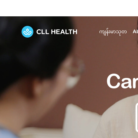
ကျန်းမာသုတ
A
Explore Services
Our Facilities
View all health articles
About us
Car
Discover our commitment to transforming h
Comprehensive care for your health and 
Comprehensive care for your health and 
Emergencies
Our history
Diseases and Conditions
Primary care
Our polyclinics
Develo
Quality primary and specialty care near you
Symptoms
Careers
Immunisation
Diagnos
Our clinics
Tests and Procedures
Digestive care
Fertilit
Diagnostics and treatment in one place