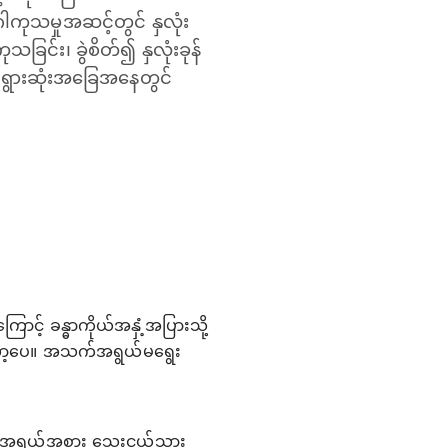
ကုသမှုအဆင့်တွင် နှလုံး
ြင်း၊ ခွဲစိတ်၍ နှလုံးခုန်
ဆိုးရွားဆုံးအခြေအနေတွင်
ာင့် ခန္ဓာကိုယ်အနှံ့အပြားသို့
င်တော့ပေ။ အသက်အရွယ်မရွေး
ား၏ အရွယ်အစား သေးငယ်သွား