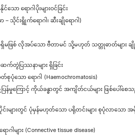
ေနိုင်သော ရောဂါပိုးများဝင်ခြင်း
 – သိုင်းရွိုက်ရောဂါ၊ ဆီးချိုရောဂါ)
ရှိမဖြစ် လိုအပ်သော ဗီတာမင် သို့မဟုတ် သတ္တုဓာတ်များ ချို
်ဆက်တွဲပြဿနာများ ရှိခြင်း
ဓာတ်စုပုံသော ရောဂါ (Haemochromatosis)
ုံ့ပြန်မှုကြောင့် ကိုယ်ခန္ဓာတွင် အကျိတ်ငယ်များ ဖြစ်ပေါ်စေ
ိုင်းများတွင် ပုံမှန်မဟုတ်သော ပရိုတင်းများ စုပုံလာသော အမို
ရောဂါများ (Connective tissue disease)