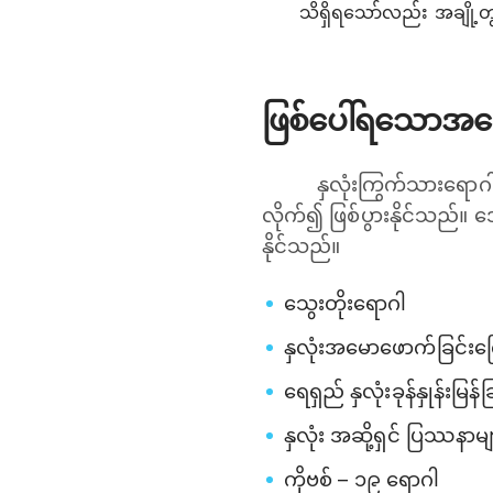
သိရှိရသော်လည်း အချို့တွ
ဖြစ်ပေါ်ရသောအကြ
နှလုံးကြွက်သားရောဂါအ
လိုက်၍ ဖြစ်ပွားနိုင်သည်။
နိုင်သည်။
သွေးတိုးရောဂါ
နှလုံးအမောဖောက်ခြင်းကြော
ရေရှည် နှလုံးခုန်နှုန်းမြန်ခ
နှလုံး အဆို့ရှင် ပြဿနာမျ
ကိုဗစ် – ၁၉ ရောဂါ