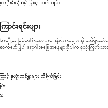
င် မျိုးရိုးလိုက်၍ ဖြစ်ပွားတတ်သည်။
ောင်းရင်းများ
ချို့မှာ ဖြစ်ပေါ်ရသော အကြောင်းရင်းများကို မသိရှိသော်လည်
 အောက်ဖော်ပြပါ ရောဂါအခြေအနေများရှိပါက နှလုံးကြွက်သား
င့် နှလုံးတစ်ရှူးများ ထိခိုက်ခြင်း
ြင်း
ား