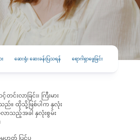
PRESS RELEASE
29 AUG 2024
DISEASES AND CONDITIONS
CLL HEALTH unveils
22 APR 2026
Shin Saw Pu Clinic in
Melioidosis (မယ်လီယွိုက်ဒိုး
Yangon, advancing
er
ဆစ် ပြင်းထန်ကူးစက်ရောဂါ)
primary care
gh
ား
‌ဆေးရုံ၊ ဆေးခန်းပြသရန်
ရောဂါရှာဖွေခြင်း
ကုသခြင်း
services
ဘက်တီးရီးယားပိုးကြောင့်ဖြစ်သော မယ်
gyin
လီယွိုက်ဒိုးဆစ် ပြင်းထန်
 and
Yangon, Myanmar, 29
ကူးစက်ရောဂါ...
August 2024 — CLL
HEALTH is delighted to
င့်တင်းလာခြင်း၊ ကြီးမား
8
announce the...
L
ည်။ ထိုသို့ဖြစ်ပါက နှလုံး
o
ာလာသည့်အခါ နှလုံးစွမ်း
။
ု့မဟုတ် ပြင်ပ