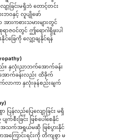
ျော့ခြင်းမရှိဘဲ တောင့်တင်း
းဘဝနှင့် လူပျိုဖော်
ော အားကစားသမားများတွင်
စုရာဇဝင်တွင် ဤရောဂါရှိဖူးပါ
ခြေကို လျှော့ချနိုင်ရန်
omyopathy)
်သည်။ နှလုံးညာဘက်အောက်ခန်း
က်အောက်ခန်းလည်း ထိခိုက်
က်လာကာ နှလုံးခုန်စည်းချက်
hy)
ွာ ပြန်လည်ပြေလျော့ခြင်း မရှိ
ပျက်စီးခြင်း ဖြစ်ပေါ်စေနိုင်
်အသက်အရွယ်မဆို ဖြစ်ပွားနိုင်
ာအကြောင်းရင်းကို တိကျစွာ မ