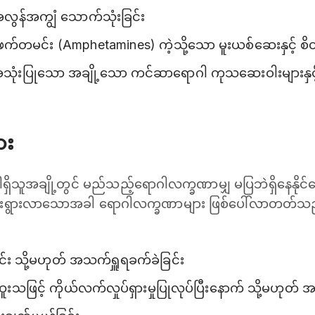
အလွန်အကျွံ သောက်သုံးခြင်း
ဖက်တမင်း (Amphetamines) ကဲ့သို့သော မူးယစ်ဆေးနှင့် စိတ်က
ံးပြုသော အချို့သော ကင်ဆာရောဂါ ကုသဆေးဝါးများနှင့် 
ား
ါရှိသူအချို့တွင် မည်သည့်ရောဂါလက္ခဏာမျှ မပြဘဲရှိနေနို
ုးရွားလာသောအခါ ရောဂါလက္ခဏာများ ဖြစ်ပေါ်လာတတ်သည်။ 
်း သို့မဟုတ် အသက်ရှူရခက်ခဲခြင်း
သဖြင့် ကိုယ်လက်လှုပ်ရှားမှုပြုလုပ်ပြီးနောက် သို့မဟုတ် အ