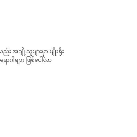
း အချို့သူများမှာ မျိုးရိုး
ရောဂါများ ဖြစ်ပေါ်လာ