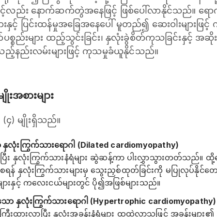
့်လည်း နောက်ဆက်တွဲအနေဖြင့် ဖြစ်ပေါ်လာနိုင်သည်။ ရောဂါ
ှင့် ပြင်းထန်မှုအခြေအနေပေါ် မူတည်၍ ဆေးဝါးများဖြင့် ကုသခ
်ပစ္စည်းများ ထည့်သွင်းခြင်း၊ နှလုံးခွဲစိတ်ကုသခြင်းနှင့် အ
ည့်နည်းလမ်းများဖြင့် ကုသမှုခံယူနိုင်သည်။
ျိုးအစားများ
၄) မျိုးရှိသည်။
နှလုံးကြွက်သားရောဂါ (Dilated cardiomyopathy)
ီး နှလုံးကြွက်သားနံရံများ ဆွဲဆန့်ကာ ပါးလွှာသွားတတ်သည်။ ထို့ကြေ
ေရန် နှလုံးကြွက်သားများမှ သွေးညှစ်ထုတ်ခြင်းကို မပြုလုပ်နို
သားများနှင့် ကလေးငယ်များတွင် ပို၍အဖြစ်များသည်။
လာသော နှလုံးကြွက်သားရောဂါ (Hypertrophic cardiomyopathy)
 ကြီးထွားလာပြီး နှလုံးအခန်းနံရံများ ထူထဲလာသဖြင့် အခန်းမျ