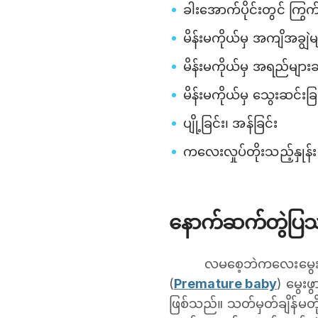
ခါးအောက်ပိုင်းတွင် ကြွ
မိန်းမကိုယ်မှ အကျိအချွဲ
မိန်းမကိုယ်မှ အရည်များဆင
မိန်းမကိုယ်မှ သွေးဆင်းခြ
ပျို့ခြင်း၊ အန်ခြင်း
ကလေးလှုပ်တိုးသည့်နှုန်း
နောက်ဆက်တွဲပြ
လမစေ့ဘဲကလေးမွေးဖ
(
Premature baby
) မွေး
ဖြစ်သည်။ သတ်မှတ်ချိန်မတိုင