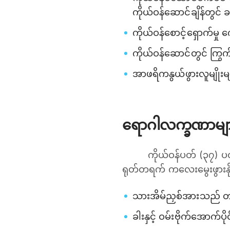
ကိုယ်ဝန်ဆောင်ချိန်တွင် ခ
ကိုယ်ဝန်စောင့်ရှောက်မှု 
ကိုယ်ဝန်ဆောင်တွင် ကြွက
အာဖရိကနွယ်ဖွားလူမျိုးမျ
ရောဂါလက္ခဏာမျ
ကိုယ်ဝန်ပတ် (၃၇)
ရုတ်တရက် ကလေးမွေးဖွားနို
သားအိမ်ညှစ်အားသည် တစ်
ခါးနှင့် ဝမ်းဗိုက်အောက်ပ