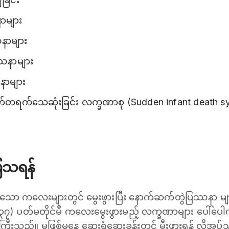
ာများ
နာများ
ပြဿနာများ
နာများ
က်သေဆုံးခြင်း လက္ခဏာစု (Sudden infant death syn
ပြသရန်
ော ကလေးများတွင် မွေးဖွားပြီး နောက်ဆက်တွဲပြဿနာ များစွ
(၃၇) ပတ်မတိုင်မီ ကလေးမွေးဖွားမည့် လက္ခဏာများ ပေါ်ပ
ရေးကြီးသည်။ မဖြစ်မနေ ဆေးရုံဆေးခန်းတွင် မီးဖွားရန် လ