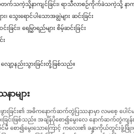
က်တက်သကဲ့သို့နာကျင်ခြင်း၊ ရာသီလာစဉ်ကိုက်ခဲသကဲ့သို့ နာကျ
များ၊ သွေးရောင်ပါသောအချွဲများ ဆင်းခြင်း
်းခြင်း၊ ရေမြွှာရည်များ စိမ့်ဆင်းခြင်း
င်း
 လျော့နည်းသွားခြင်းတို့ဖြစ်သည်။
ဿနာများ
ွားခြင်း၏ အဓိကနောက်ဆက်တွဲပြဿနာမှာ လမစေ့ ပေါင
ဖွားခြင်းဖြစ်သည်။ အချိန်ပိုစော၍မွေးလေ နောက်ဆက်တွဲကျ
်မီ စော၍မွေးသောကြောင့် ကလေး၏ ခန္ဓာကိုယ်တွင်းဖွံ့ဖြိုးမှ