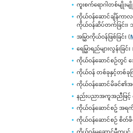
ကူးစက်ရောဂါတစ်မျိုးမျိုးရ
ကိုယ်ဝန်ဆောင်ချိန်ကာလတွ
ကိုယ်ဝန်ဆိပ်တက်ခြင်း၊ သ
အမြွှာကိုယ်ဝန်ဖြစ်ခြင်း (
ရေမြွှာရည်များလွန်းခြင်း 
ကိုယ်ဝန်ဆောင်စဉ်တွင် သ
ကိုယ်ဝန် တစ်ခုနှင့်တစ
ကိုယ်ဝန်ဆောင်မိခင်၏အသ
နည်းပညာအကူအညီဖြင့် ကိ
ကိုယ်ဝန်ဆောင်စဥ် အရက်သ
ကိုယ်ဝန်ဆောင်စဉ် စိတ်ဖိစီ
ကိုယ်ဝန်မဆောင်မီကပင် ခ