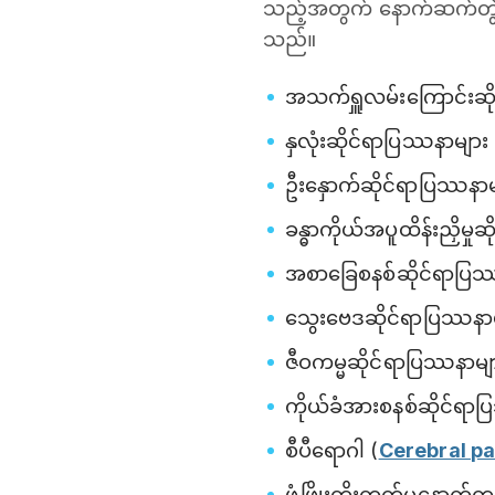
သည့်အတွက် နောက်ဆက်တွဲပ
သည်။
အသက်ရှူလမ်းကြောင်းဆိ
နှလုံးဆိုင်ရာပြဿနာများ
ဦးနှောက်ဆိုင်ရာပြဿနာမ
ခန္ဓာကိုယ်အပူထိန်းညှိမှ
အစာခြေစနစ်ဆိုင်ရာပြ
သွေးဗေဒဆိုင်ရာပြဿနာ
ဇီဝကမ္မဆိုင်ရာပြဿနာမျ
ကိုယ်ခံအားစနစ်ဆိုင်ရာ
စီပီရောဂါ (
Cerebral pa
ဖွံ့ဖြိုးတိုးတက်မှုနောက်က