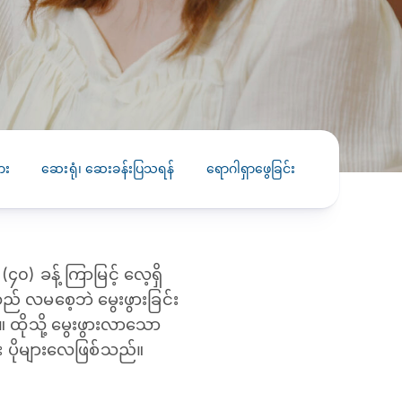
PRESS RELEASE
29 AUG 2024
DISEASES AND CONDITIONS
CLL HEALTH unveils
22 APR 2026
Shin Saw Pu Clinic in
Melioidosis (မယ်လီယွိုက်ဒိုး
Yangon, advancing
er
ဆစ် ပြင်းထန်ကူးစက်ရောဂါ)
primary care
gh
ား
ဆေးရုံ၊ ဆေးခန်းပြသရန်
ရောဂါရှာဖွေခြင်း
ကုသခြင်း
services
ဘက်တီးရီးယားပိုးကြောင့်ဖြစ်သော မယ်
gyin
လီယွိုက်ဒိုးဆစ် ပြင်းထန်
 and
Yangon, Myanmar, 29
ကူးစက်ရောဂါ...
August 2024 — CLL
HEALTH is delighted to
) ခန့် ကြာမြင့် လေ့ရှိ
8
announce the...
L
် လမစေ့ဘဲ မွေးဖွားခြင်း
o
 ထိုသို့ မွေးဖွားလာသော
 ပိုများလေဖြစ်သည်။