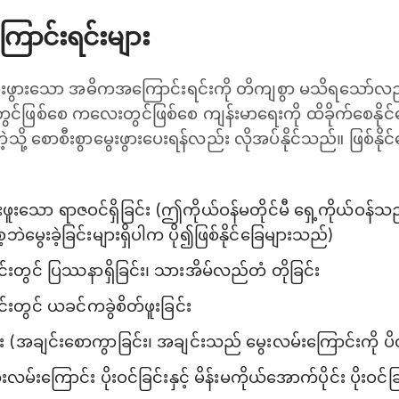
ောင်းရင်းများ
ဖွားသော အဓိကအကြောင်းရင်းကို တိကျစွာ မသိရသော်လည်း
င်တွင်ဖြစ်စေ ကလေးတွင်ဖြစ်စေ ကျန်းမာရေးကို ထိခိုက်စေနိုင
့သို့ စောစီးစွာမွေးဖွားပေးရန်လည်း လိုအပ်နိုင်သည်။ ဖြစ်နိ
းသော ရာဇဝင်ရှိခြင်း (ဤကိုယ်ဝန်မတိုင်မီ ရှေ့ကိုယ်ဝန်သည်
မွေးခဲ့ခြင်းများရှိပါက ပို၍ဖြစ်နိုင်ခြေများသည်)
င်းတွင် ပြဿနာရှိခြင်း၊ သားအိမ်လည်တံ တိုခြင်း
င်းတွင် ယခင်ကခွဲစိတ်ဖူးခြင်း
း (အချင်းစောကွာခြင်း၊ အချင်းသည် မွေးလမ်းကြောင်းကို ပိ
ီးလမ်းကြောင်း ပိုးဝင်ခြင်းနှင့် မိန်းမကိုယ်အောက်ပိုင်း ပိုးဝင်ခ