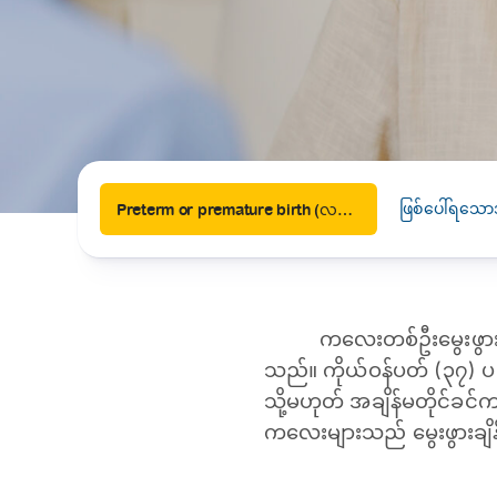
News
Drugs and Supplements
Rehabilitation
Health 
Laboratories
Accurate and reliable diagnostic testing services
Healthy Lifestyles
Medical travel offices
One-stop medical referral services
ဖြစ်ပေါ်ရသော
Preterm or premature birth (လမစေ့ဘဲ ကလေးမွေးဖွားခြင်း)
ကလေးတစ်ဦးမွေးဖွားရ
သည်။ ကိုယ်ဝန်ပတ် (၃၇) ပတ
သို့မဟုတ် အချိန်မတိုင်ခင်
ကလေးများသည် မွေးဖွားချိ