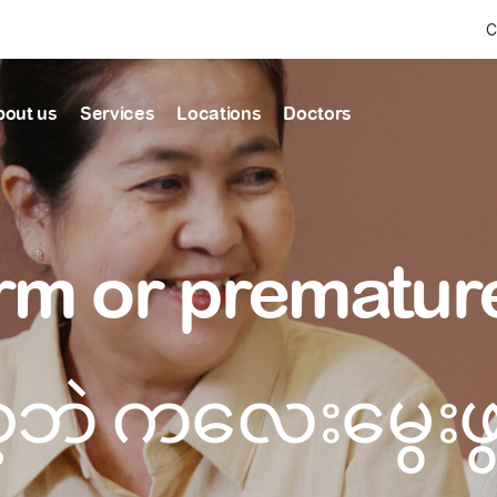
C
bout us
Services
Locations
Doctors
Find Health articles by first letter
News & Ann
Our clinics
Our featured
rm or premature
ealthcare
A
B
C
D
E
F
G
H
I
J
K
well-being
well-being
Dedicated to providing
Trusted care for every 
L
M
N
O
P
Q
R
S
T
U
V
healthcare services
W
X
Y
Z
#
Primary c
pmental screening
Shin Saw Pu Cl
ဘဲ ကလေးမွေးဖွာ
Comprehensive 
Or search by keyword
tics
to elderly stag
A Top-Tier Primary Car
needed
Local and Expatriate F
ALL ARTICLES
y care