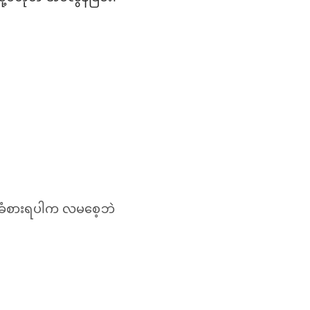
၍ခံစားရပါက လမစေ့ဘဲ