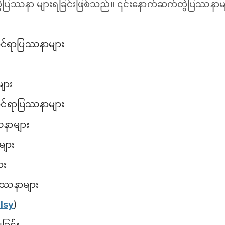
ြဿနာ များရခြင်းဖြစ်သည်။ ၎င်းနောက်ဆက်တွဲပြဿနာများ
ုင်ရာပြဿနာများ
ျား
ုဆိုင်ရာပြဿနာများ
ဿနာများ
များ
ား
ပြဿနာများ
lsy
)
ျခြင်း