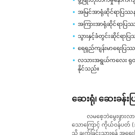
အမြင်အာရုံဆိုင်ရာပြဿန
အကြားအာရုံဆိုင်ရာပြဿ
သွားနှင့်ခံတွင်းဆိုင်ရာ
ရေရှည်ကျန်းမာရေးပြဿ
လသားအရွယ်ကလေး ရုတ်တရ
နိုင်သည်။
ဆေးရုံ၊ ဆေးခန်း
လမစေ့ဘဲမွေးဖွားလာသ
သောကြောင့် ကိုယ်ဝန်ပတ် 
သို့ ချက်ခြင်းသွားရန် အ