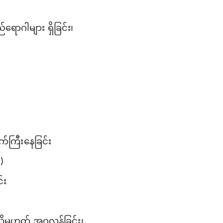
ရောဂါများ ရှိခြင်း၊
်ကြီးနေခြင်း
)
်း
ို့မဟုတ် အဝလွန်ခြင်း၊