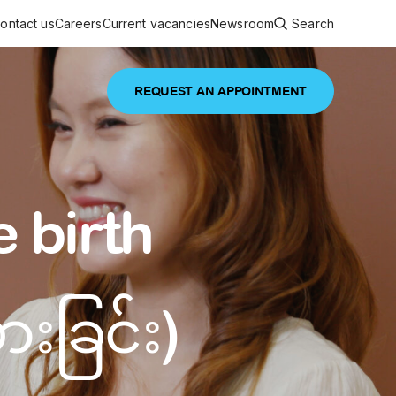
ontact us
Careers
Current vacancies
Newsroom
Search
REQUEST AN APPOINTMENT
ouncements
 services
Featured article
 birth
 comprehensive interdisciplinary
stage of life
are
inic
းခြင်း)
and continuing health care from prenatal
es, coordinating with specialists as
e Facility Inaugurated in Yangon for
amilies