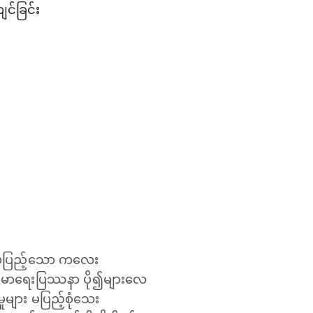
င်ခြင်း
်မပြည့်သော ကလေး
န်းမာ‌ရေးပြဿနာ ပို၍များလေ
ုများ မပြည့်စုံသေး