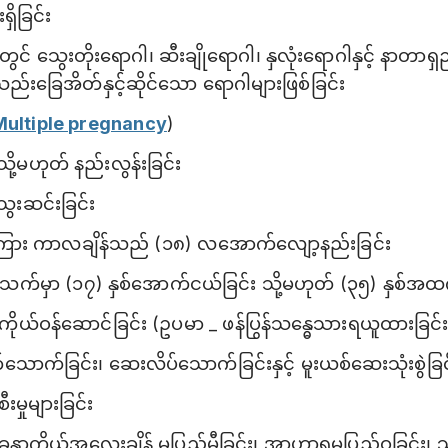
ှိခြင်း
င် သွေးတိုးရောဂါ၊ ဆီးချိုရောဂါ၊ နှလုံးရောဂါနှင့် နာတာရှည်
ည်းခြေအိတ်နှင့်ဆိုင်သော ရောဂါများဖြစ်ခြင်း
Multiple pregnancy
)
သို့မဟုတ် နည်းလွန်းခြင်း
ွေးဆင်းခြင်း
်ခုကြား ကာလချိန်သည် (၁၈) လ‌အောက်လျော့နည်းခြင်း
က်မှာ (၁၇) နှစ်အောက်ငယ်ခြင်း သို့မဟုတ် (၃၅) နှစ်အထက
ုယ်ဝန်ဆောင်ခြင်း (ဥပမာ _ ဖန်ပြွန်သန္ဓေသားရယူထားခြင်း
ောက်ခြင်း၊ ဆေးလိပ်သောက်ခြင်းနှင့် မူးယစ်ဆေးသုံးစွဲခြင
းမှုများခြင်း
န္ဓာကိုယ်အလေးချိန် မပြည့်မီခြင်း၊ အာဟာရမပြည့်ဝခြင်း၊ သ