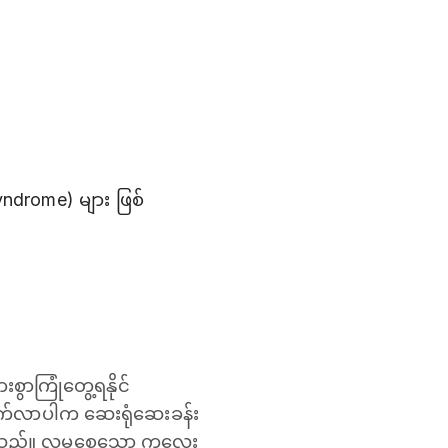
drome) များ ဖြစ်
ာကြုံတွေ့ရနိုင်
ေါက်လာပါက ဆေးရုံဆေးခန်း
ိုအပ်သည်။ လမစေ့သော ကလေး