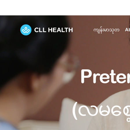
ကျန်းမာသုတ
A
Explore Services
Our Facilities
View all health articles
About us
Prete
Discover our commitment to transforming h
Comprehensive care for your health and 
Comprehensive care for your health and 
Emergencies
Our history
Diseases and Conditions
Primary care
Our polyclinics
Develo
(လမစေ့
Quality primary and specialty care near you
Symptoms
Careers
Immunisation
Diagnos
Our clinics
Tests and Procedures
Digestive care
Fertilit
Diagnostics and treatment in one place