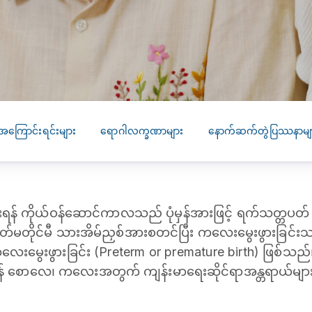
SEARCH
screening
PRESS RELEASE
16 JAN 2026
CLL HEALTH
Strengthens
Presence in Upp
Myanmar Throu
အကြောင်းရင်းများ
ရောဂါလက္ခဏာများ
နောက်ဆက်တွဲပြဿနာမျ
Acquisition of In
Phyu Laboratory
Clinic
န် ကိုယ်ဝန်ဆောင်ကာလသည် ပုံမှန်အားဖြင့် ရက်သတ္တပတ် (၄၀
Yangon, Myanmar, 
January 2026 — CL
်မတိုင်မီ သားအိမ်ညှစ်အားစတင်ပြီး ကလေးမွေးဖွားခြင်းသည
HEALTH is pleased t
ကလေးမွေးဖွားခြင်း (Preterm or premature birth) ဖြစ်သည်။
announce the...
န် စောလေ၊ ကလေးအတွက် ကျန်းမာရေးဆိုင်ရာအန္တရာယ်များ