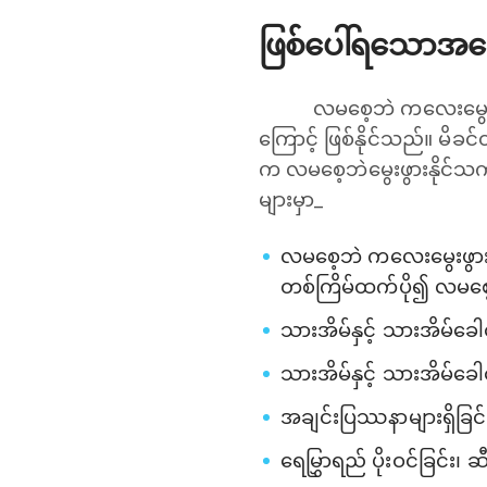
ဖြစ်ပေါ်ရသောအကြ
လမစေ့ဘဲ ကလေးမွေး
ကြောင့် ဖြစ်နိုင်သည်။ မိခ
က လမစေ့ဘဲမွေးဖွားနိုင်သကဲ
များမှာ_
လမစေ့ဘဲ ကလေးမွေးဖွားဖူ
တစ်ကြိမ်ထက်ပို၍ လမစေ့ဘဲ
သားအိမ်နှင့် သားအိမ်ခေါ
သားအိမ်နှင့် သားအိမ်ခေါ
အချင်းပြဿနာများရှိခြင်
ရေမြွှာရည် ပိုးဝင်ခြင်း၊ ဆ