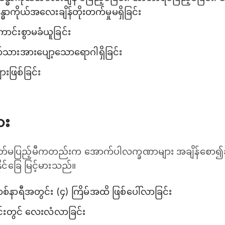
န္ဓာကိုယ်အလေးချိန်တိုးတက်မှုမရှိခြင်း
ကောင်းစွာမခံယူခြင်း
်သားအားပျော့သော‌ရောဂါရှိခြင်း
ားဖြစ်ခြင်း
ား
 ပတ်မပြည့်မီကတည်းက အောက်ပါလက္ခဏာများ အချိန်စော
င်ခြေ မြင့်မားသည်။
နာရီအတွင်း (၄) ကြိမ်အထိ ဖြစ်ပေါ်လာခြင်း
ိုင်းတွင် လေးလံလာခြင်း