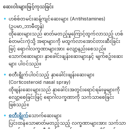
ဆေးဝါးများဖြင့်ကုသခြင်း
ဟစ်စ်တမင်းဆန့်ကျင်ဆေးများ (Antihistamines)
(ဥပမာ_ဘာမီတွန်)
ထို​ဆေးများသည် ဓာတ်မတည့်မှု​ကြောင့်ထွက်လာသည့် ဟစ်
စ်တမင်းကဲ့သို့ အရာများကို မထွက်လာ​အောင်တားဆီးခြင်း
ဖြင့် ရောဂါလက္ခဏာများအား လျော့နည်းစေသည်။
‌သောက်ဆေးများ၊ နှာခေါင်းဖျန်းဆေးများနှင့် မျက်စဥ်းဆေး
များ ပါဝင်သည်။
စတီးရွိုက်ပါဝင်သည့် နှာ​​ခေါင်းဖျန်း​ဆေးများ
(Corticosteroid nasal spray)
ထိုဖျန်း​ဆေးများသည် နှာခေါင်းအတွင်း​ရောင်ရမ်းမှုများကို​
လျော့​စေခြင်းဖြင့် ​ရောဂါလက္ခဏာကို သက်သာ​စေခြင်း
ဖြစ်သည်။
စတီးရွိုက်
သောက်ဆေးများ
ပြင်းထန်သောဓာတ်မတည့်သည့် လက္ခဏာများအား သက်သာ