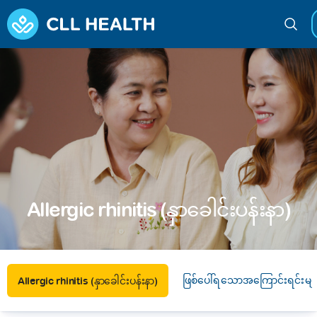
Allergic rhinitis (နှာခေါင်းပန်းနာ)
ဖြစ်ပေါ်ရသောအကြောင်းရင်းမျာ
Allergic rhinitis (နှာခေါင်းပန်းနာ)