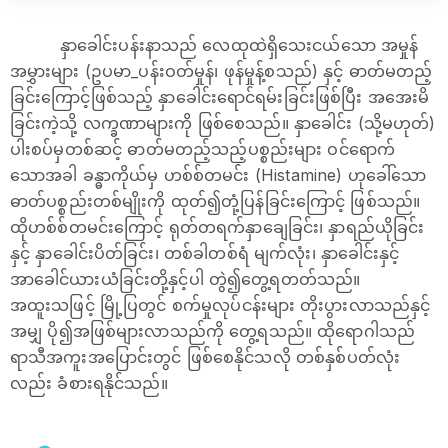
နှာခေါင်းပန်းနာသည် လေထုထဲရှိသေးငယ်သော အမှုန်
အမွှားများ (ဥပမာ_ပန်းဝတ်မှုန်၊ ဖုန်မှုန့်စသည်) နှင့် ဓာတ်မတည့်
ခြင်း​ကြောင့်ဖြစ်သည့် နှာ​ခေါင်းရောင်ရမ်းခြင်းဖြစ်ပြီး အအေးမိ
ခြင်းကဲ့သို့ လက္ခဏာများကို ဖြစ်စေသည်။ နှာ​ခေါင်း (သို့မဟုတ်)
ပါးစပ်မှတစ်ဆင့် ဓာတ်မတည့်သည့်ပစ္စည်းများ ဝင်​ရောက်
သောအခါ ခန္ဓာကိုယ်မှ ဟစ်စ်တမင်း (Histamine) ဟု​ခေါ်​သော
ဓာတ်ပစ္စည်းတစ်မျိုးကို ထုတ်၍တုံ့ပြန်ခြင်း​ကြောင့် ဖြစ်သည်။
ထိုဟစ်စ်တမင်းကြောင့် ရုတ်တရက်နှာချေခြင်း၊ နှာရည်ယိုခြင်း
နှင့် နှာခေါင်းပိတ်ခြင်း၊ တစ်ခါတစ်ရံ မျက်လုံး၊ နှာခေါင်းနှင့်
အာခေါင်ယားယံခြင်းတို့နှင့်ပါ တွဲ၍တွေ့ရတတ်သည်။
အထူးသဖြင့် မြို့ပြတွင် စက်မှုလုပ်ငန်းများ တိုးပွားလာသည်နှင့်
အမျှ ပို၍အဖြစ်များလာသည်ကို တွေ့ရသည်။ ထို​​ရောဂါသည်
ရာသီအကူးအ​ပြောင်းတွင် ဖြစ်​စေနိုင်သလို တစ်နှစ်ပတ်လုံး
လည်း ခံစားရနိုင်သည်။