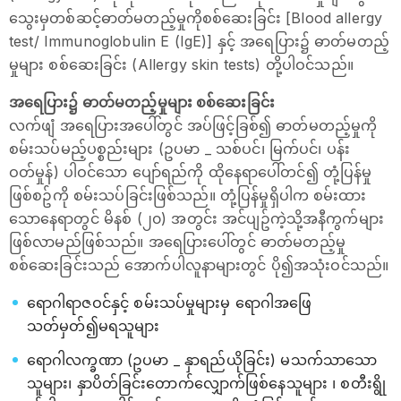
သွေးမှတစ်ဆင့်ဓာတ်မတည့်မှုကိုစစ်​ဆေးခြင်း [Blood allergy
test/ Immunoglobulin E (IgE)] နှင့် အ​ရေပြား​၌ ဓာတ်မတည့်
မှုများ စစ်​ဆေးခြင်း (Allergy skin tests) တို့ပါဝင်သည်။
အ​ရေပြား​၌ ဓာတ်မတည့်မှုများ စစ်​ဆေးခြင်း
လက်ဖျံ အ​ရေပြားအ​ပေါ်တွင် အပ်ဖြင့်ခြစ်၍ ဓာတ်မတည့်မှုကို
စမ်းသပ်မည့်ပစ္စည်းများ (ဥပမာ _ သစ်ပင်၊ မြက်ပင်၊ ပန်း
ဝတ်မှုန်) ပါဝင်သော ပျော်ရည်ကို ထို​နေရာ​ပေါ်တင်၍ တုံ့ပြန်မှု
ဖြစ်စဥ်ကို စမ်းသပ်ခြင်းဖြစ်သည်။ တုံ့ပြန်မှုရှိပါက စမ်းထား
သောနေရာတွင် မိနစ် (၂၀) အတွင်း အင်ပျဥ်ကဲ့သို့အနီကွက်များ
ဖြစ်လာမည်ဖြစ်သည်။ အရေပြားပေါ်တွင် ဓာတ်မတည့်မှု
စစ်ဆေးခြင်းသည် အောက်ပါလူနာများတွင် ပို၍အသုံးဝင်သည်။
ရောဂါရာဇဝင်နှင့် စမ်းသပ်မှုများမှ ရောဂါအဖြေ
သတ်မှတ်၍မရသူများ
ရောဂါလက္ခဏာ (ဥပမာ _ နှာရည်ယိုခြင်း) မသက်သာသော
သူများ၊ နှာပိတ်ခြင်းတောက်လျှောက်ဖြစ်နေသူများ ၊ စတီးရွို