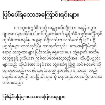
ဖြစ်ပေါ်ရသောအကြောင်းရင်းများ
လေထုထဲတွင်ရှိသည့် အန္တရာယ်မရှိသော အမှုန်အမွှား
များအား ​နှာ​ခေါင်း၊ ပါးစပ်တို့မှတစ်ဆင့် ရှူရှိုက်မိသည့်အချိန်တွင်
ကိုယ်ခံအားစနစ်မှ အန္တရာယ်ရှိသည်ဟု သတ်မှတ်၍ IgE ပဋိ
ပစ္စည်းများ ထုတ်လုပ်ပြီး ကာကွယ်သည်။ ပထမအကြိမ်တွင်
ရောဂါလက္ခဏာများ ပြင်းထန်မှုမရှိသေးပေ။ ထို့နောက် ဓာတ်မ
တည့်မှုနှင့် ဒုတိယအကြိမ်ထပ်မံထိတွေ့သည့်အခါ ထိုပဋိပစ္စည်း
များသည် ကိုယ်ခံအားစနစ်အား လှုံ့ဆော်မှုပြု၍ ဟစ်စ်တမင်းကို
ထွက်စေသည်။ ဟစ်စ်တမင်းသည် နှာ​ခေါင်း၊ မျက်လုံး၊ လည်​
ချောင်းအတွင်းရှိ အ​မြှေးပါးများကို ရောင်ရမ်းလာ​စေပြီး ယားယံ
လာ​စေသည်။
ဖြစ်နိုင်ခြေများသောအခြေအနေများ