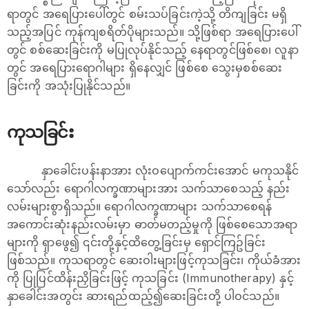
ရာတွင် အရေပြားပေါ်တွင် စမ်းသပ်ခြင်းကဲ့သို့ တိကျခြင်း မရှိ
သည့်အပြင် ကုန်ကျစရိတ်ပိုများသည်။ သို့ဖြစ်ရာ အရေပြားပေါ်
တွင် စစ်ဆေးခြင်းကို မပြုလုပ်နိုင်သည့် နေရာတွင်ဖြစ်စေ၊ လူနာ
တွင် အရေပြားရောဂါများ ရှိနေလျှင် ဖြစ်စေ သွေးမှစစ်ဆေး
ခြင်းကို အသုံးပြုနိုင်သည်။
ကုသခြင်း
နှာခေါင်းပန်းနာအား လုံးဝပျောက်ကင်းအောင် မကုသနိုင်
သော်လည်း ရောဂါလက္ခဏာများအား သက်သာစေသည့် နည်း
လမ်းများစွာရှိသည်။ ရောဂါလက္ခဏာများ သက်သာစေရန်
အကောင်းဆုံးနည်းလမ်းမှာ ဓာတ်မတည့်မှုကို ဖြစ်စေသောအရာ
များကို ရှာဖွေ၍ ၎င်းတို့နှင့်ထိတွေ့ခြင်းမှ ရှောင်ကြဥ်ခြင်း
ဖြစ်သည်။ ကုသရာတွင် ဆေးဝါးများဖြင့်ကုသခြင်း၊ ကိုယ်ခံအား
ကို ပြုပြင်ထိန်းညှိခြင်းဖြင့် ကုသခြင်း (Immunotherapy) နှင့်
နှာခေါင်းအတွင်း ဆားရည်ထည့်၍ဆေးခြင်းတို့ ပါဝင်သည်။