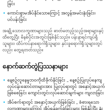
ခြင်း
ကောင်းစွာမအိပ်နိုင်သောကြောင့် အလွန်အမင်းနုံးခြင်း၊
ပင်ပန်းခြင်း
အချို့သောလက္ခဏာများသည် ဓာတ်မတည့်သည့်အရာများနှင့်
ထိ​​တွေ့ပြီး မိနစ်ပိုင်းအတွင်းဖြစ်နိုင်သည်။ ပန်းနာရင်ကျပ်ရှိ
သူများ၊ ထိပ်ကပ်နာရောဂါရှိသူများ၊ နှင်းခူရောဂါရှိသူများတွင်
လည်း တွေ့ရတတ်သည်။
နောက်ဆက်တွဲပြဿနာများ
နေ့စဥ်လူနေမှုဘဝကိုထိခိုက်နိုင်ခြင်း _ နေ့စဥ်ပြုလုပ်နေကျ
လုပ်ငန်းဆောင်တာများအား ပြုလုပ်ရာတွင် အနှောင့်အယှက်
ဖြစ်စေ‌ခြင်း ကျောင်းတွင်းလုပ်ဆောင်ချက်များ ကျလာခြင်း
အိပ်စက်ရာတွင် အနှောင့်အယှက်ဖြစ်ခြင်း _ ခံစားရသော
လက္ခဏာများကြောင့် အိပ်ရန်ခက်ခဲခြင်းများ ဖြစ်နိုင်ပြီး နုံး