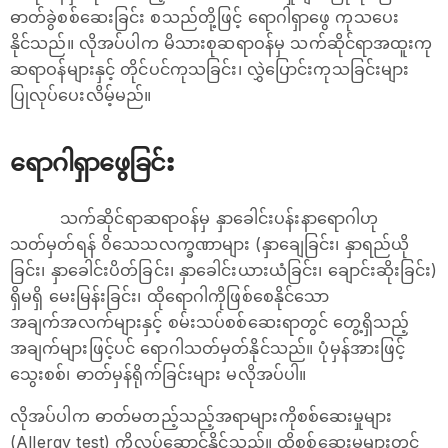
ဓာတ်ခွဲစစ်ဆေးခြင်း စသည်တို့ဖြင့် ရောဂါရှာ‌ဖွေ ကုသပေး
နိုင်သည်။ လိုအပ်ပါက မိသားစုဆရာဝန်မှ သက်ဆိုင်ရာအထူးကု
ဆရာဝန်များနှင့် တိုင်ပင်ကုသခြင်း၊​ လွှဲပြောင်းကုသခြင်းများ
ပြုလုပ်ပေးလိမ့်မည်။
ရောဂါရှာဖွေခြင်း
သက်ဆိုင်ရာဆရာဝန်မှ နှာခေါင်းပန်းနာရောဂါဟု
သတ်မှတ်ရန် ဝိသေသလက္ခဏာများ (နှာချေခြင်း၊ နှာရည်ယို
ခြင်း၊ နှာခေါင်းပိတ်ခြင်း၊ နှာခေါင်းယားယံခြင်း၊ ချောင်းဆိုးခြင်း)
ရှိမရှိ မေးမြန်းခြင်း၊ ထိုရောဂါကိုဖြစ်စေနိုင်သော
အချက်အလက်များနှင့် စမ်းသပ်စစ်​ဆေးရာတွင် တွေ့ရှိသည့်
အချက်များဖြင့်ပင် ​ရောဂါသတ်မှတ်နိုင်သည်။ ပုံမှန်အားဖြင့်
သွေးစစ်၊ ဓာတ်မှန်ရိုက်ခြင်းများ မလိုအပ်ပါ။
လိုအပ်ပါက ဓာတ်မတည့်သည့်အရာများကိုစစ်​ဆေးမှုများ
(Allergy test) ကိုလုပ်​ဆောင်နိုင်သည်။ ထိုစစ်​ဆေးမှုများတွင် ​