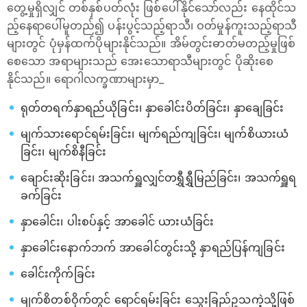
တွေ့မှုရှိလျှင် တစ်နှစ်ပတ်လုံး ဖြစ်​ပေါ်နိုင်သော်လည်း နေထိုင်သ
ည့်​နေရာ​ပေါ်မူတည်၍ ပန်းပွင့်သည့်ရာသီ၊ ဝတ်မှုန်ကူးသည့်ရာသီ
များတွင် ပုံမှန်ထက်ပိုများနိုင်သည်။ အိမ်တွင်းဓာတ်မတည့်မှုဖြစ်​
စေ​သော အရာများသည် ​အေး​သောရာသီများတွင် ပိုဆိုးစေ
နိုင်သည်။ ရောဂါလက္ခဏာများမှာ_
ရုတ်တရက်နှာရည်ယိုခြင်း၊ နှာခေါင်းပိတ်ခြင်း၊ နှာချေခြင်း
မျက်သားရောင်ရမ်းခြင်း၊ မျက်ရည်ကျခြင်း၊ မျက်စိယားယံ
ခြင်း၊ မျက်စိနီခြင်း
ချောင်းဆိုးခြင်း၊ အသက်ရှူလျှင်တရွှီရွှီမြည်ခြင်း၊ အသက်ရှူရ
ခက်ခြင်း
နှာခေါင်း၊ ပါးစပ်နှင့် အာခေါင် ယားယံခြင်း
နှာခေါင်းနောက်ဘက် အာခေါင်တွင်းသို့ နှာရည်ပြန်ကျခြင်း
ခေါင်းကိုက်ခြင်း
မျက်စိတစ်ဝိုက်တွင် ရောင်ရမ်းခြင်း သွေးခြည်ဥသကဲ့သို့ဖြစ်