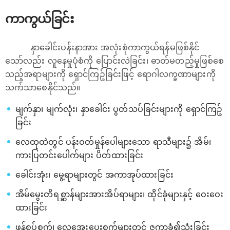
ကာကွယ်ခြင်း
နှာခေါင်းပန်းနာအား အလုံးစုံကာကွယ်ရန်မဖြစ်နိုင်​​
သော်လည်း လူ​နေမှုပုံစံကို​ ပြောင်းလဲခြင်း၊ ဓာတ်မတည့်မှုဖြစ်စေ
သည့်အရာများကို ရှောင်ကြဥ်ခြင်းဖြင့်​ ရောဂါလက္ခဏာများကို
သက်သာစေနိုင်သည်။
မျက်နှာ၊ မျက်လုံး၊ နှာခေါင်း ပွတ်သပ်ခြင်းများကို​ ရှောင်ကြဥ်
ခြင်း
​လေထုထဲတွင် ပန်းဝတ်မှုန်​ပေါများ​သော ရာသီများ၌ အိမ်၊
ကားပြတင်း​ပေါက်များ ပိတ်ထားခြင်း
​ခေါင်းအုံး၊ ​မွေ့ရာများတွင် အကာအုပ်ထားခြင်း
အိမ်​မွေးတိရစ္ဆာန်များအားအိပ်ရာများ၊ ထိုင်ခုံများနှင့် ​​ဝေး​ဝေး
ထားခြင်း
ဖုန်စုပ်စက်၊ ​လေ​အေး​ပေးစက်များတွင် ဇကာခံ၍သုံးခြင်း