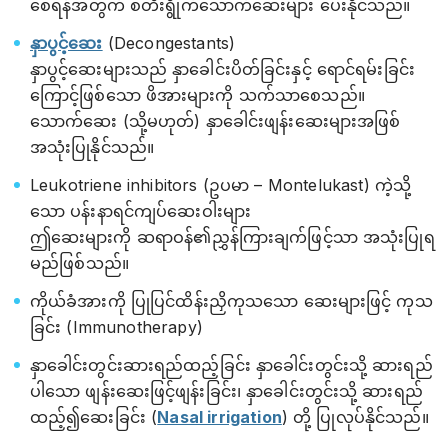
စေရန်အတွက် စတီးရွိုက်သောက်ဆေးများ ပေးနိုင်သည်။
နှာပွင့်ဆေး
(Decongestants)
နှာပွင့်ဆေးများသည် နှာခေါင်းပိတ်ခြင်းနှင့် ရောင်ရမ်းခြင်း
ကြောင့်ဖြစ်သော ဖိအားများကို သက်သာစေသည်။
သောက်ဆေး (သို့မဟုတ်) နှာခေါင်းဖျန်းဆေးများအဖြစ်
အသုံးပြုနိုင်သည်။
Leukotriene inhibitors (ဥပမာ – Montelukast) ကဲ့သို့
သော ပန်းနာရင်ကျပ်ဆေးဝါးများ
ဤ​ဆေးများကို ဆရာဝန်၏ညွှန်ကြားချက်ဖြင့်သာ အသုံးပြုရ
မည်ဖြစ်သည်။
ကိုယ်ခံအားကို ပြုပြင်ထိန်းညှိကုသသော ဆေးများဖြင့် ကုသ
ခြင်း (Immunotherapy)
နှာခေါင်းတွင်းဆားရည်ထည့်ခြင်း နှာခေါင်းတွင်းသို့ ဆားရည်
ပါသော ဖျန်းဆေးဖြင့်ဖျန်းခြင်း၊ နှာခေါင်းတွင်းသို့ ဆားရည်
ထည့်၍ဆေးခြင်း (
Nasal irrigation
) တို့ ပြုလုပ်နိုင်သည်။