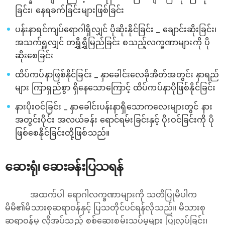
ခြင်း၊ နေရခက်ခြင်းများဖြစ်ခြင်း
ပန်းနာရင်ကျပ်ရောဂါရှိလျှင် ပိုဆိုးနိုင်ခြင်း _ ချောင်းဆိုးခြင်း၊
အသက်ရှူလျှင် တရွှီရွှီမြည်ခြင်း စသည့်လက္ခဏာများကို ပို
ဆိုးစေခြင်း
ထိပ်ကပ်နာဖြစ်နိုင်ခြင်း _ နှာခေါင်းလေခိုအိတ်အတွင်း နှာရည်
များ ကြာရှည်စွာ ရှိနေသောကြောင့် ထိပ်ကပ်နာပိုဖြစ်နိုင်ခြင်း
နားပိုးဝင်ခြင်း _ နှာခေါင်းပန်းနာရှိသောက‌လေးများတွင် နား
အတွင်းပိုင်း အလယ်ခန်း ရောင်ရမ်းခြင်းနှင့် ပိုးဝင်ခြင်းကို ပို
ဖြစ်စေနိုင်ခြင်းတို့ဖြစ်သည်။
ဆေးရုံ၊ ဆေးခန်းပြသရန်
အထက်ပါ ရောဂါလက္ခဏာများကို သတိပြုမိပါက
မိမိ၏မိသားစုဆရာဝန်နှင့် ပြသတိုင်ပင်ရန်လိုသည်။ မိသားစု
ဆရာဝန်မှ လိုအပ်သည့် စစ်ဆေးစမ်းသပ်မှုများ ပြုလုပ်ခြင်း၊