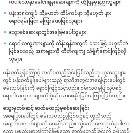
က်ပါသောနှာခေါင်းဖျန်းဆေးများကို တုံ့ပြန်မှုနည်းသူများ
ပန်းနာရင်ကျပ် သို့မဟုတ် ထိပ်ကပ်နာ သို့မဟုတ် နား
ရောင်ရမ်းခြင်း မကြာခဏဖြစ်သူများ
သွေးစစ်ဆေးရာတွင်အဖြေမပေါ်သူများ
ရောဂါလက္ခဏာများကို ထိန်းရန်အတွက် ဆေးဖြင့် မဟုတ်ဘဲ
ဖြစ်စေသည့် အရာများကို တိတိကျကျ သိရှိ၍ရှောင်ကြဥ်လို
သူများ
ပန်းဝတ်မှုန်ကြောင့် ဓာတ်မတည့်ခြင်းဖြစ်သည်ဟု ယူဆသူများ
တွင် ပန်းဝတ်မှုန်ပေါများသည့် ရာသီအတွင်းအရေပြားပေါ်တွင်
စမ်းသပ်ခြင်းကို ရှောင်ကြဥ်သင့်သည်။ စမ်းသပ်မှုပြုလုပ်စဉ်
ရောဂါလက္ခဏာများကို ပိုဆိုးလာစေနိုင်ခြင်းကြောင့်ဖြစ်သည်။
သွေးမှတစ်ဆင့် ဓာတ်မတည့်မှုစစ်ဆေးခြင်း
အရေပြားပေါ်တွင် စမ်းသပ်သည့်ဖြစ်စဥ်နှင့် တူညီသည့်
အချက်အလက်များကို ပေးနိုင်သည်။ သို့သော် လေထုထဲမှပါလာ
သော ပစ္စည်းများကြောင့်ဖြစ်သော ဓာတ်မတည့်ခြင်းကို စမ်းသပ်