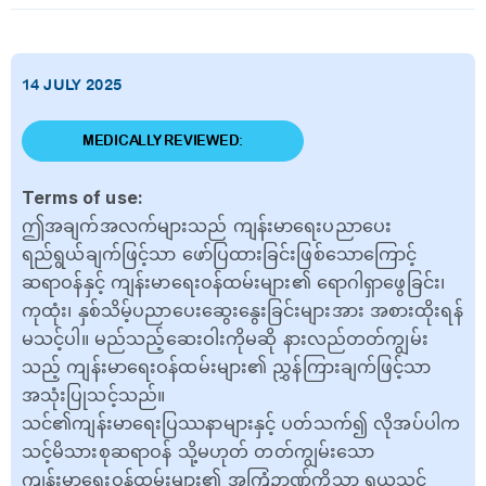
14 JULY 2025
MEDICALLY REVIEWED:
Terms of use:
ဤအချက်အလက်များသည် ကျန်းမာရေးပညာပေး
ရည်ရွယ်ချက်ဖြင့်သာ ဖော်ပြထားခြင်းဖြစ်သောကြောင့်
ဆရာဝန်နှင့် ကျန်းမာရေးဝန်ထမ်းများ၏ ရောဂါရှာဖွေခြင်း၊
ကုထုံး၊ နှစ်သိမ့်ပညာပေးဆွေးနွေးခြင်းများအား အစားထိုးရန်
မသင့်ပါ။ မည်သည့်ဆေးဝါးကိုမဆို နားလည်တတ်ကျွမ်း
သည့် ကျန်းမာရေးဝန်ထမ်းများ၏ ညွှန်ကြားချက်ဖြင့်သာ
အသုံးပြုသင့်သည်။
သင်၏ကျန်းမာရေးပြဿနာများနှင့် ပတ်သက်၍ လိုအပ်ပါက
သင့်မိသားစုဆရာဝန် သို့မဟုတ် တတ်ကျွမ်းသော
ကျန်းမာရေးဝန်ထမ်းများ၏ အကြံဉာဏ်ကိုသာ ရယူသင့်