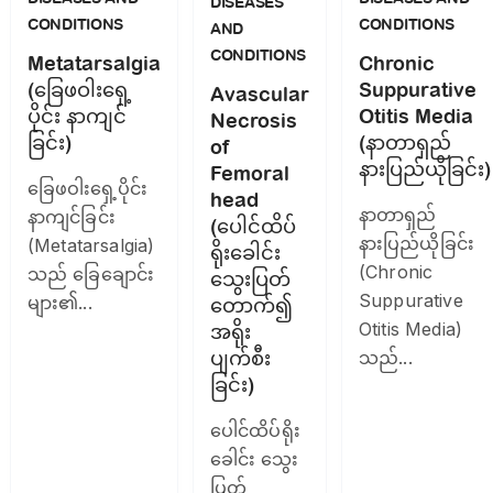
DISEASES
CONDITIONS
CONDITIONS
AND
CONDITIONS
Chronic
Metatarsalgia
Suppurative
(ခြေဖဝါးရှေ့
Avascular
Otitis Media
ပိုင်း နာကျင်
Necrosis
(နာတာရှည်
ခြင်း)
of
နားပြည်ယိုခြင်း)
Femoral
ခြေဖဝါးရှေ့ပိုင်း
head
နာတာရှည်
နာကျင်ခြင်း
(ပေါင်ထိပ်
နားပြည်ယိုခြင်း
(Metatarsalgia)
ရိုးခေါင်း
(Chronic
သည် ခြေချောင်း
သွေးပြတ်
Suppurative
များ၏...
တောက်၍
Otitis Media)
အရိုး
ပျက်စီး
သည်...
ခြင်း)
ပေါင်ထိပ်ရိုး
ခေါင်း သွေး
ပြတ်