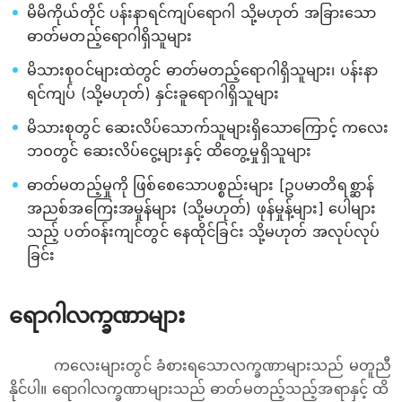
မိမိကိုယ်တိုင် ပန်းနာရင်ကျပ်ရောဂါ သို့မဟုတ် အခြားသော
ဓာတ်မတည့်ရောဂါရှိသူများ
မိသားစုဝင်များထဲတွင် ဓာတ်မတည့်​ရောဂါရှိသူများ၊ ပန်းနာ
ရင်ကျပ် (သို့မဟုတ်) နှင်းခူရောဂါရှိသူများ
မိသားစုတွင် ဆေးလိပ်သောက်သူများရှိသောကြောင့် ကလေး
ဘဝတွင် ဆေးလိပ်ငွေ့များနှင့် ထိတွေ့မှုရှိသူများ
ဓာတ်မတည့်မှုကို ဖြစ်စေသောပစ္စည်းများ [ဥပမာတိရစ္ဆာန်
အညစ်အကြေးအမှုန်များ (သို့မဟုတ်) ဖုန်မှုန့်များ] ပေါများ
သည့် ပတ်ဝန်းကျင်တွင် နေထိုင်ခြင်း သို့မဟုတ် အလုပ်လုပ်
ခြင်း
ရောဂါလက္ခဏာများ
က​လေးများတွင် ခံစားရ​သောလက္ခဏာများသည် မတူညီ
နိုင်ပါ။ ​ရောဂါလက္ခဏာများသည် ဓာတ်မတည့်သည့်အရာနှင့် ထိ