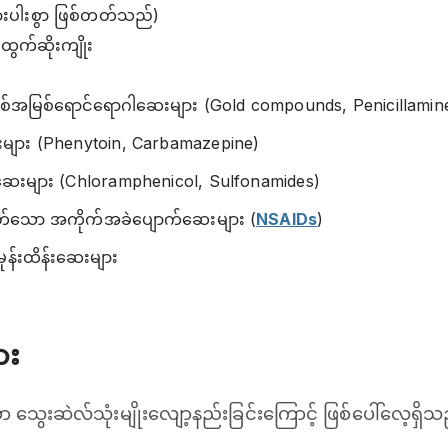
ရှားပါးစွာ ဖြစ်တတ်သည်)
ွက်ဆိုးကျိုး
အမြစ်ရောင်ရောဂါဆေးများ (Gold compounds, Penicillamin
ား (Phenytoin, Carbamazepine)
်ဆေးများ (Chloramphenicol, Sulfonamides)
ုတ်သော အကိုက်အခဲပျောက်ဆေးများ (
NSAIDs
)
်မုန်းထိန်းဆေးများ
ား
သွေးဆဲလ်သုံးမျိုးလျော့နည်းခြင်းကြောင့် ဖြစ်‌ပေါ်လေ့ရှိသ