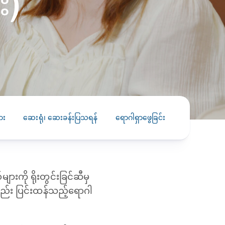
း)
PRESS RELEASE
29 AUG 2024
DISEASES AND CONDITIONS
CLL HEALTH unveils
22 APR 2026
Shin Saw Pu Clinic in
Melioidosis (မယ်လီယွိုက်ဒိုး
Yangon, advancing
er
ဆစ် ပြင်းထန်ကူးစက်ရောဂါ)
primary care
gh
services
ဘက်တီးရီးယားပိုးကြောင့်ဖြစ်သော မယ်
gyin
လီယွိုက်ဒိုးဆစ် ပြင်းထန်
ား
ဆေးရုံ၊ ဆေးခန်းပြသရန်
ရောဂါရှာဖွေခြင်း
ကုသခြင်း
 and
Yangon, Myanmar, 29
ကူးစက်ရောဂါ...
August 2024 — CLL
HEALTH is delighted to
8
announce the...
L
းကို ရိုးတွင်းခြင်ဆီမှ
o
်း ပြင်းထန်သည့်ရောဂါ