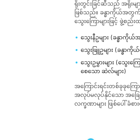
ရိုးတွင်းခြင်ဆီသည် အရိုးမျ
ဖြစ်သည်။ ခန္ဓာကိုယ်အတွက် 
သွေးကြောများဖြင့် ဖွဲ့စည
သွေးနီဥများ (ခန္ဓာကိုယ
သွေးဖြူဥများ (ခန္ဓာကိုယ
သွေးဥမွှားများ (သွေးကြ
စေသော ဆဲလ်များ)
အကြောင်းရင်းတစ်ခုခုကြောင
အလုပ်မလုပ်နိုင်သော အခြေအ
လက္ခဏာများ ဖြစ်ပေါ် ခံစာ