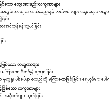
့်ဖြစ်သော သွေးအားနည်းလက္ခဏာများ
ုံးအတွင်းသားများ၊ လက်သည်းနှင့် လက်ဖဝါးများ သွေးရောင် မလွှမ်း
်ခြင်း
 အားအင်ကုန်ခန်းလွယ်ခြင်း
င်း
င့်ဖြစ်သော လက္ခဏာများ
း မကြာခဏ ပိုးဝင်၍ ဖျားနာခြင်း
ော မှက္ခရု၊ ပါးစပ်နာ စသည်တို့ မကြာခဏဖြစ်ခြင်း၊ ရေယုန်များပေါက
ာင့်ဖြစ်သော လက္ခဏာများ
၊ အနီစက်များ ထွက်ခြင်း