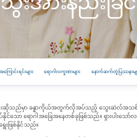
ွေးအားနည်းခြင်
SEARCH
screening
PRESS RELEASE
16 JAN 2026
CLL HEALTH
Strengthens
Presence in Upp
Myanmar Throu
Acquisition of In
အကြောင်းရင်းများ
ရောဂါလက္ခဏာများ
နောက်ဆက်တွဲပြဿနာမျ
Phyu Laboratory
Clinic
Yangon, Myanmar, 
January 2026 — CL
ခြင်းဆိုသည်မှာ ခန္ဓာကိုယ်အတွက်လိုအပ်သည့် သွေးဆဲလ်အသစ်မျာ
HEALTH is pleased t
်နိုင်သော ရောဂါအခြေအနေတစ်ခုဖြစ်သည်။ ရှားပါးသော်လည
announce the...
ွေးဖြစ်နိုင်သည်။