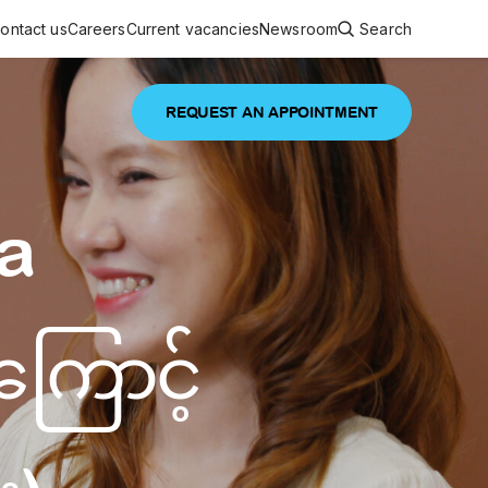
ontact us
Careers
Current vacancies
Newsroom
Search
REQUEST AN APPOINTMENT
ouncements
 services
Featured article
a
 comprehensive interdisciplinary
stage of life
are
းကြောင့်
inic
and continuing health care from prenatal
es, coordinating with specialists as
e Facility Inaugurated in Yangon for
amilies