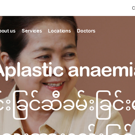
C
bout us
Services
Locations
Doctors
Find Health articles by first letter
News & Ann
Our clinics
Our featured
Aplastic anaemi
ealthcare
A
B
C
D
E
F
G
H
I
J
K
well-being
well-being
Dedicated to providing
Trusted care for every 
L
M
N
O
P
Q
R
S
T
U
V
healthcare services
W
X
Y
Z
#
Primary c
င်းခြင်ဆီခမ်းခြင်
pmental screening
Shin Saw Pu Cl
Comprehensive 
Or search by keyword
tics
to elderly stag
A Top-Tier Primary Car
needed
Local and Expatriate F
ALL ARTICLES
y care