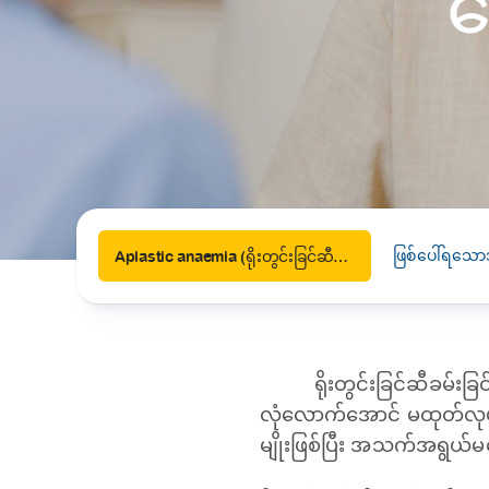
သ
News
Drugs and Supplements
Rehabilitation
Health 
Laboratories
Accurate and reliable diagnostic testing services
Healthy Lifestyles
Medical travel offices
One-stop medical referral services
ဖြစ်ပေါ်ရသော
Aplastic anaemia (ရိုးတွင်းခြင်ဆီခမ်းခြင်းကြောင့် သွေးအားနည်းခြင်း)
ရိုးတွင်းခြင်ဆီခမ်း
လုံလောက်အောင် မထုတ်လုပ
မျိုးဖြစ်ပြီး အသက်အရွယ်မရ