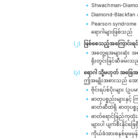
Shwachman-Diamo
Diamond-Blackfan 
Pearson syndrome စသ
ရောဂါများဖြစ်သည်
ဖြစ်စေသည့်အကြောင်းရင်း
အတွေ့ရအများဆုံး အမျ
ရိုးတွင်းခြင်ဆီခမ်းသ
ရောဂါ သို့မဟုတ် အခြေအ
ဤအမျိုးအစားသည် အောက်ပ
ဗိုင်းရပ်စ်ပိုးများ 
ဓာတုပစ္စည်းများနှင့်
ဓာတ်ဆီထဲရှိ ဓာတုပစ္စ
ဓာတ်ရောင်ခြည်ကုထုံး
များပါ ပျက်စီးနိုင်ခြေ
ကိုယ်ခံအားစနစ်မူမမှ