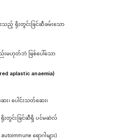
သည့် ရိုးတွင်းခြင်ဆီခမ်းသော
်လည်းမဟုတ်ဘဲ ဖြစ်ပေါ်သော
ired aplastic anaemia)
သတ်ဆေး၊ ပေါင်းသတ်ဆေး၊
းတွင်းခြင်ဆီရှိ ပင်မဆဲလ်
ု့ autoimmune ရောဂါများ)