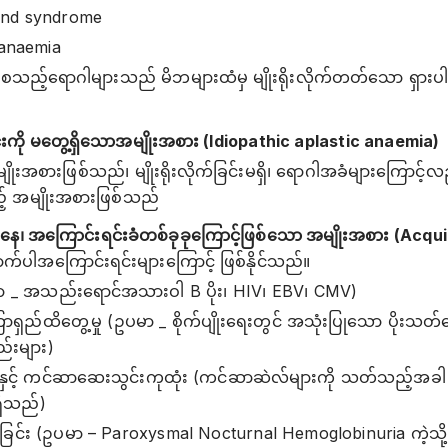
nd syndrome
anaemia
ည့်ရောဂါများသည် မိဘများထံမှ မျိုးရိုးလိုက်တတ်သော ရှားပါး
ကို မတွေ့ရှိသောအမျိုးအစား (Idiopathic aplastic anaemia)
ိုးအစားဖြစ်သည်၊ မျိုးရိုးလိုက်ခြင်းမရှိ၊ ရောဂါအခံများကြောင့
ည့် အမျိုးအစားဖြစ်သည်
နေ၊ အကြောင်းရင်းခံတစ်ခုခုကြောင့်ဖြစ်သော အမျိုးအစား (Acqu
ါအကြောင်းရင်းများကြောင့် ဖြစ်နိုင်သည်။
(ဥပမာ _ အသည်းရောင်အသားဝါ B ပိုး၊ HIV၊ EBV၊ CMV)
 ကြာရှည်ထိတွေ့မှု (ဥပမာ _ စိုက်ပျိုးရေးတွင် အသုံးပြုသော ပိုး
ည်းများ)
နှင့် ကင်ဆာဆေးသွင်းကုထုံး (ကင်ဆာဆဲလ်များကို သတ်သည့်အခါ ရို
ရှိသည်)
န်ခြင်း (ဥပမာ – Paroxysmal Nocturnal Hemoglobinuria ကဲ့သိ