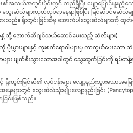
ား၏အလယ်အတွင်းပိုင်းတွင် တည်ရှိပြီး ပျော့ပြောင်းနူးညံ့သော
သွေးဆဲလ်များထုတ်လုပ်ရာနေရာဖြစ်ပြီး ခြင်ဆီပင်မဆဲလ်များ
်းထားသည်။ ရိုးတွင်းခြင်ဆီမှ အောက်ပါသွေးဆဲလ်များကို ထု
်အနှံ့သို့ အောက်ဆီဂျင်သယ်ဆောင်ပေးသည့် ဆဲလ်များ)
်ကို ပိုးမွှားများနှင့် ကူးစက်ရောဂါများမှ ကာကွယ်ပေးသော ဆ
ောများ ပျက်စီးသွားသောအခါတွင် သွေးထွက်ခြင်းကို ရပ်တန့်ရ
့် ရိုးတွင်းခြင်ဆီ၏ လုပ်ငန်းများ လျော့နည်းသွားသောအခြေ
နေများတွင် သွေးဆဲလ်သုံးမျိုးလျော့နည်းခြင်း (Pancytop
းရခြင်းဖြစ်သည်။