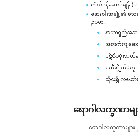
ကိုယ်ဝန်ဆောင်ချိန် (
ဆေးဝါးအချို့၏ ဘေးထ
ဥပမာ_
နာတာရှည်အဆစ်
အတက်ကျဆေးမျ
ပဋိဇီဝပိုးသတ
စတီးရွိုက်မဟ
သိုင်းရွိုက်ဟော
ရောဂါလက္ခဏာမျ
ရောဂါလက္ခဏာများမှာ 