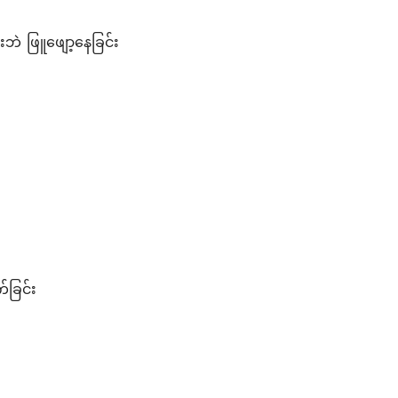
ဘဲ ဖြူဖျော့နေခြင်း
်ခြင်း