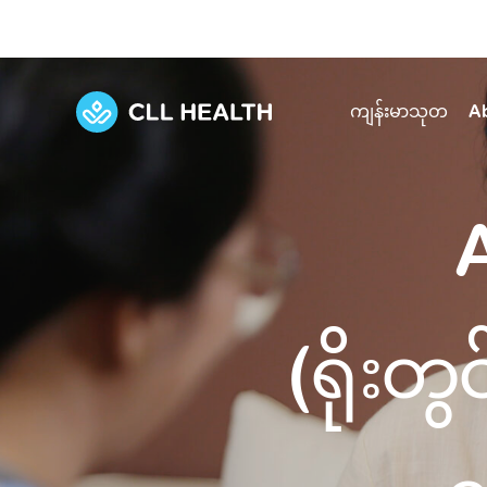
ကျန်းမာသုတ
A
Explore Services
Our Facilities
View all health articles
About us
Discover our commitment to transforming h
Comprehensive care for your health and 
Comprehensive care for your health and 
Emergencies
Our history
(ရိုးတွ
Diseases and Conditions
Primary care
Our polyclinics
Develo
Quality primary and specialty care near you
Symptoms
Careers
Immunisation
Diagnos
Our clinics
Tests and Procedures
Digestive care
Fertilit
Diagnostics and treatment in one place