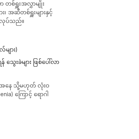
 တစ်ရှူးအလွှာမျိုး
၊ အဆီတစ်ရှူးများနှင့်
တ်လုပ်သည်။
ဲလ်များ)
န် သွေးခဲများ ဖြစ်ပေါ်လာ
အနေ သို့မဟုတ် လုံးဝ
enia) ကြောင့် ရောဂါ