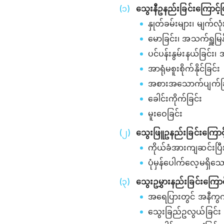
သွေးနီဥနည်းခြင်းကြောင
နှုတ်ခမ်းများ၊ မျက်လ
မောခြင်း၊ အသက်ရှူမြန
ပင်ပန်းနွမ်းနယ်ခြင်း၊
အာရုံမစူးစိုက်နိုင်ခြင်း
အစားအသောက်ပျက်ခြ
ခေါင်းကိုက်ခြင်း
မူးဝေခြင်း
သွေးဖြူဥနည်းခြင်းကြော
ကိုယ်ခံအားကျဆင်းပြီ
ပုံမှန်ပေါက်လေ့မရှိသ
သွေးဥမွှားနည်းခြင်းကြေ
အရေပြားတွင် အနီကွက်
သွေးခြည်ဥလွယ်ခြင်း