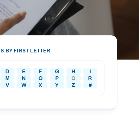
PRESS RELEASE
29 AUG 2024
DISEASES AND CONDITIONS
CLL HEALTH unveils
22 APR 2026
Shin Saw Pu Clinic in
Melioidosis (မယ်လီယွိုက်ဒိုး
Yangon, advancing
er
S BY FIRST LETTER
ဆစ် ပြင်းထန်ကူးစက်ရောဂါ)
primary care
gh
services
ဘက်တီးရီးယားပိုးကြောင့်ဖြစ်သော မယ်
gyin
D
E
F
G
H
I
လီယွိုက်ဒိုးဆစ် ပြင်းထန်
 and
Yangon, Myanmar, 29
M
N
O
P
Q
R
ကူးစက်ရောဂါ...
August 2024 — CLL
V
W
X
Y
Z
#
HEALTH is delighted to
8
announce the...
L
o