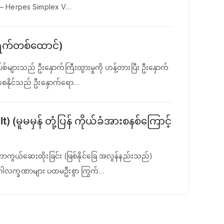
း H – Herpes Simplex V…
 ရက်တစ်ထောင်)
်စ်များသည် ဦးနှောက်ကြီးထွားမှုကို ဟန့်တားပြီး ဦးနှောက်
စေနိုင်သည် ဦးနှောက်ရော…
(မူမမှန် တုံ့ပြန် ကိုယ်ခံအားစနစ်ကြောင့်
ကာကွယ်ဆေးထိုးခြင်း (ဖြစ်နိုင်ခြေ အလွန်နည်းသည်)
ရောဂါလက္ခဏာများ ပထမဦးစွာ ကြွက်…