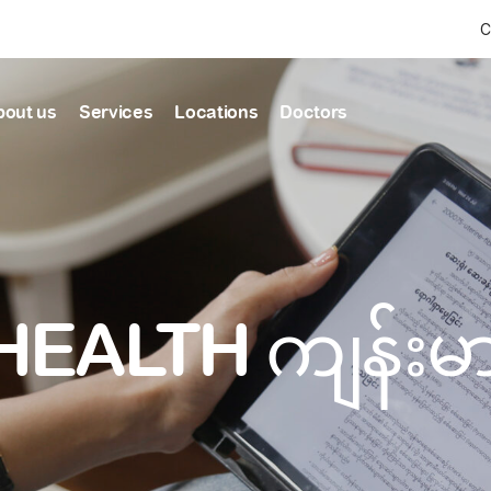
C
bout us
Services
Locations
Doctors
Find Health articles by first letter
News & Ann
Our clinics
Our featured
ealthcare
A
B
C
D
E
F
G
H
I
J
K
well-being
well-being
Dedicated to providing
Trusted care for every 
L
M
N
O
P
Q
R
S
T
U
V
healthcare services
W
X
Y
Z
#
HEALTH ကျန်း
Primary c
pmental screening
Shin Saw Pu Cl
Comprehensive 
Or search by keyword
tics
to elderly stag
A Top-Tier Primary Car
needed
Local and Expatriate F
ALL ARTICLES
y care