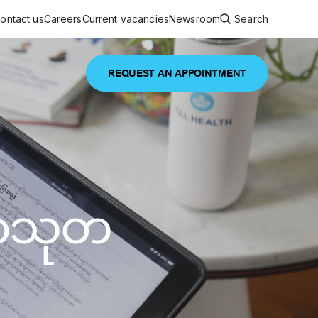
ontact us
Careers
Current vacancies
Newsroom
Search
REQUEST AN APPOINTMENT
ouncements
 services
Featured article
 comprehensive interdisciplinary
stage of life
မာသုတ
are
inic
and continuing health care from prenatal
es, coordinating with specialists as
e Facility Inaugurated in Yangon for
amilies