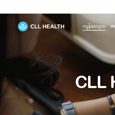
ကျန်းမာသုတ
A
Explore Services
Our Facilities
View all health articles
About us
Discover our commitment to transforming h
Comprehensive care for your health and 
Comprehensive care for your health and 
Emergencies
CLL 
Our history
Diseases and Conditions
Primary care
Our polyclinics
Develo
Quality primary and specialty care near you
Symptoms
Careers
Immunisation
Diagnos
Our clinics
Tests and Procedures
Digestive care
Fertilit
Diagnostics and treatment in one place