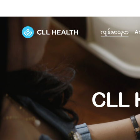
ကျန်းမာသုတ
A
Explore Services
Our Facilities
View all health articles
About us
Discover our commitment to transforming h
Comprehensive care for your health and 
Comprehensive care for your health and 
Emergencies
CLL 
Our history
Diseases and Conditions
Primary care
Our polyclinics
Develo
Quality primary and specialty care near you
Symptoms
Careers
Immunisation
Diagnos
Our clinics
Tests and Procedures
Digestive care
Fertilit
Diagnostics and treatment in one place