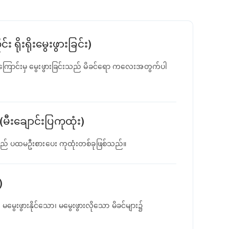
ိုးရိုးမွေးဖွားခြင်း)
ကြောင်းမှ မွေးဖွားခြင်းသည် မိခင်ရော ကလေးအတွက်ပါ
ီးချောင်းပြကုထုံး)
သည် ပထမဦးစားပေး ကုထုံးတစ်ခုဖြစ်သည်။
)
မွေးဖွားနိုင်သော၊ မမွေးဖွားလိုသော မိခင်များ၌