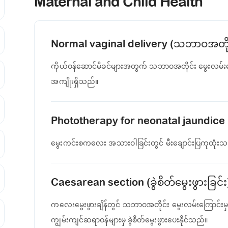
Maternal and Child Health
Normal vaginal delivery (သဘာဝအတိုင်း ရ
ကိုယ်ဝန်ဆောင်မိခင်များအတွက် သဘာဝအတိုင်း မွေးလမ်း
အကျိုးရှိသည်။
Phototherapy for neonatal jaundice (မ
မွေးကင်းစကလေး အသားဝါခြင်းတွင် မီးချောင်းပြကုထုံး
Caesarean section (ခွဲစိတ်မွေးဖွားခြင်း
ကလေးမွေးဖွားချိန်တွင် သဘာဝအတိုင်း မွေးလမ်းကြောင်းမှ မ
ကျွမ်းကျင်ဆရာဝန်များမှ ခွဲစိတ်မွေးဖွားပေးနိုင်သည်။