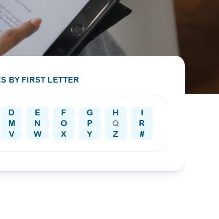
PRESS RELEASE
29 AUG 2024
DISEASES AND CONDITIONS
CLL HEALTH unveils
22 APR 2026
Shin Saw Pu Clinic in
Melioidosis (မယ်လီယွိုက်ဒိုး
Yangon, advancing
er
S BY FIRST LETTER
ဆစ် ပြင်းထန်ကူးစက်ရောဂါ)
primary care
gh
services
ဘက်တီးရီးယားပိုးကြောင့်ဖြစ်သော မယ်
gyin
D
E
F
G
H
I
လီယွိုက်ဒိုးဆစ် ပြင်းထန်
 and
Yangon, Myanmar, 29
M
N
O
P
Q
R
ကူးစက်ရောဂါ...
August 2024 — CLL
V
W
X
Y
Z
#
HEALTH is delighted to
8
announce the...
L
o