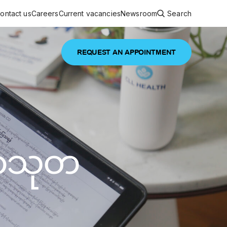
ontact us
Careers
Current vacancies
Newsroom
Search
REQUEST AN APPOINTMENT
ouncements
 services
Featured article
 comprehensive interdisciplinary
stage of life
မာသုတ
are
inic
and continuing health care from prenatal
es, coordinating with specialists as
e Facility Inaugurated in Yangon for
amilies