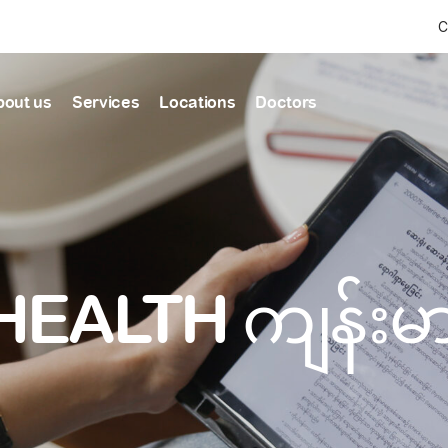
C
bout us
Services
Locations
Doctors
Find Health articles by first letter
News & Ann
Our clinics
Our featured
ealthcare
A
B
C
D
E
F
G
H
I
J
K
well-being
well-being
Dedicated to providing
Trusted care for every 
L
M
N
O
P
Q
R
S
T
U
V
healthcare services
W
X
Y
Z
#
HEALTH ကျန်း
Primary c
pmental screening
Shin Saw Pu Cl
Comprehensive 
Or search by keyword
tics
to elderly stag
A Top-Tier Primary Car
needed
Local and Expatriate F
ALL ARTICLES
y care