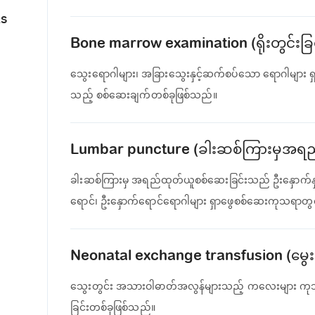
RS
Bone marrow examination (ရိုးတွင်းခြ
သွေးရောဂါများ၊ အခြားသွေးနှင့်ဆက်စပ်သော ရောဂါများ 
သည့် စစ်ဆေးချက်တစ်ခုဖြစ်သည်။
Lumbar puncture (ခါးဆစ်ကြားမှအရည
ခါးဆစ်ကြားမှ အရည်ထုတ်ယူစစ်ဆေးခြင်းသည် ဦး‌နှောက်နှင
ရောင်၊ ဦးနှောက်ရောင်ရောဂါများ ရှာဖွေစစ်ဆေးကုသရာ
Neonatal exchange transfusion (မ
သွေးတွင်း အသားဝါဓာတ်အလွန်များသည့် ကလေးများ က
ခြင်းတစ်ခုဖြစ်သည်။