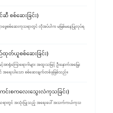
င်ဆီ စစ်ဆေးခြင်း)
ရှာဖွေစစ်ဆေးကုသရာတွင် လိုအပ်ပါက မဖြစ်မနေပြုလုပ်ရ
်ထုတ်ယူစစ်ဆေးခြင်း)
့်အာရုံကြောရောဂါများ အထူးသဖြင့် ဦးနှောက်အမြှေး
တွင် အရေးပါသော စစ်ဆေးချက်တစ်ခုဖြစ်သည်။
ွေးကင်းစကလေးသွေးလဲကုသခြင်း)
ုသရာတွင် အသုံးပြုသည့် အရေးပေါ် အသက်ကယ်ကုသ