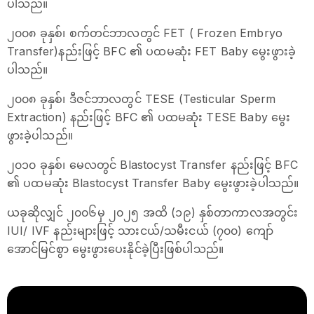
ပါသည်။
၂၀၀၈ ခုနှစ်၊ စက်တင်ဘာလတွင် FET ( Frozen Embryo
Transfer)နည်းဖြင့် BFC ၏ ပထမဆုံး FET Baby မွေးဖွားခဲ့
ပါသည်။
၂၀၀၈ ခုနှစ်၊ ဒီဇင်ဘာလတွင် TESE (Testicular Sperm
Extraction) နည်းဖြင့် BFC ၏ ပထမဆုံး TESE Baby မွေး
ဖွားခဲ့ပါသည်။
၂၀၁၀ ခုနှစ်၊ မေလတွင် Blastocyst Transfer နည်းဖြင့် BFC
၏ ပထမဆုံး Blastocyst Transfer Baby မွေးဖွားခဲ့ပါသည်။
ယခုဆိုလျှင် ၂၀၀၆မှ ၂၀၂၅ အထိ (၁၉) နှစ်တာကာလအတွင်း
IUI/ IVF နည်းများဖြင့် သားငယ်/သမီးငယ် (၇၀၀) ကျော်
အောင်မြင်စွာ မွေးဖွားပေးနိုင်ခဲ့ပြီးဖြစ်ပါသည်။