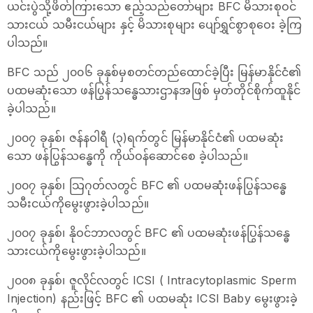
ယင်းပွဲသို့ဖိတ်ကြားသော ဧည့်သည်တော်များ BFC မိသားစုဝင်
သားငယ် သမီးငယ်များ နှင့် မိသားစုများ ပျော်ရွှင်စွာစုဝေး ခဲ့ကြ
ပါသည်။
BFC သည် ၂၀၀၆ ခုနှစ်မှစတင်တည်ထောင်ခဲ့ပြီး မြန်မာနိုင်ငံ၏
ပထမဆုံးသော ဖန်ပြွန်သန္ဓေသားဌာနအဖြစ် မှတ်တိုင်စိုက်ထူနိုင်
ခဲ့ပါသည်။
၂၀၀၇ ခုနှစ်၊ ဇန်နဝါရီ (၃)ရက်တွင် မြန်မာနိုင်ငံ၏ ပထမဆုံး
သော ဖန်ပြွန်သန္ဓေကို ကိုယ်ဝန်ဆောင်စေ ခဲ့ပါသည်။
၂၀၀၇ ခုနှစ်၊ သြဂုတ်လတွင် BFC ၏ ပထမဆုံးဖန်ပြွန်သန္ဓေ
သမီးငယ်ကိုမွေးဖွားခဲ့ပါသည်။
၂၀၀၇ ခုနှစ်၊ နိုဝင်ဘာလတွင် BFC ၏ ပထမဆုံးဖန်ပြွန်သန္ဓေ
သားငယ်ကိုမွေးဖွားခဲ့ပါသည်။
၂၀၀၈ ခုနှစ်၊ ဇူလိုင်လတွင် ICSI ( Intracytoplasmic Sperm
Injection) နည်းဖြင့် BFC ၏ ပထမဆုံး ICSI Baby မွေးဖွားခဲ့