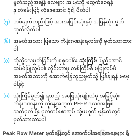
မှုတ်သည့်အချိန် လေများ အပြင်သို့ မထွက်စေရန်
နှုတ်ခမ်းဖြင့် လုံနေအောင် ငုံ၍ ပိတ်ပါ
တစ်ချက်တည်းဖြင့် အားအပြင်းဆုံးနှင့် အမြန်ဆုံး မှုတ်
ထုတ်လိုက်ပါ
အမှတ်အသား ပြသော ကိန်းဂဏန်းရလဒ်ကို မှတ်သားထား
ပါ
ထိုသို့လေမှုတ်ခြင်းကို စုစုပေါင်း
သုံးကြိမ်
ပြည့်အောင်
ထပ်မံပြုလုပ်ပါ၊ တိုင်းတာမှု တစ်ကြိမ်စီ မပြုလုပ်မီ
အမှတ်အသားကို အောက်ခြေသုညမှတ်သို့ ပြန်ချရန် မမေ့
ပါနှင့်
သုံးကြိမ်မှုတ်၍ ရသည့် အဖြေသုံးမျိုးထဲမှ အမြင့်ဆုံး
ကိန်းဂဏန်းကို ထိုနေ့အတွက် PEFR ရလဒ်အဖြစ်
သတ်မှတ်ပြီး မှတ်တမ်းစာအုပ် သို့မဟုတ် ဖုန်းထဲတွင်
မှတ်သားထားပါ
Peak Flow Meter မှုတ်ချိန်တွင် အောက်ပါအခြေအနေများ ရှိ