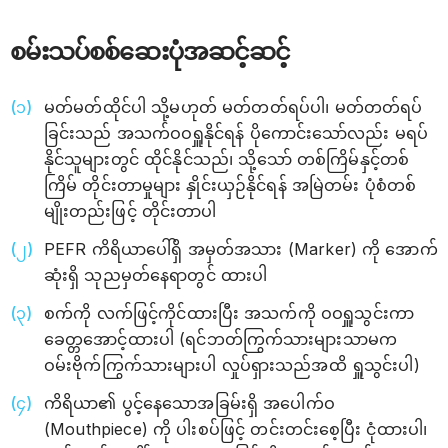
စမ်းသပ်စစ်ဆေးပုံအဆင့်ဆင့်
မတ်မတ်ထိုင်ပါ သို့မဟုတ် မတ်တတ်ရပ်ပါ၊ မတ်တတ်ရပ်
ခြင်းသည် အသက်ဝဝရှူနိုင်ရန် ပိုကောင်းသော်လည်း မရပ်
နိုင်သူများတွင် ထိုင်နိုင်သည်၊ သို့သော် တစ်ကြိမ်နှင့်တစ်
ကြိမ် တိုင်းတာမှုများ နှိုင်းယှဉ်နိုင်ရန် အမြဲတမ်း ပုံစံတစ်
မျိုးတည်းဖြင့် တိုင်းတာပါ
PEFR ကိရိယာပေါ်ရှိ အမှတ်အသား (Marker) ကို အောက်
ဆုံးရှိ သုညမှတ်နေရာတွင် ထားပါ
စက်ကို လက်ဖြင့်ကိုင်ထားပြီး အသက်ကို ဝဝရှူသွင်းကာ
ခေတ္တအောင့်ထားပါ (ရင်ဘတ်ကြွက်သားများသာမက
ဝမ်းဗိုက်ကြွက်သားများပါ လှုပ်ရှားသည်အထိ ရှူသွင်းပါ)
ကိရိယာ၏ ပွင့်နေသောအခြမ်းရှိ အပေါက်ဝ
(Mouthpiece) ကို ပါးစပ်ဖြင့် တင်းတင်းစေ့ပြီး ငုံထားပါ၊