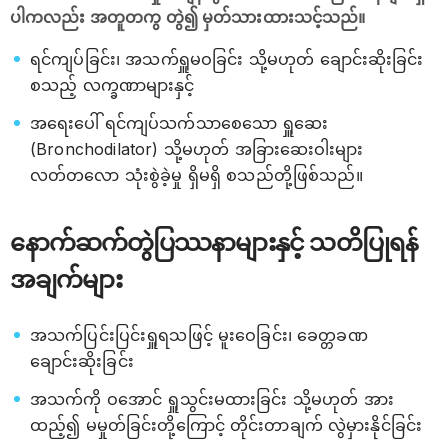
ပါကလည်း အတူတကွ တွဲ၍ မှတ်သားထားသင့်သည်။
ရင်ကျပ်ခြင်း၊ အသက်ရှူမဝခြင်း သို့မဟုတ် ချောင်းဆိုးခြင်း
စသည့် လက္ခဏာများနှင့်
အရေးပေါ် ရင်ကျပ်သက်သာစေသော ရှူဆေး
(Bronchodilator) သို့မဟုတ် အခြားဆေးဝါးများ
လတ်တလော သုံးစွဲခဲ့မှု ရှိမရှိ စသည်တို့ဖြစ်သည်။
နောက်ဆက်တွဲပြဿနာများနှင့် သတိပြုရန်
အချက်များ
အသက်ပြင်းပြင်းရှူရသဖြင့် မူးဝေခြင်း၊ ခေတ္တခဏ
ချောင်းဆိုးခြင်း
အသက်ကို ဝအောင် ရှူသွင်းမထားခြင်း သို့မဟုတ် အား
ထည့်၍ မမှုတ်ခြင်းတို့ကြောင့် တိုင်းတာချက် လွဲမှားနိုင်ခြင်း