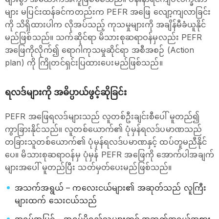
များ မပြင်းထန်ခင်ကတည်းက PEFR အဖြေ လျော့ကျလာခြင်း
ကို သိရှိထားပါက လိုအပ်သည့် ကုသမှုများကို အချိန်မီခံယူနိုင်
မည်ဖြစ်သည်။ သက်ဆိုင်ရာ မိသားစုဆရာဝန်မှလည်း PEFR
အဖြေကိုလိုက်၍ ရောဂါကုသမှုဆိုင်ရာ အစီအစဉ် (Action
plan) ကို ကြိုတင်ရှင်းပြထားပေးမည်ဖြစ်သည်။
ရလဒ်များကို အဓိပ္ပာယ်ဖွင့်ဆိုခြင်း
PEFR အဖြေရလဒ်များသည် လူတစ်ဦးချင်းစီပေါ် မူတည်၍
ကွာခြားနိုင်သည်။ လူတစ်ယောက်၏ ပုံမှန်ရလဒ်ပမာဏသည်
တခြားသူတစ်ယောက်၏ ပုံမှန်ရလဒ်ပမာဏနှင့် ထပ်တူမညီနိုင်
ပေ။ မိသားစုဆရာဝန်မှ ပုံမှန် PEFR အဖြေကို အောက်ပါအချက်
များအပေါ် မူတည်ပြီး သတ်မှတ်ပေးမည်ဖြစ်သည်။
အသက်အရွယ် – ကလေးငယ်များ၏ အဆုတ်သည် လူကြီး
များထက် သေးငယ်သည်