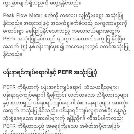
ကွာခြားချက်ရှိသည်ကို တွေ့ရနိုင်သည်။
Peak Flow Meter စက်ကို ကလေး၊ လူကြီးမရွေး အသုံးပြု
နိုင်သည်။ အထူးသဖြင့် အသက်ရှူခက်ခဲသည့် လက္ခဏာများကို
ကောင်းစွာ မပြောပြနိုင်သေးသည့် ကလေးငယ်များအတွက်
PEFR အသုံးပြုခြင်းသည် များစွာ အထောက်အကူ ပြုနိုင်ပြီး၊
အသက် (၅) နှစ်ဝန်းကျင်မှစ၍ ကလေးများတွင် စတင်အသုံးပြု
နိုင်သည်။
ပန်းနာရင်ကျပ်ရောဂါနှင့် PEFR အသုံးပြုပုံ
PEFR ကိရိယာကို ပန်းနာရင်ကျပ်ရောဂါ သံသယရှိသူများ၊
ပန်းနာရင်ကျပ်ရောဂါ ရှိကြောင်း လတ်တလော သိရှိထားသူများ
နှင့် နာတာရှည် ပန်းနာရင်ကျပ်ရောဂါ ခံစားနေရသူများ အားလုံး
အတွက် အသုံးပြုနိုင်သည်။ ပန်းနာရင်ကျပ်လူနာတစ်ဦး နေ့စဉ်
သုံးစွဲနေရသော ဆေးဝါးများကို ချိန်ညှိရန် လိုအပ်ပါကလည်း
PEFR ကိရိယာသည် အရေးကြီးသော အစိတ်အပိုင်းအဖြစ်
ပါဝင်ဆောင်ရွက်ပေးနိုင်သည်။