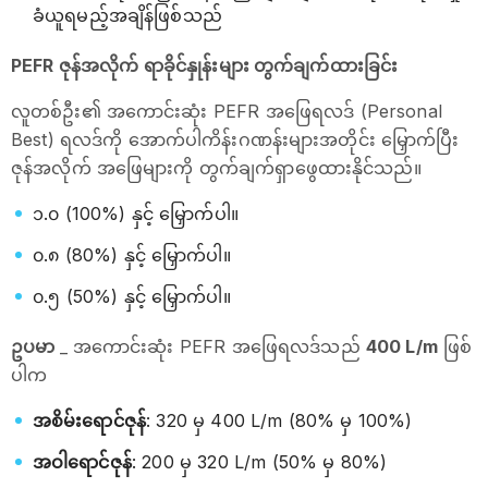
ခံယူရမည့်အချိန်ဖြစ်သည်
PEFR ဇုန်အလိုက် ရာခိုင်နှုန်းများ တွက်ချက်ထားခြင်း
လူတစ်ဦး၏ အကောင်းဆုံး PEFR အဖြေရလဒ် (Personal
Best) ရလဒ်ကို အောက်ပါကိန်းဂဏန်းများအတိုင်း မြှောက်ပြီး
ဇုန်အလိုက် အဖြေများကို တွက်ချက်ရှာဖွေထားနိုင်သည်။
၁.၀ (100%) နှင့် မြှောက်ပါ။
၀.၈ (80%) နှင့် မြှောက်ပါ။
၀.၅ (50%) နှင့် မြှောက်ပါ။
ဥပမာ
_ အကောင်းဆုံး PEFR အဖြေရလဒ်သည်
400 L/m
ဖြစ်
ပါက
အစိမ်းရောင်ဇုန်
: 320 မှ 400 L/m (80% မှ 100%)
အဝါရောင်ဇုန်
: 200 မှ 320 L/m (50% မှ 80%)