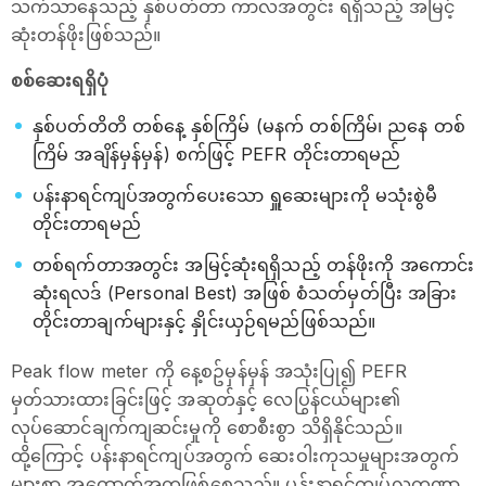
သက်သာနေသည့် နှစ်ပတ်တာ ကာလအတွင်း ရရှိသည့် အမြင့်
ဆုံးတန်ဖိုးဖြစ်သည်။
စစ်ဆေးရရှိပုံ
နှစ်ပတ်တိတိ တစ်နေ့ နှစ်ကြိမ် (မနက် တစ်ကြိမ်၊ ညနေ တစ်
ကြိမ် အချိန်မှန်မှန်) စက်ဖြင့် PEFR တိုင်းတာရမည်
ပန်းနာရင်ကျပ်အတွက်ပေးသော ရှူဆေးများကို မသုံးစွဲမီ
တိုင်းတာရမည်
တစ်ရက်တာအတွင်း အမြင့်ဆုံးရရှိသည့် တန်ဖိုးကို အကောင်း
ဆုံးရလဒ် (Personal Best) အဖြစ် စံသတ်မှတ်ပြီး အခြား
တိုင်းတာချက်များနှင့် နှိုင်းယှဉ်ရမည်ဖြစ်သည်။
Peak flow meter ကို နေ့စဥ်မှန်မှန် အသုံးပြု၍ PEFR
မှတ်သားထားခြင်းဖြင့် အဆုတ်နှင့် လေပြွန်ငယ်များ၏
လုပ်ဆောင်ချက်ကျဆင်းမှုကို စောစီးစွာ သိရှိနိုင်သည်။
ထို့ကြောင့် ပန်းနာရင်ကျပ်အတွက် ဆေးဝါးကုသမှုများအတွက်
များစွာ အထောက်အကူဖြစ်စေသည်။ ပန်းနာရင်ကျပ်လက္ခဏာ