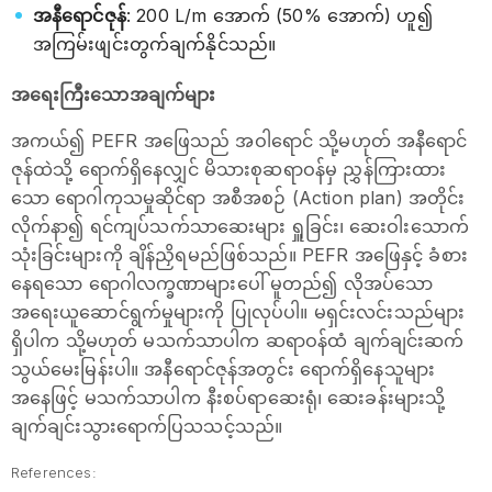
အနီရောင်ဇုန်
: 200 L/m အောက် (50% အောက်) ဟူ၍
အကြမ်းဖျင်းတွက်ချက်နိုင်သည်။
အရေးကြီးသောအချက်များ
အကယ်၍ PEFR အဖြေသည် အဝါရောင် သို့မဟုတ် အနီရောင်
ဇုန်ထဲသို့ ရောက်ရှိနေလျှင် မိသားစုဆရာဝန်မှ ညွှန်ကြားထား
သော ရောဂါကုသမှုဆိုင်ရာ အစီအစဉ် (Action plan) အတိုင်း
လိုက်နာ၍ ရင်ကျပ်သက်သာဆေးများ ရှူခြင်း၊ ဆေးဝါးသောက်
သုံးခြင်းများကို ချိန်ညှိရမည်ဖြစ်သည်။ PEFR အဖြေနှင့် ခံစား
နေရသော ရောဂါလက္ခဏာများပေါ် မူတည်၍ လိုအပ်သော
အရေးယူဆောင်ရွက်မှုများကို ပြုလုပ်ပါ။ မရှင်းလင်းသည်များ
ရှိပါက သို့မဟုတ် မသက်သာပါက ဆရာဝန်ထံ ချက်ချင်းဆက်
သွယ်မေးမြန်းပါ။ အနီရောင်ဇုန်အတွင်း ရောက်ရှိနေသူများ
အနေဖြင့် မသက်သာပါက နီးစပ်ရာဆေးရုံ၊ ဆေးခန်းများသို့
ချက်ချင်းသွားရောက်ပြသသင့်သည်။
References: