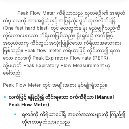
Peak Flow Meter ကိရိယာသည် လူတစ်ဦး၏ အဆုတ်
ထဲမှ လေကို အားအရှိဆုံးနှင့် အမြန်ဆုံး မှုတ်ထုတ်လိုက်ချိန်
(One fast hard blast) တွင် လေထွက်နှုန်း မည်မျှရှိသည်ကို
တိုင်းတာပေးသော ကိရိယာဖြစ်သည်။ ရိုးရှင်း၍ လက်ဖြင့်
အလွယ်တကူ ကိုင်တွယ်အသုံးပြုနိုင်သော ကိရိယာအသေးစား
ဖြစ်သည်။ Peak flow meter ကိရိယာဖြင့် တိုင်းတာ၍ ရလာ
သော ရလဒ်ကို Peak Expiratory Flow rate (PEFR)
သို့မဟုတ် Peak Expiratory Flow Measurement ဟု
ခေါ်သည်။
Peak Flow Meter တွင် အမျိုးအစား နှစ်မျိုးရှိသည်။
လက်ဖြင့် ချိန်ညှိ၍ တိုင်းရသော စက်ကိရိယာ (Manual
Peak Flow Meter)
ရလဒ်ကို ကိရိယာပေါ်ရှိ အမှတ်အသားများကို ကြည့်၍
တိုင်းတာမှတ်သားရသည်