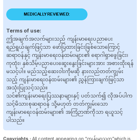
MEDICALLY REVIEWED:
Terms of use:
ဤအချက်အလက်များသည် ကျန်းမာရေးပညာပေး
ရည်ရွယ်ချက်ဖြင့်သာ ဖော်ပြထားခြင်းဖြစ်သောကြောင့်
ဆရာဝန်နှင့် ကျန်းမာရေးဝန်ထမ်းများ၏ ရောဂါရှာဖွေခြင်း၊
ကုထုံး၊ နှစ်သိမ့်ပညာပေးဆွေးနွေးခြင်းများအား အစားထိုးရန်
မသင့်ပါ။ မည်သည့်ဆေးဝါးကိုမဆို နားလည်တတ်ကျွမ်း
သည့် ကျန်းမာရေးဝန်ထမ်းများ၏ ညွှန်ကြားချက်ဖြင့်သာ
အသုံးပြုသင့်သည်။
သင်၏ကျန်းမာရေးပြဿနာများနှင့် ပတ်သက်၍ လိုအပ်ပါက
သင့်မိသားစုဆရာဝန် သို့မဟုတ် တတ်ကျွမ်းသော
ကျန်းမာရေးဝန်ထမ်းများ၏ အကြံဉာဏ်ကိုသာ ရယူသင့်
ပါသည်။
Copyrights :
All content appearing on “ကျန်းမာသုတ”which is