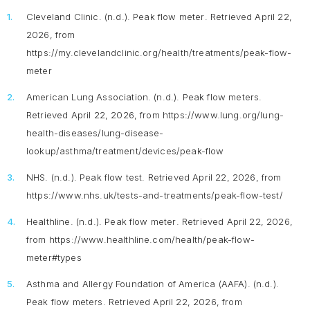
Cleveland Clinic. (n.d.).
Peak flow meter
. Retrieved April 22,
2026, from
https://my.clevelandclinic.org/health/treatments/peak-flow-
meter
American Lung Association. (n.d.).
Peak flow meters
.
Retrieved April 22, 2026, from https://www.lung.org/lung-
health-diseases/lung-disease-
lookup/asthma/treatment/devices/peak-flow
NHS. (n.d.).
Peak flow test
. Retrieved April 22, 2026, from
https://www.nhs.uk/tests-and-treatments/peak-flow-test/
Healthline. (n.d.).
Peak flow meter
. Retrieved April 22, 2026,
from https://www.healthline.com/health/peak-flow-
meter#types
Asthma and Allergy Foundation of America (AAFA). (n.d.).
Peak flow meters
. Retrieved April 22, 2026, from