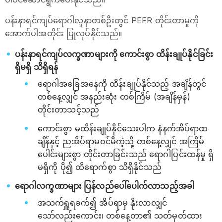
ပန်းနာရင်ကျပ်ရောဂါလူနာတစ်ဦးတွင် PEFR တိုင်းတာမှုကို
အောက်ပါအတိုင်း ပြုလုပ်နိုင်သည်။
ပန်းနာရင်ကျပ်လက္ခဏာများကို ကောင်းစွာ ထိန်းချုပ်နိုင်ခြင်း
ရှိမရှိ သိရှိရန်
ရောဂါအခြေအနေကို ထိန်းချုပ်နိုင်သည့် အချိန်တွင်
တစ်နေ့လျှင် အနည်းဆုံး တစ်ကြိမ် (အချိန်မှန်)
တိုင်းတာသင့်သည်
ကောင်းစွာ မထိန်းချုပ်နိုင်သေးပါက နံနက်အိပ်ရာထ
ချိန်နှင့် ညအိပ်ရာမဝင်မီကဲ့သို့ တစ်နေ့လျှင် အကြိမ်
ပေါင်းများစွာ တိုင်းတာခြင်းသည် ရောဂါပြင်းထန်မှု ရှိ
မရှိကို ပို၍ ထိရောက်စွာ သိရှိနိုင်သည်
ရောဂါလက္ခဏာများ ပြန်လည်ပေါ်ပေါက်လာသည့်အခါ
အသက်ရှူရခက်၍ အိပ်ရာမှ နိုးလာလျှင်
သော်လည်းကောင်း၊ တစ်နေ့တာ၏ သတ်မှတ်ထား