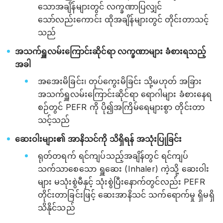
သောအချိန်များတွင် လက္ခဏာပြလျှင်
သော်လည်းကောင်း ထိုအချိန်များတွင် တိုင်းတာသင့်
သည်
အသက်ရှူလမ်းကြောင်းဆိုင်ရာ လက္ခဏာများ ခံစားရသည့်
အခါ
အအေးမိခြင်း၊ တုပ်ကွေးမိခြင်း သို့မဟုတ် အခြား
အသက်ရှူလမ်းကြောင်းဆိုင်ရာ ရောဂါများ ခံစားနေရ
စဉ်တွင် PEFR ကို ပို၍အကြိမ်ရေများစွာ တိုင်းတာ
သင့်သည်
ဆေးဝါးများ၏ အာနိသင်ကို သိရှိရန် အသုံးပြုခြင်း
ရုတ်တရက် ရင်ကျပ်သည့်အချိန်တွင် ရင်ကျပ်
သက်သာစေသော ရှူဆေး (Inhaler) ကဲ့သို့ ဆေးဝါး
များ မသုံးစွဲမီနှင့် သုံးစွဲပြီးနောက်တွင်လည်း PEFR
တိုင်းတာခြင်းဖြင့် ဆေးအာနိသင် သက်ရောက်မှု ရှိမရှိ
သိနိုင်သည်