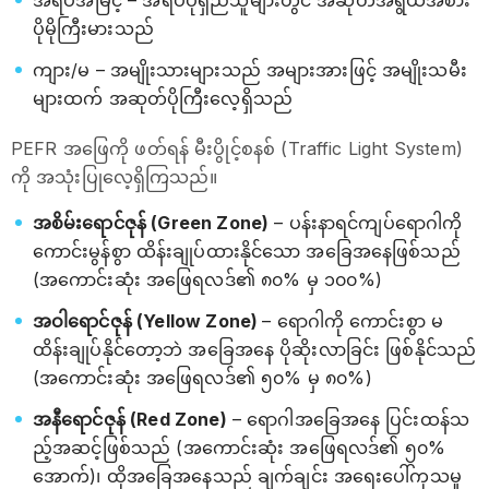
အရပ်အမြင့် – အရပ်ပိုရှည်သူများတွင် အဆုတ်အရွယ်အစား
ပိုမိုကြီးမားသည်
ကျား/မ – အမျိုးသားများသည် အများအားဖြင့် အမျိုးသမီး
များထက် အဆုတ်ပိုကြီးလေ့ရှိသည်
PEFR အဖြေကို ဖတ်ရန် မီးပွိုင့်စနစ် (Traffic Light System)
ကို အသုံးပြုလေ့ရှိကြသည်။
အစိမ်းရောင်ဇုန် (Green Zone)
– ပန်းနာရင်ကျပ်ရောဂါကို
ကောင်းမွန်စွာ ထိန်းချုပ်ထားနိုင်သော အခြေအနေဖြစ်သည်
(အကောင်းဆုံး အဖြေရလဒ်၏ ၈၀% မှ ၁၀၀%)
အဝါရောင်ဇုန် (Yellow Zone)
– ရောဂါကို ကောင်းစွာ မ
ထိန်းချုပ်နိုင်တော့ဘဲ အခြေအနေ ပိုဆိုးလာခြင်း ဖြစ်နိုင်သည်
(အကောင်းဆုံး အဖြေရလဒ်၏ ၅၀% မှ ၈၀%)
အနီရောင်ဇုန် (Red Zone)
– ရောဂါအခြေအနေ ပြင်းထန်သ
ည့်အဆင့်ဖြစ်သည် (အကောင်းဆုံး အဖြေရလဒ်၏ ၅၀%
အောက်)၊ ထိုအခြေအနေသည် ချက်ချင်း အရေးပေါ်ကုသမှု