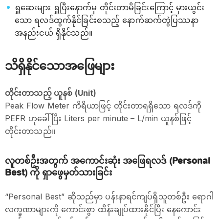
ရှူဆေးများ ရှူပြီးနောက်မှ တိုင်းတာမိခြင်းကြောင့် မှားယွင်း
သော ရလဒ်ထွက်နိုင်ခြင်းစသည့် နောက်ဆက်တွဲပြဿနာ
အနည်းငယ် ရှိနိုင်သည်။
သိရှိနိုင်သောအဖြေများ
တိုင်းတာသည့် ယူနစ် (Unit)
Peak Flow Meter ကိရိယာဖြင့် တိုင်းတာရရှိသော ရလဒ်ကို
PEFR ဟုခေါ်ပြီး Liters per minute – L/min ယူနစ်ဖြင့်
တိုင်းတာသည်။
လူတစ်ဦးအတွက် အကောင်းဆုံး အဖြေရလဒ် (Personal
Best) ကို ရှာဖွေမှတ်သားခြင်း
“Personal Best” ဆိုသည်မှာ ပန်းနာရင်ကျပ်ရှိသူတစ်ဦး ရောဂါ
လက္ခဏာများကို ကောင်းစွာ ထိန်းချုပ်ထားနိုင်ပြီး နေကောင်း