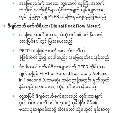
အဖြေရလဒ်ကို ကလေး သို့မဟုတ် လူကြီး အသက်
အလိုက် သက်ဆိုင်ရာ တိုင်းတာချက် ပျမ်းမျှဇယား
တွင် ဖြည့်စွက်၍ PEFR အဖြေထုတ်ရမည်ဖြစ်သည်
ဒီဂျစ်တယ် စက်ကိရိယာ (Digital Peak Flow Meter)
အဖြေရလဒ်တိုင်းတာချက်ကို စက်၏ မော်နီတာဖန်
သားပြင်ပေါ်တွင် ပြသပေးသည်
PEFR အဖြေရလဒ်ကို အသက်အလိုက်
ခွဲခြမ်းစိတ်ဖြာ၍ တပါတည်း အဖြေထုတ်ပေးနိုင်သည်
ဒီဂျစ်တယ် စက်ကိရိယာများသည် PEFR တိုင်းတာ
ချက်အပြင် FEV1 or Forced Expiratory Volume
in 1 second (ပထမဆုံး တစ်စက္ကန့်အတွင်း မှုတ်ထုတ်
နိုင်သည့် လေပမာဏ) ကိုပါ တိုင်းတာနိုင်သည်
ထို့အပြင် ဒီဂျစ်တယ်စက်များသည် တိုင်းတာချက်
မှတ်တမ်းများကို ဒေါင်းလုဒ်ဆွဲယူနိုင်ပြီး မိမိ၏
မိသားစုဆရာဝန်ထံသို့ အီးမေးလ် သို့မဟုတ် ဖုန်းစာတို