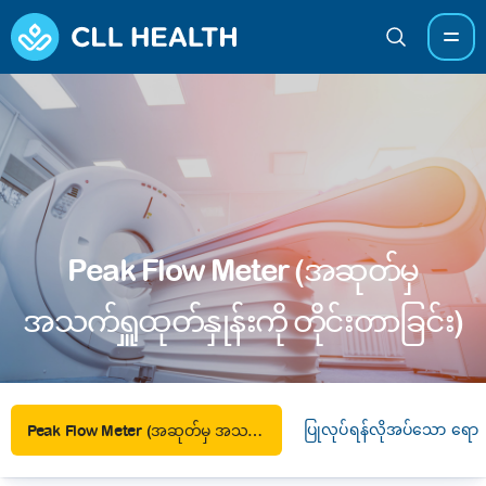
Peak Flow Meter (အဆုတ်မှ
အသက်ရှူထုတ်နှုန်းကို တိုင်းတာခြင်း)
ပြုလုပ်ရန်လိုအပ်သော ရောဂ
Peak Flow Meter (အဆုတ်မှ အသက်ရှူထုတ်နှုန်းကို တိုင်းတာခြင်း)