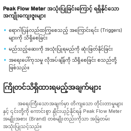
Peak Flow Meter အသုံးပြုခြင်းကြောင့် ရရှိနိုင်သော
အကျိုးကျေးဇူးများ
ရောဂါပြန်လည်ထကြွစေသည့် အကြောင်းရင်း (Triggers)
များကို သိရှိစေခြင်း
မည်သည့်ဆေးကို အသုံးပြုရမည်ကို ဆုံးဖြတ်နိုင်ခြင်း
အရေးပေါ်ကုသမှု လိုအပ်ချိန်ကို သိရှိစေခြင်း စသည်တို့
ဖြစ်သည်။
ကြိုတင်သိရှိထားရမည့်အချက်များ
အရေးကြီးသောအချက်မှာ တိကျသော တိုင်းတာမှုများ
နှင့် ၎င်းတို့ကို ကောင်းစွာ နှိုင်းယှဉ်နိုင်ရန် Peak Flow Meter
အမျိုးအစား (Brand) တစ်မျိုးတည်းကိုသာ အမြဲတမ်း
အသုံးပြုသင့်သည်။