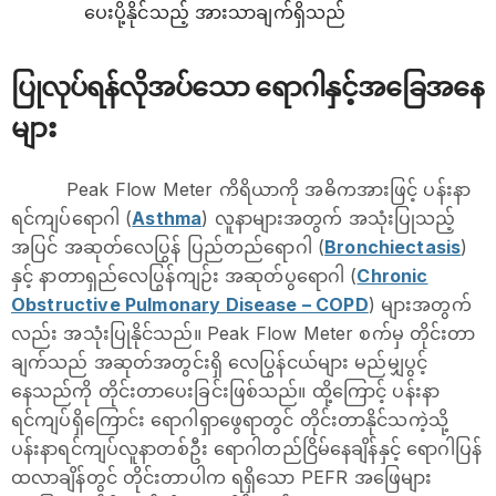
ပေးပို့နိုင်သည့် အားသာချက်ရှိသည်
ပြုလုပ်ရန်လိုအပ်သော ရောဂါနှင့်အခြေအနေ
များ
Peak Flow Meter ကိရိယာကို အဓိကအားဖြင့် ပန်းနာ
ရင်ကျပ်ရောဂါ (
Asthma
) လူနာများအတွက် အသုံးပြုသည့်
အပြင် အဆုတ်လေပြွန် ပြည်တည်ရောဂါ (
Bronchiectasis
)
နှင့် နာတာရှည်လေပြွန်ကျဉ်း အဆုတ်ပွရောဂါ (
Chronic
Obstructive Pulmonary Disease – COPD
) များအတွက်
လည်း အသုံးပြုနိုင်သည်။ Peak Flow Meter စက်မှ တိုင်းတာ
ချက်သည် အဆုတ်အတွင်းရှိ လေပြွန်ငယ်များ မည်မျှပွင့်
နေသည်ကို တိုင်းတာပေးခြင်းဖြစ်သည်။ ထို့ကြောင့် ပန်းနာ
ရင်ကျပ်ရှိကြောင်း ရောဂါရှာဖွေရာတွင် တိုင်းတာနိုင်သကဲ့သို့
ပန်းနာရင်ကျပ်လူနာတစ်ဦး ရောဂါတည်ငြိမ်နေချိန်နှင့် ရောဂါပြန်
ထလာချိန်တွင် တိုင်းတာပါက ရရှိသော PEFR အဖြေများ