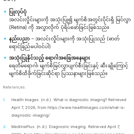
ပြုလုပ်ပုံ
အလင်းလှိုင်းများကို အသုံးပြု၍ မျက်စိအတွင်းပိုင်းရှိ မြင်လွှာ
(Retina) ကို အလွှာလိုက် ပုံရိပ်ဖော်ခြင်းဖြစ်သည်။
နည်းပညာ
– အလင်းလှိုင်းများကို အသုံးပြုသည် (ဓာတ်
ရောင်ခြည်မပါဝင်ပါ)
အသုံးပြုနိုင်သည့် ရောဂါအခြေအနေများ
ရေတိမ်ရောဂါ၊ မျက်စိမြင်လွှာပျက်စီးခြင်းနှင့် ဆီးချိုကြောင့်
မျက်စိထိခိုက်ခြင်းဆိုင်ရာ ပြဿနာများဖြစ်သည်။
References:
Health Images. (n.d.).
What is diagnostic imaging?
Retrieved
April 7, 2026, from https://www.healthimages.com/what-is-
diagnostic-imaging/
MedlinePlus. (n.d.).
Diagnostic imaging
. Retrieved April 7,