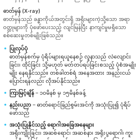
ဓာတ်မှန် (X-ray)
ဓာတ်မှန်သည် ခန္ဓာကိုယ်အတွင်းရှိ အရိုးများကဲ့သို့သော အရာ
ဝတ္ထုများကို ပုံဖော်ပေးသည့် လျင်မြန်ပြီး နာကျင်မှုမရှိသော
စစ်ဆေးမှုတစ်မျိုးဖြစ်သည်။
ပြုလုပ်ပုံ
ဓာတ်မှန်စက်မှ ပုံရိပ်များရယူနေစဉ် လူနာသည် လဲလျောင်း
ခြင်း၊ ထိုင်ခြင်း သို့မဟုတ် မတ်တပ်ရပ်ခြင်းစသည့် ပုံစံအမျိုး
မျိုး နေရနိုင်သည်။ တစ်ခါတစ်ရံ အနေအထား အနည်းငယ်
ပြောင်းရန်လည်း လိုအပ်နိုင်သည်။
ကြာမြင့်ချိန်
– ၁၀မိနစ် မှ ၁၅မိနစ်ခန့်
နည်းပညာ
– ဓာတ်ရောင်ခြည်စွမ်းအင်ကို အသုံးပြု၍ ပုံရိပ်
ဖော်သည်
အသုံးပြုနိုင်သည့် ရောဂါအခြေအနေများ
အရိုးကျိုးခြင်း၊ အဆစ်ရောင်၊ အဆစ်နာ၊ အရိုးပွရောဂါ၊ ကူး