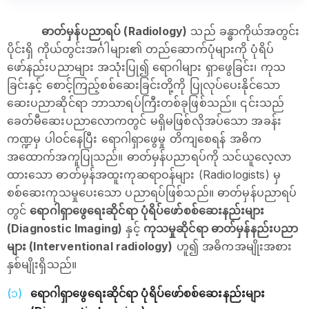
ဓာတ်မှန်ပညာရပ် (Radiology)
သည် ခန္ဓာကိုယ်အတွင်း
ပိုင်းရှိ ကိုယ်တွင်းအင်္ဂါများ၏ တည်ဆောက်ပုံများကို ပုံရိပ်
ဖော်နည်းပညာများ အသုံးပြု၍ ရောဂါများ ရှာဖွေခြင်း၊ ကုသ
ခြင်းနှင့် စောင့်ကြည့်စစ်ဆေးခြင်းတို့ကို ပြုလုပ်ပေးနိုင်သော
ဆေးပညာဆိုင်ရာ ဘာသာရပ်ကြီးတစ်ခုဖြစ်သည်။ ၎င်းသည်
ခေတ်မီဆေးပညာလောကတွင် မရှိမဖြစ်လိုအပ်သော အခန်း
ကဏ္ဍမှ ပါဝင်နေပြီး ရောဂါရှာဖွေမှု တိကျစေရန် အဓိက
အထောက်အကူပြုသည်။ ဓာတ်မှန်ပညာရပ်ကို သင်ယူလေ့လာ
ထားသော ဓာတ်မှန်အထူးကုဆရာဝန်များ (Radiologists) မှ
စစ်ဆေးကုသမှုပေးသော ပညာရပ်ဖြစ်သည်။ ဓာတ်မှန်ပညာရပ်
တွင်
ရောဂါရှာဖွေရေးဆိုင်ရာ ပုံရိပ်ဖော်စစ်ဆေးနည်းများ
(Diagnostic Imaging)
နှင့်
ကုသ‌မှုဆိုင်ရာ ဓာတ်မှန်နည်းပညာ
များ (Interventional radiology)
ဟူ၍ အဓိကအမျိုးအစား
နှစ်မျိုးရှိသည်။
ရောဂါရှာဖွေရေးဆိုင်ရာ ပုံရိပ်ဖော်စစ်ဆေးနည်းများ