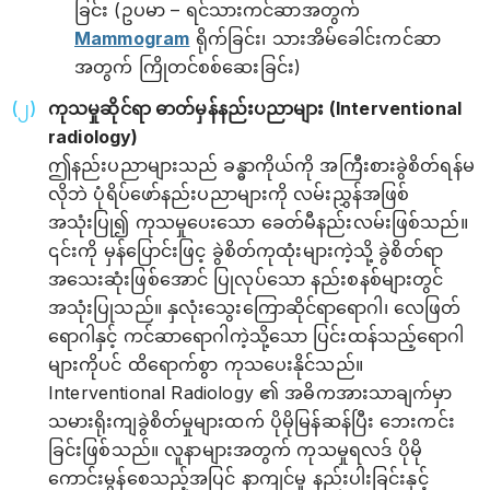
ခြင်း (ဥပမာ – ရင်သားကင်ဆာအတွက်
Mammogram
ရိုက်ခြင်း၊ သားအိမ်ခေါင်းကင်ဆာ
အတွက် ကြိုတင်စစ်ဆေးခြင်း)
ကုသ‌မှုဆိုင်ရာ ဓာတ်မှန်နည်းပညာများ (Interventional
radiology)
ဤနည်းပညာများသည် ခန္ဓာကိုယ်ကို အကြီးစားခွဲစိတ်ရန်မ
လိုဘဲ ပုံရိပ်ဖော်နည်းပညာများကို လမ်းညွှန်အဖြစ်
အသုံးပြု၍ ကုသမှုပေးသော ခေတ်မီနည်းလမ်းဖြစ်သည်။
၎င်းကို မှန်ပြောင်းဖြင့ ခွဲစိတ်ကုထုံးများကဲ့သို့ ခွဲစိတ်ရာ
အသေးဆုံးဖြစ်အောင် ပြုလုပ်သော နည်းစနစ်များတွင်
အသုံးပြုသည်။ နှလုံးသွေးကြောဆိုင်ရာရောဂါ၊ လေဖြတ်
ရောဂါနှင့် ကင်ဆာရောဂါကဲ့သို့သော ပြင်းထန်သည့်ရောဂါ
များကိုပင် ထိရောက်စွာ ကုသပေးနိုင်သည်။
Interventional Radiology ၏ အဓိကအားသာချက်မှာ
သမားရိုးကျခွဲစိတ်မှုများထက် ပိုမိုမြန်ဆန်ပြီး ဘေးကင်း
ခြင်းဖြစ်သည်။ လူနာများအတွက် ကုသမှုရလဒ် ပိုမို
ကောင်းမွန်စေသည့်အပြင် နာကျင်မှု နည်းပါးခြင်းနှင့်