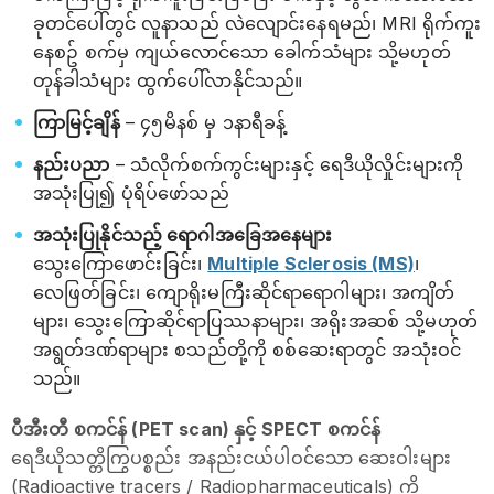
ခုတင်ပေါ်တွင် လူနာသည် လဲလျောင်းနေရမည်၊ MRI ရိုက်ကူး
နေစဥ် စက်မှ ကျယ်လောင်သော ခေါက်သံများ သို့မဟုတ်
တုန်ခါသံများ ထွက်ပေါ်လာနိုင်သည်။
ကြာမြင့်ချိန်
– ၄၅မိနစ် မှ ၁နာရီခန့်
နည်းပညာ
– သံလိုက်စက်ကွင်းများနှင့် ရေဒီယိုလှိုင်းများကို
အသုံးပြု၍ ပုံရိပ်ဖော်သည်
အသုံးပြုနိုင်သည့် ရောဂါအခြေအနေများ
သွေးကြောဖောင်းခြင်း၊
Multiple Sclerosis (MS)
၊
လေဖြတ်ခြင်း၊ ကျောရိုးမကြီးဆိုင်ရာရောဂါများ၊ အကျိတ်
များ၊ သွေးကြောဆိုင်ရာပြဿနာများ၊ အရိုးအဆစ် သို့မဟုတ်
အရွတ်ဒဏ်ရာများ စသည်တို့ကို စစ်ဆေးရာတွင် အသုံးဝင်
သည်။
ပီအီးတီ စကင်န် (PET scan) နှင့် SPECT စကင်န်
ရေဒီယိုသတ္တိကြွပစ္စည်း အနည်းငယ်ပါဝင်သော ဆေးဝါးများ
(Radioactive tracers / Radiopharmaceuticals) ကို