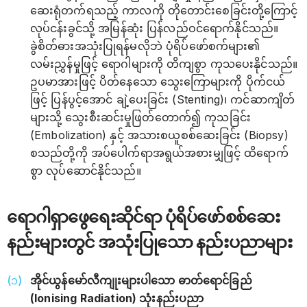
ဆေးရုံတက်ရသည့် ကာလကို တိုတောင်းစေခြင်းတို့ကြောင့်
လုပ်ငန်းခွင်သို့ အမြန်ဆုံး ပြန်လည်ဝင်ရောက်နိုင်သည်။
ခွဲစိတ်ဓားအသုံးပြုရန်မလိုဘဲ ပုံရိပ်ဖော်စက်များ၏
လမ်းညွှန်မှုဖြင့် ရောဂါများကို တိကျစွာ ကုသပေးနိုင်သည်။
ဥပမာအားဖြင့် ပိတ်နေသော သွေးကြောများကို ပိုက်ငယ်
ဖြင့် ပြန်ပွင့်အောင် ချဲ့ပေးခြင်း (Stenting)၊ ကင်ဆာကျိတ်
များသို့ သွေးစီးဆင်းမှုဖြတ်တောက်၍ ကုသခြင်း
(Embolization) နှင့် အသားစယူစစ်ဆေးခြင်း (Biopsy)
စသည်တို့ကို အပ်ပေါက်ရာအရွယ်အစားမျှဖြင့် ထိရောက်
စွာ လုပ်ဆောင်နိုင်သည်။
ရောဂါရှာဖွေရေးဆိုင်ရာ ပုံရိပ်ဖော်စစ်ဆေး
နည်းများတွင် အသုံးပြုသော နည်းပညာများ
အိုင်ယွန်မော်လီကျုးများပါသော ဓာတ်ရောင်ခြည်
(Ionising Radiation) သုံးနည်းပညာ