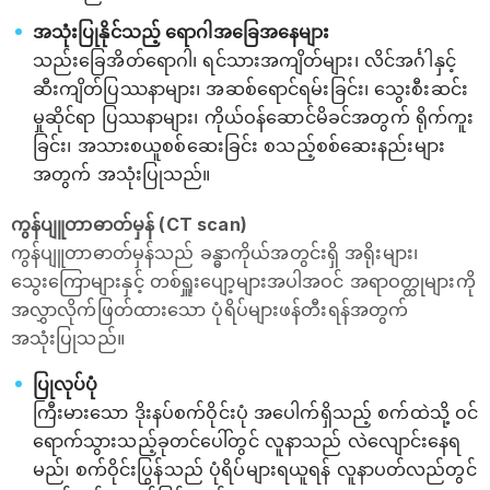
အသုံးပြုနိုင်သည့် ရောဂါအခြေအနေများ
သည်းခြေအိတ်ရောဂါ၊ ရင်သားအကျိတ်များ၊ လိင်အင်္ဂါနှင့်
ဆီးကျိတ်ပြဿနာများ၊ အဆစ်ရောင်ရမ်းခြင်း၊ သွေးစီးဆင်း
မှုဆိုင်ရာ ပြဿနာများ၊ ကိုယ်ဝန်ဆောင်မိခင်အတွက် ရိုက်ကူး
ခြင်း၊ အသားစယူစစ်ဆေးခြင်း စသည့်စစ်ဆေးနည်းများ
အတွက် အသုံးပြုသည်။
ကွန်ပျူတာဓာတ်မှန် (CT scan)
ကွန်ပျူတာဓာတ်မှန်သည် ခန္ဓာကိုယ်အတွင်းရှိ အရိုးများ၊
သွေးကြောများနှင့် တစ်ရှူးပျော့များအပါအဝင် အရာဝတ္ထုများကို
အလွှာလိုက်ဖြတ်ထားသော ပုံရိပ်များဖန်တီးရန်အတွက်
အသုံးပြုသည်။
ပြုလုပ်ပုံ
ကြီးမားသော ဒိုးနပ်စက်ဝိုင်းပုံ အပေါက်ရှိသည့် စက်ထဲသို့ ဝင်
ရောက်သွားသည့်ခုတင်ပေါ်တွင် လူနာသည် လဲလျောင်းနေရ
မည်၊ စက်ဝိုင်းပြွန်သည် ပုံရိပ်များရယူရန် လူနာပတ်လည်တွင်