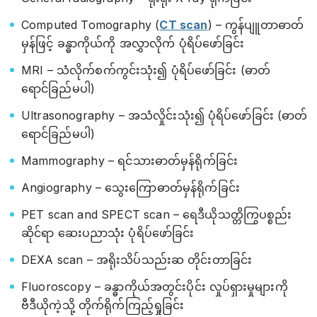
Computed Tomography (
CT scan
) – ကွန်ပျူတာဓာတ်
မှန်ဖြင့် ခန္ဓာကိုယ်ကို အလွှာလိုက် ပုံရိပ်ဖော်ခြင်း
MRI – သံလိုက်စက်ကွင်းသုံး၍ ပုံရိပ်ဖော်ခြင်း (ဓာတ်
ရောင်ခြည်မပါ)
Ultrasonography – အသံလှိုင်းသုံး၍ ပုံရိပ်ဖော်ခြင်း (ဓာတ်
ရောင်ခြည်မပါ)
Mammography – ရင်သားဓာတ်မှန်ရိုက်ခြင်း
Angiography – သွေးကြောဓာတ်မှန်ရိုက်ခြင်း
PET scan and SPECT scan – ရေဒီယိုသတ္တိကြွပစ္စည်း
ဆိုင်ရာ ဆေးပညာသုံး ပုံရိပ်ဖော်ခြင်း
DEXA scan – အရိုးသိပ်သည်းဆ တိုင်းတာခြင်း
Fluoroscopy – ခန္ဓာကိုယ်အတွင်းပိုင်း လှုပ်ရှားမှုများကို
ဗီဒီယိုကဲ့သို့ တိုက်ရိုက်ကြည့်ရှုခြင်း