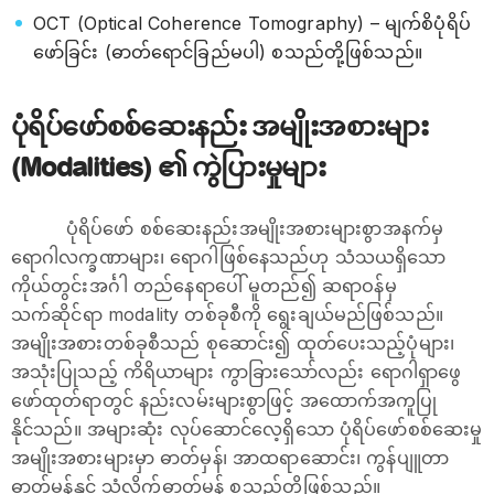
OCT (Optical Coherence Tomography) – မျက်စိပုံရိပ်
ဖော်ခြင်း (ဓာတ်ရောင်ခြည်မပါ) စသည်တို့ဖြစ်သည်။
ပုံရိပ်ဖော်စစ်ဆေးနည်း အမျိုးအစားများ
(Modalities) ၏ ကွဲပြားမှုများ
ပုံရိပ်ဖော် စစ်ဆေးနည်းအမျိုးအစားများစွာအနက်မှ
ရောဂါလက္ခဏာများ၊ ရောဂါဖြစ်နေသည်ဟု သံသယရှိသော
ကိုယ်တွင်းအင်္ဂါ တည်နေရာပေါ် မူတည်၍ ဆရာဝန်မှ
သက်ဆိုင်ရာ modality တစ်ခုစီကို ရွေးချယ်မည်ဖြစ်သည်။
အမျိုးအစားတစ်ခုစီသည် စုဆောင်း၍ ထုတ်ပေးသည့်ပုံများ၊
အသုံးပြုသည့် ကိရိယာများ ကွာခြားသော်လည်း ရောဂါရှာဖွေ
ဖော်ထုတ်ရာတွင် နည်းလမ်းများစွာဖြင့် အထောက်အကူပြု
နိုင်သည်။ အများဆုံး လုပ်ဆောင်လေ့ရှိသော ပုံရိပ်ဖော်စစ်ဆေးမှု
အမျိုးအစားများမှာ ဓာတ်မှန်၊ အာထရာဆောင်း၊ ကွန်ပျူတာ
ဓာတ်မှန်နှင့် သံလိုက်ဓာတ်မှန် စသည်တို့ဖြစ်သည်။