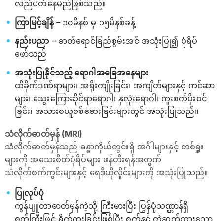
လည်ပတ်နေမည်ဖြစ်သည်။
ကြာမြင့်ချိန်
– ၁၀မိနစ် မှ ၁၅မိနစ်ခန့်
နည်းပညာ
– ဓာတ်ရောင်ခြည်စွမ်းအင် အသုံးပြု၍ ပုံရိပ်
ဖော်သည်
အသုံးပြုနိုင်သည့် ရောဂါအခြေအနေများ
ထိခိုက်ဒဏ်ရာများ၊ အရိုးကျိုးခြင်း၊ အကျိတ်များနှင့် ကင်ဆာ
များ၊ သွေးကြောဆိုင်ရာရောဂါ၊ နှလုံးရောဂါ၊ ကူးစက်ပိုးဝင်
ခြင်း၊ အသားစယူစစ်ဆေးခြင်းများတွင် အသုံးပြုသည်။
သံလိုက်ဓာတ်မှန် (MRI)
သံလိုက်ဓာတ်မှန်သည် ခန္ဓာကိုယ်တွင်းရှိ အင်္ဂါများနှင့် တစ်ရှူး
များကို အသေးစိတ်ပုံရိပ်များ ဖန်တီးရန်အတွက်
သံလိုက်စက်ကွင်းများနှင့် ရေဒီယိုလှိုင်းများကို အသုံးပြုသည်။
ပြုလုပ်ပုံ
ကွန်ပျူတာဓာတ်မှန်ကဲ့သို့ ကြီးမားပြီး ပြွန်ပုံသဏ္ဌာန်ရှိ
စက်ကြီးဖြင့် ရိုက်ကူးခြင်းဖြစ်ပြီး စက်နှင့် တွဲဆက်ထားသော