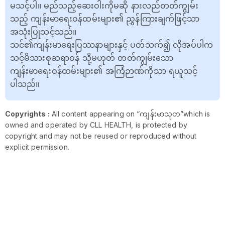
မသင့်ပါ။ မည်သည့်ဆေးဝါးကိုမဆို နားလည်တတ်ကျွမ်း
သည့် ကျန်းမာရေးဝန်ထမ်းများ၏ ညွှန်ကြားချက်ဖြင့်သာ
အသုံးပြုသင့်သည်။
သင်၏ကျန်းမာရေးပြဿနာများနှင့် ပတ်သက်၍ လိုအပ်ပါက
သင့်မိသားစုဆရာဝန် သို့မဟုတ် တတ်ကျွမ်းသော
ကျန်းမာရေးဝန်ထမ်းများ၏ အကြံဉာဏ်ကိုသာ ရယူသင့်
ပါသည်။
Copyrights :
All content appearing on “ကျန်းမာသုတ”which is
owned and operated by CLL HEALTH, is protected by
copyright and may not be reused or reproduced without
explicit permission.