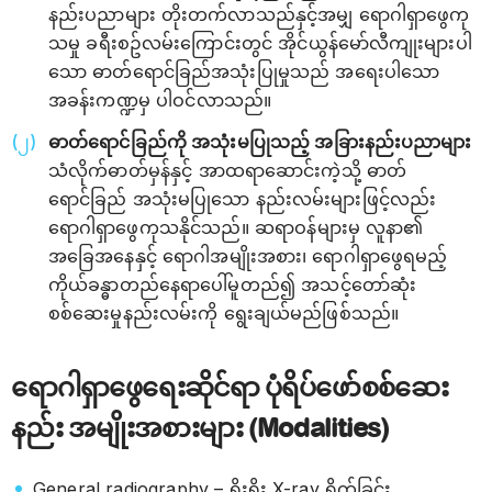
နည်းပညာများ တိုးတက်လာသည်နှင့်အမျှ ရောဂါရှာဖွေကု
သမှု ခရီးစဥ်လမ်းကြောင်းတွင် အိုင်ယွန်မော်လီကျုးများပါ
သော ဓာတ်ရောင်ခြည်အသုံးပြုမှုသည် အရေးပါသော
အခန်းကဏ္ဍမှ ပါဝင်လာသည်။
ဓာတ်ရောင်ခြည်ကို အသုံးမပြုသည့် အခြားနည်းပညာများ
သံလိုက်ဓာတ်မှန်နှင့် အာထရာဆောင်းကဲ့သို့ ဓာတ်
ရောင်ခြည် အသုံးမပြုသော နည်းလမ်းများဖြင့်လည်း
ရောဂါရှာဖွေကုသနိုင်သည်။ ဆရာဝန်များမှ လူနာ၏
အခြေအနေနှင့် ရောဂါအမျိုးအစား၊ ရောဂါရှာဖွေရမည့်
ကိုယ်ခန္ဓာတည်နေရာပေါ်မူတည်၍ အသင့်တော်ဆုံး
စစ်ဆေးမှုနည်းလမ်းကို ရွေးချယ်မည်ဖြစ်သည်။
ရောဂါရှာဖွေရေးဆိုင်ရာ ပုံရိပ်ဖော်စစ်ဆေး
နည်း အမျိုးအစားများ (Modalities)
General radiography – ရိုးရိုး X-ray ရိုက်ခြင်း