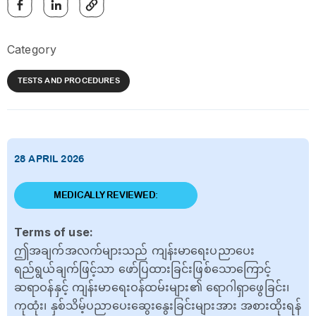
Category
TESTS AND PROCEDURES
28 APRIL 2026
MEDICALLY REVIEWED:
Terms of use:
ဤအချက်အလက်များသည် ကျန်းမာရေးပညာပေး
ရည်ရွယ်ချက်ဖြင့်သာ ဖော်ပြထားခြင်းဖြစ်သောကြောင့်
ဆရာဝန်နှင့် ကျန်းမာရေးဝန်ထမ်းများ၏ ရောဂါရှာဖွေခြင်း၊
ကုထုံး၊ နှစ်သိမ့်ပညာပေးဆွေးနွေးခြင်းများအား အစားထိုးရန်