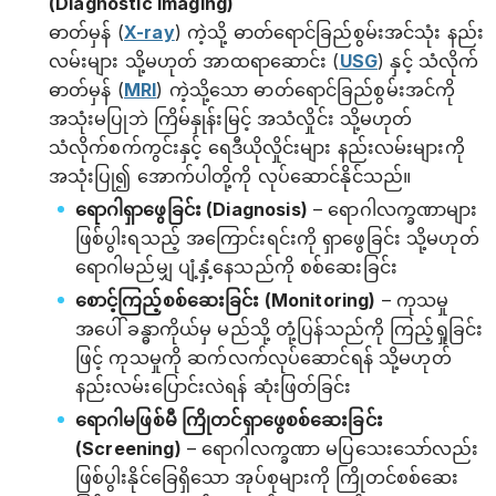
(Diagnostic Imaging)
ဓာတ်မှန် (
X-ray
) ကဲ့သို့ ဓာတ်ရောင်ခြည်စွမ်းအင်သုံး နည်း
လမ်းများ သို့မဟုတ် အာထရာဆောင်း (
USG
) နှင့် သံလိုက်
ဓာတ်မှန် (
MRI
) ကဲ့သို့သော ဓာတ်ရောင်ခြည်စွမ်းအင်ကို
အသုံးမပြုဘဲ ကြိမ်နှုန်းမြင့် အသံလှိုင်း သို့မဟုတ်
သံလိုက်စက်ကွင်းနှင့် ရေဒီယိုလှိုင်းများ နည်းလမ်းများကို
အသုံးပြု၍ အောက်ပါတို့ကို လုပ်ဆောင်နိုင်သည်။
ရောဂါရှာဖွေခြင်း (Diagnosis)
– ရောဂါလက္ခဏာများ
ဖြစ်ပွါးရသည့် အကြောင်းရင်းကို ရှာဖွေခြင်း သို့မဟုတ်
ရောဂါမည်မျှ ပျံ့နှံ့နေသည်ကို စစ်ဆေးခြင်း
စောင့်ကြည့်စစ်ဆေးခြင်း (Monitoring)
– ကုသမှု
အပေါ် ခန္ဓာကိုယ်မှ မည်သို့ တုံ့ပြန်သည်ကို ကြည့်ရှုခြင်း
ဖြင့် ကုသမှုကို ဆက်လက်လုပ်ဆောင်ရန် သို့မဟုတ်
နည်းလမ်းပြောင်းလဲရန် ဆုံးဖြတ်ခြင်း
ရောဂါမဖြစ်မီ ကြိုတင်ရှာဖွေစစ်ဆေးခြင်း
(Screening)
– ရောဂါလက္ခဏာ မပြသေးသော်လည်း
ဖြစ်ပွါးနိုင်ခြေရှိသော အုပ်စုများကို ကြိုတင်စစ်ဆေး