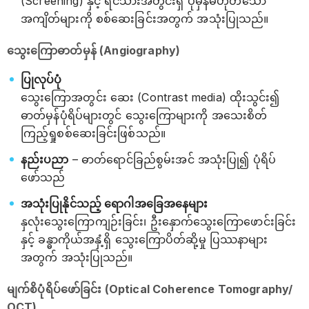
(Screening) နှင့် ရင်သားအတွင်းရှိ ပုံမှန်မဟုတ်သော
အကျိတ်များကို စစ်ဆေးခြင်းအတွက် အသုံးပြုသည်။
သွေးကြောဓာတ်မှန် (Angiography)
ပြုလုပ်ပုံ
သွေးကြောအတွင်း ဆေး (Contrast media) ထိုးသွင်း၍
ဓာတ်မှန်ပုံရိပ်များတွင် သွေးကြောများကို အသေးစိတ်
ကြည့်ရှုစစ်ဆေးခြင်းဖြစ်သည်။
နည်းပညာ
– ဓာတ်ရောင်ခြည်စွမ်းအင် အသုံးပြု၍ ပုံရိပ်
ဖော်သည်
အသုံးပြုနိုင်သည့် ရောဂါအခြေအနေများ
နှလုံးသွေးကြောကျဉ်းခြင်း၊ ဦးနှောက်သွေးကြောဖောင်းခြင်း
နှင့် ခန္ဓာကိုယ်အနှံ့ရှိ သွေးကြောပိတ်ဆို့မှု ပြဿနာများ
အတွက် အသုံးပြုသည်။
မျက်စိပုံရိပ်ဖော်ခြင်း (Optical Coherence Tomography/
OCT)