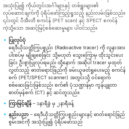
အသုံးပြု၍ ကိုယ်တွင်းအင်္ဂါများနှင့် တစ်ရှူးများ၏
လုပ်ဆောင်ချက်ကို ပုံရိပ်ဖော်ကြည့်ရှုသည့် နည်းလမ်းဖြစ်သည်။
၎င်းတွင် ပီအီးတီ စကင်န် (PET scan) နှင့် SPECT စကင်န်
ကဲ့သို့သော အဆင့်မြင့်စစ်ဆေးမှုများ ပါဝင်သည်။
ပြုလုပ်ပုံ
ရေဒီယိုသတ္တိကြွပစ္စည်း (Radioactive tracer) ကို လူနာအား
ပါးစပ်မှ မျိုချစေခြင်း သို့မဟုတ် သွေးကြောမှ ထိုးသွင်းပေး
ခြင်း ဦးစွာပြုလုပ်ရမည်၊ ထို့နောက် အဆိုပါ tracer မှထုတ်
လွှတ်သည့် ဓာတ်ရောင်ခြည်ကို ဖမ်းယူဖတ်ရှုပေးမည့် စကင်န်
စက် (PET/SPECT scanner) အတွင်းသို့ ဝင်ရောက်
စစ်ဆေးခြင်းဖြစ်သည်၊ စက်၏ ပုံသဏ္ဌာန်မှာ ကွန်ပျူတာ
ဓာတ်မှန်စက် (CT) နှင့် ဆင်တူသည်။
ကြာမြင့်ချိန်
– ၁နာရီခွဲ မှ ၂နာရီခန့်
နည်းပညာ
– ရေဒီယိုသတ္တိကြွပစ္စည်းများနှင့် ဓာတ်ရောင်ခြည်
စွမ်းအင်ကို အသုံးပြု၍ ပုံရိပ်ဖော်သည်