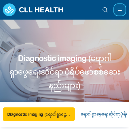
Diagnostic imaging (ရောဂါ
ရှာဖွေရေးဆိုင်ရာ ပုံရိပ်ဖော်စစ်ဆေး
နည်းများ)
ရောဂါရှာဖွေရေးဆိုင်ရာပုံရိ
Diagnostic imaging (ရောဂါရှာဖွေရေးဆိုင်ရာ ပုံရိပ်ဖော်စစ်ဆေးနည်းများ)