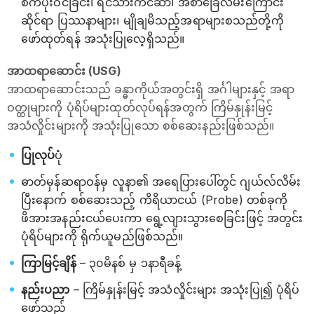
စက်ပိုးဝင်ခြင်း၊ ရင်သားကင်ဆာ၊ အစာခြေလမ်းကြောင်း
ဆိုင်ရာ ပြဿနာများ၊ မျိုချမိသည့်အရာများစသည်တို့ကို
ဖော်ထုတ်ရန် အသုံးပြုလေ့ရှိသည်။
အာထရာဆောင်း (USG)
အာထရာဆောင်းသည် ခန္ဓာကိုယ်အတွင်းရှိ အင်္ဂါများနှင့် အရာ
ဝတ္ထုများကို ပုံရိပ်များထုတ်လုပ်ရန်အတွက် ကြိမ်နှုန်းမြင့်
အသံလှိုင်းများကို အသုံးပြုသော စစ်ဆေးနည်းဖြစ်သည်။
ပြုလုပ်
ပုံ
ဓာတ်မှန်ဆရာဝန်မှ လူနာ၏ အရေပြားပေါ်တွင် ဂျယ်လ်လိမ်း
ပြီးနောက် စစ်ဆေးသည့် ကိရိယာငယ် (Probe) တစ်ခုကို
ဖိအားအနည်းငယ်ပေးကာ ရွေ့လျားသွားစေခြင်းဖြင့် အတွင်း
ပုံရိပ်များကို ရိုက်ယူမည်ဖြစ်သည်။
ကြာမြင့်ချိန်
– ၃၀မိနစ် မှ ၁နာရီခန့်
နည်းပညာ
– ကြိမ်နှုန်းမြင့် အသံလှိုင်းများ အသုံးပြု၍ ပုံရိပ်
ဖော်သည်