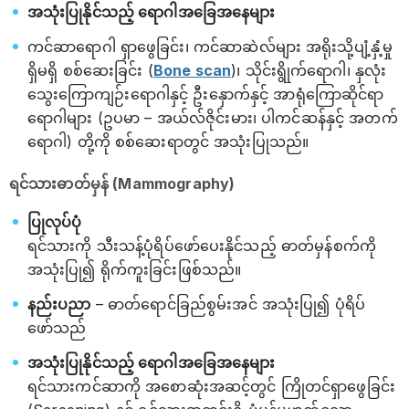
အသုံးပြုနိုင်သည့် ရောဂါအခြေအနေများ
ကင်ဆာရောဂါ ရှာဖွေခြင်း၊ ကင်ဆာဆဲလ်များ အရိုးသို့ပျံ့နှံ့မှု
ရှိမရှိ စစ်ဆေးခြင်း (
Bone scan
)၊ သိုင်းရွိုက်ရောဂါ၊ နှလုံး
သွေးကြောကျဉ်းရောဂါနှင့် ဦးနှောက်နှင့် အာရုံကြောဆိုင်ရာ
ရောဂါများ (ဥပမာ – အယ်လ်ဇိုင်းမား၊ ပါကင်ဆန်နှင့် အတက်
ရောဂါ) တို့ကို စစ်ဆေးရာတွင် အသုံးပြုသည်။
ရင်သားဓာတ်မှန် (Mammography)
ပြုလုပ်ပုံ
ရင်သားကို သီးသန့်ပုံရိပ်ဖော်ပေးနိုင်သည့် ဓာတ်မှန်စက်ကို
အသုံးပြု၍ ရိုက်ကူးခြင်းဖြစ်သည်။
နည်းပညာ
– ဓာတ်ရောင်ခြည်စွမ်းအင် အသုံးပြု၍ ပုံရိပ်
ဖော်သည်
အသုံးပြုနိုင်သည့် ရောဂါအခြေအနေများ
ရင်သားကင်ဆာကို အစောဆုံးအဆင့်တွင် ကြိုတင်ရှာဖွေခြင်း