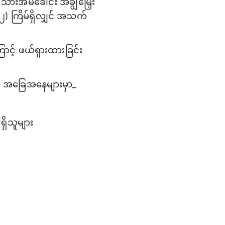
် သားအိမ်ခေါင်း အချွဲမြှေး
ေ (၂) ကြိမ်ရှိလျှင် အသက်
်
ာင့် ဖယ်ရှားထားခြင်း
ော အခြေအနေများမှာ_
ရှိသူများ