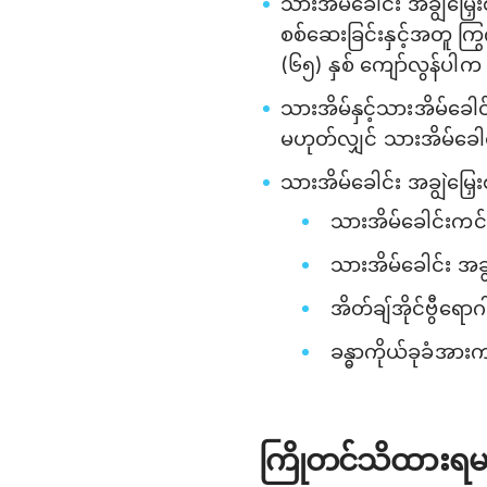
သားအိမ်ခေါင်း အချွဲမြှေးစ
စစ်ဆေးခြင်းနှင့်အတူ ကြွက်န
(၆၅) နှစ် ကျော်လွန်ပါက
သားအိမ်နှင့်သားအိမ်ခေါ
မဟုတ်လျှင် သားအိမ်ခေါင်
သားအိမ်ခေါင်း အချွဲမြှ
သားအိမ်ခေါင်းကင်ဆ
သားအိမ်ခေါင်း အချ
အိတ်ချ်အိုင်ဗွီရောဂါ
ခန္ဓာကိုယ်ခုခံအ
ကြိုတင်သိထားရမ