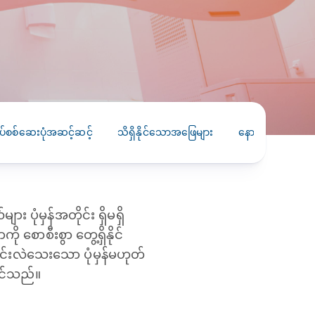
PRESS RELEASE
29 AUG 2024
DISEASES AND CONDITIONS
CLL HEALTH unveils
22 APR 2026
Shin Saw Pu Clinic in
Melioidosis (မယ်လီယွိုက်ဒိုး
Yangon, advancing
er
ဆစ် ပြင်းထန်ကူးစက်ရောဂါ)
primary care
gh
ပ်စစ်ဆေးပုံအဆင့်ဆင့်
သိရှိနိုင်သောအဖြေများ
နောက်ဆက်တွဲဆိုးက
services
ဘက်တီးရီးယားပိုးကြောင့်ဖြစ်သော မယ်
gyin
လီယွိုက်ဒိုးဆစ် ပြင်းထန်
 and
Yangon, Myanmar, 29
ကူးစက်ရောဂါ...
August 2024 — CLL
HEALTH is delighted to
း ပုံမှန်အတိုင်း ရှိမရှိ
8
announce the...
L
 စောစီးစွာ တွေ့ရှိနိုင်
o
်းလဲသေးသော ပုံမှန်မဟုတ်
ုင်သည်။