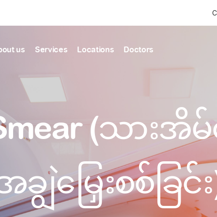
C
bout us
Services
Locations
Doctors
Find Health articles by first letter
News & Ann
Our clinics
Our featured
Smear (သားအိမ်ခ
ealthcare
A
B
C
D
E
F
G
H
I
J
K
well-being
well-being
Dedicated to providing
Trusted care for every 
L
M
N
O
P
Q
R
S
T
U
V
healthcare services
W
X
Y
Z
#
Primary c
pmental screening
Shin Saw Pu Cl
အချွဲမြှေးစစ်ခြင်း
Comprehensive 
Or search by keyword
tics
to elderly stag
A Top-Tier Primary Car
needed
Local and Expatriate F
ALL ARTICLES
y care