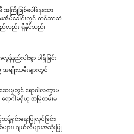
မီ အကြိုဖြစ်ပေါ်နေသော
းအိမ်ခေါင်းတွင် ကင်ဆာဆဲ
်လည်း ရှိနိုင်သည်၊
န်နည်းပါးစွာ ပါရှိခြင်း
 အမျိုးသမီးများတွင်
စ်ဆေးမှုတွင် ရောဂါလဏ္ခာမ
် ရောဂါမရှိဟု အမြဲတမ်းမ
့်ရှင်း‌ရေးပြုလုပ်ခြင်း၊
များ၊ ဂျယ်လီများအသုံးပြု