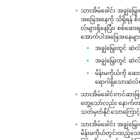
သားအိမ်ခေါင်း အချွဲမြှ
အခြေအနေကို သိရှိရန် စ
လ်များရှိနေပြီး၊ စစ်ဆ
အောက်ပါအခြေအနေများတ
အချွဲမြှေးတွင် ဆဲလ
အချွဲမြှေးတွင် ဆဲ
မိန်းမကိုယ်ကို ဆေ
ရောဂါရှိသောဆဲလ်မျ
သားအိမ်ခေါင်းကင်ဆာဖြစ်
တွေ့သော်လည်း နောက်တစ်က
သတ်မှတ်နိုင်သောကြောင့်
သားအိမ်ခေါင်း အချွဲမြှေ
မိန်းမကိုယ်တွင်းထည့်သ