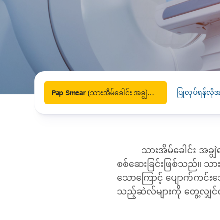
News
Drugs and Supplements
Rehabilitation
Health 
Laboratories
Accurate and reliable diagnostic testing services
Healthy Lifestyles
Medical travel offices
One-stop medical referral services
ပြုလုပ်ရန်လ
Pap Smear (သားအိမ်ခေါင်း အချွဲမြှေးစစ်ခြင်း)
သားအိမ်ခေါင်း အချွဲမြ
စစ်ဆေးခြင်းဖြစ်သည်။ သားအိမ
သောကြောင့် ပျောက်ကင်းအေ
သည့်ဆဲလ်များကို တွေ့လျှင