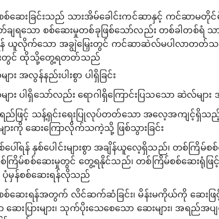
ေးစစ်ဆေးခြင်းသည် သားအိမ်ခေါင်းကင်ဆာနှင့် ကင်ဆာမတိုင်
ိတ်ချရသော စစ်ဆေးမှုတစ်ခုဖြစ်သော်လည်း တစ်ခါတစ်ရံ သာ
ေးရန် ယူလိုက်သော အချွဲမြှေးတွင် ကင်ဆာဆဲလ်မပါလာတတ်သည
ွင် ထိုသို့တွေ့ရတတ်သည်
်များ အလွန်နည်းပါးစွာ ပါရှိခြင်း
လ်များ ပါရှိသော်လည်း ရောဂါရှိကြောင်းပြသသော ဆဲလ်များ အလွ
းရည်ဖြင့် သန့်ရှင်းရေးပြုလုပ်တတ်သော အလေ့အကျင့်ရှိသည့်
ားကို ဆေးကြောလိုက်သကဲ့သို့ ဖြစ်သွားခြင်း
ပေါ်ရန် နှစ်ပေါင်းများစွာ အချိန်ယူလေ့ရှိသည်၊ တစ်ကြိမ်စ
ြိမ်စစ်ဆေးမှုတွင် တွေ့ရနိုင်သည်၊ တစ်ကြိမ်စစ်ဆေးရုံဖြင့
 ပုံမှန်စစ်ဆေးရန်လိုသည်
းစစ်ဆေးရန်အတွက် လိင်ဆက်ဆံခြင်း၊ မိန်းမကိုယ်ကို ဆေးဖြင့်သန
ော ဆေးပြားများ၊ သုက်ပိုးသေစေသော ဆေးများ၊ အရည်အပျစ်