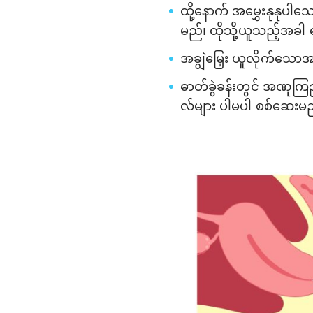
ထို့နောက် အမွှေးနုနုပါသ
မည်၊ ထိုသို့ယူသည့်အ
အချွဲမြှေး ယူလိုက်သောအ
ဓာတ်ခွဲခန်းတွင် အဏုကြ
လ်များ ပါမပါ စစ်ဆေးမ