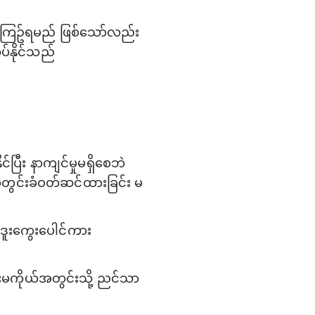
ောင်ကြဥ်ရမည် ဖြစ်သော်လည်း
ပ်နိုင်သည်
်ပြီး နာကျင်မှုမရှိစေဘဲ
ွင်းခံဝတ်ဆင်ထားခြင်း မ
ဒူးကွေးပေါင်ကား
းမကိုယ်အတွင်းသို့ ညင်သာ