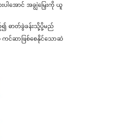
းပါအောင် အချွဲမြှေးကို ယူ
ာတ်ခွဲခန်းသို့ပို့မည်
် ကင်ဆာဖြစ်စေနိုင်သောဆဲ