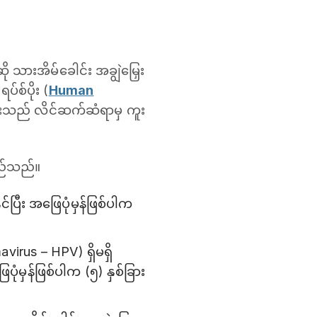
သားအိမ်ခေါင်း အချွဲမြှေး
ပ်စ်ပိုး (
Human
စ်ပိုးသည် လိင်ဆက်ဆံရာမှ ကူး
တည်သည်။
ပြီး အဖြေပုံမှန်ဖြစ်ပါက
avirus – HPV) ရှိမရှိ
မှန်ဖြစ်ပါက (၅) နှစ်ခြား