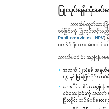
ပြုလုပ်ရန်လိုအ
သားအိမ်ထုတ်ထားခြင်
စစ်ခြင်းကို ပြုလုပ်သင့်သည်။ 
Papillomavirus – HPV
) 
စက်နိုင်ပြီး သားအိမ်ခေါင
သားအိမ်ခေါင်း အချွဲမြှ
အသက် (၂၁)နှစ် အရွယ်ရောက
(၃) နှစ်ခြားပြီးတိုင်း 
သားအိမ်ခေါင်း အချွဲမြှေးစ
စစ်ဆေးခြင်းကို အသက် (
ပြီးတိုင်း ထပ်မံစစ်ဆေး