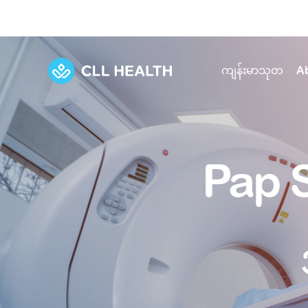
ကျန်းမာသုတ
A
Explore Services
Our Facilities
View all health articles
About us
Pap 
Discover our commitment to transforming h
Comprehensive care for your health and 
Comprehensive care for your health and 
Emergencies
Our history
Diseases and Conditions
Primary care
Our polyclinics
Develo
Quality primary and specialty care near you
Symptoms
Careers
Immunisation
Diagnos
Our clinics
Tests and Procedures
Digestive care
Fertilit
Diagnostics and treatment in one place