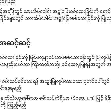
ကြဥ်ရမည်
့်အချိန်တွင် သားအိမ်ခေါင်း အချွဲမြှေးစစ်ဆေးခြင်းကို ရှ
ြင်းများတွင် သားအိမ်ခေါင်း အချွဲမြှေးစစ်ဆေးခြင်းကို ပြုလု
ံအဆင့်ဆင့်
စစ်ဆေးခြင်းကို ပြင်ပလူနာစမ်းသပ်စစ်ဆေးခန်းတွင် ပြုလုပ်နိုင
ိနစ်အနည်းငယ်သာ ကြာတတ်သည်၊ စစ်ဆေးမှုပြုရန်အတွက် အတ
စမ်းသပ်စစ်ဆေးရန် အထူးပြုလုပ်ထားသော ခုတင်ပေါ်တွင် 
င်းနေရမည်
ှုတ်သီးဟုခေါ်သော စမ်းသပ်ကိရိယာ (Speculum) ဖြင့် မိန်
းကို ကြည့်မည်