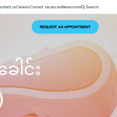
ontact us
Careers
Current vacancies
Newsroom
Search
REQUEST AN APPOINTMENT
ouncements
 services
Featured article
ေါင်း
 comprehensive interdisciplinary
stage of life
are
inic
)
and continuing health care from prenatal
es, coordinating with specialists as
e Facility Inaugurated in Yangon for
amilies