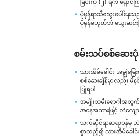
ခြင်းကို (၂) ရက် ရှောင်
ပုံမှန်ရာသီသွေးပေါ်နေသည
ပုံမှန်မဟုတ်ဘဲ သွေးဆင်းခ
စမ်းသပ်စစ်ဆေးပု
သားအိမ်ခေါင်း အချွဲမြှေး
စစ်ဆေးချိန်မှာလည်း မ
ပြုရပါ
အမျိုးသမီးရောဂါအတွက် 
အနေအထားဖြင့် လဲလျော
သက်ဆိုင်ရာဆရာဝန်မှ ဘဲန
စွာထည့်၍ သားအိမ်ခေါင်