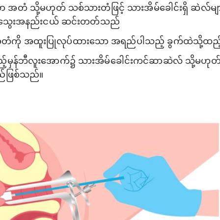
ော အတံ သို့မဟုတ် သစ်သားတံဖြင့် သားအိမ်ခေါင်းရှိ ဆဲလ်မျာ
ခါ သွေးအနည်းငယ် ဆင်းတတ်သည်
တံကို အထူးပြုလုပ်ထားသော အရည်ပါသည့် ခွက်ထဲသို့ထည့်၍ ဓ
ည့်မှန်ဘီလူးအောက်၌ သားအိမ်ခေါင်းကင်ဆာဆဲလ် သို့မဟုတ
ည်ဖြစ်သည်။