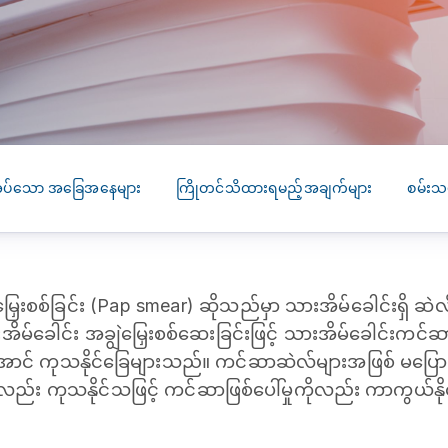
SEARCH
screening
PRESS RELEASE
16 JAN 2026
CLL HEALTH
Strengthens
Presence in Upp
Myanmar Throu
ိုအပ်သော အခြေအနေများ
ကြိုတင်သိထားရမည့်အချက်များ
စမ်းသ
Acquisition of In
Phyu Laboratory
Clinic
ှေးစစ်ခြင်း (Pap smear) ဆိုသည်မှာ ‌သားအိမ်ခေါင်းရှိ ဆဲလ်မျာ
Yangon, Myanmar, 
January 2026 — CL
်ခေါင်း အချွဲမြှေးစစ်ဆေးခြင်းဖြင့် သားအိမ်ခေါင်းကင်ဆာကို
HEALTH is pleased t
ာင် ကုသနိုင်ခြေများသည်။ ကင်ဆာဆဲလ်များအဖြစ် မပြောင
announce the...
်လည်း ကုသနိုင်သဖြင့် ကင်ဆာဖြစ်ပေါ်မှုကိုလည်း ကာကွယ်နိ