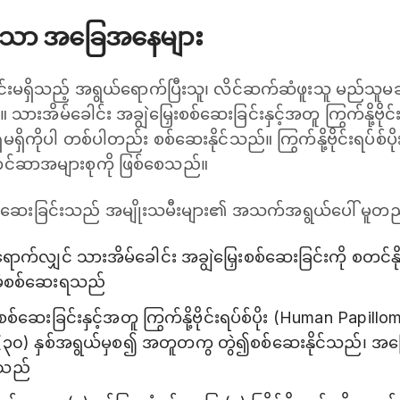
ပ်သော အခြေအနေများ
းမရှိသည့် အရွယ်ရောက်ပြီးသူ၊ လိင်ဆက်ဆံဖူးသူ မည်သူမဆို 
သားအိမ်ခေါင်း အချွဲမြှေးစစ်ဆေးခြင်းနှင့်အတူ ကြွက်နို့ဗိုင်းရ
ရှိမရှိကိုပါ တစ်ပါတည်း စစ်ဆေးနိုင်သည်။ ကြွက်နို့ဗိုင်းရပ်
်းကင်ဆာအများစုကို ဖြစ်စေသည်။
ေးစစ်ဆေးခြင်းသည် အမျိုးသမီးများ၏ အသက်အရွယ်ပေါ် မူ
်လျှင် သားအိမ်ခေါင်း အချွဲမြှေးစစ်ဆေးခြင်းကို စတင်နိုင်
ထပ်မံစစ်ဆေးရသည်
စ်ဆေးခြင်းနှင့်အတူ ကြွက်နို့ဗိုင်းရပ်စ်ပိုး (Human Papillom
၃၀) နှစ်အရွယ်မှစ၍ အတူတကွ တွဲ၍စစ်ဆေးနိုင်သည်၊ အဖြေပုံ
ရသည်