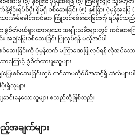
စ်ဆေးမှု (၃) နှစ်ခြား ပုံမှန်အဖြေ (၃) ကြိမ်ရှိလျှင် သို့မဟုတ
ို့ဗိုင်းရပ်စ်ပိုး ရှိမရှိ စစ်ဆေးခြင်း (၅) နှစ်ခြား ပုံမှန်အဖြ
 သားအိမ်ခေါင်းကင်ဆာ ကြိုတင်စစ်ဆေးခြင်းကို ရပ်နိုင်သည
င်း ခွဲစိတ်ဖယ်ရှားထားရသော အမျိုးသမီးများတွင် ကင်ဆာကြေ
း အချွဲမြှေးစစ်ဆေးခြင်း ပြုလုပ်ရန် မလိုအပ်ပါ
ေးစစ်ဆေးခြင်းကို ပုံမှန်ထက် မကြာခဏပြုလုပ်ရန် လိုအပ်သ
ာကြောင့် ခွဲစိတ်ထားဖူးသူများ
ွဲမြှေးစစ်ဆေးခြင်းတွင် ကင်ဆာမတိုင်မီအဆင့်ရှိ ဆဲလ်များပါ
ပိုးရှိသူများ
ားကျဆင်းနေသောသူများ စသည်တို့ဖြစ်သည်။
ည့်အချက်များ