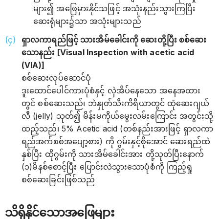
များ၍ အဖြေမှားနိုင်သဖြင့် အသုံးနည်းသွားကြပြီး
ဆေးရုံများ၌သာ အသုံးများသည်
ရှာလကာရည်ဖြင့် သားအိမ်ခေါင်းကို ဆေးတို့ပြီး စစ်ဆေး
သောနည်း [Visual Inspection with acetic acid
(VIA)]
စစ်ဆေးလုပ်ဆောင်ပုံ
ဒူးထောင်ပေါင်ကားပုံစံနှင့် လှဲအိပ်နေသော အနေအထား
တွင် စစ်ဆေးသည်၊ ဘဲနှုတ်သီးကိရိယာတွင် ထုံဆေးဂျယ်
လီ (jelly) သုတ်၍ မိန်းမကိုယ်မွေးလမ်းကြောင်း အတွင်းသို့
ထည့်သည်၊ 5% Acetic acid (တစ်နည်းအားဖြင့် ရှာလကာ
ရည်အက်စစ်အပျော့စား) ကို ဂွမ်းနှင့်စိုအောင် ဆေးရည်ထဲ
နှစ်ပြီး ထိုဂွမ်းကို သားအိမ်ခေါင်းအား တို့သုတ်ပြီးနောက်
(၁)မိနစ်စောင့်ပြီး ပြောင်းလဲသွားသောပုံစံကို ကြည့်ရှု
စစ်ဆေးခြင်းဖြစ်သည်
သိရှိနိုင်သောအဖြေများ