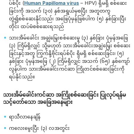
ပ်စ်ပိုး (
Human Papilloma virus
– HPV) ရှိမရှိ စစ်ဆေး
ခြင်းကို အသက် (၃၀) နှစ်အရွယ်မှစပြီး အတူတကွ
တွဲ၍စစ်ဆေးနိုင်သည်၊ အဖြေပုံမှန်ဖြစ်ပါက (၅) နှစ်ခြားပြီး
တိုင်း ထပ်မံစစ်ဆေးရသည်
သားအိမ်ခေါင်း အချွဲမြှေးစစ်ဆေးမှု (၃) နှစ်ခြား ပုံမှန်အဖြေ
(၃) ကြိမ်ရှိလျှင် သို့မဟုတ် သားအိမ်ခေါင်းအချွဲမြှေး စစ်ဆေး
ခြင်းနှင့်အတူ ကြွက်နို့ဗိုင်းရပ်စ်ပိုး ရှိမရှိ စစ်ဆေးခြင်း၊ (၅)
နှစ်ခြား ပုံမှန်အဖြေ (၂) ကြိမ်ရှိလျှင် အသက် (၆၅) နှစ်ကျော်
လွန်ပါက သားအိမ်ခေါင်းကင်ဆာ ကြိုတင်စစ်ဆေးခြင်းကို
ရပ်နိုင်သည်။
သားအိမ်ခေါင်းကင်ဆာ အကြိုစစ်ဆေးခြင်း ပြုလုပ်ရန်မ
သင့်တော်သော အခြေအနေများ
ရာသီလာနေချိန်
ကလေးမွေးပြီး (၃) လအတွင်း