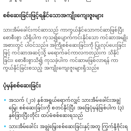
စစ်ဆေးခြင်းဖြင့်ရနိုင်သောအကျိုးကျေးဇူးများ
သားအိမ်ခေါင်းကင်ဆာသည် ကာကွယ်နိုင်သောကင်ဆာဖြစ်ပြီး
စောစီးစွာ သိရှိပါက ကုသ၍ပျောက်ကင်းနိုင်သော ကင်ဆာအမျိုး
အစားတွင် ပါဝင်သည်။ အကြိုစစ်ဆေးခြင်းကို ပြုလုပ်ပေးခြင်း
ဖြင့် ကင်ဆာအဆင့်သို့ မရောက်ခင်ကာလကတည်းက သိနိုင်
ခြင်း၊ စောစီးစွာသိ၍ ကုသခဲ့ပါက ကင်ဆာမဖြစ်လာရန် ကာ
ကွယ်နိုင်ခြင်းစသည့် အကျိုးကျေးဇူးများရှိသည်။
ပုံမှန်စစ်ဆေးခြင်း
အသက် (၂၁) နှစ်အရွယ်ရောက်လျှင် သားအိမ်ခေါင်းအချွဲ
မြှေး စစ်ဆေးခြင်းကို စတင်နိုင်ပြီး အဖြေပုံမှန်ဖြစ်ပါက (၃)
နှစ်ခြားပြီးတိုင်း ထပ်မံစစ်ဆေးရသည်
သားအိမ်ခေါင်း အချွဲမြှေးစစ်ဆေးခြင်းနှင့်အတူ ကြွက်နို့ဗိုင်းရ