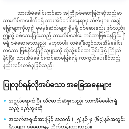
သားအိမ်ခေါင်းကင်ဆာ အကြိုစစ်ဆေးခြင်းဆိုသည်မှာ
သားအိမ်အပေါက်ဝရှိ သားအိမ်ခေါင်းနေရာမှ ဆဲလ်များ၊ အချွဲ
မြှေးများကိုယူ၍ မူမမှန်ဆဲလ်များ ရှိမရှိ စစ်ဆေးနည်းဖြစ်သည်။
ဤသို့ စစ်ဆေးခြင်းသည် သားအိမ်ခေါင်း ကင်ဆာဖြစ်နေခြင်း ရှိ
မရှိ စစ်ဆေးသောနည်း မဟုတ်ပါ။ တစ်ချိန်တွင်သားအိမ်ခေါင်း
ကင်ဆာ ဖြစ်နိုင်ခြေရှိသူများကို ထိုသို့စစ်ဆေးခြင်းဖြင့် ကြိုသိ
နိုင်ပြီး သားအိမ်ခေါင်းကင်ဆာမဖြစ်ရန် ကာကွယ်ပေးနိုင်သည့်
နည်းလမ်းတစ်ခုဖြစ်သည်။
ပြုလုပ်ရန်လိုအပ်သော အခြေအနေများ
အရွယ်ရောက်ပြီး လိင်ဆက်ဆံဖူးသည့်၊ သားအိမ်ခေါင်းရှိ
သည့် မည်သူမဆို
အသက်အရွယ်အားဖြင့် အသက် (၂၅)နှစ် မှ (၆၄)နှစ်အတွင်း
ရှိသူများ စစ်ဆေးရန် တိုက်တွန်းထားသည်။