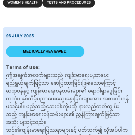
WOMEN'S HEALTH
TESTS AND PROCEDURES
26 JULY 2025
MEDICALLY REVIEWED:
Terms of use:
ဤအချက်အလက်များသည် ကျန်းမာရေးပညာပေး
ရည်ရွယ်ချက်ဖြင့်သာ ဖော်ပြထားခြင်းဖြစ်သောကြောင့်
ဆရာဝန်နှင့် ကျန်းမာရေးဝန်ထမ်းများ၏ ရောဂါရှာဖွေခြင်း၊
ကုထုံး၊ နှစ်သိမ့်ပညာပေးဆွေးနွေးခြင်းများအား အစားထိုးရန်
မသင့်ပါ။ မည်သည့်ဆေးဝါးကိုမဆို နားလည်တတ်ကျွမ်း
သည့် ကျန်းမာရေးဝန်ထမ်းများ၏ ညွှန်ကြားချက်ဖြင့်သာ
အသုံးပြုသင့်သည်။
သင်၏ကျန်းမာရေးပြဿနာများနှင့် ပတ်သက်၍ လိုအပ်ပါက