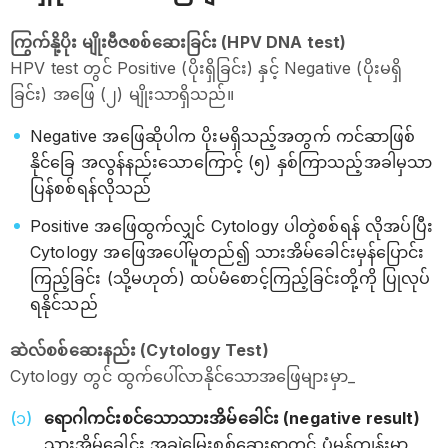
ကြွက်နို့ပိုး မျိုးဗီဇစစ်ဆေးခြင်း (HPV DNA test)
HPV test တွင် Positive (ပိုးရှိခြင်း) နှင့် Negative (ပိုးမရှိ
ခြင်း) အဖြေ (၂) မျိုးသာရှိသည်။
Negative အဖြေဆိုပါက ပိုးမရှိသည့်အတွက် ကင်ဆာဖြစ်
နိုင်ခြေ အလွန်နည်းသောကြောင့် (၅) နှစ်ကြာသည့်အခါမှသာ
ပြန်စစ်ရန်လိုသည်
Positive အဖြေထွက်လျှင် Cytology ပါတွဲစစ်ရန် လိုအပ်ပြီး
Cytology အဖြေအပေါ်မူတည်၍ သားအိမ်ခေါင်းမှန်ပြောင်း
ကြည့်ခြင်း (သို့မဟုတ်) ထပ်မံစောင့်ကြည့်ခြင်းတို့ကို ပြုလုပ်
ရနိုင်သည်
ဆဲလ်စစ်ဆေးနည်း (Cytology Test)
Cytology တွင် ထွက်ပေါ်လာနိုင်သောအဖြေများမှာ_
ရောဂါကင်းစင်သောသားအိမ်ခေါင်း (negative result)
သားအိမ်ခေါင်း အချွဲမြှေးစစ်ဆေးရာတွင် ပုံမှန်ကျန်းမာ