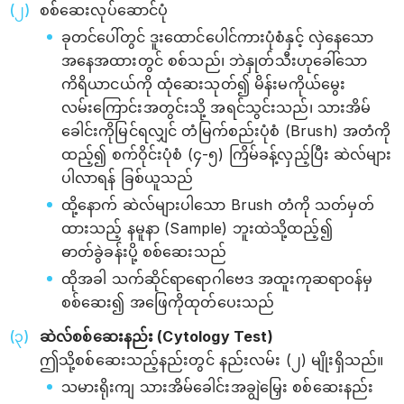
စစ်ဆေးလုပ်ဆောင်ပုံ
ခုတင်ပေါ်တွင် ဒူးထောင်ပေါင်ကားပုံစံနှင့် လှဲနေသော
အနေအထားတွင် စစ်သည်၊ ဘဲနှုတ်သီးဟုခေါ်သော
ကိရိယာငယ်ကို ထုံဆေးသုတ်၍ မိန်းမကိုယ်မွေး
လမ်းကြောင်းအတွင်းသို့ အရင်သွင်းသည်၊ သားအိမ်
ခေါင်းကိုမြင်ရလျှင် တံမြက်စည်းပုံစံ (Brush) အတံကို
ထည့်၍ စက်ဝိုင်းပုံစံ (၄-၅) ကြိမ်ခန့်လှည့်ပြီး ဆဲလ်များ
ပါလာရန် ခြစ်ယူသည်
ထို့နောက် ဆဲလ်များပါသော Brush တံကို သတ်မှတ်
ထားသည့် နမူနာ (Sample) ဘူးထဲသို့ထည့်၍
ဓာတ်ခွဲခန်းပို့ စစ်ဆေးသည်
ထိုအခါ သက်ဆိုင်ရာရောဂါဗေဒ အထူးကုဆရာဝန်မှ
စစ်ဆေး၍ အဖြေကိုထုတ်ပေးသည်
ဆဲလ်စစ်ဆေးနည်း (Cytology Test)
ဤသို့စစ်ဆေးသည့်နည်းတွင် နည်းလမ်း (၂) မျိုးရှိသည်။
သမားရိုးကျ သားအိမ်ခေါင်းအချွဲမြှေး စစ်ဆေးနည်း