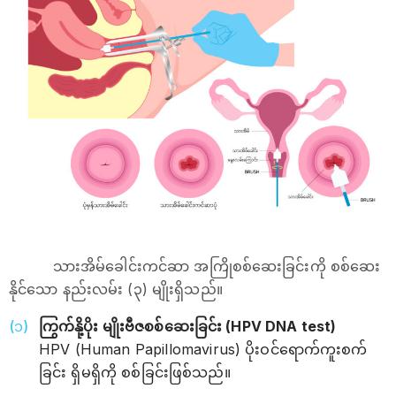
သားအိမ်ခေါင်းကင်ဆာ အကြိုစစ်ဆေးခြင်းကို စစ်ဆေး
နိုင်သော နည်းလမ်း (၃) မျိုးရှိသည်။
ကြွက်နို့ပိုး မျိုးဗီဇစစ်ဆေးခြင်း (HPV DNA test)
HPV (Human Papillomavirus) ပိုးဝင်ရောက်ကူးစက်
ခြင်း ရှိမရှိကို စစ်ခြင်းဖြစ်သည်။