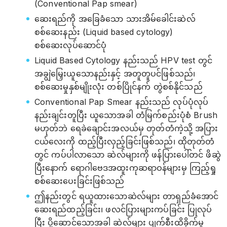
(Conventional Pap smear)
ဆေးရည်ကို အခြေခံသော သားအိမ်ခေါင်းဆဲလ်
စစ်ဆေးနည်း (Liquid based cytology)
စစ်ဆေးလုပ်ဆောင်ပုံ
Liquid Based Cytology နည်းသည် HPV test တွင်
အချွဲမြှေးယူသောနည်းနှင့် အတူတူပင်ဖြစ်သည်၊
စစ်ဆေးမှုနှစ်မျိုးလုံး တစ်ပြိုင်နက် တွဲစစ်နိုင်သည်
Conventional Pap Smear နည်းသည် လုပ်ပုံလုပ်
နည်းချင်းတူပြီး ယူသောအခါ တံမြက်စည်းပုံစံ Brush
မဟုတ်ဘဲ ရေခဲချောင်းအလယ်မှ တုတ်တံကဲ့သို့ အပြား
ငယ်လေးကို ထည့်ပြီးလှည့်ခြင်းဖြစ်သည်၊ ထိုတုတ်တံ
တွင် ကပ်ပါလာသော ဆဲလ်များကို ဖန်ပြားပေါ်တင် ဖိဆွဲ
ပြီးနောက် ရောဂါဗေဒအထူးကုဆရာဝန်များမှ ကြည့်ရှု
စစ်ဆေးပေးခြင်းဖြစ်သည်
ဤနည်းတွင် ရယူထားသောဆဲလ်များ တာရှည်ခံအောင်
ဆေးရည်ထည့်ခြင်း၊ ဖလင်ပြားများကပ်ခြင်း ပြုလုပ်
ပြီး ပို့ဆောင်သောအခါ ဆဲလ်များ ပျက်စီးထိခိုက်မှု