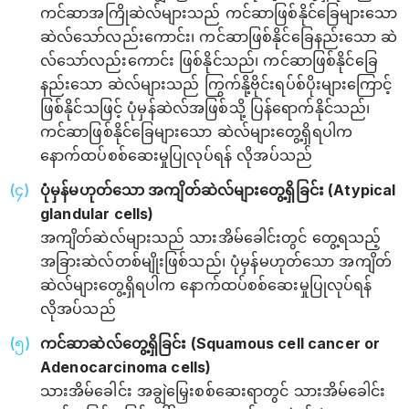
ကင်ဆာအကြိုဆဲလ်များသည် ကင်ဆာဖြစ်နိုင်ခြေများသော
ဆဲလ်သော်လည်းကောင်း၊ ကင်ဆာဖြစ်နိုင်ခြေနည်းသော ဆဲ
လ်သော်လည်းကောင်း ဖြစ်နိုင်သည်၊ ကင်ဆာဖြစ်နိုင်ခြေ
နည်းသော ဆဲလ်များသည် ကြွက်နို့ဗိုင်းရပ်စ်ပိုးများကြောင့်
ဖြစ်နိုင်သဖြင့် ပုံမှန်ဆဲလ်အဖြစ်သို့ ပြန်ရောက်နိုင်သည်၊
ကင်ဆာဖြစ်နိုင်ခြေများသော ဆဲလ်များတွေ့ရှိရပါက
နောက်ထပ်စစ်ဆေးမှုပြုလုပ်ရန် လိုအပ်သည်
ပုံမှန်မဟုတ်သော အကျိတ်ဆဲလ်များတွေ့ရှိခြင်း (Atypical
glandular cells)
အကျိတ်ဆဲလ်များသည် သားအိမ်ခေါင်းတွင် တွေ့ရသည့်
အခြားဆဲလ်တစ်မျိုးဖြစ်သည်၊ ပုံမှန်မဟုတ်သော အကျိတ်
ဆဲလ်များတွေ့ရှိရပါက နောက်ထပ်စစ်ဆေးမှုပြုလုပ်ရန်
လိုအပ်သည်
ကင်ဆာဆဲလ်တွေ့ရှိခြင်း (Squamous cell cancer or
Adenocarcinoma cells)
သားအိမ်ခေါင်း အချွဲမြှေးစစ်ဆေးရာတွင် သားအိမ်ခေါင်း