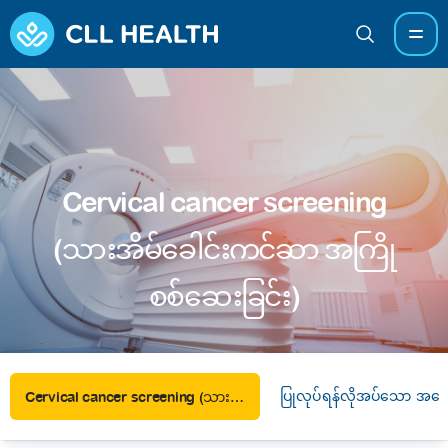
Cervical cancer screening
(သားအိမ်ခေါင်းကင်ဆာ အကြို
စစ်ဆေးခြင်း)
ပြုလုပ်ရန်လိုအပ်သော အခ
Cervical cancer screening (သားအိမ်ခေါင်းကင်ဆာ အကြိုစစ်ဆေးခြင်း)