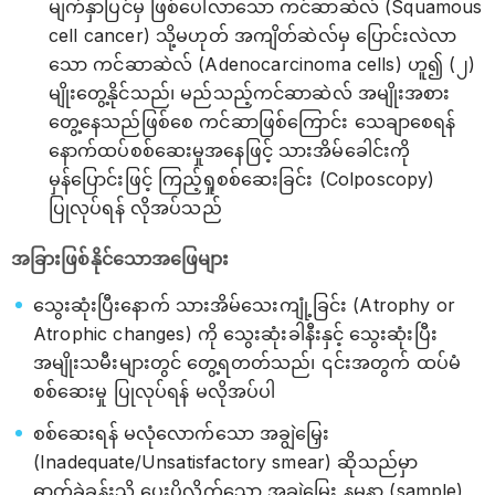
မျက်နှာပြင်မှ ဖြစ်ပေါ်လာသော ကင်ဆာဆဲလ် (Squamous
cell cancer) သို့မဟုတ် အကျိတ်ဆဲလ်မှ ပြောင်းလဲလာ
သော ကင်ဆာဆဲလ် (Adenocarcinoma cells) ဟူ၍ (၂)
မျိုးတွေ့နိုင်သည်၊ မည်သည့်ကင်ဆာဆဲလ် အမျိုးအစား
တွေ့နေသည်ဖြစ်စေ ကင်ဆာဖြစ်ကြောင်း သေချာစေရန်
နောက်ထပ်စစ်ဆေးမှုအနေဖြင့် သားအိမ်ခေါင်းကို
မှန်ပြောင်းဖြင့် ကြည့်ရှုစစ်ဆေးခြင်း (Colposcopy)
ပြုလုပ်ရန် လိုအပ်သည်
အခြားဖြစ်နိုင်သောအဖြေများ
သွေးဆုံးပြီးနောက် သားအိမ်သေးကျုံ့ခြင်း (Atrophy or
Atrophic changes) ကို သွေးဆုံးခါနီးနှင့် သွေးဆုံးပြီး
အမျိုးသမီးများတွင် တွေ့ရတတ်သည်၊ ၎င်းအတွက် ထပ်မံ
စစ်ဆေးမှု ပြုလုပ်ရန် မလိုအပ်ပါ
စစ်ဆေးရန် မလုံလောက်သော အချွဲမြှေး
(Inadequate/Unsatisfactory smear) ဆိုသည်မှာ
ဓာတ်ခွဲခန်းသို့ ပေးပို့လိုက်သော အချွဲမြှေး နမူနာ (sample)