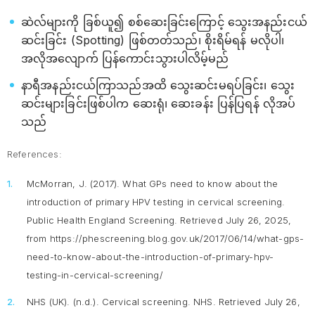
ဆဲလ်များကို ခြစ်ယူ၍ စစ်ဆေးခြင်းကြောင့် သွေးအနည်းငယ်
ဆင်းခြင်း (Spotting) ဖြစ်တတ်သည်၊ စိုးရိမ်ရန် မလိုပါ၊
အလိုအလျောက် ပြန်ကောင်းသွားပါလိမ့်မည်
နာရီအနည်းငယ်ကြာသည်အထိ သွေးဆင်းမရပ်ခြင်း၊ သွေး
ဆင်းများခြင်းဖြစ်ပါက ဆေးရုံ၊ ဆေးခန်း ပြန်ပြရန် လိုအပ်
သည်
References:
McMorran, J. (2017).
What GPs need to know about the
introduction of primary HPV testing in cervical screening.
Public Health England Screening. Retrieved July 26, 2025,
from https://phescreening.blog.gov.uk/2017/06/14/what-gps-
need-to-know-about-the-introduction-of-primary-hpv-
testing-in-cervical-screening/
NHS (UK). (n.d.).
Cervical screening
. NHS. Retrieved July 26,