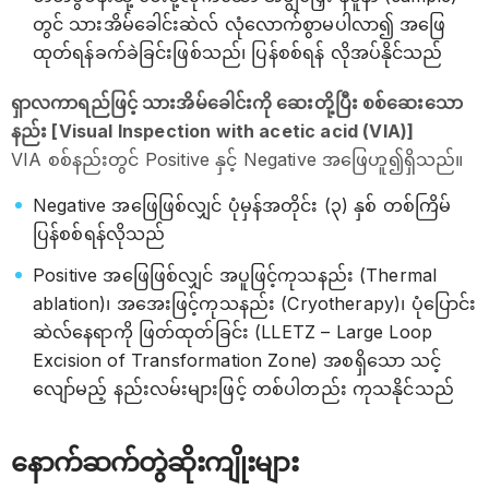
တွင် သားအိမ်ခေါင်းဆဲလ် လုံလောက်စွာမပါလာ၍ အဖြေ
ထုတ်ရန်ခက်ခဲခြင်းဖြစ်သည်၊ ပြန်စစ်ရန် လိုအပ်နိုင်သည်
ရှာလကာရည်ဖြင့် သားအိမ်ခေါင်းကို ဆေးတို့ပြီး စစ်ဆေးသော
နည်း [Visual Inspection with acetic acid (VIA)]
VIA စစ်နည်းတွင် Positive နှင့် Negative အဖြေဟူ၍ရှိသည်။
Negative အဖြေဖြစ်လျှင် ပုံမှန်အတိုင်း (၃) နှစ် တစ်ကြိမ်
ပြန်စစ်ရန်လိုသည်
Positive အဖြေဖြစ်လျှင် အပူဖြင့်ကုသနည်း (Thermal
ablation)၊ အအေးဖြင့်ကုသနည်း (Cryotherapy)၊ ပုံပြောင်း
ဆဲလ်နေရာကို ဖြတ်ထုတ်ခြင်း (LLETZ – Large Loop
Excision of Transformation Zone) အစရှိသော သင့်
လျော်မည့် နည်းလမ်းများဖြင့် တစ်ပါတည်း ကုသနိုင်သည်
နောက်ဆက်တွဲဆိုးကျိုးများ