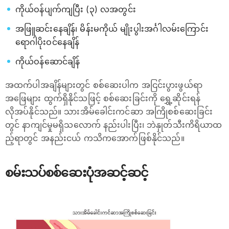
ကိုယ်ဝန်ပျက်ကျပြီး (၃) လအတွင်း
အဖြူဆင်းနေချိန်၊ မိန်းမကိုယ် မျိုးပွါးအင်္ဂါလမ်းကြောင်း
ရောဂါပိုးဝင်နေချိန်
ကိုယ်ဝန်ဆောင်ချိန်
အထက်ပါအချိန်များတွင် စစ်ဆေးပါက အငြင်းပွားဖွယ်ရာ
အဖြေများ ထွက်ရှိနိုင်သ​ဖြင့် စစ်ဆေးခြင်းကို ရွှေ့ဆိုင်းရန်
လိုအပ်နိုင်သည်။ သားအိမ်ခေါင်းကင်ဆာ အကြိုစစ်ဆေးခြင်း
တွင် နာကျင်မှုမရှိသလောက် နည်းပါးပြီး၊ ဘဲနှုတ်သီးကိရိယာထ
ည့်ရာတွင် အနည်းငယ် ကသိကအောက်ဖြစ်နိုင်သည်။
စမ်းသပ်စစ်ဆေးပုံအဆင့်ဆင့်