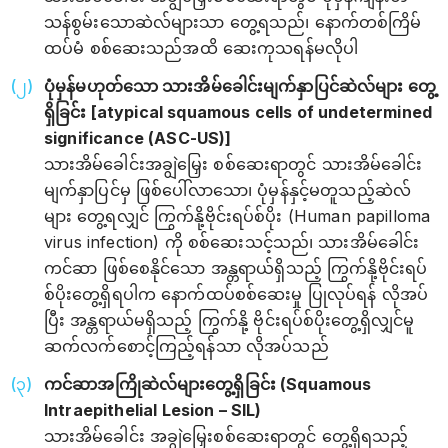
သန်စွမ်းသောဆဲလ်များသာ တွေ့ရသည်၊ နောက်တစ်ကြိမ်
ထပ်မံ စစ်ဆေးသည်အထိ ဆေးကုသရန်မလိုပါ
ပုံမှန်မဟုတ်သော သားအိမ်ခေါင်းမျက်နှာပြင်ဆဲလ်များ တွေ့
ရှိခြင်း [atypical squamous cells of undetermined
significance (ASC-US)]
သားအိမ်ခေါင်းအချွဲမြှေး စစ်ဆေးရာတွင် သားအိမ်ခေါင်း
မျက်နှာပြင်မှ ဖြစ်ပေါ်လာသော၊ ပုံမှန်နှင့်မတူသည့်ဆဲလ်
များ တွေ့ရလျှင် ကြွက်နို့ဗိုင်းရပ်စ်ပိုး (Human papilloma
virus infection) ကို စစ်ဆေးသင့်သည်၊ သားအိမ်‌ခေါင်း
ကင်ဆာ ဖြစ်စေနိုင်သော အန္တရာယ်ရှိသည့် ကြွက်နို့ဗိုင်းရပ်
စ်ပိုးတွေ့ရှိရပါက နောက်ထပ်စစ်ဆေးမှု ပြုလုပ်ရန် လိုအပ်
ပြီး အန္တရာယ်မရှိသည့် ကြွက်နို့ ဗိုင်းရပ်စ်ပိုးတွေ့ရှိလျှင်မူ
ဆက်လက်စောင့်ကြည့်ရန်သာ လိုအပ်သည်
ကင်ဆာအကြိုဆဲလ်များတွေ့ရှိခြင်း (Squamous
Intraepithelial Lesion – SIL)
သားအိမ်ခေါင်း အချွဲမြှေးစစ်ဆေးရာတွင် တွေ့ရှိရသည့်