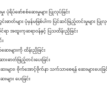
 ပုံရိပ်ဖော်စစ်ဆေးမှုများ ပြုလုပ်ခြင်း
ဓာတ်များ ပုံမှန်မဖြစ်ပါက ပြင်ဆင်ဖြည့်တင်းမှုများ ပြုလုပ
ုင်ရာ အထူးကုဆရာဝန်နှင့် ပြသထိန်းညှိခြင်း
်း
းများကို ထိန်းညှိခြင်း
 ဆားဓာတ်ဖြည့်တင်းပေးခြင်း
တ်ဆေးများ၊ ဗိုက်အောင့်ဗိုက်နာ သက်သာစေရန် ဆေးများပေးခြင
ေးများ ပေးခြင်း