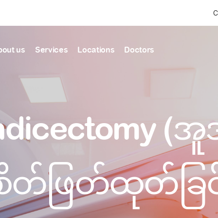
C
bout us
Services
Locations
Doctors
Find Health articles by first letter
News & Ann
Our clinics
Our featured
ndicectomy (အ
ealthcare
A
B
C
D
E
F
G
H
I
J
K
well-being
well-being
Dedicated to providing
Trusted care for every 
L
M
N
O
P
Q
R
S
T
U
V
healthcare services
W
X
Y
Z
#
Primary c
pmental screening
Shin Saw Pu Cl
ဲစိတ်ဖြတ်ထုတ်ခြင
Comprehensive 
Or search by keyword
tics
to elderly stag
A Top-Tier Primary Car
needed
Local and Expatriate F
ALL ARTICLES
y care