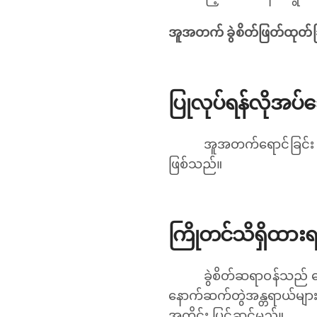
အူအတက် ခွဲစိတ်ဖြတ်ထုတ်ခ
ပြုလုပ်ရန်လိုအပ
အူအတက်ရောင်ခြင်
ဖြစ်သည်။
ကြိုတင်သိရှိထား
ခွဲစိတ်ဆရာဝန်သည် ​​
နောက်ဆက်တွဲအန္တရာယ်များကိ
အတိုင်း ပြင်ဆင်မည်။