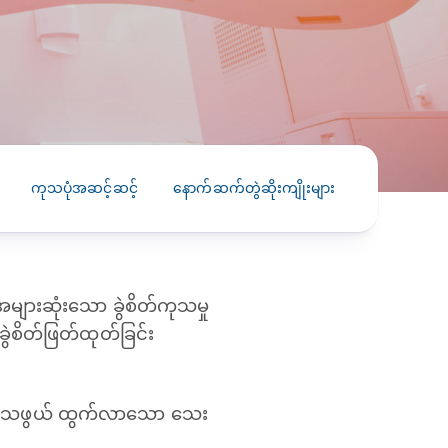
PRESS RELEASE
29 AUG 2024
DISEASES AND CONDITIONS
CLL HEALTH unveils
22 APR 2026
Shin Saw Pu Clinic in
Melioidosis (မယ်လီယွိုက်ဒိုး
Yangon, advancing
er
ဆစ် ပြင်းထန်ကူးစက်ရောဂါ)
primary care
gh
ကုသပုံအဆင့်ဆင့်
နောက်ဆက်တွဲဆိုးကျိုးများ
လိုက်နာဆော
services
ဘက်တီးရီးယားပိုးကြောင့်ဖြစ်သော မယ်
gyin
လီယွိုက်ဒိုးဆစ် ပြင်းထန်
 and
Yangon, Myanmar, 29
ကူးစက်ရောဂါ...
August 2024 — CLL
HEALTH is delighted to
များဆုံးသော ခွဲစိတ်ကုသမှု
8
announce the...
L
ဲစိတ်ဖြတ်ထုတ်ခြင်း
o
အတက်သဖွယ် ထွက်လာသော သေး