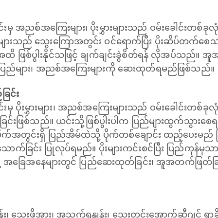
ညစ်အကြေးများ၊ ပိုးမွှားများသည် ဝမ်းခေါင်းတစ်ခုလုံးသို့ 
ှားများသည် သွေးကြောအတွင်း ဝင်ရောက်ပြီး ပိုးဆိပ်တက်စေသ
စ်ပွါးနိုင်သဖြင့် ချက်ချင်းခွဲစိတ်ရန် လိုအပ်သည်။ အူ
ှိ ပြည်များ၊ အညစ်အကြေးများကို ဆေးထုတ်ရမည်ဖြစ်သည်။
ခြင်း
 ပိုးမွှားများ၊ အညစ်အကြေးများသည် ဝမ်းခေါင်းတစ်ခုလုံ
င်းဖြစ်သည်။ ယင်းသို့ဖြစ်ပွါးပါက ပြည်များထွက်သွားစေရ
ဗိုက်အတွင်းရှိ ပြည်အိမ်ထဲသို့ ပိုက်တစ်ချောင်း ထည့်ပေးမည်
 သောက်ခြင်း ပြုလုပ်ရမည်။ ပိုးများကင်းစင်ပြီး ပြည်ကုန်
့ အခြေအနေများတွင် ပြည်ဆေးထုတ်ခြင်း၊ အူအတက်ဖြတ်ခြင်း
်နှုန်း၊ သွေးဖိအား၊ အသက်ရှူနှုန်း၊ သွေးတွင်းအောက်ဆီဂျင် ရာခိ