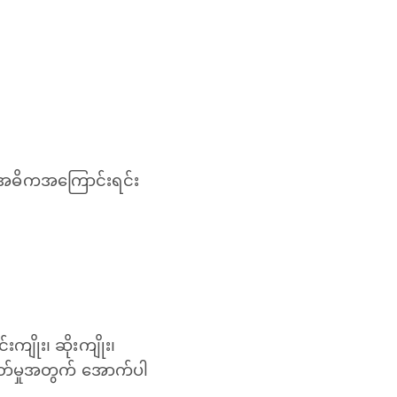
အဓိကအကြောင်းရင်း
ကျိုး၊ ဆိုးကျိုး၊
ဲစိတ်မှုအတွက် အောက်ပါ