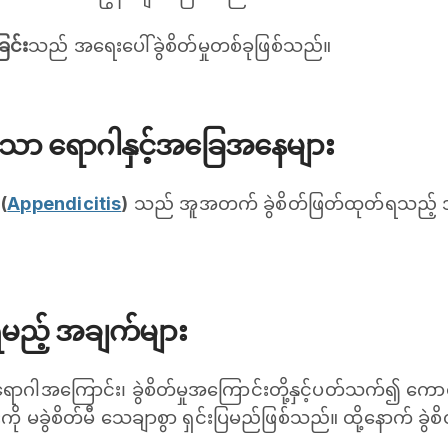
ြင်း
သည် အရေးပေါ်ခွဲစိတ်မှုတစ်ခုဖြစ်သည်။
်သော ရောဂါနှင့်အခြေအနေများ
း
(
Appendicitis
)
သည် အူအတက် ခွဲစိတ်ဖြတ်ထုတ်ရသည့် 
ရမည့် အချက်များ
ရောဂါအကြောင်း၊ ခွဲစိတ်မှုအကြောင်းတို့နှင့်ပတ်သက်၍ ကောင်း
ု မခွဲစိတ်မီ သေချာစွာ ရှင်းပြမည်ဖြစ်သည်။ ထို့နောက် ခွ