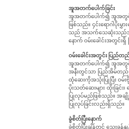
အူအတက်ပေါက်ခြင်း
အူအတက်ပေါက်၍ အူအတွင်းမှ အ
ဖြစ်သည်။ ၄င်းရောဂါပိုးမွ
သည် အသက်သေဆုံးသည်အထိ ဖြ
နောက် ဝမ်းခေါင်းအတွင်းရ
ဝမ်းခေါင်းအတွင်း ပြည်တည်
အူအတက်ပေါက်၍ အူအတွင်းမှ
အနီးတွင်သာ ပြည်အိမ်တည်ခြ
ထုံဆေးကိုအသုံးပြုပြီး ဝမ်း
ပိုးသတ်ဆေးများ ထိုးခြင်း၊
ပြုလုပ်မည်ဖြစ်သည်။ အချို
ပြုလုပ်ခြင်းလည်းရှိသည်။
ခွဲစိတ်ပြီးနောက်
ခွဲစိတ်ပြီးချိန်တွင် သွေးခုန