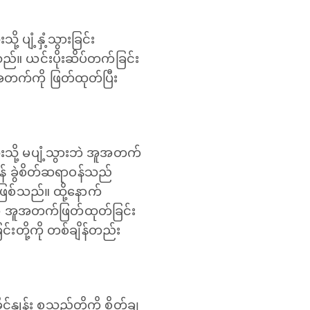
ပျံ့နှံ့သွားခြင်း
ည်။ ယင်းပိုးဆိပ်တက်ခြင်း
အတက်ကို ဖြတ်ထုတ်ပြီး
းသို့ မပျံ့သွားဘဲ အူအတက်
န် ခွဲစိတ်ဆရာဝန်သည်
 ဖြစ်သည်။ ထို့နောက်
မှသာ အူအတက်ဖြတ်ထုတ်ခြင်း
တို့ကို တစ်ချိန်တည်း
ုင်နှုန်း စသည်တို့ကို စိတ်ချ