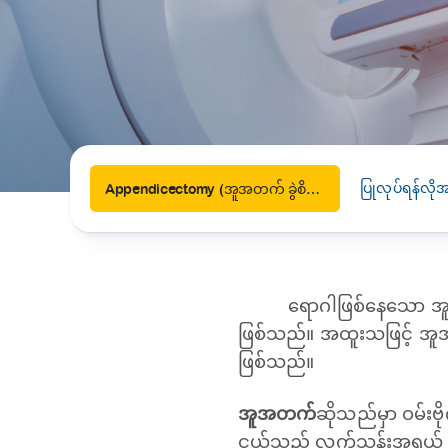
News
Drugs and Supplements
Rehabilitation
Health 
Laboratories
Accurate and reliable diagnostic testing services
Healthy Lifestyles
Medical travel offices
One-stop medical referral services
ပြုလုပ်ရန်လိ
Appendicectomy (အူအတက် ခွဲစိတ်ဖြတ်ထုတ်ခြင်း)
ရောဂါဖြစ်နေသော အူအ
ဖြစ်သည်။ အထူးသဖြင့် အူအ
ဖြစ်သည်။
အူအတက်
ဆိုသည်မှာ ဝမ်း
ငယ်သည့် လက်သန်းအရွယ် တစ