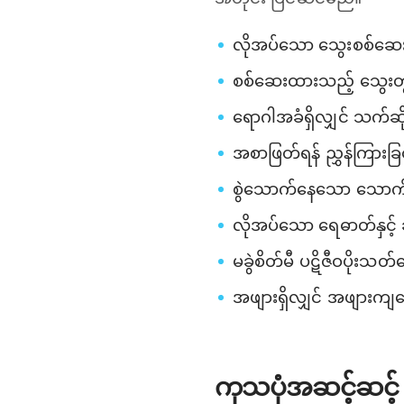
လိုအပ်သော သွေးစစ်ဆေးမှု၊
စစ်ဆေးထားသည့် သွေးတွင်း
ရောဂါအခံ​ရှိလျှင် သက်ဆိ
အစာဖြတ်ရန် ညွှန်ကြားခြင
စွဲသောက်နေသော သောက်ဆေ
လိုအပ်သော ရေဓာတ်နှင့်
မခွဲစိတ်မီ ပဋိဇီဝပိုးသ
အဖျားရှိလျှင် အဖျားကျဆ
ကုသပုံအဆင့်ဆင့်