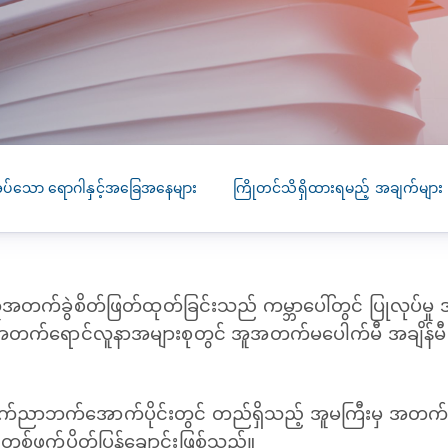
SEARCH
screening
PRESS RELEASE
16 JAN 2026
CLL HEALTH
Strengthens
Presence in Upp
Myanmar Throu
ုအပ်သော ရောဂါနှင့်အခြေအနေများ
ကြိုတင်သိရှိထားရမည့် အချက်များ
Acquisition of In
Phyu Laboratory
Clinic
တက်ခွဲစိတ်ဖြတ်ထုတ်ခြင်းသည် ကမ္ဘာပေါ်တွင် ပြုလုပ်မှု အ
Yangon, Myanmar, 
January 2026 — CL
တက်ရောင်လူနာအများစုတွင် အူအတက်မပေါက်မီ အချိန်မီခွ
HEALTH is pleased t
announce the...
ဗိုက်ညာဘက်အောက်ပိုင်းတွင် တည်ရှိသည့် အူမကြီးမှ 
်ဖက်ပိတ်ပြွန်ချောင်းဖြစ်သည်။