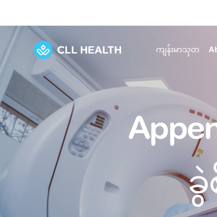
ကျန်းမာသုတ
A
Explore Services
Our Facilities
View all health articles
About us
Appe
Discover our commitment to transforming h
Comprehensive care for your health and 
Comprehensive care for your health and 
Emergencies
Our history
Diseases and Conditions
Primary care
Our polyclinics
Develo
ခွ
Quality primary and specialty care near you
Symptoms
Careers
Immunisation
Diagnos
Our clinics
Tests and Procedures
Digestive care
Fertilit
Diagnostics and treatment in one place