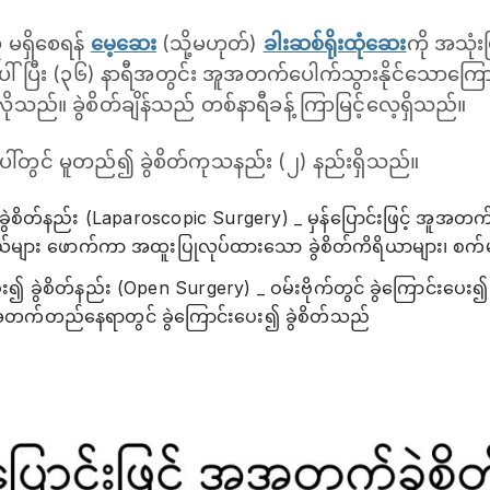
ု မရှိစေရန်
မေ့ဆေး
(သို့မဟုတ်)
ခါးဆစ်ရိုးထုံဆေး
ကို အသု
် ပြီး (၃၆) နာရီအတွင်း အူအတက်ပေါက်သွားနိုင်သောကြေ
လိုသည်။ ခွဲစိတ်ချိန်သည် တစ်နာရီခန့် ကြာမြင့်လေ့ရှိသည်။
တွင် မူတည်၍ ခွဲစိတ်ကုသနည်း (၂) နည်းရှိသည်။
ခွဲစိတ်နည်း (Laparoscopic Surgery) _ မှန်ပြောင်းဖြင့် အူအတက် ခ
ား ဖောက်ကာ အထူးပြုလုပ်ထားသော ခွဲစိတ်ကိရိယာများ၊ စက်မျာ
ပေး၍ ခွဲစိတ်နည်း (Open Surgery) _ ဝမ်းဗိုက်တွင် ခွဲကြောင်းပေး၍ ခ
တက်တည်နေရာတွင် ခွဲကြောင်းပေး၍ ခွဲစိတ်သည်