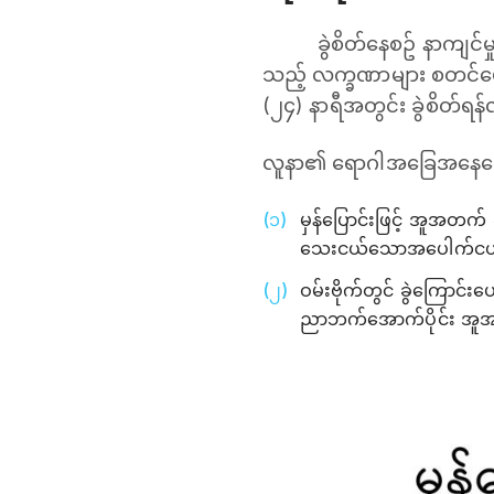
ခွဲစိတ်နေစဥ် နာကျင်မှ
သည့် လက္ခဏာများ စတင်ပေါ
(၂၄) နာရီအတွင်း ခွဲစိတ်ရန်
လူနာ၏ ရောဂါအခြေအနေပေါ်
မှန်ပြောင်းဖြင့် အူအတက် 
သေးငယ်သောအပေါက်ငယ်မျ
ဝမ်းဗိုက်တွင် ခွဲကြောင်း
ညာဘက်အောက်ပိုင်း အူအ