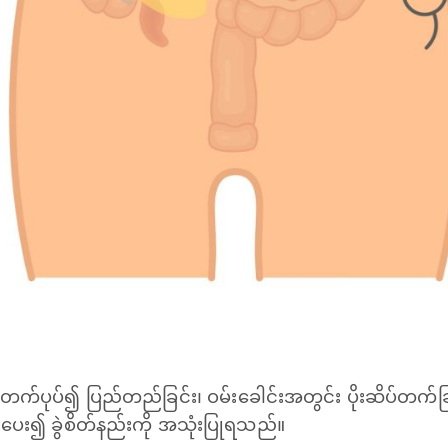
်ပုပ်၍ ပြည်တည်ခြင်း၊ ဝမ်းခေါင်းအတွင်း ပိုးဆိပ်တက်
င်းပေး၍ ခွဲစိတ်နည်းကို အသုံးပြုရသည်။