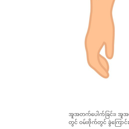
အူအတက်ပေါက်ခြင်း၊ အူအတက
တွင် ဝမ်းဗိုက်တွင် ခွဲကြော