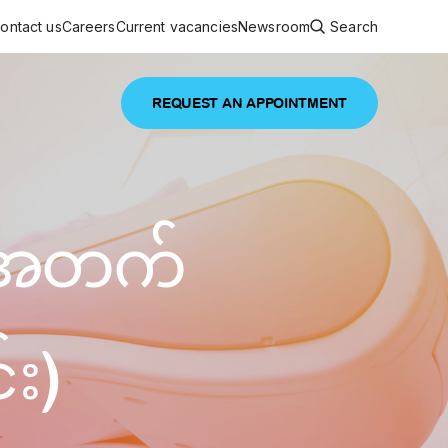
ontact us
Careers
Current vacancies
Newsroom
Search
REQUEST AN APPOINTMENT
ouncements
 services
Featured article
ူအတက်
 comprehensive interdisciplinary
stage of life
are
inic
်း)
and continuing health care from prenatal
es, coordinating with specialists as
e Facility Inaugurated in Yangon for
amilies