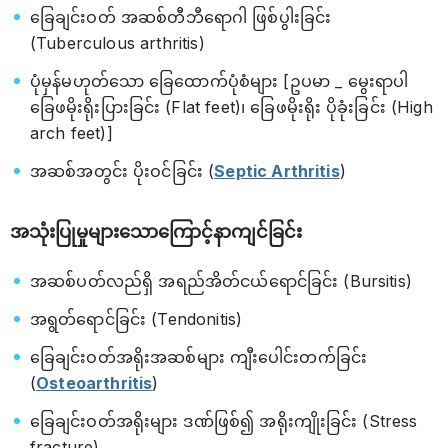
ခြေချင်းဝတ် အဆစ်တီဘီရောဂါ ဖြစ်ပွါးခြင်း
(Tuberculous arthritis)
ပုံမှန်မဟုတ်သော ခြေထောက်ပုံစံများ [ဥပမာ _ မွေးရာပါ
ခြေဖမိုးရိုးပြားခြင်း (Flat feet)၊ ခြေဖမိုးရိုး ပိုခုံးခြင်း (High
arch feet)]
အဆစ်အတွင်း ပိုးဝင်ခြင်း (
Septic Arthritis
)
အသုံးပြုမှုများသောကြောင့်နာကျင်ခြင်း
အဆစ်ပတ်လည်ရှိ အရည်အိတ်ငယ်ရောင်ခြင်း (Bursitis)
အရွတ်ရောင်ခြင်း (Tendonitis)
ခြေချင်းဝတ်အရိုးအဆစ်များ ကျီးပေါင်းတက်ခြင်း
(
Osteoarthritis
)
ခြေချင်းဝတ်အရိုးများ ဒဏ်ဖြစ်၍ အရိုးကျိုးခြင်း (Stress
fracture)