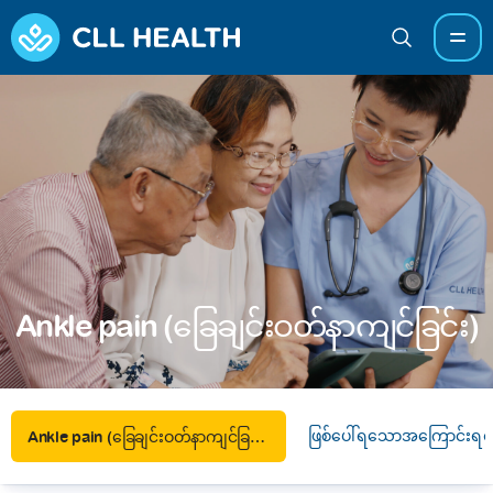
Ankle pain (ခြေချင်းဝတ်နာကျင်ခြင်း)
ဖြစ်ပေါ်ရသောအကြောင်းရင်
Ankle pain (ခြေချင်းဝတ်နာကျင်ခြင်း)