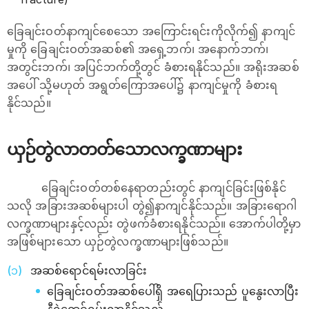
ခြေချင်းဝတ်နာကျင်စေသော အကြောင်းရင်းကိုလိုက်၍ နာကျင်
မှုကို ခြေချင်းဝတ်အဆစ်၏ အရှေ့ဘက်၊ အနောက်ဘက်၊
အတွင်းဘက်၊ အပြင်ဘက်တို့တွင် ခံစားရနိုင်သည်။ အရိုးအဆစ်
အပေါ် သို့မဟုတ် အရွတ်ကြောအပေါ်၌ နာကျင်မှုကို ခံစားရ
နိုင်သည်။
ယှဉ်တွဲလာတတ်သောလက္ခဏာများ
ခြေချင်းဝတ်တစ်နေရာတည်းတွင် နာကျင်ခြင်းဖြစ်နိုင်
သလို အခြားအဆစ်များပါ တွဲ၍နာကျင်နိုင်သည်။ အခြားရောဂါ
လက္ခဏာများနှင့်လည်း တွဲဖက်ခံစားရနိုင်သည်။ အောက်ပါတို့မှာ
အဖြစ်များသော ယှဉ်တွဲလက္ခဏာများဖြစ်သည်။
အဆစ်ရောင်ရမ်းလာခြင်း
ခြေချင်းဝတ်အဆစ်ပေါ်ရှိ အရေပြားသည် ပူနွေးလာပြီး
နီရဲရောင်ရမ်းလာနိုင်သည်