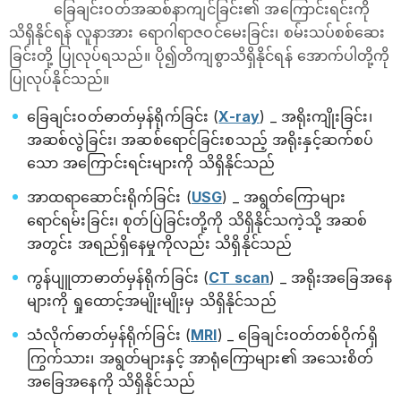
ခြေချင်းဝတ်အဆစ်နာကျင်ခြင်း၏ အကြောင်းရင်းကို
သိရှိနိုင်ရန် လူနာအား ရောဂါရာဇဝင်မေးခြင်း၊ စမ်းသပ်စစ်ဆေး
ခြင်းတို့ ပြုလုပ်ရသည်။ ပို၍တိကျစွာသိရှိနိုင်ရန် အောက်ပါတို့ကို
ပြုလုပ်နိုင်သည်။
ခြေချင်းဝတ်ဓာတ်မှန်ရိုက်ခြင်း (
X-ray
) _ အရိုးကျိုးခြင်း၊
အဆစ်လွဲခြင်း၊ အဆစ်ရောင်ခြင်းစသည့် အရိုးနှင့်ဆက်စပ်
သော အကြောင်းရင်းများကို သိရှိနိုင်သည်
အာထရာဆောင်းရိုက်ခြင်း (
USG
) _ အရွတ်ကြောများ
ရောင်ရမ်းခြင်း၊ စုတ်ပြဲခြင်းတို့ကို သိရှိနိုင်သကဲ့သို့ အဆစ်
အတွင်း အရည်ရှိနေမှုကိုလည်း သိရှိနိုင်သည်
ကွန်ပျူတာဓာတ်မှန်ရိုက်ခြင်း (
CT scan
) _ အရိုးအခြေအနေ
များကို ရှုထောင့်အမျိုးမျိုးမှ သိရှိနိုင်သည်
သံလိုက်ဓာတ်မှန်ရိုက်ခြင်း (
MRI
) _ ခြေချင်းဝတ်တစ်ဝိုက်ရှိ
ကြွက်သား၊ အရွတ်များနှင့် အာရုံကြောများ၏ အသေးစိတ်
အခြေအနေကို သိရှိနိုင်သည်