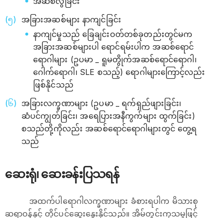
အဆစ်လွဲခြင်း
အခြားအဆစ်များ နာကျင်ခြင်း
နာကျင်မှုသည် ခြေချင်းဝတ်တစ်ခုတည်းတွင်မက
အခြားအဆစ်များပါ ရောင်ရမ်းပါက အဆစ်ရောင်
ရောဂါများ (ဥပမာ _ ရူမတွိုက်အဆစ်ရောင်ရောဂါ၊
ဂေါက်ရောဂါ၊ SLE စသည့်) ရောဂါများကြောင့်လည်း
ဖြစ်နိုင်သည်
အခြားလက္ခဏာများ (ဥပမာ _ ရက်ရှည်ဖျားခြင်း၊
ဆံပင်ကျွတ်ခြင်း၊ အရေပြားအနီကွက်များ ထွက်ခြင်း)
စသည်တို့ကိုလည်း အဆစ်ရောင်ရောဂါများတွင် တွေ့ရ
သည်
ဆေးရုံ၊ ဆေးခန်းပြသရန်
အထက်ပါရောဂါလက္ခဏာများ ခံစားရပါက မိသားစု
ဆရာဝန်နှင့် တိုင်ပင်ဆွေးနွေးနိုင်သည်။ အိမ်တွင်းကုသမှုဖြင့်