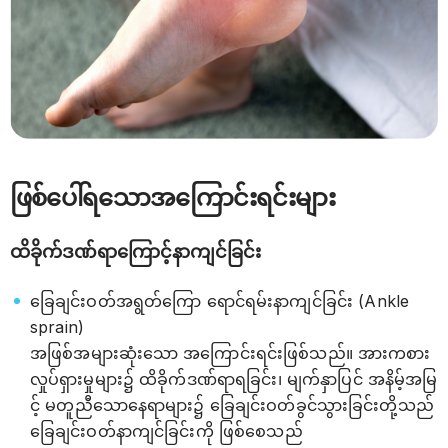
ဖြစ်ပေါ်ရသောအကြောင်းရင်းများ
ထိခိုက်ဒဏ်ရာကြောင့်နာကျင်ခြင်း
ခြေချင်းဝတ်အရွတ်ကြော ရောင်ရမ်းနာကျင်ခြင်း (Ankle
sprain)
အဖြစ်အများဆုံးသော အကြောင်းရင်းဖြစ်သည်။ အားကစား
လှုပ်ရှားမှုများ၌ ထိခိုက်ဒဏ်ရာရခြင်း၊ မျက်နှာပြင် အနိမ့်အမြ
င့် မတူညီသောနေရာများ၌ ခြေချင်းဝတ်ခွင်သွားခြင်းတို့သည်
ခြေချင်းဝတ်နာကျင်ခြင်းကို ဖြစ်စေသည်