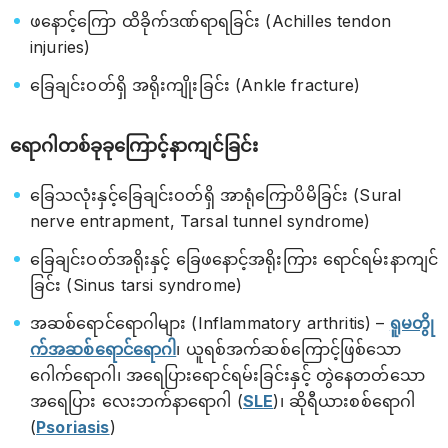
ဖနောင့်ကြော ထိခိုက်ဒဏ်ရာရခြင်း (Achilles tendon
injuries)
ခြေချင်းဝတ်ရှိ အရိုးကျိုးခြင်း (Ankle fracture)
ရောဂါတစ်ခုခုကြောင့်နာကျင်ခြင်း
ခြေသလုံးနှင့်ခြေချင်းဝတ်ရှိ အာရုံကြောပိမိခြင်း (Sural
nerve entrapment, Tarsal tunnel syndrome)
ခြေချင်းဝတ်အရိုးနှင့် ခြေဖနောင့်အရိုးကြား ရောင်ရမ်းနာကျင်
ခြင်း (Sinus tarsi syndrome)
အဆစ်ရောင်ရောဂါများ (Inflammatory arthritis) –
ရူမတွို
က်အဆစ်ရောင်ရောဂါ
၊ ယူရစ်အက်ဆစ်ကြောင့်ဖြစ်သော
ဂေါက်ရောဂါ၊ အရေပြားရောင်ရမ်းခြင်းနှင့် တွဲနေတတ်သော
အရေပြား လေးဘက်နာရောဂါ (
SLE
)၊ ဆိုရီယားစစ်ရောဂါ
(
Psoriasis
)