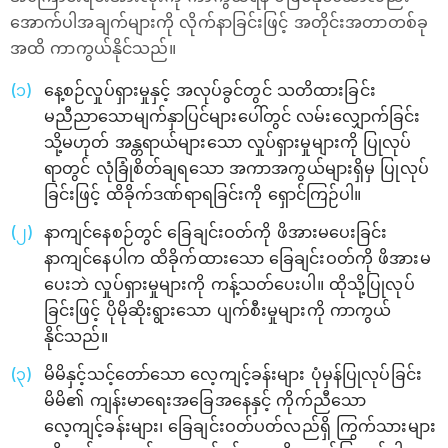
အောက်ပါအချက်များကို လိုက်နာခြင်းဖြင့် အတိုင်းအတာတစ်ခု
အထိ ကာကွယ်နိုင်သည်။
နေ့စဉ်လှုပ်ရှားမှုနှင့် အလုပ်ခွင်တွင် သတိထားခြင်း
မညီညာသောမျက်နှာပြင်များပေါ်တွင် လမ်းလျှောက်ခြင်း
သို့မဟုတ် အန္တရာယ်များသော လှုပ်ရှားမှုများကို ပြုလုပ်
ရာတွင် လုံခြုံစိတ်ချရသော အကာအကွယ်များရှိမှ ပြုလုပ်
ခြင်းဖြင့် ထိခိုက်ဒဏ်ရာရခြင်းကို ရှောင်ကြဉ်ပါ။
နာကျင်နေစဉ်တွင် ခြေချင်းဝတ်ကို ဖိအားမပေးခြင်း
နာကျင်နေပါက ထိခိုက်ထားသော ခြေချင်းဝတ်ကို ဖိအားမ
ပေးဘဲ လှုပ်ရှားမှုများကို ကန့်သတ်ပေးပါ။ ထိုသို့ပြုလုပ်
ခြင်းဖြင့် ပိုမိုဆိုးရွားသော ပျက်စီးမှုများကို ကာကွယ်
နိုင်သည်။
မိမိနှင့်သင့်တော်သော လေ့ကျင့်ခန်းများ ပုံမှန်ပြုလုပ်ခြင်း
မိမိ၏ ကျန်းမာရေးအခြေအနေနှင့် ကိုက်ညီသော
လေ့ကျင့်ခန်းများ၊ ခြေချင်းဝတ်ပတ်လည်ရှိ ကြွက်သားများ