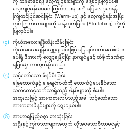
ကို သန်မာစေရန် လေ့ကျင့်ခန်းများကို နေ့စဉ်ပြုလုပ်ပါ။
လေ့ကျင့်ခန်းမစခင် ကြွက်သားများကို ပြေလျော့စေရန်
ကြိုတင်ပြင်ဆင်ခြင်း (Warm-up) နှင့် လေ့ကျင့်ခန်းအပြီး
တွင် ကြွက်သားများကို ဆန့်ထုတ်ခြင်း (Stretching) တို့ကို
ပြုလုပ်ပါ။
ကိုယ်အလေးချိန်ထိန်းသိမ်းခြင်း
ကိုယ်အလေးချိန်လျှော့ချခြင်းဖြင့် ခြေချင်းဝတ်အဆစ်များ
ပေါ်ရှိ ဖိအားကို လျှော့ချနိုင်ပြီး နာကျင်မှုနှင့် ထိခိုက်ဒဏ်ရာ
ရခြင်းမှ ကာကွယ်နိုင်သည်။
သင့်တော်သော ဖိနပ်စီးခြင်း
ခြေထောက်နှင့် ခြေချင်းဝတ်ကို ထောက်ပံ့ပေးနိုင်သော
သက်တောင့်သက်သာရှိသည့် ဖိနပ်များကို စီးပါ။
အထူးသဖြင့် အားကစားလုပ်သည့်အခါ သင့်တော်သော
အားကစားဖိနပ်များကို ရွေးချယ်ပါ။
အာဟာရပြည့်ဝစွာ စားသုံးခြင်း
အရိုးနှင့်ကြွက်သားများအတွက် လိုအပ်သောဗီတာမင်နှင့်