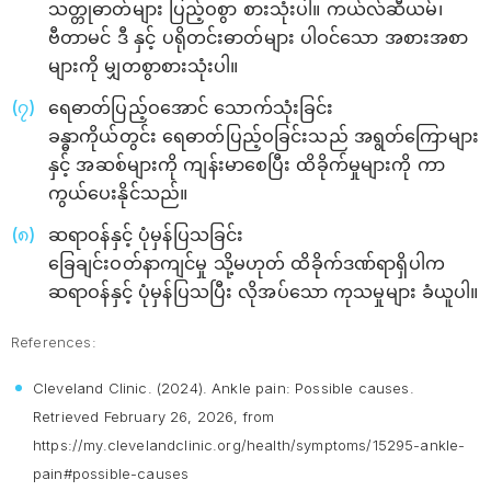
သတ္တုဓာတ်များ ပြည့်ဝစွာ စားသုံးပါ။ ကယ်လ်ဆီယမ်၊
ဗီတာမင် ဒီ နှင့် ပရိုတင်းဓာတ်များ ပါဝင်သော အစားအစာ
များကို မျှတစွာစားသုံးပါ။
ရေဓာတ်ပြည့်ဝအောင် သောက်သုံးခြင်း
ခန္ဓာကိုယ်တွင်း ရေဓာတ်ပြည့်ဝခြင်းသည် အရွတ်ကြောများ
နှင့် အဆစ်များကို ကျန်းမာစေပြီး ထိခိုက်မှုများကို ကာ
ကွယ်ပေးနိုင်သည်။
ဆရာဝန်နှင့် ပုံမှန်ပြသခြင်း
ခြေချင်းဝတ်နာကျင်မှု သို့မဟုတ် ထိခိုက်ဒဏ်ရာရှိပါက
ဆရာဝန်နှင့် ပုံမှန်ပြသပြီး လိုအပ်သော ကုသမှုများ ခံယူပါ။
References:
Cleveland Clinic. (2024).
Ankle pain: Possible causes
.
Retrieved February 26, 2026, from
https://my.clevelandclinic.org/health/symptoms/15295-ankle-
pain#possible-causes