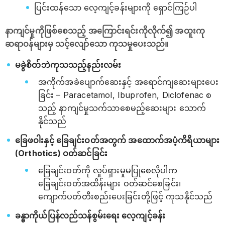
ပြင်းထန်သော လေ့ကျင့်ခန်းများကို ရှောင်ကြဉ်ပါ
နာကျင်မှုကိုဖြစ်စေသည့် အကြောင်းရင်းကိုလိုက်၍ အထူးကု
ဆရာဝန်များမှ သင့်လျော်သော ကုသမှုပေးသည်။
မခွဲစိတ်ဘဲကုသသည့်နည်းလမ်း
အကိုက်အခဲပျောက်ဆေးနှင့် အရောင်ကျဆေးများပေး
ခြင်း – Paracetamol, Ibuprofen, Diclofenac စ
သည့် နာကျင်မှုသက်သာစေမည့်ဆေးများ သောက်
နိုင်သည်
ခြေဖဝါးနှင့် ခြေချင်းဝတ်အတွက် အထောက်အပံ့ကိရိယာများ
(Orthotics) ဝတ်ဆင်ခြင်း
ခြေချင်းဝတ်ကို လှုပ်ရှားမှုမပြုစေလိုပါက
ခြေချင်းဝတ်အထိန်းများ ဝတ်ဆင်စေခြင်း၊
ကျောက်ပတ်တီးစည်းပေးခြင်းတို့ဖြင့် ကုသနိုင်သည်
ခန္ဓာကိုယ်ပြန်လည်သန်စွမ်းရေး လေ့ကျင့်ခန်း