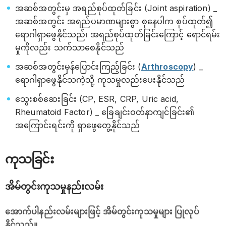
အဆစ်အတွင်းမှ အရည်စုပ်ထုတ်ခြင်း (Joint aspiration) _
အဆစ်အတွင်း အရည်ပမာဏများစွာ စုနေပါက စုပ်ထုတ်၍
ရောဂါရှာဖွေနိုင်သည်၊ အရည်စုပ်ထုတ်ခြင်းကြောင့် ရောင်ရမ်း
မှုကိုလည်း သက်သာစေနိုင်သည်
အဆစ်အတွင်းမှန်ပြောင်းကြည့်ခြင်း (
Arthroscopy
) _
ရောဂါရှာဖွေနိုင်သကဲ့သို့ ကုသမှုလည်းပေးနိုင်သည်
သွေးစစ်ဆေးခြင်း (CP, ESR, CRP, Uric acid,
Rheumatoid Factor) _ ခြေချင်းဝတ်နာကျင်ခြင်း၏
အကြောင်းရင်းကို ရှာဖွေတွေ့နိုင်သည်
ကုသခြင်း
အိမ်တွင်းကုသမှုနည်းလမ်း
အောက်ပါနည်းလမ်းများဖြင့် အိမ်တွင်းကုသမှုများ ပြုလုပ်
နိုင်သည်။