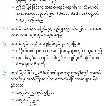
ဤသို့ဖြစ်ခြင်းကို အဆစ်ရောင်ရောဂါများ သို့မဟုတ်
အဆစ်အတွင်းပိုးဝင်ခြင်း (Septic Arthritis) တို့တွင်
တွေ့ရလေ့ရှိသည်
အဆစ်တောင့်တင်းခြင်းနှင့် လှုပ်ရှားမှုခက်ခဲခြင်း _ အဆစ်
ရောင်ရောဂါများတွင် တွေ့ရသည်
အဆစ်တွင် အညိုအမဲစွဲခြင်းနှင့် နာကျင်ခြင်း
ထိခိုက်ဒဏ်ရာရသော အခြေအနေများတွင် တွေ့ရသည်
အဆစ်လှုပ်ရှားသည့်အခါတွင် နာကျင်မှုကို မကြာခဏ
ခံစားရလေ့ရှိသည်
အသံမြည်ခြင်း _ ထိခိုက်ဒဏ်ရာရသည့်အချိန်တွင် အဆစ်
အတွင်းမှ အသံကြားရပါက အောက်ပါပြဿနာများ ဖြစ်
နိုင်သည်
အရွတ်ကြောစုတ်ပြဲခြင်း
အရိုးကျိုးခြင်း