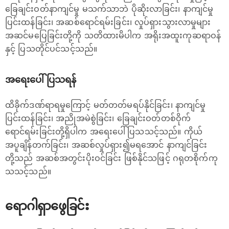
ခြေချင်းဝတ်နာကျင်မှု မသက်သာဘဲ ပိုဆိုးလာခြင်း၊ နာကျင်မှု
ပြင်းထန်ခြင်း၊ အဆစ်ရောင်ရမ်းခြင်း၊ လှုပ်ရှားသွားလာမှုများ
အဆင်မပြေခြင်းတို့ကို သတိထားမိပါက အရိုးအထူးကုဆရာဝန်
နှင့် ပြသတိုင်ပင်သင့်သည်။
အရေးပေါ်ပြသရန်
ထိခိုက်ဒဏ်ရာရမှုကြောင့် မတ်တတ်မရပ်နိုင်ခြင်း၊ နာကျင်မှု
ပြင်းထန်ခြင်း၊ အညိုအမဲစွဲခြင်း၊ ခြေချင်းဝတ်တစ်ဝိုက်
ရောင်ရမ်းခြင်းတို့ရှိပါက အရေးပေါ်ပြသသင့်သည်။ ကိုယ်
အပူချိန်တက်ခြင်း၊ အဆစ်လှုပ်ရှား၍မရအောင် နာကျင်ခြင်း
တို့သည် အဆစ်အတွင်းပိုးဝင်ခြင်း ဖြစ်နိုင်သဖြင့် ဂရုတစိုက်ကု
သသင့်သည်။
ရောဂါရှာဖွေခြင်း