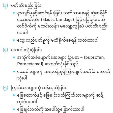
ပတ်တီးစည်းခြင်း
နာကျင်မှုနှင့်ရောင်ရမ်းခြင်း သက်သာစေရန် ဆွဲဆန့်နိုင်
သောပတ်တီး (Elastic bandage) ဖြင့် ခြေချင်းဝတ်
တစ်ဝိုက်ကို မတင်းလွန်း၊ မလျော့လွန်းပဲ ပတ်တီးစည်း
ပေးပါ
သွေးလည်ပတ်မှုကို မထိခိုက်စေရန် သတိထားပါ
ဆေးဝါးသုံးစွဲခြင်း
အကိုက်အခဲပျောက်ဆေးများ (ဥပမာ – Ibuprofen,
Paracetamol) သောက်သုံးနိုင်သည်
ဆေးဝါးများကို ဆရာဝန်ညွှန်ကြားချက်အတိုင်း သောက်
သုံးပါ
ကြွက်သားများကို ဆန့်ထုတ်ခြင်း
ခြေထောက်နှင့် ခြေချင်းဝတ်ကြွက်သားများကို ဆန့်
ထုတ်ပေးပါ
ခြေချင်းဝတ်ကို အပေါ်သို့မြှောက်ထားပါ