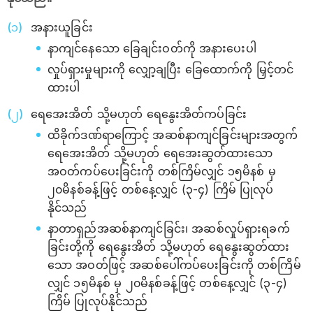
အနားယူခြင်း
နာကျင်နေသော ခြေချင်းဝတ်ကို အနားပေးပါ
လှုပ်ရှားမှုများကို လျှော့ချပြီး ခြေထောက်ကို မြှင့်တင်
ထားပါ
ရေအေးအိတ် သို့မဟုတ် ရေနွေးအိတ်ကပ်ခြင်း
ထိခိုက်ဒဏ်ရာကြောင့် အဆစ်နာကျင်ခြင်းများအတွက်
ရေအေးအိတ် သို့မဟုတ် ရေအေးဆွတ်ထားသော
အဝတ်ကပ်ပေးခြင်းကို တစ်ကြိမ်လျှင် ၁၅မိနစ် မှ
၂၀မိနစ်ခန့်ဖြင့် တစ်နေ့လျှင် (၃-၄) ကြိမ် ပြုလုပ်
နိုင်သည်
နာတာရှည်အဆစ်နာကျင်ခြင်း၊ အဆစ်လှုပ်ရှားရခက်
ခြင်းတို့ကို ရေနွေးအိတ် သို့မဟုတ် ရေနွေးဆွတ်ထား
သော အဝတ်ဖြင့် အဆစ်ပေါ်ကပ်ပေးခြင်းကို တစ်ကြိမ်
လျှင် ၁၅မိနစ် မှ ၂၀မိနစ်ခန့်ဖြင့် တစ်နေ့လျှင် (၃-၄)
ကြိမ် ပြုလုပ်နိုင်သည်