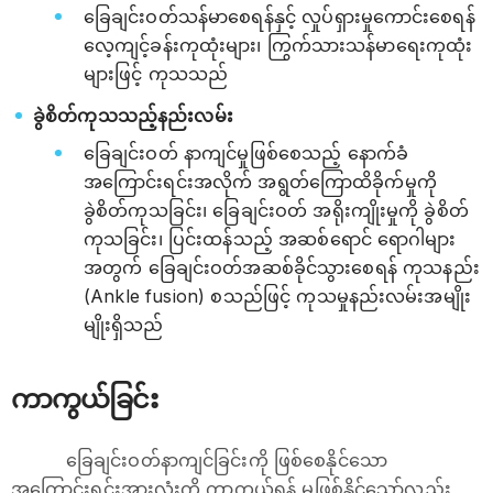
ခြေချင်းဝတ်သန်မာစေရန်နှင့် လှုပ်ရှားမှုကောင်းစေရန်
လေ့ကျင့်ခန်းကုထုံးများ၊ ကြွက်သားသန်မာရေးကုထုံး
များဖြင့် ကုသသည်
ခွဲစိတ်ကုသသည့်နည်းလမ်း
ခြေချင်းဝတ် နာကျင်မှုဖြစ်စေသည့် နောက်ခံ
အကြောင်းရင်းအလိုက် အရွတ်ကြောထိခိုက်မှုကို
ခွဲစိတ်ကုသခြင်း၊ ခြေချင်းဝတ် အရိုးကျိုးမှုကို ခွဲစိတ်
ကုသခြင်း၊ ပြင်းထန်သည့် အဆစ်ရောင် ရောဂါများ
အတွက် ခြေချင်းဝတ်အဆစ်ခိုင်သွားစေရန် ကုသနည်း
(Ankle fusion) စသည်ဖြင့် ကုသမှုနည်းလမ်းအမျိုး
မျိုးရှိသည်
ကာကွယ်ခြင်း
ခြေချင်းဝတ်နာကျင်ခြင်းကို ဖြစ်စေနိုင်သော
အကြောင်းရင်းအားလုံးကို ကာကွယ်ရန် မဖြစ်နိုင်သော်လည်း