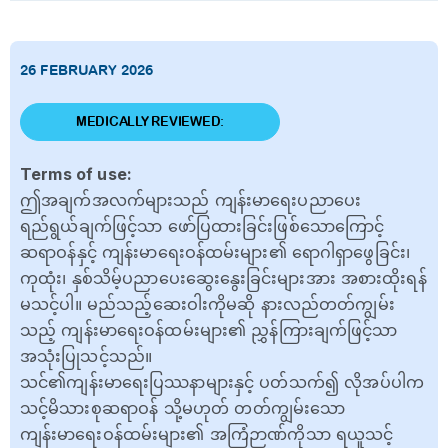
26 FEBRUARY 2026
MEDICALLY REVIEWED:
Terms of use:
ဤအချက်အလက်များသည် ကျန်းမာရေးပညာပေး
ရည်ရွယ်ချက်ဖြင့်သာ ဖော်ပြထားခြင်းဖြစ်သောကြောင့်
ဆရာဝန်နှင့် ကျန်းမာရေးဝန်ထမ်းများ၏ ရောဂါရှာဖွေခြင်း၊
ကုထုံး၊ နှစ်သိမ့်ပညာပေးဆွေးနွေးခြင်းများအား အစားထိုးရန်
မသင့်ပါ။ မည်သည့်ဆေးဝါးကိုမဆို နားလည်တတ်ကျွမ်း
သည့် ကျန်းမာရေးဝန်ထမ်းများ၏ ညွှန်ကြားချက်ဖြင့်သာ
အသုံးပြုသင့်သည်။
သင်၏ကျန်းမာရေးပြဿနာများနှင့် ပတ်သက်၍ လိုအပ်ပါက
သင့်မိသားစုဆရာဝန် သို့မဟုတ် တတ်ကျွမ်းသော
ကျန်းမာရေးဝန်ထမ်းများ၏ အကြံဉာဏ်ကိုသာ ရယူသင့်