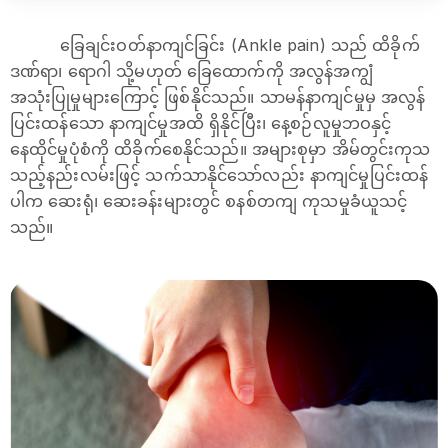
ခြေချင်းဝတ်နာကျင်ခြင်း (Ankle pain) သည် ထိခိုက်
ဒဏ်ရာ၊ ရောဂါ သို့မဟုတ် ခြေထောက်ကို အလွန်အကျွံ
အသုံးပြုမှုများကြောင့် ဖြစ်နိုင်သည်။ သာမန်နာကျင်မှုမှ အလွန်
ပြင်းထန်သော နာကျင်မှုအထိ ရှိနိုင်ပြီး၊ နေ့စဉ်လူမှုဘဝနှင့်
နေထိုင်မှုပုံစံကို ထိခိုက်စေနိုင်သည်။ အများစုမှာ အိမ်တွင်းကုသ
သည့်နည်းလမ်းဖြင့် သက်သာနိုင်သော်လည်း နာကျင်မှုပြင်းထန်
ပါက ဆေးရုံ၊ ဆေးခန်းများတွင် စနစ်တကျ ကုသမှုခံယူသင့်
သည်။